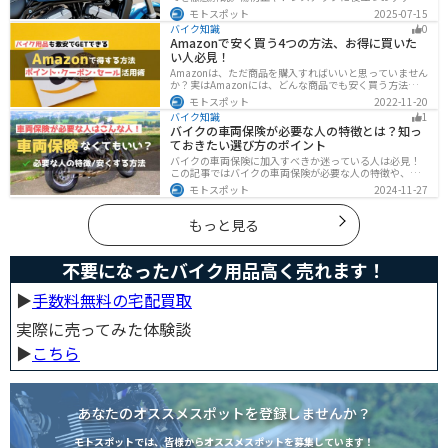
アイテムも紹介。初心者にも分かりやすい内容で、タン
モトスポット
2025-07-15
クパッド選びに迷っている方に最適な情報をお届けしま
バイク知識
0
す。
Amazonで安く買う4つの方法、お得に買いた
い人必見！
Amazonは、ただ商品を購入すればいいと思っていません
か？実はAmazonには、どんな商品でも安く買う方法が存
在します。この記事では、Amazonでお得に買う方法を4
モトスポット
2022-11-20
つ紹介します！Amazonギフト券をやAmazonポイント、
バイク知識
1
Amazonプライム、タイムセールを活用して安くお得に買
バイクの車両保険が必要な人の特徴とは？知っ
いましょう。
ておきたい選び方のポイント
バイクの車両保険に加入すべきか迷っている人は必見！
この記事ではバイクの車両保険が必要な人の特徴や、車
両保険の選び方を解説します。実は、価値の高いバイク
モトスポット
2024-11-27
は修理費用が高額になる場合が多いです。この記事を読
めば車両保険の正しい選び方がわかります。
もっと見る
不要になったバイク用品高く売れます！
▶︎
手数料無料の宅配買取
実際に売ってみた体験談
▶︎
こちら
あなたのオススメスポットを登録しませんか？
モトスポットでは、皆様からオススメスポットを募集しています！