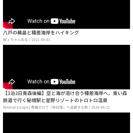
八戸の蕪島と種差海岸をハイキング
辰'z ちゃんねる / 2021-06-01
【1泊2日青森後編】空と海が溶け合う種差海岸へ。青い森
鉄道で行く秘境駅と星野リゾートのトロトロ温泉
Minimal Escape | 準備ゼロで「非日常」へ逃避する旅 / 2026-06-21