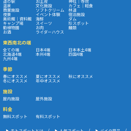
道の駅
お土産
神社｜寺院
温泉
文化施設
カフェ｜軽食
商業施設
ソフトクリーム
林道
夜景
イベント体験
宿泊施設
美術館｜資料館
海鮮
ダム
キャンプ場
スイーツ
珍スポット
動植物園
お肉
麺類
お酒
ライダーハウス
東西南北の端
全ての端
日本4端
日本本土4端
北海道4端
本州4端
四国4端
九州4端
季節
春にオススメ
夏にオススメ
秋にオススメ
冬にオススメ
年中オススメ
施設
屋内施設
屋外施設
料金
無料スポット
有料スポット
モトスポットとは
人気スポット
バイク用品