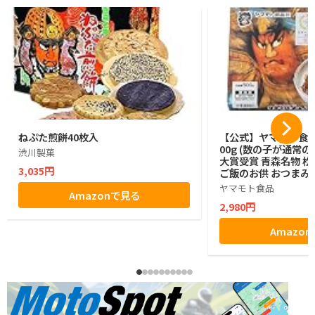
ねぷた煎餅40枚入
【公式】ヤマモト食品
00g (数の子が通常の
渋川製菓
大賞受賞 青森名物 松
3,035円
ご飯のお供 おつまみ 
産 ギフト お中元 お
ヤマモト食品
Amazonで見る
2,980円
Amazo