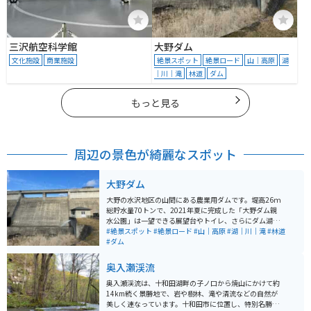
三沢航空科学館
大野ダム
文化施設
商業施設
絶景スポット
絶景ロード
山｜高原
湖
｜川｜滝
林道
ダム
もっと見る
周辺の景色が綺麗なスポット
大野ダム
大野の水沢地区の山間にある農業用ダムです。堤高26ｍ
総貯水量70トンで、2021年夏に完成した「大野ダム親
水公園」は一望できる展望台やトイレ、さらにダム湖周
辺を散策することのできる遊歩道が整備されています。
#絶景スポット
#絶景ロード
#山｜高原
#湖｜川｜滝
#林道
#ダム
奥入瀬渓流
奥入瀬渓流は、十和田湖畔の子ノ口から焼山にかけて約
14km続く景勝地で、岩や樹林、滝や清流などの自然が
美しく連なっています。十和田市に位置し、特別名勝や