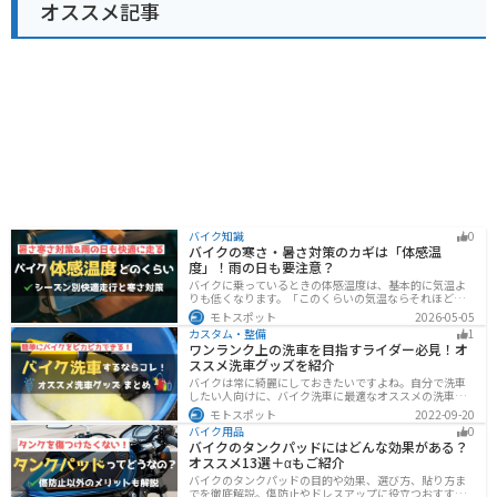
オススメ記事
バイク知識
0
バイクの寒さ・暑さ対策のカギは「体感温
度」！雨の日も要注意？
バイクに乗っているときの体感温度は、基本的に気温よ
りも低くなります。「このくらいの気温ならそれほど寒
くないだろう」そう考えて通常の装備でバイクに乗った
モトスポット
2026-05-05
ら大変な目に遭った・・・そんな経験のあるライダーも
カスタム・整備
1
多いのではないでしょうか。今回はバイク走行中の体感
ワンランク上の洗車を目指すライダー必見！オ
温度についてご紹介します。体感温度を考慮した快適走
ススメ洗車グッズを紹介
行のポイントもまとめました。季節や天候を問わずバイ
クに乗る！そんなライダーの方はぜひ参考にしてみてく
バイクは常に綺麗にしておきたいですよね。自分で洗車
ださい。[phtml blog-first-h2-module]バイク走行時の体
したい人向けに、バイク洗車に最適なオススメの洗車グ
感温度は気温より低め？バイク走行時の体感温度は気温
ッズを紹介します。汚れを落とすシャンプーからツヤを
モトスポット
2022-09-20
と同じではありません。なぜ
出すワックスまで全て紹介します。自分でバイク洗車を
バイク用品
0
しようと思っている方は参考にしてください。
バイクのタンクパッドにはどんな効果がある？
オススメ13選＋αもご紹介
バイクのタンクパッドの目的や効果、選び方、貼り方ま
でを徹底解説。傷防止やドレスアップに役立つおすすめ