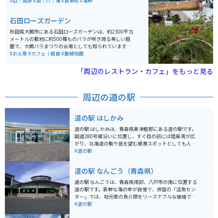
いのでマイナスイオンたっぷりで癒されます。
#山｜高原
#湖｜川｜滝
#食事処
#海鮮
石田ローズガーデン
秋田県大館市にある石田ローズガーデンは、約2300平方
メートルの敷地に約500種ものバラが咲き誇る美しい庭
園で、大館バラまつりの会場としても知られています。
開園は4月から10月で、特に6月中旬の見頃には色とりど
#お土産
#カフェ｜軽食
#動植物園
りのバラが園内を彩り、バラのトンネルや通路を歩きな
がら華やかな香りに包まれる癒しの時間を楽しめます。
「周辺のレストラン・カフェ」をもっと見る
入園料は無料で駐車場も完備されており、気軽に立ち寄
れるのも魅力です。 園内のカフェでは食事メニューに加
え、「恋するローズソーダ」やローズソフトなどここな
周辺の道の駅
らではのスイーツも人気。近くには秋田犬会館もあり、
合わせて観光するのもおすすめです。アクセスしやす
く、バイクでのツーリング途中の休憩スポットとしても
道の駅 はしかみ
最適な場所です。
道の駅 はしかみは、青森県東津軽郡にある道の駅です。
国道280号線沿いに位置し、すぐ目の前には陸奥湾が広
がり、北海道の駒ケ岳を望む絶景スポットとしても人気
です。 特産品販売コーナーでは、地元の新鮮な野菜や果
#道の駅
物、海産物の加工品などが販売されています。レストラ
ンでは、ホタテやウニなどの地元食材を使った海鮮丼や
道の駅 なんごう（青森県）
ラーメンなどが楽しめます。 バイクで訪れる場合、道の
駅には広々とした駐車場が完備されているので安心で
道の駅 なんごうは、青森県南部、八戸市の南に位置する
す。周辺には、美しい海岸線を走るシーサイドライン
道の駅です。新鮮な海の幸が自慢で、併設の「活魚セン
や、温泉施設などもあり、ツーリングの拠点としても最
ター」では、地元産の魚介類をリーズナブルな価格で購
適です。
入できます。 レストランでは、採れたての魚介類を使っ
#道の駅
た丼ぶりや定食が人気です。特に、ウニ丼やイクラ丼は