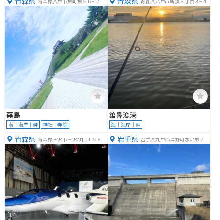
青森県
青森県
青森県八戸市鮫町鮫５６−２
青森県八戸市新湊３丁目３−４
蕪島
舘鼻漁港
海｜海岸｜岬
神社｜寺院
海｜海岸｜岬
青森県
岩手県
青森県三沢市三沢北山１５８
岩手県九戸郡洋野町水沢第７地
割８０−１２