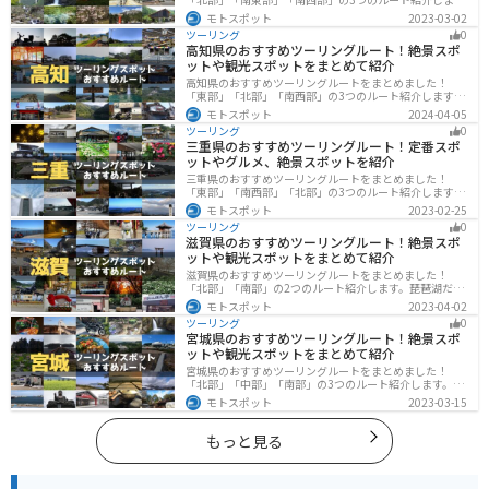
す。自然豊かな山が充実しており、山を生かした施設や
モトスポット
2023-03-02
グルメ、絶景スポットなど、自然を満喫するツーリング
ツーリング
0
ができます。バイクで岐阜県にツーリングに行く際は参
高知県のおすすめツーリングルート！絶景スポ
考にしてください。
ットや観光スポットをまとめて紹介
高知県のおすすめツーリングルートをまとめました！
「東部」「北部」「南西部」の3つのルート紹介します。
山と海どちらも楽しめるスポットが多数あり、様々な楽
モトスポット
2024-04-05
しみ方ができます。バイクで高知県にツーリングに行く
ツーリング
0
際は参考にしてください。
三重県のおすすめツーリングルート！定番スポ
ットやグルメ、絶景スポットを紹介
三重県のおすすめツーリングルートをまとめました！
「東部」「南西部」「北部」の3つのルート紹介します。
標高の高いスカイラインからリアス式海岸まであるの
モトスポット
2023-02-25
で、飽きることなくツーリングを堪能できます。バイク
ツーリング
0
で三重県にツーリングに行く際は参考にしてください。
滋賀県のおすすめツーリングルート！絶景スポ
ットや観光スポットをまとめて紹介
滋賀県のおすすめツーリングルートをまとめました！
「北部」「南部」の2つのルート紹介します。琵琶湖だけ
でなく、比叡山ドライブウェイなどの山を楽しめるスポ
モトスポット
2023-04-02
ットも多数あります。バイクで滋賀県にツーリングに行
ツーリング
0
く際は参考にしてください。
宮城県のおすすめツーリングルート！絶景スポ
ットや観光スポットをまとめて紹介
宮城県のおすすめツーリングルートをまとめました！
「北部」「中部」「南部」の3つのルート紹介します。キ
ツネ村や広大な山や滝、湖などを歴史や自然を満喫する
モトスポット
2023-03-15
ツーリングができます。バイクで宮城県にツーリングに
行く際は参考にしてください。
もっと見る