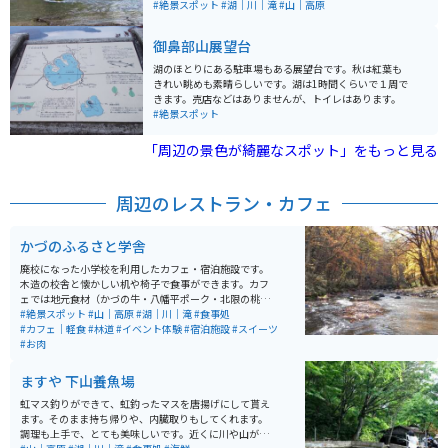
天然記念物として国から指定されており、観光地として
#絶景スポット
#湖｜川｜滝
#山｜高原
多くの人々に人気があります。 渓流沿いには車道と遊歩
道が整備されており「銚子大滝」や「阿修羅の流れ」な
御鼻部山展望台
どの名所を含む多彩な景色を楽しむことができます。四
季それぞれの風情を持ち、散歩やドライブ、リラックス
湖のほとりにある駐車場もある展望台です。秋は紅葉も
する場としての楽しみ方ができるスポットです。
きれい眺めも素晴らしいです。湖は1時間くらいで１周で
きます。売店などはありませんが、トイレはあります。
#絶景スポット
「周辺の景色が綺麗なスポット」をもっと見る
周辺のレストラン・カフェ
かづのふるさと学舎
廃校になった小学校を利用したカフェ・宿泊施設です。
木造の校舎と懐かしい机や椅子で食事ができます。カフ
ェでは地元食材（かづの牛・八幡平ポーク・北限の桃）
をメニューに取り入れています。施設は主だった道路沿
#絶景スポット
#山｜高原
#湖｜川｜滝
#食事処
いにあり、アクセスしやすいです。施設のすぐ外から散
#カフェ｜軽食
#林道
#イベント体験
#宿泊施設
#スイーツ
策道が整備されていて、林と滝を楽しめます。観光名所
#お肉
の奥入瀬渓流と近いエリアにあります。
ますや 下山養魚場
虹マス釣りができて、虹釣ったマスを唐揚げにして貰え
ます。そのまま持ち帰りや、内臓取りもしてくれます。
調理も上手で、とても美味しいです。近くに川や山が多