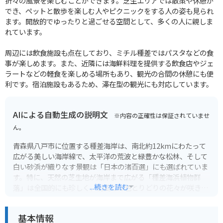
折々の風景を楽しむことができます。芝生エリアでは散策や休憩が
でき、ペットと散歩を楽しむ人やピクニックをする人の姿も見られ
ます。開放的でゆったりと過ごせる空間として、多くの人に親しま
れています。
周辺には飲食施設も点在しており、ミチル種差ではパスタなどの食
事が楽しめます。また、近隣には海鮮料理を提供する飲食店やジェ
ラートなどの軽食を楽しめる場所もあり、観光の合間の休憩にも便
利です。宿泊施設もあるため、滞在型の観光にも対応しています。
AIによる自動生成の説明文
※内容の正確性は保証されていませ
ん。
青森県八戸市に位置する種差海岸は、南北約12kmにわたって
広がる美しい海岸線で、太平洋の荒波と緑豊かな松林、そして
白い砂浜が織りなす景観は「日本の渚百選」にも選ばれていま
す。特に、天然の芝生地が海岸まで広がる「種差海浜植物群
...続きを読む
落」は全国的にも珍しく、初夏には色とりどりの花々が咲き乱
れ、訪れる人々を魅了します。
基本情報
種差海岸周辺には、見どころが点在しています。展望台から