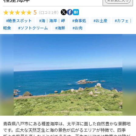
5
（口コミ1件）
#絶景スポット
#海｜海岸｜岬
#食事処
#お土産
#カフェ｜
軽食
#ソフトクリーム
#海鮮
#お肉
青森県八戸市にある種差海岸は、太平洋に面した自然豊かな景勝地
です。広大な天然芝生と海の景色が広がるエリアが特徴で、四季