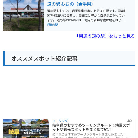
絶品なので、ぜひ味わってみてください。また、軽食コ
道の駅 おおの（岩手県）
ーナーでは、ホタテやイカなどの浜焼きも楽しめます。
バイクで訪れる際は、太平洋に面した海岸線を走る国道
道の駅おおのは、岩手県奥州市にある道の駅です。国道1
45号線からアクセスできます。道の駅には、広々とした
07号線沿いに位置し、周囲には豊かな自然が広がってい
駐車場が完備されているので安心です。周辺には、種差
ます。 道の駅おおのには、地元の新鮮な農産物をはじ
海岸や蕪島など、風光明媚な観光スポットも点在してい
め、特産品や工芸品などを販売するショップがありま
#道の駅
るので、ツーリングの拠点にも最適です。 【おすすめポ
す。特に、地元で採れた新鮮な野菜や果物は人気があり
イント】 - 新鮮な魚介類を堪能できる - 太平洋を望む絶景
ます。また、レストランでは、地元の食材を使用した郷
「周辺の道の駅」をもっと見る
スポット - バイクツーリングの拠点に最適
土料理や麺類などを味わうことができます。 バイクで訪
れる場合、道の駅おおのは広い駐車場を備えているた
め、安心して駐車できます。周辺には、奥州藤原氏の歴
史を感じられる史跡や、自然豊かな公園など、ツーリン
オススメスポット紹介記事
グスポットも点在しています。 道の駅おおのは、地元の
人々との交流も楽しめる場所です。訪れた際には、ぜひ
地元の人々に声をかけてみてください。地元の穴場情報
などを教えてもらえるかもしれません。
ツーリング
0
岐阜県のおすすめツーリングルート！絶景スポ
ットや観光スポットをまとめて紹介
岐阜県のおすすめツーリングルートをまとめました！
「北部」「南東部」「南西部」の3つのルート紹介しま