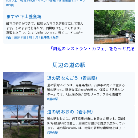
いにあり、アクセスしやすいです。施設のすぐ外から散
#カフェ｜軽食
#林道
#イベント体験
#宿泊施設
#スイーツ
策道が整備されていて、林と滝を楽しめます。観光名所
#お肉
の奥入瀬渓流と近いエリアにあります。
ますや 下山養魚場
虹マス釣りができて、虹釣ったマスを唐揚げにして貰え
ます。そのまま持ち帰りや、内臓取りもしてくれます。
調理も上手で、とても美味しいです。近くに川や山が多
いのでマイナスイオンたっぷりで癒されます。
#山｜高原
#湖｜川｜滝
#食事処
#海鮮
「周辺のレストラン・カフェ」をもっと見る
周辺の道の駅
道の駅 なんごう（青森県）
道の駅 なんごうは、青森県南部、八戸市の南に位置する
道の駅です。新鮮な海の幸が自慢で、併設の「活魚セン
ター」では、地元産の魚介類をリーズナブルな価格で購
入できます。 レストランでは、採れたての魚介類を使っ
#道の駅
た丼ぶりや定食が人気です。特に、ウニ丼やイクラ丼は
絶品なので、ぜひ味わってみてください。また、軽食コ
道の駅 おおの（岩手県）
ーナーでは、ホタテやイカなどの浜焼きも楽しめます。
バイクで訪れる際は、太平洋に面した海岸線を走る国道
道の駅おおのは、岩手県奥州市にある道の駅です。国道1
45号線からアクセスできます。道の駅には、広々とした
07号線沿いに位置し、周囲には豊かな自然が広がってい
駐車場が完備されているので安心です。周辺には、種差
ます。 道の駅おおのには、地元の新鮮な農産物をはじ
海岸や蕪島など、風光明媚な観光スポットも点在してい
め、特産品や工芸品などを販売するショップがありま
#道の駅
るので、ツーリングの拠点にも最適です。 【おすすめポ
す。特に、地元で採れた新鮮な野菜や果物は人気があり