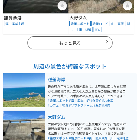
舘鼻漁港
大野ダム
海｜海岸｜岬
絶景スポット
絶景ロード
山｜高原
湖
｜川｜滝
林道
ダム
もっと見る
周辺の景色が綺麗なスポット
種差海岸
青森県八戸市にある種差海岸は、太平洋に面した自然豊
かな景勝地です。広大な天然芝生と海の景色が広がるエ
リアが特徴で、四季折々の風景を楽しむことができま
す。芝生エリアでは散策や休憩ができ、ペットと散歩を
#絶景スポット
#海｜海岸｜岬
#食事処
#お土産
楽しむ人やピクニックをする人の姿も見られます。開放
#カフェ｜軽食
#ソフトクリーム
#海鮮
#お肉
的でゆったりと過ごせる空間として、多くの人に親しま
れています。 周辺には飲食施設も点在しており、ミチル
大野ダム
種差ではパスタなどの食事が楽しめます。また、近隣に
は海鮮料理を提供する飲食店やジェラートなどの軽食を
大野の水沢地区の山間にある農業用ダムです。堤高26ｍ
楽しめる場所もあり、観光の合間の休憩にも便利です。
総貯水量70トンで、2021年夏に完成した「大野ダム親
宿泊施設もあるため、滞在型の観光にも対応していま
水公園」は一望できる展望台やトイレ、さらにダム湖周
す。
辺を散策することのできる遊歩道が整備されています。
#絶景スポット
#絶景ロード
#山｜高原
#湖｜川｜滝
#林道