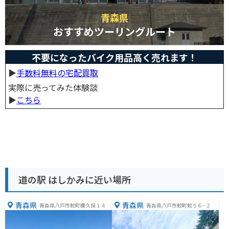
青森県
おすすめツーリングルート
不要になったバイク用品高く売れます！
▶︎
手数料無料の宅配買取
実際に売ってみた体験談
▶︎
こちら
道の駅 はしかみに近い場所
青森県
青森県
青森県八戸市鮫町棚久保１４
青森県八戸市鮫町鮫５６−２
−１６７