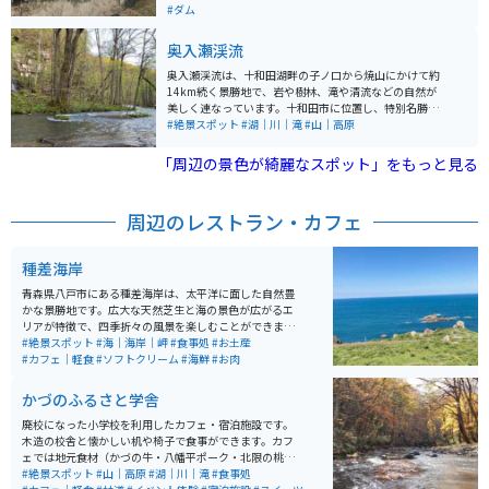
#ダム
奥入瀬渓流
奥入瀬渓流は、十和田湖畔の子ノ口から焼山にかけて約
14km続く景勝地で、岩や樹林、滝や清流などの自然が
美しく連なっています。十和田市に位置し、特別名勝や
天然記念物として国から指定されており、観光地として
#絶景スポット
#湖｜川｜滝
#山｜高原
多くの人々に人気があります。 渓流沿いには車道と遊歩
道が整備されており「銚子大滝」や「阿修羅の流れ」な
「周辺の景色が綺麗なスポット」をもっと見る
どの名所を含む多彩な景色を楽しむことができます。四
季それぞれの風情を持ち、散歩やドライブ、リラックス
する場としての楽しみ方ができるスポットです。
周辺のレストラン・カフェ
種差海岸
青森県八戸市にある種差海岸は、太平洋に面した自然豊
かな景勝地です。広大な天然芝生と海の景色が広がるエ
リアが特徴で、四季折々の風景を楽しむことができま
す。芝生エリアでは散策や休憩ができ、ペットと散歩を
#絶景スポット
#海｜海岸｜岬
#食事処
#お土産
楽しむ人やピクニックをする人の姿も見られます。開放
#カフェ｜軽食
#ソフトクリーム
#海鮮
#お肉
的でゆったりと過ごせる空間として、多くの人に親しま
れています。 周辺には飲食施設も点在しており、ミチル
かづのふるさと学舎
種差ではパスタなどの食事が楽しめます。また、近隣に
は海鮮料理を提供する飲食店やジェラートなどの軽食を
廃校になった小学校を利用したカフェ・宿泊施設です。
楽しめる場所もあり、観光の合間の休憩にも便利です。
木造の校舎と懐かしい机や椅子で食事ができます。カフ
宿泊施設もあるため、滞在型の観光にも対応していま
ェでは地元食材（かづの牛・八幡平ポーク・北限の桃）
す。
をメニューに取り入れています。施設は主だった道路沿
#絶景スポット
#山｜高原
#湖｜川｜滝
#食事処