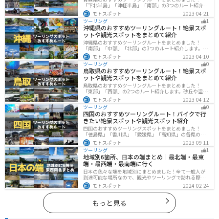
「下北半島」「津軽半島」「南部」の3つのルート紹介し
ます。自然に恵まれた風光明媚な景色や歴史文化に触れ
モトスポット
2023-04-21
られる観光スポットが多くあります。バイクで青森県に
ツーリング
1
ツーリングに行く際は参考にしてください。
沖縄県のおすすめツーリングルート！絶景スポ
ットや観光スポットをまとめて紹介
沖縄県のおすすめツーリングルートをまとめました！
「南部」「中部」「北部」の3つのルート紹介します。美
しいビーチや歴史と文化に溢れたスポットが多数あり、
モトスポット
2023-04-10
様々な楽しみ方ができます。バイクで沖縄県にツーリン
ツーリング
0
グに行く際は参考にしてください。
鳥取県のおすすめツーリングルート！絶景スポ
ットや観光スポットをまとめて紹介
鳥取県のおすすめツーリングルートをまとめました！
「東部」「西部」の2つのルート紹介します。砂丘や温泉
地、歴史ある城跡など魅力溢れるスポットが多数あるの
モトスポット
2023-04-12
で楽しめます。バイクで鳥取県にツーリングに行く際は
ツーリング
0
参考にしてください。
四国のおすすめツーリングルート！バイクで行
きたい絶景スポットや観光スポット紹介
四国のおすすめツーリングスポットをまとめました！
「徳島県」「香川県」「愛媛県」「高知県」の各県の観
光地紹介します。自然豊かな山々や湖、温泉地が点在
モトスポット
2023-09-11
し、四季折々の景色を楽しめるスポットが多数ありま
ツーリング
1
す。バイクで四国にツーリングに行く際は参考にしてく
地域別6箇所、日本の端まとめ｜最北端・最東
ださい。
端・最西端・最南端に行く
日本の色々な端を地域別にまとめました！全て一般人が
到達可能な場所なので、観光やツーリングで訪れる際の
参考にしてください。
モトスポット
2024-02-24
もっと見る