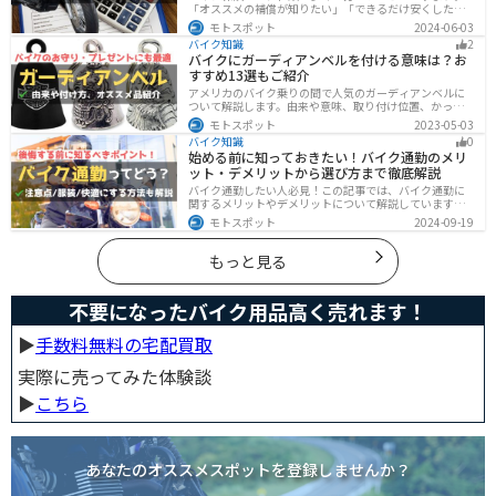
「オススメの補償が知りたい」「できるだけ安くした
い」「自分に合った保険を知りたい」こういったことで
モトスポット
2024-06-03
悩んでいる方向けに、バイク保険の選び方・つけるべき
バイク知識
2
補償について解説します。
バイクにガーディアンベルを付ける意味は？お
すすめ13選もご紹介
アメリカのバイク乗りの間で人気のガーディアンベルに
ついて解説します。由来や意味、取り付け位置、かっこ
いいオススメのガーディアンベルも紹介します。自分用
モトスポット
2023-05-03
のお守りとしてだけでなく、プレゼントとしても最適な
バイク知識
0
ので、気になっている人は参考にしてみてください。
始める前に知っておきたい！バイク通勤のメリ
ット・デメリットから選び方まで徹底解説
バイク通勤したい人必見！この記事では、バイク通勤に
関するメリットやデメリットについて解説しています。
実は通勤時間を短縮できるメリットがありますが、会社
モトスポット
2024-09-19
によっては許可されない場合もあるので、事前に確認が
必要です。この記事を読めばバイク通勤の始め方がわか
ります。
もっと見る
不要になったバイク用品高く売れます！
▶︎
手数料無料の宅配買取
実際に売ってみた体験談
▶︎
こちら
あなたのオススメスポットを登録しませんか？