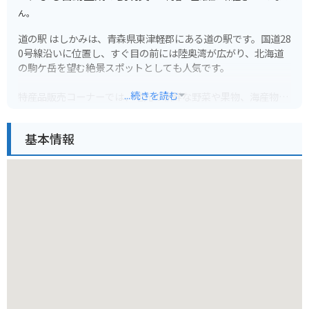
ん。
道の駅 はしかみは、青森県東津軽郡にある道の駅です。国道28
0号線沿いに位置し、すぐ目の前には陸奥湾が広がり、北海道
の駒ケ岳を望む絶景スポットとしても人気です。
...続きを読む
特産品販売コーナーでは、地元の新鮮な野菜や果物、海産物の
加工品などが販売されています。レストランでは、ホタテやウ
ニなどの地元食材を使った海鮮丼やラーメンなどが楽しめま
基本情報
す。
バイクで訪れる場合、道の駅には広々とした駐車場が完備され
ているので安心です。周辺には、美しい海岸線を走るシーサイ
ドラインや、温泉施設などもあり、ツーリングの拠点としても
最適です。