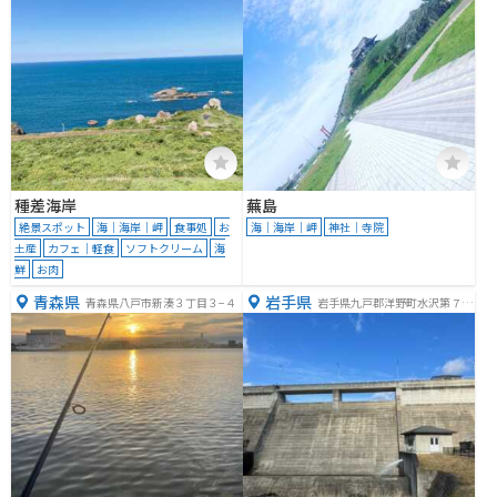
種差海岸
蕪島
絶景スポット
海｜海岸｜岬
食事処
お
海｜海岸｜岬
神社｜寺院
土産
カフェ｜軽食
ソフトクリーム
海
鮮
お肉
青森県
岩手県
青森県八戸市新湊３丁目３−４
岩手県九戸郡洋野町水沢第７地
割８０−１２