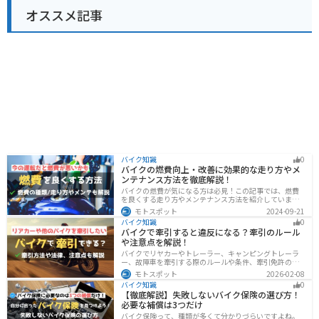
オススメ記事
バイク知識
0
バイクの燃費向上・改善に効果的な走り方やメ
ンテナンス方法を徹底解説！
バイクの燃費が気になる方は必見！この記事では、燃費
を良くする走り方やメンテナンス方法を紹介していま
す。実は、車体そのものや荷物を軽くすることで、燃費
モトスポット
2024-09-21
の向上が可能です。この記事を読めば、燃費を改善する
バイク知識
0
具体的な方法がわかります。
バイクで牽引すると違反になる？牽引のルール
や注意点を解説！
バイクでリヤカーやトレーラー、キャンピングトレーラ
ー、故障車を牽引する際のルールや条件、牽引免許の有
無、速度制限、必要な装備をわかりやすく解説。メリッ
モトスポット
2026-02-08
ト・デメリットや注意点も紹介し、安全にバイクの積載
バイク知識
0
力をアップする方法をまとめました。
【徹底解説】失敗しないバイク保険の選び方！
必要な補償は3つだけ
バイク保険って、種類が多くて分かりづらいですよね。