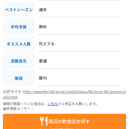
通年
ベストシーズン
無料
平均予算
何人でも
オススメ人数
普通
混雑具合
屋内
施設
公式サイト:
http://www.thr.mlit.go.jp/road/koutsu/Michi-no-Eki/aomori/a
o02.html
情報が間違っている場合は、
こちら
から修正をお願いします。
最終更新ユーザー：
周辺の飲食店を探す