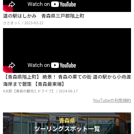
道の駅はしかみ 青森県三戸郡階上町
ささまっく / 2023-03-22
【青森県階上町】 絶景！ 青森の果ての街 道の駅から小舟渡
海岸まで散策 【青森最東端】
A太郎【青森の観光とドライブ】 / 2024-06-17
YouTubeの利用規約
青森県
ツーリングスポット一覧