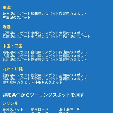
東海
岐阜県のスポット
静岡県のスポット
愛知県のスポット
三重県のスポット
近畿
滋賀県のスポット
京都府のスポット
大阪府のスポット
兵庫県のスポット
奈良県のスポット
和歌山県のスポット
中国・四国
鳥取県のスポット
島根県のスポット
岡山県のスポット
広島県のスポット
山口県のスポット
徳島県のスポット
香川県のスポット
愛媛県のスポット
高知県のスポット
九州・沖縄
福岡県のスポット
佐賀県のスポット
長崎県のスポット
熊本県のスポット
大分県のスポット
宮崎県のスポット
鹿児島県のスポット
沖縄県のスポット
詳細条件からツーリングスポットを探す
ジャンル
絶景スポット
絶景ロード
海｜海岸｜岬
山｜高原
湖｜川｜滝
食事処