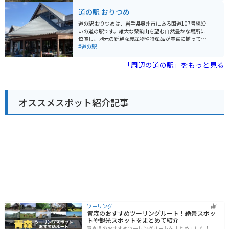
イント】 - 新鮮な魚介類を堪能できる - 太平洋を望む絶景
ます。また、レストランでは、地元の食材を使用した郷
道の駅 おりつめ
スポット - バイクツーリングの拠点に最適
土料理や麺類などを味わうことができます。 バイクで訪
れる場合、道の駅おおのは広い駐車場を備えているた
道の駅 おりつめは、岩手県奥州市にある国道107号線沿
め、安心して駐車できます。周辺には、奥州藤原氏の歴
いの道の駅です。雄大な栗駒山を望む自然豊かな場所に
史を感じられる史跡や、自然豊かな公園など、ツーリン
位置し、地元の新鮮な農産物や特産品が豊富に揃ってい
グスポットも点在しています。 道の駅おおのは、地元の
ます。 特に人気なのは、地元産のそば粉を使った手打ち
#道の駅
人々との交流も楽しめる場所です。訪れた際には、ぜひ
そばや、旬の山菜を使った料理です。また、栗駒山の伏
地元の人々に声をかけてみてください。地元の穴場情報
流水を使用した豆腐や、地元産の牛乳を使ったソフトク
「周辺の道の駅」をもっと見る
などを教えてもらえるかもしれません。
リームもおすすめです。バイクで訪れた際には、広々と
した駐車場があるので安心です。栗駒山へのツーリング
の拠点としても最適です。 周辺には、世界遺産「平泉」
や、温泉地として知られる「須川高原温泉」など、観光
オススメスポット紹介記事
スポットも充実しています。自然と歴史、そしてグルメ
を満喫できる道の駅 おりつめは、岩手観光にぜひ立ち寄
りたいスポットです。
ツーリング
1
青森のおすすめツーリングルート！絶景スポッ
トや観光スポットをまとめて紹介
青森県のおすすめツーリングルートをまとめました！