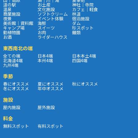
道の駅
お土産
神社｜寺院
温泉
文化施設
カフェ｜軽食
商業施設
ソフトクリーム
林道
夜景
イベント体験
宿泊施設
美術館｜資料館
海鮮
ダム
キャンプ場
スイーツ
珍スポット
動植物園
お肉
麺類
お酒
ライダーハウス
東西南北の端
全ての端
日本4端
日本本土4端
北海道4端
本州4端
四国4端
九州4端
季節
春にオススメ
夏にオススメ
秋にオススメ
冬にオススメ
年中オススメ
施設
屋内施設
屋外施設
料金
無料スポット
有料スポット