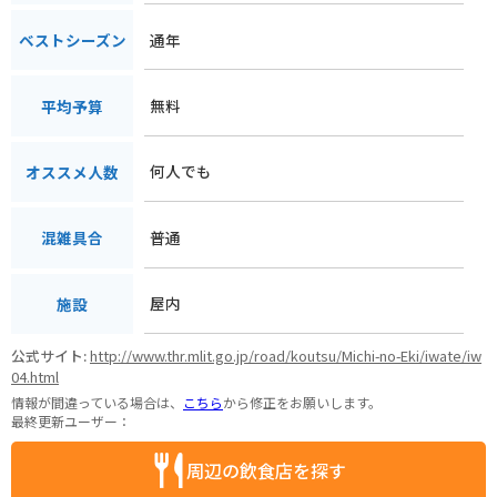
通年
ベストシーズン
無料
平均予算
何人でも
オススメ人数
普通
混雑具合
屋内
施設
公式サイト:
http://www.thr.mlit.go.jp/road/koutsu/Michi-no-Eki/iwate/iw
04.html
情報が間違っている場合は、
こちら
から修正をお願いします。
最終更新ユーザー：
周辺の飲食店を探す