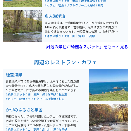
す。芝生エリアでは散策や休憩ができ、ペットと散歩を
#絶景スポット
#海｜海岸｜岬
#食事処
#お土産
楽しむ人やピクニックをする人の姿も見られます。開放
#カフェ｜軽食
#ソフトクリーム
#海鮮
#お肉
的でゆったりと過ごせる空間として、多くの人に親しま
れています。 周辺には飲食施設も点在しており、ミチル
奥入瀬渓流
種差ではパスタなどの食事が楽しめます。また、近隣に
は海鮮料理を提供する飲食店やジェラートなどの軽食を
奥入瀬渓流は、十和田湖畔の子ノ口から焼山にかけて約
楽しめる場所もあり、観光の合間の休憩にも便利です。
14km続く景勝地で、岩や樹林、滝や清流などの自然が
宿泊施設もあるため、滞在型の観光にも対応していま
美しく連なっています。十和田市に位置し、特別名勝や
す。
天然記念物として国から指定されており、観光地として
#絶景スポット
#湖｜川｜滝
#山｜高原
多くの人々に人気があります。 渓流沿いには車道と遊歩
道が整備されており「銚子大滝」や「阿修羅の流れ」な
「周辺の景色が綺麗なスポット」をもっと見る
どの名所を含む多彩な景色を楽しむことができます。四
季それぞれの風情を持ち、散歩やドライブ、リラックス
する場としての楽しみ方ができるスポットです。
周辺のレストラン・カフェ
種差海岸
青森県八戸市にある種差海岸は、太平洋に面した自然豊
かな景勝地です。広大な天然芝生と海の景色が広がるエ
リアが特徴で、四季折々の風景を楽しむことができま
す。芝生エリアでは散策や休憩ができ、ペットと散歩を
#絶景スポット
#海｜海岸｜岬
#食事処
#お土産
楽しむ人やピクニックをする人の姿も見られます。開放
#カフェ｜軽食
#ソフトクリーム
#海鮮
#お肉
的でゆったりと過ごせる空間として、多くの人に親しま
れています。 周辺には飲食施設も点在しており、ミチル
かづのふるさと学舎
種差ではパスタなどの食事が楽しめます。また、近隣に
は海鮮料理を提供する飲食店やジェラートなどの軽食を
廃校になった小学校を利用したカフェ・宿泊施設です。
楽しめる場所もあり、観光の合間の休憩にも便利です。
木造の校舎と懐かしい机や椅子で食事ができます。カフ
宿泊施設もあるため、滞在型の観光にも対応していま
ェでは地元食材（かづの牛・八幡平ポーク・北限の桃）
す。
をメニューに取り入れています。施設は主だった道路沿
#絶景スポット
#山｜高原
#湖｜川｜滝
#食事処