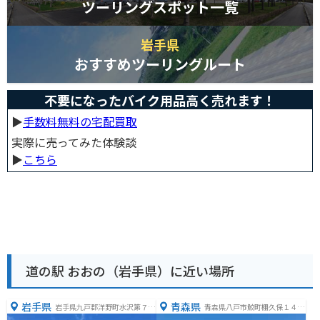
ツーリングスポット一覧
岩手県
おすすめツーリングルート
不要になったバイク用品高く売れます！
▶︎
手数料無料の宅配買取
実際に売ってみた体験談
▶︎
こちら
道の駅 おおの（岩手県）に近い場所
岩手県
青森県
岩手県九戸郡洋野町水沢第７地
青森県八戸市鮫町棚久保１４
割８０−１２
−１６７