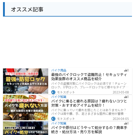
オススメ記事
バイク用品
0
最強のバイクロックで盗難防止！セキュリティ
効果抜群のオススメ商品を紹介
バイクの盗難対策にバイクロックは必須です！チェーン
ロック、U字ロック、ブレードロックなど様々なタイプが
あるので自分の用途に合った使いやすいものを選びまし
モトスポット
2023-05-08
ょう。この記事ではバイクロックの種類と特徴、それぞ
バイク知識
0
れ最強の商品を紹介します。
バイクに乗ると疲れる原因は？疲れないコツと
対策・おすすめアイテムを紹介！
バイクに乗っていて疲れを感じたことはありませんか？
バイクは肩や腰、手、足さまざまな箇所に疲労が蓄積し
やすい乗り物です。できるなら楽に乗りたいですよね。
モトスポット
2024-04-05
原因を知り対策を重ねておけば今よりもっと快適に走行
バイク知識
0
することができます。
バイクや原付はどうやって処分するの？廃車手
続き・処分方法・売り方を解説