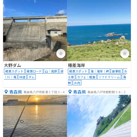
大野ダム
種差海岸
絶景スポット
絶景ロード
山｜高原
湖
絶景スポット
海｜海岸｜岬
食事処
お
｜川｜滝
林道
ダム
土産
カフェ｜軽食
ソフトクリーム
海
鮮
お肉
青森県
青森県
青森県八戸市新湊３丁目３−４
青森県八戸市鮫町鮫５６−２