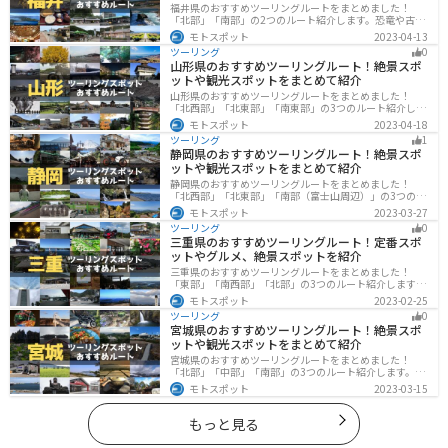
福井県のおすすめツーリングルートをまとめました！
「北部」「南部」の2つのルート紹介します。恐竜や古代
遺跡、温泉地など魅力に溢れるスポットが多数ありま
モトスポット
2023-04-13
す。バイクで福井県にツーリングに行く際は参考にして
ツーリング
0
ください。
山形県のおすすめツーリングルート！絶景スポ
ットや観光スポットをまとめて紹介
山形県のおすすめツーリングルートをまとめました！
「北西部」「北東部」「南東部」の3つのルート紹介しま
す。豊かな自然と歴史的な観光スポット、山と海どちら
モトスポット
2023-04-18
も堪能できるスポットが多数あります。バイクで山形県
ツーリング
1
にツーリングに行く際は参考にしてください。
静岡県のおすすめツーリングルート！絶景スポ
ットや観光スポットをまとめて紹介
静岡県のおすすめツーリングルートをまとめました！
「北西部」「北東部」「南部（富士山周辺）」の3つのル
ート紹介します。富士山を中心に自然豊かな景色や食事
モトスポット
2023-03-27
を楽しめるスポットが多数あります。バイクで静岡県に
ツーリング
0
ツーリングに行く際は参考にしてください。
三重県のおすすめツーリングルート！定番スポ
ットやグルメ、絶景スポットを紹介
三重県のおすすめツーリングルートをまとめました！
「東部」「南西部」「北部」の3つのルート紹介します。
標高の高いスカイラインからリアス式海岸まであるの
モトスポット
2023-02-25
で、飽きることなくツーリングを堪能できます。バイク
ツーリング
0
で三重県にツーリングに行く際は参考にしてください。
宮城県のおすすめツーリングルート！絶景スポ
ットや観光スポットをまとめて紹介
宮城県のおすすめツーリングルートをまとめました！
「北部」「中部」「南部」の3つのルート紹介します。キ
ツネ村や広大な山や滝、湖などを歴史や自然を満喫する
モトスポット
2023-03-15
ツーリングができます。バイクで宮城県にツーリングに
行く際は参考にしてください。
もっと見る