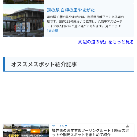
しているお店や、久慈市の特産品である南部鉄器を販売
しているお店などがあります。また、レストランもあ
道の駅 白樺の里やまがた
り、久慈市の郷土料理を楽しむことができます。 バイク
で訪れる際は、道の駅くじには広い駐車場が併設されて
道の駅 白樺の里やまがたは、岩手県八幡平市にある道の
いるので安心です。周辺には、三陸海岸の美しい景色を
駅です。国道282号線沿いに位置し、八幡平アスピーテ
楽しめるスポットがたくさんあります。リアス式海岸特
ラインの入口にほど近い場所にあります。 見どころは、
有の入り組んだ海岸線を走るのは、バイク好きにとって
なんといっても雄大な岩手山と、その麓に広がる広大な
#道の駅
最高の体験になるでしょう。 久慈市はウニの産地として
自然です。春には可憐な花々、夏には緑豊かな景色、秋
も有名なので、ぜひ味わってみてください。
には燃えるような紅葉、冬には真っ白な雪景色と、四季
「周辺の道の駅」をもっと見る
折々の絶景を楽しむことができます。 特産品としては、
地元産の新鮮な野菜や山菜、きのこなどが人気です。ま
た、八幡平ポークや八幡平マッシュルームなど、地元の
食材を使った料理も楽しむことができます。バイクで訪
オススメスポット紹介記事
れる方は、駐車場も広く、休憩に最適な場所です。周辺
には、八幡平アスピーテラインや、松川温泉、藤七温泉
など、観光スポットも充実しています。 道の駅 白樺の里
やまがたは、雄大な自然と触れ合い、地元の美味しいも
のを楽しめる、魅力的なスポットです。
ツーリング
1
福井県のおすすめツーリングルート！絶景スポ
ットや観光スポットをまとめて紹介