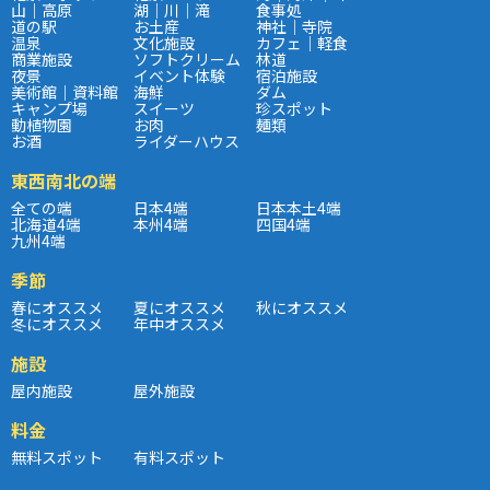
山｜高原
湖｜川｜滝
食事処
道の駅
お土産
神社｜寺院
温泉
文化施設
カフェ｜軽食
商業施設
ソフトクリーム
林道
夜景
イベント体験
宿泊施設
美術館｜資料館
海鮮
ダム
キャンプ場
スイーツ
珍スポット
動植物園
お肉
麺類
お酒
ライダーハウス
東西南北の端
全ての端
日本4端
日本本土4端
北海道4端
本州4端
四国4端
九州4端
季節
春にオススメ
夏にオススメ
秋にオススメ
冬にオススメ
年中オススメ
施設
屋内施設
屋外施設
料金
無料スポット
有料スポット