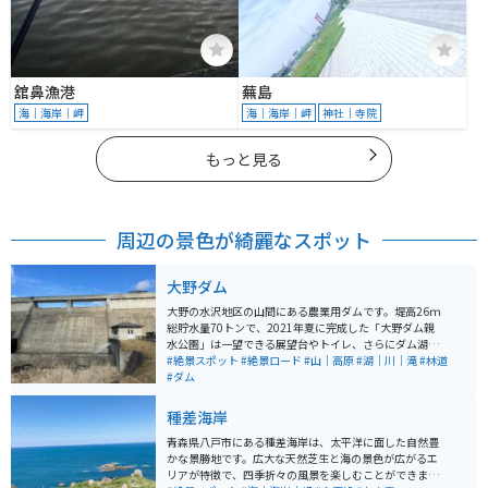
舘鼻漁港
蕪島
海｜海岸｜岬
海｜海岸｜岬
神社｜寺院
もっと見る
周辺の景色が綺麗なスポット
大野ダム
大野の水沢地区の山間にある農業用ダムです。堤高26ｍ
総貯水量70トンで、2021年夏に完成した「大野ダム親
水公園」は一望できる展望台やトイレ、さらにダム湖周
辺を散策することのできる遊歩道が整備されています。
#絶景スポット
#絶景ロード
#山｜高原
#湖｜川｜滝
#林道
#ダム
種差海岸
青森県八戸市にある種差海岸は、太平洋に面した自然豊
かな景勝地です。広大な天然芝生と海の景色が広がるエ
リアが特徴で、四季折々の風景を楽しむことができま