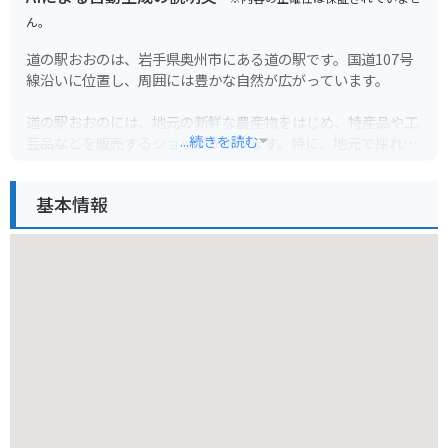
ん。
道の駅おおのは、岩手県奥州市にある道の駅です。国道107号
線沿いに位置し、周囲には豊かな自然が広がっています。
道の駅おおのには、地元の新鮮な農産物をはじめ、特産品や工
...続きを読む
芸品などを販売するショップがあります。特に、地元で採れた
新鮮な野菜や果物は人気があります。また、レストランでは、
地元の食材を使用した郷土料理や麺類などを味わうことができ
基本情報
ます。
バイクで訪れる場合、道の駅おおのは広い駐車場を備えている
ため、安心して駐車できます。周辺には、奥州藤原氏の歴史を
感じられる史跡や、自然豊かな公園など、ツーリングスポット
も点在しています。
道の駅おおのは、地元の人々との交流も楽しめる場所です。訪
れた際には、ぜひ地元の人々に声をかけてみてください。地元
の穴場情報などを教えてもらえるかもしれません。