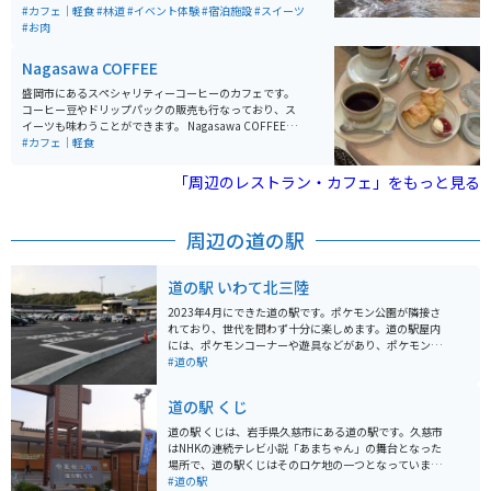
いにあり、アクセスしやすいです。施設のすぐ外から散
#カフェ｜軽食
#林道
#イベント体験
#宿泊施設
#スイーツ
策道が整備されていて、林と滝を楽しめます。観光名所
#お肉
の奥入瀬渓流と近いエリアにあります。
Nagasawa COFFEE
盛岡市にあるスペシャリティーコーヒーのカフェです。
コーヒー豆やドリップパックの販売も行なっており、ス
イーツも味わうことができます。 Nagasawa COFFEEの
魅力は、なんと言ってもオーナー長澤さんの焙煎力で
#カフェ｜軽食
す。世界へ影響を与えた20人に選ばれた方で、世界的に
も有名な方です。また、コーヒー豆やスイーツは、時期
「周辺のレストラン・カフェ」をもっと見る
によって入れ替わっていくのも、いつ行っても違った楽
しみ方ができます。盛岡駅からバスで10分ほど、徒歩20
分程度でアクセスも良いです。
周辺の道の駅
道の駅 いわて北三陸
2023年4月にできた道の駅です。ポケモン公園が隣接さ
れており、世代を問わず十分に楽しめます。道の駅屋内
には、ポケモンコーナーや遊具などがあり、ポケモン好
きにはたまらないスポットです。 フードコートの食事も
#道の駅
とても美味しく、週末はスイーツの店舗には行列ができ
るほと人気があります。ポケモンの公式グッズや、朝ド
道の駅 くじ
ラ「あまちゃん」グッズなどもあり、もちろん特産品も
あるので、買い物も楽しめます。
道の駅 くじは、岩手県久慈市にある道の駅です。久慈市
はNHKの連続テレビ小説「あまちゃん」の舞台となった
場所で、道の駅くじはそのロケ地の一つとなっていま
す。 道の駅くじには、地元でとれた新鮮な魚介類を販売
#道の駅