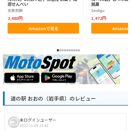
部せんべい
銘菓
志賀煎餅
Seidigu
2,480円
1,472円
Amazonで見る
Amazo
道の駅 おおの（岩手県）のレビュー
未ログインユーザー
2022-11-06 23:42