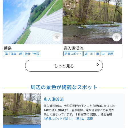
蕪島
奥入瀬渓流
海｜海岸｜岬
神社｜寺院
絶景スポット
湖｜川｜滝
山｜高原
もっと見る
周辺の景色が綺麗なスポット
奥入瀬渓流
奥入瀬渓流は、十和田湖畔の子ノ口から焼山にかけて約
14km続く景勝地で、岩や樹林、滝や清流などの自然が
美しく連なっています。十和田市に位置し、特別名勝や
天然記念物として国から指定されており、観光地として
#絶景スポット
#湖｜川｜滝
#山｜高原
多くの人々に人気があります。 渓流沿いには車道と遊歩
道が整備されており「銚子大滝」や「阿修羅の流れ」な