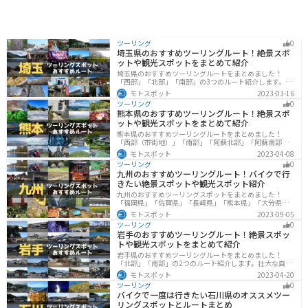
ツーリング
0
埼玉県のおすすめツーリングルート！絶景スポ
ットや観光スポットをまとめて紹介
埼玉県のおすすめツーリングルートをまとめました！
「西部」「北部」「南部」の3つのルート紹介します。自
然豊かな西側と街中の東側で違った楽しみ方ができま
モトスポット
2023-03-16
す。バイクで埼玉県にツーリングに行く際は参考にして
ツーリング
0
ください。
熊本県のおすすめツーリングルート！絶景スポ
ットや観光スポットをまとめて紹介
熊本県のおすすめツーリングルートをまとめました！
「西部（市街地）」「南部」「阿蘇北部」「阿蘇南部」
の4つのルート紹介します。阿蘇山や天草諸島をはじめと
モトスポット
2023-04-08
した豊かな自然や、熊本城や水前寺成趣園など歴史ある
ツーリング
0
観光スポットが多数あり、様々な楽しみ方ができます。
九州のおすすめツーリングルート！バイクで行
バイクで熊本県にツーリングに行く際は参考にしてくだ
きたい絶景スポットや観光スポット紹介
さい。
九州のおすすめツーリングスポットをまとめました！
「福岡県」「佐賀県」「長崎県」「熊本県」「大分県」
「宮崎都」「鹿児島県」の各県の観光地紹介します。自
モトスポット
2023-09-05
然豊かな山々や湖、温泉地が点在し、四季折々の景色を
ツーリング
0
楽しめるスポットが多数あります。バイクで九州にツー
岩手のおすすめツーリングルート！絶景スポッ
リングに行く際は参考にしてください。
トや観光スポットをまとめて紹介
岩手県のおすすめツーリングルートをまとめました！
「北部」「南部」の2つのルート紹介します。壮大な自然
や歴史的な観光スポットが多く存在するので楽しめま
モトスポット
2023-04-20
す。バイクで岩手県にツーリングに行く際は参考にして
ツーリング
0
ください。
バイクで一度は行きたい石川県のオススメツー
リングスポットとルートまとめ