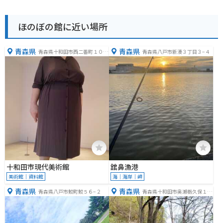
ほのぼの館に近い場所
青森県
青森県
青森県十和田市西二番町１０
青森県八戸市新湊３丁目３−４
−９
十和田市現代美術館
舘鼻漁港
美術館｜資料館
海｜海岸｜岬
青森県
青森県
青森県八戸市鮫町鮫５６−２
青森県十和田市奥瀬栃久保１８
３