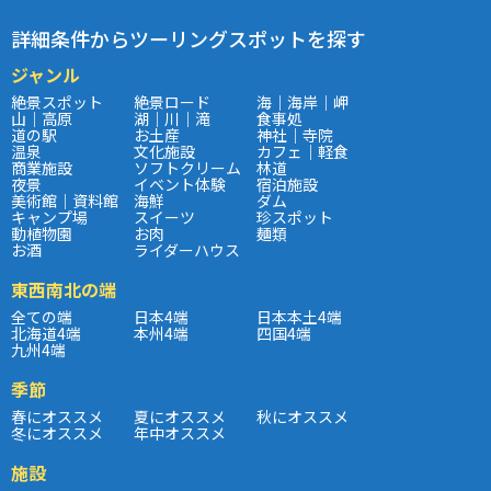
詳細条件からツーリングスポットを探す
ジャンル
絶景スポット
絶景ロード
海｜海岸｜岬
山｜高原
湖｜川｜滝
食事処
道の駅
お土産
神社｜寺院
温泉
文化施設
カフェ｜軽食
商業施設
ソフトクリーム
林道
夜景
イベント体験
宿泊施設
美術館｜資料館
海鮮
ダム
キャンプ場
スイーツ
珍スポット
動植物園
お肉
麺類
お酒
ライダーハウス
東西南北の端
全ての端
日本4端
日本本土4端
北海道4端
本州4端
四国4端
九州4端
季節
春にオススメ
夏にオススメ
秋にオススメ
冬にオススメ
年中オススメ
施設