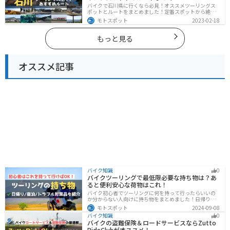
バイクで石川県に行くなら必見！オススメツーリングス
ポットとルートをまとめました！定番スポットから絶景
スポット、温泉、海、グルメなど様々なジャンルで楽し
モトスポット
2023-02-18
めます。バイクで石川ツーリングに行こうと思っている
人は、参考にしてください。
もっと見る
オススメ記事
バイク知識
0
バイクツーリングで最低限必要な持ち物は？あ
ると便利安心な荷物はこれ！
バイク初心者でツーリングに何を持って行ったらいいの
か分からない人向けに持ち物をまとめました！日帰りや1
泊以上の日数別、トラブル対策やメンテ用品、出先であ
モトスポット
2024-09-08
ると便利なアイテムまで全て解説しています。アレを忘
バイク知識
0
れた！持ってきたけど使わなかったなど出先で困らない
バイクの盗難保険＆ロードサービスならZutto
よう自分に必要な荷物を把握しておきましょう。
RideClubがオススメ！