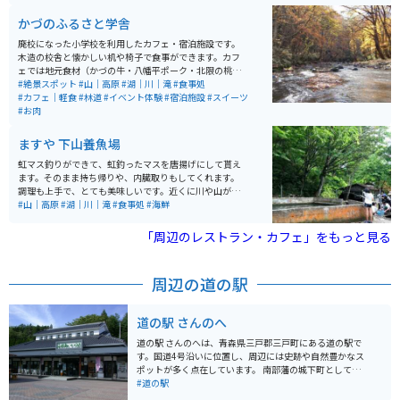
的でゆったりと過ごせる空間として、多くの人に親しま
れています。 周辺には飲食施設も点在しており、ミチル
かづのふるさと学舎
種差ではパスタなどの食事が楽しめます。また、近隣に
は海鮮料理を提供する飲食店やジェラートなどの軽食を
廃校になった小学校を利用したカフェ・宿泊施設です。
楽しめる場所もあり、観光の合間の休憩にも便利です。
木造の校舎と懐かしい机や椅子で食事ができます。カフ
宿泊施設もあるため、滞在型の観光にも対応していま
ェでは地元食材（かづの牛・八幡平ポーク・北限の桃）
す。
をメニューに取り入れています。施設は主だった道路沿
#絶景スポット
#山｜高原
#湖｜川｜滝
#食事処
いにあり、アクセスしやすいです。施設のすぐ外から散
#カフェ｜軽食
#林道
#イベント体験
#宿泊施設
#スイーツ
策道が整備されていて、林と滝を楽しめます。観光名所
#お肉
の奥入瀬渓流と近いエリアにあります。
ますや 下山養魚場
虹マス釣りができて、虹釣ったマスを唐揚げにして貰え
ます。そのまま持ち帰りや、内臓取りもしてくれます。
調理も上手で、とても美味しいです。近くに川や山が多
いのでマイナスイオンたっぷりで癒されます。
#山｜高原
#湖｜川｜滝
#食事処
#海鮮
「周辺のレストラン・カフェ」をもっと見る
周辺の道の駅
道の駅 さんのへ
道の駅 さんのへは、青森県三戸郡三戸町にある道の駅で
す。国道4号沿いに位置し、周辺には史跡や自然豊かなス
ポットが多く点在しています。 南部藩の城下町として栄
えた三戸町の歴史を感じられる「三戸城跡」や、国の名
#道の駅
勝に指定されている景勝地「奥入瀬渓流」へのアクセス