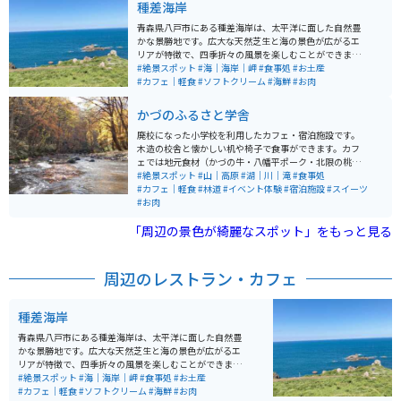
種差海岸
どの名所を含む多彩な景色を楽しむことができます。四
季それぞれの風情を持ち、散歩やドライブ、リラックス
青森県八戸市にある種差海岸は、太平洋に面した自然豊
する場としての楽しみ方ができるスポットです。
かな景勝地です。広大な天然芝生と海の景色が広がるエ
リアが特徴で、四季折々の風景を楽しむことができま
す。芝生エリアでは散策や休憩ができ、ペットと散歩を
#絶景スポット
#海｜海岸｜岬
#食事処
#お土産
楽しむ人やピクニックをする人の姿も見られます。開放
#カフェ｜軽食
#ソフトクリーム
#海鮮
#お肉
的でゆったりと過ごせる空間として、多くの人に親しま
れています。 周辺には飲食施設も点在しており、ミチル
かづのふるさと学舎
種差ではパスタなどの食事が楽しめます。また、近隣に
は海鮮料理を提供する飲食店やジェラートなどの軽食を
廃校になった小学校を利用したカフェ・宿泊施設です。
楽しめる場所もあり、観光の合間の休憩にも便利です。
木造の校舎と懐かしい机や椅子で食事ができます。カフ
宿泊施設もあるため、滞在型の観光にも対応していま
ェでは地元食材（かづの牛・八幡平ポーク・北限の桃）
す。
をメニューに取り入れています。施設は主だった道路沿
#絶景スポット
#山｜高原
#湖｜川｜滝
#食事処
いにあり、アクセスしやすいです。施設のすぐ外から散
#カフェ｜軽食
#林道
#イベント体験
#宿泊施設
#スイーツ
策道が整備されていて、林と滝を楽しめます。観光名所
#お肉
の奥入瀬渓流と近いエリアにあります。
「周辺の景色が綺麗なスポット」をもっと見る
周辺のレストラン・カフェ
種差海岸
青森県八戸市にある種差海岸は、太平洋に面した自然豊
かな景勝地です。広大な天然芝生と海の景色が広がるエ
リアが特徴で、四季折々の風景を楽しむことができま
す。芝生エリアでは散策や休憩ができ、ペットと散歩を
#絶景スポット
#海｜海岸｜岬
#食事処
#お土産
楽しむ人やピクニックをする人の姿も見られます。開放
#カフェ｜軽食
#ソフトクリーム
#海鮮
#お肉