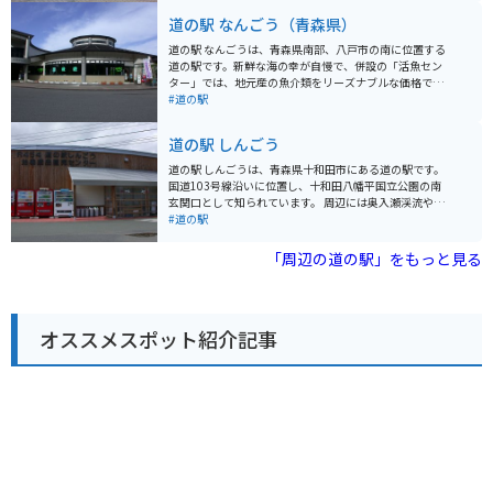
も良好です。道の駅には、地元の特産品を販売するショ
道の駅 なんごう（青森県）
ップやレストランがあり、新鮮な野菜や果物、加工品な
どを購入できます。特に、りんごやニンニクなど、青森
道の駅 なんごうは、青森県南部、八戸市の南に位置する
県産の食材を使った商品が人気です。 バイクで訪れる際
道の駅です。新鮮な海の幸が自慢で、併設の「活魚セン
は、道の駅の駐車場にバイク専用のスペースが用意され
ター」では、地元産の魚介類をリーズナブルな価格で購
ているので安心です。周辺の道路は、奥入瀬渓流など、
入できます。 レストランでは、採れたての魚介類を使っ
#道の駅
景色が良いワインディングロードが多いので、ツーリン
た丼ぶりや定食が人気です。特に、ウニ丼やイクラ丼は
グにも最適です。
絶品なので、ぜひ味わってみてください。また、軽食コ
道の駅 しんごう
ーナーでは、ホタテやイカなどの浜焼きも楽しめます。
バイクで訪れる際は、太平洋に面した海岸線を走る国道
道の駅 しんごうは、青森県十和田市にある道の駅です。
45号線からアクセスできます。道の駅には、広々とした
国道103号線沿いに位置し、十和田八幡平国立公園の南
駐車場が完備されているので安心です。周辺には、種差
玄関口として知られています。 周辺には奥入瀬渓流や十
海岸や蕪島など、風光明媚な観光スポットも点在してい
和田湖といった景勝地があり、観光の拠点として最適で
#道の駅
るので、ツーリングの拠点にも最適です。 【おすすめポ
す。また、温泉施設「奥入瀬ろまんパーク」も隣接して
イント】 - 新鮮な魚介類を堪能できる - 太平洋を望む絶景
おり、旅の疲れを癒やすことができます。 地元の特産品
「周辺の道の駅」をもっと見る
スポット - バイクツーリングの拠点に最適
を販売するショップでは、新鮮な野菜や果物、手作りの
加工品などが購入できます。レストランでは、地元の食
材を活かした料理を楽しむことができます。 バイクで訪
れる場合、駐車場も広く、休憩場所としても利用しやす
オススメスポット紹介記事
いです。奥入瀬渓流や十和田湖周辺のワインディングロ
ードは、ツーリングにもおすすめです。 道の駅 しんごう
は、自然豊かな環境の中で、地元の魅力を満喫できる場
所です。