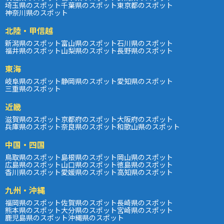
埼玉県のスポット
千葉県のスポット
東京都のスポット
神奈川県のスポット
北陸・甲信越
新潟県のスポット
富山県のスポット
石川県のスポット
福井県のスポット
山梨県のスポット
長野県のスポット
東海
岐阜県のスポット
静岡県のスポット
愛知県のスポット
三重県のスポット
近畿
滋賀県のスポット
京都府のスポット
大阪府のスポット
兵庫県のスポット
奈良県のスポット
和歌山県のスポット
中国・四国
鳥取県のスポット
島根県のスポット
岡山県のスポット
広島県のスポット
山口県のスポット
徳島県のスポット
香川県のスポット
愛媛県のスポット
高知県のスポット
九州・沖縄
福岡県のスポット
佐賀県のスポット
長崎県のスポット
熊本県のスポット
大分県のスポット
宮崎県のスポット
鹿児島県のスポット
沖縄県のスポット