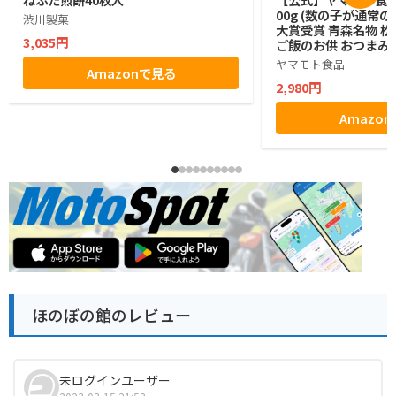
00g (数の子が通常の
渋川製菓
大賞受賞 青森名物 松
3,035円
ご飯のお供 おつまみ 
産 ギフト お中元 お
ヤマモト食品
Amazonで見る
2,980円
Amazo
ほのぼの館のレビュー
未ログインユーザー