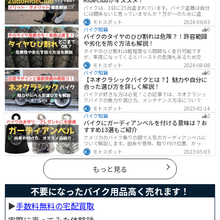
バイクは、1日に25台盗まれています。バイク盗難は自分
には関係ないと思っていませんか？万が一のために盗難
保険を検討しておきましょう。この記事ではオススメの
モトスポット
2024-06-03
バイク盗難保険「ZuttoRideClub」について解説します。
バイク知識
0
ロードサービスや会員限定特典などもあるので、お得な
バイクのタイヤのひび割れは危険？！許容範囲
バイク盗難保険を探している人に最適です。
や劣化を防ぐ方法も解説！
タイヤのひび割れは軽程度なら問題なく走行可能です
が、重度になってくるとバーストの危険もあるため交換
が必要です。どの程度なら大丈夫なのか、タイヤのひび
モトスポット
2024-08-08
割れを防ぐ方法などまとめました。快適安全にバイクに
バイク知識
0
乗るためにもしっかりとチェックしておきましょう。
【ネオクラシックバイクとは？】魅力や自分に
合った選び方を詳しく解説！
バイクが好きな方は必見！この記事では、ネオクラシッ
クバイクの魅力や選び方、メンテナンス方法について解
説しています。実はネオクラシックバイクは、見た目と
モトスポット
2025-01-14
機能性の両方を求める人に最適なです。この記事を読め
バイク知識
2
ば、ネオクラシックバイクの魅力が理解できます。
バイクにガーディアンベルを付ける意味は？お
すすめ13選もご紹介
アメリカのバイク乗りの間で人気のガーディアンベルに
ついて解説します。由来や意味、取り付け位置、かっこ
いいオススメのガーディアンベルも紹介します。自分用
モトスポット
2023-05-03
のお守りとしてだけでなく、プレゼントとしても最適な
ので、気になっている人は参考にしてみてください。
もっと見る
不要になったバイク用品高く売れます！
▶︎
手数料無料の宅配買取