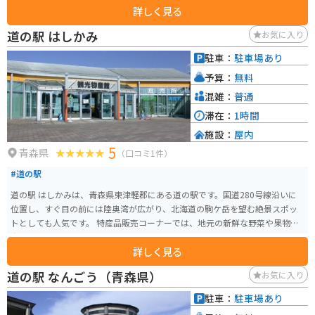
詳しく見る
平洋を一望できる展望台もあり、休憩スポットとしても最適です。 バイクで
訪れる際は、道の駅に併設された広い駐車場が利用できます。 周辺には、北
道の駅 はしかみ
お気に入り
山崎や浄土ヶ浜など、三陸海岸の絶景スポットが点在しており、ツーリング
の拠点としてもおすすめです。
駐車：
駐車場あり
予算：
無料
混雑：
普通
滞在：
1時間
施設：
屋内
5
青森県
（口コミ1件）
#道の駅
道の駅 はしかみは、青森県東津軽郡にある道の駅です。国道280号線沿いに
位置し、すぐ目の前には陸奥湾が広がり、北海道の駒ケ岳を望む絶景スポッ
トとしても人気です。 特産品販売コーナーでは、地元の新鮮な野菜や果物、
海産物の加工品などが販売されています。レストランでは、ホタテやウニな
詳しく見る
どの地元食材を使った海鮮丼やラーメンなどが楽しめます。 バイクで訪れる
場合、道の駅には広々とした駐車場が完備されているので安心です。周辺に
道の駅 なんごう（青森県）
お気に入り
は、美しい海岸線を走るシーサイドラインや、温泉施設などもあり、ツーリ
ングの拠点としても最適です。
駐車：
駐車場あり