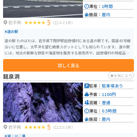
滞在：
1時間
施設：
屋内
5
岩手県
（口コミ1件）
#道の駅
道の駅 たのはたは、岩手県下閉伊郡田野畑村にある道の駅です。国道45号線
沿いに位置し、太平洋を望む絶景スポットとしても知られています。 道の駅
には、地元の新鮮な野菜や海産物を販売する直売所や、田野畑村の特産品で
ある「のだ塩」を使ったソフトクリームやジェラートが味わえる軽食コーナ
詳しく見る
ーがあります。また、レストランでは、地元産の食材をふんだんに使った料
理を楽しむことができます。 バイクで訪れる場合、道の駅には広い駐車場が
龍泉洞
お気に入り
完備されているので安心です。太平洋を眺めながらのツーリングの休憩地点
としても最適です。 田野畑村は、北山崎や鵜ノ巣断崖などの景勝地が多く点
駐車：
駐車場あり
在する自然豊かな村です。道の駅 たのはたを拠点に、周辺の観光スポットを
予算：
1100円
巡ってみるのもおすすめです。
混雑：
普通
滞在：
0.5時間
施設：
屋内
5
岩手県
（口コミ1件）
#湖｜川｜滝