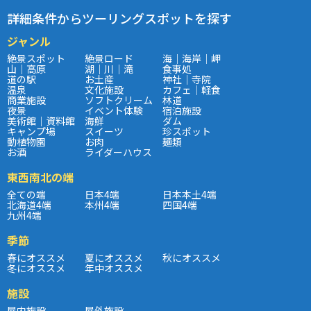
詳細条件からツーリングスポットを探す
ジャンル
絶景スポット
絶景ロード
海｜海岸｜岬
山｜高原
湖｜川｜滝
食事処
道の駅
お土産
神社｜寺院
温泉
文化施設
カフェ｜軽食
商業施設
ソフトクリーム
林道
夜景
イベント体験
宿泊施設
美術館｜資料館
海鮮
ダム
キャンプ場
スイーツ
珍スポット
動植物園
お肉
麺類
お酒
ライダーハウス
東西南北の端
全ての端
日本4端
日本本土4端
北海道4端
本州4端
四国4端
九州4端
季節
春にオススメ
夏にオススメ
秋にオススメ
冬にオススメ
年中オススメ
施設
屋内施設
屋外施設