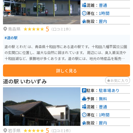
混雑：
普通
滞在：
1時間
施設：
屋内
5
青森県
（口コミ1件）
#道の駅
道の駅 とわだ は、青森県十和田市にある道の駅です。十和田八幡平国立公園
の玄関口に位置し、雄大な自然に囲まれています。 周辺には、奥入瀬渓流や
十和田湖など、景勝地が多くあります。道の駅には、地元の特産品を販売する
ショップやレストランがあり、休憩に最適です。特に、十和田バラ焼きやせ
詳しく見る
んべい汁などの郷土料理がおすすめです。 バイクで訪れる場合、道の駅から
奥入瀬渓流までの道のりは、ワインディングロードが続くので、ツーリング
道の駅 いわいずみ
お気に入り
にも最適です。ただし、野生動物との遭遇に注意が必要です。また、春には
桜、秋には紅葉と、四季折々の景色を楽しむことができます。道の駅には、
駐車：
駐車場あり
広々とした駐車場も完備されているので、安心してバイクを停めることがで
予算：
無料
きます。
混雑：
普通
滞在：
1時間
施設：
屋内
5
岩手県
（口コミ1件）