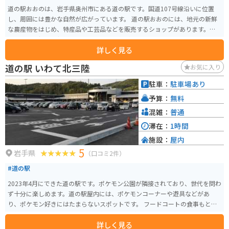
道の駅おおのは、岩手県奥州市にある道の駅です。国道107号線沿いに位置
し、周囲には豊かな自然が広がっています。 道の駅おおのには、地元の新鮮
な農産物をはじめ、特産品や工芸品などを販売するショップがあります。特
に、地元で採れた新鮮な野菜や果物は人気があります。また、レストランで
詳しく見る
は、地元の食材を使用した郷土料理や麺類などを味わうことができます。 バ
イクで訪れる場合、道の駅おおのは広い駐車場を備えているため、安心して
道の駅 いわて北三陸
お気に入り
駐車できます。周辺には、奥州藤原氏の歴史を感じられる史跡や、自然豊か
な公園など、ツーリングスポットも点在しています。 道の駅おおのは、地元
駐車：
駐車場あり
の人々との交流も楽しめる場所です。訪れた際には、ぜひ地元の人々に声を
予算：
無料
かけてみてください。地元の穴場情報などを教えてもらえるかもしれませ
ん。
混雑：
普通
滞在：
1時間
施設：
屋内
5
岩手県
（口コミ2件）
#道の駅
2023年4月にできた道の駅です。ポケモン公園が隣接されており、世代を問わ
ず十分に楽しめます。道の駅屋内には、ポケモンコーナーや遊具などがあ
り、ポケモン好きにはたまらないスポットです。 フードコートの食事もとて
も美味しく、週末はスイーツの店舗には行列ができるほと人気があります。
詳しく見る
ポケモンの公式グッズや、朝ドラ「あまちゃん」グッズなどもあり、もちろ