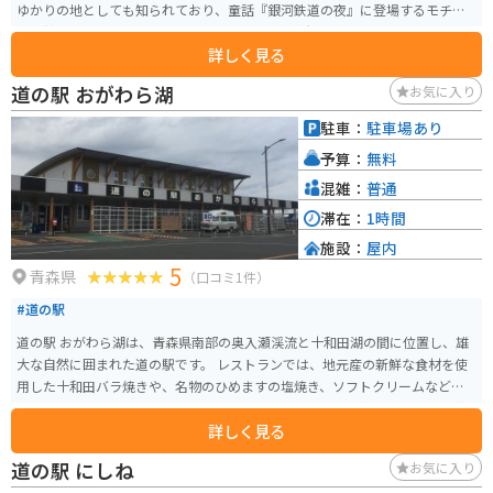
ゆかりの地としても知られており、童話『銀河鉄道の夜』に登場するモチー
フが館内外にちりばめられています。賢治の世界観に触れられるスポットと
詳しく見る
して、多くの観光客が訪れます。 道の駅には、地元の農産物や特産品を販売
する直売所があり、新鮮な野菜や果物、お土産などを購入することができま
道の駅 おがわら湖
お気に入り
す。レストランでは、地元産の食材を使った郷土料理や、ここでしか味わえ
ないオリジナルメニューも楽しめます。軽食コーナーには、ソフトクリーム
駐車：
駐車場あり
や地元産の牛乳を使ったスイーツもあり、休憩にも最適です。 バイクで訪れ
予算：
無料
る方は、道の駅には広い駐車場が完備されているので、安心して駐車できま
す。ツーリングの休憩地点として利用したり、周辺の観光スポットへの拠点
混雑：
普通
としても便利です。 周辺には、石川啄木記念館や、盛岡手づくり村など、観
滞在：
1時間
光スポットも点在しています。少し足を延ばせば、小岩井農場や、十和田八
施設：
屋内
幡平国立公園など、自然豊かな景勝地にもアクセスできます。 名産品として
5
は、盛岡冷麺やじゃじゃ麺、わんこそばといった麺類が有名です。また、南
青森県
（口コミ1件）
部せんべいや、ごま摺り団子といったお菓子も人気があります。道の駅の直
#道の駅
売所では、地元で採れた新鮮な野菜や果物も販売されているので、お土産に
もおすすめです。 見どころとしては、道の駅に併設されている「賢治の学
道の駅 おがわら湖は、青森県南部の奥入瀬渓流と十和田湖の間に位置し、雄
校」があります。ここは、宮沢賢治の生涯や作品について学ぶことができる
大な自然に囲まれた道の駅です。 レストランでは、地元産の新鮮な食材を使
施設です。また、道の駅の敷地内には、銀河鉄道の夜をモチーフにしたモニ
用した十和田バラ焼きや、名物のひめますの塩焼き、ソフトクリームなどが
ュメントやオブジェが設置されており、写真撮影スポットとしても人気で
楽しめます。 お土産コーナーには、りんごやにんにくなどの特産品や、工芸
す。 バイクでのツーリングで訪れる際は、周辺のワインディングロードも楽
詳しく見る
品など、旅の思い出になる品々が揃っています。 バイクで訪れる方は、駐車
しめます。特に、八幡平アスピーテラインは、絶景のワインディングロード
場も広く、休憩場所としても最適です。 春は新緑、秋は紅葉と、四季折々の
道の駅 にしね
お気に入り
として知られており、バイク乗りにはおすすめです。ただし、冬季は積雪の
景色が楽しめるのも魅力です。周辺には、奥入瀬渓流や十和田湖、八甲田山