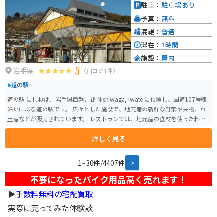
ため通行止めとなるので、注意が必要です。
など、自然豊かな観光スポットも点在しており、観光拠点としても最適な場
駐車：
駐車場あり
所です。
予算：
無料
混雑：
普通
滞在：
1時間
施設：
屋内
5
岩手県
（口コミ1件）
#道の駅
道の駅 にしねは、岩手県西磐井郡 Nishiwaga, Iwate に位置し、国道107号線
沿いにある道の駅です。 広々とした施設で、地元産の新鮮な野菜や果物、お
土産などが販売されています。 レストランでは、地元産の食材を使った料理
を楽しむことができます。 バイクで訪れる際は、駐車場も広く停めやすいの
詳しく見る
で安心です。 周辺には、温泉施設やキャンプ場などもあり、観光の拠点とし
ても便利です。 道の駅 にしねは、地元の特産品である南部鉄器の展示や販売
も行っています。 また、近隣には、歴史的な建造物や美しい自然など、見ど
1~30件/4407件
>
ころもたくさんあります。
不要になったバイク用品高く売れます！
▶︎
手数料無料の宅配買取
実際に売ってみた体験談