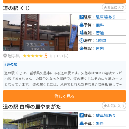
ん特産品もあるので、買い物も楽しめます。
道の駅 くじ
お気に入り
駐車：
駐車場あり
予算：
無料
混雑：
普通
滞在：
1時間
施設：
屋内
5
岩手県
（口コミ1件）
#道の駅
道の駅 くじは、岩手県久慈市にある道の駅です。久慈市はNHKの連続テレビ
小説「あまちゃん」の舞台となった場所で、道の駅くじはそのロケ地の一つ
となっています。 道の駅くじには、地元でとれた新鮮な魚介類を販売してい
るお店や、久慈市の特産品である南部鉄器を販売しているお店などがありま
詳しく見る
す。また、レストランもあり、久慈市の郷土料理を楽しむことができます。
バイクで訪れる際は、道の駅くじには広い駐車場が併設されているので安心
道の駅 白樺の里やまがた
お気に入り
です。周辺には、三陸海岸の美しい景色を楽しめるスポットがたくさんあり
ます。リアス式海岸特有の入り組んだ海岸線を走るのは、バイク好きにとっ
駐車：
駐車場あり
て最高の体験になるでしょう。 久慈市はウニの産地としても有名なので、ぜ
予算：
無料
ひ味わってみてください。