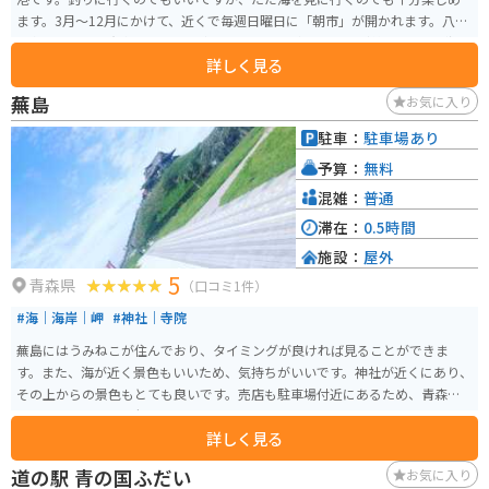
ます。3月～12月にかけて、近くで毎週日曜日に「朝市」が開かれます。八戸
の名物としても有名で、いちご煮・しおてば・焼きイカなど美味しい物が沢
詳しく見る
山あります。
蕪島
お気に入り
駐車：
駐車場あり
予算：
無料
混雑：
普通
滞在：
0.5時間
施設：
屋外
5
青森県
（口コミ1件）
#海｜海岸｜岬
#神社｜寺院
蕪島にはうみねこが住んでおり、タイミングが良ければ見ることができま
す。また、海が近く景色もいいため、気持ちがいいです。神社が近くにあり、
その上からの景色もとても良いです。売店も駐車場付近にあるため、青森の
お土産を買うのにも便利です。
詳しく見る
道の駅 青の国ふだい
お気に入り