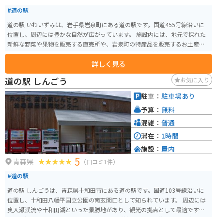
#道の駅
道の駅 いわいずみは、岩手県岩泉町にある道の駅です。国道455号線沿いに
位置し、周辺には豊かな自然が広がっています。 施設内には、地元で採れた
新鮮な野菜や果物を販売する直売所や、岩泉町の特産品を販売するお土産コ
ーナーがあります。また、レストランでは、地元産の食材を使った郷土料理
詳しく見る
や、岩泉短角牛を使った料理などを楽しむことができます。 バイクで訪れる
際は、道の駅 いわいずみを拠点に、周辺の観光スポットを巡ってみるのもお
道の駅 しんごう
お気に入り
すすめです。国道455号線は、三陸海岸沿いを走る風光明媚なルートとしても
知られており、ツーリングに最適です。道の駅には、バイクスタンドや休憩
駐車：
駐車場あり
スペースも用意されているので、安心して休憩することができます。 岩泉町
予算：
無料
は、北東北屈指の鍾乳洞「龍泉洞」や、国の天然記念物に指定されている
「宇霊羅山」など、見どころ満載です。また、岩泉ヨーグルトや岩泉短角牛な
混雑：
普通
ど、地元の特産品も豊富です。
滞在：
1時間
施設：
屋内
5
青森県
（口コミ1件）
#道の駅
道の駅 しんごうは、青森県十和田市にある道の駅です。国道103号線沿いに
位置し、十和田八幡平国立公園の南玄関口として知られています。 周辺には
奥入瀬渓流や十和田湖といった景勝地があり、観光の拠点として最適です。