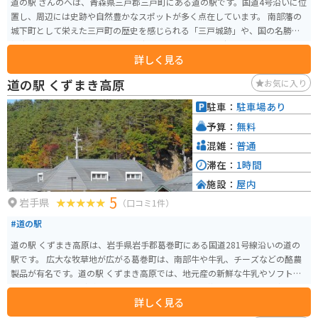
道の駅 さんのへは、青森県三戸郡三戸町にある道の駅です。国道4号沿いに位
置し、周辺には史跡や自然豊かなスポットが多く点在しています。 南部藩の
城下町として栄えた三戸町の歴史を感じられる「三戸城跡」や、国の名勝に
指定されている景勝地「奥入瀬渓流」へのアクセスも良好です。道の駅に
詳しく見る
は、地元の特産品を販売するショップやレストランがあり、新鮮な野菜や果
物、加工品などを購入できます。特に、りんごやニンニクなど、青森県産の食
道の駅 くずまき高原
お気に入り
材を使った商品が人気です。 バイクで訪れる際は、道の駅の駐車場にバイク
専用のスペースが用意されているので安心です。周辺の道路は、奥入瀬渓流
駐車：
駐車場あり
など、景色が良いワインディングロードが多いので、ツーリングにも最適で
予算：
無料
す。
混雑：
普通
滞在：
1時間
施設：
屋内
5
岩手県
（口コミ1件）
#道の駅
道の駅 くずまき高原は、岩手県岩手郡葛巻町にある国道281号線沿いの道の
駅です。 広大な牧草地が広がる葛巻町は、南部牛や牛乳、チーズなどの酪農
製品が有名です。道の駅 くずまき高原では、地元産の新鮮な牛乳やソフトク
リーム、チーズなどが味わえる他、レストランでは葛巻町のブランド牛「く
詳しく見る
ずまきワイン牛」を使った料理も楽しめます。 また、隣接する「くずまき交
流館プラトー」には、温泉施設や宿泊施設、プラネタリウムなどがあり、ド