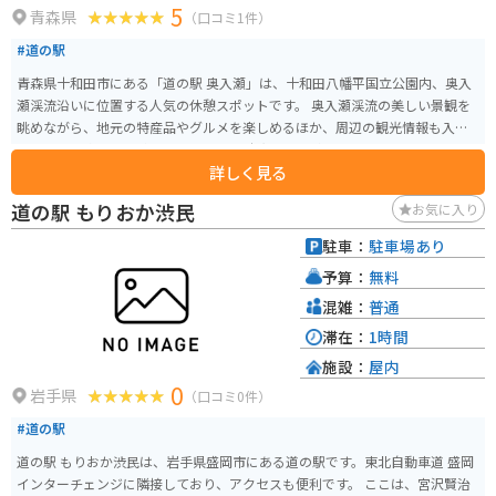
5
青森県
（口コミ1件）
#道の駅
青森県十和田市にある「道の駅 奥入瀬」は、十和田八幡平国立公園内、奥入
瀬渓流沿いに位置する人気の休憩スポットです。 奥入瀬渓流の美しい景観を
眺めながら、地元の特産品やグルメを楽しめるほか、周辺の観光情報も入手
できます。 名物の「奥入瀬そば」や「十和田バラ焼き」はぜひ味わいたい一
詳しく見る
品。 お土産には、青森県産のりんごを使ったジュースやお菓子、地元で作ら
れた工芸品などが人気です。 バイクで訪れる際は、駐車場も広々としている
道の駅 もりおか渋民
お気に入り
ので安心です。 奥入瀬渓流沿いのワインディングロードは、景色も良く、ツ
ーリングにも最適です。 ただし、紅葉シーズンなどは大変混雑するので、時
駐車：
駐車場あり
間に余裕を持って訪れることをおすすめします。
予算：
無料
混雑：
普通
滞在：
1時間
施設：
屋内
0
岩手県
（口コミ0件）
#道の駅
道の駅 もりおか渋民は、岩手県盛岡市にある道の駅です。東北自動車道 盛岡
インターチェンジに隣接しており、アクセスも便利です。 ここは、宮沢賢治