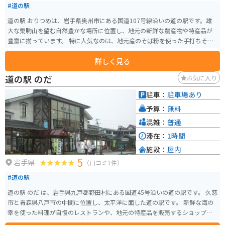
#道の駅
道の駅 おりつめは、岩手県奥州市にある国道107号線沿いの道の駅です。雄
大な栗駒山を望む自然豊かな場所に位置し、地元の新鮮な農産物や特産品が
豊富に揃っています。 特に人気なのは、地元産のそば粉を使った手打ちそば
や、旬の山菜を使った料理です。また、栗駒山の伏流水を使用した豆腐や、
詳しく見る
地元産の牛乳を使ったソフトクリームもおすすめです。バイクで訪れた際に
は、広々とした駐車場があるので安心です。栗駒山へのツーリングの拠点と
道の駅 のだ
お気に入り
しても最適です。 周辺には、世界遺産「平泉」や、温泉地として知られる
「須川高原温泉」など、観光スポットも充実しています。自然と歴史、そして
駐車：
駐車場あり
グルメを満喫できる道の駅 おりつめは、岩手観光にぜひ立ち寄りたいスポッ
予算：
無料
トです。
混雑：
普通
滞在：
1時間
施設：
屋内
5
岩手県
（口コミ1件）
#道の駅
道の駅 のだ は、岩手県九戸郡野田村にある国道45号沿いの道の駅です。 久慈
市と青森県八戸市の中間に位置し、太平洋に面した道の駅です。 新鮮な海の
幸を使った料理が自慢のレストランや、地元の特産品を販売するショップな
どがあります。 特に、野田村産の「のだ塩」はミネラル豊富で人気です。 太