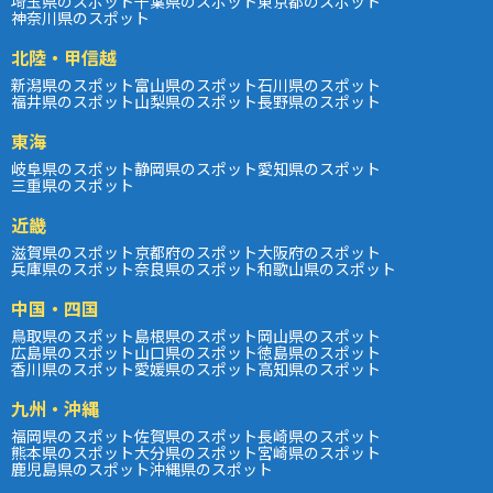
埼玉県のスポット
千葉県のスポット
東京都のスポット
神奈川県のスポット
北陸・甲信越
新潟県のスポット
富山県のスポット
石川県のスポット
福井県のスポット
山梨県のスポット
長野県のスポット
東海
岐阜県のスポット
静岡県のスポット
愛知県のスポット
三重県のスポット
近畿
滋賀県のスポット
京都府のスポット
大阪府のスポット
兵庫県のスポット
奈良県のスポット
和歌山県のスポット
中国・四国
鳥取県のスポット
島根県のスポット
岡山県のスポット
広島県のスポット
山口県のスポット
徳島県のスポット
香川県のスポット
愛媛県のスポット
高知県のスポット
九州・沖縄
福岡県のスポット
佐賀県のスポット
長崎県のスポット
熊本県のスポット
大分県のスポット
宮崎県のスポット
鹿児島県のスポット
沖縄県のスポット