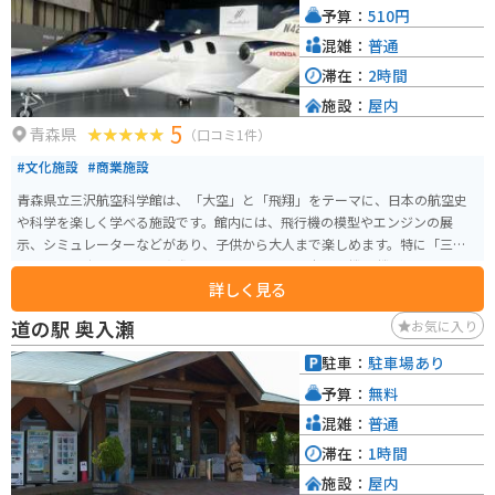
予算：
510円
彌生やロン・ミュエクなどのアーティストの作品を鑑賞でき、撮影が許可さ
れている作品も多いため、写真を通じての鑑賞も楽しめます。
混雑：
普通
滞在：
2時間
施設：
屋内
5
青森県
（口コミ1件）
#文化施設
#商業施設
青森県立三沢航空科学館は、「大空」と「飛翔」をテーマに、日本の航空史
や科学を楽しく学べる施設です。館内には、飛行機の模型やエンジンの展
示、シミュレーターなどがあり、子供から大人まで楽しめます。特に「三沢
市おおぞら広場」には、実際に使用されていた日米軍用機11機が展示されて
詳しく見る
おり、ジェット機、プロペラ機、戦闘機、輸送機などを間近で見ることがで
きます。中でもYS-11やホンダジェットなどの展示が人気です。 また、館内に
道の駅 奥入瀬
お気に入り
は航空機の歴史や科学原理を学べる展示が充実しており、体験型の展示物も
多いため、科学に対する興味を深めることができます。シミュレーターを使
駐車：
駐車場あり
ってパイロット気分を味わうこともでき、子供たちに大変人気です。三沢空港
予算：
無料
に隣接しており、アクセスも良好です。青森の観光を楽しむ中で、ぜひ立ち
寄ってみたいスポットです。
混雑：
普通
滞在：
1時間
施設：
屋内