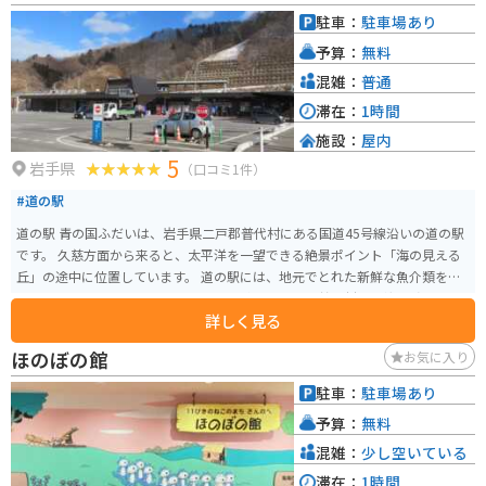
駐車：
駐車場あり
予算：
無料
混雑：
普通
滞在：
1時間
施設：
屋内
5
岩手県
（口コミ1件）
#道の駅
道の駅 青の国ふだいは、岩手県二戸郡普代村にある国道45号線沿いの道の駅
です。 久慈方面から来ると、太平洋を一望できる絶景ポイント「海の見える
丘」の途中に位置しています。 道の駅には、地元でとれた新鮮な魚介類を味
わえるレストランや、お土産コーナーがあります。 普代村は北緯40度ライン
詳しく見る
上に位置し、ウニとアワビの養殖が盛んな地域です。 特におすすめは、6月か
ら8月にかけて旬を迎える生ウニ丼です。 濃厚なウニの甘みと磯の香りを存分
ほのぼの館
お気に入り
に楽しむことができます。 バイクで訪れる際は、道の駅から海岸線沿いを走
るのがおすすめです。 太平洋を眺めながら、爽快なツーリングを楽しむこと
駐車：
駐車場あり
ができます。 また、道の駅には、バイク専用の駐車スペースも用意されてい
予算：
無料
ます。 周辺には、宿泊施設やキャンプ場もあるので、ツーリングの拠点とし
ても最適です。
混雑：
少し空いている
滞在：
1時間