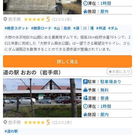
滞在：
1時間
施設：
屋外
5
岩手県
（口コミ1件）
#絶景スポット
#絶景ロード
#山｜高原
#湖｜川｜滝
#林道
#ダム
大野の水沢地区の山間にある農業用ダムです。堤高26ｍ総貯水量70トンで、2
021年夏に完成した「大野ダム親水公園」は一望できる展望台やトイレ、さら
にダム湖周辺を散策することのできる遊歩道が整備されています。
詳しく見る
道の駅 おおの（岩手県）
お気に入り
駐車：
駐車場あり
予算：
無料
混雑：
普通
滞在：
1時間
施設：
屋内
5
岩手県
（口コミ1件）
#道の駅