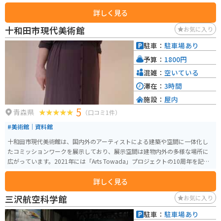
また、温泉施設「奥入瀬ろまんパーク」も隣接しており、旅の疲れを癒やす
詳しく見る
ことができます。 地元の特産品を販売するショップでは、新鮮な野菜や果
物、手作りの加工品などが購入できます。レストランでは、地元の食材を活
十和田市現代美術館
お気に入り
かした料理を楽しむことができます。 バイクで訪れる場合、駐車場も広く、
休憩場所としても利用しやすいです。奥入瀬渓流や十和田湖周辺のワインデ
駐車：
駐車場あり
ィングロードは、ツーリングにもおすすめです。 道の駅 しんごうは、自然豊
予算：
1800円
かな環境の中で、地元の魅力を満喫できる場所です。
混雑：
空いている
滞在：
3時間
施設：
屋内
5
青森県
（口コミ1件）
#美術館｜資料館
十和田市現代美術館は、国内外のアーティストによる建築や空間に一体化し
たコミッションワークを展示しており、展示空間は建物内外の多様な場所に
広がっています。2021年には「Arts Towada」プロジェクトの10周年を記念
して、常設作品の入れ替えや展示室の増築が行われました。 美術館の建築
詳しく見る
は、各展示室を独立させて分散配置し、ガラスの廊下で結んでいる特徴があ
ります。この設計は、都市の景観との連続性や屋内外の体験を重視していま
三沢航空科学館
お気に入り
す。 「Arts Towada」プロジェクトは十和田市の「官庁街通り」を一つの美
術館として、様々なアート作品を展開するコンセプトであり、パブリックア
駐車：
駐車場あり
ートやストリートファニチャーが通りに点在しています。美術館内外で草間