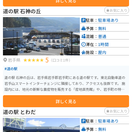
詳しく見る
辺には、国宝に指定されている「是川遺跡」など、歴史的な観光スポットも
点在しています。 六戸町は、長芋の他にも、りんごやにんにくなどの特産品
道の駅 石神の丘
お気に入り
も有名です。 お土産にいかがでしょうか。
駐車：
駐車場あり
予算：
無料
混雑：
普通
滞在：
1時間
施設：
屋内
5
岩手県
（口コミ1件）
#道の駅
道の駅 石神の丘は、岩手県岩手郡岩手町にある道の駅です。東北自動車道の
岩手山スマートインターチェンジに隣接しており、アクセスも抜群です。 施
設内には、地元の新鮮な農産物を販売する「産地直売館」や、岩手町の特産
品である「南部鉄器」を扱うお店などがあります。 また、レストランでは、
詳しく見る
地元産の食材を使った郷土料理や、岩手県産のブランド豚「岩中豚」を使っ
た料理などが楽しめます。 バイクで訪れる場合、道の駅には広々とした駐車
道の駅 とわだ
お気に入り
場が完備されているので安心です。ツーリングの休憩場所としても最適です。
道の駅 石神の丘は、岩手町の魅力を満喫できるスポットです。ぜひ訪れてみ
駐車：
駐車場あり
てください。
予算：
無料