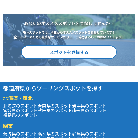
あなたのオススメスポットを登録しませんか？
モトスポットでは、皆様からオススメスポットを募集しています！
全ライダーのための最高なサービス作りに、ご協力よろしくお願いいたします。
スポットを登録する
都道府県からツーリングスポットを探す
北海道・東北
北海道のスポット
青森県のスポット
岩手県のスポット
宮城県のスポット
秋田県のスポット
山形県のスポット
福島県のスポット
関東
茨城県のスポット
栃木県のスポット
群馬県のスポット