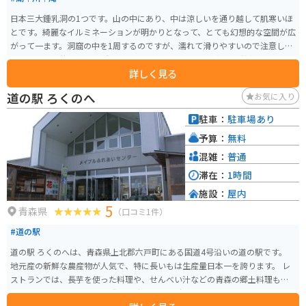
日本三大鍾乳洞の1つです。山の中にあり、中は涼しいを通り越して肌寒いほ
とです。綺麗なイルミネーションが明かりとなって、とても幻想的な空間が広
がって一ます。洞窟の中を1周するのですが、濡れて滑りやすいので注意して
ください。天井が低い箇所もあり頭もぶつかります。途中急な階段があり、
詳しく見る
そこそこ歩きます。
道の駅 ろくのへ
お気に入り
駐車：
駐車場あり
予算：
無料
混雑：
普通
滞在：
1時間
施設：
屋内
5
青森県
（口コミ1件）
#道の駅
道の駅 ろくのへは、青森県上北郡六戸町にある国道4号沿いの道の駅です。
地元産の新鮮な農産物が人気で、特に長いもは生産量日本一を誇ります。 レ
ストランでは、長芋を使った料理や、せんべい汁などの青森の郷土料理も楽
しめます。 バイクで訪れる際は、広々とした駐車場があるので安心です。 周