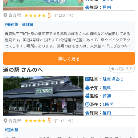
施設：
屋内
5
青森県
（口コミ1件）
#美術館｜資料館
青森県三戸町出身の漫画家である馬場のぼるさんの資料などが展示してある
施設です。国道4号線から降りて1分程度の位置にあって、車やバイクでアク
セスしやすい場所にあります。 馬場のぼるさんは、人気絵本「11ぴきのね
こ」の作者で、三戸町では、それを活用したまちづくりを行っています。 ほ
詳しく見る
のぼの館は、3つのコンセプトで構成されています。 ・馬場のぼるさんについ
て学ぶ：馬場さんの幼少期からの資料が展示してあり、その人となりを知る
道の駅 さんのへ
お気に入り
ことができます。 ・馬場のぼるそんの作品に触れる：馬場さんの代表作「11
ぴきのねこ」シリーズはもちろん、その他の絵本を読んだり、拡大された作
駐車：
駐車場あり
品のレプリカなどを楽しむことができます。 ・作品の世界に入り込む：館内
予算：
無料
の至る所に、作品から飛び出したキャラクターたちがいたり、フォトフレー
ムや壁一面に作品のワンシーンが描かれたウォールアートなど、フォトスポ
混雑：
普通
ットがたくさんあります。 子供だけではなく、大人も楽しめるスポットで
滞在：
1時間
す。
施設：
屋内
5
青森県
（口コミ1件）
#道の駅