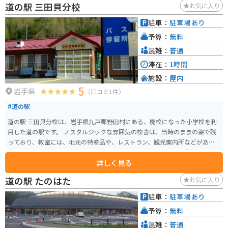
道の駅 三田貝分校
お気に入り
ライブの休憩だけでなく、ゆったりと過ごすこともできます。 バイクで訪れ
る際は、道の駅に隣接する広い駐車場があるので安心です。周辺には、岩手
駐車：
駐車場あり
山や八幡平など、絶景を眺められるスポットも多いので、ツーリングの拠点
予算：
無料
としてもおすすめです。 【おすすめポイント】 * 地元産の新鮮な牛乳を使っ
たソフトクリーム * 葛巻ブランド牛「くずまきワイン牛」を使った料理 * 温
混雑：
普通
泉施設やプラネタリウム併設 周辺の観光スポットと合わせて訪れてみてくだ
滞在：
1時間
さい。
施設：
屋内
5
岩手県
（口コミ1件）
#道の駅
道の駅 三田貝分校は、岩手県九戸郡野田村にある、廃校になった小学校を利
用した道の駅です。 ノスタルジックな雰囲気の校舎は、当時のままの姿で残
っており、教室には、地元の特産品や、レストラン、観光案内所などがあり
ます。 おすすめは、地元産の新鮮な魚介類を使った料理や、野田村特産の
詳しく見る
「のだ塩」を使ったソフトクリームです。 バイクで訪れる際は、広々とした
駐車場があるので安心です。 周辺には、太平洋を一望できる「北緯40度線展
道の駅 たのはた
お気に入り
望台」や、「十府ヶ浦公園」など、風光明媚な観光スポットが点在している
ので、ツーリングの休憩場所としても最適です。
駐車：
駐車場あり
予算：
無料
混雑：
普通