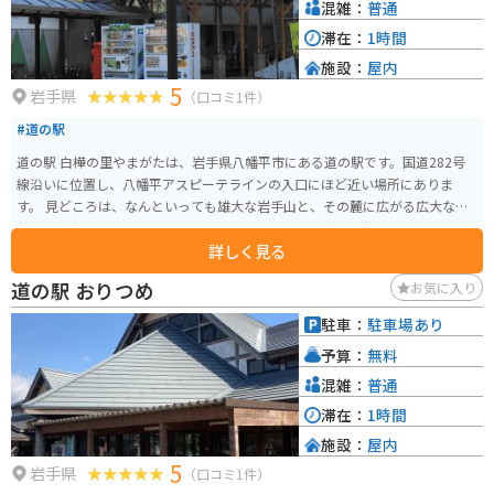
混雑：
普通
滞在：
1時間
施設：
屋内
5
岩手県
（口コミ1件）
#道の駅
道の駅 白樺の里やまがたは、岩手県八幡平市にある道の駅です。国道282号
線沿いに位置し、八幡平アスピーテラインの入口にほど近い場所にありま
す。 見どころは、なんといっても雄大な岩手山と、その麓に広がる広大な自
然です。春には可憐な花々、夏には緑豊かな景色、秋には燃えるような紅
詳しく見る
葉、冬には真っ白な雪景色と、四季折々の絶景を楽しむことができます。 特
産品としては、地元産の新鮮な野菜や山菜、きのこなどが人気です。また、
道の駅 おりつめ
お気に入り
八幡平ポークや八幡平マッシュルームなど、地元の食材を使った料理も楽し
むことができます。バイクで訪れる方は、駐車場も広く、休憩に最適な場所
駐車：
駐車場あり
です。周辺には、八幡平アスピーテラインや、松川温泉、藤七温泉など、観光
予算：
無料
スポットも充実しています。 道の駅 白樺の里やまがたは、雄大な自然と触れ
合い、地元の美味しいものを楽しめる、魅力的なスポットです。
混雑：
普通
滞在：
1時間
施設：
屋内
5
岩手県
（口コミ1件）