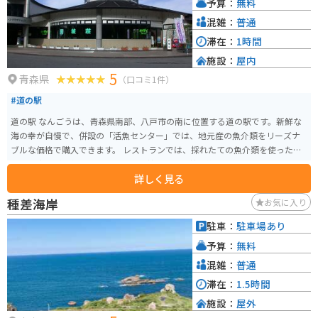
予算：
無料
混雑：
普通
滞在：
1時間
施設：
屋内
5
青森県
（口コミ1件）
#道の駅
道の駅 なんごうは、青森県南部、八戸市の南に位置する道の駅です。新鮮な
海の幸が自慢で、併設の「活魚センター」では、地元産の魚介類をリーズナ
ブルな価格で購入できます。 レストランでは、採れたての魚介類を使った丼
ぶりや定食が人気です。特に、ウニ丼やイクラ丼は絶品なので、ぜひ味わっ
詳しく見る
てみてください。また、軽食コーナーでは、ホタテやイカなどの浜焼きも楽
しめます。 バイクで訪れる際は、太平洋に面した海岸線を走る国道45号線か
種差海岸
お気に入り
らアクセスできます。道の駅には、広々とした駐車場が完備されているので
安心です。周辺には、種差海岸や蕪島など、風光明媚な観光スポットも点在し
駐車：
駐車場あり
ているので、ツーリングの拠点にも最適です。 【おすすめポイント】 - 新鮮
予算：
無料
な魚介類を堪能できる - 太平洋を望む絶景スポット - バイクツーリングの拠点
に最適
混雑：
普通
滞在：
1.5時間
施設：
屋外