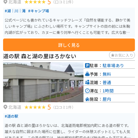
5
北海道
（口コミ1件）
#湖｜川｜滝
#キャンプ場
公式ページにも書かれているキャッチフレーズ『自然を堪能する、静かで美
しいキャンプ場』にふさわしい場所です。キャンプサイトの目の前には朱鞠
内湖が広がっており、カヌーに乗り対岸へ行くことも可能です。広大な敷地
でありながら、野外灯が少ないため天気の良い日には星空を堪能できます。
詳しく見る
連休にはソロキャンプを楽しむライダんから、カップルや家族連れのキャン
ピングカーや四輪駆動車がづらりとテントのそばに駐車しています。
道の駅 森と湖の里ほろかない
お気に入り
駐車：
駐車場あり
予算：
無料
混雑：
普通
滞在：
1時間
施設：
屋内
5
北海道
（口コミ1件）
#道の駅
道の駅 森と湖の里ほろかないは、北海道雨竜郡幌加内町にある道の駅です。
雄大な自然に囲まれた場所に位置し、ライダーの休憩スポットとしても人気
があります。 この道の駅では、地元幌加内町産のそば粉を使った手打ちそば