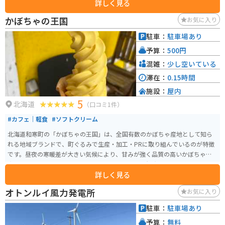
詳しく見る
工芸品、木のおもちゃなどを販売しており、旅の思い出にぴったりです。ま
た、音威子府そばの専門店もあり、地元産のそば粉を使った風味豊かなそば
かぼちゃの王国
お気に入り
を楽しむことができます。 バイクで訪れる場合、道の駅の広い駐車場を利用
できるので安心です。特に、ツーリングシーズンには多くのライダーが集ま
駐車：
駐車場あり
り、情報交換の場としても賑わいます。周辺には、雄大な自然が広がってお
予算：
500円
り、景観を楽しみながらのツーリングもおすすめです。
混雑：
少し空いている
滞在：
0.15時間
施設：
屋内
5
北海道
（口コミ1件）
#カフェ｜軽食
#ソフトクリーム
北海道和寒町の「かぼちゃの王国」は、全国有数のかぼちゃ産地として知ら
れる地域ブランドで、町ぐるみで生産・加工・PRに取り組んでいるのが特徴
です。昼夜の寒暖差が大きい気候により、甘みが強く品質の高いかぼちゃが
育ち、収穫期にはイベントや特産品販売も行われ、観光としても楽しめま
詳しく見る
す。 かぼちゃを使ったスイーツや加工品も豊富で、食べ歩きやお土産選びも
魅力のひとつです。のどかな田園風景が広がるエリアで、自然を感じながら
オトンルイ風力発電所
お気に入り
ゆったり過ごせます。バイクで訪れる場合は、北海道らしい開放的な直線道
路や景色を楽しめるルートが多く、ツーリングの立ち寄り先としてもおすす
駐車：
駐車場あり
めのスポットです。
予算：
無料