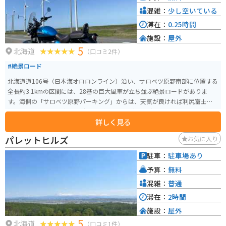
混雑：
少し空いている
滞在：
0.25時間
施設：
屋外
5
北海道
（口コミ2件）
#絶景ロード
北海道道106号（日本海オロロンライン）沿い、サロベツ原野南部に位置する
全長約3.1kmの区間には、28基の巨大風車が立ち並ぶ絶景ロードがありま
す。海側の「サロベツ原野パーキング」からは、天気が良ければ利尻富士を
望むことも可能。 交通量が少なく、間近で風車の迫力や風を切る音を感じら
詳しく見る
れるスポットで、バイクと風車を一緒に撮れば最高の1枚に。北海道ツーリン
グの定番ルートとして、多くのライダーが訪れる人気の場所です。
パレットヒルズ
お気に入り
駐車：
駐車場あり
予算：
無料
混雑：
普通
滞在：
2時間
施設：
屋外
5
北海道
（口コミ1件）