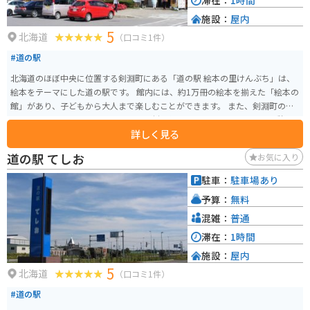
滞在：
1時間
施設：
屋内
5
北海道
（口コミ1件）
#道の駅
北海道のほぼ中央に位置する剣淵町にある「道の駅 絵本の里けんぶち」は、
絵本をテーマにした道の駅です。 館内には、約1万冊の絵本を揃えた「絵本の
館」があり、子どもから大人まで楽しむことができます。 また、剣淵町の特
産品を販売するコーナーや、地元の食材を使ったレストランもあり、休憩に
詳しく見る
も最適です。 バイクで訪れる場合、道の駅には広い駐車場が完備されている
ので安心です。 周辺には、美しい田園風景が広がっており、ツーリングにも
道の駅 てしお
お気に入り
おすすめのエリアです。 剣淵町の特産品としては、絵本の里というだけあっ
て絵本に関連するグッズや、地元産の農産物を使った加工品などが人気で
駐車：
駐車場あり
す。 特に、剣淵町産の大豆を使用した豆腐や豆乳は、濃厚な味わいでおすす
予算：
無料
めです。 道の駅 絵本の里けんぶちは、絵本の世界に浸りながら、地元の美味
しいものを楽しめる場所です。 北海道旅行の際は、ぜひ立ち寄ってみてくだ
混雑：
普通
さい。
滞在：
1時間
施設：
屋内
5
北海道
（口コミ1件）
#道の駅