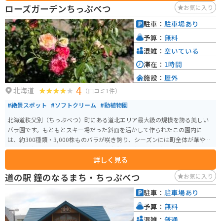
りソフトクリームも人気です。また、ひまわりの種や苗なども販売してお
ローズガーデンちっぷべつ
お気に入り
り、お土産に最適です。 バイクで訪れる場合、駐車場も広々としているので
安心です。周辺には、ひまわり畑を眺めながら走れる道もあり、ツーリング
駐車：
駐車場あり
にも最適な場所と言えるでしょう。
予算：
無料
混雑：
空いている
滞在：
1時間
施設：
屋外
4
北海道
（口コミ1件）
#絶景スポット
#ソフトクリーム
#動植物園
北海道秩父別（ちっぷべつ）町にある道北エリア最大級の規模を誇る美しい
バラ園です。もともとスキー場だった斜面を活かして作られたこの園内に
は、約300種類・3,000株ものバラが咲き誇り、シーズンには町全体が華やか
な香りに包まれます。 斜面を利用した広大な園内には、ギリシャ語で「美し
詳しく見る
い」を意味する「カロスの丘展望台」があります。そこから見下ろすバラの
花々と、のどかな秩父別の田園風景が織りなす景色は、まさに北海道らしい
道の駅 鐘のなるまち・ちっぷべつ
お気に入り
開放感に溢れています。 散策のお供に欠かせないのが、売店「バラの城ふろ
ーら」で販売されているピンク色のローズソフトクリームです。一口食べる
駐車：
駐車場あり
とバラの優雅な香りがふわっと広がる、この場所ならではのスイーツとして
予算：
無料
人気を集めています。 見頃: 最も華やかなのは7月上旬から中旬です。 入園料:
嬉しいことに入園は無料（協力金受付あり）で、誰でも気軽に訪れることが
混雑：
普通