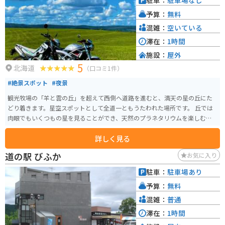
駐車：
駐車場なし
岳温泉や吹上温泉など温泉地も点在しており、ツーリングで疲れた体を癒す
予算：
無料
こともできます。道の駅 富士見は、雄大な自然と地元の温かさに触れられる
場所です。
混雑：
空いている
滞在：
1時間
施設：
屋外
5
北海道
（口コミ1件）
#絶景スポット
#夜景
観光牧場の「羊と雲の丘」を超えて西側へ道路を進むと、満天の星の丘にた
どり着きます。星空スポットとして全道一ともうたわれた場所です。 丘では
肉眼でもいくつもの星を見ることができ、天然のプラネタリウムを楽しむこ
とができます。
詳しく見る
道の駅 びふか
お気に入り
駐車：
駐車場あり
予算：
無料
混雑：
普通
滞在：
1時間