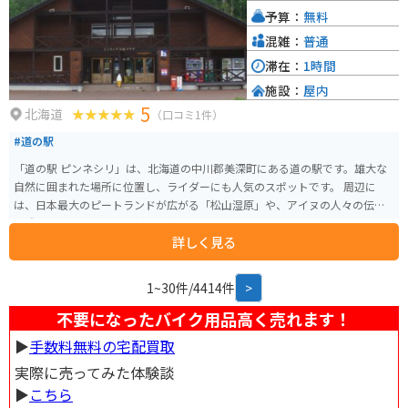
周辺には、深川市の歴史や文化に触れることができる施設も点在していま
予算：
無料
す。例えば、「戸外炉峠駐車公園」は、パークゴルフ場や遊歩道が整備され
ており、自然を楽しむことができます。道の駅 ライスランドふかがわを拠点
混雑：
普通
に、深川市の魅力を満喫してみてください。
滞在：
1時間
施設：
屋内
5
北海道
（口コミ1件）
#道の駅
「道の駅 ピンネシリ」は、北海道の中川郡美深町にある道の駅です。雄大な
自然に囲まれた場所に位置し、ライダーにも人気のスポットです。 周辺に
は、日本最大のピートランドが広がる「松山湿原」や、アイヌの人々の伝説
が残る「ピヤシリ山」など、見どころがたくさんあります。道の駅では、地元
詳しく見る
産の新鮮な野菜や、美深町の特産品である「仁宇布羊羹」などが販売されて
います。 また、レストランでは、地元の食材をふんだんに使った料理を楽し
むことができます。バイクで訪れる際は、広々とした駐車場があるので安心
1~30件/4414件
>
です。周辺の観光情報も入手できるので、ツーリングの拠点としても最適で
す。
不要になったバイク用品高く売れます！
▶︎
手数料無料の宅配買取
実際に売ってみた体験談
▶︎
こちら