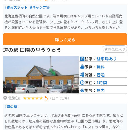
#絶景スポット
#キャンプ場
北海道鷹栖町の自然公園です。駐車場横にはキャンプ場とトイレや自動販売
機が設置されている管理棟、少し上に登るとパークゴルフ場、さらに上に登
ると鷹栖町から大雪山を一望できる展望台があり、いろいろな楽しみ方がで
きる公園です。週末はキャンプ場には、かなりの数のテントが張られており
詳しく見る
賑わっています。
道の駅 田園の里うりゅう
お気に入り
駐車：
駐車場あり
予算：
無料
混雑：
普通
滞在：
1時間
施設：
屋内
5
北海道
（口コミ1件）
#道の駅
道の駅 田園の里うりゅうは、北海道雨竜郡雨竜町にある道の駅です。広々と
した敷地には、地元産の新鮮な農産物が並ぶ「田園の里市場」や、雨竜町の
特産品であるそばや米粉を使ったパンが味わえる「レストラン風車」などが