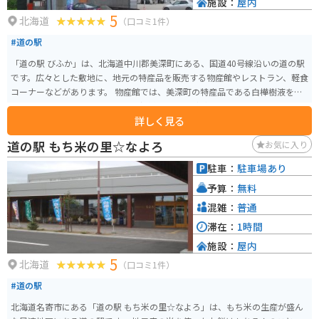
施設：
屋内
5
北海道
（口コミ1件）
#道の駅
「道の駅 びふか」は、北海道中川郡美深町にある、国道40号線沿いの道の駅
です。広々とした敷地に、地元の特産品を販売する物産館やレストラン、軽食
コーナーなどがあります。 物産館では、美深町の特産品である白樺樹液を使
ったジュースやお菓子、地元産の新鮮な野菜などが販売されています。レス
詳しく見る
トランでは、美深産の食材を使った料理を楽しむことができます。 また、道
の駅 びふかには、オートキャンプ場も併設されています。 バイクで訪れる場
道の駅 もち米の里☆なよろ
お気に入り
合、国道40号線を走行すると、道の駅 びふかに到着します。駐車場も広々と
しているので、バイクを停める場所にも困りません。 美深町は、北海道の中
駐車：
駐車場あり
でも特に自然豊かな地域として知られており、周囲には、大自然を満喫でき
予算：
無料
る観光スポットがたくさんあります。 道の駅 びふかで休憩を挟みながら、ツ
ーリングを楽しむのも良いでしょう。
混雑：
普通
滞在：
1時間
施設：
屋内
5
北海道
（口コミ1件）
#道の駅
北海道名寄市にある「道の駅 もち米の里☆なよろ」は、もち米の生産が盛ん