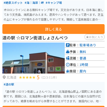
#絶景スポット
#海｜海岸｜岬
#キャンプ場
オロロンラインにある無料キャンプ場です。天文台があります。日本海に面し
ており天売島、焼尻島がみえます。遊具やハンモックがあって遊べます。芝生
の上にキャンプが張れるので設置しやすいです。隣接して温泉施設と道の駅
があります。キャンピングカーも入れる大きな駐車場とコテージもあります。
詳しく見る
道の駅☆ロマン街道しょさんべつが併設されているので、休憩やちょっとし
た買い出しなら可能です。
道の駅 ☆ロマン街道しょさんべつ
お気に入り
駐車：
駐車場あり
予算：
無料
混雑：
普通
滞在：
1時間
施設：
屋内
5
北海道
（口コミ1件）
#道の駅
「道の駅 ☆ロマン街道しょさんべつ」は、北海道檜山郡上ノ国町にある道の
駅です。周囲には、北海道駒ヶ岳や遊楽部岳、日本海などの雄大な自然が広
がっており、絶景を眺めながら休憩することができます。 施設内には、地元
の新鮮な野菜や海産物を販売する農産物直売所や、上ノ国町産の蕎麦粉を使