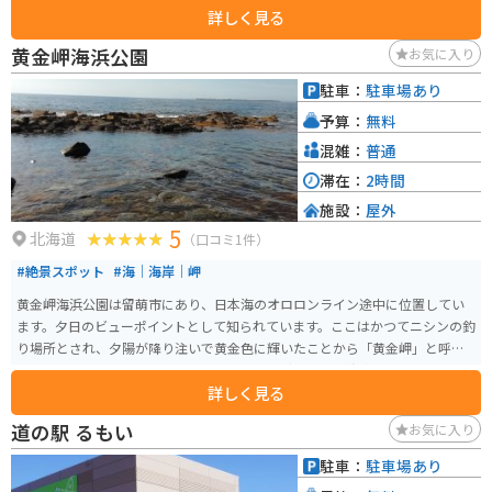
詳しく見る
った手打ちそばが味わえるレストランがあります。また、特産品コーナーで
は、地元で人気の昆布製品や、木工品などのお土産を購入することができま
黄金岬海浜公園
お気に入り
す。 バイクで訪れる場合、道の駅から眺めることができる日本海の景色は格
別です。駐車場も広く、休憩スペースも充実しているので、ツーリングの休
駐車：
駐車場あり
憩スポットとしても最適です。 周辺には、日本海に面した断崖絶壁の景勝地
予算：
無料
「勝澗海岸」や、国の天然記念物に指定されている「茂津多岬灯塔」など、
見どころもたくさんあります。道の駅を拠点に、周辺の観光スポットを巡っ
混雑：
普通
てみるのもおすすめです。
滞在：
2時間
施設：
屋外
5
北海道
（口コミ1件）
#絶景スポット
#海｜海岸｜岬
黄金岬海浜公園は留萌市にあり、日本海のオロロンライン途中に位置してい
ます。夕日のビューポイントとして知られています。ここはかつてニシンの釣
り場所とされ、夕陽が降り注いで黄金色に輝いたことから「黄金岬」と呼ば
れるようになったと伝えられています。 沖に沈む夕陽が有名で、その眺めは
詳しく見る
「日本一の落陽」と言われています。駐車場やトイレが完備されており、非
常にアクセスしやすい絶景スポットとして観光客に人気です。
道の駅 るもい
お気に入り
駐車：
駐車場あり