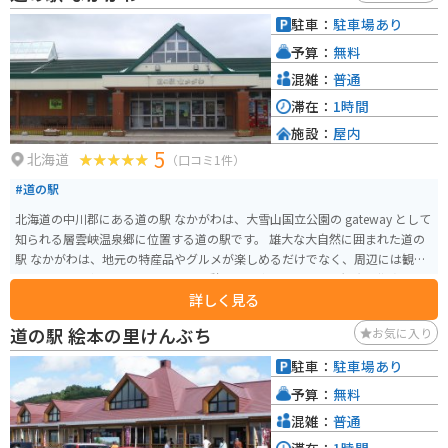
は、羊と触れ合える観光牧場や、雄大な自然を満喫できるキャンプ場など、
駐車：
駐車場あり
見どころもたくさんあります。士別市街地にも近く、宿泊施設や飲食店も充
予算：
無料
実しているので、ツーリングの拠点としてもおすすめです。
混雑：
普通
滞在：
1時間
施設：
屋内
5
北海道
（口コミ1件）
#道の駅
北海道の中川郡にある道の駅 なかがわは、大雪山国立公園の gateway として
知られる層雲峡温泉郷に位置する道の駅です。 雄大な大自然に囲まれた道の
駅 なかがわは、地元の特産品やグルメが楽しめるだけでなく、周辺には観光
スポットも豊富です。 ドライブの休憩に立ち寄るのもよし、観光の拠点とし
詳しく見る
て利用するのもおすすめです。 バイクで訪れる際は、層雲峡の雄大な景色を
眺めながらのツーリングが楽しめます。 道の駅には、バイク専用の駐車場も
道の駅 絵本の里けんぶち
お気に入り
完備されているので安心です。 地元の名産品としては、大雪山系の湧き水を
使用した豆腐や、地元産のそば粉を使ったそばなどが人気です。 また、道の
駐車：
駐車場あり
駅 なかがわから徒歩圏内には、日本の滝百選にも選ばれた流星滝と銀河の滝
予算：
無料
があります。 特に、2つの滝を同時に見ることができる双瀑台からの眺めは圧
巻です。
混雑：
普通