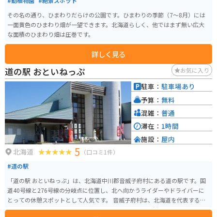
#動植物園
#絶景スポット
その名の通り、ひまわりだらけの公園です。ひまわりの季節（7〜8月）には
一面黄色のひまわり畑が一望できます。北海道らしく、他ではまず無い広大
な面積のひまわり畑は圧巻です。
詳しく見る
道の駅 おといねっぷ
お気に入り
駐車：
駐車場あり
予算：
無料
混雑：
普通
滞在：
1時間
施設：
屋内
5
北海道
（口コミ1件）
#道の駅
「道の駅 おといねっぷ」は、北海道中川郡音威子府村にある道の駅です。国
道40号線と276号線の分岐点に位置し、北へ向かうライダーやドライバーに
とっての休憩スポットとして人気です。 音威子府村は、北海道を代表する木
工の町として知られています。道の駅では、地元産の木材を使用した家具や