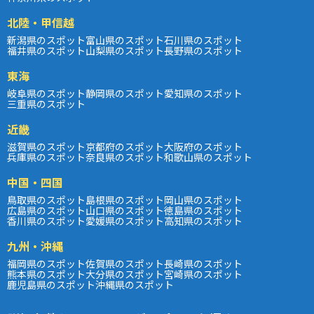
北陸・甲信越
新潟県のスポット
富山県のスポット
石川県のスポット
福井県のスポット
山梨県のスポット
長野県のスポット
東海
岐阜県のスポット
静岡県のスポット
愛知県のスポット
三重県のスポット
近畿
滋賀県のスポット
京都府のスポット
大阪府のスポット
兵庫県のスポット
奈良県のスポット
和歌山県のスポット
中国・四国
鳥取県のスポット
島根県のスポット
岡山県のスポット
広島県のスポット
山口県のスポット
徳島県のスポット
香川県のスポット
愛媛県のスポット
高知県のスポット
九州・沖縄
福岡県のスポット
佐賀県のスポット
長崎県のスポット
熊本県のスポット
大分県のスポット
宮崎県のスポット
鹿児島県のスポット
沖縄県のスポット