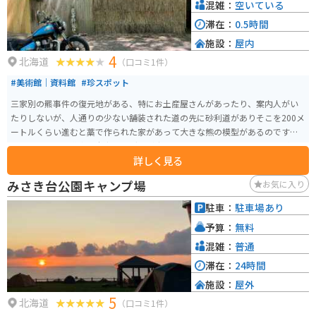
混雑：
空いている
滞在：
0.5時間
施設：
屋内
4
北海道
（口コミ1件）
#美術館｜資料館
#珍スポット
三家別の羆事件の復元地がある、特にお土産屋さんがあったり、案内人がい
たりしないが、人通りの少ない舗装された道の先に砂利道がありそこを200メ
ートルくらい進むと藁で作られた家があって大きな熊の模型があるのですぐ
にわかる。行く道中、本当にヒグマが出るのではないかとドキドキしながら
詳しく見る
行くので夜や朝方は行かない方がいい。藁の家の中には資料やスタンプメッ
セージを綴るノートが置いてあります。
みさき台公園キャンプ場
お気に入り
駐車：
駐車場あり
予算：
無料
混雑：
普通
滞在：
24時間
施設：
屋外
5
北海道
（口コミ1件）