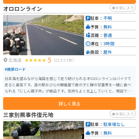
土産なども販売しています。 バイクで訪れる場合、日本海沿いの道路を走行
オロロンライン
お気に入り
することになり、景色が良いのでおすすめです。駐車場も広々としているの
で、休憩場所としても最適です。
駐車：
不明
予算：
無料
混雑：
普通
滞在：
3時間
施設：
屋外
5
北海道
（口コミ1件）
#絶景ロード
日本海を望みながら海風を感じて走り続けられるオロロンラインはバイクで
走ると最高です。道の駅おびらの鰊番屋で数の子と鰊の甘露煮を一緒に食べ
られる「にしん親子丼」が絶品です。気持ちよく北上していくと、幌延では
風車があって広大な大地を感じる風景があったりと撮影スポットが目白押し
詳しく見る
です。
三家別羆事件復元地
お気に入り
駐車：
駐車場なし
予算：
無料