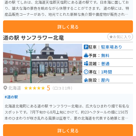
道の駅 てしおは、北海道天塩郡天塩町にある道の駅です。日本海に面してお
り、雄大な海の景色を眺めながら休憩することができます。 道の駅には、特
産品販売コーナーがあり、地元でとれた新鮮な魚介類や農産物が販売されて
います。なかでも、天塩町産のしじみを使ったしじみ汁は絶品です。バイクで
詳しく見る
訪れた際には、日本海を眺めながら食べるのも良いでしょう。 また、道の駅
てしお周辺には、天塩川歴史資料館や天塩川温泉など、観光スポットも点在
道の駅 サンフラワー北竜
お気に入り
しています。少し足を延ばして、観光を楽しむのも良いでしょう。
駐車：
駐車場あり
予算：
無料
混雑：
普通
滞在：
1時間
施設：
屋内
5
北海道
（口コミ1件）
#道の駅
北海道北竜町にある道の駅 サンフラワー北竜は、広大なひまわり畑で有名な
スポットです。7月下旬から8月上旬にかけて、約23ヘクタールの畑に150万
本のひまわりが咲き乱れる風景は圧巻で、夏の北海道を代表する絶景と言え
るでしょう。 道の駅には、地元の農産物直売所やレストランがあり、北竜町
詳しく見る
産の新鮮な野菜や、ひまわり油を使った特産品などを購入できます。ひまわ