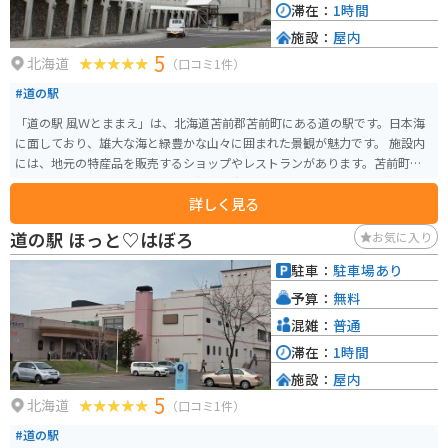
滞在：
1時間
施設：
屋内
5
北海道
（口コミ1件）
#道の駅
「道の駅 風Ｗとままえ」は、北海道苫前郡苫前町にある道の駅です。日本海
に面しており、雄大な海と緑豊かな山々に囲まれた景観が魅力です。 施設内
には、地元の特産品を販売するショップやレストランがあります。苫前町の
特産品といえば、なんといっても新鮮な海産物！毛ガニやホタテなど、四季
詳しく見る
折々の海の幸を堪能できます。また、苫前町は酪農も盛んなので、濃厚なソ
フトクリームもおすすめです。 バイクで訪れる際は、日本海沿いの道路を走
道の駅 ほっと♡はぼろ
お気に入り
行するのがおすすめです。風を感じながら、海岸線を走る爽快感は格別です。
道の駅には、広々とした駐車場と休憩スペースが完備されているので、ツー
駐車：
駐車場あり
リングの休憩地点としても最適です。 周辺には、風力発電の風車が立ち並ぶ
予算：
無料
「苫前グリーンヒルウインドパーク」や、夕陽の名所として知られる「とま
まえ夕陽ヶ丘展望台」など、観光スポットも点在しています。道の駅を拠点
混雑：
普通
に、周辺の観光も楽しんでみてはいかがでしょうか。
滞在：
1時間
施設：
屋内
5
北海道
（口コミ1件）
#道の駅