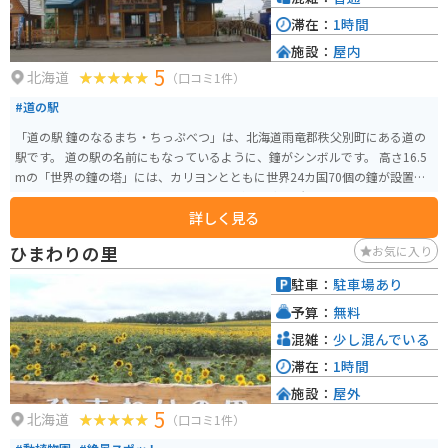
できます。 アクセス: 旭川や札幌からも車でアクセスしやすく、道の駅「ちっ
滞在：
1時間
ぷべつ」からもすぐ近くです。 広々とした無料駐車場: 園内には広めの無料駐
施設：
屋内
車場が完備されています。
5
北海道
（口コミ1件）
#道の駅
「道の駅 鐘のなるまち・ちっぷべつ」は、北海道雨竜郡秩父別町にある道の
駅です。 道の駅の名前にもなっているように、鐘がシンボルです。 高さ16.5
mの「世界の鐘の塔」には、カリヨンとともに世界24カ国70個の鐘が設置さ
れています。 施設内には、地元の農産物が並ぶ直売所や、秩父別町の特産品
詳しく見る
であるブロイラーを使った料理が楽しめるレストランがあります。 また、パ
ークゴルフ場や温泉施設も併設されているので、ゆったりと過ごしたい方に
ひまわりの里
お気に入り
もおすすめです。 バイクで訪れる際は、広い駐車場があるので安心です。 道
の駅周辺には、広大な田園風景が広がっているので、ツーリングの休憩にも
駐車：
駐車場あり
最適な場所です。
予算：
無料
混雑：
少し混んでいる
滞在：
1時間
施設：
屋外
5
北海道
（口コミ1件）