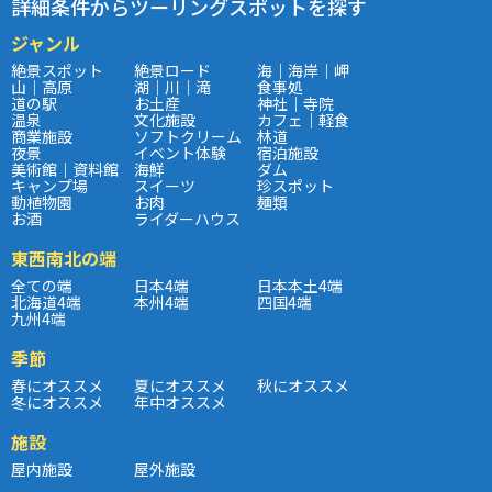
詳細条件からツーリングスポットを探す
ジャンル
絶景スポット
絶景ロード
海｜海岸｜岬
山｜高原
湖｜川｜滝
食事処
道の駅
お土産
神社｜寺院
温泉
文化施設
カフェ｜軽食
商業施設
ソフトクリーム
林道
夜景
イベント体験
宿泊施設
美術館｜資料館
海鮮
ダム
キャンプ場
スイーツ
珍スポット
動植物園
お肉
麺類
お酒
ライダーハウス
東西南北の端
全ての端
日本4端
日本本土4端
北海道4端
本州4端
四国4端
九州4端
季節
春にオススメ
夏にオススメ
秋にオススメ
冬にオススメ
年中オススメ
施設
屋内施設
屋外施設