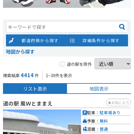
都道府県から探す
詳細条件から探す
地図から探す
道の駅を除外
4414
検索結果
件
1~30件を表示
リスト表示
地図表示
道の駅 風Ｗとままえ
お気に入り
駐車：
駐車場あり
予算：
無料
混雑：
普通