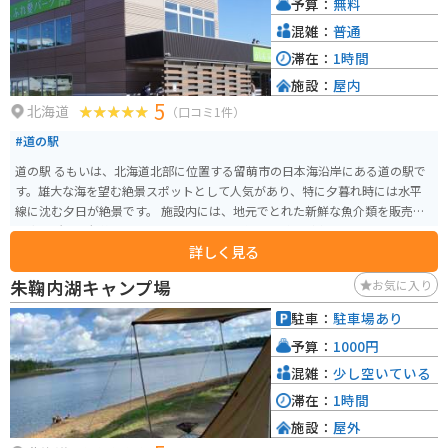
予算：
無料
混雑：
普通
滞在：
1時間
施設：
屋内
5
北海道
（口コミ1件）
#道の駅
道の駅 るもいは、北海道北部に位置する留萌市の日本海沿岸にある道の駅で
す。雄大な海を望む絶景スポットとして人気があり、特に夕暮れ時には水平
線に沈む夕日が絶景です。 施設内には、地元でとれた新鮮な魚介類を販売す
る直売所や、留萌の特産品である数の子を使った料理が楽しめるレストラン
詳しく見る
があります。また、海産物の加工品や、北海道ならではのお土産も充実して
いるので、旅の思い出にぴったりです。 バイクで訪れる場合は、駐車場も広
朱鞠内湖キャンプ場
お気に入り
く停めやすいので安心です。日本海沿岸を走る国道231号線沿いに位置してい
るので、ツーリングの休憩スポットとしても最適です。周辺には、黄金岬や
駐車：
駐車場あり
増毛町の暑寒別天売焼尻国定公園など、風光明媚な観光スポットも多いの
予算：
1000円
で、ぜひ立ち寄ってみてください。
混雑：
少し空いている
滞在：
1時間
施設：
屋外