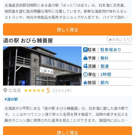
北海道苫前郡羽幌町にある道の駅「ほっと♡はぼろ」は、日本海と天売島、
焼尻島を望む風光明媚な場所に位置しています。新鮮な海産物が味わえるレ
ストランや、地元の特産品を販売するショップが人気です。 バイクで訪れる
際は、駐車場も広く、休憩場所としても最適です。周辺には、夕陽の名所と
詳しく見る
して知られる「はぼろサンセットビーチ」や、奇岩が連なる海岸線が続く
「羽幌シーサイドパーク」など、ツーリングスポットも充実しています。 道
道の駅 おびら鰊番屋
お気に入り
の駅で購入できる羽幌町名産の「甘エビ」は、ぜひお土産にどうぞ。
駐車：
駐車場あり
予算：
無料
混雑：
普通
滞在：
1時間
施設：
屋内
5
北海道
（口コミ1件）
#道の駅
北海道の小平町にある「道の駅 おびら鰊番屋」は、日本海に面した道の駅で
す。 ここはかつてニシン漁で栄えた名残を残す施設で、当時の様子を伝える
展示やニシン漁に使用された道具を見ることができます。 施設内にはレスト
ランもあり、新鮮な魚介類を使った料理が楽しめます。特に、ニシンの親子
詳しく見る
丼や焼き魚定食が人気です。また、売店では地元産の海産物の加工品や、お