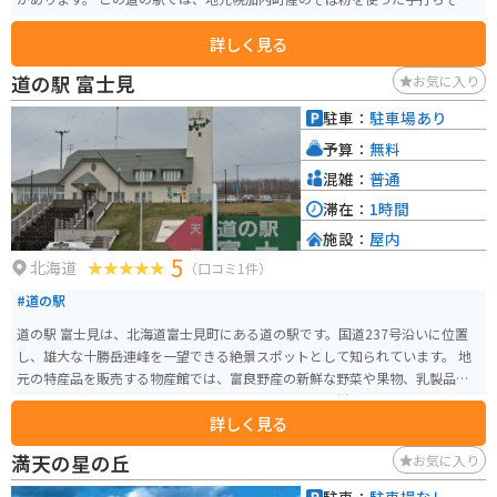
や、地元でとれた新鮮な農産物を味わうことができます。特に、幌加内町は
詳しく見る
日本一のそばの生産量を誇る町として知られており、風味豊かなそばは絶品
です。お土産にそばを購入することもできます。 また、道の駅の隣には「幌
道の駅 富士見
お気に入り
加内町森林公園」が広がっており、パークゴルフ場やキャンプ場、テニスコ
ートなどを楽しむことができます。自然豊かな公園内を散策するのもおすす
駐車：
駐車場あり
めです。 バイクで訪れる際には、駐車場も広く、休憩 facilities も充実してい
予算：
無料
るので安心です。周辺には、朱鞠内湖や天塩川などの景勝地もあり、ツーリ
ングの拠点としても最適です。
混雑：
普通
滞在：
1時間
施設：
屋内
5
北海道
（口コミ1件）
#道の駅
道の駅 富士見は、北海道富⼠⾒町にある道の駅です。国道237号沿いに位置
し、雄大な十勝岳連峰を⼀望できる絶景スポットとして知られています。 地
元の特産品を販売する物産館では、富良野産の新鮮な野菜や果物、乳製品、
ジャムなどが人気です。レストランでは、地元産の食材を使った料理を楽し
詳しく見る
むことができ、中でも「十勝岳カレー」は絶品です。 バイクツーリングで訪
れる場合、駐車場も広く、休憩場所として最適です。道の駅から富良野や美
満天の星の丘
お気に入り
瑛へのアクセスも良く、観光拠点としても便利です。夏にはラベンダー畑、
秋には紅葉など、四季折々の景色を楽しむことができます。 周辺には、十勝