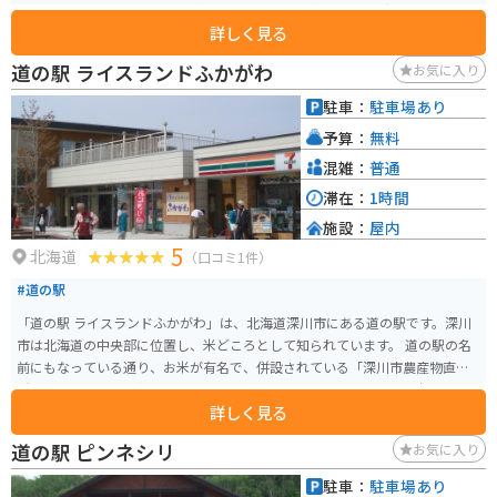
あります。 特にレストラン風車の手打ちそばは人気で、お昼時には多くの人
詳しく見る
で賑わいます。また、併設されている「うりゅう木工芸館」では、地元産の
カラマツを使った木工製品の販売や木工体験ができます。 バイクで訪れる際
道の駅 ライスランドふかがわ
お気に入り
は、道の駅に隣接する「暑寒別岳登山道」の入り口もおすすめです。約30分
ほど歩くと展望台があり、田園風景を一望できます。道の駅には、広々とし
駐車：
駐車場あり
た駐車場とトイレも完備されているので、ツーリングの休憩場所としても最
予算：
無料
適です。 地元の名産品としては、米どころとしても知られる雨竜町産のお米
「ゆめぴりか」や「ななつぼし」が人気です。また、そばの生産も盛んで、
混雑：
普通
道の駅で購入することができます。
滞在：
1時間
施設：
屋内
5
北海道
（口コミ1件）
#道の駅
「道の駅 ライスランドふかがわ」は、北海道深川市にある道の駅です。深川
市は北海道の中央部に位置し、米どころとして知られています。 道の駅の名
前にもなっている通り、お米が有名で、併設されている「深川市農産物直売
所」では、地元産の新鮮な農産物を購入できます。特に、ブランド米「ふっ
詳しく見る
くりんこ」は、粘りがあり、冷めても美味しいと評判なので、お土産に最適
です。 また、道の駅には、レストランや軽食コーナーがあり、地元の食材を
道の駅 ピンネシリ
お気に入り
使った料理を楽しむことができます。深川産の米粉を使ったパンやスイーツ
も人気です。バイクで訪れた際には、駐車場も広々としているので安心です。
駐車：
駐車場あり