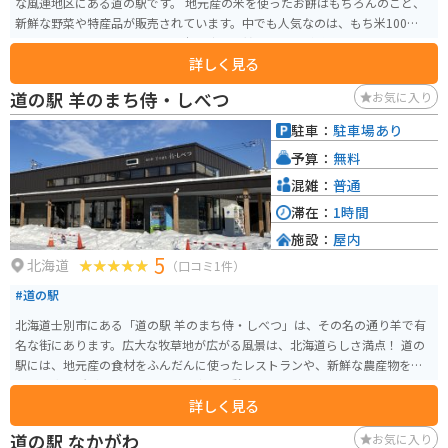
な風連地区にある道の駅です。 地元産の米を使ったお餅はもちろんのこと、
新鮮な野菜や特産品が販売されています。中でも人気なのは、もち米100%使
用のソフトクリームです。もち米の独特な甘さと風味が感じられる、ここで
詳しく見る
しか味わえないソフトクリームです。 バイクで訪れる場合は、広々とした駐
車場があるので安心です。道の駅には、観光案内所や休憩スペースも併設さ
道の駅 羊のまち侍・しべつ
お気に入り
れているので、ツーリングの休憩にも最適な場所です。 周辺には、美しい田
園風景が広がっており、特に夏場は緑一面の稲穂が楽しめます。また、道の
駐車：
駐車場あり
駅から少し足を伸ばせば、ひまわり畑やラベンダー畑など、季節の花々を楽
予算：
無料
しむこともできます。
混雑：
普通
滞在：
1時間
施設：
屋内
5
北海道
（口コミ1件）
#道の駅
北海道士別市にある「道の駅 羊のまち侍・しべつ」は、その名の通り羊で有
名な街にあります。広大な牧草地が広がる風景は、北海道らしさ満点！ 道の
駅には、地元産の食材をふんだんに使ったレストランや、新鮮な農産物を販
売する直売所があり、ドライブ途中の休憩に最適です。特におすすめは、士
詳しく見る
別産の羊肉を使ったジンギスカン。臭みが少なく、柔らかくジューシーな味
わいが楽しめます。また、ソフトクリームやチーズなどの乳製品も人気です。
道の駅 なかがわ
お気に入り
バイクで訪れる際は、広々とした駐車場があるので安心です。道の駅周辺に