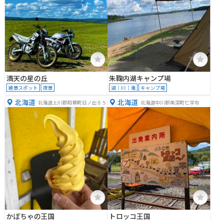
満天の星の丘
朱鞠内湖キャンプ場
絶景スポット
夜景
湖｜川｜滝
キャンプ場
北海道
北海道
北海道上川郡和寒町日ノ出８５
北海道中川郡美深町仁宇布
かぼちゃの王国
トロッコ王国