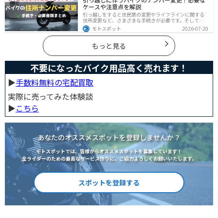
ケースや注意点を解説
引っ越しをすると住民票の変更やライフラインに関する
住所変更など、さまざまな手続きが必要です。そしてバ
イク乗りの場合は、住所変更やナンバー変更といったバ
モトスポット
2026-07-20
イクに関する手続きも忘れてはいけません。しかし、必
要な手続きや手順がわからないという方も多いのではな
いでしょうか。ライダー引っ越したらバイクのナンバー
もっと見る
を変えないといけないの？ライダー引っ越し先でも原付
に乗る場合、どんな手続きが必要か知りたいライダー引
っ越したけど忙しくて住所変更もナンバー変更もしてい
不要になったバイク用品高く売れます！
ない・・・今回はこのような疑問・お悩みにお
▶︎
手数料無料の宅配買取
実際に売ってみた体験談
▶︎
こちら
あなたのオススメスポットを登録しませんか？
モトスポットでは、皆様からオススメスポットを募集しています！
全ライダーのための最高なサービス作りに、ご協力よろしくお願いいたします。
スポットを登録する