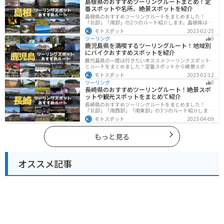
島根県のおすすめツーリングルートまとめ！定
番スポットや名所、絶景スポットを紹介
島根県のおすすめツーリングルートをまとめました！
「北部」「南部」の2つのルート紹介します。島根県は、
海と山が近く、1日で全然違う景色を堪能することができ
モトスポット
2023-02-25
ます。バイクで島根県にツーリングに行く際は参考にし
ツーリング
0
てください。
鹿児島県を満喫するツーリングルート！地域別
にバイクおすすめスポットを紹介
鹿児島県の一度は行きたいオススメツーリングスポット
とルートをまとめました！定番スポットから絶景スポッ
ト、温泉、山、海、グルメなど様々なジャンルで楽しめ
モトスポット
2023-02-12
ます。バイクで鹿児島ツーリングに行こうと思っている
ツーリング
0
人は、参考にしてください。
長崎県のおすすめツーリングルート！絶景スポ
ットや観光スポットをまとめて紹介
長崎県のおすすめツーリングルートをまとめました！
「北部」「南西部」「南東部」の3つのルート紹介しま
す。国際色豊かな街並みや世界遺産、絶景ポイントが数
モトスポット
2023-04-09
多く存在し、様々な楽しみ方ができます。バイクで長崎
県にツーリングに行く際は参考にしてください。
もっと見る
オススメ記事