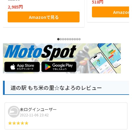
518円
2,985円
Amazo
Amazonで見る
道の駅 もち米の里☆なよろのレビュー
未ログインユーザー
2022-11-06 23:42