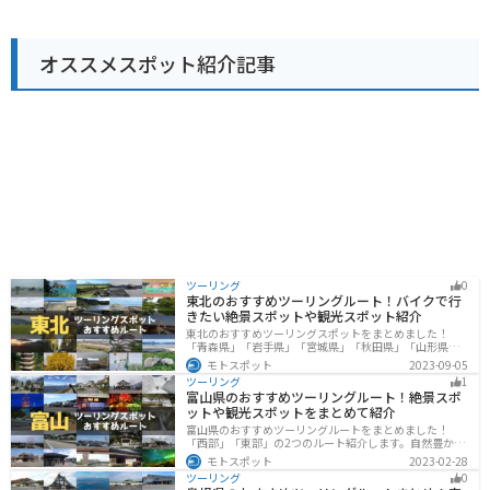
所です。 北海道旅行の際は、ぜひ立ち寄ってみてくださ
土産にそばを購入することもできます。 また、道の駅の
い。
隣には「幌加内町森林公園」が広がっており、パークゴ
ルフ場やキャンプ場、テニスコートなどを楽しむことが
オススメスポット紹介記事
できます。自然豊かな公園内を散策するのもおすすめで
す。 バイクで訪れる際には、駐車場も広く、休憩 faciliti
es も充実しているので安心です。周辺には、朱鞠内湖や
天塩川などの景勝地もあり、ツーリングの拠点としても
最適です。
ツーリング
0
東北のおすすめツーリングルート！バイクで行
きたい絶景スポットや観光スポット紹介
東北のおすすめツーリングスポットをまとめました！
「青森県」「岩手県」「宮城県」「秋田県」「山形県」
「福島県」の各県の観光地紹介します。自然豊かな山々
モトスポット
2023-09-05
や湖、温泉地が点在し、四季折々の景色を楽しめるスポ
ツーリング
1
ットが多数あります。バイクで東北にツーリングに行く
富山県のおすすめツーリングルート！絶景スポ
際は参考にしてください。
ットや観光スポットをまとめて紹介
富山県のおすすめツーリングルートをまとめました！
「西部」「東部」の2つのルート紹介します。自然豊かな
山と海、温泉が充実しており、美術館などもあるので、
モトスポット
2023-02-28
自然を満喫するツーリングができます。バイクで富山県
ツーリング
0
にツーリングに行く際は参考にしてください。