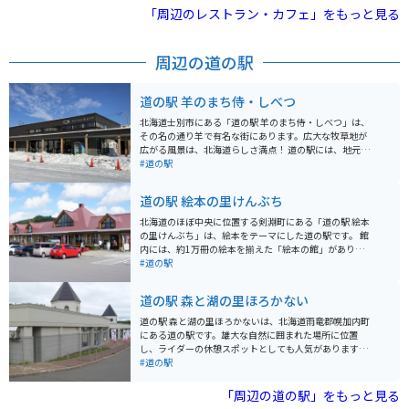
「周辺のレストラン・カフェ」をもっと見る
周辺の道の駅
道の駅 羊のまち侍・しべつ
北海道士別市にある「道の駅 羊のまち侍・しべつ」は、
その名の通り羊で有名な街にあります。広大な牧草地が
広がる風景は、北海道らしさ満点！ 道の駅には、地元産
の食材をふんだんに使ったレストランや、新鮮な農産物
#道の駅
を販売する直売所があり、ドライブ途中の休憩に最適で
す。特におすすめは、士別産の羊肉を使ったジンギスカ
道の駅 絵本の里けんぶち
ン。臭みが少なく、柔らかくジューシーな味わいが楽し
めます。また、ソフトクリームやチーズなどの乳製品も
北海道のほぼ中央に位置する剣淵町にある「道の駅 絵本
人気です。 バイクで訪れる際は、広々とした駐車場があ
の里けんぶち」は、絵本をテーマにした道の駅です。 館
るので安心です。道の駅周辺には、羊と触れ合える観光
内には、約1万冊の絵本を揃えた「絵本の館」があり、
牧場や、雄大な自然を満喫できるキャンプ場など、見ど
子どもから大人まで楽しむことができます。 また、剣淵
#道の駅
ころもたくさんあります。士別市街地にも近く、宿泊施
町の特産品を販売するコーナーや、地元の食材を使った
設や飲食店も充実しているので、ツーリングの拠点とし
レストランもあり、休憩にも最適です。 バイクで訪れる
道の駅 森と湖の里ほろかない
てもおすすめです。
場合、道の駅には広い駐車場が完備されているので安心
です。 周辺には、美しい田園風景が広がっており、ツー
道の駅 森と湖の里ほろかないは、北海道雨竜郡幌加内町
リングにもおすすめのエリアです。 剣淵町の特産品とし
にある道の駅です。雄大な自然に囲まれた場所に位置
ては、絵本の里というだけあって絵本に関連するグッズ
し、ライダーの休憩スポットとしても人気があります。
や、地元産の農産物を使った加工品などが人気です。 特
この道の駅では、地元幌加内町産のそば粉を使った手打
#道の駅
に、剣淵町産の大豆を使用した豆腐や豆乳は、濃厚な味
ちそばや、地元でとれた新鮮な農産物を味わうことがで
わいでおすすめです。 道の駅 絵本の里けんぶちは、絵本
きます。特に、幌加内町は日本一のそばの生産量を誇る
「周辺の道の駅」をもっと見る
の世界に浸りながら、地元の美味しいものを楽しめる場
町として知られており、風味豊かなそばは絶品です。お