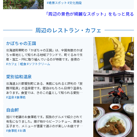
た、売店では地元の酪農家が生産した牛乳を使ったスイ
#絶景スポット
#文化施設
ーツや、おしゃれで便利なガーデニング用品、花の苗な
どを買うことができます。
「周辺の景色が綺麗なスポット」をもっと見る
周辺のレストラン・カフェ
かぼちゃの王国
北海道和寒町の「かぼちゃの王国」は、全国有数のかぼ
ちゃ産地として知られる地域ブランドで、町ぐるみで生
産・加工・PRに取り組んでいるのが特徴です。昼夜の寒
暖差が大きい気候により、甘みが強く品質の高いかぼち
#カフェ｜軽食
#ソフトクリーム
ゃが育ち、収穫期にはイベントや特産品販売も行われ、
観光としても楽しめます。 かぼちゃを使ったスイーツや
愛別協和温泉
加工品も豊富で、食べ歩きやお土産選びも魅力のひとつ
です。のどかな田園風景が広がるエリアで、自然を感じ
北海道上川郡愛別町にある、美肌になれると評判の「炭
ながらゆったり過ごせます。バイクで訪れる場合は、北
酸冷鉱泉」の温泉宿です。宿泊はもちろん日帰り温泉も
海道らしい開放的な直線道路や景色を楽しめるルートが
あります。食堂では、きのこの里として知られる愛別町
多く、ツーリングの立ち寄り先としてもおすすめのスポ
のきのこをふんだんに使ったメニューを提供してくれま
#温泉
#食事処
ットです。
す。
自由軒
旭川で老舗のお食事処です。孤独のグルメで紹介されて
有名になりました。揚げ物からビーフシチュー、厚焼き
玉子まで、メニューが豊富で選ぶのが楽しいお店です。
店内は広くなく、人気店なので開店時を狙うことをオス
#食事処
#お酒
スメします。