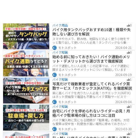
バイク用品
0
バイク用タンクバッグおすすめ10選！種類や失
敗しない選び方を解説
スマホやカメラ、飲み物、地図などのよく使う小物をサ
ッと取り出して使いたい人必見！タンクバッグなら乗車
中でも簡単に荷物を確認できます。脱着もマグネットや
モトスポット
2024-04-21
吸盤でつけるだけで非常に簡単、しっかり固定したい人
バイク知識
0
はベルトを使うこともできます。
始める前に知っておきたい！バイク通勤のメリ
ット・デメリットから選び方まで徹底解説
バイク通勤したい人必見！この記事では、バイク通勤に
関するメリットやデメリットについて解説しています。
実は通勤時間を短縮できるメリットがありますが、会社
モトスポット
2024-09-19
によっては許可されない場合もあるので、事前に確認が
バイク知識
1
必要です。この記事を読めばバイク通勤の始め方がわか
写真だけで複数業者が査定してくれるバイク買
ります。
取サービス「カチエックス(KATIX)」を徹底解説
楽に高くバイクを売りたい人必見！カチエックス(KATIX)
はネット完結型で電話も不要なバイク買取サービスで
す。バイク情報と写真を登録するだけで、複数のバイク
モトスポット
2024-09-04
業者がオークション形式で価格を競い合ってくれるの
バイク知識
0
で、何もせず最高値でバイクを売ることができます。
自宅にバイクを停められないライダー必見！月
極バイク駐車場の探し方はココに注目
バイク購入時に気になる問題が「駐車場」の場所。大切
な愛車は安全性・利便性が高い場所に停めておきたいで
すよね？ 当記事ではそんな駐車場選びについて解説して
モトスポット
2023-03-30
います。すでにバイクを持っていて、新しい駐車場を探
バイク知識
0
している人もぜひ参考にしてくださいね。
引っ越しに伴うバイクのナンバー変更！必要な