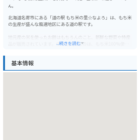
ん。
北海道名寄市にある「道の駅 もち米の里☆なよろ」は、もち米
の生産が盛んな風連地区にある道の駅です。
地元産の米を使ったお餅はもちろんのこと、新鮮な野菜や特産
...続きを読む
品が販売されています。中でも人気なのは、もち米100%使用
のソフトクリームです。もち米の独特な甘さと風味が感じられ
る、ここでしか味わえないソフトクリームです。
基本情報
バイクで訪れる場合は、広々とした駐車場があるので安心で
す。道の駅には、観光案内所や休憩スペースも併設されている
ので、ツーリングの休憩にも最適な場所です。
周辺には、美しい田園風景が広がっており、特に夏場は緑一面
の稲穂が楽しめます。また、道の駅から少し足を伸ばせば、ひ
まわり畑やラベンダー畑など、季節の花々を楽しむこともでき
ます。