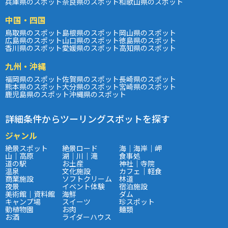
兵庫県のスポット
奈良県のスポット
和歌山県のスポット
中国・四国
鳥取県のスポット
島根県のスポット
岡山県のスポット
広島県のスポット
山口県のスポット
徳島県のスポット
香川県のスポット
愛媛県のスポット
高知県のスポット
九州・沖縄
福岡県のスポット
佐賀県のスポット
長崎県のスポット
熊本県のスポット
大分県のスポット
宮崎県のスポット
鹿児島県のスポット
沖縄県のスポット
詳細条件からツーリングスポットを探す
ジャンル
絶景スポット
絶景ロード
海｜海岸｜岬
山｜高原
湖｜川｜滝
食事処
道の駅
お土産
神社｜寺院
温泉
文化施設
カフェ｜軽食
商業施設
ソフトクリーム
林道
夜景
イベント体験
宿泊施設
美術館｜資料館
海鮮
ダム
キャンプ場
スイーツ
珍スポット
動植物園
お肉
麺類
お酒
ライダーハウス