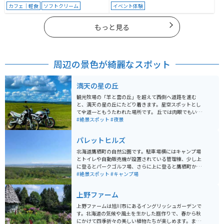
カフェ｜軽食
ソフトクリーム
イベント体験
もっと見る
周辺の景色が綺麗なスポット
満天の星の丘
観光牧場の「羊と雲の丘」を超えて西側へ道路を進む
と、満天の星の丘にたどり着きます。星空スポットとし
て全道一ともうたわれた場所です。 丘では肉眼でもいく
つもの星を見ることができ、天然のプラネタリウムを楽
#絶景スポット
#夜景
しむことができます。
パレットヒルズ
北海道鷹栖町の自然公園です。駐車場横にはキャンプ場
とトイレや自動販売機が設置されている管理棟、少し上
に登るとパークゴルフ場、さらに上に登ると鷹栖町から
大雪山を一望できる展望台があり、いろいろな楽しみ方
#絶景スポット
#キャンプ場
ができる公園です。週末はキャンプ場には、かなりの数
のテントが張られており賑わっています。
上野ファーム
上野ファームは旭川市にあるイングリッシュガーデンで
す。北海道の気候や風土を生かした庭作りで、春から秋
にかけて四季折々の美しい植物たちが楽しめます。ま