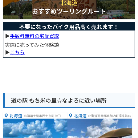
北海道
おすすめツーリングルート
不要になったバイク用品高く売れます！
▶︎
手数料無料の宅配買取
実際に売ってみた体験談
▶︎
こちら
道の駅 もち米の里☆なよろに近い場所
北海道
北海道
北海道士別市西士別町学田
北海道雨竜郡幌加内町字朱鞠内