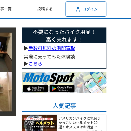
記事一覧
投稿する
ログイン
不要になったバイク用品！
高く売れます！
▶︎
手数料無料の宅配買取
実際に売ってみた体験談
▶︎
こちら
人気記事
アメリカンバイクに似合う
かっこいいヘルメット20
選！オススメはお洒落でワ
モトスポット