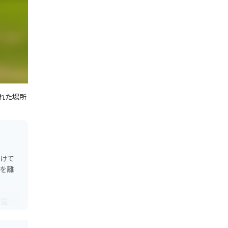
れた場所
かけて
を離
だ空気
どを用