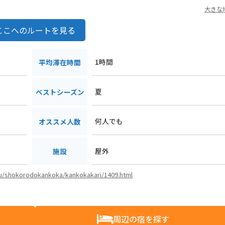
大きな
ここへのルートを見る
1時間
平均滞在時間
夏
ベストシーズン
何人でも
オススメ人数
屋外
施設
asu/shokorodokankoka/kankokakari/1409.html
周辺の宿を探す