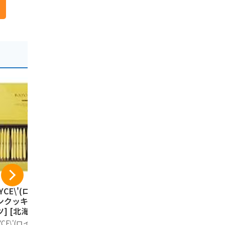
YCE\'(ロイズ) バ
カルビーポテト【新
カルビー 
ンクッキー[ココナ
パッケージ】ぽてコ
ーム じゃ
ツ] [北海道スイー
タン 96g（16g*6
塩味 （大）1
 25個 (x 1)
袋）1箱
袋入
YCE\'(ロイズ)
Calbee
じゃがポック