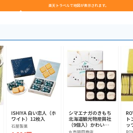
楽天トラベルで地図が表示されます。
ISHIYA 白い恋人（ホ
シマエナガのきもち
RO
ワイト）12枚入
北海道観光物産興社
ト
（9個入）かわいい
ッ
石屋製菓
シマエナガ (1箱)
ツ]
丸市岡田商店
RO