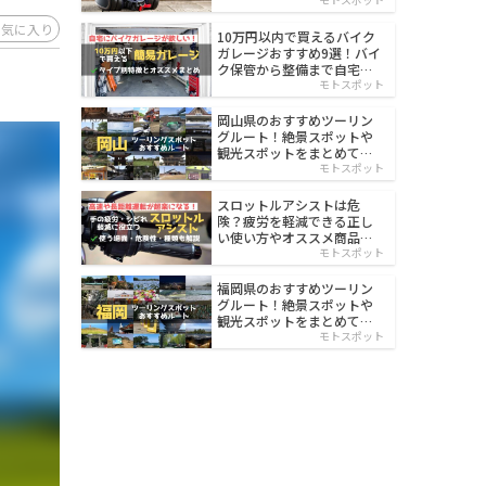
イルド
お気に入り
10万円以内で買えるバイク
ガレージおすすめ9選！バイ
ク保管から整備まで自宅で
楽々
モトスポット
岡山県のおすすめツーリン
グルート！絶景スポットや
観光スポットをまとめて紹
介
モトスポット
スロットルアシストは危
険？疲労を軽減できる正し
い使い方やオススメ商品を
紹介
モトスポット
福岡県のおすすめツーリン
グルート！絶景スポットや
観光スポットをまとめて紹
介
モトスポット