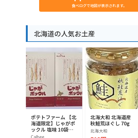
食べログで地図が表示されます。
北海道の人気お土産
ポテトファーム 【北
北海大和 北海道産
海道限定】じゃがポ
秋鮭荒ほぐし 70g
ックル 塩味 10袋入
北海大和
×２箱
Calbee