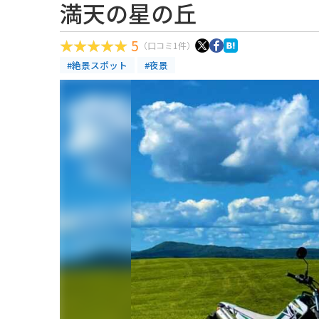
満天の星の丘
5
（口コミ1件）
#絶景スポット
#夜景