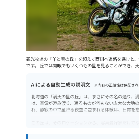
観光牧場の「羊と雲の丘」を超えて西側へ道路を進むと、
です。 丘では肉眼でもいくつもの星を見ることができ、
AIによる自動生成の説明文
※内容の正確性は保証され
北海道の「満天の星の丘」は、まさにその名の通り、
は、空気が澄み渡り、遮るものが何もない広大な大地
れ、静寂の中で星降る夜空に包まれる体験は、日常を
この丘は、そのロケーションから、写真愛好家だけで
の中では、天の川はもちろん、条件が良ければオーロ
意していくと、より快適に星空鑑賞を楽しめます。