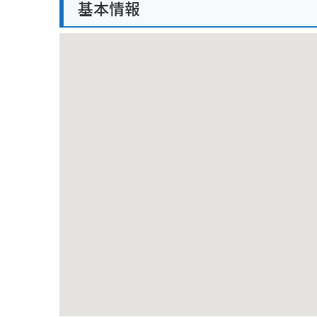
基本情報
バイクでのツーリングにも最適なエリアです。北海道
されるほどの絶景が待っています。周辺には、雄大な
力的です。地元の道の駅などでは、新鮮な農産物や、
メロンや、北海道産の牛乳を使ったソフトクリームな
満天の星の丘へは、公共交通機関でのアクセスは限ら
をチェックし、満月の時期を避けると、より多くの星
下で味わってみてください。