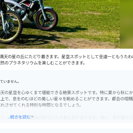
満天の星の丘にたどり着きます。星空スポットとして全道一ともうたわ
天然のプラネタリウムを楽しむことができます。
ていません。
満天の星空を心ゆくまで堪能できる絶景スポットです。特に夏から秋に
の上で、息をのむほどの美しい星々を眺めることができます。都会の喧騒
忘れさせてくれる特別な時間となるでしょう。
...続きを読む
なく、天体観測が趣味の方々にも大変人気があります。特に、冬の澄ん
ラが見えることも。訪れる際は、防寒対策を万全にし、温かい飲み物な