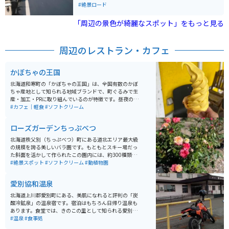
親子丼」が絶品です。気持ちよく北上していくと、幌延
#絶景ロード
では風車があって広大な大地を感じる風景があったりと
撮影スポットが目白押しです。
「周辺の景色が綺麗なスポット」をもっと見る
周辺のレストラン・カフェ
かぼちゃの王国
北海道和寒町の「かぼちゃの王国」は、全国有数のかぼ
ちゃ産地として知られる地域ブランドで、町ぐるみで生
産・加工・PRに取り組んでいるのが特徴です。昼夜の寒
暖差が大きい気候により、甘みが強く品質の高いかぼち
#カフェ｜軽食
#ソフトクリーム
ゃが育ち、収穫期にはイベントや特産品販売も行われ、
観光としても楽しめます。 かぼちゃを使ったスイーツや
ローズガーデンちっぷべつ
加工品も豊富で、食べ歩きやお土産選びも魅力のひとつ
です。のどかな田園風景が広がるエリアで、自然を感じ
北海道秩父別（ちっぷべつ）町にある道北エリア最大級
ながらゆったり過ごせます。バイクで訪れる場合は、北
の規模を誇る美しいバラ園です。もともとスキー場だっ
海道らしい開放的な直線道路や景色を楽しめるルートが
た斜面を活かして作られたこの園内には、約300種類・
多く、ツーリングの立ち寄り先としてもおすすめのスポ
3,000株ものバラが咲き誇り、シーズンには町全体が華
#絶景スポット
#ソフトクリーム
#動植物園
ットです。
やかな香りに包まれます。 斜面を利用した広大な園内に
は、ギリシャ語で「美しい」を意味する「カロスの丘展
愛別協和温泉
望台」があります。そこから見下ろすバラの花々と、の
どかな秩父別の田園風景が織りなす景色は、まさに北海
北海道上川郡愛別町にある、美肌になれると評判の「炭
道らしい開放感に溢れています。 散策のお供に欠かせな
酸冷鉱泉」の温泉宿です。宿泊はもちろん日帰り温泉も
いのが、売店「バラの城ふろーら」で販売されているピ
あります。食堂では、きのこの里として知られる愛別町
ンク色のローズソフトクリームです。一口食べるとバラ
のきのこをふんだんに使ったメニューを提供してくれま
#温泉
#食事処
の優雅な香りがふわっと広がる、この場所ならではのス
す。