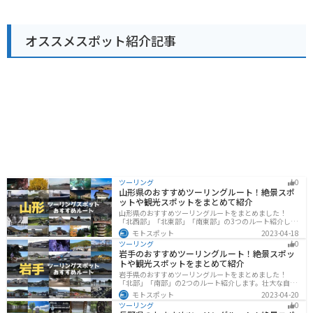
ので安心です。道の駅には、観光案内所や休憩スペース
も併設されているので、ツーリングの休憩にも最適な場
所です。 周辺には、美しい田園風景が広がっており、特
オススメスポット紹介記事
に夏場は緑一面の稲穂が楽しめます。また、道の駅から
少し足を伸ばせば、ひまわり畑やラベンダー畑など、季
節の花々を楽しむこともできます。
ツーリング
0
山形県のおすすめツーリングルート！絶景スポ
ットや観光スポットをまとめて紹介
山形県のおすすめツーリングルートをまとめました！
「北西部」「北東部」「南東部」の3つのルート紹介しま
す。豊かな自然と歴史的な観光スポット、山と海どちら
モトスポット
2023-04-18
も堪能できるスポットが多数あります。バイクで山形県
ツーリング
0
にツーリングに行く際は参考にしてください。
岩手のおすすめツーリングルート！絶景スポッ
トや観光スポットをまとめて紹介
岩手県のおすすめツーリングルートをまとめました！
「北部」「南部」の2つのルート紹介します。壮大な自然
や歴史的な観光スポットが多く存在するので楽しめま
モトスポット
2023-04-20
す。バイクで岩手県にツーリングに行く際は参考にして
ツーリング
0
ください。