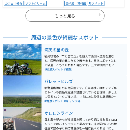
カフェ｜軽食
ソフトクリーム
美術館｜資料館
珍スポット
もっと見る
周辺の景色が綺麗なスポット
満天の星の丘
観光牧場の「羊と雲の丘」を超えて西側へ道路を進む
と、満天の星の丘にたどり着きます。星空スポットとし
て全道一ともうたわれた場所です。 丘では肉眼でもいく
つもの星を見ることができ、天然のプラネタリウムを楽
#絶景スポット
#夜景
しむことができます。
パレットヒルズ
北海道鷹栖町の自然公園です。駐車場横にはキャンプ場
とトイレや自動販売機が設置されている管理棟、少し上
に登るとパークゴルフ場、さらに上に登ると鷹栖町から
大雪山を一望できる展望台があり、いろいろな楽しみ方
#絶景スポット
#キャンプ場
ができる公園です。週末はキャンプ場には、かなりの数
のテントが張られており賑わっています。
オロロンライン
日本海を望みながら海風を感じて走り続けられるオロロ
ンラインはバイクで走ると最高です。道の駅おびらの鰊
番屋で数の子と鰊の甘露煮を一緒に食べられる「にしん