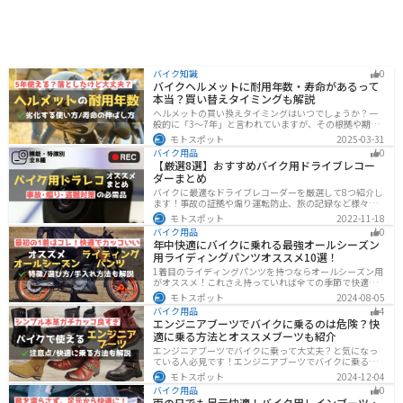
バイク知識
0
バイクヘルメットに耐用年数・寿命があるって
本当？買い替えタイミングも解説
ヘルメットの買い換えタイミングはいつでしょうか？一
般的に「3〜7年」と言われていますが、その根拠や期限
前でも早めに交換した方がいいケースを紹介します。安
モトスポット
2025-03-31
全にバイクに乗るためにもヘルメットの寿命についてし
バイク用品
0
っかりと理解しておきましょう。
【厳選8選】おすすめバイク用ドライブレコー
ダーまとめ
バイクに最適なドライブレコーダーを厳選して8つ紹介し
ます！事故の証拠や煽り運転防止、旅の記録など様々な
役に立つドライブコーダー、何を選べばいいか迷ってい
モトスポット
2022-11-18
る方に特徴別にまとめました。
バイク用品
0
年中快適にバイクに乗れる最強オールシーズン
用ライディングパンツオススメ10選！
1着目のライディングパンツを持つならオールシーズン用
がオススメ！これさえ持っていれば全ての季節で快適に
ツーリングできます。快適性だけでなく、機能性やデザ
モトスポット
2024-08-05
インに優れたものも多くあるので、安全にカッコよくバ
バイク用品
4
イクに乗りたい人は是非持っておきましょう。
エンジニアブーツでバイクに乗るのは危険？快
適に乗る方法とオススメブーツも紹介
エンジニアブーツでバイクに乗って大丈夫？と気になっ
ている人必見です！エンジニアブーツでバイクに乗るメ
リットデメリット、おすすめのブーツまで徹底解説しま
モトスポット
2024-12-04
す。ファッション性が高く、バイクに乗っている時もそ
バイク用品
0
うじゃない時もかっこよくキメたい人にオススメです。
雨の日でも足元快適！バイク用レインブーツ・