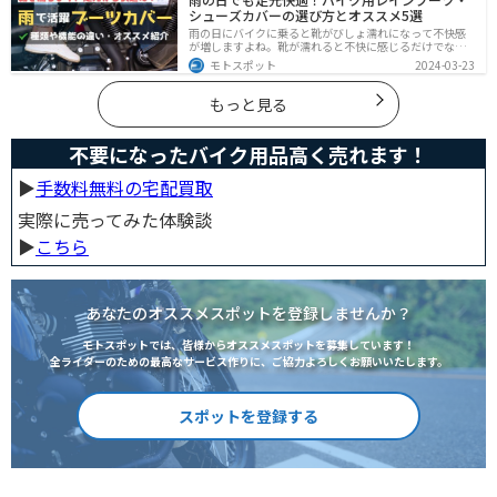
シューズカバーの選び方とオススメ5選
雨の日にバイクに乗ると靴がびしょ濡れになって不快感
が増しますよね。靴が濡れると不快に感じるだけでなく
操作性にも影響が出るので事故の原因にもなります。ブ
モトスポット
2024-03-23
ーツカバーを使うことで靴を雨や汚れから防ぐことがで
きます。防風効果もあるので寒さ対策にもなります。
もっと見る
不要になったバイク用品高く売れます！
▶︎
手数料無料の宅配買取
実際に売ってみた体験談
▶︎
こちら
あなたのオススメスポットを登録しませんか？
モトスポットでは、皆様からオススメスポットを募集しています！
全ライダーのための最高なサービス作りに、ご協力よろしくお願いいたします。
スポットを登録する