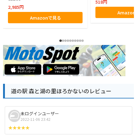
518円
2,985円
Amazo
Amazonで見る
道の駅 森と湖の里ほろかないのレビュー
未ログインユーザー
2022-11-06 23:42