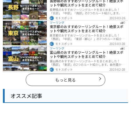
長野県のおすすめツーリングルート！絶景スポ
ットや観光スポットをまとめて紹介
長野県のおすすめツーリングルートをまとめました！
「北部」「中部」「南部」の3つのルート紹介します。諏
訪湖やビーナスラインのような全国でも有名なツーリン
モトスポット
2023-03-26
グスポットが多数あります。バイクで長野県にツーリン
ツーリング
0
グに行く際は参考にしてください。
東京都のおすすめツーリングルート！絶景スポ
ットや観光スポットをまとめて紹介
東京都のおすすめツーリングルートをまとめました！
「西部」「中部」「東部（都心）」の3つのルート紹介し
ます。西に行けば奥多摩の自然、東に行けば都心スポッ
モトスポット
2023-03-28
トと、自然も街も楽しめるスポットが多数あります。バ
ツーリング
1
イクで東京都にツーリングに行く際は参考にしてくださ
富山県のおすすめツーリングルート！絶景スポ
い。
ットや観光スポットをまとめて紹介
富山県のおすすめツーリングルートをまとめました！
「西部」「東部」の2つのルート紹介します。自然豊かな
山と海、温泉が充実しており、美術館などもあるので、
モトスポット
2023-02-28
自然を満喫するツーリングができます。バイクで富山県
にツーリングに行く際は参考にしてください。
もっと見る
オススメ記事