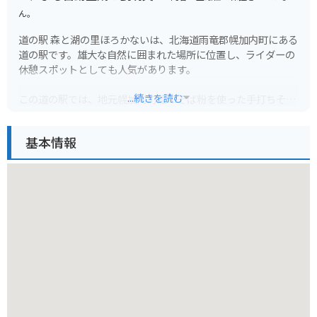
ん。
道の駅 森と湖の里ほろかないは、北海道雨竜郡幌加内町にある
道の駅です。雄大な自然に囲まれた場所に位置し、ライダーの
休憩スポットとしても人気があります。
...続きを読む
この道の駅では、地元幌加内町産のそば粉を使った手打ちそば
や、地元でとれた新鮮な農産物を味わうことができます。特
に、幌加内町は日本一のそばの生産量を誇る町として知られて
基本情報
おり、風味豊かなそばは絶品です。お土産にそばを購入するこ
ともできます。
また、道の駅の隣には「幌加内町森林公園」が広がっており、
パークゴルフ場やキャンプ場、テニスコートなどを楽しむこと
ができます。自然豊かな公園内を散策するのもおすすめです。
バイクで訪れる際には、駐車場も広く、休憩 facilities も充実
しているので安心です。周辺には、朱鞠内湖や天塩川などの景
勝地もあり、ツーリングの拠点としても最適です。