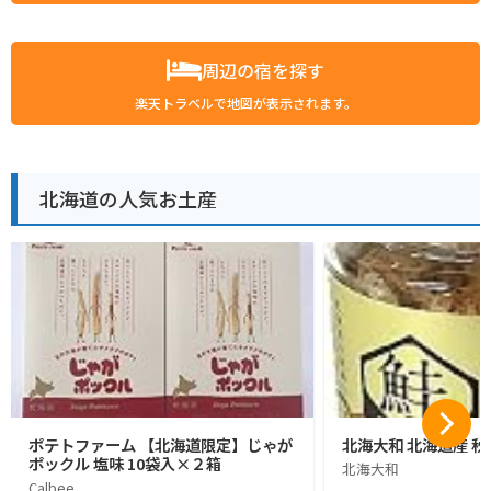
周辺の宿を探す
楽天トラベルで地図が表示されます。
北海道の人気お土産
ポテトファーム 【北海道限定】じゃが
北海大和 北海道産 秋
ポックル 塩味 10袋入×２箱
北海大和
Calbee