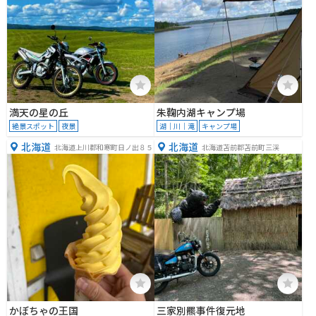
満天の星の丘
朱鞠内湖キャンプ場
絶景スポット
夜景
湖｜川｜滝
キャンプ場
北海道
北海道
北海道上川郡和寒町日ノ出８５
北海道苫前郡苫前町三渓
かぼちゃの王国
三家別羆事件復元地