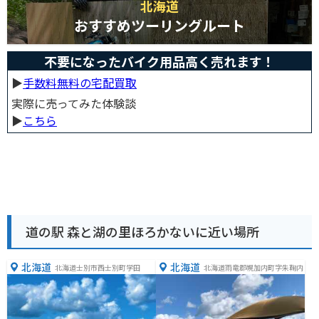
北海道
おすすめツーリングルート
不要になったバイク用品高く売れます！
▶︎
手数料無料の宅配買取
実際に売ってみた体験談
▶︎
こちら
道の駅 森と湖の里ほろかないに近い場所
北海道
北海道
北海道士別市西士別町学田
北海道雨竜郡幌加内町字朱鞠内