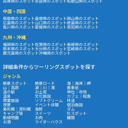
兵庫県のスポット
奈良県のスポット
和歌山県のスポット
中国・四国
鳥取県のスポット
島根県のスポット
岡山県のスポット
広島県のスポット
山口県のスポット
徳島県のスポット
香川県のスポット
愛媛県のスポット
高知県のスポット
九州・沖縄
福岡県のスポット
佐賀県のスポット
長崎県のスポット
熊本県のスポット
大分県のスポット
宮崎県のスポット
鹿児島県のスポット
沖縄県のスポット
詳細条件からツーリングスポットを探す
ジャンル
絶景スポット
絶景ロード
海｜海岸｜岬
山｜高原
湖｜川｜滝
食事処
道の駅
お土産
神社｜寺院
温泉
文化施設
カフェ｜軽食
商業施設
ソフトクリーム
林道
夜景
イベント体験
宿泊施設
美術館｜資料館
海鮮
ダム
キャンプ場
スイーツ
珍スポット
動植物園
お肉
麺類
お酒
ライダーハウス