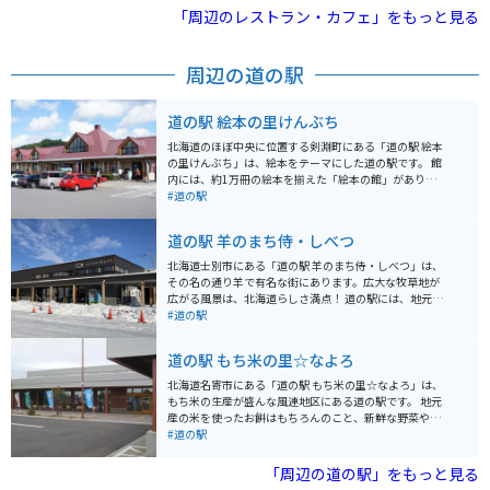
イーツとして人気を集めています。 見頃: 最も華やかな
「周辺のレストラン・カフェ」をもっと見る
のは7月上旬から中旬です。 入園料: 嬉しいことに入園は
無料（協力金受付あり）で、誰でも気軽に訪れることが
できます。 アクセス: 旭川や札幌からも車でアクセスし
周辺の道の駅
やすく、道の駅「ちっぷべつ」からもすぐ近くです。
広々とした無料駐車場: 園内には広めの無料駐車場が完備
されています。
道の駅 絵本の里けんぶち
北海道のほぼ中央に位置する剣淵町にある「道の駅 絵本
の里けんぶち」は、絵本をテーマにした道の駅です。 館
内には、約1万冊の絵本を揃えた「絵本の館」があり、
子どもから大人まで楽しむことができます。 また、剣淵
#道の駅
町の特産品を販売するコーナーや、地元の食材を使った
レストランもあり、休憩にも最適です。 バイクで訪れる
道の駅 羊のまち侍・しべつ
場合、道の駅には広い駐車場が完備されているので安心
です。 周辺には、美しい田園風景が広がっており、ツー
北海道士別市にある「道の駅 羊のまち侍・しべつ」は、
リングにもおすすめのエリアです。 剣淵町の特産品とし
その名の通り羊で有名な街にあります。広大な牧草地が
ては、絵本の里というだけあって絵本に関連するグッズ
広がる風景は、北海道らしさ満点！ 道の駅には、地元産
や、地元産の農産物を使った加工品などが人気です。 特
の食材をふんだんに使ったレストランや、新鮮な農産物
#道の駅
に、剣淵町産の大豆を使用した豆腐や豆乳は、濃厚な味
を販売する直売所があり、ドライブ途中の休憩に最適で
わいでおすすめです。 道の駅 絵本の里けんぶちは、絵本
す。特におすすめは、士別産の羊肉を使ったジンギスカ
道の駅 もち米の里☆なよろ
の世界に浸りながら、地元の美味しいものを楽しめる場
ン。臭みが少なく、柔らかくジューシーな味わいが楽し
所です。 北海道旅行の際は、ぜひ立ち寄ってみてくださ
めます。また、ソフトクリームやチーズなどの乳製品も
北海道名寄市にある「道の駅 もち米の里☆なよろ」は、
い。
人気です。 バイクで訪れる際は、広々とした駐車場があ
もち米の生産が盛んな風連地区にある道の駅です。 地元
るので安心です。道の駅周辺には、羊と触れ合える観光
産の米を使ったお餅はもちろんのこと、新鮮な野菜や特
牧場や、雄大な自然を満喫できるキャンプ場など、見ど
産品が販売されています。中でも人気なのは、もち米10
#道の駅
ころもたくさんあります。士別市街地にも近く、宿泊施
0%使用のソフトクリームです。もち米の独特な甘さと風
設や飲食店も充実しているので、ツーリングの拠点とし
味が感じられる、ここでしか味わえないソフトクリーム
「周辺の道の駅」をもっと見る
てもおすすめです。
です。 バイクで訪れる場合は、広々とした駐車場がある