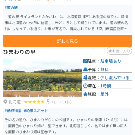
#道の駅
「道の駅 ライスランドふかがわ」は、北海道深川市にある道の駅です。深川
市は北海道の中央部に位置し、米どころとして知られています。 道の駅の名
前にもなっている通り、お米が有名で、併設されている「深川市農産物直売
所」では、地元産の新鮮な農産物を購入できます。特に、ブランド米「ふっ
詳しく見る
くりんこ」は、粘りがあり、冷めても美味しいと評判なので、お土産に最適
です。 また、道の駅には、レストランや軽食コーナーがあり、地元の食材を
ひまわりの里
お気に入り
使った料理を楽しむことができます。深川産の米粉を使ったパンやスイーツ
も人気です。バイクで訪れた際には、駐車場も広々としているので安心です。
駐車：
駐車場あり
周辺には、深川市の歴史や文化に触れることができる施設も点在していま
予算：
無料
す。例えば、「戸外炉峠駐車公園」は、パークゴルフ場や遊歩道が整備され
ており、自然を楽しむことができます。道の駅 ライスランドふかがわを拠点
混雑：
少し混んでいる
に、深川市の魅力を満喫してみてください。
滞在：
1時間
施設：
屋外
5
北海道
（口コミ1件）
#動植物園
#絶景スポット
その名の通り、ひまわりだらけの公園です。ひまわりの季節（7〜8月）には
一面黄色のひまわり畑が一望できます。北海道らしく、他ではまず無い広大
な面積のひまわり畑は圧巻です。