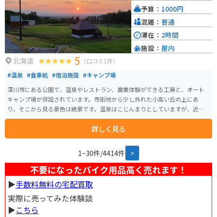
予算：
1000円
混雑：
普通
滞在：
2時間
施設：
屋内
5
北海道
（口コミ1件）
#温泉
#食事処
#宿泊施設
#キャンプ場
深川市にある公園で、温泉やレストラン、農業体験ができる工房と、オート
キャンプ場が併設されています。市街地から少し外れた小高い丘の上にあ
り、そこから見る景色は絶景です。温泉はこじんまりとしていますが、近く
に別の温泉があるので、比較的空いていることも多いです。
詳しく見る
1~30件/4414件
>
不要になったバイク用品高く売れます！
▶︎
手数料無料の宅配買取
実際に売ってみた体験談
▶︎
こちら