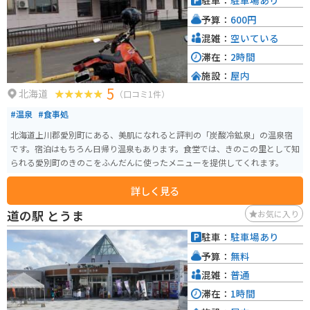
駐車：
駐車場あり
とバラの優雅な香りがふわっと広がる、この場所ならではのスイーツとして
予算：
600円
人気を集めています。 見頃: 最も華やかなのは7月上旬から中旬です。 入園料:
嬉しいことに入園は無料（協力金受付あり）で、誰でも気軽に訪れることが
混雑：
空いている
できます。 アクセス: 旭川や札幌からも車でアクセスしやすく、道の駅「ちっ
滞在：
2時間
ぷべつ」からもすぐ近くです。 広々とした無料駐車場: 園内には広めの無料駐
施設：
屋内
車場が完備されています。
5
北海道
（口コミ1件）
#温泉
#食事処
北海道上川郡愛別町にある、美肌になれると評判の「炭酸冷鉱泉」の温泉宿
です。宿泊はもちろん日帰り温泉もあります。食堂では、きのこの里として知
られる愛別町のきのこをふんだんに使ったメニューを提供してくれます。
詳しく見る
道の駅 とうま
お気に入り
駐車：
駐車場あり
予算：
無料
混雑：
普通
滞在：
1時間