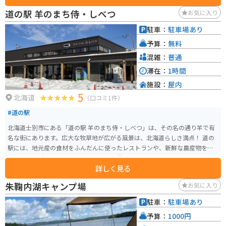
ので安心です。 周辺には、美しい田園風景が広がっており、ツーリングにも
道の駅 羊のまち侍・しべつ
お気に入り
おすすめのエリアです。 剣淵町の特産品としては、絵本の里というだけあっ
て絵本に関連するグッズや、地元産の農産物を使った加工品などが人気で
駐車：
駐車場あり
す。 特に、剣淵町産の大豆を使用した豆腐や豆乳は、濃厚な味わいでおすす
予算：
無料
めです。 道の駅 絵本の里けんぶちは、絵本の世界に浸りながら、地元の美味
しいものを楽しめる場所です。 北海道旅行の際は、ぜひ立ち寄ってみてくだ
混雑：
普通
さい。
滞在：
1時間
施設：
屋内
5
北海道
（口コミ1件）
#道の駅
北海道士別市にある「道の駅 羊のまち侍・しべつ」は、その名の通り羊で有
名な街にあります。広大な牧草地が広がる風景は、北海道らしさ満点！ 道の
駅には、地元産の食材をふんだんに使ったレストランや、新鮮な農産物を販
売する直売所があり、ドライブ途中の休憩に最適です。特におすすめは、士
詳しく見る
別産の羊肉を使ったジンギスカン。臭みが少なく、柔らかくジューシーな味
わいが楽しめます。また、ソフトクリームやチーズなどの乳製品も人気です。
朱鞠内湖キャンプ場
お気に入り
バイクで訪れる際は、広々とした駐車場があるので安心です。道の駅周辺に
は、羊と触れ合える観光牧場や、雄大な自然を満喫できるキャンプ場など、
駐車：
駐車場あり
見どころもたくさんあります。士別市街地にも近く、宿泊施設や飲食店も充
予算：
1000円
実しているので、ツーリングの拠点としてもおすすめです。