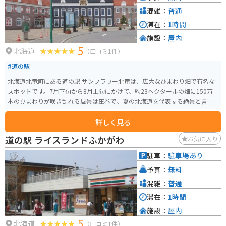
混雑：
普通
滞在：
1時間
施設：
屋内
5
北海道
（口コミ1件）
#道の駅
北海道北竜町にある道の駅 サンフラワー北竜は、広大なひまわり畑で有名な
スポットです。7月下旬から8月上旬にかけて、約23ヘクタールの畑に150万
本のひまわりが咲き乱れる風景は圧巻で、夏の北海道を代表する絶景と言え
るでしょう。 道の駅には、地元の農産物直売所やレストランがあり、北竜町
詳しく見る
産の新鮮な野菜や、ひまわり油を使った特産品などを購入できます。ひまわ
りソフトクリームも人気です。また、ひまわりの種や苗なども販売してお
道の駅 ライスランドふかがわ
お気に入り
り、お土産に最適です。 バイクで訪れる場合、駐車場も広々としているので
安心です。周辺には、ひまわり畑を眺めながら走れる道もあり、ツーリング
駐車：
駐車場あり
にも最適な場所と言えるでしょう。
予算：
無料
混雑：
普通
滞在：
1時間
施設：
屋内
5
北海道
（口コミ1件）