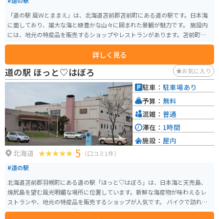
#道の駅
「道の駅 風Ｗとままえ」は、北海道苫前郡苫前町にある道の駅です。日本海
に面しており、雄大な海と緑豊かな山々に囲まれた景観が魅力です。 施設内
には、地元の特産品を販売するショップやレストランがあります。苫前町の
特産品といえば、なんといっても新鮮な海産物！毛ガニやホタテなど、四季
詳しく見る
折々の海の幸を堪能できます。また、苫前町は酪農も盛んなので、濃厚なソ
フトクリームもおすすめです。 バイクで訪れる際は、日本海沿いの道路を走
道の駅 ほっと♡はぼろ
お気に入り
行するのがおすすめです。風を感じながら、海岸線を走る爽快感は格別です。
道の駅には、広々とした駐車場と休憩スペースが完備されているので、ツー
駐車：
駐車場あり
リングの休憩地点としても最適です。 周辺には、風力発電の風車が立ち並ぶ
予算：
無料
「苫前グリーンヒルウインドパーク」や、夕陽の名所として知られる「とま
まえ夕陽ヶ丘展望台」など、観光スポットも点在しています。道の駅を拠点
混雑：
普通
に、周辺の観光も楽しんでみてはいかがでしょうか。
滞在：
1時間
施設：
屋内
5
北海道
（口コミ1件）
#道の駅
北海道苫前郡羽幌町にある道の駅「ほっと♡はぼろ」は、日本海と天売島、
焼尻島を望む風光明媚な場所に位置しています。新鮮な海産物が味わえるレ
ストランや、地元の特産品を販売するショップが人気です。 バイクで訪れる
際は、駐車場も広く、休憩場所としても最適です。周辺には、夕陽の名所と