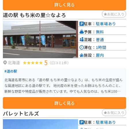
詳しく見る
行くので夜や朝方は行かない方がいい。藁の家の中には資料やスタンプメッ
セージを綴るノートが置いてあります。
道の駅 もち米の里☆なよろ
お気に入り
駐車：
駐車場あり
予算：
無料
混雑：
普通
滞在：
1時間
施設：
屋内
5
北海道
（口コミ1件）
#道の駅
北海道名寄市にある「道の駅 もち米の里☆なよろ」は、もち米の生産が盛ん
な風連地区にある道の駅です。 地元産の米を使ったお餅はもちろんのこと、
新鮮な野菜や特産品が販売されています。中でも人気なのは、もち米100%使
用のソフトクリームです。もち米の独特な甘さと風味が感じられる、ここで
詳しく見る
しか味わえないソフトクリームです。 バイクで訪れる場合は、広々とした駐
車場があるので安心です。道の駅には、観光案内所や休憩スペースも併設さ
パレットヒルズ
お気に入り
れているので、ツーリングの休憩にも最適な場所です。 周辺には、美しい田
園風景が広がっており、特に夏場は緑一面の稲穂が楽しめます。また、道の
駐車：
駐車場あり
駅から少し足を伸ばせば、ひまわり畑やラベンダー畑など、季節の花々を楽