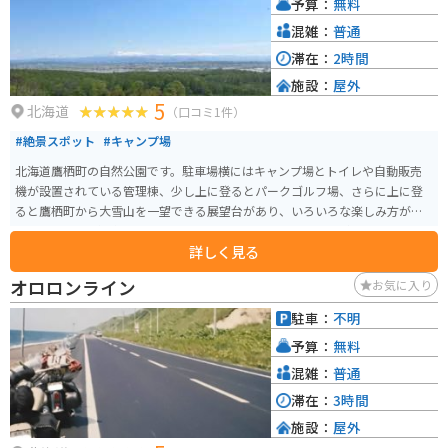
予算：
無料
しむこともできます。
混雑：
普通
滞在：
2時間
施設：
屋外
5
北海道
（口コミ1件）
#絶景スポット
#キャンプ場
北海道鷹栖町の自然公園です。駐車場横にはキャンプ場とトイレや自動販売
機が設置されている管理棟、少し上に登るとパークゴルフ場、さらに上に登
ると鷹栖町から大雪山を一望できる展望台があり、いろいろな楽しみ方がで
きる公園です。週末はキャンプ場には、かなりの数のテントが張られており
詳しく見る
賑わっています。
オロロンライン
お気に入り
駐車：
不明
予算：
無料
混雑：
普通
滞在：
3時間
施設：
屋外