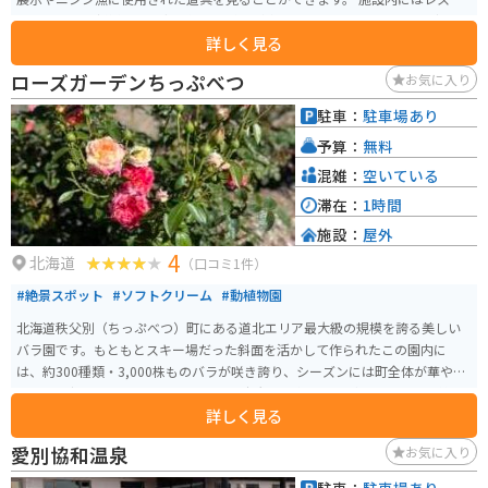
ランもあり、新鮮な魚介類を使った料理が楽しめます。特に、ニシンの親子
詳しく見る
丼や焼き魚定食が人気です。また、売店では地元産の海産物の加工品や、お
土産なども販売しています。 バイクで訪れる場合、日本海沿いの道路を走行
ローズガーデンちっぷべつ
お気に入り
することになり、景色が良いのでおすすめです。駐車場も広々としているの
で、休憩場所としても最適です。
駐車：
駐車場あり
予算：
無料
混雑：
空いている
滞在：
1時間
施設：
屋外
4
北海道
（口コミ1件）
#絶景スポット
#ソフトクリーム
#動植物園
北海道秩父別（ちっぷべつ）町にある道北エリア最大級の規模を誇る美しい
バラ園です。もともとスキー場だった斜面を活かして作られたこの園内に
は、約300種類・3,000株ものバラが咲き誇り、シーズンには町全体が華やか
な香りに包まれます。 斜面を利用した広大な園内には、ギリシャ語で「美し
詳しく見る
い」を意味する「カロスの丘展望台」があります。そこから見下ろすバラの
花々と、のどかな秩父別の田園風景が織りなす景色は、まさに北海道らしい
愛別協和温泉
お気に入り
開放感に溢れています。 散策のお供に欠かせないのが、売店「バラの城ふろ
ーら」で販売されているピンク色のローズソフトクリームです。一口食べる