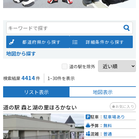
都道府県から探す
詳細条件から探す
地図から探す
道の駅を除外
4414
検索結果
件
1~30件を表示
リスト表示
地図表示
道の駅 森と湖の里ほろかない
お気に入り
駐車：
駐車場あり
予算：
無料
混雑：
普通