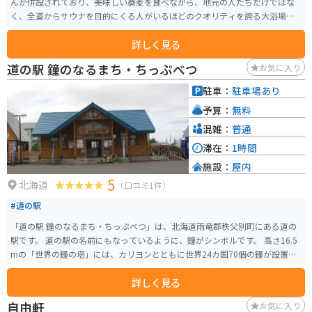
んが併設されており、美味しい蕎麦を食べながら、地元の人たちだけではな
く、全道からサウナを目的にくる人がいるほどのクオリティを誇る大浴場で
疲れをとってリフレッシュすることができます。 リラックスできるスペース
詳しく見る
もあるので、日帰りでも宿泊でも楽しめます。
道の駅 鐘のなるまち・ちっぷべつ
お気に入り
駐車：
駐車場あり
予算：
無料
混雑：
普通
滞在：
1時間
施設：
屋内
5
北海道
（口コミ1件）
#道の駅
「道の駅 鐘のなるまち・ちっぷべつ」は、北海道雨竜郡秩父別町にある道の
駅です。 道の駅の名前にもなっているように、鐘がシンボルです。 高さ16.5
mの「世界の鐘の塔」には、カリヨンとともに世界24カ国70個の鐘が設置さ
れています。 施設内には、地元の農産物が並ぶ直売所や、秩父別町の特産品
詳しく見る
であるブロイラーを使った料理が楽しめるレストランがあります。 また、パ
ークゴルフ場や温泉施設も併設されているので、ゆったりと過ごしたい方に
自由軒
お気に入り
もおすすめです。 バイクで訪れる際は、広い駐車場があるので安心です。 道