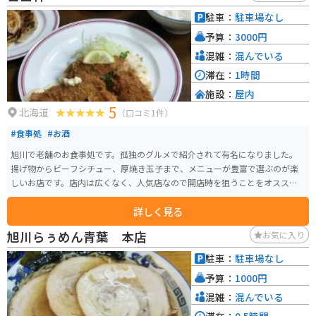
の駅周辺には、広大な田園風景が広がっているので、ツーリングの休憩にも
駐車：
駐車場なし
最適な場所です。
予算：
3000円
混雑：
混んでいる
滞在：
1時間
施設：
屋内
5
北海道
（口コミ1件）
#食事処
#お酒
旭川で老舗のお食事処です。孤独のグルメで紹介されて有名になりました。
揚げ物からビーフシチュー、厚焼き玉子まで、メニューが豊富で選ぶのが楽
しいお店です。店内は広くなく、人気店なので開店時を狙うことをオススメ
します。
詳しく見る
旭川らぅめん青葉 本店
お気に入り
駐車：
駐車場なし
予算：
1000円
混雑：
混んでいる