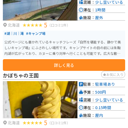
混雑：
少し空いている
滞在：
1時間
施設：
屋外
5
北海道
（口コミ1件）
#湖｜川｜滝
#キャンプ場
公式ページにも書かれているキャッチフレーズ『自然を堪能する、静かで美
しいキャンプ場』にふさわしい場所です。キャンプサイトの目の前には朱鞠
内湖が広がっており、カヌーに乗り対岸へ行くことも可能です。広大な敷地
でありながら、野外灯が少ないため天気の良い日には星空を堪能できます。
詳しく見る
連休にはソロキャンプを楽しむライダんから、カップルや家族連れのキャン
ピングカーや四輪駆動車がづらりとテントのそばに駐車しています。
かぼちゃの王国
お気に入り
駐車：
駐車場あり
予算：
500円
混雑：
少し空いている
滞在：
0.15時間
施設：
屋内
5
北海道
（口コミ1件）