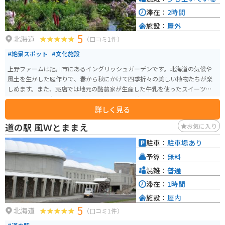
滞在：
2時間
施設：
屋外
5
北海道
（口コミ1件）
#絶景スポット
#文化施設
上野ファームは旭川市にあるイングリッシュガーデンです。北海道の気候や
風土を生かした庭作りで、春から秋にかけて四季折々の美しい植物たちが楽
しめます。また、売店では地元の酪農家が生産した牛乳を使ったスイーツ
や、おしゃれで便利なガーデニング用品、花の苗などを買うことができま
詳しく見る
す。
道の駅 風Ｗとままえ
お気に入り
駐車：
駐車場あり
予算：
無料
混雑：
普通
滞在：
1時間
施設：
屋内
5
北海道
（口コミ1件）