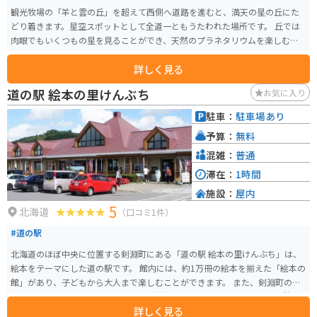
観光牧場の「羊と雲の丘」を超えて西側へ道路を進むと、満天の星の丘にた
どり着きます。星空スポットとして全道一ともうたわれた場所です。 丘では
肉眼でもいくつもの星を見ることができ、天然のプラネタリウムを楽しむこ
とができます。
詳しく見る
道の駅 絵本の里けんぶち
お気に入り
駐車：
駐車場あり
予算：
無料
混雑：
普通
滞在：
1時間
施設：
屋内
5
北海道
（口コミ1件）
#道の駅
北海道のほぼ中央に位置する剣淵町にある「道の駅 絵本の里けんぶち」は、
絵本をテーマにした道の駅です。 館内には、約1万冊の絵本を揃えた「絵本の
館」があり、子どもから大人まで楽しむことができます。 また、剣淵町の特
産品を販売するコーナーや、地元の食材を使ったレストランもあり、休憩に
詳しく見る
も最適です。 バイクで訪れる場合、道の駅には広い駐車場が完備されている