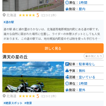
滞在：
1時間
施設：
屋内
5
北海道
（口コミ1件）
#道の駅
道の駅 森と湖の里ほろかないは、北海道雨竜郡幌加内町にある道の駅です。
雄大な自然に囲まれた場所に位置し、ライダーの休憩スポットとしても人気
があります。 この道の駅では、地元幌加内町産のそば粉を使った手打ちそば
や、地元でとれた新鮮な農産物を味わうことができます。特に、幌加内町は
詳しく見る
日本一のそばの生産量を誇る町として知られており、風味豊かなそばは絶品
です。お土産にそばを購入することもできます。 また、道の駅の隣には「幌
満天の星の丘
お気に入り
加内町森林公園」が広がっており、パークゴルフ場やキャンプ場、テニスコ
ートなどを楽しむことができます。自然豊かな公園内を散策するのもおすす
駐車：
駐車場なし
めです。 バイクで訪れる際には、駐車場も広く、休憩 facilities も充実してい
予算：
無料
るので安心です。周辺には、朱鞠内湖や天塩川などの景勝地もあり、ツーリ
ングの拠点としても最適です。
混雑：
空いている
滞在：
1時間
施設：
屋外
5
北海道
（口コミ1件）
#絶景スポット
#夜景