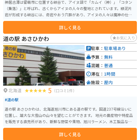
神居古潭は留萌市に位置する峡谷で、アイヌ語で「カムイ（神）」「コタン
（集落）」と呼ばれ、古くからアイヌの人々の聖地とされています。緑泥片
岩が形成する峡谷には、奇岩やおう穴群があり、アイヌの人々は魔神の仕業
と恐れていたという歴史があります。 峡谷には吊り橋があり、景色を楽しめ
詳しく見る
ます。峡谷は美しい秋の紅葉が見られる名所であり、毎年９月２３日に「こ
たんまつり」を開催し、アイヌ文化の継承が行われています。また、対岸に
道の駅 あさひかわ
お気に入り
はアイヌ以前の人々の集落跡、旧駅舎があり、アイヌ以外の先人たちの生活
の一端を垣間見ることができます。
駐車：
駐車場あり
予算：
無料
混雑：
普通
滞在：
1時間
施設：
屋内
5
北海道
（口コミ1件）
#道の駅
道の駅 あさひかわは、北海道旭川市にある道の駅です。国道237号線沿いに
位置し、雄大な大雪山の山々を望むことができます。 地元の農産物や特産品
を販売する直売所があり、新鮮な野菜や果物、旭川ラーメン、木工製品など
が人気です。また、レストランでは、地元食材を使った料理やスイーツを楽
詳しく見る
しむことができます。 バイクで訪れる場合、駐車場も広く、休憩場所として