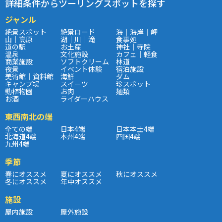
詳細条件からツーリングスポットを探す
ジャンル
絶景スポット
絶景ロード
海｜海岸｜岬
山｜高原
湖｜川｜滝
食事処
道の駅
お土産
神社｜寺院
温泉
文化施設
カフェ｜軽食
商業施設
ソフトクリーム
林道
夜景
イベント体験
宿泊施設
美術館｜資料館
海鮮
ダム
キャンプ場
スイーツ
珍スポット
動植物園
お肉
麺類
お酒
ライダーハウス
東西南北の端
全ての端
日本4端
日本本土4端
北海道4端
本州4端
四国4端
九州4端
季節
春にオススメ
夏にオススメ
秋にオススメ
冬にオススメ
年中オススメ
施設
屋内施設
屋外施設