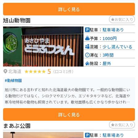
詳しく見る
旭山動物園
お気に入り
駐車：
駐車場あり
予算：
1000円
混雑：
少し混んでいる
滞在：
3時間
施設：
屋外
5
北海道
（口コミ1件）
#動植物園
旭川市にある言わずと知れた北海道最大の動物園です。一般的な動物園にい
る動物だけではなく、シロクマやエゾシカ、エゾキタキツネなど、北海道や
寒冷地特有の動物も飼育されています。敷地面積も広くかなり歩かなければ
いけませんが、退屈しないほどの動物がいるので、老若男女楽しめるスポッ
詳しく見る
トです。
まあぶ公園
お気に入り
駐車：
駐車場あり