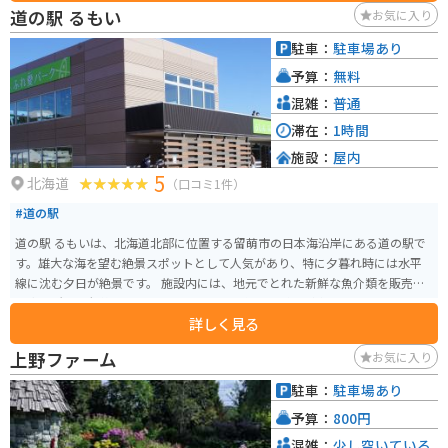
も最適です。周辺には、旭山動物園や旭川ラーメン村など、観光スポットも充
道の駅 るもい
お気に入り
実しているので、旭川観光の拠点としてもおすすめです。 特に、夏はツーリ
ングを楽しむライダーが多く訪れます。道の駅 あさひかわは、地元の情報収
駐車：
駐車場あり
集の場としても活用できるので、ぜひ立ち寄ってみてください。
予算：
無料
混雑：
普通
滞在：
1時間
施設：
屋内
5
北海道
（口コミ1件）
#道の駅
道の駅 るもいは、北海道北部に位置する留萌市の日本海沿岸にある道の駅で
す。雄大な海を望む絶景スポットとして人気があり、特に夕暮れ時には水平
線に沈む夕日が絶景です。 施設内には、地元でとれた新鮮な魚介類を販売す
る直売所や、留萌の特産品である数の子を使った料理が楽しめるレストラン
詳しく見る
があります。また、海産物の加工品や、北海道ならではのお土産も充実して
いるので、旅の思い出にぴったりです。 バイクで訪れる場合は、駐車場も広
上野ファーム
お気に入り
く停めやすいので安心です。日本海沿岸を走る国道231号線沿いに位置してい
るので、ツーリングの休憩スポットとしても最適です。周辺には、黄金岬や
駐車：
駐車場あり
増毛町の暑寒別天売焼尻国定公園など、風光明媚な観光スポットも多いの
予算：
800円
で、ぜひ立ち寄ってみてください。
混雑：
少し空いている