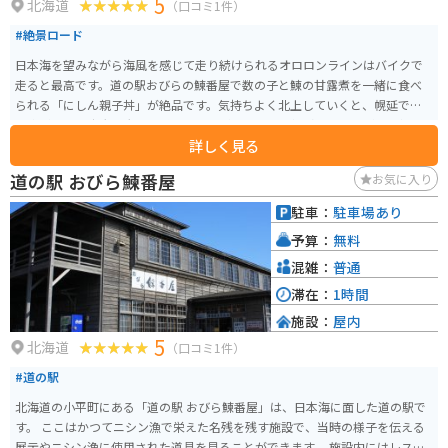
5
北海道
（口コミ1件）
#絶景ロード
日本海を望みながら海風を感じて走り続けられるオロロンラインはバイクで
走ると最高です。道の駅おびらの鰊番屋で数の子と鰊の甘露煮を一緒に食べ
られる「にしん親子丼」が絶品です。気持ちよく北上していくと、幌延では
風車があって広大な大地を感じる風景があったりと撮影スポットが目白押し
詳しく見る
です。
道の駅 おびら鰊番屋
お気に入り
駐車：
駐車場あり
予算：
無料
混雑：
普通
滞在：
1時間
施設：
屋内
5
北海道
（口コミ1件）
#道の駅
北海道の小平町にある「道の駅 おびら鰊番屋」は、日本海に面した道の駅で
す。 ここはかつてニシン漁で栄えた名残を残す施設で、当時の様子を伝える
展示やニシン漁に使用された道具を見ることができます。 施設内にはレスト