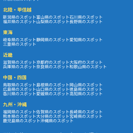
北陸・甲信越
新潟県のスポット
富山県のスポット
石川県のスポット
福井県のスポット
山梨県のスポット
長野県のスポット
東海
岐阜県のスポット
静岡県のスポット
愛知県のスポット
三重県のスポット
近畿
滋賀県のスポット
京都府のスポット
大阪府のスポット
兵庫県のスポット
奈良県のスポット
和歌山県のスポット
中国・四国
鳥取県のスポット
島根県のスポット
岡山県のスポット
広島県のスポット
山口県のスポット
徳島県のスポット
香川県のスポット
愛媛県のスポット
高知県のスポット
九州・沖縄
福岡県のスポット
佐賀県のスポット
長崎県のスポット
熊本県のスポット
大分県のスポット
宮崎県のスポット
鹿児島県のスポット
沖縄県のスポット