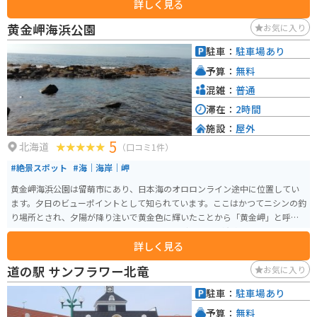
詳しく見る
して知られる「はぼろサンセットビーチ」や、奇岩が連なる海岸線が続く
「羽幌シーサイドパーク」など、ツーリングスポットも充実しています。 道
黄金岬海浜公園
お気に入り
の駅で購入できる羽幌町名産の「甘エビ」は、ぜひお土産にどうぞ。
駐車：
駐車場あり
予算：
無料
混雑：
普通
滞在：
2時間
施設：
屋外
5
北海道
（口コミ1件）
#絶景スポット
#海｜海岸｜岬
黄金岬海浜公園は留萌市にあり、日本海のオロロンライン途中に位置してい
ます。夕日のビューポイントとして知られています。ここはかつてニシンの釣
り場所とされ、夕陽が降り注いで黄金色に輝いたことから「黄金岬」と呼ば
れるようになったと伝えられています。 沖に沈む夕陽が有名で、その眺めは
詳しく見る
「日本一の落陽」と言われています。駐車場やトイレが完備されており、非
常にアクセスしやすい絶景スポットとして観光客に人気です。
道の駅 サンフラワー北竜
お気に入り
駐車：
駐車場あり
予算：
無料