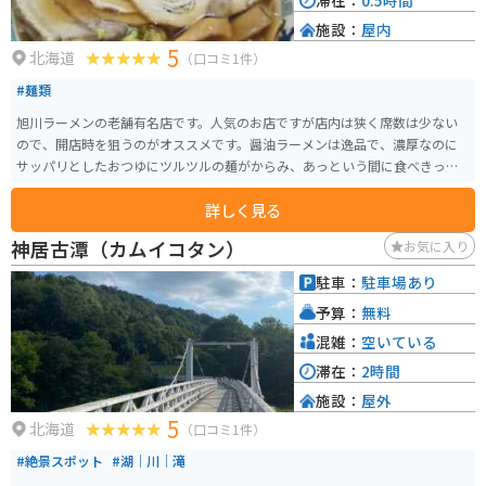
滞在：
0.5時間
施設：
屋内
5
北海道
（口コミ1件）
#麺類
旭川ラーメンの老舗有名店です。人気のお店ですが店内は狭く席数は少ない
ので、開店時を狙うのがオススメです。醤油ラーメンは逸品で、濃厚なのに
サッパリとしたおつゆにツルツルの麺がからみ、あっという間に食べきって
しまいます。
詳しく見る
神居古潭（カムイコタン）
お気に入り
駐車：
駐車場あり
予算：
無料
混雑：
空いている
滞在：
2時間
施設：
屋外
5
北海道
（口コミ1件）
#絶景スポット
#湖｜川｜滝