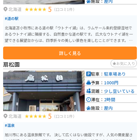
施設：
屋内
5
北海道
（口コミ1件）
#道の駅
北海道苫小牧市にある道の駅「ウトナイ湖」は、ラムサール条約登録湿地で
あるウトナイ湖に隣接する、自然豊かな道の駅です。 広大なウトナイ湖を一
望できる展望台からは、四季折々の美しい景色を楽しむことができます。 ま
た、自然観察路が整備されており、バードウォッチングや散策に最適です。
詳しく見る
ウトナイ湖に生息する動植物や野鳥について学べるネイチャーセンターもあ
ります。 地元の特産品を販売するショップでは、苫小牧産の新鮮な野菜や果
扇松園
お気に入り
物、海産物などを購入できます。 レストランでは、地元食材を使った料理が
楽しめます。 バイクで訪れる場合は、駐車場も広く休憩場所としても最適で
駐車：
駐車場あり
す。 苫小牧市内からも近く、観光の拠点としても便利です。
予算：
1000円
混雑：
少し空いている
滞在：
2時間
施設：
屋内
5
北海道
（口コミ1件）
#温泉
旭川市にある温泉旅館です。 決して広くはない施設ですが、人気の蕎麦屋さ