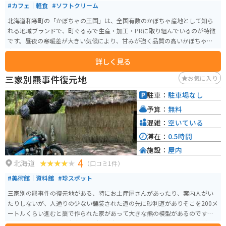
#カフェ｜軽食
#ソフトクリーム
北海道和寒町の「かぼちゃの王国」は、全国有数のかぼちゃ産地として知ら
れる地域ブランドで、町ぐるみで生産・加工・PRに取り組んでいるのが特徴
です。昼夜の寒暖差が大きい気候により、甘みが強く品質の高いかぼちゃが
育ち、収穫期にはイベントや特産品販売も行われ、観光としても楽しめま
詳しく見る
す。 かぼちゃを使ったスイーツや加工品も豊富で、食べ歩きやお土産選びも
魅力のひとつです。のどかな田園風景が広がるエリアで、自然を感じながら
三家別羆事件復元地
お気に入り
ゆったり過ごせます。バイクで訪れる場合は、北海道らしい開放的な直線道
路や景色を楽しめるルートが多く、ツーリングの立ち寄り先としてもおすす
駐車：
駐車場なし
めのスポットです。
予算：
無料
混雑：
空いている
滞在：
0.5時間
施設：
屋内
4
北海道
（口コミ1件）
#美術館｜資料館
#珍スポット
三家別の羆事件の復元地がある、特にお土産屋さんがあったり、案内人がい
たりしないが、人通りの少ない舗装された道の先に砂利道がありそこを200メ
ートルくらい進むと藁で作られた家があって大きな熊の模型があるのですぐ
にわかる。行く道中、本当にヒグマが出るのではないかとドキドキしながら