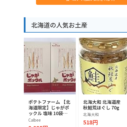
北海道の人気お土産
ポテトファーム 【北
北海大和 北海道産
海道限定】じゃがポ
秋鮭荒ほぐし 70g
ックル 塩味 10袋入
北海大和
×２箱
Calbee
518円