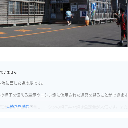
ていません。
本海に面した道の駅です。
時の様子を伝える展示やニシン漁に使用された道具を見ることができま
...続きを読む
料理が楽しめます。特に、ニシンの親子丼や焼き魚定食が人気です。また
しています。
とになり、景色が良いのでおすすめです。駐車場も広々としているので、