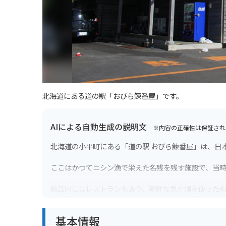
北海道にある道の駅「おびら鰊番屋」です。
AIによる自動生成の説明文
※内容の正確性は保証され
北海道の小平町にある「道の駅 おびら鰊番屋」は、日
ここはかつてニシン漁で栄えた名残を残す施設で、当
施設内にはレストランもあり、新鮮な魚介類を使った
店では地元産の海産物の加工品や、お土産なども販売
基本情報
バイクで訪れる場合、日本海沿いの道路を走行するこ