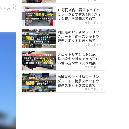
イルド
お気に入り
10万円以内で買えるバイク
ガレージおすすめ9選！バイ
ク保管から整備まで自宅で
楽々
モトスポット
岡山県のおすすめツーリン
グルート！絶景スポットや
観光スポットをまとめて紹
介
モトスポット
スロットルアシストは危
険？疲労を軽減できる正し
い使い方やオススメ商品を
紹介
モトスポット
福岡県のおすすめツーリン
グルート！絶景スポットや
観光スポットをまとめて紹
介
モトスポット