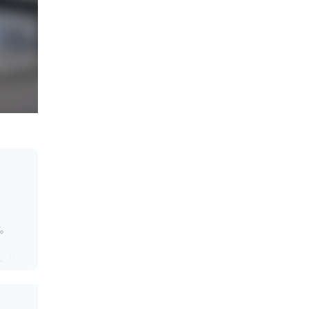
す。
、売
休憩