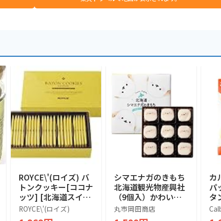
ROYCE\'(ロイズ) バ
シマエナガのきもち
カ
トンクッキー[ココナ
北海道観光物産興社
パ
ッツ] [北海道スイー
（9個入）かわいい
タン
ツ] 25個 (x 1)
シマエナガ (1箱)
袋
ROYCE\'(ロイズ)
丸市岡田商店
Cal