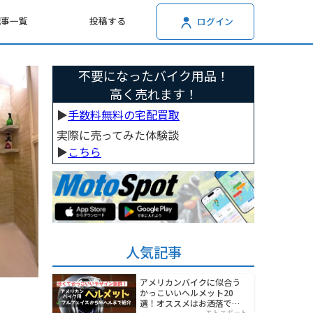
記事一覧
投稿する
ログイン
不要になったバイク用品！
高く売れます！
▶︎
手数料無料の宅配買取
実際に売ってみた体験談
▶︎
こちら
人気記事
アメリカンバイクに似合う
かっこいいヘルメット20
選！オススメはお洒落でワ
モトスポット