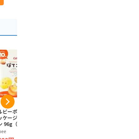
ルビーポテト【新
ISHIYA 白い恋人（ホ
プリッツ グ
ッケージ】ぽてコ
ワイト）12枚入
ごころPRE
 96g（16g*6
もろこし＞
石屋製菓
）1箱
定発売 24.
bee
プリッツ
1,394円