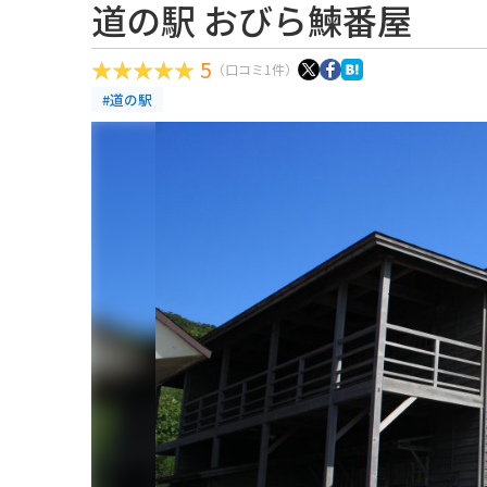
道の駅 おびら鰊番屋
5
（口コミ1件）
#道の駅