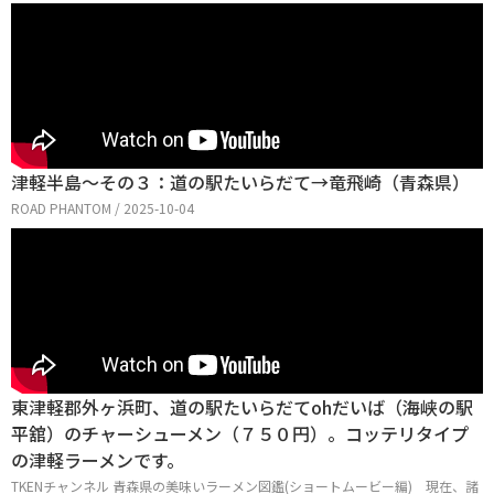
津軽半島〜その３：道の駅たいらだて→竜飛崎（青森県）
ROAD PHANTOM / 2025-10-04
東津軽郡外ヶ浜町、道の駅たいらだてohだいば（海峡の駅
平舘）のチャーシューメン（７５０円）。コッテリタイプ
の津軽ラーメンです。
TKENチャンネル 青森県の美味いラーメン図鑑(ショートムービー編) 現在、諸