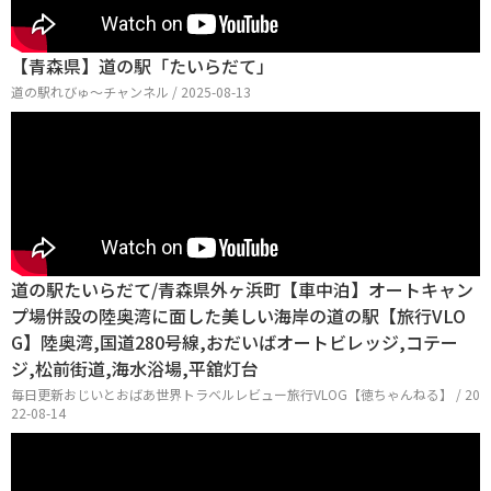
【青森県】道の駅「たいらだて」
道の駅れびゅ〜チャンネル / 2025-08-13
道の駅たいらだて/青森県外ヶ浜町【車中泊】オートキャン
プ場併設の陸奥湾に面した美しい海岸の道の駅【旅行VLO
G】陸奥湾,国道280号線,おだいばオートビレッジ,コテー
ジ,松前街道,海水浴場,平舘灯台
毎日更新おじいとおばあ世界トラベルレビュー旅行VLOG【徳ちゃんねる】 / 20
22-08-14