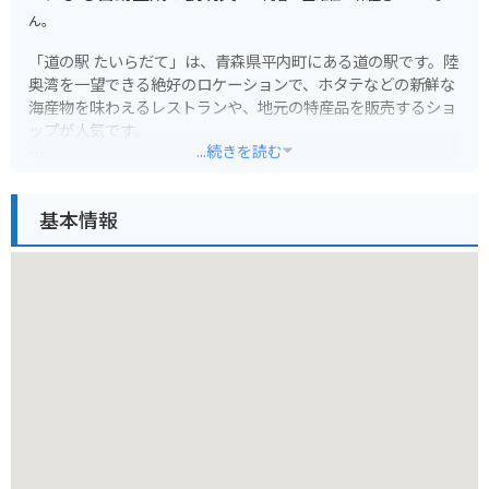
ん。
「道の駅 たいらだて」は、青森県平内町にある道の駅です。陸
奥湾を一望できる絶好のロケーションで、ホタテなどの新鮮な
海産物を味わえるレストランや、地元の特産品を販売するショ
ップが人気です。
...続きを読む
バイクで訪れる際は、道の駅に隣接する「白鳥ふれあい広場」
にバイク専用駐車場が用意されているので安心です。広場から
基本情報
は、穏やかな陸奥湾と、その向こうに広がる下北半島を一望で
きます。周辺には、夏泊半島や椿山など、風光明媚なツーリン
グスポットも点在しています。
平内町はホタテの養殖が盛んで、道の駅でも新鮮なホタテを味
わえます。ホタテ以外にも、ウニやアワビなどの新鮮な海産物
も人気です。また、青森県ならではのりんごを使ったスイーツ
もおすすめです。