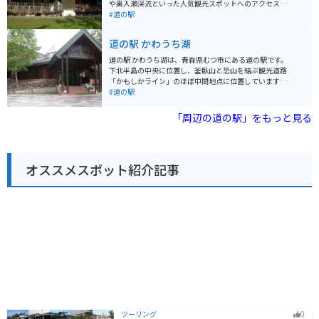
な道です。道の駅 いまべつで休憩を兼ねて、地元グルメ
や奥入瀬渓流といった人気観光スポットへのアクセスも
を堪能してみてはいかがでしょうか。
良好です。 特産品であるニンニクを使った料理が人気
#道の駅
で、「ガーリックステーキライス」や「ガーリックソフ
ト」など、ここでしか味わえないグルメを楽しむことが
道の駅 かわうち湖
できます。 また、隣接する「ガーリックセンター」で
は、ニンニク製品をはじめとしたお土産を購入したり、
道の駅 かわうち湖は、青森県むつ市にある道の駅です。
ニンニクの歴史や文化を学ぶことができます。 バイクで
下北半島の中央に位置し、釜臥山と恐山を結ぶ観光道路
訪れる場合、道の駅から奥入瀬渓流までの道のりは、ワ
「かもしかライン」のほぼ中間地点に位置しています。
インディングロードが続くため、ツーリングにも最適で
周辺には、仏ヶ浦や恐山、薬研温泉といった観光スポッ
#道の駅
す。ただし、カーブが多い区間もあるので、安全運転を
トがあります。 特産品としては、地元で採れた山菜やキ
心がけましょう。 周辺には、温泉施設もあるので、ツー
ノコを使った加工品や、大粒で甘みが強いことで知られ
「周辺の道の駅」をもっと見る
リングの疲れを癒やすこともできます。道の駅 わきのさ
る「かわうちブルーベリー」を使ったジャムやジュース
わは、観光の拠点としても、休憩場所としてもおすすめ
などが販売されています。 また、レストランでは、地元
です。
産の食材を使った料理を楽しむことができます。バイク
で訪れる際は、駐車場も広く、休憩場所としても最適で
オススメスポット紹介記事
す。かもしかラインは、景色が良く、ワインディングロ
ードとしても人気なので、ツーリングにもおすすめで
す。ただし、野生動物との遭遇には注意が必要です。
ツーリング
0