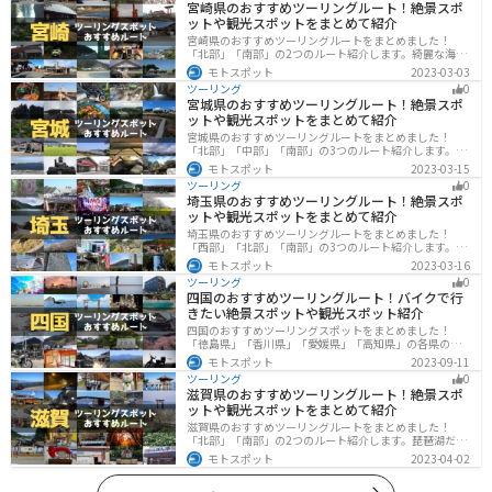
宮崎県のおすすめツーリングルート！絶景スポ
ットや観光スポットをまとめて紹介
宮崎県のおすすめツーリングルートをまとめました！
「北部」「南部」の2つのルート紹介します。綺麗な海岸
線が特徴的な海・自然豊かな山・趣のある神社を満喫す
モトスポット
2023-03-03
るツーリングができます。バイクで宮崎県にツーリング
ツーリング
0
に行く際は参考にしてください。
宮城県のおすすめツーリングルート！絶景スポ
ットや観光スポットをまとめて紹介
宮城県のおすすめツーリングルートをまとめました！
「北部」「中部」「南部」の3つのルート紹介します。キ
ツネ村や広大な山や滝、湖などを歴史や自然を満喫する
モトスポット
2023-03-15
ツーリングができます。バイクで宮城県にツーリングに
ツーリング
0
行く際は参考にしてください。
埼玉県のおすすめツーリングルート！絶景スポ
ットや観光スポットをまとめて紹介
埼玉県のおすすめツーリングルートをまとめました！
「西部」「北部」「南部」の3つのルート紹介します。自
然豊かな西側と街中の東側で違った楽しみ方ができま
モトスポット
2023-03-16
す。バイクで埼玉県にツーリングに行く際は参考にして
ツーリング
0
ください。
四国のおすすめツーリングルート！バイクで行
きたい絶景スポットや観光スポット紹介
四国のおすすめツーリングスポットをまとめました！
「徳島県」「香川県」「愛媛県」「高知県」の各県の観
光地紹介します。自然豊かな山々や湖、温泉地が点在
モトスポット
2023-09-11
し、四季折々の景色を楽しめるスポットが多数ありま
ツーリング
0
す。バイクで四国にツーリングに行く際は参考にしてく
滋賀県のおすすめツーリングルート！絶景スポ
ださい。
ットや観光スポットをまとめて紹介
滋賀県のおすすめツーリングルートをまとめました！
「北部」「南部」の2つのルート紹介します。琵琶湖だけ
でなく、比叡山ドライブウェイなどの山を楽しめるスポ
モトスポット
2023-04-02
ットも多数あります。バイクで滋賀県にツーリングに行
く際は参考にしてください。