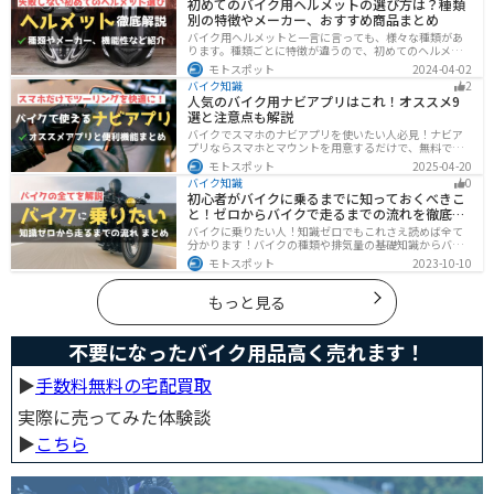
初めてのバイク用ヘルメットの選び方は？種類
別の特徴やメーカー、おすすめ商品まとめ
バイク用ヘルメットと一言に言っても、様々な種類があ
ります。種類ごとに特徴が違うので、初めてのヘルメッ
ト選びで失敗しないように、しっかりと理解して選ぶよ
モトスポット
2024-04-02
うにしましょう。この記事では、特徴やメリットデメリ
バイク知識
2
ット、有名メーカーなど初心者が知っておくべきことを
人気のバイク用ナビアプリはこれ！オススメ9
まとめました。
選と注意点も解説
バイクでスマホのナビアプリを使いたい人必見！ナビア
プリならスマホとマウントを用意するだけで、無料です
ぐにナビが利用できます。インカムがあれば音声案内も
モトスポット
2025-04-20
聞けるので運転に集中したまま簡単にルートの把握がで
バイク知識
0
きます。慣れない土地やツーリングなどで活躍すること
初心者がバイクに乗るまでに知っておくべきこ
間違いなしのオススメナビアプリを紹介します。
と！ゼロからバイクで走るまでの流れを徹底解
説
バイクに乗りたい人！知識ゼロでもこれさえ読めば全て
分かります！バイクの種類や排気量の基礎知識からバイ
クの選び方、免許の取り方、購入、納車、その後のバイ
モトスポット
2023-10-10
クライフまで全てサポートします！
もっと見る
不要になったバイク用品高く売れます！
▶︎
手数料無料の宅配買取
実際に売ってみた体験談
▶︎
こちら