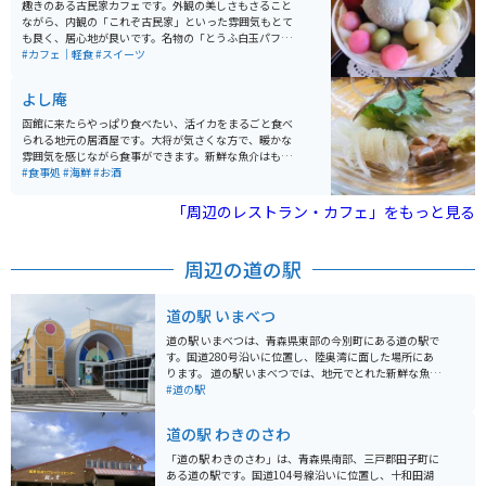
スポットもあります。岬に向かうまでの一本の山道から
趣きのある古民家カフェです。外観の美しさもさること
は綺麗な海、天気の良い日には函館が見えます。龍飛岬
ながら、内観の「これぞ古民家」といった雰囲気もとて
の少し手前には有名な青函トンネルがあり、中には入れ
も良く、居心地が良いです。名物の「とうふ白玉パフ
ませんがすぐ近くまで行き少しでけ中を見ることができ
ェ」は見た目も可愛らしくカラフルな和風パフェで、店
#カフェ｜軽食
#スイーツ
ます。車の数はお昼のピーク時でも駐車場の３分の１く
のイメージとぴったり合っています。もちろんお味も良
らいは空いています。 ただし、周辺は町におりないとガ
いです。スイーツの他に軽食もあるので、ゆったりと休
よし庵
ソリンスタンドもコンビニもスーパーもトイレも無いた
憩するのにもってこいのスポットです。
め、注意してください。龍飛岬の周りには絶景を楽しめ
函館に来たらやっぱり食べたい、活イカをまるごと食べ
るホテルがいくつかありますので、１泊するのもおすす
られる地元の居酒屋です。大将が気さくな方で、暖かな
めです。
雰囲気を感じながら食事ができます。新鮮な魚介はもち
ろん、美味しいお料理がたくさんあるので、その日のオ
#食事処
#海鮮
#お酒
ススメを大将に伺って、旬の物を食べるのがオススメで
す。生け簀から出たばかりの活イカは迫力満点、お味も
「周辺のレストラン・カフェ」をもっと見る
満点です。
周辺の道の駅
道の駅 いまべつ
道の駅 いまべつは、青森県東部の今別町にある道の駅で
す。国道280号沿いに位置し、陸奥湾に面した場所にあ
ります。 道の駅 いまべつでは、地元でとれた新鮮な魚介
類を使った料理が人気です。特に、陸奥湾でとれたホタ
#道の駅
テを使ったホタテラーメンやホタテ丼がおすすめです。
また、売店では、地元産の農産物や海産物の加工品など
道の駅 わきのさわ
も販売しています。 バイクで訪れる場合、道の駅 いまべ
つには広い駐車場が完備されているので安心です。陸奥
「道の駅 わきのさわ」は、青森県南部、三戸郡田子町に
湾沿いの国道280号は、景色が良くツーリングにも最適
ある道の駅です。国道104号線沿いに位置し、十和田湖