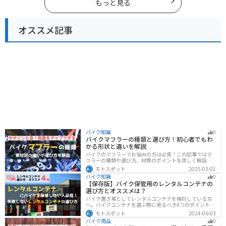
もっと見る
オススメ記事
バイク知識
0
バイクマフラーの種類と選び方！初心者でもわ
かる形状と違いを解説
バイクのマフラーでお悩みの方は必見！この記事ではマ
フラーの種類や選び方、材質のポイントを詳しく解説し
ています。実は初めてのカスタマイズには、先端だけ変
モトスポット
2025-03-01
えられるスリップオンマフラーがおすすめです。記事を
バイク知識
0
読めば、理想のサウンドと走りを手に入れられます。
【保存版】バイク保管用のレンタルコンテナの
選び方とオススメは？
バイク置き場としてレンタルコンテナを検討している方
へ。バイクコンテナを選ぶ時に見るべき4つのポイントと
オススメのレンタルコンテナ会社を徹底解説。これさえ
モトスポット
2024-06-03
読めば自分に最適なレンタルコンテナを見つけることが
バイク用品
0
できます。