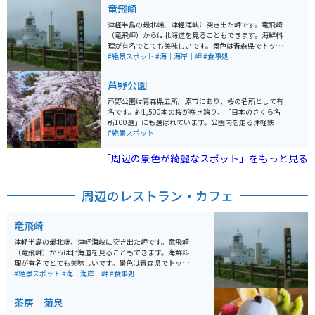
能で、道中も海を見ながら海岸線を走ってくるので、走
竜飛崎
るだけでも気持ちが良い道が続いています。
津軽半島の最北端、津軽海峡に突き出た岬です。竜飛崎
（竜飛岬）からは北海道を見ることもできます。海鮮料
理が有名でとても美味しいです。景色は青森県でトップ
クラスに綺麗な場所です。特に日の出と夕方の景色が最
#絶景スポット
#海｜海岸｜岬
#食事処
高です。夏はバイクで来る人も多くいます。 すぐ近くに
は、国道でありながら車もバイクも通れず、歩行者しか
芦野公園
通れないという「階段国道」と呼ばれる339号線なる珍
スポットもあります。岬に向かうまでの一本の山道から
芦野公園は青森県五所川原市にあり、桜の名所として有
は綺麗な海、天気の良い日には函館が見えます。龍飛岬
名です。約1,500本の桜が咲き誇り、「日本のさくら名
の少し手前には有名な青函トンネルがあり、中には入れ
所100選」にも選ばれています。公園内を走る津軽鉄道
ませんがすぐ近くまで行き少しでけ中を見ることができ
のローカル線や、昔ながらの駅舎に懐かしさを感じま
#絶景スポット
ます。車の数はお昼のピーク時でも駐車場の３分の１く
す。また、作家・太宰治が少年時代に遊んだ場所として
らいは空いています。 ただし、周辺は町におりないとガ
も知られ、関連する文学碑や銅像が設置されています。
「周辺の景色が綺麗なスポット」をもっと見る
ソリンスタンドもコンビニもスーパーもトイレも無いた
約80haの広大な園地には、芦野湖を中心とした自然豊か
め、注意してください。龍飛岬の周りには絶景を楽しめ
な景観が広がり、春の花見の他にも児童向けの動物園
るホテルがいくつかありますので、１泊するのもおすす
や、1,800本の松があるなど、四季折々の自然を楽しむ
周辺のレストラン・カフェ
めです。
ことができます。駐車場もあり、ちょっとしたご飯を食
べるところもあるので休憩にもオススメのスポットで
す。
竜飛崎
津軽半島の最北端、津軽海峡に突き出た岬です。竜飛崎
（竜飛岬）からは北海道を見ることもできます。海鮮料
理が有名でとても美味しいです。景色は青森県でトップ
クラスに綺麗な場所です。特に日の出と夕方の景色が最
#絶景スポット
#海｜海岸｜岬
#食事処
高です。夏はバイクで来る人も多くいます。 すぐ近くに
は、国道でありながら車もバイクも通れず、歩行者しか
茶房 菊泉
通れないという「階段国道」と呼ばれる339号線なる珍