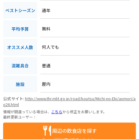
通年
ベストシーズン
無料
平均予算
何人でも
オススメ人数
普通
混雑具合
屋内
施設
公式サイト:
http://www.thr.mlit.go.jp/road/koutsu/Michi-no-Eki/aomori/a
o26.html
情報が間違っている場合は、
こちら
から修正をお願いします。
最終更新ユーザー：
周辺の飲食店を探す