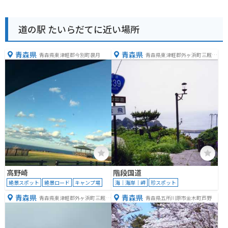
道の駅 たいらだてに近い場所
青森県
青森県
青森県東津軽郡今別町袰月
青森県東津軽郡外ヶ浜町三厩龍
浜
高野崎
階段国道
絶景スポット
絶景ロード
キャンプ場
海｜海岸｜岬
珍スポット
青森県
青森県
青森県東津軽郡外ヶ浜町三厩龍
青森県五所川原市金木町芦野
浜