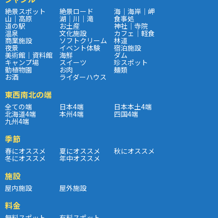
絶景スポット
絶景ロード
海｜海岸｜岬
山｜高原
湖｜川｜滝
食事処
道の駅
お土産
神社｜寺院
温泉
文化施設
カフェ｜軽食
商業施設
ソフトクリーム
林道
夜景
イベント体験
宿泊施設
美術館｜資料館
海鮮
ダム
キャンプ場
スイーツ
珍スポット
動植物園
お肉
麺類
お酒
ライダーハウス
東西南北の端
全ての端
日本4端
日本本土4端
北海道4端
本州4端
四国4端
九州4端
季節
春にオススメ
夏にオススメ
秋にオススメ
冬にオススメ
年中オススメ
施設
屋内施設
屋外施設
料金
無料スポット
有料スポット