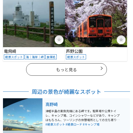
竜飛崎
芦野公園
絶景スポット
海｜海岸｜岬
食事処
絶景スポット
もっと見る
周辺の景色が綺麗なスポット
高野崎
津軽半島の東側先端にある岬です。駐車場や公衆トイ
レ、キャンプ場、コインシャワーなどがあり、キャンプ
はもちろん、ツーリングの休憩場所としての立ち寄りに
もオススメです。 海辺なので風が強いですが、天気がよ
#絶景スポット
#絶景ロード
#キャンプ場
ければ北海道が見えます。岩場までおりて歩くことも可