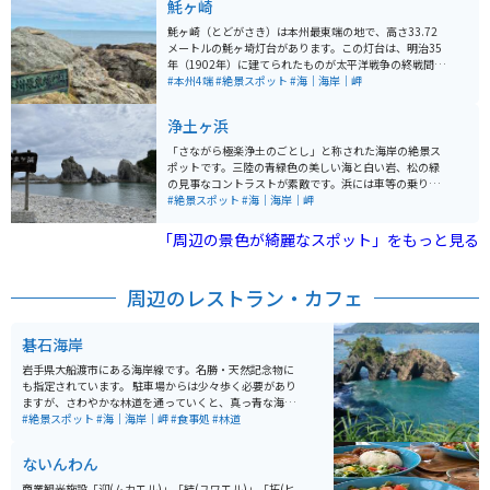
魹ヶ崎
魹ヶ崎（とどがさき）は本州最東端の地で、高さ33.72
メートルの魹ヶ埼灯台があります。この灯台は、明治35
年（1902年）に建てられたものが太平洋戦争の終戦間際
に被災し、昭和25年（1950年）に復旧されたものです。
#本州4端
#絶景スポット
#海｜海岸｜岬
灯台は平成8年3月まで職員が常駐する有人灯台でした
が、同年4月から無人化されました。現在は年に2回ほど
浄土ヶ浜
一般公開も行われています。 近くまで車やバイクで行け
ないので、3.8km離れた駐車場に駐車し、そこから山道
「さながら極楽浄土のごとし」と称された海岸の絶景ス
を歩いて向かうことになります。道は一部舗装されてい
ポットです。三陸の青緑色の美しい海と白い岩、松の緑
ますが、ほとんど未舗装なので、結構大変です。駐車場
の見事なコントラストが素敵です。浜には車等の乗り入
から歩いて30分ほどかかります。海辺には、本州最東端
れができないため、駐車場から歩いて散策が必要です
#絶景スポット
#海｜海岸｜岬
の石碑があるので、行く価値はありますが、体力に自信
が、その分、落ち着いた気持ちで極楽浄土の景色を見ら
がない人はやめておいた方がいいかもしれません。 到達
れます。
「周辺の景色が綺麗なスポット」をもっと見る
証明書は、宮古市内の以下の場所で購入できるので、行
かなくても手に入ります。 ・宮古駅前総合観光案内所 ・
浄土ヶ浜レストハウス ・シートピアなあど ・宮古セント
周辺のレストラン・カフェ
ラルホテル熊安 ・宮古ホテル沢田屋 ・浄土ヶ浜パークホ
テル ・ホテル近江屋 ・休暇村陸中宮古 ・宮古市重茂出
張所 ・たろう潮里ステーション
碁石海岸
岩手県大船渡市にある海岸線です。名勝・天然記念物に
も指定されています。 駐車場からは少々歩く必要があり
ますが、さわやかな林道を通っていくと、真っ青な海の
絶景が広がっています。 お食事処も近くにあります。海
#絶景スポット
#海｜海岸｜岬
#食事処
#林道
が好き、という方にオススメです。
ないんわん
商業観光施設「迎(ムカエル)」「結(ユワエル)」「拓(ヒ