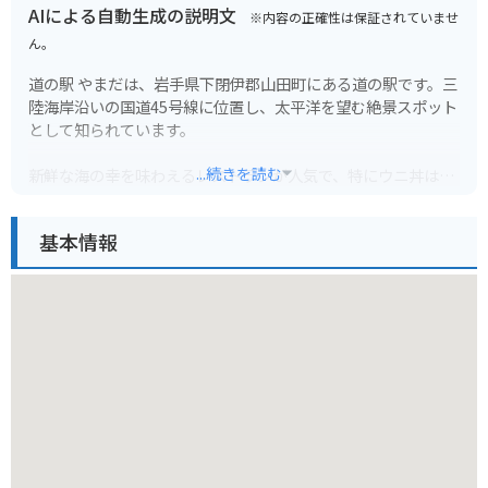
AIによる自動生成の説明文
※内容の正確性は保証されていませ
ん。
道の駅 やまだは、岩手県下閉伊郡山田町にある道の駅です。三
陸海岸沿いの国道45号線に位置し、太平洋を望む絶景スポット
として知られています。
...続きを読む
新鮮な海の幸を味わえるレストランが人気で、特にウニ丼は絶
品です。山田町はわかめの一大産地としても知られており、お
土産屋さんでは質の高いわかめを購入できます。また、地元で
基本情報
採れた新鮮な野菜や果物、海産物の加工品なども販売されてい
ます。
バイクで訪れる場合、道の駅から海岸線を北上すると、リアス
式海岸の絶景を眺めながらツーリングを楽しめます。南下する
と、宮古市方面へ向かい、浄土ヶ浜などの景勝地を巡るのもお
すすめです。
周辺には、震災遺構として保存されている山田町立山田中学校
や、東日本大震災の記憶を語り継ぐための震災伝承施設「いわ
てTSUNAMIメモリアル」などもあり、震災の教訓を学ぶこと