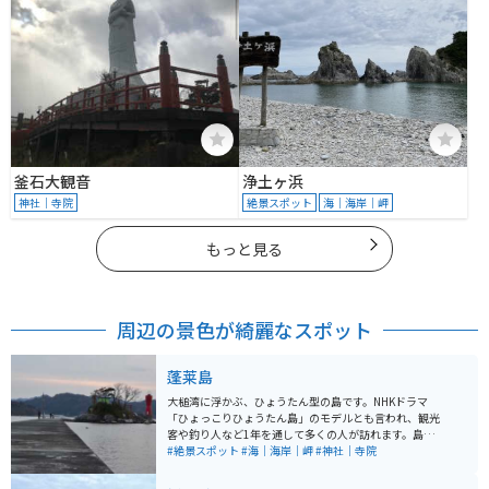
釜石大観音
浄土ヶ浜
神社｜寺院
絶景スポット
海｜海岸｜岬
もっと見る
周辺の景色が綺麗なスポット
蓬莱島
大槌湾に浮かぶ、ひょうたん型の島です。NHKドラマ
「ひょっこりひょうたん島」のモデルとも言われ、観光
客や釣り人など1年を通して多くの人が訪れます。島のお
社には豊漁と航海の安全を祈願し、弁財天が祭られてい
#絶景スポット
#海｜海岸｜岬
#神社｜寺院
ます。