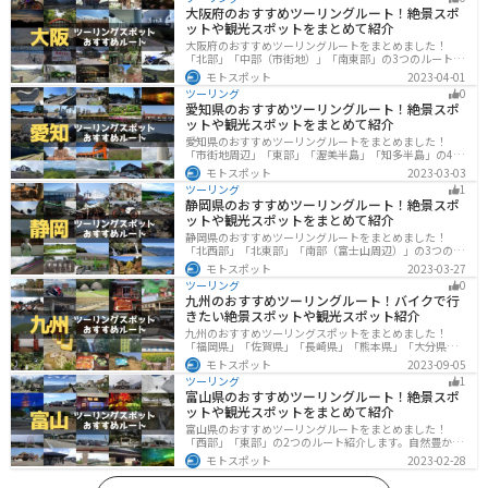
大阪府のおすすめツーリングルート！絶景スポ
ットや観光スポットをまとめて紹介
大阪府のおすすめツーリングルートをまとめました！
「北部」「中部（市街地）」「南東部」の3つのルート紹
介します。歴史と近代が融合した魅力的なエリアで様々
モトスポット
2023-04-01
な楽しみ方ができます。バイクで大阪府にツーリングに
ツーリング
0
行く際は参考にしてください。
愛知県のおすすめツーリングルート！絶景スポ
ットや観光スポットをまとめて紹介
愛知県のおすすめツーリングルートをまとめました！
「市街地周辺」「東部」「渥美半島」「知多半島」の4つ
のルート紹介します。名古屋周辺の栄えたスポットから
モトスポット
2023-03-03
山、海、美術館なども多数あり、自然・歴史・文化を満
ツーリング
1
喫するツーリングができます。バイクで愛知県にツーリ
静岡県のおすすめツーリングルート！絶景スポ
ングに行く際は参考にしてください。
ットや観光スポットをまとめて紹介
静岡県のおすすめツーリングルートをまとめました！
「北西部」「北東部」「南部（富士山周辺）」の3つのル
ート紹介します。富士山を中心に自然豊かな景色や食事
モトスポット
2023-03-27
を楽しめるスポットが多数あります。バイクで静岡県に
ツーリング
0
ツーリングに行く際は参考にしてください。
九州のおすすめツーリングルート！バイクで行
きたい絶景スポットや観光スポット紹介
九州のおすすめツーリングスポットをまとめました！
「福岡県」「佐賀県」「長崎県」「熊本県」「大分県」
「宮崎都」「鹿児島県」の各県の観光地紹介します。自
モトスポット
2023-09-05
然豊かな山々や湖、温泉地が点在し、四季折々の景色を
ツーリング
1
楽しめるスポットが多数あります。バイクで九州にツー
富山県のおすすめツーリングルート！絶景スポ
リングに行く際は参考にしてください。
ットや観光スポットをまとめて紹介
富山県のおすすめツーリングルートをまとめました！
「西部」「東部」の2つのルート紹介します。自然豊かな
山と海、温泉が充実しており、美術館などもあるので、
モトスポット
2023-02-28
自然を満喫するツーリングができます。バイクで富山県
にツーリングに行く際は参考にしてください。