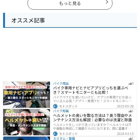
もっと見る
オススメ記事
バイク用品
0
バイク専用ナビとナビアプリどっちを選ぶべ
き？スマートモニターとも比較！
バイクでナビを使いたいけど、アプリか専用ナビか迷っ
ている人必見！アプリ・専用ナビ・スマートモニターの
メリット、デメリット、どんな人にオススメなのかを解
モトスポット
2025-05-28
説します。自分に合ったナビを見つけて快適なツーリン
バイク知識
1
グライフを送りましょう！
ヘルメットの臭いを取る方法は？臭う理由やメ
ンテナンス方法も解説｜必要なのは洗濯と除菌
ヘルメットをしっかり洗っていますか？ヘルメットは汗
や皮脂を吸収して雑菌だらけになります。顔に密着する
物なのでしっかりと除菌・消臭をする必要があります。
モトスポット
2024-03-15
この記事では、ヘルメットをまるっと綺麗にする方法を
カスタム・整備
1
まとめました。まだメンテナンスをしたことがないとい