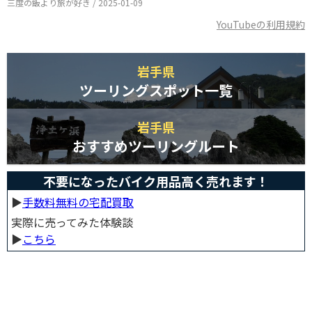
三度の飯より旅が好き / 2025-01-09
YouTubeの利用規約
岩手県
ツーリングスポット一覧
岩手県
おすすめツーリングルート
不要になったバイク用品高く売れます！
▶︎
手数料無料の宅配買取
実際に売ってみた体験談
▶︎
こちら