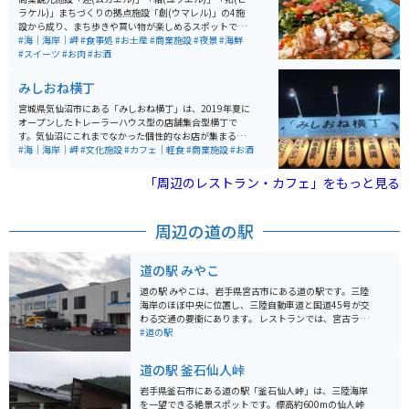
ラケル)」まちづくりの拠点施設「創(ウマレル)」の4施
設から成り、まち歩きや買い物が楽しめるスポットで
す。 地元の食材を使ったグルメを楽しむのはもちろん、
#海｜海岸｜岬
#食事処
#お土産
#商業施設
#夜景
#海鮮
ここでしかゲットできないお土産などもあります。 施設
#スイーツ
#お肉
#お酒
のすぐ側では漁船の係留風景が楽しめるので、食べ歩き
がてら足を伸ばしてみては？潮風を感じながら、間近に
みしおね横丁
見る漁船は圧巻です！運が良ければ、漁師さんに会うこ
とができるかも。
宮城県気仙沼市にある「みしおね横丁」は、2019年夏に
オープンしたトレーラーハウス型の店舗集合型横丁で
す。気仙沼にこれまでなかった個性的なお店が集まる場
所として、地元住民や観光客に人気を集めています。 み
#海｜海岸｜岬
#文化施設
#カフェ｜軽食
#商業施設
#お酒
しおね横丁には、バー、メキシカン料理、インドネシア
料理、沖縄料理、ラーメン、朝食を提供する店舗など、
「周辺のレストラン・カフェ」をもっと見る
多様なグルメスポットが揃っています。気仙沼魚市場の
近くに位置し、漁港としての気仙沼市の魅力を感じるこ
とができるスポットです。各店舗の営業時間や休業日は
周辺の道の駅
異なるため、訪問前に確認することをおすすめします。
道の駅 みやこ
道の駅 みやこは、岩手県宮古市にある道の駅です。三陸
海岸のほぼ中央に位置し、三陸自動車道と国道45号が交
わる交通の要衝にあります。 レストランでは、宮古ラー
メンや瓶ドンなどの地元グルメを味わえます。また、物
#道の駅
産館では、新鮮な海産物や農産物をはじめ、地元の特産
品を数多く取り揃えています。なかでも、おすすめは、
道の駅 釜石仙人峠
三陸産の新鮮なウニを使った「生うに丼」です。 バイク
で訪れる場合、道の駅には広い駐車場が完備されている
岩手県釜石市にある道の駅「釜石仙人峠」は、三陸海岸
ので安心です。また、三陸海岸沿いをツーリングする際
を一望できる絶景スポットです。標高約600mの仙人峠