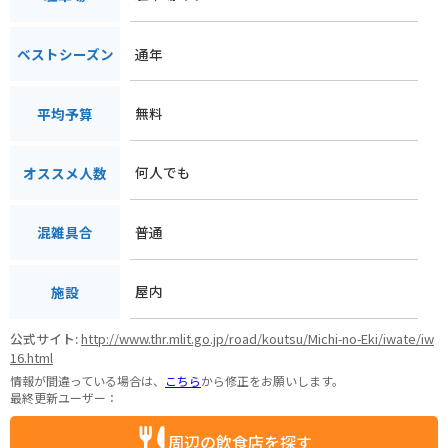
通年
ベストシーズン
無料
平均予算
何人でも
オススメ人数
普通
混雑具合
屋内
施設
公式サイト:
http://www.thr.mlit.go.jp/road/koutsu/Michi-no-Eki/iwate/iw
16.html
情報が間違っている場合は、
こちら
から修正をお願いします。
最終更新ユーザー：
周辺の飲食店を探す