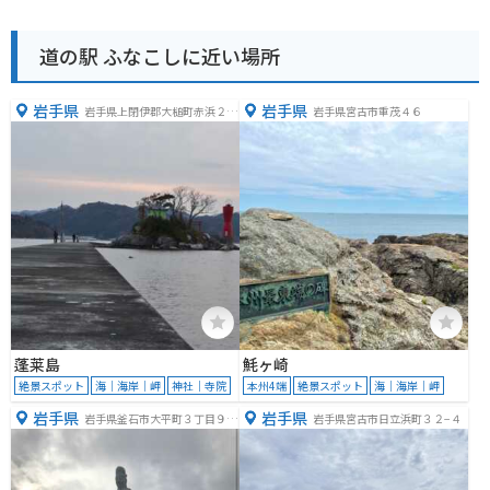
道の駅 ふなこしに近い場所
岩手県
岩手県
岩手県上閉伊郡大槌町赤浜２丁
岩手県宮古市重茂４６
目２０
蓬莱島
魹ヶ崎
絶景スポット
海｜海岸｜岬
神社｜寺院
本州4端
絶景スポット
海｜海岸｜岬
岩手県
岩手県
岩手県釜石市大平町３丁目９
岩手県宮古市日立浜町３２−４
−１