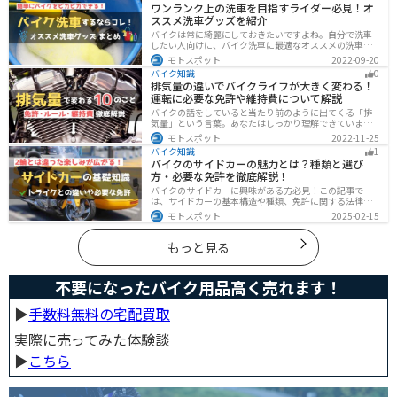
ワンランク上の洗車を目指すライダー必見！オ
う人はぜひ参考にしてください。
ススメ洗車グッズを紹介
バイクは常に綺麗にしておきたいですよね。自分で洗車
したい人向けに、バイク洗車に最適なオススメの洗車グ
ッズを紹介します。汚れを落とすシャンプーからツヤを
モトスポット
2022-09-20
出すワックスまで全て紹介します。自分でバイク洗車を
バイク知識
0
しようと思っている方は参考にしてください。
排気量の違いでバイクライフが大きく変わる！
運転に必要な免許や維持費について解説
バイクの話をしていると当たり前のように出てくる「排
気量」という言葉。あなたはしっかり理解できています
か？ バイクはクルマと違い、排気量によって必要な免
モトスポット
2022-11-25
許・走れる道路の区分・車検の有無などが細かく変わっ
バイク知識
1
てきます。これらはバイクライフに大きく関わるもので
バイクのサイドカーの魅力とは？種類と選び
すので、正しく理解しておきましょう。
方・必要な免許を徹底解説！
バイクのサイドカーに興味がある方必見！この記事で
は、サイドカーの基本構造や種類、免許に関する法律、
メンテナンス方法を解説しています。実は、サイドカー
モトスポット
2025-02-15
は法律上、二輪車として扱われるため、排気量に応じた
二輪免許が必要です。この記事を読めば、サイドカーの
正しい楽しみ方がわかります。
もっと見る
不要になったバイク用品高く売れます！
▶︎
手数料無料の宅配買取
実際に売ってみた体験談
▶︎
こちら