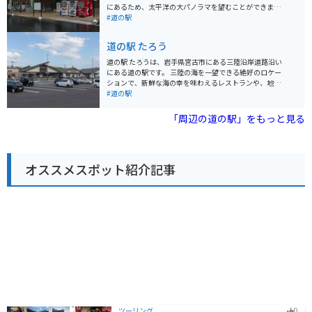
の休憩スポットとしても最適です。周辺には、浄土ヶ浜
にあるため、太平洋の大パノラマを望むことができま
や龍泉洞などの景勝地も多く点在しています。 道の駅 み
す。 晴れた日には水平線まで見渡せることもあり、特に
#道の駅
やこは、三陸海岸の旅の拠点として、また、ドライブや
夕暮れ時は息をのむほどの美しさです。レストランでは
ツーリングの休憩スポットとして、ぜひ立ち寄りたい場
地元産の新鮮な食材を使った料理が楽しめ、お土産コー
道の駅 たろう
所です。
ナーには海産物や地元の特産品が並びます。 バイクで訪
れる場合は、峠道はカーブが多いので注意が必要です。
道の駅 たろうは、岩手県宮古市にある三陸沿岸道路沿い
駐車場も広く、休憩に最適な道の駅です。
にある道の駅です。 三陸の海を一望できる絶好のロケー
ションで、新鮮な海の幸を味わえるレストランや、地元
の特産品を販売するショップが人気です。 バイクで訪れ
#道の駅
る際は、太平洋を眺めながらのツーリングが楽しめま
す。道の駅には、広々とした駐車場と休憩スペースが完
「周辺の道の駅」をもっと見る
備されているので、ツーリングの休憩場所としても最適
です。 周辺には、浄土ヶ浜や龍泉洞などの景勝地も点在
しており、観光拠点としてもおすすめです。 地元の名産
品としては、新鮮な魚介類はもちろんのこと、わかめや
オススメスポット紹介記事
昆布などの海藻類も人気です。 また、道の駅 たろうで
は、季節ごとに様々なイベントも開催されています。
ツーリング
0