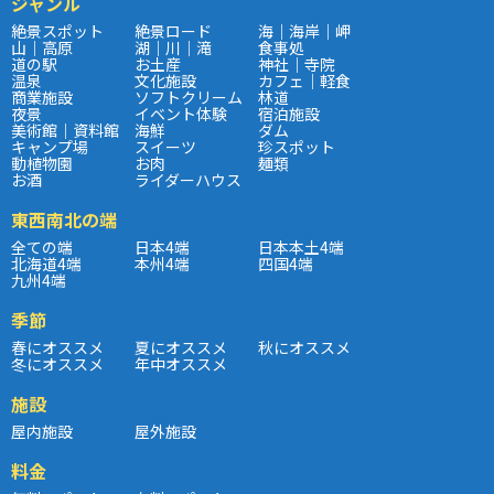
ジャンル
絶景スポット
絶景ロード
海｜海岸｜岬
山｜高原
湖｜川｜滝
食事処
道の駅
お土産
神社｜寺院
温泉
文化施設
カフェ｜軽食
商業施設
ソフトクリーム
林道
夜景
イベント体験
宿泊施設
美術館｜資料館
海鮮
ダム
キャンプ場
スイーツ
珍スポット
動植物園
お肉
麺類
お酒
ライダーハウス
東西南北の端
全ての端
日本4端
日本本土4端
北海道4端
本州4端
四国4端
九州4端
季節
春にオススメ
夏にオススメ
秋にオススメ
冬にオススメ
年中オススメ
施設
屋内施設
屋外施設
料金