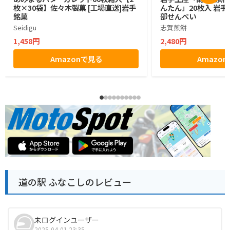
枚×30袋】佐々木製菓 [工場直送]岩手
んたん」20枚入 岩手 
銘菓
部せんべい
Seidigu
志賀煎餅
1,458円
2,480円
Amazonで見る
Amazo
道の駅 ふなこしのレビュー
未ログインユーザー
2025-04-01 23:35