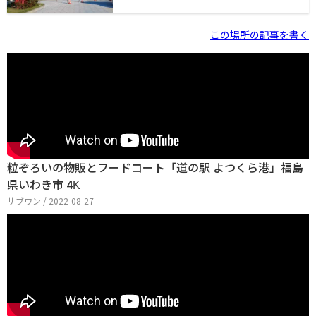
菜目当ての地元の方が多いように感じました。施設の中
に入ってみました。建物は大きいのですが、細長い構造
になっており見た目よりはコンパクトな印象です。建物
この場所の記事を書く
の中ではお土産物の他に、野菜が販売されていました。
野菜直売所好きな自分としては心惹かれましたが、今回
は荷物を増やす余裕がなかったので、眺めるだけにして
おきました。2階が食事処になっており、海鮮丼などを出
しているようでした。全体的に、道
粒ぞろいの物販とフードコート「道の駅 よつくら港」福島
県いわき市 4K
サブワン / 2022-08-27