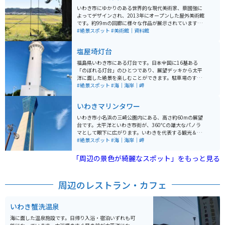
いわき市にゆかりのある世界的な現代美術家、蔡國強に
よってデザインされ、2013年にオープンした屋外美術館
です。約99mの回廊に様々な作品が展示されています。
美術館の高台には、シンボルであるツリーブランコがあ
#絶景スポット
#美術館｜資料館
り、絶景を拝むことができます。桜や菜の花の名所でも
あり、季節を問わず自然の中でアートを楽しむことがで
塩屋埼灯台
きます。
福島県いわき市にある灯台です。日本全国に16基ある
「のぼれる灯台」のひとつであり、展望デッキから太平
洋に面した絶景を楽しむことができます。駐車場のすぐ
横に美空ひばりの「みだれ髪」の歌碑が設置されていま
#絶景スポット
#海｜海岸｜岬
す。灯台への入場には、中学生以上なら300円が必要で
す。少しだけですが山道と灯台の階段108段を上ります
いわきマリンタワー
ので、足元にご注意ください。
いわき市小名浜の三崎公園内にある、高さ約60mの展望
台です。太平洋といわき市街が、360℃の雄大なパノラ
マとして眼下に広がります。いわきを代表する観光＆絶
景スポットです。三崎公園内には駐車場がたくさんあり
#絶景スポット
#海｜海岸｜岬
ますので、駐車場所には困りません。入場料が大人330
円必要なこと、16:30で入場締め切りとなること、毎月
「周辺の景色が綺麗なスポット」をもっと見る
第3火曜日は休館であることには要注意です。
周辺のレストラン・カフェ
いわき蟹洗温泉
海に面した温泉施設です。日帰り入浴・宿泊いずれも可