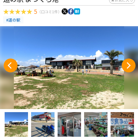
5
（口コミ1件）
#道の駅