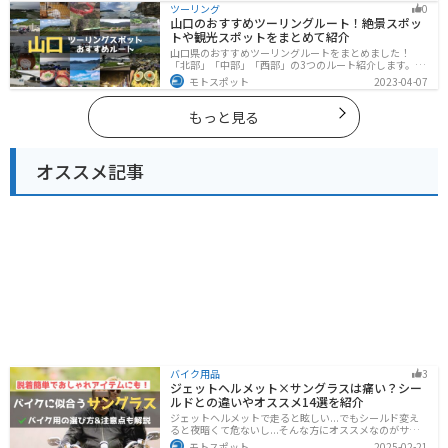
るツーリングができます。バイクで宮崎県にツーリング
ツーリング
0
に行く際は参考にしてください。
山口のおすすめツーリングルート！絶景スポッ
トや観光スポットをまとめて紹介
山口県のおすすめツーリングルートをまとめました！
「北部」「中部」「西部」の3つのルート紹介します。美
しい海岸線や山々を楽しむことができます。バイクで山
モトスポット
2023-04-07
口県にツーリングに行く際は参考にしてください。
もっと見る
オススメ記事
バイク用品
3
ジェットヘルメット×サングラスは痛い？シー
ルドとの違いやオススメ14選を紹介
ジェットヘルメットで走ると眩しい...でもシールド変え
ると夜暗くて危ないし...そんな方にオススメなのがサン
グラスです！サングラスなら付け外しが自由で、眩しい
モトスポット
2025-02-21