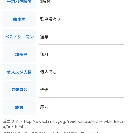
1時間
平均滞在時間
駐車場あり
駐車場
通年
ベストシーズン
無料
平均予算
何人でも
オススメ人数
普通
混雑具合
屋内
施設
公式サイト:
http://www.thr.mlit.go.jp/road/koutsu/Michi-no-Eki/fukusim
a/fu19.html