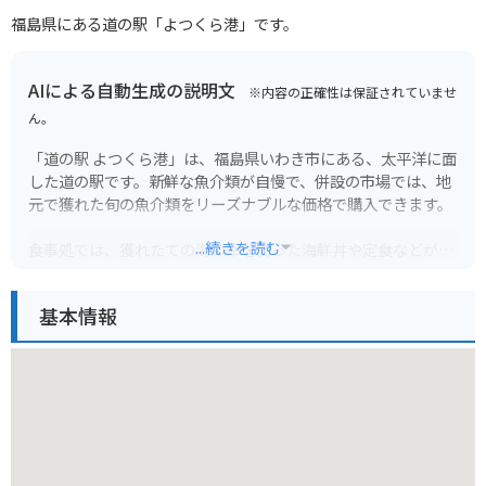
福島県にある道の駅「よつくら港」です。
AIによる自動生成の説明文
※内容の正確性は保証されていませ
ん。
「道の駅 よつくら港」は、福島県いわき市にある、太平洋に面
した道の駅です。新鮮な魚介類が自慢で、併設の市場では、地
元で獲れた旬の魚介類をリーズナブルな価格で購入できます。
...続きを読む
食事処では、獲れたての海の幸を使った海鮮丼や定食などが味
わえます。おすすめは、マグロやサーモン、イクラなど、その
日獲れた新鮮な魚介をたっぷり使った「四倉海鮮丼」です。
基本情報
また、道の駅の目の前には、太平洋を一望できる「四倉海岸」
が広がっています。青い海と白い砂浜のコントラストが美し
く、サーフィンスポットとしても人気があります。バイクで訪
れた方は、海岸線を気持ちよくツーリングするのもおすすめで
す。
周辺には、塩屋崎灯台やアクアマリンふくしまなど、観光スポ