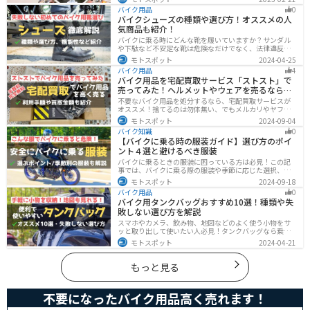
時だけ使えます。バイクを降りてからのファッションと
バイク用品
0
しても使えるおしゃれアイテムです。
バイクシューズの種類や選び方！オススメの人
気商品も紹介！
バイクに乗る時にどんな靴を履いていますか？サンダル
や下駄など不安定な靴は危険なだけでなく、法律違反に
なる可能性もあります。バイクに乗るときはバイク用に
モトスポット
2024-04-25
作られた専用の靴を履くようにしましょう。操作性や安
バイク用品
4
全性の向上性だけでなく、バイクとの一体感でよりカッ
バイク用品を宅配買取サービス「ストスト」で
コよくなります。
売ってみた！ヘルメットやウェアを売るならオ
ススメ
不要なバイク用品を処分するなら、宅配買取サービスが
オススメ！捨てるのは勿体無い、でもメルカリやヤフオ
クに出すのは面倒だし手数料がかかる...STST（ストス
モトスポット
2024-09-04
ト）なら手数料や送料など完全無料で、自宅から送るだ
バイク知識
0
けでOKなので超簡単に売れます！ストストを実際に使っ
【バイクに乗る時の服装ガイド】選び方のポイ
てみたので、流れや買取金額などを紹介します。
ント４選と避けるべき服装
バイクに乗るときの服装に困っている方は必見！この記
事では、バイクに乗る際の服装や季節に応じた選択、避
けるべき服装について解説しています。実は、安全性だ
モトスポット
2024-09-18
けでなく、快適性も重要視することが大切です。この記
バイク用品
0
事を読めば、最適なバイクウェアを選ぶヒントが得られ
バイク用タンクバッグおすすめ10選！種類や失
ます。
敗しない選び方を解説
スマホやカメラ、飲み物、地図などのよく使う小物をサ
ッと取り出して使いたい人必見！タンクバッグなら乗車
中でも簡単に荷物を確認できます。脱着もマグネットや
モトスポット
2024-04-21
吸盤でつけるだけで非常に簡単、しっかり固定したい人
はベルトを使うこともできます。
もっと見る
不要になったバイク用品高く売れます！