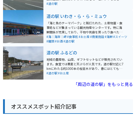
学することができます。 地元の新鮮な野菜や果物を販売
#道の駅
する農産物直売所や、楢葉町の特産品である「ゆず」を
使った商品を販売するお土産コーナーもあります。 レス
道の駅 いわき・ら・ら・ミュウ
トランでは、地元産の食材を使った料理を楽しむことが
できます。 バイクで訪れる場合は、広い駐車場があるの
「海と魚のテーマパーク」と銘打たれた、土産物屋・食
で安心して駐車できます。 道の駅 ならは、震災の記憶を
事処などが集まっている観光物産センターです。特に海
後世に伝えるとともに、復興に向かう町の姿を体感でき
鮮関係が充実しており、干物や刺身を買ったり食べたり
る場所です。
できます。観光遊覧船もこの施設から発着しています。
#海｜海岸｜岬
#食事処
#お土産
#商業施設
#海鮮
#スイーツ
アクアマリンふくしまと隣接しているので、この辺りだ
#麺類
#お酒
#道の駅
けでも一日楽しむことができます。
道の駅 ふるどの
地域の農産物、山菜、ギフトセットなどが販売されてい
ます。食堂では蕎麦と天ぷらが人気です。道の駅付近に7
kmにわたる約1000本の桜並木があり、春にはとても綺
麗な景色が広がります。広大な駐車スペース有、年中無
#道の駅
#お土産
休、営業時間は9:00～18:00です。
「周辺の道の駅」をもっと見る
オススメスポット紹介記事