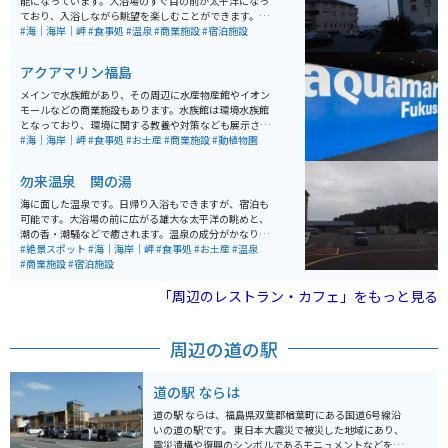
能になっています。大浴場のすぐ目の前が太平洋になっ
ており、入浴しながら眺望を楽しむことができます。料
金が入泉料だけで大人2,000円と少し高めですが、JAF会
#海｜海岸｜岬
#食事処
#温泉
#商業施設
#宿泊施設
員だと1,300円になります。休憩室や食事処なども充実
しています。
アクアマリン福島
メインで水族館があり、その周辺に水産物産館やイオン
モールなどの商業施設もあります。水族館は環境水族館
となっており、環境に関する教養や対策なども展示され
ています。周辺の商業施設等では海産物や、お土産を購
#海｜海岸｜岬
#食事処
#お土産
#商業施設
#動植物園
入できます。駐車場は広く無料のため、多くのライダー
から家族連れ、カップルで賑わっています。
勿来温泉 関の湯
海に面した温泉です。日帰り入浴もできますが、宿泊も
可能です。大浴場の前に広がる雄大な太平洋の眺めと、
潮の香・潮騒などで癒されます。温泉の成分がかなり濃
く、お風呂を出た後も温泉の香りが体に長く残ります。
#絶景スポット
#海｜海岸｜岬
#食事処
#お土産
#温泉
常磐道からのアクセスが良く、わかりやすい場所にあり
#商業施設
#宿泊施設
ます。
「周辺のレストラン・カフェ」をもっと見る
周辺の道の駅
道の駅 ならは
道の駅 ならは、福島県双葉郡楢葉町にある国道6号線沿
いの道の駅です。 東日本大震災で被災した地域にあり、
震災遺構や復興のシンボルであるモニュメントなどを見