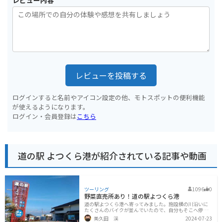
レビューを投稿する
ログインすると名前やアイコン設定の他、モトスポットの便利機能
が使えるようになります。
ログイン・会員登録は
こちら
道の駅 よつくら港が紹介されている記事や動画
ツーリング
1096
0
野菜直売所あり！道の駅よつくら港
道の駅よつくら港へ寄ってみました。施設横の川沿いに
たくさんのバイクが並んでいたので、自分もそこへ停め
ました。施設の前には車が結構停まっていました。旅行
美久田 渓
2024-07-23
者というより、裏手の公園で子供を遊ばせたり直売の野