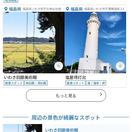
宿泊施設
福島県
福島県
福島県いわき市平中神谷地曾作
福島県いわき市平薄磯宿崎３4
７
いわき回廊美術館
塩屋埼灯台
絶景スポット
美術館｜資料館
絶景スポット
海｜海岸｜岬
もっと見る
周辺の景色が綺麗なスポット
いわき回廊美術館