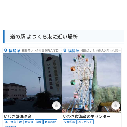
道の駅 よつくら港に近い場所
福島県
福島県
福島県いわき市四倉町六丁目１
福島県いわき市大久町大久柴崎
６４−２
９
いわき蟹洗温泉
いわき市海竜の里センター
海｜海岸｜岬
食事処
温泉
商業施設
文化施設
珍スポット