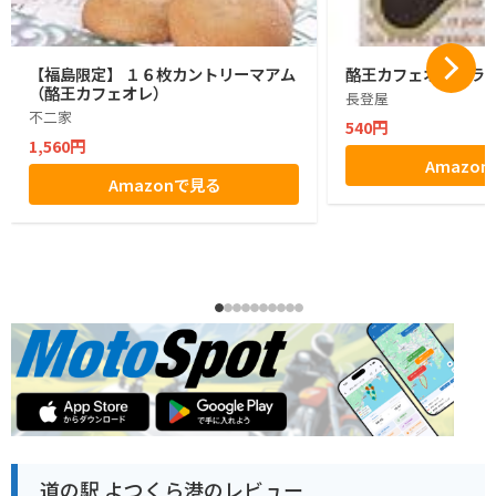
【福島限定】 １６枚カントリーマアム
酪王カフェオレクラン
（酪王カフェオレ）
長登屋
不二家
540円
1,560円
Amazo
Amazonで見る
道の駅 よつくら港のレビュー