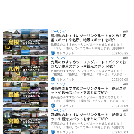
ツーリング
0
島根県のおすすめツーリングルートまとめ！定
番スポットや名所、絶景スポットを紹介
島根県のおすすめツーリングルートをまとめました！
「北部」「南部」の2つのルート紹介します。島根県は、
海と山が近く、1日で全然違う景色を堪能することができ
モトスポット
2023-02-25
ます。バイクで島根県にツーリングに行く際は参考にし
ツーリング
0
てください。
九州のおすすめツーリングルート！バイクで行
きたい絶景スポットや観光スポット紹介
九州のおすすめツーリングスポットをまとめました！
「福岡県」「佐賀県」「長崎県」「熊本県」「大分県」
「宮崎都」「鹿児島県」の各県の観光地紹介します。自
モトスポット
2023-09-05
然豊かな山々や湖、温泉地が点在し、四季折々の景色を
ツーリング
0
楽しめるスポットが多数あります。バイクで九州にツー
長崎県のおすすめツーリングルート！絶景スポ
リングに行く際は参考にしてください。
ットや観光スポットをまとめて紹介
長崎県のおすすめツーリングルートをまとめました！
「北部」「南西部」「南東部」の3つのルート紹介しま
す。国際色豊かな街並みや世界遺産、絶景ポイントが数
モトスポット
2023-04-09
多く存在し、様々な楽しみ方ができます。バイクで長崎
ツーリング
0
県にツーリングに行く際は参考にしてください。
宮崎県のおすすめツーリングルート！絶景スポ
ットや観光スポットをまとめて紹介
宮崎県のおすすめツーリングルートをまとめました！
「北部」「南部」の2つのルート紹介します。綺麗な海岸
線が特徴的な海・自然豊かな山・趣のある神社を満喫す
モトスポット
2023-03-03