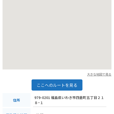
ットも点在しています。お土産には、地元産の海産物の加工品
や、いわき市の伝統工芸品である「いわき張子」などが人気で
す。
大きな地図で見る
ここへのルートを見る
979-0201 福島県いわき市四倉町五丁目２１
住所
８−１