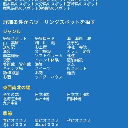
熊本県のスポット
大分県のスポット
宮崎県のスポット
鹿児島県のスポット
沖縄県のスポット
詳細条件からツーリングスポットを探す
ジャンル
絶景スポット
絶景ロード
海｜海岸｜岬
山｜高原
湖｜川｜滝
食事処
道の駅
お土産
神社｜寺院
温泉
文化施設
カフェ｜軽食
商業施設
ソフトクリーム
林道
夜景
イベント体験
宿泊施設
美術館｜資料館
海鮮
ダム
キャンプ場
スイーツ
珍スポット
動植物園
お肉
麺類
お酒
ライダーハウス
東西南北の端
全ての端
日本4端
日本本土4端
北海道4端
本州4端
四国4端
九州4端
季節
春にオススメ
夏にオススメ
秋にオススメ
冬にオススメ
年中オススメ