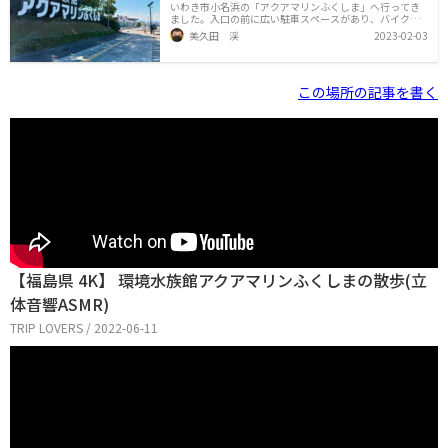
いわき市小名浜の「アクアマリンふくしま」へ行ってき
ました。入口の前に広い駐車スペースがあり、バイクも
停められます。日曜日でしたが、駐車スペースには余裕
美久田 渓
2023-02-03
がありそうでしたので、マスツーで訪れても問題ないで
しょう。入館料は大人1,850円です。入場してもまだそこ
は水族館ではなく、庭園のような空間が広がっていま
す。水族館スペースに入ると、巨大な古代魚のオブジェ
この場所の記事を書く
が出迎えてくれました。ここは2000年に開館したらし
く、もうそれから20年以上経っているわけですが、全館
バリアフリーできれいな施設でした。大水槽には魚群が
泳いでおり、見ていて飽きません。自然光が採り入れら
れていて、スキューバダイビングを
【福島県 4K】 環境水族館アクアマリンふくしまの散歩(立
体音響ASMR)
TRIP LOVERS / 2022-06-11