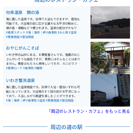
勿来温泉 関の湯
海に面した温泉です。日帰り入浴もできますが、宿泊も
可能です。大浴場の前に広がる雄大な太平洋の眺めと、
潮の香・潮騒などで癒されます。温泉の成分がかなり濃
く、お風呂を出た後も温泉の香りが体に長く残ります。
#絶景スポット
#海｜海岸｜岬
#食事処
#お土産
#温泉
常磐道からのアクセスが良く、わかりやすい場所にあり
#商業施設
#宿泊施設
ます。
おやじがんこそば
いわき市の山中にある、お蕎麦屋さんです。強面のおじ
さんがいそうな店名ですが、実際にはそんなことはあり
ません。蕎麦はもちろん美味しいですが、カニピラフも
名物です。珍しい「蕎麦とカニピラフのセット」もあり
#絶景ロード
#食事処
#麺類
ます。常磐道・勿来ICから近いので、高速に乗る前の腹
ごしらえにも丁度よいです。
いわき蟹洗温泉
海に面した温泉施設です。日帰り入浴・宿泊いずれも可
能になっています。大浴場のすぐ目の前が太平洋になっ
ており、入浴しながら眺望を楽しむことができます。料
金が入泉料だけで大人2,000円と少し高めですが、JAF会
#海｜海岸｜岬
#食事処
#温泉
#商業施設
#宿泊施設
員だと1,300円になります。休憩室や食事処なども充実
しています。
「周辺のレストラン・カフェ」をもっと見る
周辺の道の駅