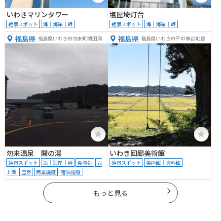
いわきマリンタワー
塩屋埼灯台
絶景スポット
海｜海岸｜岬
絶景スポット
海｜海岸｜岬
福島県
福島県
福島県いわき市勿来町関田須賀
福島県いわき市平中神谷地曾作
１−４
７
勿来温泉 関の湯
いわき回廊美術館
絶景スポット
海｜海岸｜岬
食事処
お
絶景スポット
美術館｜資料館
土産
温泉
商業施設
宿泊施設
もっと見る