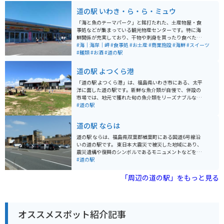
道の駅 いわき・ら・ら・ミュウ
「海と魚のテーマパーク」と銘打たれた、土産物屋・食
事処などが集まっている観光物産センターです。特に海
鮮関係が充実しており、干物や刺身を買ったり食べたり
できます。観光遊覧船もこの施設から発着しています。
#海｜海岸｜岬
#食事処
#お土産
#商業施設
#海鮮
#スイーツ
アクアマリンふくしまと隣接しているので、この辺りだ
#麺類
#お酒
#道の駅
けでも一日楽しむことができます。
道の駅 よつくら港
「道の駅 よつくら港」は、福島県いわき市にある、太平
洋に面した道の駅です。新鮮な魚介類が自慢で、併設の
市場では、地元で獲れた旬の魚介類をリーズナブルな価
格で購入できます。 食事処では、獲れたての海の幸を使
#道の駅
った海鮮丼や定食などが味わえます。おすすめは、マグ
ロやサーモン、イクラなど、その日獲れた新鮮な魚介を
道の駅 ならは
たっぷり使った「四倉海鮮丼」です。 また、道の駅の目
の前には、太平洋を一望できる「四倉海岸」が広がって
道の駅 ならは、福島県双葉郡楢葉町にある国道6号線沿
います。青い海と白い砂浜のコントラストが美しく、サ
いの道の駅です。 東日本大震災で被災した地域にあり、
ーフィンスポットとしても人気があります。バイクで訪
震災遺構や復興のシンボルであるモニュメントなどを見
れた方は、海岸線を気持ちよくツーリングするのもおす
学することができます。 地元の新鮮な野菜や果物を販売
#道の駅
すめです。 周辺には、塩屋崎灯台やアクアマリンふくし
する農産物直売所や、楢葉町の特産品である「ゆず」を
まなど、観光スポットも点在しています。お土産には、
使った商品を販売するお土産コーナーもあります。 レス
「周辺の道の駅」をもっと見る
地元産の海産物の加工品や、いわき市の伝統工芸品であ
トランでは、地元産の食材を使った料理を楽しむことが
る「いわき張子」などが人気です。
できます。 バイクで訪れる場合は、広い駐車場があるの
で安心して駐車できます。 道の駅 ならは、震災の記憶を
後世に伝えるとともに、復興に向かう町の姿を体感でき
オススメスポット紹介記事
る場所です。