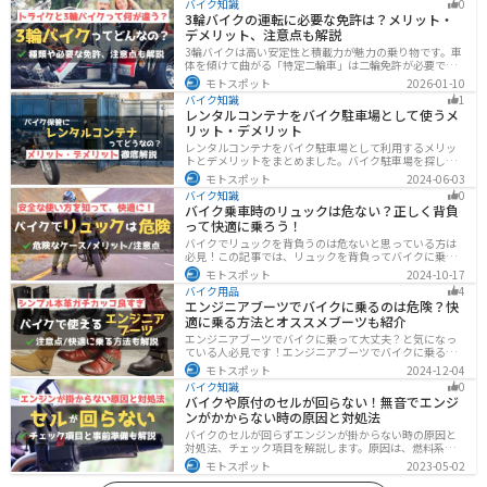
バイク知識
0
3輪バイクの運転に必要な免許は？メリット・
デメリット、注意点も解説
3輪バイクは高い安定性と積載力が魅力の乗り物です。車
体を傾けて曲がる「特定二輪車」は二輪免許が必要です
が、自立する「トライク」は普通自動車免許で運転で
モトスポット
2026-01-10
き、ヘルメット着用も任意です。維持費はバイク並みです
バイク知識
1
が、運転特性や駐車ルールは車種により異なるため、事
レンタルコンテナをバイク駐車場として使うメ
前の確認が大切です。
リット・デメリット
レンタルコンテナをバイク駐車場として利用するメリッ
トとデメリットをまとめました。バイク駐車場を探して
いるなら、最強のセキュリティでバイクの劣化も防げる
モトスポット
2024-06-03
レンタルコンテナを検討してみませんか？キャンペーン
バイク知識
0
を利用することで格安で利用できます。
バイク乗車時のリュックは危ない？正しく背負
って快適に乗ろう！
バイクでリュックを背負うのは危ないと思っている方は
必見！この記事では、リュックを背負ってバイクに乗る
リスクと、安全な方法を紹介しています。実は、荷物の
モトスポット
2024-10-17
量や配置を工夫することで、安全にリュックを使用する
バイク用品
4
ことが可能です。この記事を読めば、バイク乗車時にリ
エンジニアブーツでバイクに乗るのは危険？快
ュックを安全に使う方法がわかります。
適に乗る方法とオススメブーツも紹介
エンジニアブーツでバイクに乗って大丈夫？と気になっ
ている人必見です！エンジニアブーツでバイクに乗るメ
リットデメリット、おすすめのブーツまで徹底解説しま
モトスポット
2024-12-04
す。ファッション性が高く、バイクに乗っている時もそ
バイク知識
0
うじゃない時もかっこよくキメたい人にオススメです。
バイクや原付のセルが回らない！無音でエンジ
ンがかからない時の原因と対処法
バイクのセルが回らずエンジンが掛からない時の原因と
対処法、チェック項目を解説します。原因は、燃料系・
電装系・その他に分かれますが、バッテリー上がりが原
モトスポット
2023-05-02
因であることが多いです。その場合、押しがけやバッテ
リー復旧サービスなどを活用しましょう。事前にできる