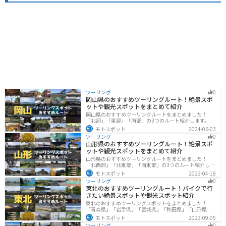
ツーリング
0
岡山県のおすすめツーリングルート！絶景スポ
ットや観光スポットをまとめて紹介
岡山県のおすすめツーリングルートをまとめました！
「北部」「東部」「南部」の3つのルート紹介します。岡
山市や倉敷市など、歴史ある街並みも魅力的で、バイク
モトスポット
2024-06-03
ツーリングに最適なスポットが多数あります。バイクで
ツーリング
0
岡山県にツーリングに行く際は参考にしてください。
山形県のおすすめツーリングルート！絶景スポ
ットや観光スポットをまとめて紹介
山形県のおすすめツーリングルートをまとめました！
「北西部」「北東部」「南東部」の3つのルート紹介しま
す。豊かな自然と歴史的な観光スポット、山と海どちら
モトスポット
2023-04-18
も堪能できるスポットが多数あります。バイクで山形県
ツーリング
0
にツーリングに行く際は参考にしてください。
東北のおすすめツーリングルート！バイクで行
きたい絶景スポットや観光スポット紹介
東北のおすすめツーリングスポットをまとめました！
「青森県」「岩手県」「宮城県」「秋田県」「山形県」
「福島県」の各県の観光地紹介します。自然豊かな山々
モトスポット
2023-09-05
や湖、温泉地が点在し、四季折々の景色を楽しめるスポ
ツーリング
0