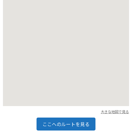
きます。潮風を感じながら、太平洋を望む絶景のロケーション
をツーリングするのもおすすめです。
大きな地図で見る
ここへのルートを見る