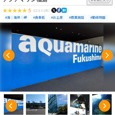
5
（口コミ1件）
#海｜海岸｜岬
#食事処
#お土産
#商業施設
#動植物園