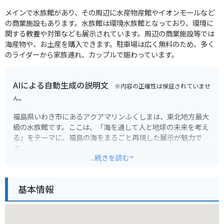
メインで水族館があり、その周辺に水産物産館やイオンモールなど
の商業施設もあります。水族館は環境水族館となっており、環境に
関する教養や対策なども展示されています。周辺の商業施設等では
海産物や、お土産を購入できます。駐車場は広く無料のため、多く
のライダーから家族連れ、カップルで賑わっています。
AIによる自動生成の説明文
※内容の正確性は保証されていませ
ん。
福島県いわき市にあるアクアマリンふくしまは、東北地方最大
級の水族館です。ここは、「海を通して人と地球の未来を考え
る」をテーマに、福島の海をまるごと再現した展示が魅力で
す。
...続きを読む
黒潮の海を再現した巨大水槽では、カツオやマグロなどの回遊
魚が群泳する姿は圧巻です。また、地元の海である親潮の海で
基本情報
は、世界最大級の魚であるウバザメの剥製標本や、福島県沖に
生息する様々な生き物たちに出会えます。
バイクで訪れる場合は、水族館に隣接する無料駐車場が利用で