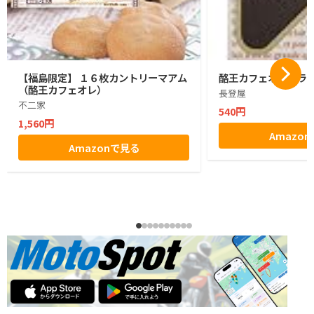
【福島限定】 １６枚カントリーマアム
酪王カフェオレクラン
（酪王カフェオレ）
長登屋
不二家
540円
1,560円
Amazo
Amazonで見る