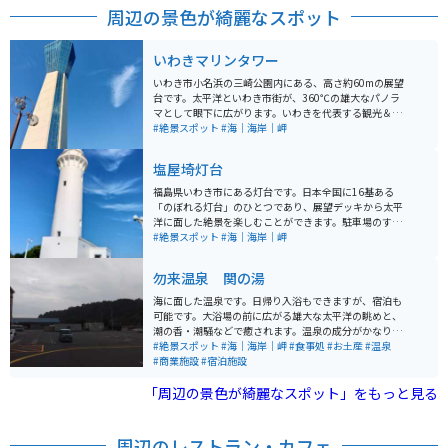
周辺の景色が綺麗なスポット
いわきマリンタワー
いわき市小名浜の三崎公園内にある、高さ約60mの展望
台です。太平洋といわき市街が、360℃の雄大なパノラ
マとして眼下に広がります。いわきを代表する観光＆絶
景スポットです。三崎公園内には駐車場がたくさんあり
#絶景スポット
#海｜海岸｜岬
ますので、駐車場所には困りません。入場料が大人330
円必要なこと、16:30で入場締め切りとなること、毎月
塩屋埼灯台
第3火曜日は休館であることには要注意です。
福島県いわき市にある灯台です。日本全国に16基ある
「のぼれる灯台」のひとつであり、展望デッキから太平
洋に面した絶景を楽しむことができます。駐車場のすぐ
横に美空ひばりの「みだれ髪」の歌碑が設置されていま
#絶景スポット
#海｜海岸｜岬
す。灯台への入場には、中学生以上なら300円が必要で
す。少しだけですが山道と灯台の階段108段を上ります
勿来温泉 関の湯
ので、足元にご注意ください。
海に面した温泉です。日帰り入浴もできますが、宿泊も
可能です。大浴場の前に広がる雄大な太平洋の眺めと、
潮の香・潮騒などで癒されます。温泉の成分がかなり濃
く、お風呂を出た後も温泉の香りが体に長く残ります。
#絶景スポット
#海｜海岸｜岬
#食事処
#お土産
#温泉
常磐道からのアクセスが良く、わかりやすい場所にあり
#商業施設
#宿泊施設
ます。
「周辺の景色が綺麗なスポット」をもっと見る
周辺のレストラン・カフェ