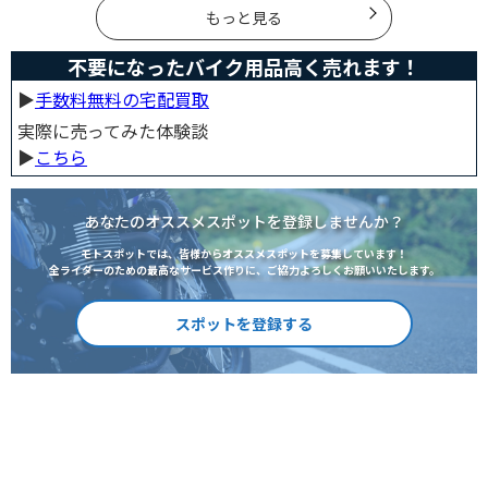
対処準備についても解説します。
もっと見る
不要になったバイク用品高く売れます！
▶︎
手数料無料の宅配買取
実際に売ってみた体験談
▶︎
こちら
あなたのオススメスポットを登録しませんか？
モトスポットでは、皆様からオススメスポットを募集しています！
全ライダーのための最高なサービス作りに、ご協力よろしくお願いいたします。
スポットを登録する