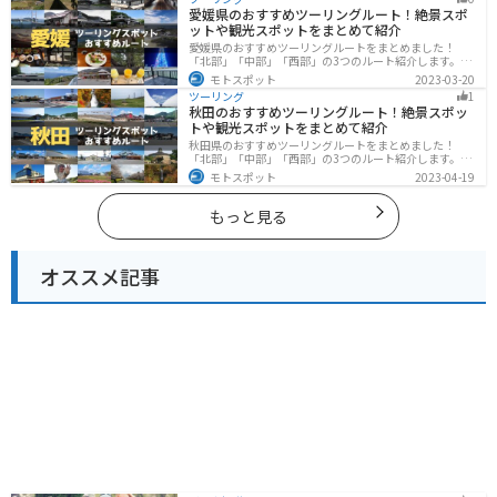
ットが多数あります。バイクで東北にツーリングに行く
愛媛県のおすすめツーリングルート！絶景スポ
際は参考にしてください。
ットや観光スポットをまとめて紹介
愛媛県のおすすめツーリングルートをまとめました！
「北部」「中部」「西部」の3つのルート紹介します。山
や海といった自然だけでなく、気軽に渡れる島もあり
モトスポット
2023-03-20
様々な楽しみ方ができます。バイクで愛媛県にツーリン
ツーリング
1
グに行く際は参考にしてください。
秋田のおすすめツーリングルート！絶景スポッ
トや観光スポットをまとめて紹介
秋田県のおすすめツーリングルートをまとめました！
「北部」「中部」「西部」の3つのルート紹介します。自
然豊かな山々や湖、温泉地が点在し、四季折々の景色を
モトスポット
2023-04-19
楽しめるスポットが多数あります。バイクで秋田県にツ
ーリングに行く際は参考にしてください。
もっと見る
オススメ記事