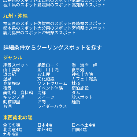
広島県のスポット
山口県のスポット
徳島県のスポット
香川県のスポット
愛媛県のスポット
高知県のスポット
九州・沖縄
福岡県のスポット
佐賀県のスポット
長崎県のスポット
熊本県のスポット
大分県のスポット
宮崎県のスポット
鹿児島県のスポット
沖縄県のスポット
詳細条件からツーリングスポットを探す
ジャンル
絶景スポット
絶景ロード
海｜海岸｜岬
山｜高原
湖｜川｜滝
食事処
道の駅
お土産
神社｜寺院
温泉
文化施設
カフェ｜軽食
商業施設
ソフトクリーム
林道
夜景
イベント体験
宿泊施設
美術館｜資料館
海鮮
ダム
キャンプ場
スイーツ
珍スポット
動植物園
お肉
麺類
お酒
ライダーハウス
東西南北の端
全ての端
日本4端
日本本土4端
北海道4端
本州4端
四国4端
九州4端