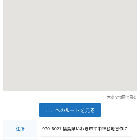
ができます。
周辺には、観光スポットも多いので、ツーリングの目的地にも
おすすめです。
大きな地図で見る
ここへのルートを見る
970-8021 福島県いわき市平中神谷地曾作７
住所