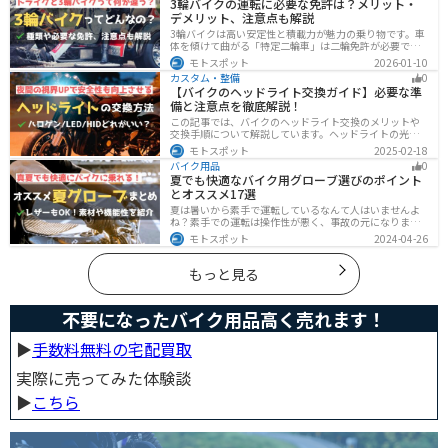
3輪バイクの運転に必要な免許は？メリット・
デメリット、注意点も解説
3輪バイクは高い安定性と積載力が魅力の乗り物です。車
体を傾けて曲がる「特定二輪車」は二輪免許が必要です
が、自立する「トライク」は普通自動車免許で運転で
モトスポット
2026-01-10
き、ヘルメット着用も任意です。維持費はバイク並みです
カスタム・整備
0
が、運転特性や駐車ルールは車種により異なるため、事
【バイクのヘッドライト交換ガイド】必要な準
前の確認が大切です。
備と注意点を徹底解説！
この記事では、バイクのヘッドライト交換のメリットや
交換手順について解説しています。ヘッドライトの光が
弱くなっていませんか？夜間の視界を改善するために
モトスポット
2025-02-18
は、適切なヘッドライト交換が必要です。自分で交換す
バイク用品
0
る方法からショップに依頼する場合の費用までわかりや
夏でも快適なバイク用グローブ選びのポイント
すくお伝えします！
とオススメ17選
夏は暑いから素手で運転しているなんて人はいませんよ
ね？素手での運転は操作性が悪く、事故の元になりま
す。直射日光が当たり日焼けで余計に暑くなります。夏に
モトスポット
2024-04-26
は夏用グローブを使うことで、素手より涼しく快適にバ
イクに乗ることができるので是非使いましょう。
もっと見る
不要になったバイク用品高く売れます！
▶︎
手数料無料の宅配買取
実際に売ってみた体験談
▶︎
こちら