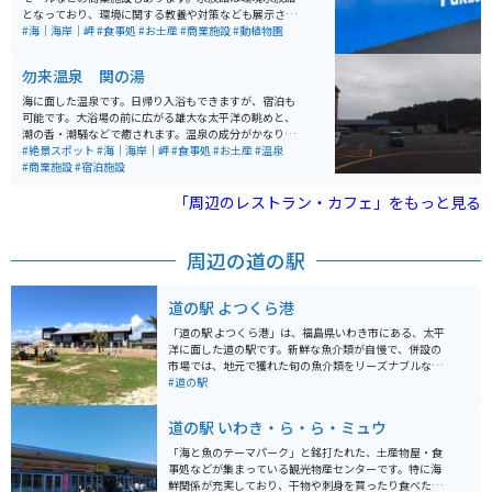
となっており、環境に関する教養や対策なども展示され
ています。周辺の商業施設等では海産物や、お土産を購
#海｜海岸｜岬
#食事処
#お土産
#商業施設
#動植物園
入できます。駐車場は広く無料のため、多くのライダー
から家族連れ、カップルで賑わっています。
勿来温泉 関の湯
海に面した温泉です。日帰り入浴もできますが、宿泊も
可能です。大浴場の前に広がる雄大な太平洋の眺めと、
潮の香・潮騒などで癒されます。温泉の成分がかなり濃
く、お風呂を出た後も温泉の香りが体に長く残ります。
#絶景スポット
#海｜海岸｜岬
#食事処
#お土産
#温泉
常磐道からのアクセスが良く、わかりやすい場所にあり
#商業施設
#宿泊施設
ます。
「周辺のレストラン・カフェ」をもっと見る
周辺の道の駅
道の駅 よつくら港
「道の駅 よつくら港」は、福島県いわき市にある、太平
洋に面した道の駅です。新鮮な魚介類が自慢で、併設の
市場では、地元で獲れた旬の魚介類をリーズナブルな価
格で購入できます。 食事処では、獲れたての海の幸を使
#道の駅
った海鮮丼や定食などが味わえます。おすすめは、マグ
ロやサーモン、イクラなど、その日獲れた新鮮な魚介を
道の駅 いわき・ら・ら・ミュウ
たっぷり使った「四倉海鮮丼」です。 また、道の駅の目
の前には、太平洋を一望できる「四倉海岸」が広がって
「海と魚のテーマパーク」と銘打たれた、土産物屋・食
います。青い海と白い砂浜のコントラストが美しく、サ
事処などが集まっている観光物産センターです。特に海
ーフィンスポットとしても人気があります。バイクで訪
鮮関係が充実しており、干物や刺身を買ったり食べたり