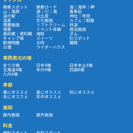
絶景スポット
絶景ロード
海｜海岸｜岬
山｜高原
湖｜川｜滝
食事処
道の駅
お土産
神社｜寺院
温泉
文化施設
カフェ｜軽食
商業施設
ソフトクリーム
林道
夜景
イベント体験
宿泊施設
美術館｜資料館
海鮮
ダム
キャンプ場
スイーツ
珍スポット
動植物園
お肉
麺類
お酒
ライダーハウス
東西南北の端
全ての端
日本4端
日本本土4端
北海道4端
本州4端
四国4端
九州4端
季節
春にオススメ
夏にオススメ
秋にオススメ
冬にオススメ
年中オススメ
施設
屋内施設
屋外施設
料金
無料スポット
有料スポット