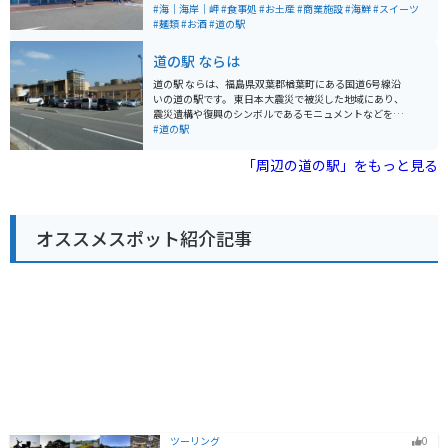
れた方は、海岸線を気持ちよくツーリングするのもおす
できます。観光遊覧船もこの施設から発着しています。
#海｜海岸｜岬
#食事処
#お土産
#商業施設
#海鮮
#スイーツ
すめです。 周辺には、塩屋崎灯台やアクアマリンふくし
アクアマリンふくしまと隣接しているので、この辺りだ
#麺類
#お酒
#道の駅
まなど、観光スポットも点在しています。お土産には、
けでも一日楽しむことができます。
地元産の海産物の加工品や、いわき市の伝統工芸品であ
道の駅 ならは
る「いわき張子」などが人気です。
道の駅 ならは、福島県双葉郡楢葉町にある国道6号線沿
いの道の駅です。 東日本大震災で被災した地域にあり、
震災遺構や復興のシンボルであるモニュメントなどを見
学することができます。 地元の新鮮な野菜や果物を販売
#道の駅
する農産物直売所や、楢葉町の特産品である「ゆず」を
使った商品を販売するお土産コーナーもあります。 レス
「周辺の道の駅」をもっと見る
トランでは、地元産の食材を使った料理を楽しむことが
できます。 バイクで訪れる場合は、広い駐車場があるの
で安心して駐車できます。 道の駅 ならは、震災の記憶を
後世に伝えるとともに、復興に向かう町の姿を体感でき
オススメスポット紹介記事
る場所です。
ツーリング
0