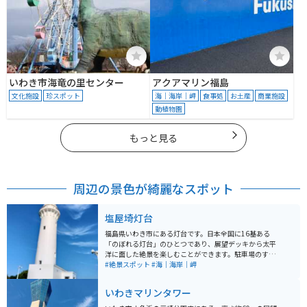
いわき市海竜の里センター
アクアマリン福島
文化施設
珍スポット
海｜海岸｜岬
食事処
お土産
商業施設
動植物園
もっと見る
周辺の景色が綺麗なスポット
塩屋埼灯台
福島県いわき市にある灯台です。日本全国に16基ある
「のぼれる灯台」のひとつであり、展望デッキから太平
洋に面した絶景を楽しむことができます。駐車場のすぐ
横に美空ひばりの「みだれ髪」の歌碑が設置されていま
#絶景スポット
#海｜海岸｜岬
す。灯台への入場には、中学生以上なら300円が必要で
す。少しだけですが山道と灯台の階段108段を上ります
いわきマリンタワー
ので、足元にご注意ください。