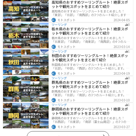
高知県のおすすめツーリングルート！絶景スポ
ットや観光スポットをまとめて紹介
高知県のおすすめツーリングルートをまとめました！
「東部」「北部」「南西部」の3つのルート紹介します。
山と海どちらも楽しめるスポットが多数あり、様々な楽
モトスポット
2024-04-05
しみ方ができます。バイクで高知県にツーリングに行く
ツーリング
0
際は参考にしてください。
栃木県のおすすめツーリングルート！絶景スポ
ットや観光スポットをまとめて紹介
栃木県のおすすめツーリングルートをまとめました！
「北東部」「北西部」「南東部」「南西部」の4つのルー
ト紹介します。日本を代表する神社や広大な山や滝、湖
モトスポット
2023-03-14
などを歴史や自然を満喫するツーリングができます。バ
ツーリング
1
イクで栃木県にツーリングに行く際は参考にしてくださ
秋田のおすすめツーリングルート！絶景スポッ
い。
トや観光スポットをまとめて紹介
秋田県のおすすめツーリングルートをまとめました！
「北部」「中部」「西部」の3つのルート紹介します。自
然豊かな山々や湖、温泉地が点在し、四季折々の景色を
モトスポット
2023-04-19
楽しめるスポットが多数あります。バイクで秋田県にツ
ツーリング
0
ーリングに行く際は参考にしてください。
群馬県のおすすめツーリングルート！絶景スポ
ットや観光スポットをまとめて紹介
群馬県のおすすめツーリングルートをまとめました！
「東部」「北部」「南部」の3つのルート紹介します。草
津温泉や伊香保温泉など全国でも有名な温泉や豊かな自
モトスポット
2023-03-10
然を満喫するツーリングができます。バイクで群馬県に
ツーリング
1
ツーリングに行く際は参考にしてください。
静岡県のおすすめツーリングルート！絶景スポ
ットや観光スポットをまとめて紹介
静岡県のおすすめツーリングルートをまとめました！
「北西部」「北東部」「南部（富士山周辺）」の3つのル
ート紹介します。富士山を中心に自然豊かな景色や食事
モトスポット
2023-03-27
を楽しめるスポットが多数あります。バイクで静岡県に
ツーリングに行く際は参考にしてください。