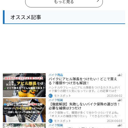
もっと見る
オススメ記事
バイク用品
2
バイクにアヒル隊長をつけたい！どこで買え
る？種類やつけ方も解説！
ハンドルやフレームにアヒル隊長をつけるカスタムがバ
イク乗りの間で人気になっています。この記事ではそん
なアヒル隊長について、どこで買えるのかどんな種類が
モトスポット
2025-04-02
あるのか、バイクに付ける際の注意点などまとめまし
バイク知識
0
た。アヒル隊長でオリジナルカスタムをしたい人は参考
【徹底解説】失敗しないバイク保険の選び方！
にしてください。
必要な補償は3つだけ
バイク保険って、種類が多くて分かりづらいですよね。
「オススメの補償が知りたい」「できるだけ安くした
い」「自分に合った保険を知りたい」こういったことで
モトスポット
2024-06-03
悩んでいる方向けに、バイク保険の選び方・つけるべき
バイク知識
0
補償について解説します。