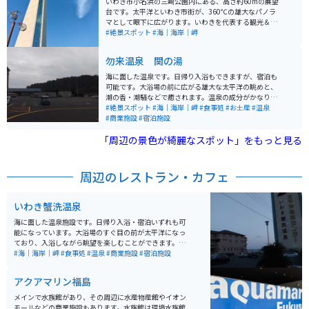
いわき市小名浜の三崎公園内にある、高さ約60mの展望
台です。太平洋といわき市街が、360℃の雄大なパノラ
マとして眼下に広がります。いわきを代表する観光＆絶
景スポットです。三崎公園内には駐車場がたくさんあり
#絶景スポット
#海｜海岸｜岬
ますので、駐車場所には困りません。入場料が大人330
円必要なこと、16:30で入場締め切りとなること、毎月
勿来温泉 関の湯
第3火曜日は休館であることには要注意です。
海に面した温泉です。日帰り入浴もできますが、宿泊も
可能です。大浴場の前に広がる雄大な太平洋の眺めと、
潮の香・潮騒などで癒されます。温泉の成分がかなり濃
く、お風呂を出た後も温泉の香りが体に長く残ります。
#絶景スポット
#海｜海岸｜岬
#食事処
#お土産
#温泉
常磐道からのアクセスが良く、わかりやすい場所にあり
#商業施設
#宿泊施設
ます。
「周辺の景色が綺麗なスポット」をもっと見る
周辺のレストラン・カフェ
いわき蟹洗温泉
海に面した温泉施設です。日帰り入浴・宿泊いずれも可
能になっています。大浴場のすぐ目の前が太平洋になっ
ており、入浴しながら眺望を楽しむことができます。料
金が入泉料だけで大人2,000円と少し高めですが、JAF会
#海｜海岸｜岬
#食事処
#温泉
#商業施設
#宿泊施設
員だと1,300円になります。休憩室や食事処なども充実
しています。
アクアマリン福島
メインで水族館があり、その周辺に水産物産館やイオン
モールなどの商業施設もあります。水族館は環境水族館