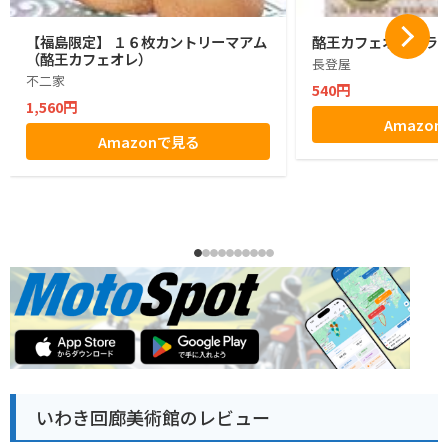
【福島限定】 １６枚カントリーマアム
酪王カフェオレクラン
（酪王カフェオレ）
長登屋
不二家
540円
1,560円
Amazo
Amazonで見る
いわき回廊美術館のレビュー