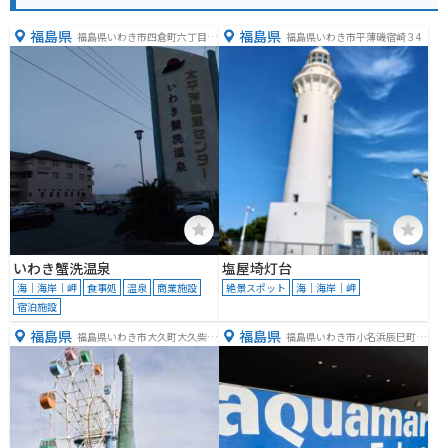
福島県
福島県
福島県いわき市四倉町六丁目１
福島県いわき市平薄磯宿崎３4
６４−２
いわき蟹洗温泉
塩屋埼灯台
海｜海岸｜岬
食事処
温泉
商業施設
絶景スポット
海｜海岸｜岬
宿泊施設
福島県
福島県
福島県いわき市大久町大久柴崎
福島県いわき市小名浜辰巳町５
９
０