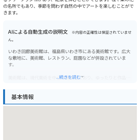
の名所でもあり、季節を問わず自然の中でアートを楽しむことがで
きます。
AIによる自動生成の説明文
※内容の正確性は保証されていませ
ん。
いわき回廊美術館は、福島県いわき市にある美術館です。広大
な敷地に、美術館、レストラン、庭園などが併設されていま
す。
...続きを読む
美術館は、現代美術を中心に展示しており、ゆったりと作品を
鑑賞できます。
特に、ガラスの回廊と呼ばれる美しい通路は、一見の価値あり
基本情報
です。
庭園には、四季折々の花が咲き乱れ、散策に最適です。
また、レストランでは、地元の食材を使った料理を楽しむこと
ができます。
バイクで訪れる場合は、美術館に隣接する駐車場に停めること