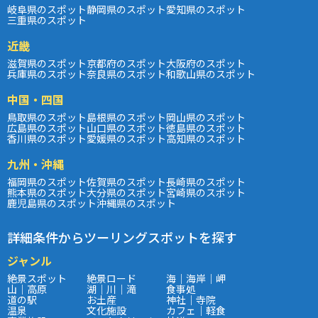
岐阜県のスポット
静岡県のスポット
愛知県のスポット
三重県のスポット
近畿
滋賀県のスポット
京都府のスポット
大阪府のスポット
兵庫県のスポット
奈良県のスポット
和歌山県のスポット
中国・四国
鳥取県のスポット
島根県のスポット
岡山県のスポット
広島県のスポット
山口県のスポット
徳島県のスポット
香川県のスポット
愛媛県のスポット
高知県のスポット
九州・沖縄
福岡県のスポット
佐賀県のスポット
長崎県のスポット
熊本県のスポット
大分県のスポット
宮崎県のスポット
鹿児島県のスポット
沖縄県のスポット
詳細条件からツーリングスポットを探す
ジャンル
絶景スポット
絶景ロード
海｜海岸｜岬
山｜高原
湖｜川｜滝
食事処
道の駅
お土産
神社｜寺院
温泉
文化施設
カフェ｜軽食