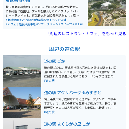
東武動物公園
埼玉県東部の宮代町に位置し、約16万坪の広大な敷地内
に動物園と遊園地、プールを融合したハイブリッド・レ
ジャーランドです。 東武鉄道創立80周年記念として昭和
56年3月28日に開園しました。 動物園という名前です
#動植物園
#文化施設
#商業施設
#イベント体験
が、動物以外のレジャー施設も充実しているので、遊ぼ
#カフェ｜軽食
#食事処
#ソフトクリーム
#スイーツ
#お土産
うと思えば丸一日楽しめます。
「周辺のレストラン・カフェ」をもっと見る
周辺の道の駅
道の駅 ごか
道の駅 ごかは、茨城県常陸大宮市にある道の駅です。国
道118号線沿いに位置し、久慈川の清流と緑豊かな山々
に囲まれた自然豊かな場所にあり、ドライブの休憩スポ
ットとして人気があります。 地元の農産物直売所では、
#道の駅
新鮮な野菜や果物が販売されており、特に、常陸大宮市
特産の「奥久慈りんご」は、蜜がたっぷり入った濃厚な
道の駅 アグリパークゆめすぎと
甘さが特徴で、お土産におすすめです。また、レストラ
ンでは、地元産の食材を使った料理を楽しむことができ
埼玉県秩父郡小鹿野町にある道の駅「アグリパークゆめ
ます。 バイクで訪れる場合、道の駅 ごかは、駐車場も広
すぎと」は、地元の新鮮な農産物が魅力です。 特に、高
く、休憩しやすい環境が整っています。国道118号線
原野菜やきのこは人気が高く、お土産にも最適です。 併
は、奥久慈の山々を走るワインディングロードとしても
設のレストランでは、地元食材を使った料理を楽しむこ
#道の駅
知られており、ツーリングにも最適なルートです。周辺
とができ、秩父名物のわらじカツ丼もおすすめです。 バ
には、袋田の滝や月待の滝などの観光スポットも点在し
イクで訪れる際は、秩父路の風を感じながら走ることが
道の駅 まくらがの里 こが
ており、自然を満喫できるスポットとして人気がありま
できる国道299号線沿いに位置しているため、ツーリン
す。