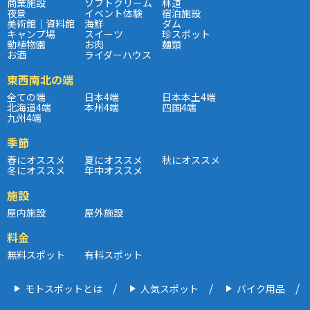
商業施設
ソフトクリーム
林道
夜景
イベント体験
宿泊施設
美術館｜資料館
海鮮
ダム
キャンプ場
スイーツ
珍スポット
動植物園
お肉
麺類
お酒
ライダーハウス
東西南北の端
全ての端
日本4端
日本本土4端
北海道4端
本州4端
四国4端
九州4端
季節
春にオススメ
夏にオススメ
秋にオススメ
冬にオススメ
年中オススメ
施設
屋内施設
屋外施設
料金
無料スポット
有料スポット
モトスポットとは
人気スポット
バイク用品