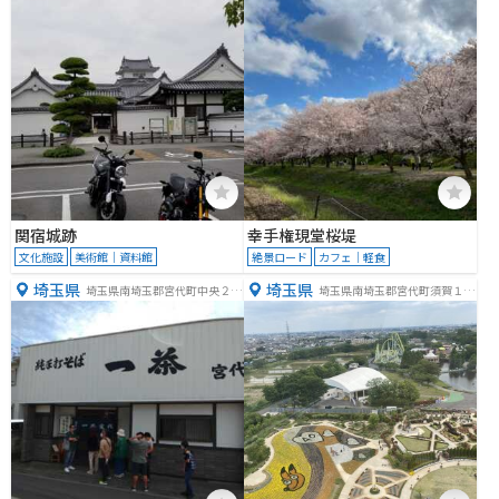
関宿城跡
幸手権現堂桜堤
文化施設
美術館｜資料館
絶景ロード
カフェ｜軽食
埼玉県
埼玉県
埼玉県南埼玉郡宮代町中央２丁
埼玉県南埼玉郡宮代町須賀１１
目４−３
０