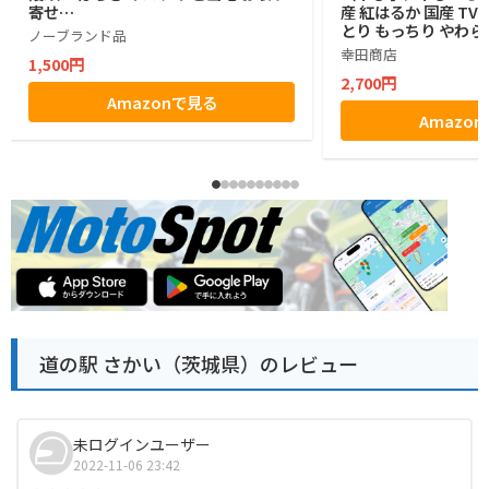
寄せ…
産 紅はるか 国産 T
とり もっちり やわら
ノーブランド品
幸田商店
1,500円
2,700円
Amazonで見る
Amazo
道の駅 さかい（茨城県）のレビュー
未ログインユーザー
2022-11-06 23:42