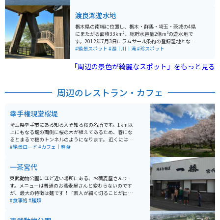
ことが出来ます。ヤギ小屋もあり、かわいらしい仔ヤギ
ピクニックなどもできます。
たちを間近で見ることもできます。
渡良瀬遊水地
栃木県の南端に位置し、栃木・群馬・埼玉・茨城の4県
にまたがる面積33km²、総貯水容量2億m³の遊水地で
す。2012年7月3日にラムサール条約の登録湿地となりま
した。 元々は洪水防止目的で、後に足尾鉱毒事件による
#絶景スポット
#湖｜川｜滝
#珍スポット
鉱毒を沈殿させるため渡良瀬川下流に作られたもので
す。広大な土地が大雨になると全て水に覆われるのです
「周辺の景色が綺麗なスポット」をもっと見る
が、普段はとても静かで広々した自然の気持ち良い場所
です。 デイキャンプも可能で、窓口で名前と住所だけ申
請すればOKです。焚き火もできます。ぜひ展望台へ行っ
周辺のレストラン・カフェ
てみることをおすすめします。2019年の台風で遊水地と
しての機能を果たした際に、どの高さまで水が来たかが
展望台の壁に記されており「遊水地」の役割が見てわか
幸手権現堂桜堤
ります。
埼玉県幸手市にある知る人ぞ知る桜の名所です。1km以
上にもなる堤の両側に桜の木が植えてあるため、春にな
るとまるで桜のトンネルのようになります。 近くには菜
の花が一面に広がっているため、菜の花の黄色と、桜の
#絶景ロード
#カフェ｜軽食
ピンク、空の水色の3色が目の前に広がっています。 駐
車場も整備されていますが、桜が満開になる週末は周辺
一茶宮代
の道路はほぼ動かない状況です。幸手は元々宿場町とし
て栄えた町のため、商店街を通ってくると宿場町時代か
東武動物公園にほど近い場所にある、お蕎麦屋さんで
ら残る建物も見ることが出来るので、ちょっとした観光
す。メニューは普通のお蕎麦屋さんと変わらないのです
気分にもなれます。 紫陽花や彼岸花も植えてあるため、
が、最大の特徴は麺です！「素人が細く切ることが出来
春の桜以外も、一年を通し四季折々で異なる花を楽しむ
ず、うどんのように太くなってしまった蕎麦」を見事に
#食事処
#麺類
ことが出来ます。ヤギ小屋もあり、かわいらしい仔ヤギ
再現（？）しています。太麺好きなら一度は訪れたいお
たちを間近で見ることもできます。
店です。人気店なので、昼時には行列ができます。