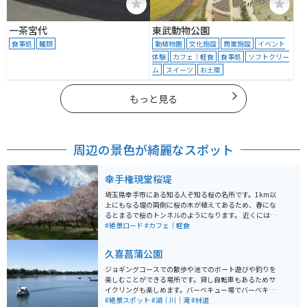
一茶宮代
東武動物公園
食事処
麺類
動植物園
文化施設
商業施設
イベント
体験
カフェ｜軽食
食事処
ソフトクリー
ム
スイーツ
お土産
もっと見る
周辺の景色が綺麗なスポット
幸手権現堂桜堤
埼玉県幸手市にある知る人ぞ知る桜の名所です。1km以
上にもなる堤の両側に桜の木が植えてあるため、春にな
るとまるで桜のトンネルのようになります。 近くには菜
の花が一面に広がっているため、菜の花の黄色と、桜の
#絶景ロード
#カフェ｜軽食
ピンク、空の水色の3色が目の前に広がっています。 駐
車場も整備されていますが、桜が満開になる週末は周辺
久喜菖蒲公園
の道路はほぼ動かない状況です。幸手は元々宿場町とし
て栄えた町のため、商店街を通ってくると宿場町時代か
ジョギングコースでの散歩や池でのボート遊びや釣りを
ら残る建物も見ることが出来るので、ちょっとした観光
楽しむことができる場所です。貸し自転車もあるためサ
気分にもなれます。 紫陽花や彼岸花も植えてあるため、
イクリングも楽しめます。バーベキュー場でバーベキュ
春の桜以外も、一年を通し四季折々で異なる花を楽しむ
ーを楽しむことができ、芝生広場が何ヶ所かあるため、
#絶景スポット
#湖｜川｜滝
#林道