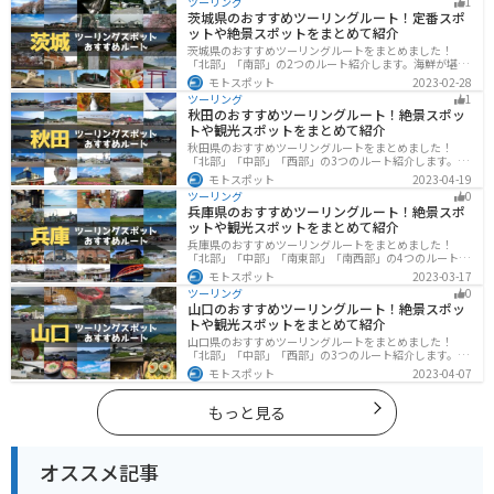
ツーリング
1
ください。
茨城県のおすすめツーリングルート！定番スポ
ットや絶景スポットをまとめて紹介
茨城県のおすすめツーリングルートをまとめました！
「北部」「南部」の2つのルート紹介します。海鮮が堪能
できる港や梅の景勝地、自然豊かな山々があるのでツー
モトスポット
2023-02-28
リングにもってこいです。バイクで茨城県にツーリング
ツーリング
1
に行く際は参考にしてください。
秋田のおすすめツーリングルート！絶景スポッ
トや観光スポットをまとめて紹介
秋田県のおすすめツーリングルートをまとめました！
「北部」「中部」「西部」の3つのルート紹介します。自
然豊かな山々や湖、温泉地が点在し、四季折々の景色を
モトスポット
2023-04-19
楽しめるスポットが多数あります。バイクで秋田県にツ
ツーリング
0
ーリングに行く際は参考にしてください。
兵庫県のおすすめツーリングルート！絶景スポ
ットや観光スポットをまとめて紹介
兵庫県のおすすめツーリングルートをまとめました！
「北部」「中部」「南東部」「南西部」の4つのルート紹
介します。自然豊かな山を堪能できる北部と中部、街中
モトスポット
2023-03-17
で海辺の南部と違った楽しみ方ができます。バイクで兵
ツーリング
0
庫県にツーリングに行く際は参考にしてください。
山口のおすすめツーリングルート！絶景スポッ
トや観光スポットをまとめて紹介
山口県のおすすめツーリングルートをまとめました！
「北部」「中部」「西部」の3つのルート紹介します。美
しい海岸線や山々を楽しむことができます。バイクで山
モトスポット
2023-04-07
口県にツーリングに行く際は参考にしてください。
もっと見る
オススメ記事