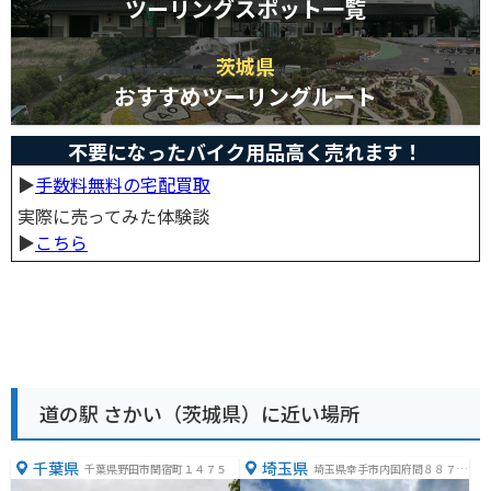
ツーリングスポット一覧
茨城県
おすすめツーリングルート
不要になったバイク用品高く売れます！
▶︎
手数料無料の宅配買取
実際に売ってみた体験談
▶︎
こちら
道の駅 さかい（茨城県）に近い場所
千葉県
埼玉県
千葉県野田市関宿町１４７５
埼玉県幸手市内国府間８８７
−３