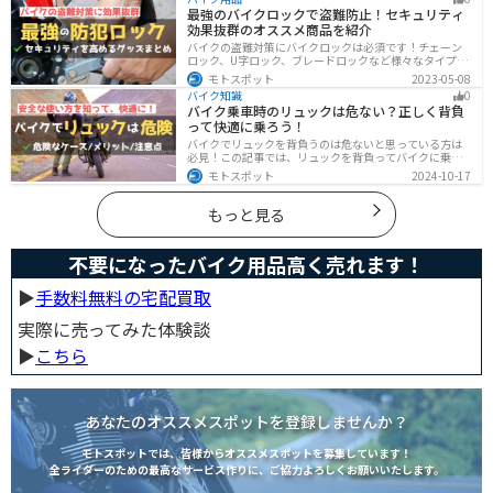
読めば、理想のサウンドと走りを手に入れられます。
最強のバイクロックで盗難防止！セキュリティ
効果抜群のオススメ商品を紹介
バイクの盗難対策にバイクロックは必須です！チェーン
ロック、U字ロック、ブレードロックなど様々なタイプが
あるので自分の用途に合った使いやすいものを選びまし
モトスポット
2023-05-08
ょう。この記事ではバイクロックの種類と特徴、それぞ
バイク知識
0
れ最強の商品を紹介します。
バイク乗車時のリュックは危ない？正しく背負
って快適に乗ろう！
バイクでリュックを背負うのは危ないと思っている方は
必見！この記事では、リュックを背負ってバイクに乗る
リスクと、安全な方法を紹介しています。実は、荷物の
モトスポット
2024-10-17
量や配置を工夫することで、安全にリュックを使用する
ことが可能です。この記事を読めば、バイク乗車時にリ
ュックを安全に使う方法がわかります。
もっと見る
不要になったバイク用品高く売れます！
▶︎
手数料無料の宅配買取
実際に売ってみた体験談
▶︎
こちら
あなたのオススメスポットを登録しませんか？
モトスポットでは、皆様からオススメスポットを募集しています！
全ライダーのための最高なサービス作りに、ご協力よろしくお願いいたします。