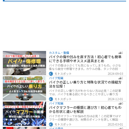
カスタム・整備
1
バイクの傷や凹みを直す方法！初心者でも簡単
にできる手順やオススメ道具まとめ
バイクの傷は小さくても気になってしまうもの。小さな
傷なら自分で修理できます。カウルの傷、タンクの凹
み、サビ、樹脂の劣化、ホイールの傷などあらゆる傷の
モトスポット
2024-09-03
修理方法をまとめました。自分でバイクの傷を直したい
バイク知識
1
と思っている人は参考にしてください。
バイクの正しい乗り方と特殊な状況での操縦方
法を伝授！
バイクの正しい乗り方がわからない方は必見！この記事
では、バイクを乗る前にやるべきことや正しい乗り方、
トラブルと対処法を解説しています。実は、車と気をつ
モトスポット
2024-12-01
ける部分はかなり異なるので注意が必要です。この記事
バイク知識
0
を読めば、安全で快適なバイクライフを送れます。
バイクマフラーの種類と選び方！初心者でもわ
かる形状と違いを解説
バイクのマフラーでお悩みの方は必見！この記事ではマ
フラーの種類や選び方、材質のポイントを詳しく解説し
ています。実は初めてのカスタマイズには、先端だけ変
モトスポット
2025-03-01
えられるスリップオンマフラーがおすすめです。記事を
バイク用品
0