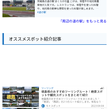
グの休憩スポットとしても最適です。 周辺には、長瀞渓
茨城県の道の駅 まくらがの里 こがは、常陸牛や地元産農
谷や三峰神社などの観光スポットもあり、自然豊かな景
産物が人気です。 レストランでは、常陸牛を使った料理
色を楽しむことができます。
や、地元産の新鮮な野菜を使った料理が楽しめます。 お
土産には、常陸牛の加工品や、地元産の農産物を使った
#道の駅
お菓子などがおすすめです。 バイクで行く場合は、駐車
場も広く、休憩場所としても最適です。 周辺には、ゴル
「周辺の道の駅」をもっと見る
フ場や温泉施設などもあり、観光拠点としても便利で
す。
オススメスポット紹介記事
ツーリング
0
徳島県のおすすめツーリングルート！絶景スポ
ットや観光スポットをまとめて紹介
徳島県のおすすめツーリングルートをまとめました！
「東部」「西部」の2つのルート紹介します。有名なうず
しおや山を中心とした自然豊かなスポットが多数ありま
モトスポット
2023-04-04
す。バイクで徳島県にツーリングに行く際は参考にして