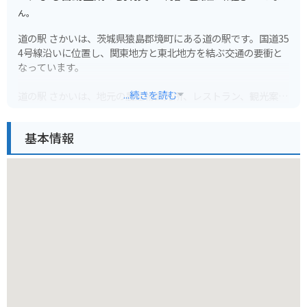
ん。
道の駅 さかいは、茨城県猿島郡境町にある道の駅です。国道35
4号線沿いに位置し、関東地方と東北地方を結ぶ交通の要衝と
なっています。
...続きを読む
道の駅 さかいは、地元の農産物直売所、レストラン、観光案内
所などを併設しており、ドライブ中の休憩スポットとして人気
があります。
基本情報
農産物直売所では、地元で採れた新鮮な野菜や果物を購入する
ことができます。特に、境町は梨の産地として知られており、
旬の時期には、みずみずしい梨が店頭に並びます。
レストランでは、地元産の食材を使った料理を楽しむことがで
きます。おすすめは、境町産の豚肉を使った「さかい丼」で
す。
バイクで訪れる場合、道の駅 さかいには、広々とした駐車場が
完備されています。また、周辺には、利根川や渡良瀬遊水地な
ど、自然豊かな観光スポットが点在しており、ツーリングの拠