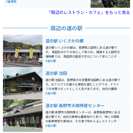
で）、昼・夜風呂が10時から21時（最終受付20時20
れたわさびや湧き水使用したレストランやカフェも併設
#食事処
分、入浴は20時45分まで）となっています。朝風呂は30
されている。
0円で入浴可能です。 そば処「ささら亭」と農産物直売
「周辺のレストラン・カフェ」をもっと見る
所も併設されており、一日ゆっくり楽しむことができま
す。お蕎麦は麺のコシがかなり強く、とても美味しいで
す。
周辺の道の駅
道の駅 いくさかの郷
道の駅 いくさかの郷は、長野県上田市にある道の駅で
す。 真田氏ゆかりの地として知られ、隣接する上田市立
博物館では、真田家の歴史や文化について学ぶことがで
きます。 また、地元の農産物直売所では、新鮮な野菜や
#道の駅
果物を購入することができます。 バイクで訪れる場合、
道の駅には広い駐車場が完備されているので安心です。
道の駅 池田
周辺には、真田氏本城跡や上田城跡公園など、歴史的な
観光スポットも点在しています。 特に、上田城跡公園は
道の駅 池田は、長野県の北安曇郡池田町にある道の駅で
桜の名所としても知られており、春には多くの人で賑わ
す。北アルプスの雄大な景色を望むことができ、ドライ
います。 道の駅 いくさかの郷は、歴史と自然を感じなが
ブの休憩スポットとして人気があります。 地元の農産物
ら、地元の味覚を楽しむことができるスポットです。
が販売されている直売所があり、新鮮な野菜や果物を購
#道の駅
入できます。特におすすめは、池田町産の蕎麦を使った
蕎麦打ち体験です。自分で打った蕎麦は格別ですよ。 バ
道の駅 長野市大岡特産センター
イクに乗っている方は、道の駅のすぐ近くにある大峰高
原に立ち寄ってみてください。ここは、日本一の星空ス
道の駅 長野市大岡特産センターは、長野県長野市にある
ポットとして有名で、夜には満天の星空を楽しむことが
道の駅です。地元の新鮮な農産物が人気で、特に大岡産
できます。道の駅には、バイク専用の駐車場も用意され
の新鮮野菜や果物は、その場で味わえるレストランや直
ています。
売所で楽しむことができます。 バイクで訪れる方は、長
#道の駅
野自動車道 麻績ICから約20分の距離にあり、アクセスも