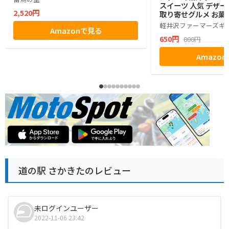
スイーツ 人気 デザー
2,520円
取り寄せグルメ お菓子
グミ ぶどう シャイン
軽井沢ファーマーズギ
Amazonで見る
ゼント ギフト お土産
650円
800円
小分け ばらまき バラ
生活 ハロウィン 母の
Amazo
お返し かわいい きれ
マーズギフト
道の駅 さかきたのレビュー
未ログインユーザー
2022-11-06 23:42