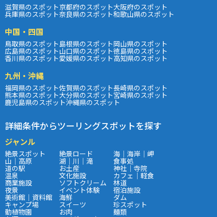
滋賀県のスポット
京都府のスポット
大阪府のスポット
兵庫県のスポット
奈良県のスポット
和歌山県のスポット
中国・四国
鳥取県のスポット
島根県のスポット
岡山県のスポット
広島県のスポット
山口県のスポット
徳島県のスポット
香川県のスポット
愛媛県のスポット
高知県のスポット
九州・沖縄
福岡県のスポット
佐賀県のスポット
長崎県のスポット
熊本県のスポット
大分県のスポット
宮崎県のスポット
鹿児島県のスポット
沖縄県のスポット
詳細条件からツーリングスポットを探す
ジャンル
絶景スポット
絶景ロード
海｜海岸｜岬
山｜高原
湖｜川｜滝
食事処
道の駅
お土産
神社｜寺院
温泉
文化施設
カフェ｜軽食
商業施設
ソフトクリーム
林道
夜景
イベント体験
宿泊施設
美術館｜資料館
海鮮
ダム
キャンプ場
スイーツ
珍スポット
動植物園
お肉
麺類