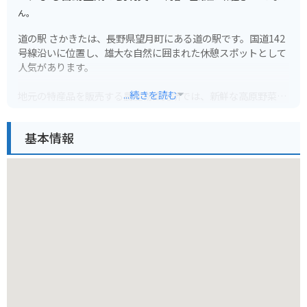
ん。
道の駅 さかきたは、長野県望月町にある道の駅です。国道142
号線沿いに位置し、雄大な自然に囲まれた休憩スポットとして
人気があります。
...続きを読む
地元の特産品を販売する農産物直売所では、新鮮な高原野菜や
果物をはじめ、手作りのジャムや漬物なども購入できます。ま
た、レストランでは、地元の食材をふんだんに使った料理を楽
基本情報
しむことができます。
バイクツーリングの休憩場所としてもおすすめです。道の駅 さ
かきたは、ビーナスラインやメルヘン街道といった人気のツー
リングコースへのアクセスも良く、多くのライダーが訪れま
す。駐車場も広く、安心してバイクを停めることができます。
周辺には、千曲川や内村ダムなど、自然豊かな観光スポットも
点在しています。道の駅 さかきたを拠点に、長野県の自然を満
喫するのも良いでしょう。