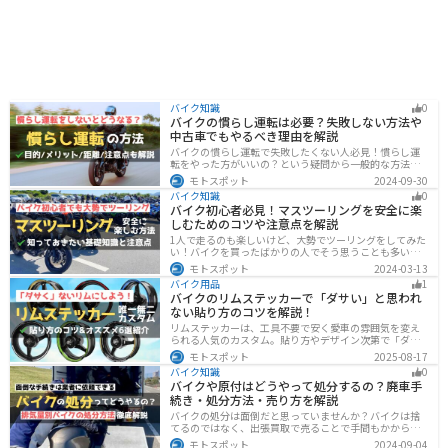
バイク知識
0
バイクの慣らし運転は必要？失敗しない方法や
中古車でもやるべき理由を解説
バイクの慣らし運転で失敗したくない人必見！慣らし運
転をやった方がいいの？という疑問から一般的な方法、
メーカ推奨の方法まで具体的に解説します。注意点や中
モトスポット
2024-09-30
古車でもやった方がいいのか慣らし運転後にやるべきこ
バイク知識
0
ともまとめたので、これからバイクを買おうとしている
バイク初心者必見！マスツーリングを安全に楽
人は参考にしてください。
しむためのコツや注意点を解説
1人で走るのも楽しいけど、大勢でツーリングをしてみた
い！バイクを買ったばかりの人でそう思うことも多いで
しょう。他の人と一緒に走るマスツーリングはとても楽
モトスポット
2024-03-13
しいですが、安全に楽しむために確認すべきことや注意
バイク用品
1
点などたくさんあります。1人で走る時とは違った難しさ
バイクのリムステッカーで「ダサい」と思われ
もあるので、しっかりと確認しておきましょう。
ない貼り方のコツを解説！
リムステッカーは、工具不要で安く愛車の雰囲気を変え
られる人気のカスタム。貼り方やデザイン次第で「ダサ
い」仕上がりになることも。本記事では失敗例や選び
モトスポット
2025-08-17
方、きれいに貼るコツからおすすめ商品まで詳しく紹
バイク知識
0
介。初心者でも安心して足回りをカッコよくドレスアッ
バイクや原付はどうやって処分するの？廃車手
プできます。
続き・処分方法・売り方を解説
バイクの処分は面倒だと思っていませんか？バイクは捨
てるのではなく、出張買取で売ることで手間もかからず
お金にできます。売る以外の選択肢も含めて処分方法を
モトスポット
2024-09-04