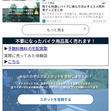
まとめていますので、バイクを処分しようとしている人
バイク用品
0
は参考にしてください。
雨でも快適にバイクに乗る方法＆オススメ雨対
策グッズまとめ
雨。それはライダーの天敵です。無計画に雨の中を走ろ
うものなら 体がずぶ濡れになる バイクが汚れる 体温が奪
われて集中力が低下する 雨で視界が悪くなる 路面が濡れ
モトスポット
2023-04-23
て滑りやすくなるなど、晴れの日にはないマイナス要素
が盛りだくさんでライダーに押し寄せてきます。そんな
雨の中を好んで走ろうなんて誰も考えていないはずです
もっと見る
が、どうしても避けられない場合もありますよね。この
記事では、レインウエアや防水バッグをはじめ、ライダ
ーや荷物を雨から守るための方法やグッズなどについて
不要になったバイク用品高く売れます！
紹介します。雨はライダーにとって非常に厄介なモノで
すが、バッチリと対策しておけば意外と快適に走れてし
まうものです
▶︎
手数料無料の宅配買取
実際に売ってみた体験談
▶︎
こちら
あなたのオススメスポットを登録しませんか？
モトスポットでは、皆様からオススメスポットを募集しています！
全ライダーのための最高なサービス作りに、ご協力よろしくお願いいたします。
スポットを登録する