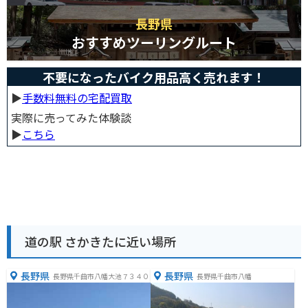
長野県
おすすめツーリングルート
不要になったバイク用品高く売れます！
▶︎
手数料無料の宅配買取
実際に売ってみた体験談
▶︎
こちら
道の駅 さかきたに近い場所
長野県
長野県
長野県千曲市八幡大池７３４０
長野県千曲市八幡