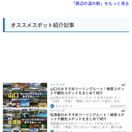
良好です。駐車場も広く、休憩場所としても最適です。
「周辺の道の駅」をもっと見る
周辺には、自然豊かな観光スポットも多く、ドライブや
ツーリングの拠点としてもおすすめです。 特におすすめ
は、地元産のそば粉を使った手打ちそばや、旬の果物を
使ったジェラートです。また、お土産には、地元産の味
オススメスポット紹介記事
噌や漬物、地酒などが人気です。
ツーリング
0
山口のおすすめツーリングルート！絶景スポッ
トや観光スポットをまとめて紹介
山口県のおすすめツーリングルートをまとめました！
「北部」「中部」「西部」の3つのルート紹介します。美
しい海岸線や山々を楽しむことができます。バイクで山
モトスポット
2023-04-07
口県にツーリングに行く際は参考にしてください。
ツーリング
0
佐渡島のおすすめツーリングルート！絶景スポ
ットや観光スポットをまとめて紹介
佐渡島のおすすめツーリングルートをまとめました！
「北部」「南部」の2つのルート紹介します。豊かな自然
と歴史的なスポット、トキなどの貴重な動物を見られる
モトスポット
2023-04-23