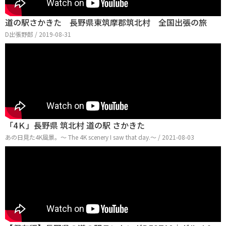
道の駅さかきた 長野県東筑摩郡筑北村 全国出張の旅
D出張野郎 / 2019-08-31
「4Ｋ」長野県 筑北村 道の駅 さかきた
あの日見た4K風景。～ The 4K scenery I saw that day.～ / 2021-08-03