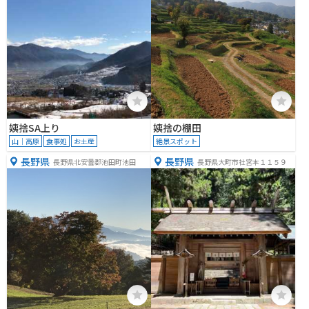
姨捨SA上り
姨捨の棚田
山｜高原
食事処
お土産
絶景スポット
長野県
長野県
長野県北安曇郡池田町池田
長野県大町市社宮本１１５９