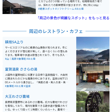
とカフェの3つが揃っている場所です。地場産物売り場で
は、採れたての新鮮野菜が並びますが、特に秋には山辺
の名産品の新鮮なぶどうがたくさん売られています。多
#絶景スポット
#ソフトクリーム
#お土産
くの種類のぶどうが安く売られているので、毎年多くの
方が購入したり宅配便で送りに訪れます。お土産売り場
「周辺の景色が綺麗なスポット」をもっと見る
では、種類豊富なワインが売られています。またカフェ
では、巨峰ソフトが売られていて、晴れている日はテラ
ス席で景色を楽しみながらソフトクリームが味わえま
周辺のレストラン・カフェ
す。
姨捨SA上り
サービスエリアなのに絶景の山景色が見られます。冬に
よく行きますが雪化粧が美しく、遊べるくらいの雪もあ
ります。駐車場や歩道は除雪されており、冬でも手入れ
が行き届いていると感じます。フードが美味しいのも嬉
#山｜高原
#食事処
#お土産
しいですよ。
室賀温泉 ささらの湯
上田市の室賀地区に位置する日帰り温泉施設で、大自然
に囲まれたのどかな風景の中にあります。温泉は地下15
00メートルから湧き出し、「美肌の湯・美人の湯・美粧
水の湯」の名で知られています。水質は「単純硫黄泉」
#食事処
#お土産
#温泉
で、化粧水に浸かっているような感覚で、浴後は肌がス
ベスベになります。 岩風呂と桧風呂があり、それぞれに
大王わさび農場
露天風呂・サウナが併設されています。男女の入浴エリ
アは月代わりで交代します。飲泉所もあり、五感を使っ
長野県安曇野市にあるわさび農場。広大な敷地でわさび
て温泉を堪能することができます。 営業時間は朝風呂が
を栽培しており、場内を散策できる遊歩道が整備されて
5時から8時（最終受付7時30分、入浴は7時45分ま
いる。ゆっくり回って１時間くらいのルート。農場で採