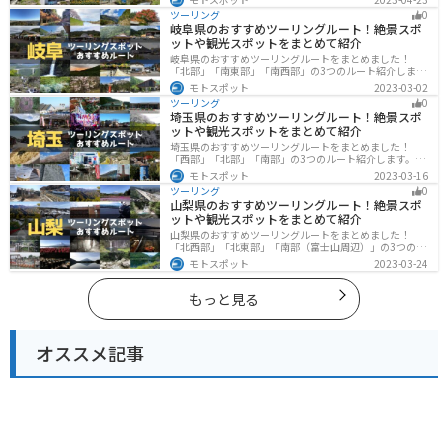
スポットが多数あります。バイクで佐渡島にツーリング
ツーリング
0
に行く際は参考にしてください。
岐阜県のおすすめツーリングルート！絶景スポ
ットや観光スポットをまとめて紹介
岐阜県のおすすめツーリングルートをまとめました！
「北部」「南東部」「南西部」の3つのルート紹介しま
す。自然豊かな山が充実しており、山を生かした施設や
モトスポット
2023-03-02
グルメ、絶景スポットなど、自然を満喫するツーリング
ツーリング
0
ができます。バイクで岐阜県にツーリングに行く際は参
埼玉県のおすすめツーリングルート！絶景スポ
考にしてください。
ットや観光スポットをまとめて紹介
埼玉県のおすすめツーリングルートをまとめました！
「西部」「北部」「南部」の3つのルート紹介します。自
然豊かな西側と街中の東側で違った楽しみ方ができま
モトスポット
2023-03-16
す。バイクで埼玉県にツーリングに行く際は参考にして
ツーリング
0
ください。
山梨県のおすすめツーリングルート！絶景スポ
ットや観光スポットをまとめて紹介
山梨県のおすすめツーリングルートをまとめました！
「北西部」「北東部」「南部（富士山周辺）」の3つのル
ート紹介します。富士山を中心に自然豊かな景色や食事
モトスポット
2023-03-24
を楽しめるスポットが多数あります。バイクで山梨県に
ツーリングに行く際は参考にしてください。
もっと見る
オススメ記事