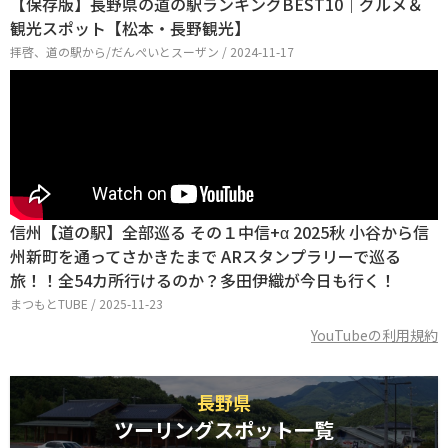
【保存版】長野県の道の駅ランキングBEST10｜グルメ＆
観光スポット【松本・長野観光】
拝啓、道の駅から/だんぺいとスーザン / 2024-11-17
信州【道の駅】全部巡る その１中信+α 2025秋 小谷から信
州新町を通ってさかきたまで ARスタンプラリーで巡る
旅！！全54カ所行けるのか？多田伊織が今日も行く！
まつもとTUBE / 2025-11-23
YouTubeの利用規約
長野県
ツーリングスポット一覧