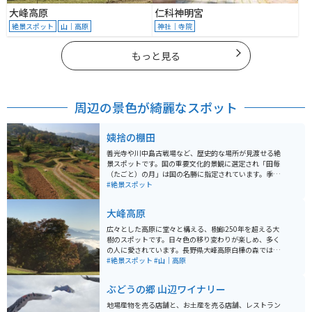
大峰高原
仁科神明宮
絶景スポット
山｜高原
神社｜寺院
もっと見る
周辺の景色が綺麗なスポット
姨捨の棚田
善光寺や川中島古戦場など、歴史的な場所が見渡せる絶
景スポットです。国の重要文化的景観に選定され「田毎
（たごと）の月」は国の名勝に指定されています。季節
や時間によって姿を変える風景は、日本の原風景を思わ
#絶景スポット
せ、素朴な感動を与えてくれます。
大峰高原
広々とした高原に堂々と構える、樹齢250年を超える大
樹のスポットです。日々色の移り変わりが楽しめ、多く
の人に愛されています。長野県大峰高原白樺の森では、
シラカバに映える紅葉のほか、散策道からは北アルプス
#絶景スポット
#山｜高原
の山並みや北信、東信の山々の景色も望めます。駐車場
周辺には、観光案内所や地元野菜を販売する店などもあ
ぶどうの郷 山辺ワイナリー
ります。早朝には雲海が見えることもあります。
地場産物を売る店舗と、お土産を売る店舗、レストラン