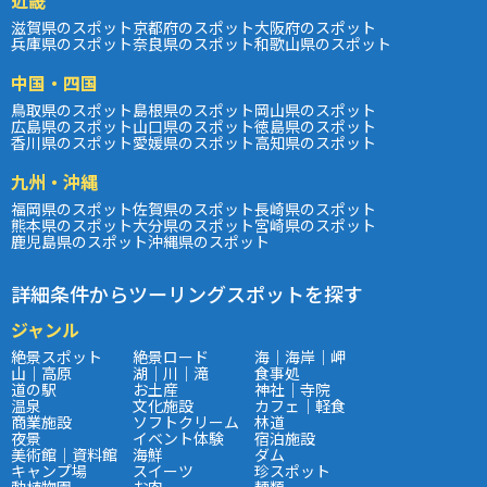
滋賀県のスポット
京都府のスポット
大阪府のスポット
兵庫県のスポット
奈良県のスポット
和歌山県のスポット
中国・四国
鳥取県のスポット
島根県のスポット
岡山県のスポット
広島県のスポット
山口県のスポット
徳島県のスポット
香川県のスポット
愛媛県のスポット
高知県のスポット
九州・沖縄
福岡県のスポット
佐賀県のスポット
長崎県のスポット
熊本県のスポット
大分県のスポット
宮崎県のスポット
鹿児島県のスポット
沖縄県のスポット
詳細条件からツーリングスポットを探す
ジャンル
絶景スポット
絶景ロード
海｜海岸｜岬
山｜高原
湖｜川｜滝
食事処
道の駅
お土産
神社｜寺院
温泉
文化施設
カフェ｜軽食
商業施設
ソフトクリーム
林道
夜景
イベント体験
宿泊施設
美術館｜資料館
海鮮
ダム
キャンプ場
スイーツ
珍スポット
動植物園
お肉
麺類