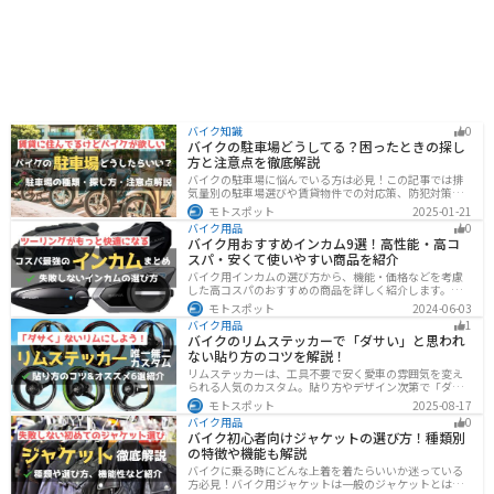
バイク知識
0
バイクの駐車場どうしてる？困ったときの探し
方と注意点を徹底解説
バイクの駐車場に悩んでいる方は必見！この記事では排
気量別の駐車場選びや賃貸物件での対応策、防犯対策を
解説します。実は駐車場の種類やマナーを押さえるだけ
モトスポット
2025-01-21
で快適なバイクライフが実現可能です。記事を読み駐車
バイク用品
0
場探しのコツをぜひチェックしてください。
バイク用おすすめインカム9選！高性能・高コ
スパ・安くて使いやすい商品を紹介
バイク用インカムの選び方から、機能・価格などを考慮
した高コスパのおすすめの商品を詳しく紹介します。初
心者からベテランライダーまで、マスツーやソロツーに
モトスポット
2024-06-03
適した最適なインカムを見つけるための参考にしてくだ
バイク用品
1
さい。
バイクのリムステッカーで「ダサい」と思われ
ない貼り方のコツを解説！
リムステッカーは、工具不要で安く愛車の雰囲気を変え
られる人気のカスタム。貼り方やデザイン次第で「ダサ
い」仕上がりになることも。本記事では失敗例や選び
モトスポット
2025-08-17
方、きれいに貼るコツからおすすめ商品まで詳しく紹
バイク用品
0
介。初心者でも安心して足回りをカッコよくドレスアッ
バイク初心者向けジャケットの選び方！種類別
プできます。
の特徴や機能も解説
バイクに乗る時にどんな上着を着たらいいか迷っている
方必見！バイク用ジャケットは一般のジャケットとは違