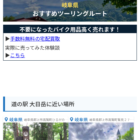
岐阜県
おすすめツーリングルート
不要になったバイク用品高く売れます！
▶︎
手数料無料の宅配買取
実際に売ってみた体験談
▶︎
こちら
道の駅 大日岳に近い場所
岐阜県
岐阜県
岐阜県郡上市高鷲町ひるがの４
岐阜県郡上市高鷲町鷲見２７５
７１４−２
６−２