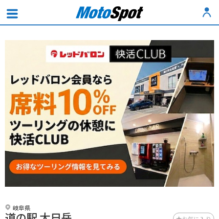
岐阜県
道の駅 大日岳
お気に入り