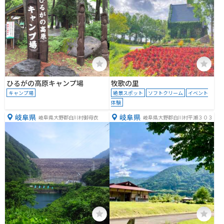
ひるがの高原キャンプ場
牧歌の里
キャンプ場
絶景スポット
ソフトクリーム
イベント
体験
岐阜県
岐阜県
岐阜県大野郡白川村御母衣
岐阜県大野郡白川村平瀬３０３