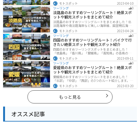
しいビーチや歴史と文化に溢れたスポットが多数あり、
モトスポット
2023-04-10
様々な楽しみ方ができます。バイクで沖縄県にツーリン
ツーリング
0
グに行く際は参考にしてください。
淡路島のおすすめツーリングルート！絶景スポ
ットや観光スポットをまとめて紹介
淡路島のおすすめツーリングルートをまとめました！北
淡路海岸や南淡路海岸など美しい海岸線、国営明石海峡
公園や淡路夢舞台など、自然とアートが融合した施設も
モトスポット
2023-04-24
多数あります。バイクで淡路島にツーリングに行く際は
ツーリング
0
参考にしてください。
四国のおすすめツーリングルート！バイクで行
きたい絶景スポットや観光スポット紹介
四国のおすすめツーリングスポットをまとめました！
「徳島県」「香川県」「愛媛県」「高知県」の各県の観
光地紹介します。自然豊かな山々や湖、温泉地が点在
モトスポット
2023-09-11
し、四季折々の景色を楽しめるスポットが多数ありま
ツーリング
0
す。バイクで四国にツーリングに行く際は参考にしてく
愛媛県のおすすめツーリングルート！絶景スポ
ださい。
ットや観光スポットをまとめて紹介
愛媛県のおすすめツーリングルートをまとめました！
「北部」「中部」「西部」の3つのルート紹介します。山
や海といった自然だけでなく、気軽に渡れる島もあり
モトスポット
2023-03-20
様々な楽しみ方ができます。バイクで愛媛県にツーリン
グに行く際は参考にしてください。
もっと見る
オススメ記事