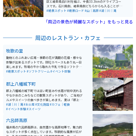
区と岐阜県白川村を結ぶ、全長33.3kmのドライブコー
スです。石川県側、岐阜県側どちらからも入ることがで
き、コースのあちこちで雄大な山々や、落差80メートル
#絶景スポット
#絶景ロード
#山｜高原
#湖｜川｜滝
を越える迫力の名瀑などの絶景を楽しむことができま
す。 最初に目を引く「しりたか滝」は絹のように白く美
「周辺の景色が綺麗なスポット」をもっと見る
しい流れが特徴で、運が良ければ滝の中程で虹を見るこ
とができます。また、赤と黄色の紅葉が美しい「蛇谷大
橋」を渡ると、「ふくべの大滝」が現れます。こちらは
周辺のレストラン・カフェ
急峻な岩壁から流れ落ちる水しぶきが特徴で、さらに上
に進むと「三方岩岳」があります。ここからは白山だけ
でなく立山、穂高岳、乗鞍岳といった北アルプスの山々
牧歌の里
が360度のパノラマとして広がっています。 ルート上に
は「白川郷展望台」や「白山展望台」などの眺望スポッ
動物とのふれあい広場・季節の花が満開の花畑・様々な
トもあり、ドライブ中には季節によって変わる美しい風
体験が出来るスポットです。BBQスペースもあり丸一日
景を楽しむことができます。特に、10月上旬から下旬に
楽しめます。牧場の牛から取れた牛乳で作るソフトクリ
かけての紅葉の時期は最高です。展望台や休憩施設もあ
ームは絶品なので、ぜひ一度食べてみてほしいです。
#絶景スポット
#ソフトクリーム
#イベント体験
り、ゆっくりと周囲の風景を眺めたり軽食を楽しみなが
ら休憩できたりします。 白川郷展望台は最近整備された
郡上八幡城下町
ので、真新しい木造の展望デッキからは白川郷の一帯が
一望でき、早朝に行けば眼下に広がる雲海も見られるそ
郡上八幡城の城下町では古い町並みや水路が街中流れる
うです。ちょっと前まではコース途中にある小さな駐車
やなか水のこみちなどの散策スポットがあり、 ご当地グ
場に車を停め、山を下りて「親谷の湯」という露天風呂
ルメやスイーツの食べ歩きが楽しめます。 夏は「郡上お
に浸かることが出来ましたが、今は源泉の不足により利
どり」で有名な盆踊りの徹夜踊りが行われます。また、
#湖｜川｜滝
#お土産
#文化施設
#カフェ｜軽食
用できない状態です。 この道路は昭和52年に有料道路と
食品サンプル体験なども楽しめます。 近くを流れる「吉
#イベント体験
#スイーツ
して開始され、2015年度から「白山スーパー林道」から
田川」は、南北に流れる長良川と合流する清流で、城下
「白山白川郷ホワイトロード」へと名前が変更されまし
町・郡上八幡の発展を支えてきました。かつては天然の
六呂師高原
た。その際に料金も値下げされ、より多くの人々に気軽
堀として機能し、取水された島谷用水は防火や生活用水
にドライブを楽しんでもらうようになりました。 満載の
として利用されるなど、独自の水文化を育んでいます。
福井県の六呂師高原は、自然豊かな高原地帯で、魅力的
ドライブコースですが、注意点としては基本的に山道で
宮ヶ瀬橋からはアユやアマゴ、サツキマスなどの川魚を
なスポットが多く点在しています。牧歌的な風景が広が
すので、道が曲がりくねり前方の視認性が悪くなること