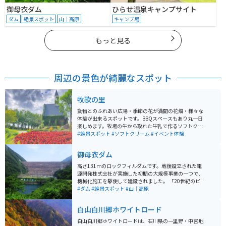
御母衣ダム
ひらせ温泉キャンプサイト
ダム
絶景スポット
山｜高原
キャンプ場
もっと見る
周辺の景色が綺麗なスポット
牧歌の里
動物とのふれあい広場・季節の花が満開の花畑・様々な
体験が出来るスポットです。BBQスペースもあり丸一日
楽しめます。牧場の牛から取れた牛乳で作るソフトクリ
ームは絶品なので、ぜひ一度食べてみてほしいです。
#絶景スポット
#ソフトクリーム
#イベント体験
御母衣ダム
高さ131ｍのロックフィルダムです。戦後設立された電
源開発株式会社が実施した初期の大規模事業の一つで、
機械化施工を駆使して建設されました。 「20世紀のピラ
ミッド」とも呼ばれていました。現在でも、既設のロッ
#ダム
#絶景スポット
#山｜高原
クフィルダムとしては、総貯水容量は徳山ダムに次ぎ第
2位、湛水面積は第3位と非常に大きなダムです。
白山白川郷ホワイトロード
白山白川郷ホワイトロードは、石川県の一里野・中宮地