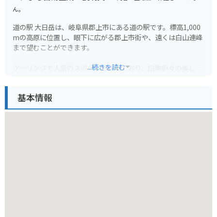
ん。
道の駅 大日岳は、岐阜県郡上市にある道の駅です。標高1,000
mの高原に位置し、眼下に広がる郡上市街や、遠くは白山連峰
まで望むことができます。
...続きを読む
ツーリングで人気のスポットとなっており、四季折々の美しい
景色を楽しむことができます。春は新緑、夏は避暑、秋は紅葉
と、いつ訪れても素晴らしい景色が迎えてくれます。また、冬
基本情報
は雪景色が美しく、スノーシューやクロスカントリースキーな
どのアクティビティも楽しめます。
地元の特産品を販売する売店では、郡上味噌や郡上八幡のねり
天など、お土産に最適なものが揃っています。レストランで
は、地元の食材を使った料理を楽しむことができます。
バイクで訪れる際は、駐車場も広く、休憩場所としても最適で
す。ただし、標高が高いため、天候の変化には注意が必要で
す。防寒対策をしっかりとしてからお出かけください。