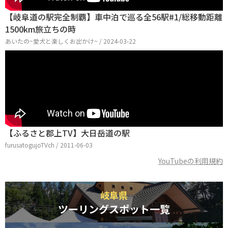
【岐阜道の駅完全制覇】車中泊で巡る全56駅#1/総移動距離
1500km旅立ちの時
あいたの~愛犬と楽しくお出かけ~ / 2024-03-22
【ふるさと郡上TV】大日岳道の駅
furusatogujoTVch / 2011-06-03
YouTubeの利用規約
岐阜県
ツーリングスポット一覧