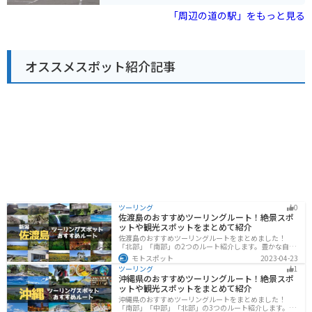
楽しむことができます。 施設内には、地元の新鮮な野菜
ます。
や特産品を販売する直売所や、郡上市の特産品である
「周辺の道の駅」をもっと見る
「郡上味噌」を使った料理などを味わえるレストランが
あります。 また、日帰り入浴施設「天然温泉 しらお」
も併設されており、旅の疲れを癒すことができます。 バ
イクに乗っている方は、道の駅に併設された駐車場にバ
オススメスポット紹介記事
イクを停めて、周辺の景色を楽しみながらツーリングす
ることができます。 周辺には、キャンプ場や釣り堀な
ど、自然を満喫できるレジャースポットも充実してお
り、家族連れにもおすすめの場所です。
ツーリング
0
佐渡島のおすすめツーリングルート！絶景スポ
ットや観光スポットをまとめて紹介
佐渡島のおすすめツーリングルートをまとめました！
「北部」「南部」の2つのルート紹介します。豊かな自然
と歴史的なスポット、トキなどの貴重な動物を見られる
モトスポット
2023-04-23
スポットが多数あります。バイクで佐渡島にツーリング
ツーリング
1
に行く際は参考にしてください。
沖縄県のおすすめツーリングルート！絶景スポ
ットや観光スポットをまとめて紹介
沖縄県のおすすめツーリングルートをまとめました！
「南部」「中部」「北部」の3つのルート紹介します。美