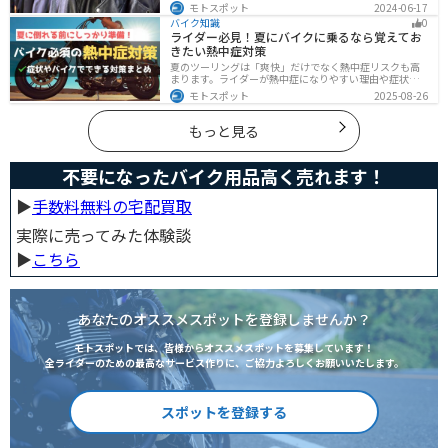
い、バイク専用に作られています。動きやすさ・快適
モトスポット
2024-06-17
さ・機能性・デザイン性など様々なメリットがありま
バイク知識
0
す。この記事では、ジャケットの種類や選び方など初心
ライダー必見！夏にバイクに乗るなら覚えてお
者が知っておくべきことをまとめました。
きたい熱中症対策
夏のツーリングは「爽快」だけでなく熱中症リスクも高
まります。ライダーが熱中症になりやすい理由や症状、
危険性、そして安全に楽しむための対策を徹底解説。夏
モトスポット
2025-08-26
用ウェア・水分補給・休憩ポイントの工夫など、猛暑で
も快適に走るコツを紹介します。
もっと見る
不要になったバイク用品高く売れます！
▶︎
手数料無料の宅配買取
実際に売ってみた体験談
▶︎
こちら
あなたのオススメスポットを登録しませんか？
モトスポットでは、皆様からオススメスポットを募集しています！
全ライダーのための最高なサービス作りに、ご協力よろしくお願いいたします。
スポットを登録する