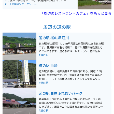
観察でき、夏には郡上おどりとともに、釣りや川遊びを
り、乳牛が放牧されている「奥越高原牧場」や、バーベ
が多いので、スピードは抑え目で走りましょう。また、
楽しむ人々で賑わいます。新橋から川へ飛び込む名物ジ
キューを楽しめる「円山公園」などがあります。複数人
#山｜高原
#ソフトクリーム
落石が発生する恐れがあるエリアもありますので、そこ
ャンプも有名で、地元の人々と観光客に親しまれる清流
で遊ぶには、乳製品作りが体験できる「ミルク工房奥越
ではすぐに回避行動が取れるよう慎重な運転を心がけま
の象徴です。
前」が人気です。レストランもあり、ソフトクリームが
「周辺のレストラン・カフェ」をもっと見る
しょう。 営業時間は7：00～18：00です。料金は軽自動
絶品です。六呂師高原スキーパークでは、夏季シーズン
車片道1400円、往復2200円。普通車片道1700円、往復
も営業しています。夏季シーズン営業しているのはここ
2600円。その他、障害者割引や回数券などもありますの
だけです。 温泉施設「トロン温浴施設うらら館」では、
で詳細は公式HPをご覧ください。
周辺の道の駅
保湿や美肌効果のある温泉を楽しむことができます。夜
には日本一美しい星空を観賞できるスポットとしても知
られ、星空保護区にも認定されています。アウトドアや
道の駅 桜の郷 荘川
自然体験を満喫できる場所として、多くの観光客に親し
まれています。アクセスは中部縦貫自動車道大野ICから
道の駅 桜の郷 荘川は、岐阜県高山市荘川町にある道の駅
約15分です。
です。 荘川桜で有名な場所で、春には満開の桜を楽しむ
ことができます。 道の駅には、レストラン、特産品販売
所、情報コーナーなどがあり、地元の特産品や軽食を楽
#道の駅
しむことができます。 バイクで訪れる場合、駐車場も広
く、休憩場所としても最適です。 春は桜並木を走り抜け
道の駅 白鳥
ることができ、ツーリングにおすすめのスポットです。
特産品としては、荘川そば、山菜、きのこなどが有名で
道の駅 白鳥は、岐阜県郡上市白鳥町にある、国道156号
す。 また、荘川桜の時期には、桜まつりが開催され、多
線沿いの道の駅です。白山連峰を望む自然豊かな場所に
くの人で賑わいます。
位置し、ドライブの休憩スポットとして人気がありま
す。 地元の新鮮な農産物が購入できる「ふれあい市場」
#道の駅
や、郡上市の特産品である「郡上味噌」を使った料理が
味わえる「レストラン白鳥」などがあります。 バイクで
道の駅 白尾ふれあいパーク
訪れる際は、道の駅に隣接する「白鳥モーターサイクル
パーク」に立ち寄るのもおすすめです。こちらは、バイ
岐阜県郡上市にある「道の駅 白尾ふれあいパーク」は、
ク専用駐車場や休憩スペースが整備されており、ツーリ
国道156号線沿いに位置する道の駅です。 長良川の源流
ングの拠点としても最適です。 周辺には、白山信仰の霊
にほど近く、周囲を山々に囲まれた自然豊かな場所にあ
山として知られる「白山長滝寺」や、約3,000本の桜が
り、春には桜、秋には紅葉と、四季折々の美しい景色を
#道の駅
咲き誇る「美山公園」など、観光スポットも充実してい