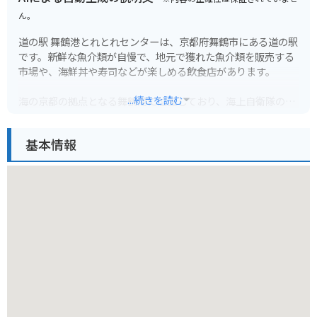
ん。
道の駅 舞鶴港とれとれセンターは、京都府舞鶴市にある道の駅
です。新鮮な魚介類が自慢で、地元で獲れた魚介類を販売する
市場や、海鮮丼や寿司などが楽しめる飲食店があります。
...続きを読む
海の京都の拠点となる舞鶴港に位置しており、海上自衛隊の艦
艇を見学できる tours も人気です。また、併設されている京都
府漁業資料館では、漁業の歴史や文化を学ぶことができます。
基本情報
バイクで訪れる場合、道の駅には広い駐車場が完備されている
ので安心です。周辺には、五老ヶ岳公園など、風光明媚な観光
スポットも多いので、ツーリングの拠点としてもおすすめで
す。
名産品としては、舞鶴かまぼこや、肉厚で脂ののりが抜群の舞
鶴ぐじ（甘鯛）などが有名です。