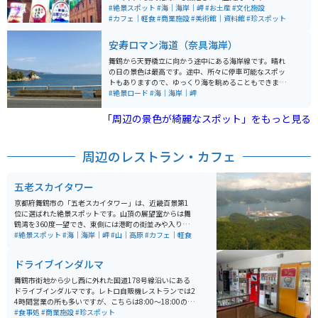
にはぜひ立ち寄りたいスポットです。
す。重厚な赤れんが建築が立ち並ぶ景観はノスタルジッ
#絶景スポット
#海｜海岸｜岬
#お土産
#文化施設
クな雰囲気に包まれ、映画やドラマのロケ地としても知
#カフェ｜軽食
#商業施設
#美術館｜資料館
#珍スポット
られています。施設内にはカフェや土産店、特産品コー
ナーがあり、ゆったりとした時間を過ごしながら食事や
安寿ロマン海道（奈具海岸）
買い物が楽しめます。 また、レンガの歴史を学べる展示
やイベントスペース、遊覧船の発着所もあり、観光の拠
舞鶴から天野橋立に向かう途中にある海岸線です。晴れ
点としても充実しています。港町ならではの開放感ある
の日の景色は最高です。途中、所々に停車可能なスポッ
景色も魅力で、散策するだけでも楽しめます。バイクで
トもありますので、ゆっくり海を眺めることもできま
訪れる場合は有料駐車場が整備されており、最大料金設
す。交通量はそんなに多くはないので、ゆっくり走りな
#絶景ロード
#海｜海岸｜岬
定もあるため安心して立ち寄れます。日本海側ツーリン
がら眺めることもできます。
グの途中に、歴史と風景を味わえる休憩スポットとして
「周辺の景色が綺麗なスポット」をもっと見る
おすすめです。
周辺のレストラン・カフェ
五老スカイタワー
京都府舞鶴市の「五老スカイタワー」は、近畿百景第1
位に選ばれた絶景スポットです。山頂の展望室からは舞
鶴湾を360度一望でき、東側には港町の街並みや入り
江、西側には島々が浮かぶ美しい海景が広がります。 駐
#絶景スポット
#海｜海岸｜岬
#山｜高原
#カフェ｜軽食
車場はありますがバイク専用スペースはなく、車の端に
駐車して徒歩すぐでアクセス可能。階段またはエレベー
ドライブインダルマ
ターで展望室へ上がれます。晴天時はもちろん、夕暮れ
時の景色も格別です。 館内では「艦これ」コラボ企画も
舞鶴市街地から少し西に外れた国道178号線沿いにある
実施されており、カフェ（10時オープン）では「妙高カ
ドライブインダルマです。レトロ自販機レストランでは2
レー」などの限定メニューも楽しめます。舞鶴観光の際
4時間営業の所も多いですが、こちらは8:00～18:00の営
にはぜひ立ち寄りたいスポットです。
業時間です。 全体的にレトロな雰囲気で、古き良き昭和
#食事処
#商業施設
#珍スポット