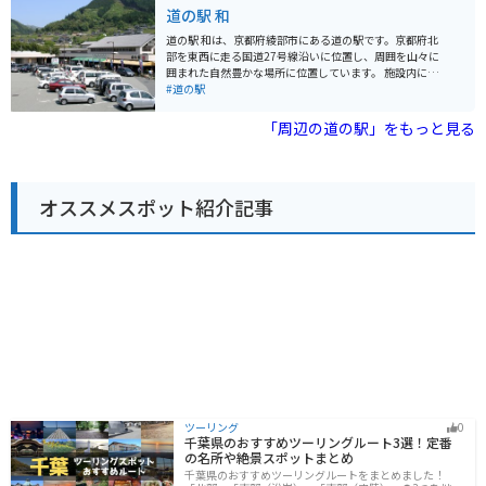
ある「天橋立」など、観光スポットも充実しています。
道の駅 和
みてください。また、道の駅で購入できる、地元産の干
バイクで訪れる場合、道の駅から「経ヶ岳」へのワイン
物や練り物もおすすめです。
ディングロードは景色も良くおすすめです。 丹後地方
道の駅 和は、京都府綾部市にある道の駅です。京都府北
は、新鮮な魚介類も有名なので、海鮮丼などのグルメも
部を東西に走る国道27号線沿いに位置し、周囲を山々に
楽しめます。また、シルク製品以外のお土産として、地
囲まれた自然豊かな場所に位置しています。 施設内に
元産の野菜や果物も人気です。
は、地元の新鮮な野菜や特産品を販売する直売所や、地
#道の駅
元の食材をふんだんに使った料理を提供するレストラン
があります。特に、綾部産コシヒカリを使った「猪肉
「周辺の道の駅」をもっと見る
丼」や「鹿肉カレー」が人気です。 道の駅 和は、ツーリ
ングの休憩場所としても最適です。駐車場も広く、バイ
クスタンドも設置されています。また、道の駅周辺に
は、綾部市の歴史や文化に触れることができる観光スポ
オススメスポット紹介記事
ットも点在しています。 道の駅 和を訪れた際には、ぜ
ひ、綾部市の豊かな自然と食を満喫してください。
ツーリング
0
千葉県のおすすめツーリングルート3選！定番
の名所や絶景スポットまとめ
千葉県のおすすめツーリングルートをまとめました！