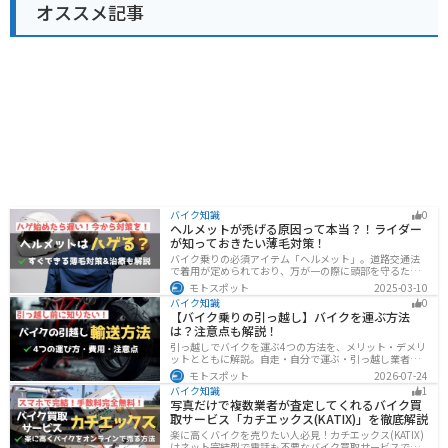
オススメ記事
バイク知識
0
ヘルメットが禿げる原因って本当？！ライダー
が知っておきたい薄毛対策！
バイク乗りの必須アイテム「ヘルメット」。道路交通法
で着用が定められており、万が一の際に頭部を守るため
に被るものです。しかし、「ヘルメットが原因で禿げた
モトスポット
2025-03-10
らどうしよう」と心配しているライダーもいるのではな
バイク知識
0
いでしょうか。ライダーヘルメットが禿げる原因になる
【バイク乗りの引っ越し】バイクを運ぶ方法
って本当かな・・・ライダーバイクには乗りたいけど抜
は？注意点も解説！
け毛が増えたら困る！ライダーツーリング後に髪のボリ
ュームが減った気がするけど、蒸れは禿げる原因にな
引っ越しでバイクを運ぶ4つの方法を、メリット・デメリ
る？今回はこのような疑問、お悩みにお答えしていきま
ットとともに解説。自走・自分で運ぶ・引っ越し業者・
す。薄毛が気になるライダーの方はぜひ最後までご覧く
バイク専門業者の選び方や輸送時の注意点、駐輪場所の
モトスポット
2026-07-24
ださい。モトスポットヘルメットで禿げ
確保、住所変更など必要な手続きも紹介します。
バイク知識
1
写真だけで複数業者が査定してくれるバイク買
取サービス「カチエックス(KATIX)」を徹底解説
楽に高くバイクを売りたい人必見！カチエックス(KATIX)
はネット完結型で電話も不要なバイク買取サービスで