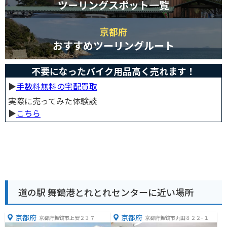
ツーリングスポット一覧
京都府
おすすめツーリングルート
不要になったバイク用品高く売れます！
▶︎
手数料無料の宅配買取
実際に売ってみた体験談
▶︎
こちら
道の駅 舞鶴港とれとれセンターに近い場所
京都府
京都府
京都府舞鶴市上安２３７
京都府舞鶴市丸田８２２−１