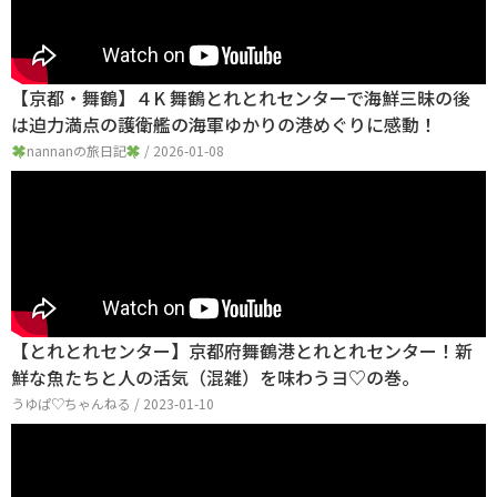
【京都・舞鶴】４K 舞鶴とれとれセンターで海鮮三昧の後
は迫力満点の護衛艦の海軍ゆかりの港めぐりに感動！
nannanの旅日記
/ 2026-01-08
【とれとれセンター】京都府舞鶴港とれとれセンター！新
鮮な魚たちと人の活気（混雑）を味わうヨ♡の巻。
うゆぱ♡ちゃんねる / 2023-01-10