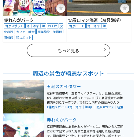
赤れんがパーク
安寿ロマン海道（奈具海岸）
絶景スポット
海｜海岸｜岬
お土産
文
絶景ロード
海｜海岸｜岬
化施設
カフェ｜軽食
商業施設
美術館｜
資料館
珍スポット
もっと見る
周辺の景色が綺麗なスポット
五老スカイタワー
京都府舞鶴市の「五老スカイタワー」は、近畿百景第1
位に選ばれた絶景スポットです。山頂の展望室からは舞
鶴湾を360度一望でき、東側には港町の街並みや入り
江、西側には島々が浮かぶ美しい海景が広がります。 駐
#絶景スポット
#海｜海岸｜岬
#山｜高原
#カフェ｜軽食
車場はありますがバイク専用スペースはなく、車の端に
駐車して徒歩すぐでアクセス可能。階段またはエレベー
赤れんがパーク
ターで展望室へ上がれます。晴天時はもちろん、夕暮れ
時の景色も格別です。 館内では「艦これ」コラボ企画も
京都府舞鶴市にある赤れんがパークは、明治から大正期
実施されており、カフェ（10時オープン）では「妙高カ
にかけて建てられた海軍の倉庫群を活用した複合施設
レー」などの限定メニューも楽しめます。舞鶴観光の際
で、国の重要文化財にも指定された歴史的スポットで