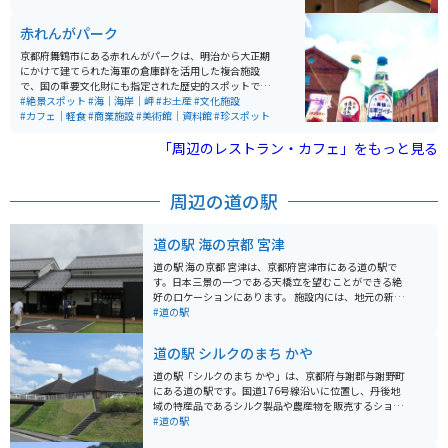
にタイムスリップできる空間です。インベーダーゲーム
をはじめ、2〜30年前のゲームもあります。一部マニア
赤れんがパーク
には“自動販売機の聖地”とも呼ばれているようです。
京都府舞鶴市にある赤れんがパークは、明治から大正期
にかけて建てられた海軍の倉庫群を活用した複合施設
で、国の重要文化財にも指定された歴史的スポットで
す。重厚な赤れんが建築が立ち並ぶ景観はノスタルジッ
#絶景スポット
#海｜海岸｜岬
#お土産
#文化施設
クな雰囲気に包まれ、映画やドラマのロケ地としても知
#カフェ｜軽食
#商業施設
#美術館｜資料館
#珍スポット
られています。施設内にはカフェや土産店、特産品コー
ナーがあり、ゆったりとした時間を過ごしながら食事や
「周辺のレストラン・カフェ」をもっと見る
買い物が楽しめます。 また、レンガの歴史を学べる展示
やイベントスペース、遊覧船の発着所もあり、観光の拠
点としても充実しています。港町ならではの開放感ある
周辺の道の駅
景色も魅力で、散策するだけでも楽しめます。バイクで
訪れる場合は有料駐車場が整備されており、最大料金設
定もあるため安心して立ち寄れます。日本海側ツーリン
道の駅 海の京都 宮津
グの途中に、歴史と風景を味わえる休憩スポットとして
おすすめです。
道の駅 海の京都 宮津は、京都府宮津市にある道の駅で
す。日本三景の一つである天橋立を望むことができる絶
好のロケーションにあります。 施設内には、地元の新鮮
な魚介類や野菜などを販売する直売所や、宮津湾の新鮮
#道の駅
な魚介類を使った料理を提供するレストランがありま
す。また、天橋立を一望できる展望台や、観光案内所な
道の駅 シルクのまち かや
ども併設されています。 バイクで訪れる場合、道の駅に
は広い駐車場が完備されているので安心です。天橋立周
道の駅「シルクのまち かや」は、京都府与謝郡与謝野町
辺は、風光明媚な景色が続くので、ツーリングにも最適
にある道の駅です。国道176号線沿いに位置し、丹後地
なエリアです。道の駅で休憩を挟みながら、周辺の観光
域の特産品であるシルク製品や農産物を販売するショッ
を楽しむのがおすすめです。 宮津市は、新鮮な魚介類が
プやレストランがあります。 周辺には、かやぶき屋根の
#道の駅
有名です。特に、冬の味覚として知られる「間人ガニ」
民家が建ち並ぶ「かやぶきの里」や、日本三景の一つで
は、地元で水揚げされるブランドガニで、ぜひ味わって