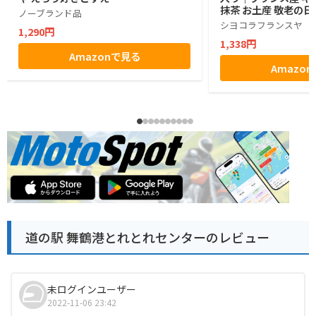
抹茶 お土産 敬老の日
ノーブランド品
シヨコラフランスヤ
1,290円
1,338円
Amazonで見る
Amazo
道の駅 舞鶴港とれとれセンターのレビュー
未ログインユーザー
2022-11-06 23:42