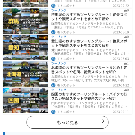
「北部」「南部（沿岸）」「南部（内陸）」の3つを地域
別で紹介します！千葉は首都圏からのアクセスも良く、
モトスポット
2023-02-22
海と山どちらも堪能できるのでツーリングには最適な場
ツーリング
0
所です。
群馬県のおすすめツーリングルート！絶景スポ
ットや観光スポットをまとめて紹介
群馬県のおすすめツーリングルートをまとめました！
「東部」「北部」「南部」の3つのルート紹介します。草
津温泉や伊香保温泉など全国でも有名な温泉や豊かな自
モトスポット
2023-03-10
然を満喫するツーリングができます。バイクで群馬県に
ツーリング
0
ツーリングに行く際は参考にしてください。
愛知県のおすすめツーリングルート！絶景スポ
ットや観光スポットをまとめて紹介
愛知県のおすすめツーリングルートをまとめました！
「市街地周辺」「東部」「渥美半島」「知多半島」の4つ
のルート紹介します。名古屋周辺の栄えたスポットから
モトスポット
2023-03-03
山、海、美術館なども多数あり、自然・歴史・文化を満
ツーリング
1
喫するツーリングができます。バイクで愛知県にツーリ
北海道のおすすめツーリングルートまとめ！定
ングに行く際は参考にしてください。
番スポットや名所、絶景スポットを紹介
北海道のおすすめツーリングルートをまとめました！地
域別に13のルート紹介します。広大な大地と美しい自然
が広がり、四季折々の魅力を楽しめる観光スポットが数
モトスポット
2023-04-22
多くあります。バイクで北海道にツーリングに行く際は
ツーリング
0
参考にしてください。
四国のおすすめツーリングルート！バイクで行
きたい絶景スポットや観光スポット紹介
四国のおすすめツーリングスポットをまとめました！
「徳島県」「香川県」「愛媛県」「高知県」の各県の観
光地紹介します。自然豊かな山々や湖、温泉地が点在
モトスポット
2023-09-11
し、四季折々の景色を楽しめるスポットが多数ありま
す。バイクで四国にツーリングに行く際は参考にしてく
ださい。
もっと見る