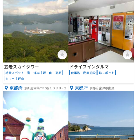
五老スカイタワー
ドライブインダルマ
絶景スポット
海｜海岸｜岬
山｜高原
食事処
商業施設
珍スポット
カフェ｜軽食
京都府
京都府
京都府舞鶴市北吸１０３９−２
京都府宮津市由良