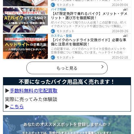
す。バイク情報と写真を登録するだけで、複数のバイク
モトスポット
2024-09-04
業者がオークション形式で価格を競い合ってくれるの
バイク知識
0
で、何もせず最高値でバイクを売ることができます。
【AT限定免許で乗れるバイク】メリット・デメ
リット・選び方を徹底解説！
ATバイクについて知りたい人必見！この記事では、ATバ
イクのメリット・デメリットや選び方について解説しま
す。 実はAT限定免許で乗れるバイクの種類は多数ありま
モトスポット
2024-09-26
す。記事を参考に、自分に合ったATバイクを選びましょ
カスタム・整備
0
う。
【バイクのヘッドライト交換ガイド】必要な準
備と注意点を徹底解説！
この記事では、バイクのヘッドライト交換のメリットや
交換手順について解説しています。ヘッドライトの光が
弱くなっていませんか？夜間の視界を改善するために
モトスポット
2025-02-18
は、適切なヘッドライト交換が必要です。自分で交換す
る方法からショップに依頼する場合の費用までわかりや
すくお伝えします！
もっと見る
不要になったバイク用品高く売れます！
▶︎
手数料無料の宅配買取
実際に売ってみた体験談
▶︎
こちら
あなたのオススメスポットを登録しませんか？
モトスポットでは、皆様からオススメスポットを募集しています！