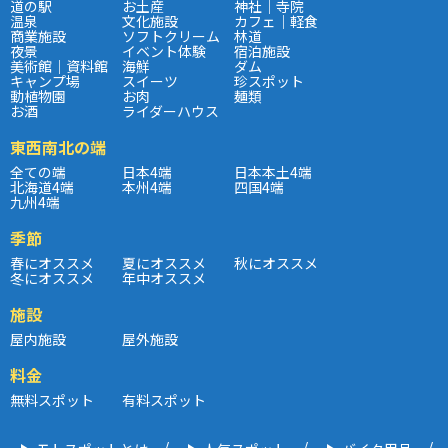
道の駅
お土産
神社｜寺院
温泉
文化施設
カフェ｜軽食
商業施設
ソフトクリーム
林道
夜景
イベント体験
宿泊施設
美術館｜資料館
海鮮
ダム
キャンプ場
スイーツ
珍スポット
動植物園
お肉
麺類
お酒
ライダーハウス
東西南北の端
全ての端
日本4端
日本本土4端
北海道4端
本州4端
四国4端
九州4端
季節
春にオススメ
夏にオススメ
秋にオススメ
冬にオススメ
年中オススメ
施設
屋内施設
屋外施設
料金
無料スポット
有料スポット