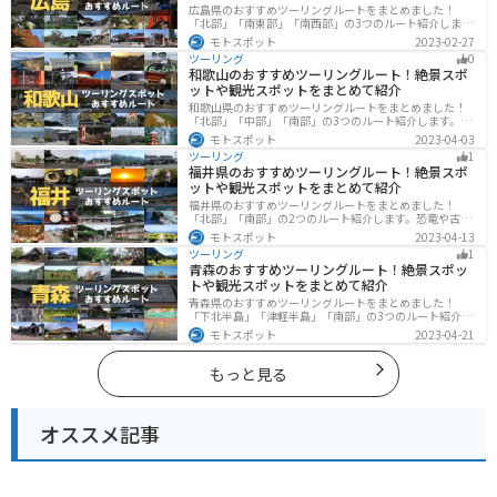
広島県のおすすめツーリングルートをまとめました！
「北部」「南東部」「南西部」の3つのルート紹介しま
す。自然豊かな山と海だけでなく、歴史的価値のある建
モトスポット
2023-02-27
造物も多数あるので、飽きることなくツーリングを堪能
ツーリング
0
できます。バイクで広島県にツーリングに行く際は参考
和歌山のおすすめツーリングルート！絶景スポ
にしてください。
ットや観光スポットをまとめて紹介
和歌山県のおすすめツーリングルートをまとめました！
「北部」「中部」「南部」の3つのルート紹介します。海
と山に囲まれた自然豊かなエリアが広がり、様々な楽し
モトスポット
2023-04-03
み方ができます。バイクで和歌山県にツーリングに行く
ツーリング
1
際は参考にしてください。
福井県のおすすめツーリングルート！絶景スポ
ットや観光スポットをまとめて紹介
福井県のおすすめツーリングルートをまとめました！
「北部」「南部」の2つのルート紹介します。恐竜や古代
遺跡、温泉地など魅力に溢れるスポットが多数ありま
モトスポット
2023-04-13
す。バイクで福井県にツーリングに行く際は参考にして
ツーリング
1
ください。
青森のおすすめツーリングルート！絶景スポッ
トや観光スポットをまとめて紹介
青森県のおすすめツーリングルートをまとめました！
「下北半島」「津軽半島」「南部」の3つのルート紹介し
ます。自然に恵まれた風光明媚な景色や歴史文化に触れ
モトスポット
2023-04-21
られる観光スポットが多くあります。バイクで青森県に
ツーリングに行く際は参考にしてください。
もっと見る
オススメ記事