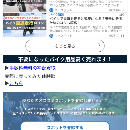
バイク保険はいらない？バイク保険に加入しようか迷っ
ている人向けにバイク保険が必要かについてまとめまし
た。自賠責保険と任意保険の違いについても解説したの
モトスポット
2024-06-03
で、バイク保険を検討している人は参考にしてくださ
バイク知識
0
い。
バイクで雪道を走ると違反になる？安全に走る
ためのコツも解説！
バイクで雪道を走るのは危険で、場合によっては道路交
通法違反になることも。とはいえ突然の大雪に遭遇する
こともあります。この記事では、雪道で転倒しないため
モトスポット
2025-11-14
の走り方のコツや滑り止め対策、雪道に強いバイクの特
徴まで詳しく解説します。
もっと見る
不要になったバイク用品高く売れます！
▶︎
手数料無料の宅配買取
実際に売ってみた体験談
▶︎
こちら
あなたのオススメスポットを登録しませんか？
モトスポットでは、皆様からオススメスポットを募集しています！
全ライダーのための最高なサービス作りに、ご協力よろしくお願いいたします。
スポットを登録する