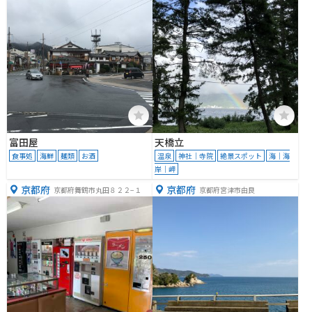
富田屋
天橋立
食事処
海鮮
麺類
お酒
温泉
神社｜寺院
絶景スポット
海｜海
岸｜岬
京都府
京都府
京都府舞鶴市丸田８２２−１
京都府宮津市由良