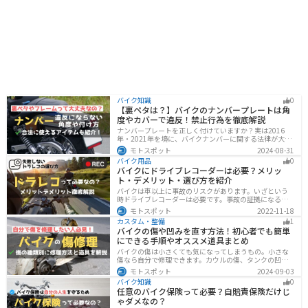
バイク知識
0
【裏ペタは？】バイクのナンバープレートは角
度やカバーで違反！禁止行為を徹底解説
ナンバープレートを正しく付けていますか？実は2016
年・2021年を境に、バイクナンバーに関する法律が大き
く変わっています！角度やカバー、ステーなど昔は大丈
モトスポット
2024-08-31
夫でも今は違法になるケースが発生します。正しく理解
バイク用品
0
して、今一度見直してみましょう。合法で使えるアイテ
バイクにドライブレコーダーは必要？メリッ
ムも紹介します。
ト・デメリット・選び方を紹介
バイクは車以上に事故のリスクがあります。いざという
時ドライブレコーダーは必要です。事故の証拠になるの
はもちろん、ツーリングの記録など多数のメリットがあ
モトスポット
2022-11-18
ります。ドライブレコーダーのメリットデメリット、選
カスタム・整備
1
び方についてまとめました。付けようか悩んでいる人は
バイクの傷や凹みを直す方法！初心者でも簡単
参考にしてください。
にできる手順やオススメ道具まとめ
バイクの傷は小さくても気になってしまうもの。小さな
傷なら自分で修理できます。カウルの傷、タンクの凹
み、サビ、樹脂の劣化、ホイールの傷などあらゆる傷の
モトスポット
2024-09-03
修理方法をまとめました。自分でバイクの傷を直したい
バイク知識
0
と思っている人は参考にしてください。
任意のバイク保険って必要？自賠責保険だけじ
ゃダメなの？