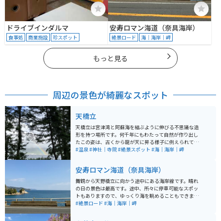
ドライブインダルマ
安寿ロマン海道（奈具海岸）
食事処
商業施設
珍スポット
絶景ロード
海｜海岸｜岬
もっと見る
周辺の景色が綺麗なスポット
天橋立
天橋立は宮津湾と阿蘇海を結ぶように伸びる不思議な造
形を持つ場所です。何千年にもわたって自然が作り出し
たこの姿は、古くから龍が天に昇る様子に例えられてき
ました。ここは名勝として知られ、京都府内の観光地1
#温泉
#神社｜寺院
#絶景スポット
#海｜海岸｜岬
位に選ばれたこともあります。 天橋立からの眺め、散
策、塩味を含まない不思議な湧水「磯清水」などを楽し
安寿ロマン海道（奈具海岸）
むことができます。また、海水浴や温泉を満喫すること
もできるので、バイクで訪れるツーリングのおすすめス
舞鶴から天野橋立に向かう途中にある海岸線です。晴れ
ポットです。
の日の景色は最高です。途中、所々に停車可能なスポッ
トもありますので、ゆっくり海を眺めることもできま
す。交通量はそんなに多くはないので、ゆっくり走りな
#絶景ロード
#海｜海岸｜岬
がら眺めることもできます。