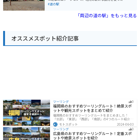
す。 名産品としては、舞鶴かまぼこや、肉厚で脂ののり
理やスイーツが楽しめるレストランや、地元の特産品を
#道の駅
が抜群の舞鶴ぐじ（甘鯛）などが有名です。
販売するショップなどがあります。 また、併設されてい
る遊園地「ちびっこ王国」には、ゴーカートや観覧車な
「周辺の道の駅」をもっと見る
どのアトラクションがあり、家族連れで楽しむことがで
きます。 バイクで訪れる場合、日本海沿いの美しい景色
を眺めながらのツーリングがおすすめです。 道の駅に
は、広々とした駐車場が完備されているので、休憩場所
オススメスポット紹介記事
としても最適です。 地元の名産品としては、丹後の海の
幸を使った干物や海産物の加工品、京丹後産の米を使っ
た日本酒などが人気です。 道の駅 丹後王国「食のみや
こ」は、地元の魅力が詰まった道の駅です。ぜひ一度訪
れてみてください。
ツーリング
0
福岡県のおすすめツーリングルート！絶景スポ
ットや観光スポットをまとめて紹介
福岡県のおすすめツーリングルートをまとめました！
「北部」「東部」「西部」「南部」の4つのルート紹介し
ます。豊かな自然から歴史ある名所、グルメまで多彩な
モトスポット
2024-06-03
魅力が詰まっており、様々な楽しみ方ができます。バイ
ツーリング
0
クで福岡県にツーリングに行く際は参考にしてくださ
広島県のおすすめツーリングルート！定番スポ
い。
ットや絶景スポットを紹介