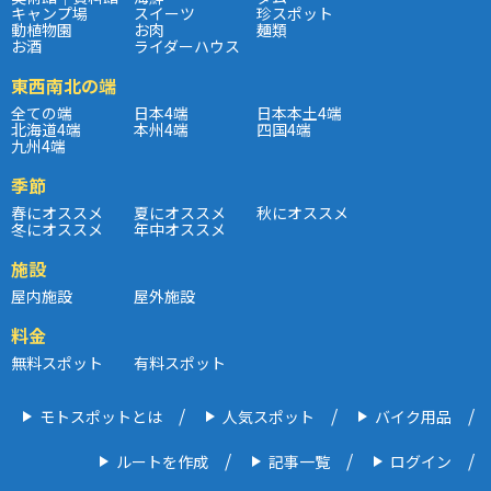
キャンプ場
スイーツ
珍スポット
動植物園
お肉
麺類
お酒
ライダーハウス
東西南北の端
全ての端
日本4端
日本本土4端
北海道4端
本州4端
四国4端
九州4端
季節
春にオススメ
夏にオススメ
秋にオススメ
冬にオススメ
年中オススメ
施設
屋内施設
屋外施設
料金
無料スポット
有料スポット
モトスポットとは
人気スポット
バイク用品
ルートを作成
記事一覧
ログイン