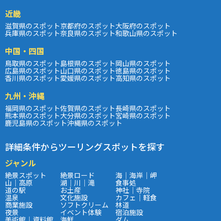
近畿
滋賀県のスポット
京都府のスポット
大阪府のスポット
兵庫県のスポット
奈良県のスポット
和歌山県のスポット
中国・四国
鳥取県のスポット
島根県のスポット
岡山県のスポット
広島県のスポット
山口県のスポット
徳島県のスポット
香川県のスポット
愛媛県のスポット
高知県のスポット
九州・沖縄
福岡県のスポット
佐賀県のスポット
長崎県のスポット
熊本県のスポット
大分県のスポット
宮崎県のスポット
鹿児島県のスポット
沖縄県のスポット
詳細条件からツーリングスポットを探す
ジャンル
絶景スポット
絶景ロード
海｜海岸｜岬
山｜高原
湖｜川｜滝
食事処
道の駅
お土産
神社｜寺院
温泉
文化施設
カフェ｜軽食
商業施設
ソフトクリーム
林道
夜景
イベント体験
宿泊施設
美術館｜資料館
海鮮
ダム