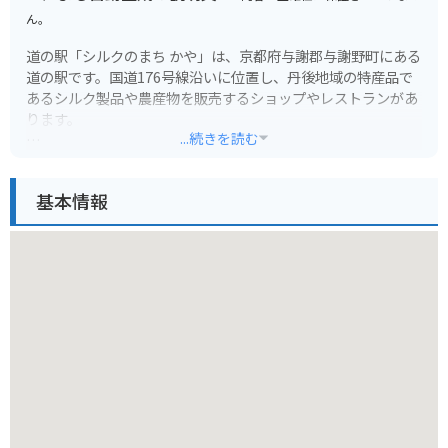
ん。
道の駅「シルクのまち かや」は、京都府与謝郡与謝野町にある
道の駅です。国道176号線沿いに位置し、丹後地域の特産品で
あるシルク製品や農産物を販売するショップやレストランがあ
ります。
...続きを読む
周辺には、かやぶき屋根の民家が建ち並ぶ「かやぶきの里」
や、日本三景の一つである「天橋立」など、観光スポットも充
基本情報
実しています。バイクで訪れる場合、道の駅から「経ヶ岳」へ
のワインディングロードは景色も良くおすすめです。
丹後地方は、新鮮な魚介類も有名なので、海鮮丼などのグルメ
も楽しめます。また、シルク製品以外のお土産として、地元産
の野菜や果物も人気です。