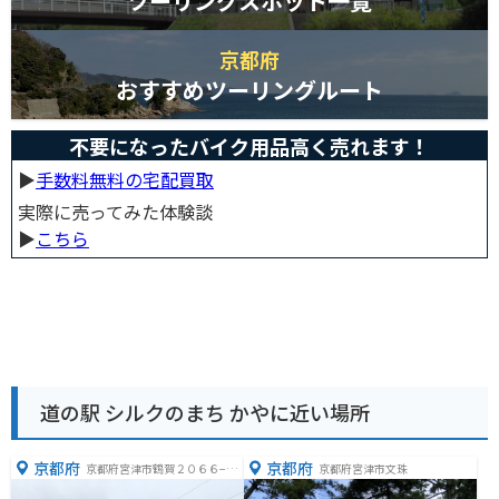
ツーリングスポット一覧
京都府
おすすめツーリングルート
不要になったバイク用品高く売れます！
▶︎
手数料無料の宅配買取
実際に売ってみた体験談
▶︎
こちら
道の駅 シルクのまち かやに近い場所
京都府
京都府
京都府宮津市鶴賀２０６６−５
京都府宮津市文珠
６