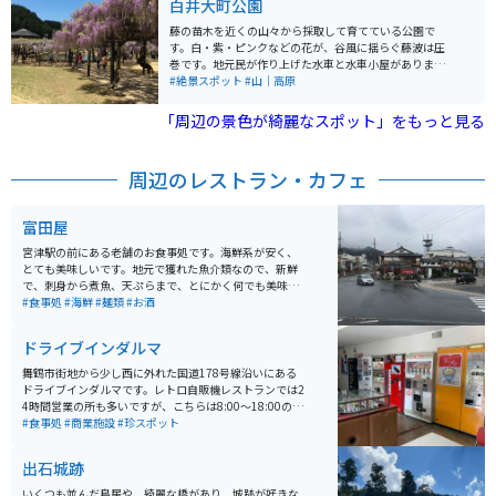
白井大町公園
藤の苗木を近くの山々から採取して育てている公園で
す。白・紫・ピンクなどの花が、谷風に揺らぐ藤波は圧
巻です。地元民が作り上げた水車と水車小屋がありま
す。 町から離れた山中にあるので、落ち着いた雰囲気が
#絶景スポット
#山｜高原
感じられます。「ドライブインやくも」の近くにあり、
ツーリングで立ち寄るのに便利です。
「周辺の景色が綺麗なスポット」をもっと見る
周辺のレストラン・カフェ
富田屋
宮津駅の前にある老舗のお食事処です。海鮮系が安く、
とても美味しいです。地元で獲れた魚介類なので、新鮮
で、刺身から煮魚、天ぷらまで、とにかく何でも美味し
いです。その他にも、昔ながらの中華そばや昭和を感じ
#食事処
#海鮮
#麺類
#お酒
るカレーなどもあります。土日の昼時は結構混み合いま
す。
ドライブインダルマ
舞鶴市街地から少し西に外れた国道178号線沿いにある
ドライブインダルマです。レトロ自販機レストランでは2
4時間営業の所も多いですが、こちらは8:00～18:00の営
業時間です。 全体的にレトロな雰囲気で、古き良き昭和
#食事処
#商業施設
#珍スポット
にタイムスリップできる空間です。インベーダーゲーム
をはじめ、2〜30年前のゲームもあります。一部マニア
出石城跡
には“自動販売機の聖地”とも呼ばれているようです。
いくつも並んだ鳥居や、綺麗な橋があり、城跡が好きな