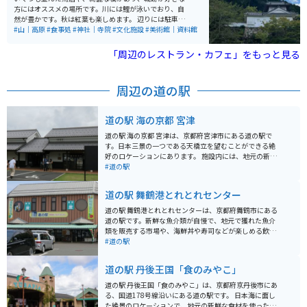
方にはオススメの場所です。川には鯉が泳いでおり、自
然が豊かです。秋は紅葉も楽しめます。 辺りには駐車
場、お土産屋さん、皿そば屋、軽食店なども豊富です。
#山｜高原
#食事処
#神社｜寺院
#文化施設
#美術館｜資料館
美術館もすぐあります。辺りは田園や山道ですので、ツ
ーリングにも最適です。
「周辺のレストラン・カフェ」をもっと見る
周辺の道の駅
道の駅 海の京都 宮津
道の駅 海の京都 宮津は、京都府宮津市にある道の駅で
す。日本三景の一つである天橋立を望むことができる絶
好のロケーションにあります。 施設内には、地元の新鮮
な魚介類や野菜などを販売する直売所や、宮津湾の新鮮
#道の駅
な魚介類を使った料理を提供するレストランがありま
す。また、天橋立を一望できる展望台や、観光案内所な
道の駅 舞鶴港とれとれセンター
ども併設されています。 バイクで訪れる場合、道の駅に
は広い駐車場が完備されているので安心です。天橋立周
道の駅 舞鶴港とれとれセンターは、京都府舞鶴市にある
辺は、風光明媚な景色が続くので、ツーリングにも最適
道の駅です。新鮮な魚介類が自慢で、地元で獲れた魚介
なエリアです。道の駅で休憩を挟みながら、周辺の観光
類を販売する市場や、海鮮丼や寿司などが楽しめる飲食
を楽しむのがおすすめです。 宮津市は、新鮮な魚介類が
店があります。 海の京都の拠点となる舞鶴港に位置して
#道の駅
有名です。特に、冬の味覚として知られる「間人ガニ」
おり、海上自衛隊の艦艇を見学できる tours も人気で
は、地元で水揚げされるブランドガニで、ぜひ味わって
す。また、併設されている京都府漁業資料館では、漁業
道の駅 丹後王国「食のみやこ」
みてください。また、道の駅で購入できる、地元産の干
の歴史や文化を学ぶことができます。 バイクで訪れる場
物や練り物もおすすめです。
合、道の駅には広い駐車場が完備されているので安心で
道の駅 丹後王国「食のみやこ」は、京都府京丹後市にあ
す。周辺には、五老ヶ岳公園など、風光明媚な観光スポ
る、国道178号線沿いにある道の駅です。 日本海に面し
ットも多いので、ツーリングの拠点としてもおすすめで
た絶景のロケーションで、地元の新鮮な食材を使った料