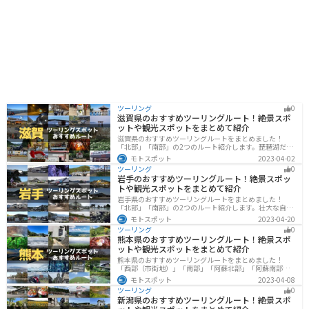
る建物のことで、伊根湾沿いに約230軒が立ち並んでい
ます。 伊根町を訪れたら、ぜひ舟屋群を間近で見てみま
しょう。 遊覧船に乗れば、海上から舟屋を見上げること
もできます。 また、伊根町は、ブリやイカなどの新鮮な
魚介類が有名です。 道の駅のレストランや、町内の飲食
店で、ぜひ味わってみてください。
ツーリング
0
滋賀県のおすすめツーリングルート！絶景スポ
ットや観光スポットをまとめて紹介
滋賀県のおすすめツーリングルートをまとめました！
「北部」「南部」の2つのルート紹介します。琵琶湖だけ
でなく、比叡山ドライブウェイなどの山を楽しめるスポ
モトスポット
2023-04-02
ットも多数あります。バイクで滋賀県にツーリングに行
ツーリング
0
く際は参考にしてください。
岩手のおすすめツーリングルート！絶景スポッ
トや観光スポットをまとめて紹介
岩手県のおすすめツーリングルートをまとめました！
「北部」「南部」の2つのルート紹介します。壮大な自然
や歴史的な観光スポットが多く存在するので楽しめま
モトスポット
2023-04-20
す。バイクで岩手県にツーリングに行く際は参考にして
ツーリング
0
ください。
熊本県のおすすめツーリングルート！絶景スポ
ットや観光スポットをまとめて紹介
熊本県のおすすめツーリングルートをまとめました！
「西部（市街地）」「南部」「阿蘇北部」「阿蘇南部」
の4つのルート紹介します。阿蘇山や天草諸島をはじめと
モトスポット
2023-04-08
した豊かな自然や、熊本城や水前寺成趣園など歴史ある
ツーリング
0
観光スポットが多数あり、様々な楽しみ方ができます。
新潟県のおすすめツーリングルート！絶景スポ
バイクで熊本県にツーリングに行く際は参考にしてくだ