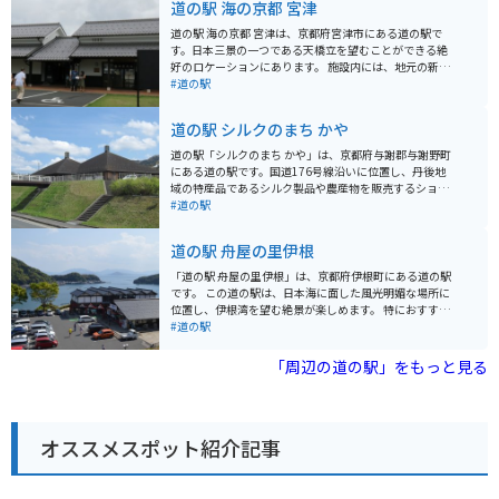
道の駅 海の京都 宮津
道の駅 海の京都 宮津は、京都府宮津市にある道の駅で
す。日本三景の一つである天橋立を望むことができる絶
好のロケーションにあります。 施設内には、地元の新鮮
な魚介類や野菜などを販売する直売所や、宮津湾の新鮮
#道の駅
な魚介類を使った料理を提供するレストランがありま
す。また、天橋立を一望できる展望台や、観光案内所な
道の駅 シルクのまち かや
ども併設されています。 バイクで訪れる場合、道の駅に
は広い駐車場が完備されているので安心です。天橋立周
道の駅「シルクのまち かや」は、京都府与謝郡与謝野町
辺は、風光明媚な景色が続くので、ツーリングにも最適
にある道の駅です。国道176号線沿いに位置し、丹後地
なエリアです。道の駅で休憩を挟みながら、周辺の観光
域の特産品であるシルク製品や農産物を販売するショッ
を楽しむのがおすすめです。 宮津市は、新鮮な魚介類が
プやレストランがあります。 周辺には、かやぶき屋根の
#道の駅
有名です。特に、冬の味覚として知られる「間人ガニ」
民家が建ち並ぶ「かやぶきの里」や、日本三景の一つで
は、地元で水揚げされるブランドガニで、ぜひ味わって
ある「天橋立」など、観光スポットも充実しています。
道の駅 舟屋の里伊根
みてください。また、道の駅で購入できる、地元産の干
バイクで訪れる場合、道の駅から「経ヶ岳」へのワイン
物や練り物もおすすめです。
ディングロードは景色も良くおすすめです。 丹後地方
「道の駅 舟屋の里伊根」は、京都府伊根町にある道の駅
は、新鮮な魚介類も有名なので、海鮮丼などのグルメも
です。 この道の駅は、日本海に面した風光明媚な場所に
楽しめます。また、シルク製品以外のお土産として、地
位置し、伊根湾を望む絶景が楽しめます。 特におすすめ
元産の野菜や果物も人気です。
は、2階にある展望デッキからの眺めです。 伊根湾に浮
#道の駅
かぶ舟屋群を一望でき、その景色はまさに絶景です。 ま
た、道の駅内には、地元でとれた新鮮な魚介類や農産物
「周辺の道の駅」をもっと見る
を販売する物産館や、伊根湾の景色を眺めながら食事が
できるレストランもあります。 周辺には、舟屋の中を見
学できる施設や、遊覧船乗り場などもあり、伊根の魅力
を満喫できます。 バイクで訪れる場合、道の駅には無料
オススメスポット紹介記事
の駐車場が完備されています。 道の駅周辺は道幅が狭
く、カーブも多いので、運転には注意が必要です。 伊根
町は、舟屋という独特の景観で知られています。 舟屋
は、1階部分が船のガレージ、2階部分が住居となってい