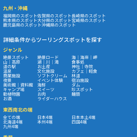
九州・沖縄
福岡県のスポット
佐賀県のスポット
長崎県のスポット
熊本県のスポット
大分県のスポット
宮崎県のスポット
鹿児島県のスポット
沖縄県のスポット
詳細条件からツーリングスポットを探す
ジャンル
絶景スポット
絶景ロード
海｜海岸｜岬
山｜高原
湖｜川｜滝
食事処
道の駅
お土産
神社｜寺院
温泉
文化施設
カフェ｜軽食
商業施設
ソフトクリーム
林道
夜景
イベント体験
宿泊施設
美術館｜資料館
海鮮
ダム
キャンプ場
スイーツ
珍スポット
動植物園
お肉
麺類
お酒
ライダーハウス
東西南北の端
全ての端
日本4端
日本本土4端
北海道4端
本州4端
四国4端
九州4端