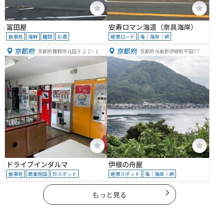
富田屋
安寿ロマン海道（奈具海岸）
食事処
海鮮
麺類
お酒
絶景ロード
海｜海岸｜岬
京都府
京都府
京都府舞鶴市丸田８２２−１
京都府与謝郡伊根町平田77
ドライブインダルマ
伊根の舟屋
食事処
商業施設
珍スポット
絶景スポット
海｜海岸｜岬
もっと見る