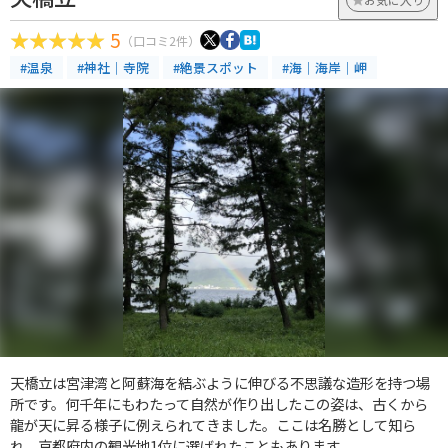
5
（口コミ2件）
#温泉
#神社｜寺院
#絶景スポット
#海｜海岸｜岬
天橋立は宮津湾と阿蘇海を結ぶように伸びる不思議な造形を持つ場
所です。何千年にもわたって自然が作り出したこの姿は、古くから
龍が天に昇る様子に例えられてきました。ここは名勝として知ら
れ、京都府内の観光地1位に選ばれたこともあります。