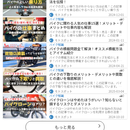
法を伝授！
バイクの正しい乗り方がわからない方は必見！この記事
では、バイクを乗る前にやるべきことや正しい乗り方、
トラブルと対処法を解説しています。実は、車と気をつ
モトスポット
2024-12-01
ける部分はかなり異なるので注意が必要です。この記事
バイク知識
0
を読めば、安全で快適なバイクライフを送れます。
バイクに関わる人気の仕事15選！メリット・デ
メリットや仕事内容も解説
バイクの仕事と一言で言っても「作る・売る・直す・乗
る・支える」と様々な関わり方ができます。この記事で
は、バイクに関わる人気の仕事をジャンル別に紹介しま
モトスポット
2024-01-11
す。必要な資格や探し方も解説しますので、自分のなり
バイク知識
0
たい姿をイメージして探してみてください。
バイクの積載問題全て解決！オススメ積載方法
とアイテム紹介
バイクの積載方法とオススメの積載グッズを紹介しま
す！バイクに荷物を積載するにはどうすればいいの？と
いう疑問はこれで解決！通勤や日帰りツーリング、キャ
モトスポット
2024-04-21
ンプツーリングなど用途別にオススメの積載方法を解説
バイク知識
0
します！オススメの積載アイテムも紹介するので、バイ
バイクの下取りのメリット・デメリットや買取
クの積載に悩んでいる方は参考にしてください。
との違いを徹底解説！
バイクの下取りを検討中の方必見！この記事では、バイ
クの下取りを成功させるポイントを解説しています。実
は、下取りは現金化の手間を省き、乗り換え当日までバ
モトスポット
2025-03-04
イクに乗れる一方で、査定額が低くなる場合も多いため
バイク知識
0
注意が必要です。この記事を読めば、よい条件で下取り
バイクローンはやめたほうがいい？知らないと
を進めるコツがわかります。
損するリスクとデメリット
バイクローンはやめたほうがいいのかでお悩みの方は必
見！この記事では、バイクローンを利用する際の注意点
や失敗しない選び方を解説しています。実は、バイクロ
モトスポット
2024-10-10
ーンの選び方にはコツがあります。この記事を読めば、
自分に合った賢い選択をすることが可能です。
もっと見る