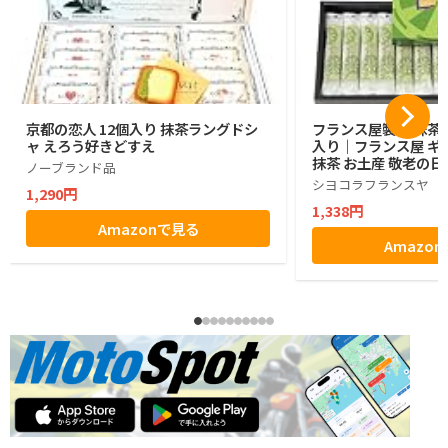
京都の恋人 12個入り 抹茶ラングドシ
フランス屋製菓 抹茶コ
ャ えろう好きどすえ
入り｜フランス屋 ギフ
抹茶 お土産 敬老の日
ノーブランド品
シヨコラフランスヤ
1,290円
1,338円
Amazonで見る
Amazo