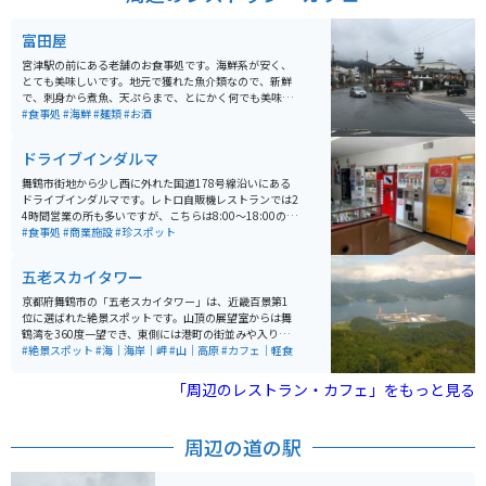
にはぜひ立ち寄りたいスポットです。
富田屋
宮津駅の前にある老舗のお食事処です。海鮮系が安く、
とても美味しいです。地元で獲れた魚介類なので、新鮮
で、刺身から煮魚、天ぷらまで、とにかく何でも美味し
いです。その他にも、昔ながらの中華そばや昭和を感じ
#食事処
#海鮮
#麺類
#お酒
るカレーなどもあります。土日の昼時は結構混み合いま
す。
ドライブインダルマ
舞鶴市街地から少し西に外れた国道178号線沿いにある
ドライブインダルマです。レトロ自販機レストランでは2
4時間営業の所も多いですが、こちらは8:00～18:00の営
業時間です。 全体的にレトロな雰囲気で、古き良き昭和
#食事処
#商業施設
#珍スポット
にタイムスリップできる空間です。インベーダーゲーム
をはじめ、2〜30年前のゲームもあります。一部マニア
五老スカイタワー
には“自動販売機の聖地”とも呼ばれているようです。
京都府舞鶴市の「五老スカイタワー」は、近畿百景第1
位に選ばれた絶景スポットです。山頂の展望室からは舞
鶴湾を360度一望でき、東側には港町の街並みや入り
江、西側には島々が浮かぶ美しい海景が広がります。 駐
#絶景スポット
#海｜海岸｜岬
#山｜高原
#カフェ｜軽食
車場はありますがバイク専用スペースはなく、車の端に
駐車して徒歩すぐでアクセス可能。階段またはエレベー
「周辺のレストラン・カフェ」をもっと見る
ターで展望室へ上がれます。晴天時はもちろん、夕暮れ
時の景色も格別です。 館内では「艦これ」コラボ企画も
実施されており、カフェ（10時オープン）では「妙高カ
周辺の道の駅
レー」などの限定メニューも楽しめます。舞鶴観光の際
にはぜひ立ち寄りたいスポットです。