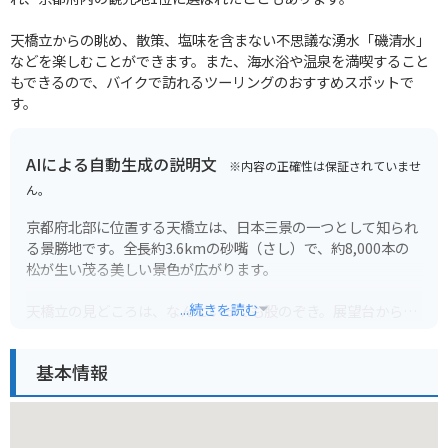
天橋立からの眺め、散策、塩味を含まない不思議な湧水「磯清水」
などを楽しむことができます。また、海水浴や温泉を満喫すること
もできるので、バイクで訪れるツーリングのおすすめスポットで
す。
AIによる自動生成の説明文
※内容の正確性は保証されていませ
ん。
京都府北部に位置する天橋立は、日本三景の一つとして知られ
る景勝地です。全長約3.6kmの砂嘴（さし）で、約8,000本の
松が生い茂る美しい景色が広がります。
...続きを読む
天橋立の見どころは、なんといっても股のぞき。展望台から逆
さまに天橋立を眺めると、まるで天に架かる橋のように見える
ことから、その名がついたと言われています。
基本情報
周辺には、智恩寺や傘松公園、天橋立ビューランドなどの観光
スポットがあり、遊覧船やレンタサイクルなども楽しめます。
また、新鮮な海の幸を味わえるのも魅力の一つです。