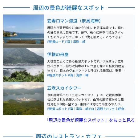
周辺の景色が綺麗なスポット
安寿ロマン海道（奈具海岸）
舞鶴から天野橋立に向かう途中にある海岸線です。晴れ
の日の景色は最高です。途中、所々に停車可能なスポッ
トもありますので、ゆっくり海を眺めることもできま
す。交通量はそんなに多くはないので、ゆっくり走りな
#絶景ロード
#海｜海岸｜岬
がら眺めることもできます。
伊根の舟屋
天橋立の近くにある絶景スポットです。伊根湾沿い立ち
並ぶ民家で、船の収納庫の上に住居を備えた伝統的建造
物です。 日本のヴェネツィアと呼ばれる集落は、重要伝
統的建造物群保存地区として選定されているために国内
#絶景スポット
#海｜海岸｜岬
外にも知られています。民家の１階は、船揚場と作業場
となっており、船はそのまま海上に出られるようになっ
五老スカイタワー
ています。 山と海が非常に近くレストランやお土産やさ
んがある高台から絶景を見下ろすと爽快です。道幅は広
京都府舞鶴市の「五老スカイタワー」は、近畿百景第1
く、ツーリングするには快適な場所です。
位に選ばれた絶景スポットです。山頂の展望室からは舞
鶴湾を360度一望でき、東側には港町の街並みや入り
江、西側には島々が浮かぶ美しい海景が広がります。 駐
#絶景スポット
#海｜海岸｜岬
#山｜高原
#カフェ｜軽食
車場はありますがバイク専用スペースはなく、車の端に
駐車して徒歩すぐでアクセス可能。階段またはエレベー
「周辺の景色が綺麗なスポット」をもっと見る
ターで展望室へ上がれます。晴天時はもちろん、夕暮れ
時の景色も格別です。 館内では「艦これ」コラボ企画も
実施されており、カフェ（10時オープン）では「妙高カ
周辺のレストラン・カフェ
レー」などの限定メニューも楽しめます。舞鶴観光の際