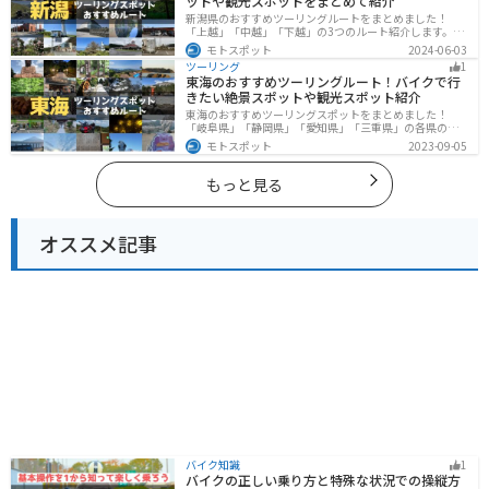
ットや観光スポットをまとめて紹介
さい。
新潟県のおすすめツーリングルートをまとめました！
「上越」「中越」「下越」の3つのルート紹介します。自
然豊かな山と海、グルメも充実しており、自然を満喫す
モトスポット
2024-06-03
るツーリングができます。バイクで新潟県にツーリング
ツーリング
1
に行く際は参考にしてください。
東海のおすすめツーリングルート！バイクで行
きたい絶景スポットや観光スポット紹介
東海のおすすめツーリングスポットをまとめました！
「岐阜県」「静岡県」「愛知県」「三重県」の各県の観
光地紹介します。自然豊かな山々や湖、温泉地が点在
モトスポット
2023-09-05
し、四季折々の景色を楽しめるスポットが多数ありま
す。バイクで東海にツーリングに行く際は参考にしてく
ださい。
もっと見る
オススメ記事
バイク知識
1
バイクの正しい乗り方と特殊な状況での操縦方