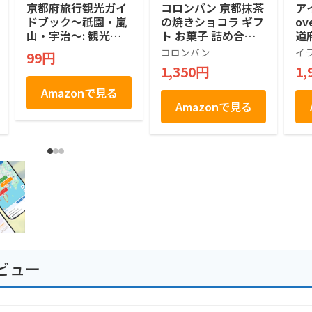
京都府旅行観光ガイ
コロンバン 京都抹茶
ア
ドブック〜祇園・嵐
の焼きショコラ ギフ
o
山・宇治〜: 観光ス
ト お菓子 詰め合わ
道府
ポットだけじゃな
せ 個包装 プレゼン
モ
コロンバン
イ
99円
い！京都グルメから
ト 土産 抹茶 焼きシ
旅
1,350円
1,
お土産まで京都の魅
ョコラ 12個入り
ャ
力満載 京都観光ガイ
Amazonで見る
ドブック
Amazonで見る
ビュー