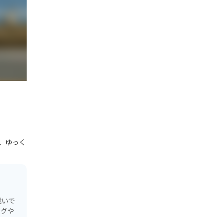
、ゆっく
戦いで
ングや