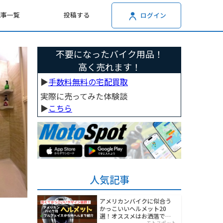
記事一覧
投稿する
ログイン
不要になったバイク用品！
高く売れます！
▶︎
手数料無料の宅配買取
実際に売ってみた体験談
▶︎
こちら
人気記事
アメリカンバイクに似合う
かっこいいヘルメット20
選！オススメはお洒落でワ
モトスポット