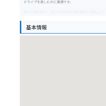
ドライブを楽しむのに最適です。
特に夕暮れ時は、沈む夕日が日本海を茜色に染め上げ
ど、休憩スポットも充実しているので、ゆっくりと景色
基本情報
バイクで訪れる際は、日本海を眺めながらの爽快なツ
で、ツーリング初心者の方にもおすすめです。ただし