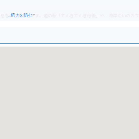
...続きを読む
、息をのむ美しさです。道の駅「てんきてんき丹後」や、海岸沿いのカ
を楽しむことができます。
ーリングが楽しめます。海岸線沿いの道は走りやすく、休憩ポイントも
、海風は強いので、防風対策はしっかりとしておきましょう。