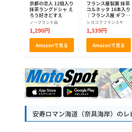
京都の恋人 12個入り
フランス屋製菓 抹茶
抹茶ラングドシャ え
コルネッタ 16本入り
ろう好きどすえ
｜フランス屋 ギフト
お土産 京都 抹茶 お
ノーブランド品
シヨコラフランスヤ
土産 敬老の日
1,290円
1,339円
Amazonで見る
Amazonで見る
安寿ロマン海道（奈具海岸）のレ