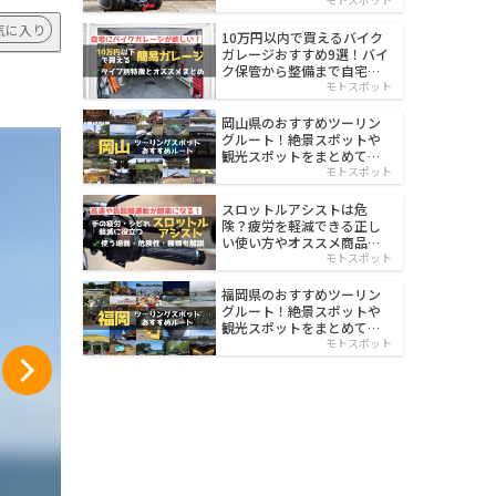
イルド
気に入り
10万円以内で買えるバイク
ガレージおすすめ9選！バイ
ク保管から整備まで自宅で
楽々
モトスポット
岡山県のおすすめツーリン
グルート！絶景スポットや
観光スポットをまとめて紹
介
モトスポット
スロットルアシストは危
険？疲労を軽減できる正し
い使い方やオススメ商品を
紹介
モトスポット
福岡県のおすすめツーリン
グルート！絶景スポットや
観光スポットをまとめて紹
介
モトスポット