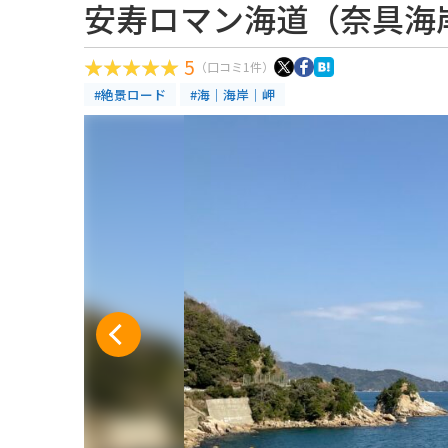
安寿ロマン海道（奈具海
5
（口コミ1件）
#絶景ロード
#海｜海岸｜岬