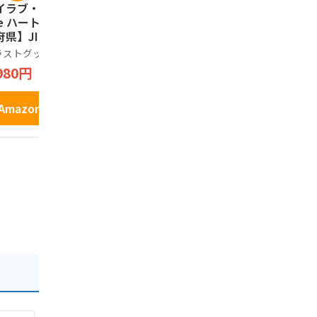
イラブ・京都（I L
京都銘菓 生八つ
祇園辻利 
ve ハート）【47都
橋 夕子 ニッキ、
15本入 個
県】JIMO-T ジ
抹茶詰め合わせ 10
子 ギフト 
ティ 地元 お土産
個入 ボックス
京都 お土産
ラストグッズ工房
夕子
祇園辻利
行 プレゼント Tシ
職場 お祝い
980円
931円
1,512円
ツ
贈り物 お礼
和菓子 焼
Amazonで見る
Amazonで見る
Amazo