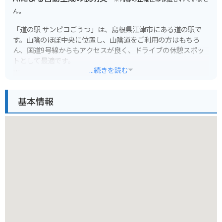
ん。
「道の駅 サンピコごうつ」は、島根県江津市にある道の駅で
す。山陰のほぼ中央に位置し、山陰道をご利用の方はもちろ
ん、国道9号線からもアクセスが良く、ドライブの休憩スポッ
トとして最適です。
...続きを読む
地元の特産品を販売する物産館や、新鮮な魚介類が味わえるレ
ストラン、そして石見畳ヶ浦を一望できる展望台などがありま
基本情報
す。バイクで訪れる場合は、駐車場も広く停めやすいので安心
です。
特産品としては、新鮮な海の幸や、江津市特産の「まる姫ポー
ク」を使った加工品、地元産の新鮮な野菜などが人気です。ま
た、展望台からは、青い海と奇岩が織りなす絶景「石見畳ヶ
浦」を一望することができます。道の駅での休憩がてら、ぜひ
立ち寄ってみてください。