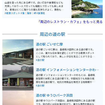
山道を登った先にある岬です。白い灯台や食事処なども
充実しており一人で行っても複数人で行っても楽しめま
す。 夏場はとくに海からの風も気持ちがよく、景色も良
いため絶景スポットとしても有名です。 出雲大社も近く
#絶景スポット
#海｜海岸｜岬
#食事処
にあるので、合わせて行くのがオススメです。
「周辺のレストラン・カフェ」をもっと見る
周辺の道の駅
道の駅 ごいせ仁摩
道の駅 ごいせ仁摩は、島根県大田市にある道の駅です。
ここは、雄大な日本海を望むことができる絶景スポット
として知られており、美しい夕日を見ることができる場
所としても人気があります。 道の駅には、地元でとれた
#道の駅
新鮮な魚介類を使った料理が楽しめるレストランや、お
土産コーナーがあります。特におすすめなのは、新鮮な
道の駅 インフォメーションセンターかわも
魚介類を使った海鮮丼や、地元でとれた新鮮な野菜を使
と
った定食です。 また、道の駅 ごいせ仁摩は、バイクツー
道の駅 インフォメーションセンターかわもとは、島根県
リングの休憩スポットとしても人気があります。道の駅
邑智郡川本町にある道の駅です。中国地方でも有数の規
には、広い駐車場が完備されているので、安心してバイ
模を誇る道の駅で、地元の特産品を販売する物産館やレ
クを停めることができます。 道の駅 ごいせ仁摩からほど
ストラン、観光情報コーナーなどが併設されています。
#道の駅
近い場所には、世界遺産の石見銀山や、国宝の仁摩サン
物産館では、新鮮な野菜や果物、地元産の meats や乳製
ドミュージアムなど、観光スポットもたくさんありま
品、地酒などが販売されています。レストランでは、地
道の駅 ゆうひパーク浜田
す。石見銀山は、かつて銀の採掘で栄えた場所で、当時
元産の食材を使った料理を楽しむことができます。観光
の面影を残す坑道や、当時の様子を伝える資料館などが
情報コーナーでは、川本町の観光スポットやイベント情
道の駅 ゆうひパーク浜田は、島根県浜田市にある道の駅
あります。仁摩サンドミュージアムは、砂時計をテーマ
報などを得ることができます。 バイクに乗っている方
です。目の前には日本海が広がり、雄大な景色を眺めな