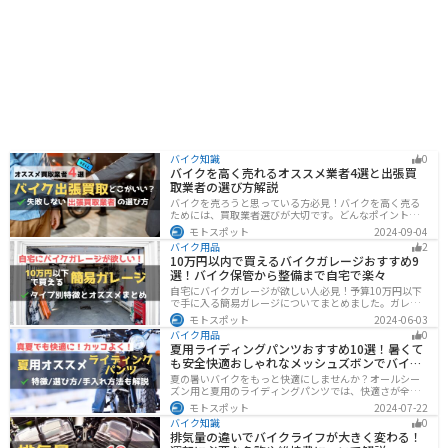
バイク知識
0
バイクを高く売れるオススメ業者4選と出張買
取業者の選び方解説
バイクを売ろうと思っている方必見！バイクを高く売る
ためには、買取業者選びが大切です。どんなポイントで
業者を選べばいいのか見るべきポイントを7つまとめまし
モトスポット
2024-09-04
た。また、買取実績が豊富なオススメの買取業者を4つを
バイク用品
2
厳選・解説します。
10万円以内で買えるバイクガレージおすすめ9
選！バイク保管から整備まで自宅で楽々
自宅にバイクガレージが欲しい人必見！予算10万円以下
で手に入る簡易ガレージについてまとめました。ガレー
ジの種類やメリットデメリットからオススメ商品まで徹
モトスポット
2024-06-03
底解説しますので、自宅にセキュリティの高いバイク保
バイク用品
0
管庫や整備場所が欲しい方は参考にしてください。
夏用ライディングパンツおすすめ10選！暑くて
も安全快適おしゃれなメッシュズボンでバイク
に乗ろう
夏の暑いバイクをもっと快適にしませんか？オールシー
ズン用と夏用のライディングパンツでは、快適さが全然
違います。生地の大半がメッシュ素材で作られた夏用で
モトスポット
2024-07-22
は通気性・透湿性に優れており、熱気を逃しつつ汗をし
バイク知識
0
っかりと乾かしてくれます。そんな夏用ライディングパ
排気量の違いでバイクライフが大きく変わる！
ンツの選び方や特徴オススメ商品をまとめました。