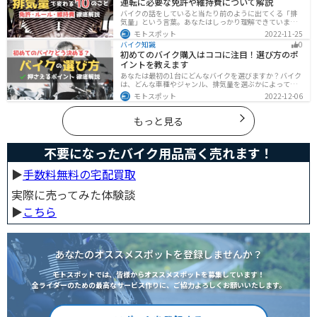
運転に必要な免許や維持費について解説
バイクの話をしていると当たり前のように出てくる「排
気量」という言葉。あなたはしっかり理解できています
か？ バイクはクルマと違い、排気量によって必要な免
モトスポット
2022-11-25
許・走れる道路の区分・車検の有無などが細かく変わっ
バイク知識
0
てきます。これらはバイクライフに大きく関わるもので
初めてのバイク購入はココに注目！選び方のポ
すので、正しく理解しておきましょう。
イントを教えます
あなたは最初の1台にどんなバイクを選びますか？バイク
は、どんな車種やジャンル、排気量を選ぶかによって今
後の楽しみ方が大きく変わるものなので、初めての愛車
モトスポット
2022-12-06
選びはとても重要です。この記事ではそんなバイク選び
のオススメポイントをお伝えします。
もっと見る
不要になったバイク用品高く売れます！
▶︎
手数料無料の宅配買取
実際に売ってみた体験談
▶︎
こちら
あなたのオススメスポットを登録しませんか？
モトスポットでは、皆様からオススメスポットを募集しています！
全ライダーのための最高なサービス作りに、ご協力よろしくお願いいたします。