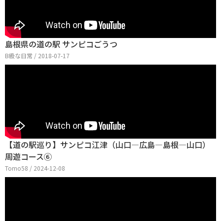
島根県の道の駅 サンピコごうつ
B級な日常 / 2018-07-17
【道の駅巡り】サンピコ江津（山口―広島―島根―山口）
周遊コース⑥
Tomo58 / 2024-12-08