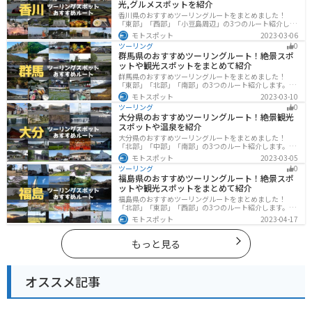
光,グルメスポットを紹介
香川県のおすすめツーリングルートをまとめました！
「東部」「西部」「小豆島周辺」の3つのルート紹介しま
す。自然豊かな山から海、絶品グルメを満喫するツーリ
モトスポット
2023-03-06
ングができます。バイクで香川県にツーリングに行く際
ツーリング
0
は参考にしてください。
群馬県のおすすめツーリングルート！絶景スポ
ットや観光スポットをまとめて紹介
群馬県のおすすめツーリングルートをまとめました！
「東部」「北部」「南部」の3つのルート紹介します。草
津温泉や伊香保温泉など全国でも有名な温泉や豊かな自
モトスポット
2023-03-10
然を満喫するツーリングができます。バイクで群馬県に
ツーリング
0
ツーリングに行く際は参考にしてください。
大分県のおすすめツーリングルート！絶景観光
スポットや温泉を紹介
大分県のおすすめツーリングルートをまとめました！
「北部」「中部」「南部」の3つのルート紹介します。阿
蘇の雄大な自然を満喫できるスポットや温泉を満喫する
モトスポット
2023-03-05
ツーリングができます。バイクで大分県にツーリングに
ツーリング
0
行く際は参考にしてください。
福島県のおすすめツーリングルート！絶景スポ
ットや観光スポットをまとめて紹介
福島県のおすすめツーリングルートをまとめました！
「北部」「東部」「西部」の3つのルート紹介します。内
陸部には山々が連なり、海岸線は太平洋に面してるので
モトスポット
2023-04-17
観光スポットが多数あります。バイクで福島県にツーリ
ングに行く際は参考にしてください。
もっと見る
オススメ記事