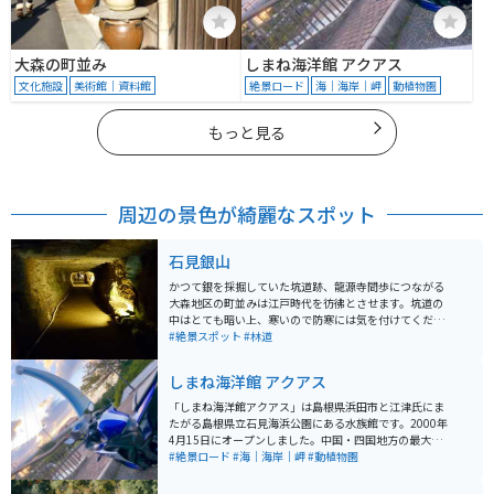
大森の町並み
しまね海洋館 アクアス
文化施設
美術館｜資料館
絶景ロード
海｜海岸｜岬
動植物園
もっと見る
周辺の景色が綺麗なスポット
石見銀山
かつて銀を採掘していた坑道跡、龍源寺間歩につながる
大森地区の町並みは江戸時代を彷彿とさせます。坑道の
中はとても暗い上、寒いので防寒には気を付けてくださ
い。銀を採掘するための細い道が数多く見られます。車
#絶景スポット
#林道
やバイクで行く場合は、世界遺産センターに駐車してそ
こからバスで行くのがオススメです。
しまね海洋館 アクアス
「しまね海洋館アクアス」は島根県浜田市と江津氏にま
たがる島根県立石見海浜公園にある水族館です。2000年
4月15日にオープンしました。中国・四国地方の最大級
の水族館です。シロイルカがいる珍しい水族館というこ
#絶景ロード
#海｜海岸｜岬
#動植物園
とで有名です。シロイルカがいる水族館は日本で4つの水
族館のみで、西日本で唯一シロイルカを見ることができ