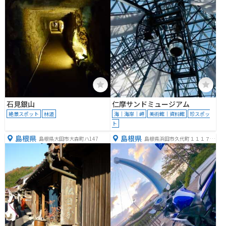
石見銀山
仁摩サンドミュージアム
絶景スポット
林道
海｜海岸｜岬
美術館｜資料館
珍スポッ
ト
島根県
島根県
島根県大田市大森町ハ147
島根県浜田市久代町１１１７
−２