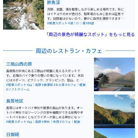
断魚渓
るのがこの「しまね海洋館アクアス」です。バブルリン
グで遊ぶシロイルカがいるのが非常に魅力的です。二輪
河原、岩盤、滝を散策しながら楽しめる場所です。秋に
専用の駐車場もあるのでバイクで訪れても安心の場所で
はイチョウの木が色付き、駐車場のもみじ並木は圧巻で
す。
す。訪問者は少ないので、静かに自然を満喫できます。
また目的地までの信号も少ないので、自然を楽しみなが
#絶景スポット
#湖｜川｜滝
#林道
らツーリングできるのも良いポイントです。
「周辺の景色が綺麗なスポット」をもっと見る
周辺のレストラン・カフェ
三瓶山西の原
島根県の中央にある三瓶山が綺麗に見えるスポットで
す。 近隣のバイク乗りの憩いの場になっています。 休日
にはスポーツ、ピクニック、グランピング、登山、と
色々な事をしてる人がいます。 駐車場は広く近くにはお
#絶景スポット
#山｜高原
#食事処
#お土産
#カフェ｜軽食
店（山の駅）もあるので便利です。いい休憩ポイントで
#ソフトクリーム
す。
長笹地区
長笹にはオートバイ神社や絶景の高山があります。オー
トバイ神社ではツーリングの安全機関ができる絵馬やオ
ートバイおみくじなどライダーが楽しめる神社になって
います。無料で使える足湯もあり、ツーリングの疲れを
#絶景スポット
#山｜高原
#神社｜寺院
#カフェ｜軽食
癒すことができます。食事を摂ることもできます。 周辺
の山々は、ツーリングや写真撮影にもってこいの絶景ス
日御碕
ポットが多数あります。