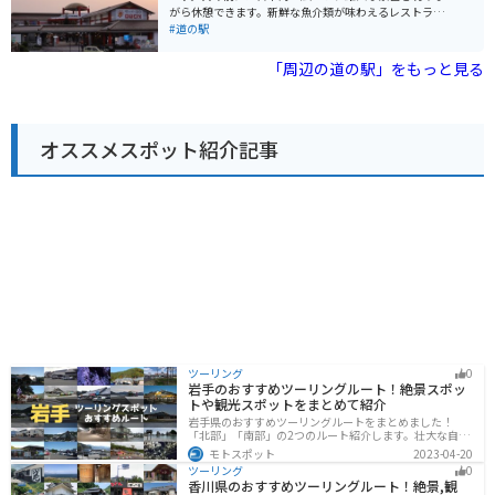
にした博物館で、世界最大級の砂時計を見ることができ
は、道の駅 インフォメーションセンターかわもとで休憩
がら休憩できます。新鮮な魚介類が味わえるレストラン
ます。
をとったり、地元の食材を購入したりするのに最適な場
や、地元の特産品を販売するショップが人気です。 ツー
#道の駅
所です。道の駅周辺には、美しい自然が広がっており、
リングで訪れる際は、日本海を眺めながら走る国道9号
ツーリングにも最適です。 川本町は、島根県のほぼ中央
線がおすすめです。道の駅にはバイクスタンドも設置さ
「周辺の道の駅」をもっと見る
に位置し、東西に長く、町の面積の約8割を山林が占め
れているので、安心して休憩できます。浜田市周辺に
る自然豊かな町です。町内には、温泉やキャンプ場など
は、美しい海岸線が続くので、シーサイドツーリングを
のレジャー施設も充実しており、四季折々の自然を楽し
楽しむのも良いでしょう。 地元の名産品としては、新鮮
むことができます。また、川本町は、神話の国・島根の
な魚介類はもちろん、のどぐろを使った加工品や、浜田
中でも、特に多くの神楽が伝承されていることでも知ら
オススメスポット紹介記事
市のブランド豚「どんちっち三元豚」を使ったハムやソ
れています。毎年10月には、町内各地で神楽が奉納され
ーセージも人気です。道の駅で購入できるので、お土産
る「石見川本神楽めぐり」が開催されます。
にいかがでしょうか。
ツーリング
0
岩手のおすすめツーリングルート！絶景スポッ
トや観光スポットをまとめて紹介
岩手県のおすすめツーリングルートをまとめました！
「北部」「南部」の2つのルート紹介します。壮大な自然
や歴史的な観光スポットが多く存在するので楽しめま
モトスポット
2023-04-20
す。バイクで岩手県にツーリングに行く際は参考にして
ツーリング
0
ください。
香川県のおすすめツーリングルート！絶景,観