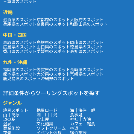
三重県のスポット
近畿
滋賀県のスポット
京都府のスポット
大阪府のスポット
兵庫県のスポット
奈良県のスポット
和歌山県のスポット
中国・四国
鳥取県のスポット
島根県のスポット
岡山県のスポット
広島県のスポット
山口県のスポット
徳島県のスポット
香川県のスポット
愛媛県のスポット
高知県のスポット
九州・沖縄
福岡県のスポット
佐賀県のスポット
長崎県のスポット
熊本県のスポット
大分県のスポット
宮崎県のスポット
鹿児島県のスポット
沖縄県のスポット
詳細条件からツーリングスポットを探す
ジャンル
絶景スポット
絶景ロード
海｜海岸｜岬
山｜高原
湖｜川｜滝
食事処
道の駅
お土産
神社｜寺院
温泉
文化施設
カフェ｜軽食
商業施設
ソフトクリーム
林道
夜景
イベント体験
宿泊施設