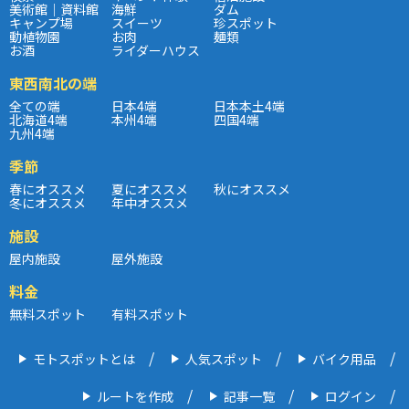
美術館｜資料館
海鮮
ダム
キャンプ場
スイーツ
珍スポット
動植物園
お肉
麺類
お酒
ライダーハウス
東西南北の端
全ての端
日本4端
日本本土4端
北海道4端
本州4端
四国4端
九州4端
季節
春にオススメ
夏にオススメ
秋にオススメ
冬にオススメ
年中オススメ
施設
屋内施設
屋外施設
料金
無料スポット
有料スポット
モトスポットとは
人気スポット
バイク用品
ルートを作成
記事一覧
ログイン