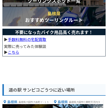
ツーリングスポット一覧
島根県
おすすめツーリングルート
不要になったバイク用品高く売れます！
▶︎
手数料無料の宅配買取
実際に売ってみた体験談
▶︎
こちら
道の駅 サンピコごうつに近い場所
島根県
島根県
島根県大田市大森町イ−１５９
島根県大田市仁摩町天河内９７
７−３
５