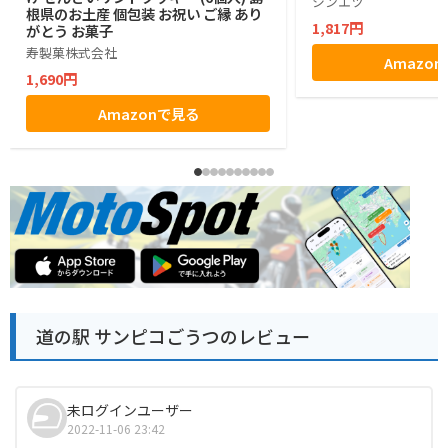
シンエツ
根県のお土産 個包装 お祝い ご縁 あり
1,817円
がとう お菓子
寿製菓株式会社
Amazo
1,690円
Amazonで見る
道の駅 サンピコごうつのレビュー
未ログインユーザー
2022-11-06 23:42