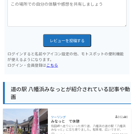
レビューを投稿する
ログインすると名前やアイコン設定の他、モトスポットの便利機能
が使えるようになります。
ログイン・会員登録は
こちら
道の駅 八幡浜みなっとが紹介されている記事や動
画
ツーリング
861
0
みなっと で休憩
佐田岬へ走りにいった帰り道、八幡浜の道の駅「八幡浜
みなっと」に立ち寄りました。駐車場、広いですが、人
気があるらしく、結構混んでいます。バイクを端っこに