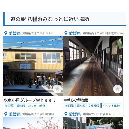
道の駅 八幡浜みなっとに近い場所
愛媛県
愛媛県
愛媛県大洲市大洲６４８
愛媛県西予市宇和町卯之町2-24
水車小屋グループＷｈｅｅｌ
宇和米博物館
美術館｜資料館
カフェ｜軽食
美術館｜資料館
文化施設
イベント体験
愛媛県
愛媛県
愛媛県西予市宇和町伊賀上
愛媛県大洲市長浜甲４８０−１