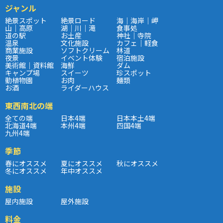
ジャンル
絶景スポット
絶景ロード
海｜海岸｜岬
山｜高原
湖｜川｜滝
食事処
道の駅
お土産
神社｜寺院
温泉
文化施設
カフェ｜軽食
商業施設
ソフトクリーム
林道
夜景
イベント体験
宿泊施設
美術館｜資料館
海鮮
ダム
キャンプ場
スイーツ
珍スポット
動植物園
お肉
麺類
お酒
ライダーハウス
東西南北の端
全ての端
日本4端
日本本土4端
北海道4端
本州4端
四国4端
九州4端
季節
春にオススメ
夏にオススメ
秋にオススメ
冬にオススメ
年中オススメ
施設
屋内施設
屋外施設
料金