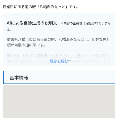
愛媛県にある道の駅「八幡浜みなっと」です。
AIによる自動生成の説明文
※内容の正確性は保証されていませ
ん。
愛媛県八幡浜市にある道の駅、八幡浜みなっとは、新鮮な魚介
類が自慢の道の駅です。
目の前に広がる八幡浜港で水揚げされた、獲れたての魚介類を
...続きを読む
味わえるレストランや、地元の特産品を販売するマーケットな
どがあります。
基本情報
特に人気なのが、日曜朝に開催される「みなっと朝市」で、新
鮮な魚介類を求めて多くの人で賑わいます。
バイクで訪れる場合、道の駅には広場の駐車場があるので安心
して駐車できます。
八幡浜みなっとは、しまなみ海道からもアクセスしやすい場所
にあるので、ツーリングの休憩スポットとしてもおすすめで