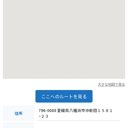
す。
愛媛県ならではの柑橘類を使ったお土産も充実しているので、
ぜひ立ち寄ってみてください。
大きな地図で見る
ここへのルートを見る
796-0088 愛媛県八幡浜市沖新田１５８１
住所
−２３