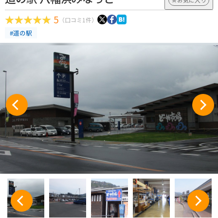
5
（口コミ1件）
#道の駅