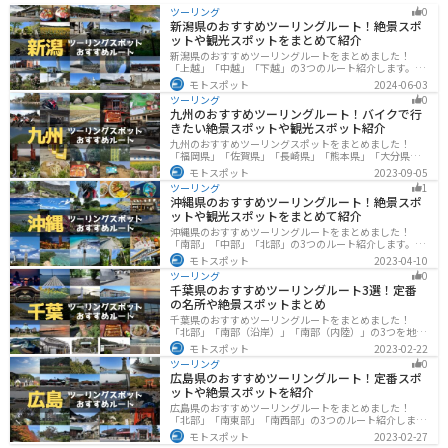
ツーリング
0
新潟県のおすすめツーリングルート！絶景スポ
ットや観光スポットをまとめて紹介
新潟県のおすすめツーリングルートをまとめました！
「上越」「中越」「下越」の3つのルート紹介します。自
然豊かな山と海、グルメも充実しており、自然を満喫す
モトスポット
2024-06-03
るツーリングができます。バイクで新潟県にツーリング
ツーリング
0
に行く際は参考にしてください。
九州のおすすめツーリングルート！バイクで行
きたい絶景スポットや観光スポット紹介
九州のおすすめツーリングスポットをまとめました！
「福岡県」「佐賀県」「長崎県」「熊本県」「大分県」
「宮崎都」「鹿児島県」の各県の観光地紹介します。自
モトスポット
2023-09-05
然豊かな山々や湖、温泉地が点在し、四季折々の景色を
ツーリング
1
楽しめるスポットが多数あります。バイクで九州にツー
沖縄県のおすすめツーリングルート！絶景スポ
リングに行く際は参考にしてください。
ットや観光スポットをまとめて紹介
沖縄県のおすすめツーリングルートをまとめました！
「南部」「中部」「北部」の3つのルート紹介します。美
しいビーチや歴史と文化に溢れたスポットが多数あり、
モトスポット
2023-04-10
様々な楽しみ方ができます。バイクで沖縄県にツーリン
ツーリング
0
グに行く際は参考にしてください。
千葉県のおすすめツーリングルート3選！定番
の名所や絶景スポットまとめ
千葉県のおすすめツーリングルートをまとめました！
「北部」「南部（沿岸）」「南部（内陸）」の3つを地域
別で紹介します！千葉は首都圏からのアクセスも良く、
モトスポット
2023-02-22
海と山どちらも堪能できるのでツーリングには最適な場
ツーリング
0
所です。
広島県のおすすめツーリングルート！定番スポ
ットや絶景スポットを紹介
広島県のおすすめツーリングルートをまとめました！
「北部」「南東部」「南西部」の3つのルート紹介しま
す。自然豊かな山と海だけでなく、歴史的価値のある建
モトスポット
2023-02-27
造物も多数あるので、飽きることなくツーリングを堪能