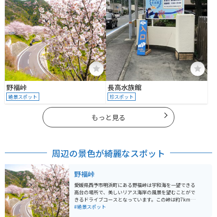
野福峠
長高水族館
絶景スポット
珍スポット
もっと見る
周辺の景色が綺麗なスポット
野福峠
愛媛県西予市明浜町にある野福峠は宇和海を一望できる
高台の場所で、美しいリアス海岸の風景を望むことがで
きるドライブコースとなっています。この峠は約7kmに
わたってつづら折りの道が続き、3月下旬から4月上旬に
#絶景スポット
かけて約400本の桜「ソメイヨシノ」が道沿いに咲きま