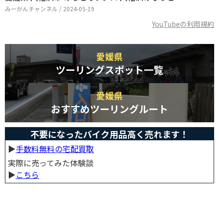
みーかんチャンネル / 2024-05-19
YouTubeの利用規約
愛媛県
ツーリングスポット一覧
愛媛県
おすすめツーリングルート
不要になったバイク用品高く売れます！
▶︎
手数料無料の宅配買取
実際に売ってみた体験談
▶︎
こちら