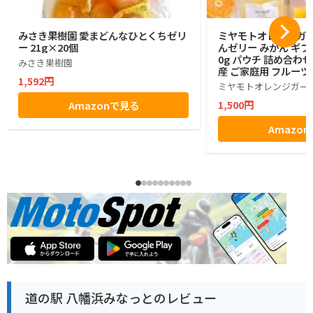
みさき果樹園 愛まどんなひとくちゼリ
ミヤモトオレンジガー
ー 21g×20個
んゼリー みかん ギフト
0g パウチ 詰め合わせ
みさき果樹園
産 ご家庭用 フルーツ
1,592円
物不使用 (4本)
ミヤモトオレンジガー
1,500円
Amazonで見る
Amazo
道の駅 八幡浜みなっとのレビュー