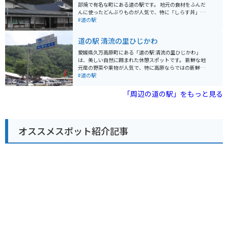
す。 名産品としては、伊方産の柑橘類はもちろんのこ
部焼で有名な町にある道の駅です。 地元の食材をふんだ
と、地元で水揚げされた新鮮な魚介類を使った加工品も
んに使ったどんぶりものが人気で、特に「しらす丼」や
人気です。中でも、じゃこ天や鯛めしはぜひ味わいたい
「伊予牛丼」がおすすめです。 お土産には、美しい砥部
#道の駅
一品と言えるでしょう。
焼の食器や、地元産の柑橘類などが人気です。 バイクで
訪れる場合、道の駅には広々とした駐車場が完備されて
道の駅 清流の里ひじかわ
いるので安心です。 周辺には、砥部焼の窯元が点在して
おり、 pottery体験なども楽しめます。 また、少し足を
愛媛県久万高原町にある「道の駅 清流の里ひじかわ」
延ばせば、美しい渓谷美が楽しめる「面河渓」もおすす
は、美しい自然に囲まれた休憩スポットです。 新鮮な地
めです。
元産の野菜や果物が人気で、特に高原ならではの新鮮な
空気と味わいは多くの人を魅了しています。 レストラン
#道の駅
では、地元の食材をふんだんに使った料理を堪能できま
す。 周辺には、キャンプ場や温泉施設などもあり、自然
「周辺の道の駅」をもっと見る
を満喫したいツーリングにも最適なエリアです。 愛媛県
ならではの温かい雰囲気と美しい景色、そして美味しい
グルメを満喫してみてください。 バイクで訪れる際は、
道の駅に併設された広い駐車場があるので安心です。 周
オススメスポット紹介記事
辺のワインディングロードは、景色も良く、ツーリング
コースとしても人気があります。 ただし、山間部のた
め、天候の変化には注意が必要です。 防寒対策や雨具の
準備を忘れずにお出かけください。