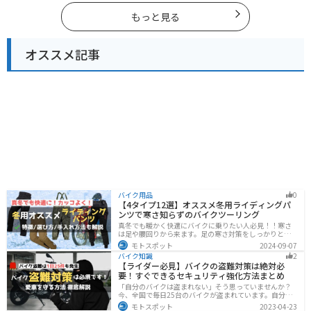
できます。バイクで広島県にツーリングに行く際は参考
にしてください。
もっと見る
オススメ記事
バイク用品
0
【4タイプ12選】オススメ冬用ライディングパ
ンツで寒さ知らずのバイクツーリング
真冬でも暖かく快適にバイクに乗りたい人必見！！寒さ
は足や腰回りから来ます。足の寒さ対策をしっかりとす
ることで、体全体の寒さを防ぎ快適なバイクツーリング
モトスポット
2024-09-07
を楽しむことができます。この記事では、4つのタイプ別
バイク知識
2
に真冬でも使えるライディングパンツを12選紹介しま
【ライダー必見】バイクの盗難対策は絶対必
す！
要！すぐできるセキュリティ強化方法まとめ
「自分のバイクは盗まれない」そう思っていませんか？
今、全国で毎日25台のバイクが盗まれています。自分の
バイクは大丈夫という保証はどこにもありません。バイ
モトスポット
2023-04-23