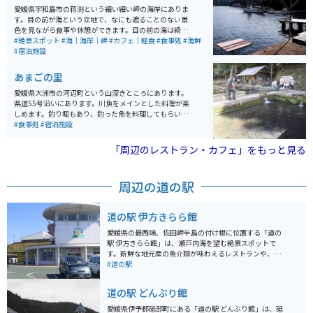
れています。
愛媛県宇和島市の蒋渕という細い細い岬の海岸にありま
す。目の前が海という立地で、なにも遮ることのない景
色を見ながら食事や休憩ができます。目の前の海は綺麗
で少し覗き込めば泳いでる魚が見えるほど。新鮮な海の
#絶景スポット
#海｜海岸｜岬
#カフェ｜軽食
#食事処
#海鮮
幸をいただき、のんびりと海を楽しむことのできる場所
#宿泊施設
です。
あまごの里
愛媛県大洲市の河辺町という山深きところにあります。
県道55号沿いにあります。川魚をメインとした料理が楽
しめます。釣り堀もあり、釣った魚を料理してもらい、
食べることもできます。宿泊施設もあり渓谷の宿でゆっ
#食事処
#宿泊施設
くりと過ごすこともできます。
「周辺のレストラン・カフェ」をもっと見る
周辺の道の駅
道の駅 伊方きらら館
愛媛県の最西端、佐田岬半島の付け根に位置する「道の
駅 伊方きらら館」は、瀬戸内海を望む絶景スポットで
す。新鮮な地元産の魚介類が味わえるレストランや、柑
橘類をはじめとした特産品販売コーナーが人気です。 ツ
#道の駅
ーリングで訪れる際は、きらら館駐車場にバイクを停め
て、雄大な景色を眺めながら休憩するのがおすすめで
道の駅 どんぶり館
す。佐田岬半島は「四国カルスト」に続くワインディン
グロードが続く、バイク乗りにとって人気のエリアで
愛媛県伊予郡砥部町にある「道の駅 どんぶり館」は、砥