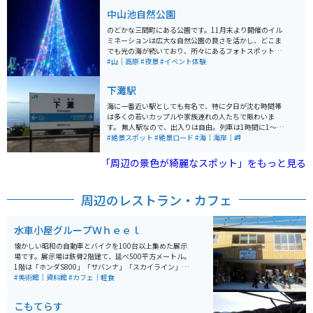
す。峠の途中には小さな公園があり、車を停めてゆっく
中山池自然公園
り景色を楽しむことができます。 毎年3月の最終日曜日
には「野福峠さくら祭り」が開催され、多くの観光客で
のどかな三間町にある公園です。11月末より開催のイル
賑わいます。道はカーブが続きますので、運転する際は
ミネーションは広大な自然公園の良さを活かし、どこま
ご注意ください。
でも光の海が続いており、所々にあるフォトスポットで
は友人同士、家族連れ、恋人とたくさんの方が写真を撮
#山｜高原
#夜景
#イベント体験
って楽しんでいます。 山間の小さな町なので、イルミネ
ーションの期間も大きな混雑なくゆったりと鑑賞するこ
下灘駅
とができます。 自然公園というだけあって季節の花もた
くさん植えてあり、春夏秋冬それぞれ違った表情を見ら
海に一番近い駅としても有名で、特に夕日が沈む時間帯
れるスポットです。
は多くの若いカップルや家族連れの人たちで賑わいま
す。 無人駅なので、出入りは自由。列車は1時間に1〜2
便程度が行き来するくらいで、とても静かです。ホーム
#絶景スポット
#絶景ロード
#海｜海岸｜岬
のベンチに座ってのんびりと海や夕日を眺めるのはとて
もロマンチックです。
「周辺の景色が綺麗なスポット」をもっと見る
周辺のレストラン・カフェ
水車小屋グループＷｈｅｅｌ
懐かしい昭和の自動車とバイクを100台以上集めた展示
場です。展示場は鉄骨2階建て、延べ500平方メートル。
1階は「ホンダS800」「サバンナ」「スカイライン」な
どの1950～90年代の自動車約15台。2階は人気だった
#美術館｜資料館
#カフェ｜軽食
「ナナハン」など1950～75年のバイク100台を展示。料
金は高校生以上500円、中学生300円、小学生以下無
こもてらす
料。営業時間は午前10時から午後5時。カフェも併設さ