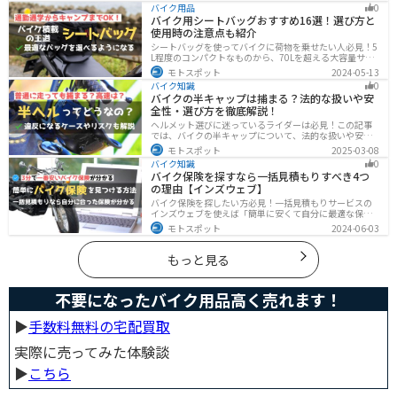
クの盗難対策の方法を理解して、自分のバイクは自分で
バイク用品
0
守りましょう。
バイク用シートバッグおすすめ16選！選び方と
使用時の注意点も紹介
シートバッグを使ってバイクに荷物を乗せたい人必見！5
L程度のコンパクトなものから、70Lを超える大容量サイ
ズまでシートバッグは種類が豊富です。用途に合わせて
モトスポット
2024-05-13
選べば今よりもっと快適に荷物を運ぶことができます。
バイク知識
0
この記事でバッグの種類や選び方、オススメ商品を紹介
バイクの半キャップは捕まる？法的な扱いや安
します。
全性・選び方を徹底解説！
ヘルメット選びに迷っているライダーは必見！この記事
では、バイクの半キャップについて、法的な扱いや安全
性、選び方を詳しく解説しています。実は、法律で認め
モトスポット
2025-03-08
られていても、状況によっては違法となる可能性がある
バイク知識
0
ので注意が必要です。この記事を読めば、ヘルメットを
バイク保険を探すなら一括見積もりすべき4つ
正しく選ぶヒントが得られます。
の理由【インズウェブ】
バイク保険を探したい方必見！一括見積もりサービスの
インズウェブを使えば「簡単に安くて自分に最適な保険
を3分で見つける」ことができます。最大5社のバイク保
モトスポット
2024-06-03
険を一気に比べることができるので、探す手間と時間が
省けます。
もっと見る
不要になったバイク用品高く売れます！
▶︎
手数料無料の宅配買取
実際に売ってみた体験談
▶︎
こちら