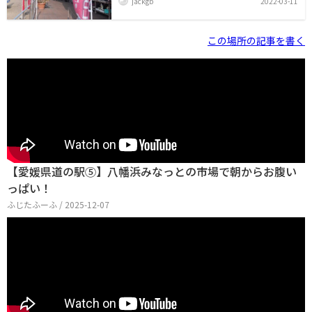
jackgb
2022-03-11
停めて、道の駅を見てみますと、ここの売りが、新鮮な
お魚ともちろん柑橘類ですが、なかでもお魚は水揚げさ
れた新鮮な魚が魚市場になって販売されています。海産
物直売初どーや市場です。 バーベキューの施設もあり、
この場所の記事を書く
ここで購入した海産物をすぐにバーベキューで楽しむこ
ともできます。今回はしませんでしたがｗｗ。じゃこ天
買って帰りました。道の駅内にはお土産もの売り場と、
食事をとることができるレストランやCafeもあります。
フードコートでは、ここ八幡浜名物「八幡浜ちゃ
【愛媛県道の駅⑤】八幡浜みなっとの市場で朝からお腹い
っぱい！
ふじたふーふ / 2025-12-07