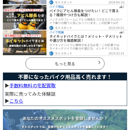
す。直射日光が当たり日焼けで余計に暑くなります。夏に
モトスポット
2024-04-26
は夏用グローブを使うことで、素手より涼しく快適にバ
バイク用品
2
イクに乗ることができるので是非使いましょう。
バイクにアヒル隊長をつけたい！どこで買え
る？種類やつけ方も解説！
ハンドルやフレームにアヒル隊長をつけるカスタムがバ
イク乗りの間で人気になっています。この記事ではそん
なアヒル隊長について、どこで買えるのかどんな種類が
モトスポット
2025-04-02
あるのか、バイクに付ける際の注意点などまとめまし
バイク知識
0
た。アヒル隊長でオリジナルカスタムをしたい人は参考
ネイキッドバイクとは？メリット・デメリット
にしてください。
や選び方を徹底解説！
ネイキッドバイクに興味がある方必見！この記事では、
ネイキッドバイクの魅力や選び方、メンテナンス方法な
どを解説しています。実は、ネイキッドバイクは、操作
モトスポット
2025-02-19
性に優れており、初心者にも優しいバイクです。この記
事を読めば、ネイキッドバイクへの理解が深まります。
もっと見る
不要になったバイク用品高く売れます！
▶︎
手数料無料の宅配買取
実際に売ってみた体験談
▶︎
こちら
あなたのオススメスポットを登録しませんか？
モトスポットでは、皆様からオススメスポットを募集しています！