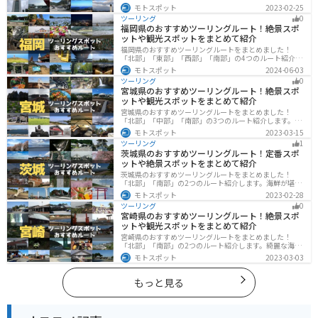
標高の高いスカイラインからリアス式海岸まであるの
モトスポット
2023-02-25
で、飽きることなくツーリングを堪能できます。バイク
ツーリング
0
で三重県にツーリングに行く際は参考にしてください。
福岡県のおすすめツーリングルート！絶景スポ
ットや観光スポットをまとめて紹介
福岡県のおすすめツーリングルートをまとめました！
「北部」「東部」「西部」「南部」の4つのルート紹介し
ます。豊かな自然から歴史ある名所、グルメまで多彩な
モトスポット
2024-06-03
魅力が詰まっており、様々な楽しみ方ができます。バイ
ツーリング
0
クで福岡県にツーリングに行く際は参考にしてくださ
宮城県のおすすめツーリングルート！絶景スポ
い。
ットや観光スポットをまとめて紹介
宮城県のおすすめツーリングルートをまとめました！
「北部」「中部」「南部」の3つのルート紹介します。キ
ツネ村や広大な山や滝、湖などを歴史や自然を満喫する
モトスポット
2023-03-15
ツーリングができます。バイクで宮城県にツーリングに
ツーリング
1
行く際は参考にしてください。
茨城県のおすすめツーリングルート！定番スポ
ットや絶景スポットをまとめて紹介
茨城県のおすすめツーリングルートをまとめました！
「北部」「南部」の2つのルート紹介します。海鮮が堪能
できる港や梅の景勝地、自然豊かな山々があるのでツー
モトスポット
2023-02-28
リングにもってこいです。バイクで茨城県にツーリング
ツーリング
0
に行く際は参考にしてください。
宮崎県のおすすめツーリングルート！絶景スポ
ットや観光スポットをまとめて紹介
宮崎県のおすすめツーリングルートをまとめました！
「北部」「南部」の2つのルート紹介します。綺麗な海岸
線が特徴的な海・自然豊かな山・趣のある神社を満喫す
モトスポット
2023-03-03
るツーリングができます。バイクで宮崎県にツーリング
に行く際は参考にしてください。
もっと見る