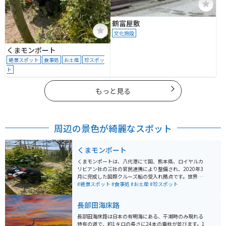
鶴富屋敷
文化施設
くまモンポート
絶景スポット
食事処
お土産
珍スポッ
ト
もっと見る
周辺の景色が綺麗なスポット
くまモンポート
くまモンポートは、八代港にて国、熊本県、ロイヤルカ
リビアン社の三社の官民連携により整備され、2020年3
月に完成した国際クルーズ船の受入れ拠点です。世界最
大級（22万トン級）のクルーズ船を受け入れることが想
#絶景スポット
#食事処
#お土産
#珍スポット
定されています。 ターミナル周辺には「くまモンパー
ク」という、地域住民の憩いの場としても利用できる、
長部田海床路
くまモンをテーマとした公園が併設されています。「く
まモンパーク」には大小84体のくまモン像、「くまモン
長部田海床路は日本の有明海にある、干潮時のみ現れる
合唱隊」、「十二支くまモン」、日本庭園などがあり、
特有の道で、約1キロの長さに24本の電柱が並びます。1