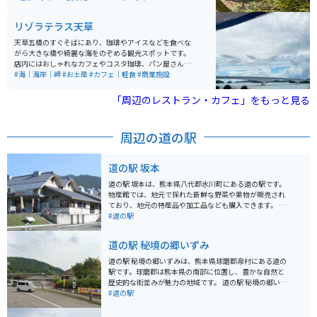
定されています。 ターミナル周辺には「くまモンパー
ク」という、地域住民の憩いの場としても利用できる、
リゾラテラス天草
くまモンをテーマとした公園が併設されています。「く
まモンパーク」には大小84体のくまモン像、「くまモン
天草五橋のすぐそばにあり、珈琲やアイスなどを食べな
合唱隊」、「十二支くまモン」、日本庭園などがあり、
がら大きな橋や綺麗な海をのぞめる観光スポットです。
くまモングッズや八代の特産品も販売されています。
店内にはおしゃれなカフェやコスタ珈琲、パン屋さんな
どが入っており、軽く軽食を取ることもできます。お土
#海｜海岸｜岬
#お土産
#カフェ｜軽食
#商業施設
産屋さん、雑貨屋さんなども入っており、天草土産を買
ったり、リゾート地ならではの雑貨などを買うこともで
「周辺のレストラン・カフェ」をもっと見る
きます。
周辺の道の駅
道の駅 坂本
道の駅 坂本は、熊本県八代郡氷川町にある道の駅です。
物産館では、地元で採れた新鮮な野菜や果物が販売され
ており、地元の特産品や加工品なども購入できます。 レ
ストランでは、地元産の食材を使った料理を楽しむこと
#道の駅
ができます。特に、氷川町特産の栗を使った「栗めし」
や「栗ソフトクリーム」はおすすめです。 バイクで訪れ
道の駅 秘境の郷いずみ
る場合、道の駅 坂本は駐車場が広く、休憩場所として利
用しやすいです。 また、道の駅 坂本は、緑豊かな場所に
道の駅 秘境の郷いずみは、熊本県球磨郡泉村にある道の
位置しており、周辺には、球磨川や八代海など、自然豊
駅です。球磨郡は熊本県の南部に位置し、豊かな自然と
かな観光スポットがたくさんあります。 ツーリングの休
歴史的な街並みが魅力の地域です。 道の駅 秘境の郷いず
憩場所として立ち寄るのも良いでしょう。
みは、その名の通り、秘境のような場所に位置してお
#道の駅
り、周囲を山々に囲まれた自然豊かな環境にあります。
地元で採れた新鮮な野菜や果物、加工品などが販売され