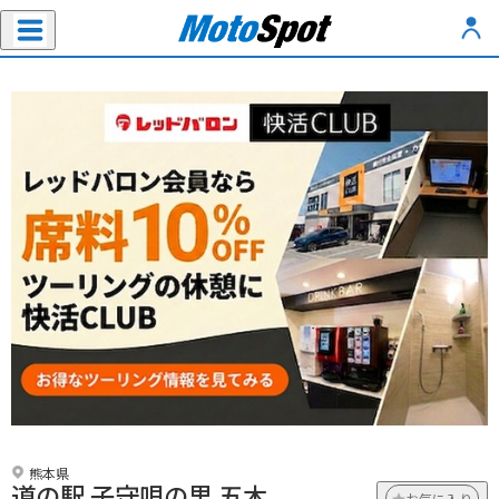
熊本県
道の駅 子守唄の里 五木
お気に入り