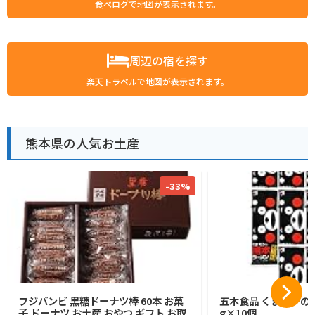
食べログで地図が表示されます。
周辺の宿を探す
楽天トラベルで地図が表示されます。
熊本県の人気お土産
-33%
フジバンビ 黒糖ドーナツ棒 60本 お菓
五木食品 くまモンの熊
子 ドーナツ お土産 おやつ ギフト お取
g×10個