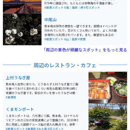
くまモングッズや八代の特産品も販売されています。
979年に建設され、もともとは有明海の干満差が激しい
ため、海苔養殖や採貝を行う漁業者が使用していまし
#絶景スポット
#海｜海岸｜岬
#珍スポット
た。 道は満潮時には海に沈むため、海中に立ち並ぶ電柱
の景色が独特で、これが観光スポットとしても人気で
中尾山
す。特に干潮・満潮の2時間前後が最も見どころで、夕日
や明かりが灯る時間帯が特に美しいです。 アニメ「千と
熊本県水俣市の景色を一望できます。昼間はイベントが
千尋の神隠し」のワンシーンに例えられるほどの幻想的
行われていたり、花がたくさん咲いており、よく犬の散
な風景が広がり、多くの人々が訪れて写真を撮影してい
歩場所にも利用されています。また、展望台もあるので
ます。さらに、住吉海岸公園には、2022年7月に「ワン
夜の夜景も一望することができます。人も少ないのでと
#絶景スポット
#山｜高原
#夜景
ピース」のキャラクター「ジンベエ」の像が設置され、
てもゆっくりできます。
熊本復興プロジェクトの一環として多くの観光客が訪れ
「周辺の景色が綺麗なスポット」をもっと見る
ています。 近くに公衆トイレと駐車場があるので休憩場
所としてもちょうど良いです。
周辺のレストラン・カフェ
上村うなぎ屋
熊本県人吉市に来たら、とりあえず上村うなぎ屋でご飯
を食べておけと言われるくらい有名な創業100年は続く
老舗のうなぎ屋です。秘伝のタレを使ったうなぎは絶品
です。県内外から多くのお客さんでにぎわう人吉市の人
#食事処
気飲食店です。
くまモンポート
くまモンポートは、八代港にて国、熊本県、ロイヤルカ
リビアン社の三社の官民連携により整備され、2020年3
月に完成した国際クルーズ船の受入れ拠点です。世界最
大級（22万トン級）のクルーズ船を受け入れることが想
#絶景スポット
#食事処
#お土産
#珍スポット