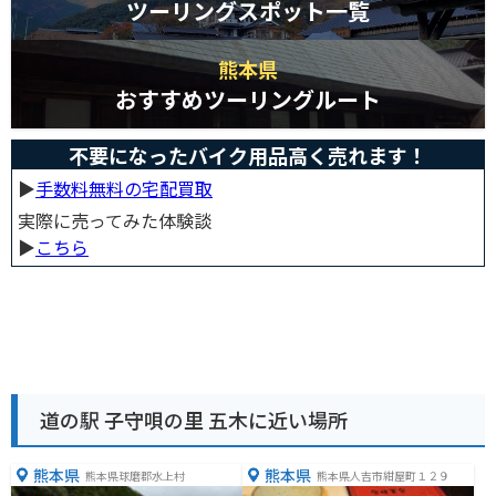
ツーリングスポット一覧
熊本県
おすすめツーリングルート
不要になったバイク用品高く売れます！
▶︎
手数料無料の宅配買取
実際に売ってみた体験談
▶︎
こちら
道の駅 子守唄の里 五木に近い場所
熊本県
熊本県
熊本県球磨郡水上村
熊本県人吉市紺屋町１２９