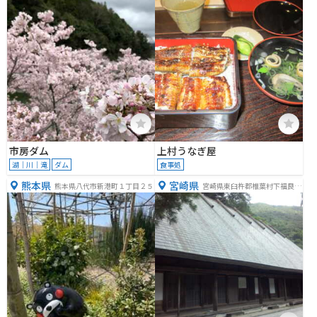
市房ダム
上村うなぎ屋
湖｜川｜滝
ダム
食事処
熊本県
宮崎県
熊本県八代市新港町１丁目２５
宮崎県東臼杵郡椎葉村下福良１
８１８