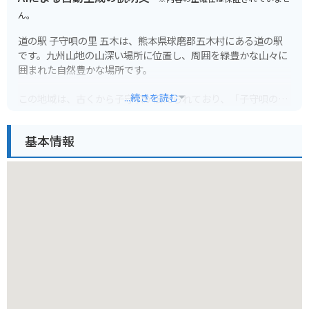
ん。
道の駅 子守唄の里 五木は、熊本県球磨郡五木村にある道の駅
です。九州山地の山深い場所に位置し、周囲を緑豊かな山々に
囲まれた自然豊かな場所です。
...続きを読む
この地域は、古くから子守唄が伝えられており、「子守唄の
里」として知られています。道の駅には、子守唄資料館が併設
されており、五木村に伝わる子守唄や子守文化について学ぶこ
基本情報
とができます。
また、道の駅では、地元で採れた新鮮な野菜や特産品などを販
売しており、お土産探しにも最適です。特に、五木村産のトマ
トや椎茸は人気があります。
バイクで訪れる場合、道の駅周辺は、カーブが多く、アップダ
ウンの激しい道が多いので注意が必要です。しかし、交通量は
比較的少なく、信号も少ないため、走りやすい道とも言えま
す。ツーリングの休憩場所としておすすめです。