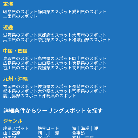
東海
岐阜県のスポット
静岡県のスポット
愛知県のスポット
三重県のスポット
近畿
滋賀県のスポット
京都府のスポット
大阪府のスポット
兵庫県のスポット
奈良県のスポット
和歌山県のスポット
中国・四国
鳥取県のスポット
島根県のスポット
岡山県のスポット
広島県のスポット
山口県のスポット
徳島県のスポット
香川県のスポット
愛媛県のスポット
高知県のスポット
九州・沖縄
福岡県のスポット
佐賀県のスポット
長崎県のスポット
熊本県のスポット
大分県のスポット
宮崎県のスポット
鹿児島県のスポット
沖縄県のスポット
詳細条件からツーリングスポットを探す
ジャンル
絶景スポット
絶景ロード
海｜海岸｜岬
山｜高原
湖｜川｜滝
食事処
道の駅
お土産
神社｜寺院