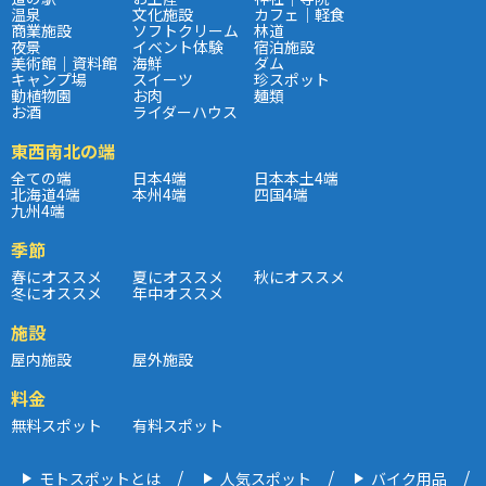
温泉
文化施設
カフェ｜軽食
商業施設
ソフトクリーム
林道
夜景
イベント体験
宿泊施設
美術館｜資料館
海鮮
ダム
キャンプ場
スイーツ
珍スポット
動植物園
お肉
麺類
お酒
ライダーハウス
東西南北の端
全ての端
日本4端
日本本土4端
北海道4端
本州4端
四国4端
九州4端
季節
春にオススメ
夏にオススメ
秋にオススメ
冬にオススメ
年中オススメ
施設
屋内施設
屋外施設
料金
無料スポット
有料スポット
モトスポットとは
人気スポット
バイク用品