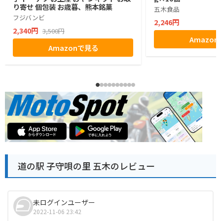
り寄せ 個包装 お歳暮、熊本銘菓
五木食品
フジバンビ
2,246円
2,340円
3,500円
Amazo
Amazonで見る
道の駅 子守唄の里 五木のレビュー
未ログインユーザー
2022-11-06 23:42