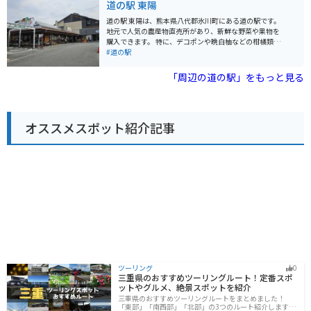
道の駅 東陽
ており、地元の味覚を楽しむことができます。また、レ
ストランでは、地元の食材を使った料理を味わうことが
道の駅 東陽は、熊本県八代郡氷川町にある道の駅です。
でき、郷土料理を堪能することができます。 バイクで訪
地元で人気の農産物直売所があり、新鮮な野菜や果物を
れる場合、道の駅までは、国道445号線からアクセスで
購入できます。 特に、デコポンや晩白柚などの柑橘類が
きます。ワインディングロードを楽しみながら、自然豊
有名です。 また、レストランでは、地元の食材を使った
#道の駅
かな景色を満喫できます。駐車場も広く、バイクも安心
料理を楽しむことができます。 バイクで訪れる場合、道
して駐車できます。近隣には、球泉洞という鍾乳洞があ
の駅には広い駐車場が完備されているので安心です。 周
「周辺の道の駅」をもっと見る
り、神秘的な光景が広がっています。また、人吉城跡や
辺には、緑豊かな自然が広がっており、ツーリングの休
相良藩願成寺など、歴史的な観光スポットにも足を伸ば
憩場所としても最適です。 道の駅から少し足を延ばせ
すことができます。 周辺の道路は、カーブが多く、アッ
ば、八代城跡や球磨川下りなど、観光スポットも点在し
プダウンも激しいので、運転には注意が必要です。特
ています。
に、冬場は路面が凍結することがあるので、注意が必要
オススメスポット紹介記事
です。 道の駅 秘境の郷いずみでは、地元で採れた新鮮な
野菜や果物が販売されています。特におすすめは、泉村
で採れたトマトです。甘みと酸味のバランスがよく、と
ても美味しいです。また、地元産の米を使った焼酎や日
本酒も人気があります。 お土産には、地元産の野菜や果
物を使った加工品がおすすめです。トマトジュースやジ
ャム、漬物など、様々な種類があります。また、地元の
工芸品も販売されており、旅の思い出にぴったりです。
道の駅 秘境の郷いずみは、自然豊かな環境の中で、地元
の味覚や文化に触れることができる場所です。ドライブ
やツーリングの休憩スポットとして、また、地元の食材
を買い求める場所として、ぜひ訪れてみてください。
ツーリング
0
三重県のおすすめツーリングルート！定番スポ
ットやグルメ、絶景スポットを紹介
三重県のおすすめツーリングルートをまとめました！
「東部」「南西部」「北部」の3つのルート紹介します。