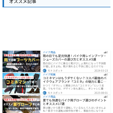
オススメ記事
バイク用品
0
雨の日でも足元快適！バイク用レインブーツ・
シューズカバーの選び方とオススメ5選
雨の日にバイクに乗ると靴がびしょ濡れになって不快感
が増しますよね。靴が濡れると不快に感じるだけでなく
操作性にも影響が出るので事故の原因にもなります。ブ
モトスポット
2024-03-23
ーツカバーを使うことで靴を雨や汚れから防ぐことがで
バイク知識
0
きます。防風効果もあるので寒さ対策にもなります。
コミネマンはもうダサくない？コスパ最強のバ
イクウェアブランド『コミネ』の魅力と着こな
し術
かつて「ダサい」と揶揄された“コミネマン”という言
葉。でも今では、デザイン性も進化し、オシャレに着こ
なせるコミネ製品が続々登場。コスパと安全性に優れた
モトスポット
2025-08-01
アイテムを使って、街でもツーリングでも浮かないスマ
バイク用品
0
ートなスタイルを目指そう！
夏でも快適なバイク用グローブ選びのポイント
とオススメ17選
夏は暑いから素手で運転しているなんて人はいませんよ
ね？素手での運転は操作性が悪く、事故の元になりま