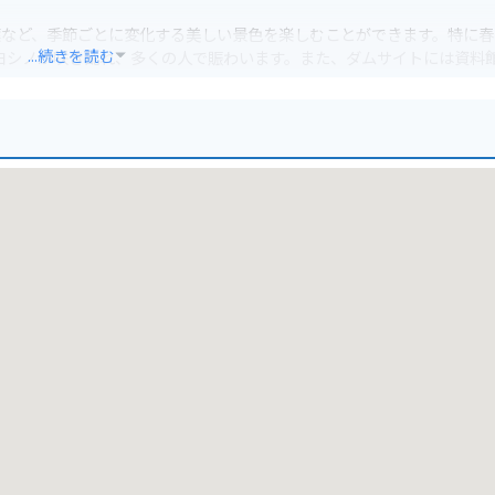
葉など、季節ごとに変化する美しい景色を楽しむことができます。特に春
...続きを読む
イヨシノが咲き乱れ、多くの人で賑わいます。また、ダムサイトには資料
きます。
ドは、景色も良く、ツーリングに最適です。ただし、道幅が狭く、カー