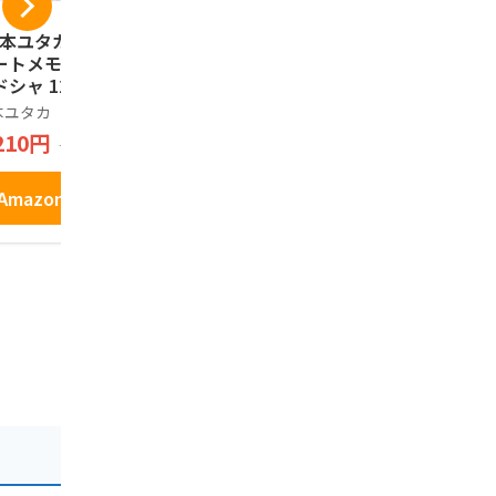
熊本ユタカ] 熊本ス
黒糖ドーナツ棒 40本
【国産100
ートメモリア ラン
お菓子 ギフト スイ
地風土 焼
ドシャ 12個
ーツ おやつ 退職 お
国産 無添加
礼 手土産 お土産 お
産さつまい
本ユタカ
フジバンビ
ご当地風土
供え お取り寄せ 熊
ねっとり 
210円
2,690円
1,224円
1,300円
本 フジバンビ
甘味の強い 
はるか 使用 
1袋)
Amazonで見る
Amazonで見る
Amazo