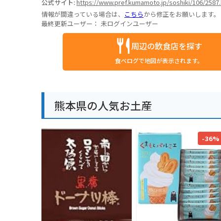
公式サイト:
https://www.pref.kumamoto.jp/soshiki/106/2587.
情報が間違っている場合は、
こちら
から修正をお願いします。
最終更新ユーザー：
未ログインユーザー
周辺の飲食店を探す
食べログで地図が表示されます。
熊本県の人気お土産
-36%