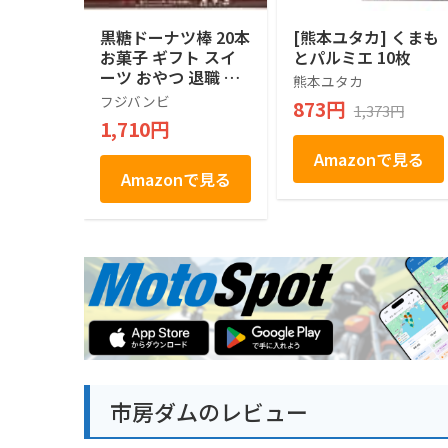
黒糖ドーナツ棒 20本
[熊本ユタカ] くまも
お菓子 ギフト スイ
とパルミエ 10枚
ーツ おやつ 退職 お
熊本ユタカ
礼 手土産 お土産 お
フジバンビ
873円
1,373円
供え お取り寄せ 熊
1,710円
本 フジバンビ
Amazonで見る
Amazonで見る
市房ダムのレビュー