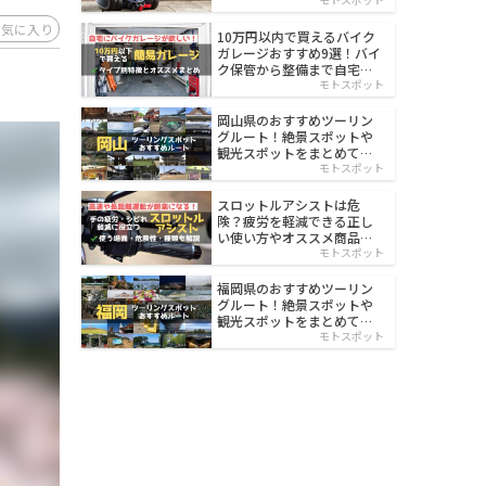
イルド
お気に入り
10万円以内で買えるバイク
ガレージおすすめ9選！バイ
ク保管から整備まで自宅で
楽々
モトスポット
岡山県のおすすめツーリン
グルート！絶景スポットや
観光スポットをまとめて紹
介
モトスポット
スロットルアシストは危
険？疲労を軽減できる正し
い使い方やオススメ商品を
紹介
モトスポット
福岡県のおすすめツーリン
グルート！絶景スポットや
観光スポットをまとめて紹
介
モトスポット