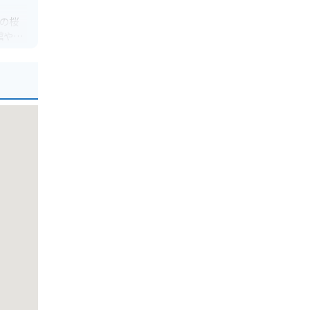
の桜
館や展
ブも多