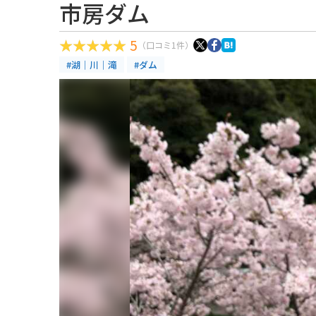
市房ダム
5
（口コミ1件）
#湖｜川｜滝
#ダム