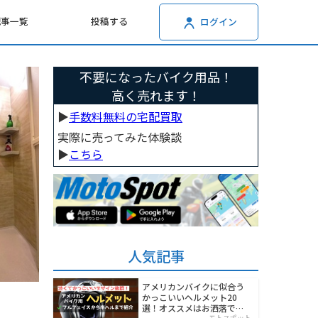
記事一覧
投稿する
ログイン
不要になったバイク用品！
高く売れます！
▶︎
手数料無料の宅配買取
実際に売ってみた体験談
▶︎
こちら
人気記事
アメリカンバイクに似合う
かっこいいヘルメット20
選！オススメはお洒落でワ
モトスポット