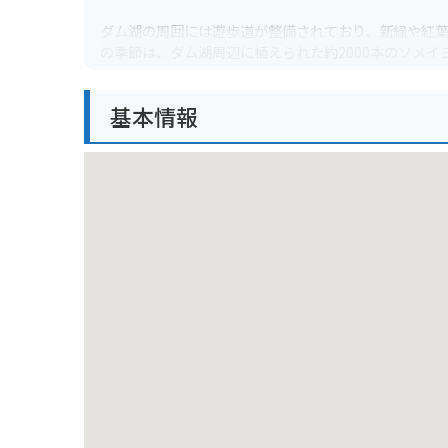
ダム湖の周囲には遊歩道が整備されており、新緑や紅
の季節は、ダム湖周辺に植えられた約2000本のソメ
望台もあり、ダムの歴史や構造について学ぶこともで
基本情報
バイクで訪れる場合、ダム周辺のワインディングロー
いので、走行には注意が必要です。