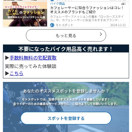
デザイン性に優れたテキスタイルジャケットもあるの
バイク用品
1
で、カッコよくバイクに乗りたい人でも使える装備があ
カフェレーサーに似合うファッションはコレ！
ります。
オススメのブランドもご紹介
カフェレーサーファッションの基本「ロッカーズスタイ
ル」や、カフェレーサーに似合うおすすめブランド、定
番アイテムを詳しく紹介。個性を引き立てるコーデのコ
モトスポット
2024-12-21
ツや季節に合ったアイテム選び、愛車とのマッチング方
法も解説します。
もっと見る
不要になったバイク用品高く売れます！
▶︎
手数料無料の宅配買取
実際に売ってみた体験談
▶︎
こちら
あなたのオススメスポットを登録しませんか？
モトスポットでは、皆様からオススメスポットを募集しています！
全ライダーのための最高なサービス作りに、ご協力よろしくお願いいたします。
スポットを登録する