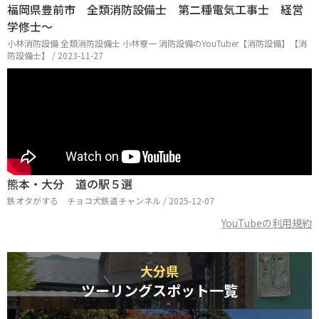
福岡県豊前市 全類消防設備士 第二種電気工事士 経営
学修士～
小林消防設備 全類消防設備士 小林寮一 消防設備のYouTuber【消防設備】【消
防設備士】 / 2023-11-27
熊本・大分 道の駅５選
鉄オタがする チョコ犬鉄道チャンネル / 2025-12-07
YouTubeの利用規約
大分県
ツーリングスポット一覧