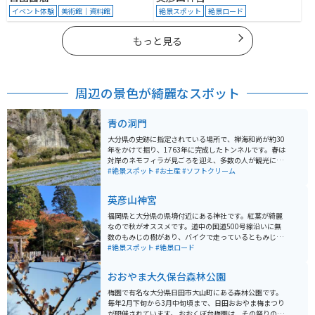
イベント体験
美術館｜資料館
絶景スポット
絶景ロード
もっと見る
周辺の景色が綺麗なスポット
青の洞門
大分県の史跡に指定されている場所で、禅海和尚が約30
年をかけて掘り、1763年に完成したトンネルです。春は
対岸のネモフィラが見ごろを迎え、多数の人が観光に訪
れます。耶馬渓は紅葉で有名な場所なので、特に秋が観
#絶景スポット
#お土産
#ソフトクリーム
光客でにぎわっています。バイクでツーリングしている
人も多くいるため、大分県の人気のツーリングスポット
英彦山神宮
となっています。
福岡県と大分県の県境付近にある神社です。紅葉が綺麗
なので秋がオススメです。道中の国道500号線沿いに無
数のもみじの樹があり、バイクで走っているともみじの
ゲートの中を通行しているようで車では味わえない壮大
#絶景スポット
#絶景ロード
な景色を体感することができます。神社に行くには駐車
場の脇に止めて徒歩で上に登る必要がありますが、一面
おおやま大久保台森林公園
もみじの世界が広がっていて日々の喧騒を忘れることが
できます。
梅園で有名な大分県日田市大山町にある森林公園です。
毎年2月下旬から3月中旬頃まで、日田おおやま梅まつり
が開催されています。 おおくぼ台梅園は、その祭りのメ