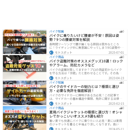
バイク知識
0
バイクに乗りたいけど腰痛が不安！原因は姿
勢？9つの腰痛対策を解説
長時間ツーリングで腰が痛くなる原因は意外なところ
に！ライディング中に無意識にやってしまうNG姿勢や体
への負担、今すぐ見直せる予防・対策法をわかりやすく
モトスポット
2025-07-01
解説。腰痛対策に効果的な便利アイテムも紹介し、快適
バイク用品
0
で楽しいツーリングをサポートします。
バイク盗難対策のオススメグッズ10選！ロック
やアラーム、防犯カメラなど
バイクの盗難対策してますか？プロの窃盗犯からバイク
を守る方法は「手間」だと思わせることです。その為に
は「チェーンロック 」「ディスクロック」などしっかり
モトスポット
2023-04-23
と対策をしておきましょう。この記事では、すぐできる
バイク知識
1
バイクの盗難対策オススメグッズを紹介します。
バイクのサイドカーの魅力とは？種類と選び
方・必要な免許を徹底解説！
バイクのサイドカーに興味がある方必見！この記事で
は、サイドカーの基本構造や種類、免許に関する法律、
メンテナンス方法を解説しています。実は、サイドカー
モトスポット
2025-02-15
は法律上、二輪車として扱われるため、排気量に応じた
バイク用品
0
二輪免許が必要です。この記事を読めば、サイドカーの
夏用バイクジャケットの種類と選び方！オシャ
正しい楽しみ方がわかります。
レでかっこいいオススメ9選も紹介
暑い夏でも快適にバイクに乗りたい人必見！夏には夏用
のジャケットを着ると半袖より涼しくなります。高い透
湿性のフルメッシュ素材やハーフメッシュはもちろん、
モトスポット
2024-05-11