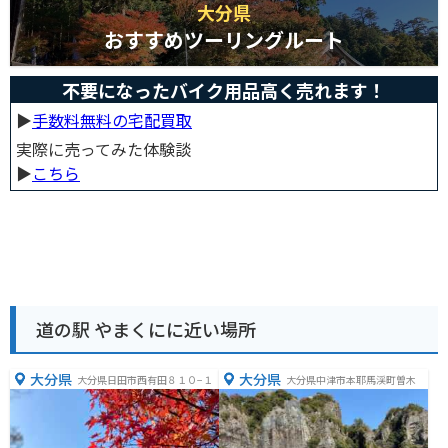
大分県
おすすめツーリングルート
不要になったバイク用品高く売れます！
▶︎
手数料無料の宅配買取
実際に売ってみた体験談
▶︎
こちら
道の駅 やまくにに近い場所
大分県
大分県
大分県日田市西有田８１０−１
大分県中津市本耶馬渓町曽木