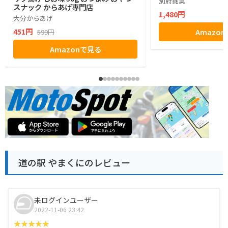
別府銘菓
スナック からあげ専門店
1,480円
大分からあげ
451円
Amazo
599円
Amazonで見る
道の駅 やまくにのレビュー
未ログインユーザー
2022-11-06 23:42