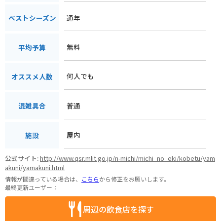
通年
ベストシーズン
無料
平均予算
何人でも
オススメ人数
普通
混雑具合
屋内
施設
公式サイト:
http://www.qsr.mlit.go.jp/n-michi/michi_no_eki/kobetu/yam
akuni/yamakuni.html
情報が間違っている場合は、
こちら
から修正をお願いします。
最終更新ユーザー：
周辺の飲食店を探す