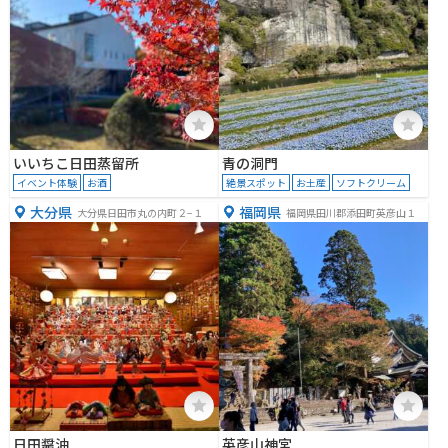
いいちこ日田蒸留所
青の洞門
イベント体験
お酒
絶景スポット
お土産
ソフトクリーム
大分県
福岡県
大分県日田市丸の内町２−１
福岡県田川郡添田町英彦山１
日田醤油
英彦山神宮