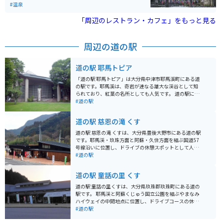
情をかきたてます。はるか昔から泉質の良さが評判とな
#温泉
り「湯治の街」として愛され、昭和のはじめには「九州
の奥座敷」として歓楽街としての賑わいを見せていまし
「周辺のレストラン・カフェ」をもっと見る
た。
周辺の道の駅
道の駅 耶馬トピア
「道の駅 耶馬トピア」は大分県中津市耶馬溪町にある道
の駅です。耶馬溪は、奇岩が連なる雄大な渓谷として知
られており、紅葉の名所としても人気です。 道の駅に
は、地元の農産物や特産品を販売する直売所、耶馬溪の
#道の駅
景色を一望できるレストラン、情報コーナーなどがあり
ます。レストランでは、名物の猪肉を使った料理や、地
道の駅 慈恩の滝 くす
元産の野菜を使った料理を楽しむことができます。 バイ
クで訪れる場合、道の駅には広い駐車場が完備されてい
道の駅 慈恩の滝 くすは、大分県豊後大野市にある道の駅
るので安心です。耶馬溪は、ツーリングコースとしても
です。耶馬渓・玖珠方面と阿蘇・久住方面を結ぶ国道57
人気が高く、周辺には見どころがたくさんあります。青
号線沿いに位置し、ドライブの休憩スポットとして人気
の洞門や羅漢寺など、自然と歴史を感じられるスポット
です。 周辺には、日本の滝百選にも選ばれている慈恩の
#道の駅
を巡ってみましょう。 耶馬溪を訪れた際には、ぜひ「道
滝や、長さ100mの吊り橋を渡るスリル満点な遊歩道
の駅 耶馬トピア」に立ち寄ってみてください。地元の
「甌穴（おうけつ）群遊歩道」など、自然を満喫できる
道の駅 童話の里 くす
人々との触れ合いも旅の思い出になるでしょう。
スポットが点在しています。 特産品販売所では、地元で
採れた新鮮な野菜や果物をはじめ、ジビエ料理や、豊後
道の駅 童話の里くすは、大分県玖珠郡玖珠町にある道の
大野市のブランド牛「おおいた豊後牛」を使った商品な
駅です。 耶馬渓と阿蘇くじゅう国立公園を結ぶやまなみ
ど、お土産に最適なものが販売されています。また、併
ハイウェイの中間地点に位置し、ドライブコースの休憩
設のレストランでは、だんご汁などの郷土料理や、ソフ
スポットとして最適です。 ツーリングで訪れるライダー
#道の駅
トクリームなどの軽食も楽しめます。 バイクで訪れる場
も多い道の駅です。 施設内には、地元の新鮮な野菜や果