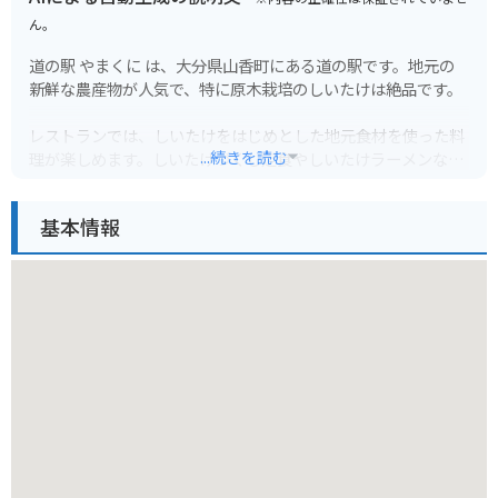
ん。
道の駅 やまくに は、大分県山香町にある道の駅です。地元の
新鮮な農産物が人気で、特に原木栽培のしいたけは絶品です。
レストランでは、しいたけをはじめとした地元食材を使った料
...続きを読む
理が楽しめます。しいたけづくし定食やしいたけラーメンなど
が人気メニューです。
基本情報
バイクで訪れる場合、駐車場も広く停めやすいので安心です。
周辺には、国東半島や耶馬渓など、風光明媚なツーリングスポ
ットがたくさんあります。道の駅 やまくに で休憩がてら、地
元の特産品やグルメを楽しんでみてはいかがでしょうか。