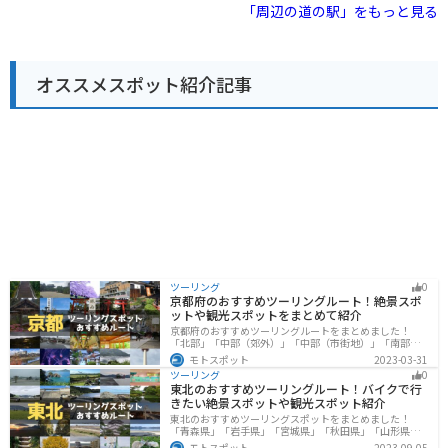
合、道の駅には広い駐車場が完備されているので安心し
物を販売する物産館や、玖珠町の特産品を使った料理が
「周辺の道の駅」をもっと見る
て駐車できます。ツーリングの休憩場所として、ぜひ立
楽しめるレストランがあります。 特産品は、豊後牛や、
ち寄ってみてください。
しいたけ、高原野菜などがあります。 また、道の駅の隣
には、童話の世界をテーマにしたメルヘンパークがあ
り、子供から大人まで楽しむことができます。 周辺に
オススメスポット紹介記事
は、温泉施設も多く、宿泊も可能です。 バイクで訪れる
場合は、道の駅の駐車場にバイク専用の駐輪スペースが
あります。 ツーリングの休憩場所として、ぜひ立ち寄っ
てみてください。
ツーリング
0
京都府のおすすめツーリングルート！絶景スポ
ットや観光スポットをまとめて紹介
京都府のおすすめツーリングルートをまとめました！
「北部」「中部（郊外）」「中部（市街地）」「南部」
の4つのルート紹介します。古い町並みや神社仏閣、自然
モトスポット
2023-03-31
に囲まれた風光明媚なスポットが数多く存在し、様々な
ツーリング
0
楽しみ方ができます。バイクで京都府にツーリングに行
東北のおすすめツーリングルート！バイクで行
く際は参考にしてください。
きたい絶景スポットや観光スポット紹介
東北のおすすめツーリングスポットをまとめました！
「青森県」「岩手県」「宮城県」「秋田県」「山形県」
「福島県」の各県の観光地紹介します。自然豊かな山々
モトスポット
2023-09-05