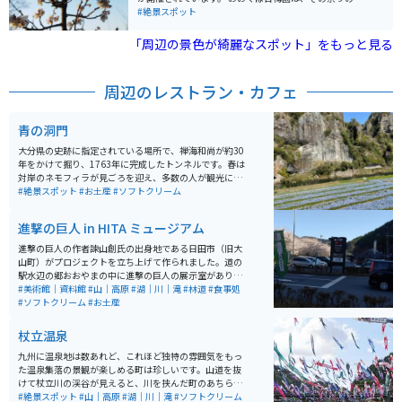
イン会場です。駐車場に停めて、梅の花がさく梅園の中
#絶景スポット
を散策できます。近くには道の駅や温泉施設もあるた
め、疲れた身体を癒やすのにぴったりの場所です！
「周辺の景色が綺麗なスポット」をもっと見る
周辺のレストラン・カフェ
青の洞門
大分県の史跡に指定されている場所で、禅海和尚が約30
年をかけて掘り、1763年に完成したトンネルです。春は
対岸のネモフィラが見ごろを迎え、多数の人が観光に訪
れます。耶馬渓は紅葉で有名な場所なので、特に秋が観
#絶景スポット
#お土産
#ソフトクリーム
光客でにぎわっています。バイクでツーリングしている
人も多くいるため、大分県の人気のツーリングスポット
進撃の巨人 in HITA ミュージアム
となっています。
進撃の巨人の作者諫山創氏の出身地である日田市（旧大
山町）がプロジェクトを立ち上げて作られました。道の
駅水辺の郷おおやまの中に進撃の巨人の展示室があり、
無料で閲覧できます。地元の物産品、食事処もあります
#美術館｜資料館
#山｜高原
#湖｜川｜滝
#林道
#食事処
が、作者が働いていた「想夫恋」という焼きそば屋があ
#ソフトクリーム
#お土産
ります。日田市の名物なので是非食べてみてください。
杖立温泉
九州に温泉地は数あれど、これほど独特の雰囲気をもっ
た温泉集落の景観が楽しめる町は珍しいです。山道を抜
けて杖立川の渓谷が見えると、川を挟んだ町のあちらこ
ちらからのぼり立つ湯けむり。美しい川のせせらぎが旅
#絶景スポット
#山｜高原
#湖｜川｜滝
#ソフトクリーム