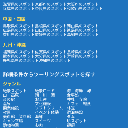
滋賀県のスポット
京都府のスポット
大阪府のスポット
兵庫県のスポット
奈良県のスポット
和歌山県のスポット
中国・四国
鳥取県のスポット
島根県のスポット
岡山県のスポット
広島県のスポット
山口県のスポット
徳島県のスポット
香川県のスポット
愛媛県のスポット
高知県のスポット
九州・沖縄
福岡県のスポット
佐賀県のスポット
長崎県のスポット
熊本県のスポット
大分県のスポット
宮崎県のスポット
鹿児島県のスポット
沖縄県のスポット
詳細条件からツーリングスポットを探す
ジャンル
絶景スポット
絶景ロード
海｜海岸｜岬
山｜高原
湖｜川｜滝
食事処
道の駅
お土産
神社｜寺院
温泉
文化施設
カフェ｜軽食
商業施設
ソフトクリーム
林道
夜景
イベント体験
宿泊施設
美術館｜資料館
海鮮
ダム
キャンプ場
スイーツ
珍スポット
動植物園
お肉
麺類