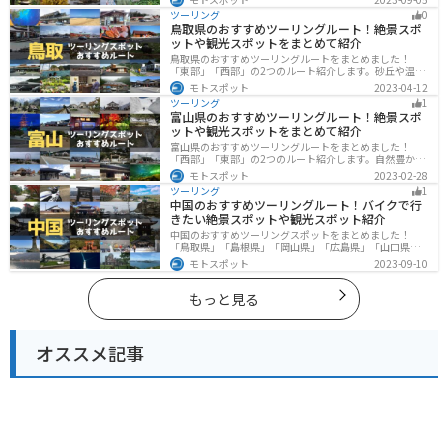
や湖、温泉地が点在し、四季折々の景色を楽しめるスポ
ツーリング
0
ットが多数あります。バイクで東北にツーリングに行く
鳥取県のおすすめツーリングルート！絶景スポ
際は参考にしてください。
ットや観光スポットをまとめて紹介
鳥取県のおすすめツーリングルートをまとめました！
「東部」「西部」の2つのルート紹介します。砂丘や温泉
地、歴史ある城跡など魅力溢れるスポットが多数あるの
モトスポット
2023-04-12
で楽しめます。バイクで鳥取県にツーリングに行く際は
ツーリング
1
参考にしてください。
富山県のおすすめツーリングルート！絶景スポ
ットや観光スポットをまとめて紹介
富山県のおすすめツーリングルートをまとめました！
「西部」「東部」の2つのルート紹介します。自然豊かな
山と海、温泉が充実しており、美術館などもあるので、
モトスポット
2023-02-28
自然を満喫するツーリングができます。バイクで富山県
ツーリング
1
にツーリングに行く際は参考にしてください。
中国のおすすめツーリングルート！バイクで行
きたい絶景スポットや観光スポット紹介
中国のおすすめツーリングスポットをまとめました！
「鳥取県」「島根県」「岡山県」「広島県」「山口県」
の各県の観光地紹介します。自然豊かな山々や湖、温泉
モトスポット
2023-09-10
地が点在し、四季折々の景色を楽しめるスポットが多数
あります。バイクで中国にツーリングに行く際は参考に
してください。
もっと見る
オススメ記事