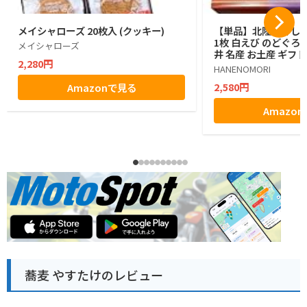
メイシャローズ 20枚入 (クッキー)
【単品】北陸づくし 
1枚 白えび のどぐろ 
メイシャローズ
井 名産 お土産 ギフト
2,280円
HANENOMORI
2,580円
Amazonで見る
Amazo
蕎麦 やすたけのレビュー