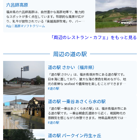
形、ちょっとした山登りも楽しめます。さらに、無料の
六呂師高原
休憩施設や飲食店もありますので、その気になれば1日
楽しめます。
福井県の六呂師高原は、自然豊かな高原地帯で、魅力的
なスポットが多く点在しています。牧歌的な風景が広が
り、乳牛が放牧されている「奥越高原牧場」や、バーベ
キューを楽しめる「円山公園」などがあります。複数人
#山｜高原
#ソフトクリーム
で遊ぶには、乳製品作りが体験できる「ミルク工房奥越
前」が人気です。レストランもあり、ソフトクリームが
「周辺のレストラン・カフェ」をもっと見る
絶品です。六呂師高原スキーパークでは、夏季シーズン
も営業しています。夏季シーズン営業しているのはここ
だけです。 温泉施設「トロン温浴施設うらら館」では、
周辺の道の駅
保湿や美肌効果のある温泉を楽しむことができます。夜
には日本一美しい星空を観賞できるスポットとしても知
られ、星空保護区にも認定されています。アウトドアや
道の駅 さかい（福井県）
自然体験を満喫できる場所として、多くの観光客に親し
まれています。アクセスは中部縦貫自動車道大野ICから
「道の駅 さかい」は、福井県坂井市にある道の駅です。
約15分です。
日本海に面しており、雄大な海の景色を眺めながら、地
元の新鮮な seafood や農産物を楽しむことができます。
施設内には、レストラン、売店、情報コーナーなどがあ
#道の駅
り、地元の特産品や観光情報を入手できます。特に、新
鮮な魚介類を使った海鮮丼や、地元産の野菜を使った料
道の駅 一乗谷あさくら水の駅
理が人気です。また、売店では、地元の銘菓や地酒、工
芸品なども販売されています。 バイクで訪れる場合、道
「道の駅 一乗谷あさくら水の駅」は、福井県福井市にあ
の駅 さかいは、日本海沿岸を走る国道305号線沿いに位
る道の駅です。一乗谷朝倉氏遺跡から近く、戦国時代の
置しており、ツーリングの休憩場所としても最適です。
雰囲気を感じながら休憩できます。 特産品販売所では、
広い駐車場も完備されているので、安心してバイクを停
地元産の新鮮な野菜や果物が購入できます。レストラン
#道の駅
めることができます。 周辺には、東尋坊や雄島など、風
では、福井名物のソースカツ丼や越前そばなどの郷土料
光明媚な観光スポットも点在しています。道の駅 さかい
理が味わえます。 バイクで訪れる場合、広い駐車場があ
道の駅 パークイン丹生ヶ丘
を拠点に、周辺の観光を楽しむのも良いでしょう。
るので安心して停められます。また、道の駅周辺には、