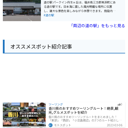
一乗谷朝倉氏遺跡以外にも、丸岡城や東尋坊など、観光
道の駅 パークイン丹生ヶ丘は、福井県三方郡美浜町にあ
スポットがたくさんあります。福井の豊かな自然と歴史
る道の駅です。日本海に面した風光明媚な場所に位置
を感じながら、ツーリングを楽しんでみてはいかがでし
し、雄大な景色を楽しみながら休憩できます。 施設内に
ょうか。
は、地元でとれた新鮮な魚介類を販売する市場や、福井
#道の駅
県の名産品を販売するショップがあります。また、レス
トランでは、新鮮な魚介類を使った料理や、福井県なら
「周辺の道の駅」をもっと見る
ではのグルメを堪能できます。 バイクで訪れる場合、道
の駅には広々とした駐車場が完備されているので安心で
す。日本海沿いの道をツーリングする際には、ぜひ立ち
寄ってみてください。 周辺には、水晶浜海水浴場や、敦
オススメスポット紹介記事
賀半島、蘇洞門などの観光スポットがあります。特に、
水晶浜海水浴場は、白い砂浜と青い海のコントラストが
美しい、人気の海水浴場です。
ツーリング
0
香川県のおすすめツーリングルート！絶景,観
光,グルメスポットを紹介
香川県のおすすめツーリングルートをまとめました！
「東部」「西部」「小豆島周辺」の3つのルート紹介しま
す。自然豊かな山から海、絶品グルメを満喫するツーリ
モトスポット
2023-03-06
ングができます。バイクで香川県にツーリングに行く際