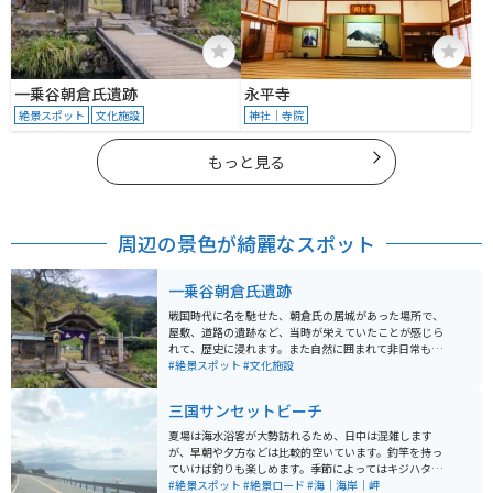
一乗谷朝倉氏遺跡
永平寺
絶景スポット
文化施設
神社｜寺院
もっと見る
周辺の景色が綺麗なスポット
一乗谷朝倉氏遺跡
戦国時代に名を馳せた、朝倉氏の居城があった場所で、
屋敷、道路の遺跡など、当時が栄えていたことが感じら
れて、歴史に浸れます。また自然に囲まれて非日常も味
わえます。また近くには当時を再現した復原町もあり見
#絶景スポット
#文化施設
どころがいっぱいです。
三国サンセットビーチ
夏場は海水浴客が大勢訪れるため、日中は混雑します
が、早朝や夕方などは比較的空いています。釣竿を持っ
ていけば釣りも楽しめます。季節によってはキジハタ、
クロダイ、ホウボウなどの高級魚なども釣れます。 周辺
#絶景スポット
#絶景ロード
#海｜海岸｜岬