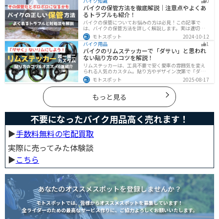
バイク知識
0
バイクの盗難対策オススメグッズを紹介します。
バイクの保管方法を徹底解説｜注意点やよくあ
るトラブルも紹介！
バイクの保管についてお悩みの方は必見！この記事で
は、バイクの保管方法を詳しく解説します。実は適切に
保管しなければ、バイクの状態を悪化させる恐れがあり
モトスポット
2024-10-12
ます。記事を参考にすれば、バイクを状態良く長持ちさ
バイク用品
1
せることが可能です。
バイクのリムステッカーで「ダサい」と思われ
ない貼り方のコツを解説！
リムステッカーは、工具不要で安く愛車の雰囲気を変え
られる人気のカスタム。貼り方やデザイン次第で「ダサ
い」仕上がりになることも。本記事では失敗例や選び
モトスポット
2025-08-17
方、きれいに貼るコツからおすすめ商品まで詳しく紹
介。初心者でも安心して足回りをカッコよくドレスアッ
プできます。
もっと見る
不要になったバイク用品高く売れます！
▶︎
手数料無料の宅配買取
実際に売ってみた体験談
▶︎
こちら
あなたのオススメスポットを登録しませんか？
モトスポットでは、皆様からオススメスポットを募集しています！
全ライダーのための最高なサービス作りに、ご協力よろしくお願いいたします。