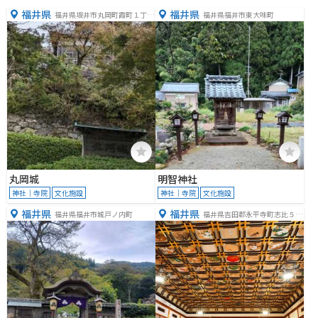
福井県
福井県
福井県坂井市丸岡町霞町１丁目
福井県福井市東大味町
５９
丸岡城
明智神社
神社｜寺院
文化施設
神社｜寺院
文化施設
福井県
福井県
福井県福井市城戸ノ内町
福井県吉田郡永平寺町志比５
−１５