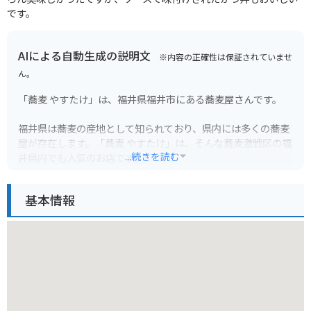
です。
AIによる自動生成の説明文
※内容の正確性は保証されていませ
ん。
「蕎麦 やすたけ」は、福井県福井市にある蕎麦屋さんです。
福井県は蕎麦の産地として知られており、県内には多くの蕎麦
屋が存在します。「蕎麦 やすたけ」は、そんな蕎麦激戦区の福
...続きを読む
井県内でも人気のお店です。
店内は落ち着いた雰囲気で、ゆっくりと食事を楽しむことがで
基本情報
きます。メニューは、冷たい蕎麦、温かい蕎麦、丼ものなどが
あります。
バイクで行く場合は、お店の前に駐車場があるので利用できま
す。