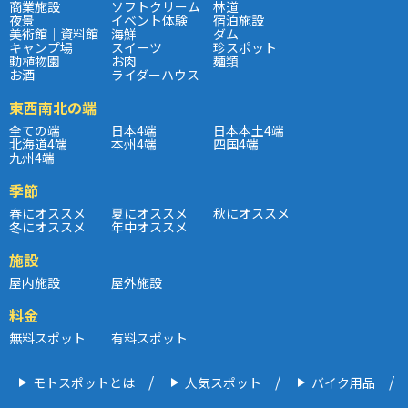
商業施設
ソフトクリーム
林道
夜景
イベント体験
宿泊施設
美術館｜資料館
海鮮
ダム
キャンプ場
スイーツ
珍スポット
動植物園
お肉
麺類
お酒
ライダーハウス
東西南北の端
全ての端
日本4端
日本本土4端
北海道4端
本州4端
四国4端
九州4端
季節
春にオススメ
夏にオススメ
秋にオススメ
冬にオススメ
年中オススメ
施設
屋内施設
屋外施設
料金
無料スポット
有料スポット
モトスポットとは
人気スポット
バイク用品