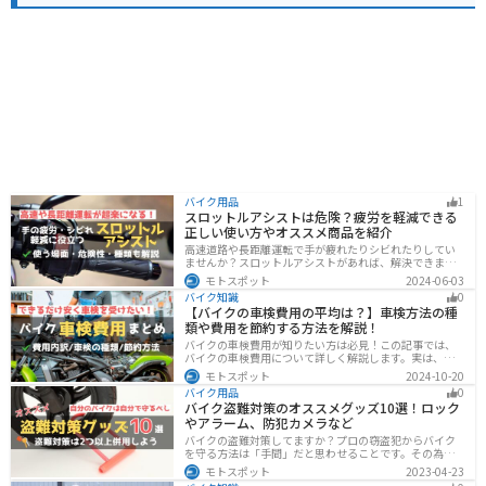
バイク用品
1
スロットルアシストは危険？疲労を軽減できる
正しい使い方やオススメ商品を紹介
高速道路や長距離運転で手が疲れたりシビれたりしてい
ませんか？スロットルアシストがあれば、解決できま
す。この記事ではスロットルアシストを安全に使う場
モトスポット
2024-06-03
面、危険性、種類、オススメの商品について解説しま
バイク知識
0
す。長距離運転をもっと楽にしたいと思っている人は参
【バイクの車検費用の平均は？】車検方法の種
考にしてください。
類や費用を節約する方法を解説！
バイクの車検費用が知りたい方は必見！この記事では、
バイクの車検費用について詳しく解説します。実は、バ
イクの車検費用は一般的に20,000～70,000円程度です。
モトスポット
2024-10-20
記事を読めば車検費用に関する知識が深まり、費用対効
バイク用品
0
果が高い車検の計画が可能です。
バイク盗難対策のオススメグッズ10選！ロック
やアラーム、防犯カメラなど
バイクの盗難対策してますか？プロの窃盗犯からバイク
を守る方法は「手間」だと思わせることです。その為に
は「チェーンロック 」「ディスクロック」などしっかり
モトスポット
2023-04-23
と対策をしておきましょう。この記事では、すぐできる