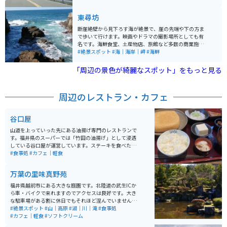
には、東尋坊や温泉施設などもあります。ビーチから国
道305号線に入ると海岸沿いの道路で、景色を楽しみな
東尋坊
がらツーリングできます。最近ではイルカが近くまで寄
ってくる！と話題にもなりました。ただし、イルカに近
断崖絶壁から見下ろす海が絶景で、崖の先端や下の方ま
づくのは危険で実際に噛まれた人もいるので近づきすぎ
で歩いて行けます。映画やドラマの撮影場所としても有
ないように注意してください。
名です。海鮮食堂、土産物店、旅館など多数の商業施設
もあります。遊覧船で海から眺めることも可能です。海
#絶景スポット
#海｜海岸｜岬
#海鮮
岸通りにも民宿、旅館、食堂、道の駅、景勝も多数ある
ので、周囲の観光スポットと合わせて訪れることをオス
「周辺の景色が綺麗なスポット」をもっと見る
スメします。
周辺のレストラン・カフェ
谷口屋
山道を上っていった先にある油揚げ専門のレストランで
す。福井県のスーパーでは「竹田の油揚げ」として浸透
している谷口屋が運営しています。ステーキを食べたの
と同じくらいの満足感を得られる油揚げをいただけま
#食事処
#カフェ｜軽食
す。休日や連休の時はとても混み、待ち時間も長いの
で、ピークを外した訪問がオススメです。
万葉の里味真野苑
福井県越前市にある大きな庭園です。北陸道の武生ICか
ら車・バイクで来れますのでアクセスは良好です。大き
な駐車場がある割に休日でもそれほど混んでいません。
万葉集にちなんだ歌碑や植物を多く楽しめるのが大きな
#絶景スポット
#山｜高原
#湖｜川｜滝
#食事処
特徴ですが、何も知らずふらりと来ても楽しめます。園
#カフェ｜軽食
#ソフトクリーム
内には色とりどりの草花や、池や丘など起伏に富んだ地