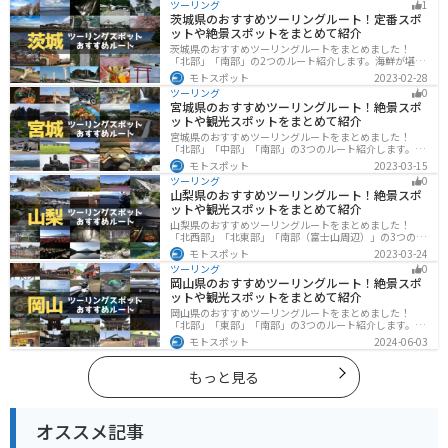
ツーリング
1
は参考にしてください。
茨城県のおすすめツーリングルート！定番スポ
ットや絶景スポットをまとめて紹介
茨城県のおすすめツーリングルートをまとめました！
「北部」「南部」の2つのルート紹介します。海鮮が堪能
できる港や梅の景勝地、自然豊かな山々があるのでツー
モトスポット
2023-02-28
リングにもってこいです。バイクで茨城県にツーリング
ツーリング
0
に行く際は参考にしてください。
宮城県のおすすめツーリングルート！絶景スポ
ットや観光スポットをまとめて紹介
宮城県のおすすめツーリングルートをまとめました！
「北部」「中部」「南部」の3つのルート紹介します。キ
ツネ村や広大な山や滝、湖などを歴史や自然を満喫する
モトスポット
2023-03-15
ツーリングができます。バイクで宮城県にツーリングに
ツーリング
0
行く際は参考にしてください。
山梨県のおすすめツーリングルート！絶景スポ
ットや観光スポットをまとめて紹介
山梨県のおすすめツーリングルートをまとめました！
「北西部」「北東部」「南部（富士山周辺）」の3つのル
ート紹介します。富士山を中心に自然豊かな景色や食事
モトスポット
2023-03-24
を楽しめるスポットが多数あります。バイクで山梨県に
ツーリング
0
ツーリングに行く際は参考にしてください。
岡山県のおすすめツーリングルート！絶景スポ
ットや観光スポットをまとめて紹介
岡山県のおすすめツーリングルートをまとめました！
「北部」「東部」「南部」の3つのルート紹介します。岡
山市や倉敷市など、歴史ある街並みも魅力的で、バイク
モトスポット
2024-06-03
ツーリングに最適なスポットが多数あります。バイクで
岡山県にツーリングに行く際は参考にしてください。
もっと見る
オススメ記事