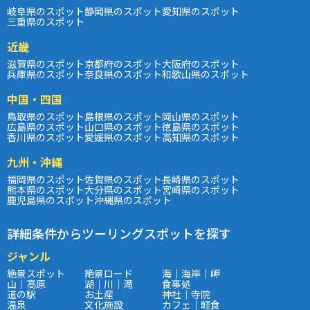
岐阜県のスポット
静岡県のスポット
愛知県のスポット
三重県のスポット
近畿
滋賀県のスポット
京都府のスポット
大阪府のスポット
兵庫県のスポット
奈良県のスポット
和歌山県のスポット
中国・四国
鳥取県のスポット
島根県のスポット
岡山県のスポット
広島県のスポット
山口県のスポット
徳島県のスポット
香川県のスポット
愛媛県のスポット
高知県のスポット
九州・沖縄
福岡県のスポット
佐賀県のスポット
長崎県のスポット
熊本県のスポット
大分県のスポット
宮崎県のスポット
鹿児島県のスポット
沖縄県のスポット
詳細条件からツーリングスポットを探す
ジャンル
絶景スポット
絶景ロード
海｜海岸｜岬
山｜高原
湖｜川｜滝
食事処
道の駅
お土産
神社｜寺院
温泉
文化施設
カフェ｜軽食