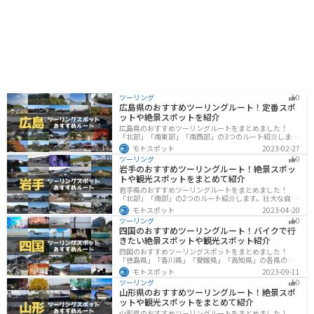
ツーリング
0
広島県のおすすめツーリングルート！定番スポ
ットや絶景スポットを紹介
広島県のおすすめツーリングルートをまとめました！
「北部」「南東部」「南西部」の3つのルート紹介しま
す。自然豊かな山と海だけでなく、歴史的価値のある建
モトスポット
2023-02-27
造物も多数あるので、飽きることなくツーリングを堪能
ツーリング
0
できます。バイクで広島県にツーリングに行く際は参考
岩手のおすすめツーリングルート！絶景スポッ
にしてください。
トや観光スポットをまとめて紹介
岩手県のおすすめツーリングルートをまとめました！
「北部」「南部」の2つのルート紹介します。壮大な自然
や歴史的な観光スポットが多く存在するので楽しめま
モトスポット
2023-04-20
す。バイクで岩手県にツーリングに行く際は参考にして
ツーリング
0
ください。
四国のおすすめツーリングルート！バイクで行
きたい絶景スポットや観光スポット紹介
四国のおすすめツーリングスポットをまとめました！
「徳島県」「香川県」「愛媛県」「高知県」の各県の観
光地紹介します。自然豊かな山々や湖、温泉地が点在
モトスポット
2023-09-11
し、四季折々の景色を楽しめるスポットが多数ありま
ツーリング
0
す。バイクで四国にツーリングに行く際は参考にしてく
山形県のおすすめツーリングルート！絶景スポ
ださい。
ットや観光スポットをまとめて紹介
山形県のおすすめツーリングルートをまとめました！