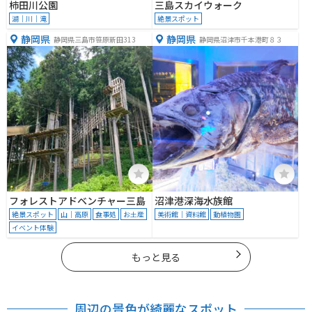
柿田川公園
三島スカイウォーク
湖｜川｜滝
絶景スポット
静岡県
静岡県
静岡県三島市笹原新田313
静岡県沼津市千本港町８３
フォレストアドベンチャー三島
沼津港深海水族館
絶景スポット
山｜高原
食事処
お土産
美術館｜資料館
動植物園
イベント体験
もっと見る
周辺の景色が綺麗なスポット