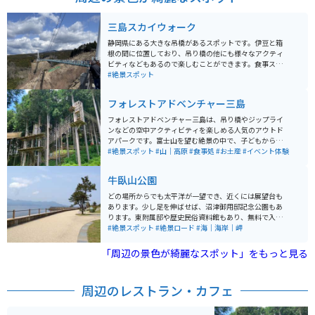
三島スカイウォーク
静岡県にある大きな吊橋があるスポットです。伊豆と箱
根の間に位置しており、吊り橋の他にも様々なアクティ
ビティなどもあるので楽しむことができます。食事スペ
ースなどもあるのでツーリングの合間に観光も兼ねて休
#絶景スポット
憩もできるのでオススメです。
フォレストアドベンチャー三島
フォレストアドベンチャー三島は、吊り橋やジップライ
ンなどの空中アクティビティを楽しめる人気のアウトド
アパークです。富士山を望む絶景の中で、子どもから大
人までスリル満点の体験ができます。特に日本最長級の
#絶景スポット
#山｜高原
#食事処
#お土産
#イベント体験
ジップラインは爽快感抜群で、観光とアクティビティを
両方楽しみたい人におすすめのスポットです。
牛臥山公園
どの場所からでも太平洋が一望でき、近くには展望台も
あります。少し足を伸ばせば、沼津御用邸記念公園もあ
ります。東附属邸や歴史民俗資料館もあり、無料で入館
することができます。 公園内にはベンチもあり、遠くま
#絶景スポット
#絶景ロード
#海｜海岸｜岬
で眺めることが出来ます。散歩コースにもなっていて、
休憩にはもってこいの場所です。
「周辺の景色が綺麗なスポット」をもっと見る
周辺のレストラン・カフェ