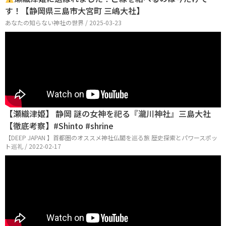
す！【静岡県三島市大宮町 三嶋大社】
あなたの知らない神社の世界 / 2025-03-23
【瀬織津姫】 静岡 謎の女神を祀る『瀧川神社』三島大社
【徹底考察】#Shinto #shrine
【DEEP JAPAN 】首都圏のオススメ神社仏閣を巡る旅 歴史探索とパワースポッ
ト巡礼 / 2022-02-17