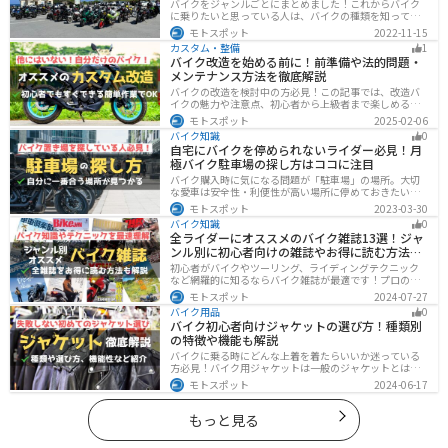
バイクをジャンルごとにまとめました！これからバイク
に乗りたいと思っている人は、バイクの種類を知って気
になる1台を見つけましょう。特徴やメリットデメリット
モトスポット
2022-11-15
なども記載しているので、デザインだけでなく性能から
カスタム・整備
1
もバイクを探せるようになると失敗しないバイク選びば
バイク改造を始める前に！前準備や法的問題・
できるようになります。
メンテナンス方法を徹底解説
バイクの改造を検討中の方必見！この記事では、改造バ
イクの魅力や注意点、初心者から上級者まで楽しめる改
造方法を紹介しています。実は、改造で補償内容や保険
モトスポット
2025-02-06
料が変わる場合があるため、保険会社への確認は必須で
バイク知識
0
す。この記事を読めば、安全に配慮しつつ、カスタムバ
自宅にバイクを停められないライダー必見！月
イクを楽しむコツがわかります。
極バイク駐車場の探し方はココに注目
バイク購入時に気になる問題が「駐車場」の場所。大切
な愛車は安全性・利便性が高い場所に停めておきたいで
すよね？ 当記事ではそんな駐車場選びについて解説して
モトスポット
2023-03-30
います。すでにバイクを持っていて、新しい駐車場を探
バイク知識
0
している人もぜひ参考にしてくださいね。
全ライダーにオススメのバイク雑誌13選！ジャ
ンル別に初心者向けの雑誌やお得に読む方法も
解説
初心者がバイクやツーリング、ライディングテクニック
など網羅的に知るならバイク雑誌が最適です！プロのラ
イターがしっかりと調べた情報とわかりやすい写真でま
モトスポット
2024-07-27
とめられているので、効率的に理解できます。そんなバ
バイク用品
0
イク雑誌をジャンル別にオススメのバイク雑誌をまとめ
バイク初心者向けジャケットの選び方！種類別
ました。サブスクサービスを利用すれば全ての雑誌をお
の特徴や機能も解説
得に読むことができるのでオススメです。
バイクに乗る時にどんな上着を着たらいいか迷っている
方必見！バイク用ジャケットは一般のジャケットとは違
い、バイク専用に作られています。動きやすさ・快適
モトスポット
2024-06-17
さ・機能性・デザイン性など様々なメリットがありま
す。この記事では、ジャケットの種類や選び方など初心
者が知っておくべきことをまとめました。
もっと見る