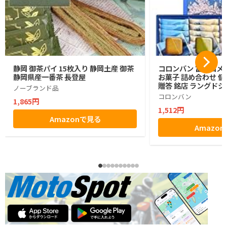
静岡 御茶パイ 15枚入り 静岡土産 御茶
コロンバン 富士山メ
静岡県産一番茶 長登屋
お菓子 詰め合わせ 個
贈答 銘店 ラングドシ
ノーブランド品
コロンバン
1,865円
1,512円
Amazonで見る
Amazo