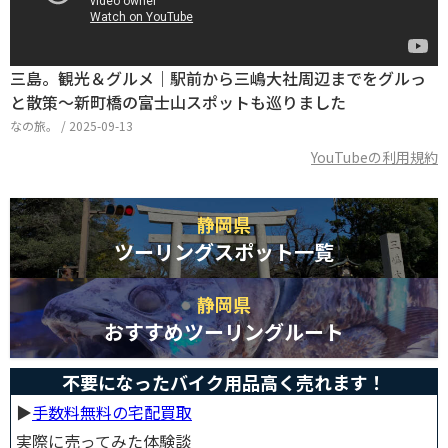
三島。観光＆グルメ｜駅前から三嶋大社周辺までをグルっ
と散策～新町橋の富士山スポットも巡りました
なの旅。 / 2025-09-13
YouTubeの利用規約
静岡県
ツーリングスポット一覧
静岡県
おすすめツーリングルート
不要になったバイク用品高く売れます！
▶︎
手数料無料の宅配買取
実際に売ってみた体験談