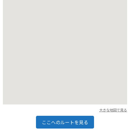
って来場することをおすすめします。また、三島大社周辺に
は、おしゃれなカフェやレストランも多いので、観光と合わせ
て楽しむのも良いでしょう。
大きな地図で見る
ここへのルートを見る