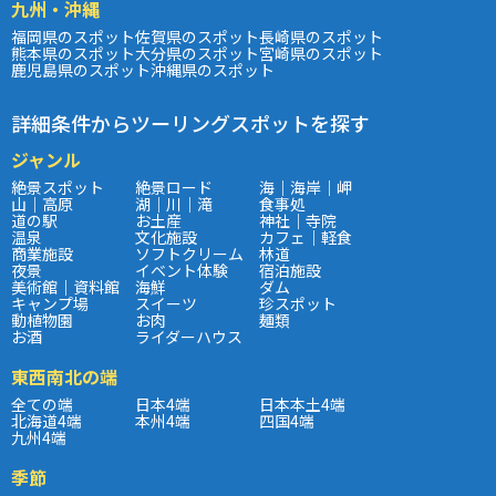
九州・沖縄
福岡県のスポット
佐賀県のスポット
長崎県のスポット
熊本県のスポット
大分県のスポット
宮崎県のスポット
鹿児島県のスポット
沖縄県のスポット
詳細条件からツーリングスポットを探す
ジャンル
絶景スポット
絶景ロード
海｜海岸｜岬
山｜高原
湖｜川｜滝
食事処
道の駅
お土産
神社｜寺院
温泉
文化施設
カフェ｜軽食
商業施設
ソフトクリーム
林道
夜景
イベント体験
宿泊施設
美術館｜資料館
海鮮
ダム
キャンプ場
スイーツ
珍スポット
動植物園
お肉
麺類
お酒
ライダーハウス
東西南北の端
全ての端
日本4端
日本本土4端
北海道4端
本州4端
四国4端
九州4端
季節