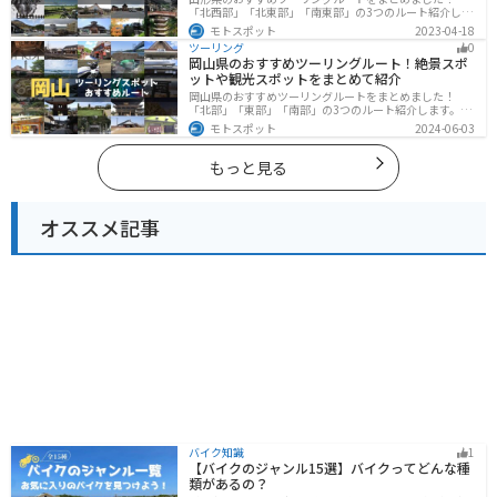
「北西部」「北東部」「南東部」の3つのルート紹介しま
す。豊かな自然と歴史的な観光スポット、山と海どちら
モトスポット
2023-04-18
も堪能できるスポットが多数あります。バイクで山形県
ツーリング
0
にツーリングに行く際は参考にしてください。
岡山県のおすすめツーリングルート！絶景スポ
ットや観光スポットをまとめて紹介
岡山県のおすすめツーリングルートをまとめました！
「北部」「東部」「南部」の3つのルート紹介します。岡
山市や倉敷市など、歴史ある街並みも魅力的で、バイク
モトスポット
2024-06-03
ツーリングに最適なスポットが多数あります。バイクで
岡山県にツーリングに行く際は参考にしてください。
もっと見る
オススメ記事
バイク知識
1
【バイクのジャンル15選】バイクってどんな種
類があるの？