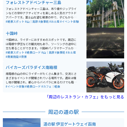
フォレストアドベンチャー三島
フォレストアドベンチャー三島は、吊り橋やジップライ
ンなどの空中アクティビティを楽しめる人気のアウトド
アパークです。富士山を望む絶景の中で、子どもから大
人までスリル満点の体験ができます。特に日本最長級の
#絶景スポット
#山｜高原
#食事処
#お土産
#イベント体験
ジップラインは爽快感抜群で、観光とアクティビティを
両方楽しみたい人におすすめのスポットです。
十国峠
十国峠は、ライダーにおすすめのスポットです。周辺に
は箱根や伊豆などの観光地もあり、ツーリングの途中に
立ち寄ることができます。十国峠パノラマケーブルカー
を利用することで、景色を楽しみながら山頂まで行くこ
#絶景スポット
#絶景ロード
#山｜高原
#食事処
#お土産
ともできます。山頂からは360度の大パノラマが広が
#商業施設
#夜景
り、晴れた日には富士山を始めとする10の県を一望でき
ます。
バイカーズパラダイス南箱根
南箱根の山の中にライダーがたくさん集まり、交流とさ
まざまなイベントが開催されている場所です。週末は催
し物が開催され、都心からバイパラに来るだけでも箱根
の山道を気持ちよく走れるツーリングスポットです。 た
#イベント体験
#絶景ロード
#カフェ｜軽食
だカフェにお茶しにくるもよし。雑誌を読みに来るもよ
し、随時新しいバイク展示車両があるので跨りにくるも
「周辺のレストラン・カフェ」をもっと見る
よし。車で来てバイクレンタルで箱根の山々をツーリン
グするもよし。団体でツーリングした時の拠点とするも
よし。バイカーにとってのまさにパラダイスです。
周辺の道の駅
道の駅 伊豆ゲートウェイ函南