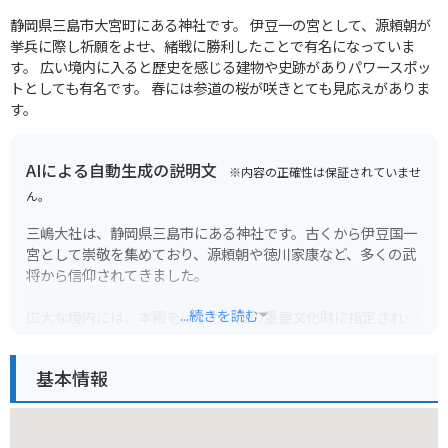
静岡県三島市大宮町にある神社です。 伊豆一の宮として、源頼朝が
挙兵に際し祈願をよせ、緒戦に勝利したことで有名になっていま
す。 広い境内に入ると歴史を感じる建物や史跡がありパワースポッ
トとしても有名です。 春には参道の桜が咲きとても見応えがありま
す。
AIによる自動生成の説明文
※内容の正確性は保証されていませ
ん。
三嶋大社は、静岡県三島市にある神社です。古くから伊豆国一
宮として崇敬を集めており、源頼朝や徳川家康など、多くの武
将から信仰されてきました。
...続きを読む
広大な境内には、本殿をはじめ、国の重要文化財に指定されて
いる神門や、樹齢約1200年と言われる金木犀など、見どころが
たくさんあります。特に、毎年8月に行われる三嶋大社例大祭
基本情報
は、多くの人で賑わいを見せます。
バイクで訪れる場合は、周辺に無料の駐車場があります。ただ
し、観光シーズン中は混雑が予想されるため、時間に余裕を持