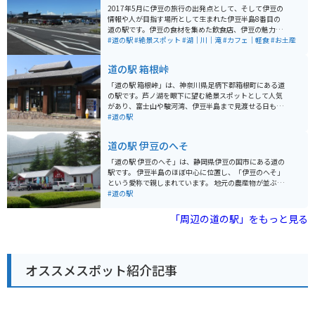
2017年5月に伊豆の旅行の出発点として、そして伊豆の
情報や人が目指す場所として生まれた伊豆半島8番目の
道の駅です。伊豆の食材を集めた飲食店、伊豆の魅力を
感じさせる物販店、そして情報を発信する案内所、さら
#道の駅
#絶景スポット
#湖｜川｜滝
#カフェ｜軽食
#お土産
に新しい可能性を生み出せる貸出施設など、テレビやメ
ディア、そして本にも載っていない「伊豆の魅力」がぎ
道の駅 箱根峠
っしり詰まった施設が集まっています。
「道の駅 箱根峠」は、神奈川県足柄下郡箱根町にある道
の駅です。芦ノ湖を眼下に望む絶景スポットとして人気
があり、富士山や駿河湾、伊豆半島まで見渡せる日もあ
ります。 駅内には、地元の食材を使った食事処や、箱根
#道の駅
のお土産がそろうショップがあります。特におすすめ
は、ご当地グルメの「箱根山賊うどん」です。太くてコ
道の駅 伊豆のへそ
シのある麺と、地元産の野菜やキノコをたっぷり使った
温かい一品です。 バイクで訪れる際は、駐車場からの眺
「道の駅 伊豆のへそ」は、静岡県伊豆の国市にある道の
めが最高なので、ぜひ愛車を停めて絶景を楽しんでくだ
駅です。 伊豆半島のほぼ中心に位置し、「伊豆のへそ」
さい。また、周辺にはワインディングロードが続くた
という愛称で親しまれています。 地元の農産物が並ぶ直
め、ツーリングスポットとしてもおすすめです。 【その
売所や、伊豆の食材を使った料理が楽しめるレストラ
#道の駅
他情報】 * 住所: 神奈川県足柄下郡箱根町箱根峠1-4 * 電
ン、カフェなどがあります。 また、日帰り温泉施設「湯
話番号: 0460-83-6122 * 営業時間: 9:00～17:00 (季節変
らっくす」も併設しており、旅の疲れを癒すことができ
「周辺の道の駅」をもっと見る
動あり) * 定休日: 年中無休 (施設により異なる場合あり)
ます。 バイクで訪れる場合、道の駅には広い駐車場が完
備されているので安心です。 伊豆半島をツーリングする
際の休憩スポットとして最適です。 周辺には、世界遺産
に登録された韮山反射炉や、国の重要文化財に指定され
オススメスポット紹介記事
ている旧韮山代官屋敷など、歴史的な観光スポットも点
在しています。 伊豆半島の中心に位置しているので、観
光の拠点としても便利です。