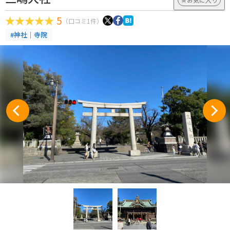
5
（口コミ1件）
#神社｜寺院