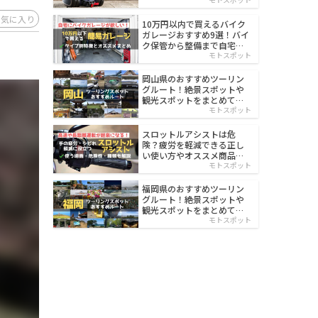
イルド
お気に入り
10万円以内で買えるバイク
ガレージおすすめ9選！バイ
ク保管から整備まで自宅で
楽々
モトスポット
岡山県のおすすめツーリン
グルート！絶景スポットや
観光スポットをまとめて紹
介
モトスポット
スロットルアシストは危
険？疲労を軽減できる正し
い使い方やオススメ商品を
紹介
モトスポット
福岡県のおすすめツーリン
グルート！絶景スポットや
観光スポットをまとめて紹
介
モトスポット