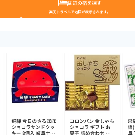
周辺の宿を探す
楽天トラベルで地図が表示されます。
飛騨 今日のさるぼぼ
コロンバン 金しゃち
飛
ショコラサンドクッ
ショコラ ギフト お
語(
キー 8個入 岐阜土産
菓子 詰め合わせ 個
阜