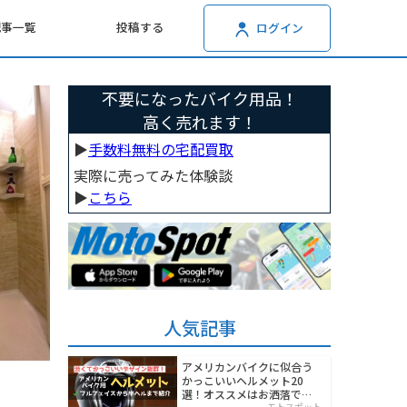
記事一覧
投稿する
ログイン
不要になったバイク用品！
高く売れます！
▶︎
手数料無料の宅配買取
実際に売ってみた体験談
▶︎
こちら
人気記事
アメリカンバイクに似合う
かっこいいヘルメット20
選！オススメはお洒落でワ
モトスポット