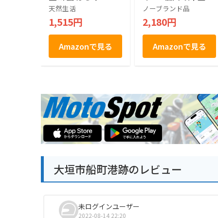
餅 おやつ おつまみ
さるぼぼ (2箱)
天然生活
ノーブランド品
八百津町 お徳用 お
1,515円
2,180円
土産 おみやげ
Amazonで見る
Amazonで見る
大垣市船町港跡のレビュー
未ログインユーザー
2022-08-14 22:20