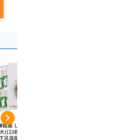
騨銘菓 しらさぎ物
長登屋 ひつまぶしの
栗きんとん
大)(22枚)/飛騨 岐
里茶漬け 3食入り 名
ゅう 8個入
 下呂温泉 お土産//
古屋 名物 お土産 ひ
ギフト 和菓