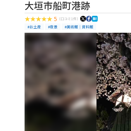
大垣市船町港跡
5
（口コミ1件）
#お土産
#夜景
#美術館｜資料館