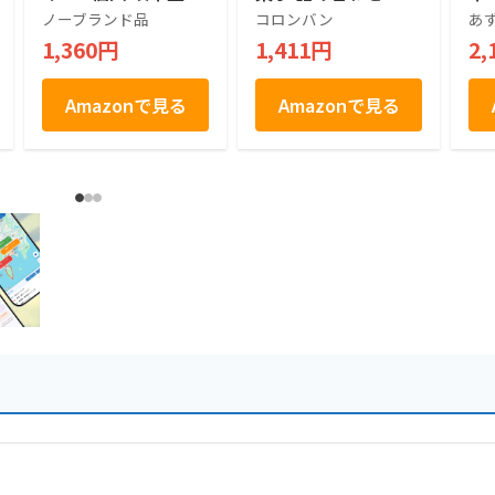
さるぼぼ (1箱)
包装 土産 お菓子 ス
ノーブランド品
コロンバン
あ
イーツ 銘店 ラング
1,360円
1,411円
2,
ドシャ 21枚入り
Amazonで見る
Amazonで見る