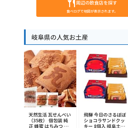
周辺の飲食店を探す
食べログで地図が表示されます。
岐阜県の人気お土産
天然生活 瓦せんべい
飛騨 今日のさるぼぼ
（35枚） 個包装 純
ショコラサンドクッ
正 蜂蜜 はちみつ 煎
キー 8個入 岐阜土産