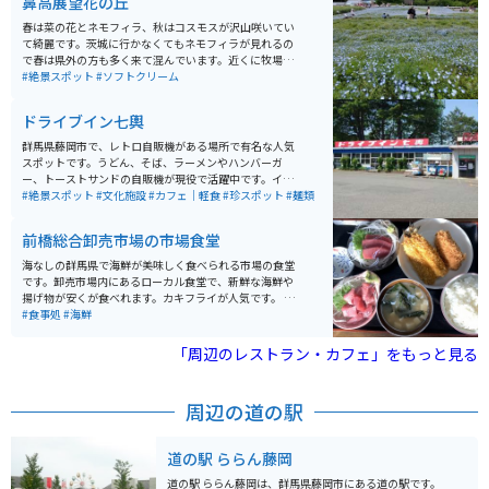
鼻高展望花の丘
春は菜の花とネモフィラ、秋はコスモスが沢山咲いてい
て綺麗です。茨城に行かなくてもネモフィラが見れるの
で春は県外の方も多く来て混んでいます。近くに牧場も
あり、アイスを食べられます。山を上っていくのでクネ
#絶景スポット
#ソフトクリーム
クネ道ですが、上がりきると眺めがとても良いです。
ドライブイン七輿
群馬県藤岡市で、レトロ自販機がある場所で有名な人気
スポットです。うどん、そば、ラーメンやハンバーガ
ー、トーストサンドの自販機が現役で活躍中です。イー
トインスペースも有るのでゆっくり食べる事が出来ま
#絶景スポット
#文化施設
#カフェ｜軽食
#珍スポット
#麺類
す。ミニゲームセンターが隣接しているので食事のあと
にゲームで楽しめるのでオススメです。ドライブイン七
前橋総合卸売市場の市場食堂
輿の裏には七輿山古墳も有るので、ゆっくり散歩も出来
るスポットになっています。
海なしの群馬県で海鮮が美味しく食べられる市場の食堂
です。卸売市場内にあるローカル食堂で、新鮮な海鮮や
揚げ物が安くが食べれます。カキフライが人気です。 市
場で働くおじさんたちの憩いの場で、和気あいあいと活
#食事処
#海鮮
気がある食堂です。お盆に好きなものを選んで乗せて、
おばちゃんが最後お会計をしてくれる形式です。 東京の
「周辺のレストラン・カフェ」をもっと見る
築地市場などのように観光地化していない、ローカルな
市場飯が食べれる最高の穴場食堂です。
周辺の道の駅
道の駅 ららん藤岡
道の駅 ららん藤岡は、群馬県藤岡市にある道の駅です。