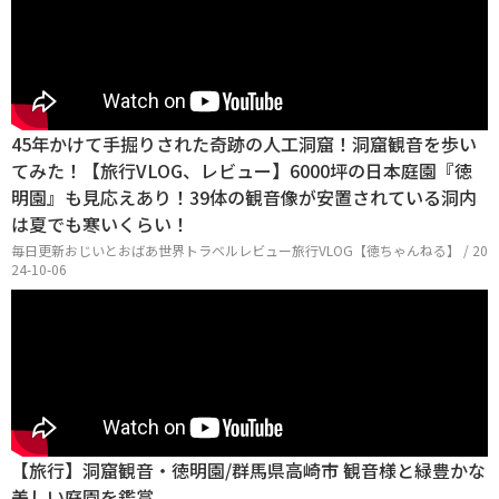
45年かけて手掘りされた奇跡の人工洞窟！洞窟観音を歩い
てみた！【旅行VLOG、レビュー】6000坪の日本庭園『徳
明園』も見応えあり！39体の観音像が安置されている洞内
は夏でも寒いくらい！
毎日更新おじいとおばあ世界トラベルレビュー旅行VLOG【徳ちゃんねる】 / 20
24-10-06
【旅行】洞窟観音・徳明園/群馬県高崎市 観音様と緑豊かな
美しい庭園を鑑賞