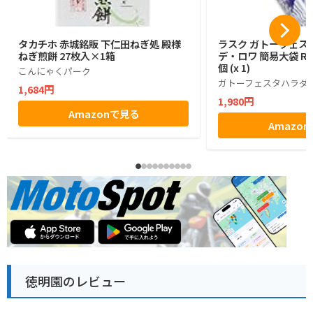
タカチホ 赤城銘販 下仁田ねぎ処 殿様
ラスク ガトーフェス
ねぎ煎餅 27枚入×1箱
デ・ロワ 簡易大袋 R6
個 (x 1)
こんにゃくパーク
ガトーフェスタハラダ
1,684円
1,980円
Amazonで見る
Amazo
徳明園のレビュー