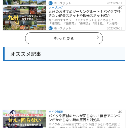
県」「長野県」の各県の観光地紹介します。自然豊かな
モトスポット
2023-09-07
山々や湖、温泉地が点在し、四季折々の景色を楽しめる
ツーリング
0
スポットが多数あります。バイクで北陸甲信越にツーリ
九州のおすすめツーリングルート！バイクで行
ングに行く際は参考にしてください。
きたい絶景スポットや観光スポット紹介
九州のおすすめツーリングスポットをまとめました！
「福岡県」「佐賀県」「長崎県」「熊本県」「大分県」
「宮崎都」「鹿児島県」の各県の観光地紹介します。自
モトスポット
2023-09-05
然豊かな山々や湖、温泉地が点在し、四季折々の景色を
楽しめるスポットが多数あります。バイクで九州にツー
リングに行く際は参考にしてください。
もっと見る
オススメ記事
バイク知識
0
バイクや原付のセルが回らない！無音でエンジ
ンがかからない時の原因と対処法
バイクのセルが回らずエンジンが掛からない時の原因と
対処法、チェック項目を解説します。原因は、燃料系・