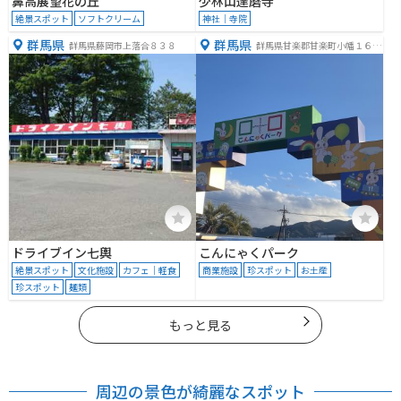
鼻高展望花の丘
少林山達磨寺
絶景スポット
ソフトクリーム
神社｜寺院
群馬県
群馬県
群馬県藤岡市上落合８３８
群馬県甘楽郡甘楽町小幡１６１
−１
ドライブイン七輿
こんにゃくパーク
絶景スポット
文化施設
カフェ｜軽食
商業施設
珍スポット
お土産
珍スポット
麺類
もっと見る
周辺の景色が綺麗なスポット