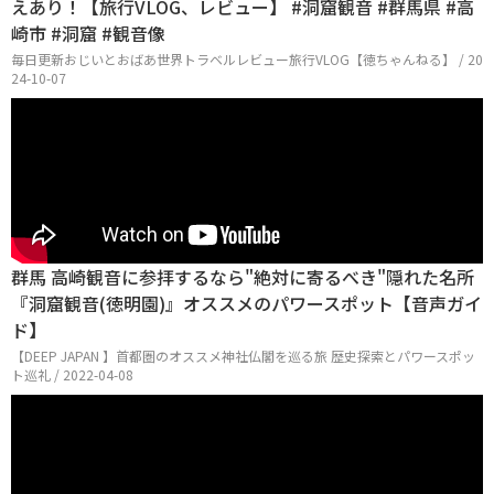
えあり！【旅行VLOG、レビュー】 #洞窟観音 #群馬県 #高
崎市 #洞窟 #観音像
毎日更新おじいとおばあ世界トラベルレビュー旅行VLOG【徳ちゃんねる】 / 20
24-10-07
群馬 高崎観音に参拝するなら"絶対に寄るべき"隠れた名所
『洞窟観音(徳明園)』オススメのパワースポット【音声ガイ
ド】
【DEEP JAPAN 】首都圏のオススメ神社仏閣を巡る旅 歴史探索とパワースポッ
ト巡礼 / 2022-04-08