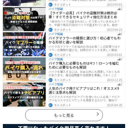
電装系・その他に分かれますが、バッテリー上がりが原
モトスポット
2023-05-02
因であることが多いです。その場合、押しがけやバッテ
バイク知識
2
リー復旧サービスなどを活用しましょう。事前にできる
【ライダー必見】バイクの盗難対策は絶対必
対処準備についても解説します。
要！すぐできるセキュリティ強化方法まとめ
「自分のバイクは盗まれない」そう思っていませんか？
今、全国で毎日25台のバイクが盗まれています。自分の
バイクは大丈夫という保証はどこにもありません。バイ
モトスポット
2023-04-23
クの盗難対策の方法を理解して、自分のバイクは自分で
バイク知識
0
守りましょう。
バイクマフラーの種類と選び方！初心者でもわ
かる形状と違いを解説
バイクのマフラーでお悩みの方は必見！この記事ではマ
フラーの種類や選び方、材質のポイントを詳しく解説し
ています。実は初めてのカスタマイズには、先端だけ変
モトスポット
2025-03-01
えられるスリップオンマフラーがおすすめです。記事を
バイク知識
0
読めば、理想のサウンドと走りを手に入れられます。
バイク購入に必要なものは4つ！ローンを組む
ために必要なものも解説
バイクを購入するには、お金以外にも用意しておくもの
があります。身分証明書や住民票を準備しておくことで
購入ギリギリになって慌てずに済むので、しっかりと準
モトスポット
2022-12-25
備しておきましょう。
バイク知識
2
人気のバイク用ナビアプリはこれ！オススメ9
選と注意点も解説
バイクでスマホのナビアプリを使いたい人必見！ナビア
プリならスマホとマウントを用意するだけで、無料です
ぐにナビが利用できます。インカムがあれば音声案内も
モトスポット
2025-04-20
聞けるので運転に集中したまま簡単にルートの把握がで
きます。慣れない土地やツーリングなどで活躍すること
間違いなしのオススメナビアプリを紹介します。
もっと見る