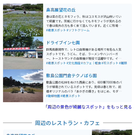
鼻高展望花の丘
春は菜の花とネモフィラ、秋はコスモスが沢山咲いてい
て綺麗です。茨城に行かなくてもネモフィラが見れるの
で春は県外の方も多く来て混んでいます。近くに牧場も
あり、アイスを食べられます。山を上っていくのでクネ
#絶景スポット
#ソフトクリーム
クネ道ですが、上がりきると眺めがとても良いです。
ドライブイン七輿
群馬県藤岡市で、レトロ自販機がある場所で有名な人気
スポットです。うどん、そば、ラーメンやハンバーガ
ー、トーストサンドの自販機が現役で活躍中です。イー
トインスペースも有るのでゆっくり食べる事が出来ま
#絶景スポット
#文化施設
#カフェ｜軽食
#珍スポット
#麺類
す。ミニゲームセンターが隣接しているので食事のあと
にゲームで楽しめるのでオススメです。ドライブイン七
敷島公園門倉テクノばら園
輿の裏には七輿山古墳も有るので、ゆっくり散歩も出来
るスポットになっています。
敷島公園の松林をぬけた西奥にあり、600種7000株のバ
ラが植栽されているスポットです。見頃は春と秋で、前
橋オリジナルのバラ「あかぎの輝き」をはじめ、モダン
ローズ、オールドローズ、イングリッシュローズなど、
#動植物園
#絶景スポット
多種多様なバラを楽しむことができます。 ガイドによる
案内や夜間ライトアップなども行われています。
「周辺の景色が綺麗なスポット」をもっと見る
周辺のレストラン・カフェ