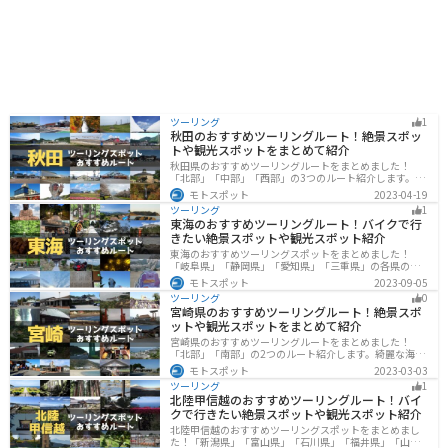
ツーリング
1
秋田のおすすめツーリングルート！絶景スポッ
トや観光スポットをまとめて紹介
秋田県のおすすめツーリングルートをまとめました！
「北部」「中部」「西部」の3つのルート紹介します。自
然豊かな山々や湖、温泉地が点在し、四季折々の景色を
モトスポット
2023-04-19
楽しめるスポットが多数あります。バイクで秋田県にツ
ツーリング
1
ーリングに行く際は参考にしてください。
東海のおすすめツーリングルート！バイクで行
きたい絶景スポットや観光スポット紹介
東海のおすすめツーリングスポットをまとめました！
「岐阜県」「静岡県」「愛知県」「三重県」の各県の観
光地紹介します。自然豊かな山々や湖、温泉地が点在
モトスポット
2023-09-05
し、四季折々の景色を楽しめるスポットが多数ありま
ツーリング
0
す。バイクで東海にツーリングに行く際は参考にしてく
宮崎県のおすすめツーリングルート！絶景スポ
ださい。
ットや観光スポットをまとめて紹介
宮崎県のおすすめツーリングルートをまとめました！
「北部」「南部」の2つのルート紹介します。綺麗な海岸
線が特徴的な海・自然豊かな山・趣のある神社を満喫す
モトスポット
2023-03-03
るツーリングができます。バイクで宮崎県にツーリング
ツーリング
1
に行く際は参考にしてください。
北陸甲信越のおすすめツーリングルート！バイ
クで行きたい絶景スポットや観光スポット紹介
北陸甲信越のおすすめツーリングスポットをまとめまし
た！「新潟県」「富山県」「石川県」「福井県」「山梨