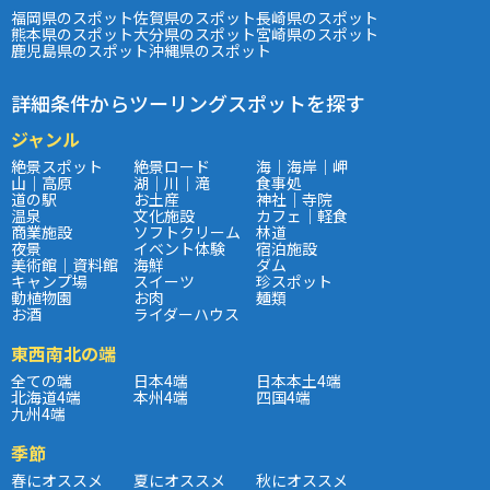
福岡県のスポット
佐賀県のスポット
長崎県のスポット
熊本県のスポット
大分県のスポット
宮崎県のスポット
鹿児島県のスポット
沖縄県のスポット
詳細条件からツーリングスポットを探す
ジャンル
絶景スポット
絶景ロード
海｜海岸｜岬
山｜高原
湖｜川｜滝
食事処
道の駅
お土産
神社｜寺院
温泉
文化施設
カフェ｜軽食
商業施設
ソフトクリーム
林道
夜景
イベント体験
宿泊施設
美術館｜資料館
海鮮
ダム
キャンプ場
スイーツ
珍スポット
動植物園
お肉
麺類
お酒
ライダーハウス
東西南北の端
全ての端
日本4端
日本本土4端
北海道4端
本州4端
四国4端
九州4端
季節
春にオススメ
夏にオススメ
秋にオススメ