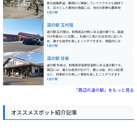
東北自動車道、藤岡ICに隣接していてアクセスも抜群で
す。 広々とした敷地の施設には、地元の新鮮な農産物が
購入できる「ふれあい広場」や、群馬の名産品や工芸品
#道の駅
を販売する「藤岡物産センター」、気軽に食事ができる
「フードコート」などがあります。 特におすすめは、地
道の駅 玉村宿
元産の小麦を使った「ひもかわうどん」や「焼きまんじ
ゅう」です。 バイク置き場も広く、ツーリングの休憩に
道の駅 玉村宿は、群馬県玉村町にある道の駅です。国道
も最適な場所です。道の駅 ららん藤岡は、ドライブやツ
354号線沿いに位置し、利根川と烏川の合流点に近いた
ーリングで立ち寄るのに最適なスポットです。
め、雄大な自然を楽しむことができます。 施設内には、
地元の新鮮な農産物を販売する農産物直売所や、群馬名
#道の駅
物を味わえるレストランがあります。特に、群馬県産の
小麦を使用したうどんや、地元産の野菜を使った料理が
道の駅 甘楽
人気です。また、玉村町の特産品である「上州玉こんに
ゃく」も販売しており、お土産に最適です。 バイクで訪
道の駅 甘楽は、群馬県甘楽郡甘楽町にある道の駅です。
れる場合、道の駅には広い駐車場が完備されているので
周辺には、雄大な自然が広がり、春には桜、秋には紅葉
安心です。周辺には、利根川や烏川沿いを走る快適なツ
など、四季折々の美しい景色を楽しむことができます。
ーリングコースもあり、バイク好きにもおすすめのスポ
バイクで訪れる場合、駐車場も広く、休憩場所としても
#道の駅
ットです。
最適です。 地元の特産品を販売する直売所では、新鮮な
野菜や果物、手作りの加工品などが手に入ります。 特
「周辺の道の駅」をもっと見る
に、甘楽町特産の「下仁田ねぎ」は、甘みが強く、柔ら
かいため、ぜひお土産にいかがでしょう。 また、道の駅
に隣接する「甘楽ふるさと館」では、地元の歴史や文化
に触れることができます。 周辺には、国指定重要文化財
オススメスポット紹介記事
の「楽山園」など、歴史的な観光スポットも点在してお
り、見どころ満載です。