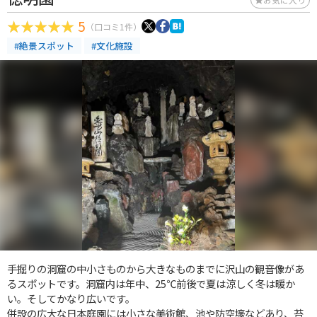
5
（口コミ1件）
#絶景スポット
#文化施設
手掘りの洞窟の中小さものから大きなものまでに沢山の観音像があ
るスポットです。洞窟内は年中、25℃前後で夏は涼しく冬は暖か
い。そしてかなり広いです。
併設の広大な日本庭園には小さな美術館、池や防空壕などあり、苔