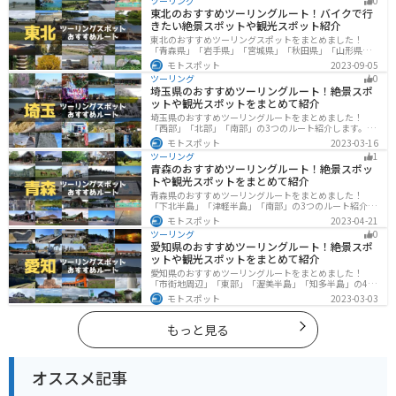
ツーリング
0
ーリングに行く際は参考にしてください。
東北のおすすめツーリングルート！バイクで行
きたい絶景スポットや観光スポット紹介
東北のおすすめツーリングスポットをまとめました！
「青森県」「岩手県」「宮城県」「秋田県」「山形県」
「福島県」の各県の観光地紹介します。自然豊かな山々
モトスポット
2023-09-05
や湖、温泉地が点在し、四季折々の景色を楽しめるスポ
ツーリング
0
ットが多数あります。バイクで東北にツーリングに行く
埼玉県のおすすめツーリングルート！絶景スポ
際は参考にしてください。
ットや観光スポットをまとめて紹介
埼玉県のおすすめツーリングルートをまとめました！
「西部」「北部」「南部」の3つのルート紹介します。自
然豊かな西側と街中の東側で違った楽しみ方ができま
モトスポット
2023-03-16
す。バイクで埼玉県にツーリングに行く際は参考にして
ツーリング
1
ください。
青森のおすすめツーリングルート！絶景スポッ
トや観光スポットをまとめて紹介
青森県のおすすめツーリングルートをまとめました！
「下北半島」「津軽半島」「南部」の3つのルート紹介し
ます。自然に恵まれた風光明媚な景色や歴史文化に触れ
モトスポット
2023-04-21
られる観光スポットが多くあります。バイクで青森県に
ツーリング
0
ツーリングに行く際は参考にしてください。
愛知県のおすすめツーリングルート！絶景スポ
ットや観光スポットをまとめて紹介
愛知県のおすすめツーリングルートをまとめました！
「市街地周辺」「東部」「渥美半島」「知多半島」の4つ
のルート紹介します。名古屋周辺の栄えたスポットから
モトスポット
2023-03-03
山、海、美術館なども多数あり、自然・歴史・文化を満
喫するツーリングができます。バイクで愛知県にツーリ
ングに行く際は参考にしてください。
もっと見る
オススメ記事