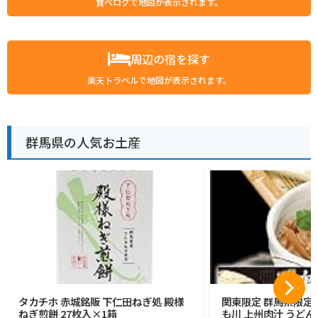
食べログで地図が表示されます。
周辺の宿を探す
楽天トラベルで地図が表示されます。
群馬県の人気お土産
タカチホ 赤城銘販 下仁田ねぎ処 殿様
関東限定 群馬県限定 
ねぎ煎餅 27枚入×1箱
も川 上州肉汁 うどん