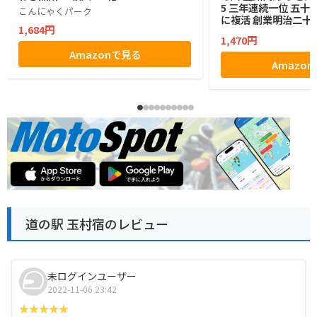
5 三年連続一位 五
こんにゃくパーク
に複活 創業明治二十
1,684円
付き ひもかわ 420g(
1,470円
汁つゆ50gx3袋）
Amazonで見る
Amazo
道の駅 玉村宿のレビュー
未ログインユーザー
2022-11-06 23:42