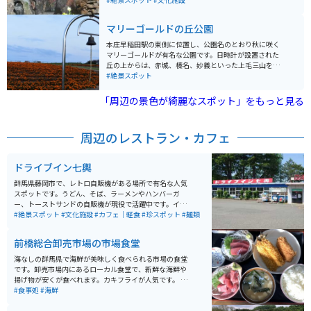
り、苔好きにはたまらない岩もあります。手入れの行き
届いた庭園散歩も楽しめます。
マリーゴールドの丘公園
本庄早稲田駅の東側に位置し、公園名のとおり秋に咲く
マリーゴールドが有名な公園です。日時計が設置された
丘の上からは、赤城、榛名、妙義といった上毛三山を始
め、男体山や浅間山など、北関東の壮大な山々を望むこ
#絶景スポット
とができ、絶景を堪能できます。 春は芝桜、夏はアジサ
イ・ひまわり、秋はマリーゴールド、冬はイルミネーシ
「周辺の景色が綺麗なスポット」をもっと見る
ョンで丘の彩りが移り変わります。
周辺のレストラン・カフェ
ドライブイン七輿
群馬県藤岡市で、レトロ自販機がある場所で有名な人気
スポットです。うどん、そば、ラーメンやハンバーガ
ー、トーストサンドの自販機が現役で活躍中です。イー
トインスペースも有るのでゆっくり食べる事が出来ま
#絶景スポット
#文化施設
#カフェ｜軽食
#珍スポット
#麺類
す。ミニゲームセンターが隣接しているので食事のあと
にゲームで楽しめるのでオススメです。ドライブイン七
前橋総合卸売市場の市場食堂
輿の裏には七輿山古墳も有るので、ゆっくり散歩も出来
るスポットになっています。
海なしの群馬県で海鮮が美味しく食べられる市場の食堂
です。卸売市場内にあるローカル食堂で、新鮮な海鮮や
揚げ物が安くが食べれます。カキフライが人気です。 市
場で働くおじさんたちの憩いの場で、和気あいあいと活
#食事処
#海鮮
気がある食堂です。お盆に好きなものを選んで乗せて、
おばちゃんが最後お会計をしてくれる形式です。 東京の