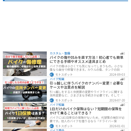
カスタム・整備
1
バイクの傷や凹みを直す方法！初心者でも簡単
にできる手順やオススメ道具まとめ
バイクの傷は小さくても気になってしまうもの。小さな
傷なら自分で修理できます。カウルの傷、タンクの凹
み、サビ、樹脂の劣化、ホイールの傷などあらゆる傷の
モトスポット
2024-09-03
修理方法をまとめました。自分でバイクの傷を直したい
バイク知識
0
と思っている人は参考にしてください。
引っ越しに伴うバイクのナンバー変更！必要な
ケースや注意点を解説
引っ越しをすると住民票の変更やライフラインに関する
住所変更など、さまざまな手続きが必要です。そしてバ
イク乗りの場合は、住所変更やナンバー変更といったバ
モトスポット
2026-07-20
イクに関する手続きも忘れてはいけません。しかし、必
バイク知識
0
要な手続きや手順がわからないという方も多いのではな
1日だけのバイク保険はない？短期間の保険を
いでしょうか。ライダー引っ越したらバイクのナンバー
かけて乗ることはできる？
を変えないといけないの？ライダー引っ越し先でも原付
に乗る場合、どんな手続きが必要か知りたいライダー引
バイクには1日単位の保険がないため、代替策の検討が必
っ越したけど忙しくて住所変更もナンバー変更もしてい
要です。他人のバイクを借りるなら「ドライバー保
ない・・・今回はこのような疑問・お悩みにお
険」、125cc以下で家族が車持ちなら「ファミリーバイク
モトスポット
2026-01-01
特約」、自身のバイクなら「バイク保険の短期加入」が
バイク用品
1