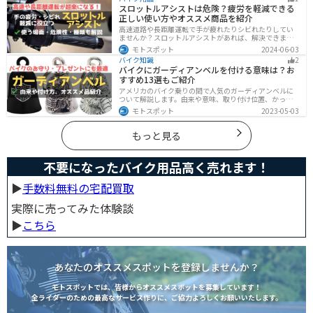
有効です。手間を省くなら、任意保険込みの「レンタル
スロットルアシストは危険？疲労を軽減できる
バイク」も選べます。
正しい使い方やオススメ商品を紹介
高速道路や長距離運転で手が疲れたりシビれたりしてい
ませんか？スロットルアシストがあれば、解決できま
す。この記事ではスロットルアシストを安全に使う場
モトスポット
2024-06-03
面、危険性、種類、オススメの商品について解説しま
バイク知識
2
す。長距離運転をもっと楽にしたいと思っている人は参
バイクにガーディアンベルを付ける意味は？お
考にしてください。
すすめ13選もご紹介
アメリカのバイク乗りの間で人気のガーディアンベルに
ついて解説します。由来や意味、取り付け位置、かっこ
いいオススメのガーディアンベルも紹介します。自分用
モトスポット
2023-05-03
のお守りとしてだけでなく、プレゼントとしても最適な
ので、気になっている人は参考にしてみてください。
もっと見る
不要になったバイク用品高く売れます！
▶︎
手数料無料の宅配買取
実際に売ってみた体験談
▶︎
こちら
あなたのオススメスポットを登録しませんか？
モトスポットでは、皆様からオススメスポットを募集しています！
全ライダーのための最高なサービス作りに、ご協力よろしくお願いいたします。