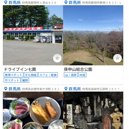
群馬県
群馬県
群馬県藤岡市上落合８３８
群馬県藤岡市藤岡２６２３−１
ドライブイン七輿
庚申山総合公園
絶景スポット
文化施設
カフェ｜軽食
山｜高原
林道
珍スポット
麺類
群馬県
群馬県
群馬県前橋市東片貝町３９２
群馬県高崎市石原町２８５７
−２８５７