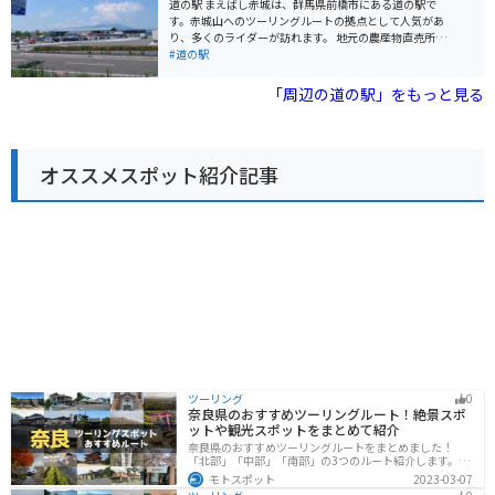
道の駅 まえばし赤城は、群馬県前橋市にある道の駅で
辺には、赤城神社や赤城山大沼など、観光スポットも充
す。赤城山へのツーリングルートの拠点として人気があ
実しています。
り、多くのライダーが訪れます。 地元の農産物直売所で
は、新鮮な野菜や果物を購入することができます。特
#道の駅
に、赤城山麓で採れた高原野菜は人気があります。ま
た、レストランでは、地元の食材を使った料理を楽しむ
「周辺の道の駅」をもっと見る
ことができます。 赤城山は、雄大な自然が広がる景勝地
としても知られています。山頂からの眺めは素晴らし
く、天気の良い日には、遠く富士山を望むこともできま
す。温泉施設もあるので、ツーリングで疲れた体をゆっ
オススメスポット紹介記事
くりと癒やすこともできます。
ツーリング
0
奈良県のおすすめツーリングルート！絶景スポ
ットや観光スポットをまとめて紹介
奈良県のおすすめツーリングルートをまとめました！
「北部」「中部」「南部」の3つのルート紹介します。歴
史のある神社寺院が多数あり、自然豊かや山々、グルメ
モトスポット
2023-03-07
を満喫するツーリングができます。バイクで奈良県にツ