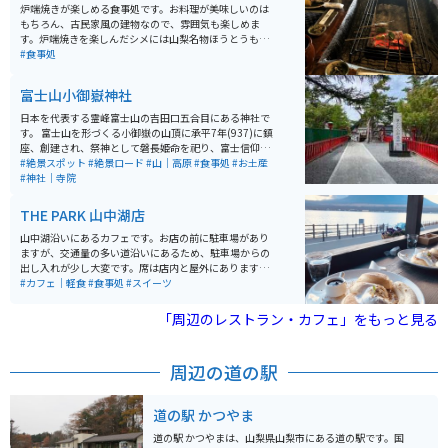
炉端焼きが楽しめる食事処です。お料理が美味しいのは
もちろん、古民家風の建物なので、雰囲気も楽しめま
す。炉端焼きを楽しんだシメには山梨名物ほうとうも提
供してくださるので、山梨グルメを存分に楽しむことが
#食事処
できます。
富士山小御嶽神社
日本を代表する霊峰富士山の吉田口五合目にある神社で
す。 富士山を形づくる小御嶽の山頂に承平7年(937)に鎮
座、創建され、祭神として磐長姫命を祀り、富士信仰の
中心の大神として崇敬を集めてます。 景色はもちろん、
#絶景スポット
#絶景ロード
#山｜高原
#食事処
#お土産
ドライブやツーリングの安全祈願にいかがでしょうか。
#神社｜寺院
THE PARK 山中湖店
山中湖沿いにあるカフェです。お店の前に駐車場があり
ますが、交通量の多い道沿いにあるため、駐車場からの
出し入れが少し大変です。席は店内と屋外にあります。
屋外席はヒーターがないので時期によっては少し寒いで
#カフェ｜軽食
#食事処
#スイーツ
すが、天気が良ければ富士山を眺めながら食事を楽しむ
ことができます。 全体的に座席数は少ないです。休日は
「周辺のレストラン・カフェ」をもっと見る
混雑していますが、リストに記名して順番を待つ方式な
ので、周辺を散歩して待ち時間を過ごすことができま
す。メニューはパンケーキを推しており、その他にバー
周辺の道の駅
ガーなどのフードメニューもあります。 近くには忍野八
海や道志みちがあるので、ツーリングの休憩ポイントと
しては最高です。
道の駅 かつやま
道の駅 かつやまは、山梨県山梨市にある道の駅です。国