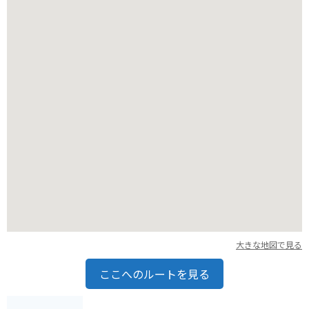
す。
橋の両端には駐車場や展望台が整備されているので、安全にバ
イクを停めて絶景を堪能しましょう。
周辺には飲食店やお土産屋さんも充実しており、ツーリングの
休憩スポットとしても最適です。
大きな地図で見る
ここへのルートを見る