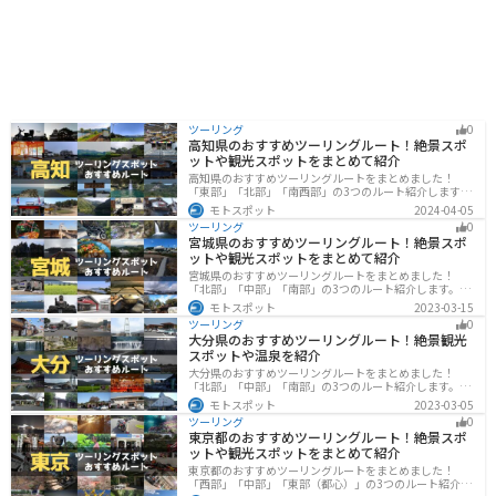
ツーリング
0
高知県のおすすめツーリングルート！絶景スポ
ットや観光スポットをまとめて紹介
高知県のおすすめツーリングルートをまとめました！
「東部」「北部」「南西部」の3つのルート紹介します。
山と海どちらも楽しめるスポットが多数あり、様々な楽
モトスポット
2024-04-05
しみ方ができます。バイクで高知県にツーリングに行く
ツーリング
0
際は参考にしてください。
宮城県のおすすめツーリングルート！絶景スポ
ットや観光スポットをまとめて紹介
宮城県のおすすめツーリングルートをまとめました！
「北部」「中部」「南部」の3つのルート紹介します。キ
ツネ村や広大な山や滝、湖などを歴史や自然を満喫する
モトスポット
2023-03-15
ツーリングができます。バイクで宮城県にツーリングに
ツーリング
0
行く際は参考にしてください。
大分県のおすすめツーリングルート！絶景観光
スポットや温泉を紹介
大分県のおすすめツーリングルートをまとめました！
「北部」「中部」「南部」の3つのルート紹介します。阿
蘇の雄大な自然を満喫できるスポットや温泉を満喫する
モトスポット
2023-03-05
ツーリングができます。バイクで大分県にツーリングに
ツーリング
0
行く際は参考にしてください。
東京都のおすすめツーリングルート！絶景スポ
ットや観光スポットをまとめて紹介
東京都のおすすめツーリングルートをまとめました！
「西部」「中部」「東部（都心）」の3つのルート紹介し