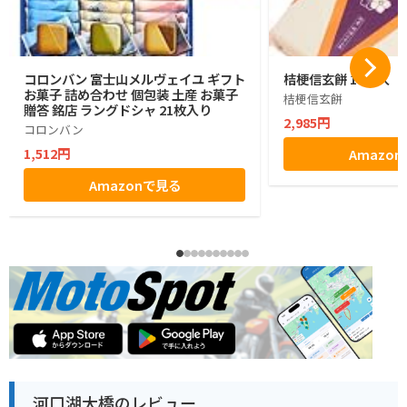
コロンバン 富士山メルヴェイユ ギフト
桔梗信玄餅 10個入
お菓子 詰め合わせ 個包装 土産 お菓子
桔梗信玄餅
贈答 銘店 ラングドシャ 21枚入り
2,985円
コロンバン
1,512円
Amazo
Amazonで見る
河口湖大橋のレビュー