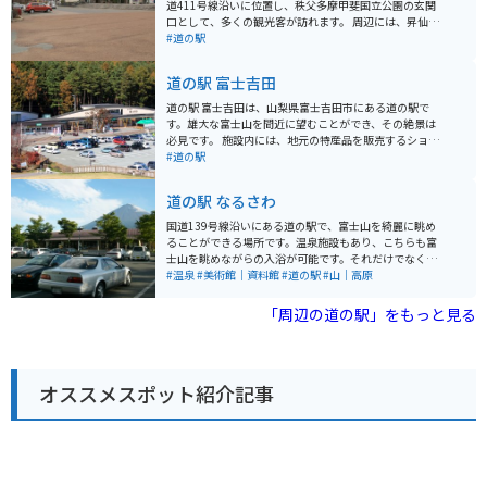
道411号線沿いに位置し、秩父多摩甲斐国立公園の玄関
口として、多くの観光客が訪れます。 周辺には、昇仙峡
や西沢渓谷といった景勝地があり、四季折々の美しい自
#道の駅
然を楽しむことができます。また、ぶどうや桃などの果
物狩りができる観光農園も多く、秋にはぶどうの丘でワ
道の駅 富士吉田
インの試飲も楽しめます。 道の駅には、地元産の新鮮な
野菜や果物を販売する農産物直売所や、山梨の名産品を
道の駅 富士吉田は、山梨県富士吉田市にある道の駅で
扱うお土産コーナーがあります。レストランでは、ほう
す。雄大な富士山を間近に望むことができ、その絶景は
とうなどの郷土料理や、地元産の食材を使った料理を味
必見です。 施設内には、地元の特産品を販売するショッ
わうことができます。 バイクで訪れる場合、道の駅の駐
プやレストランがあり、山梨の味覚を楽しむことができ
#道の駅
車場は広々としていて、休憩に最適です。周辺のワイン
ます。新鮮な野菜や果物、富士山麓の銘水を使用した地
ディングロードは、ツーリングにもおすすめです。ただ
ビールなど、お土産探しにも最適です。また、富士山レ
道の駅 なるさわ
し、山間部のため、天候の変化に注意が必要です。 山梨
ーダードーム館が併設されており、富士山の歴史や文化
の名産品としては、ぶどう、桃、ワインの他に、ほうと
に触れることができます。 バイクで訪れる場合、道の駅
国道139号線沿いにある道の駅で、富士山を綺麗に眺め
う、信玄餅、甲州印伝などが有名です。
富士吉田は、富士山周辺のツーリングの拠点としても最
ることができる場所です。温泉施設もあり、こちらも富
適です。広々とした駐車場があり、休憩スポットとして
士山を眺めながらの入浴が可能です。それだけでなく、
も利用できます。富士山スカイラインや富士パノラマラ
富士山について学べる博物館、地元の特産品を購入でき
#温泉
#美術館｜資料館
#道の駅
#山｜高原
インなど、絶景のワインディングロードへのアクセスも
る物産館なども楽しめます。屋内施設もありますが、晴
良好です。 周辺には、富士急ハイランドや忍野八海など
れた日の眺めが1番のオススメポイントです。
「周辺の道の駅」をもっと見る
の観光スポットも点在しており、観光の拠点としても最
適です。
オススメスポット紹介記事