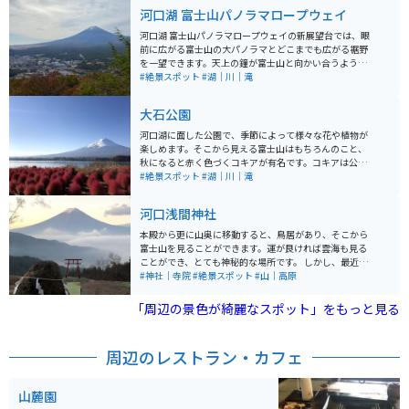
河口湖 富士山パノラマロープウェイ
河口湖 富士山パノラマロープウェイの新展望台では、眼
前に広がる富士山の大パノラマとどこまでも広がる裾野
を一望できます。天上の鐘が富士山と向かい合うように
設置されており、富士山のパワーを全身に感じながら鐘
#絶景スポット
#湖｜川｜滝
を鳴らしたり、撮影するのも絶好のロケーションです。
大石公園
河口湖に面した公園で、季節によって様々な花や植物が
楽しめます。そこから見える富士山はもちろんのこと、
秋になると赤く色づくコキアが有名です。コキアは公園
入り口付近でも楽しめますが、おすすめスポットは入り
#絶景スポット
#湖｜川｜滝
口から向かって右奥に広がる「花小富士」です。
河口浅間神社
本殿から更に山奥に移動すると、鳥居があり、そこから
富士山を見ることができます。運が良ければ雲海も見る
ことができ、とても神秘的な場所です。 しかし、最近で
は人気の写真スポットになってしまったため、一眼レフ
#神社｜寺院
#絶景スポット
#山｜高原
など本格的なカメラで写真を撮るには年会費を払わなけ
ればならず、また撮影できる時間も決まっています。
「周辺の景色が綺麗なスポット」をもっと見る
周辺のレストラン・カフェ
山麓園