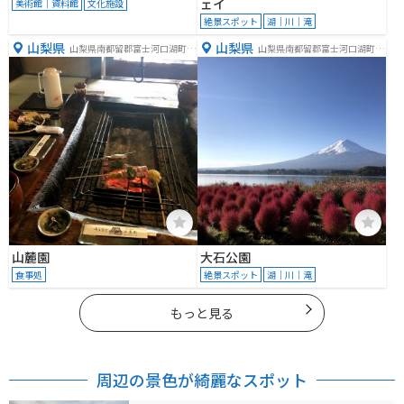
ェイ
美術館｜資料館
文化施設
絶景スポット
湖｜川｜滝
山梨県
山梨県
山梨県南都留郡富士河口湖町船
山梨県南都留郡富士河口湖町大
津３３７０−１
石２５２５番地の１１先
山麓園
大石公園
食事処
絶景スポット
湖｜川｜滝
もっと見る
周辺の景色が綺麗なスポット