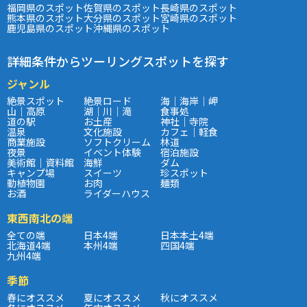
福岡県のスポット
佐賀県のスポット
長崎県のスポット
熊本県のスポット
大分県のスポット
宮崎県のスポット
鹿児島県のスポット
沖縄県のスポット
詳細条件からツーリングスポットを探す
ジャンル
絶景スポット
絶景ロード
海｜海岸｜岬
山｜高原
湖｜川｜滝
食事処
道の駅
お土産
神社｜寺院
温泉
文化施設
カフェ｜軽食
商業施設
ソフトクリーム
林道
夜景
イベント体験
宿泊施設
美術館｜資料館
海鮮
ダム
キャンプ場
スイーツ
珍スポット
動植物園
お肉
麺類
お酒
ライダーハウス
東西南北の端
全ての端
日本4端
日本本土4端
北海道4端
本州4端
四国4端
九州4端
季節
春にオススメ
夏にオススメ
秋にオススメ