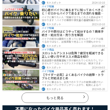
や失敗しない選び方を解説しています。実は、バイクロ
モトスポット
2024-10-10
ーンの選び方にはコツがあります。この記事を読めば、
バイク知識
0
自分に合った賢い選択をすることが可能です。
初心者がバイクに乗るまでに知っておくべきこ
と！ゼロからバイクで走るまでの流れを徹底解
説
バイクに乗りたい人！知識ゼロでもこれさえ読めば全て
分かります！バイクの種類や排気量の基礎知識からバイ
クの選び方、免許の取り方、購入、納車、その後のバイ
モトスポット
2023-10-10
クライフまで全てサポートします！
バイク知識
0
バイクや原付はどうやって処分するの？廃車手
続き・処分方法・売り方を解説
バイクの処分は面倒だと思っていませんか？バイクは捨
てるのではなく、出張買取で売ることで手間もかからず
お金にできます。売る以外の選択肢も含めて処分方法を
モトスポット
2024-09-04
まとめていますので、バイクを処分しようとしている人
バイク用品
1
は参考にしてください。
スロットルアシストは危険？疲労を軽減できる
正しい使い方やオススメ商品を紹介
高速道路や長距離運転で手が疲れたりシビれたりしてい
ませんか？スロットルアシストがあれば、解決できま
す。この記事ではスロットルアシストを安全に使う場
モトスポット
2024-06-03
面、危険性、種類、オススメの商品について解説しま
バイク知識
0
す。長距離運転をもっと楽にしたいと思っている人は参
【ライダー必見】よくあるバイクの故障・トラ
考にしてください。
ブルと対処法まとめ
バイクに乗るなら、出先でのトラブルや故障は避けたい
ですよね？パンクやバッテリー上がり、転倒によるパー
ツの破損、鍵紛失などよくあるトラブルと対処法を徹底
モトスポット
2023-05-20
的にまとめました！実際に遭遇しなくても対処法を知
り、事前に準備しておくようにしましょう。
もっと見る
不要になったバイク用品高く売れます！