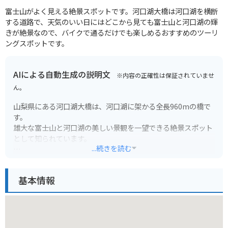
富士山がよく見える絶景スポットです。河口湖大橋は河口湖を横断
する道路で、天気のいい日にはどこから見ても富士山と河口湖の輝
きが絶景なので、バイクで通るだけでも楽しめるおすすめのツーリ
ングスポットです。
AIによる自動生成の説明文
※内容の正確性は保証されていませ
ん。
山梨県にある河口湖大橋は、河口湖に架かる全長960mの橋で
す。
雄大な富士山と河口湖の美しい景観を一望できる絶景スポット
として知られています。
...続きを読む
橋の上からは、四季折々の表情を見せる富士山と湖のコントラ
ストを楽しむことができます。
基本情報
特に、春には満開の桜と富士山の組み合わせが素晴らしく、多
くの観光客で賑わいます。
夜にはライトアップされ、幻想的な雰囲気に包まれます。
バイクで訪れる場合、橋の上は駐車禁止なので注意が必要で