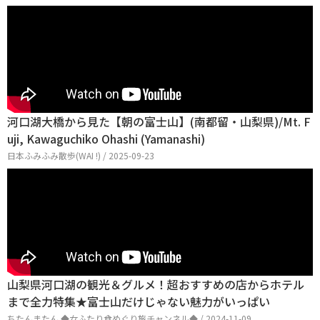
河口湖大橋から見た【朝の富士山】(南都留・山梨県)/Mt. F
uji, Kawaguchiko Ohashi (Yamanashi)
日本ふみふみ散歩(WAI !) / 2025-09-23
山梨県河口湖の観光＆グルメ！超おすすめの店からホテル
まで全力特集★富士山だけじゃない魅力がいっぱい
ちたんまたん ◆女ふたり食めぐり旅チャンネル◆ / 2024-11-09