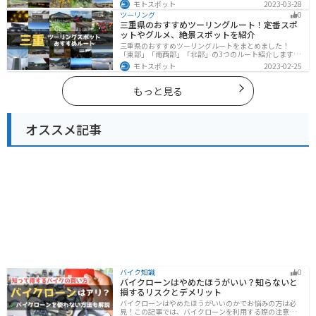
ます。西に行けば奥多摩の自然、東に行けば都心スポッ
モトスポット
2023-03-28
トと、自然も街も楽しめるスポットが多数あります。バ
ツーリング
0
イクで東京都にツーリングに行く際は参考にしてくださ
三重県のおすすめツーリングルート！定番スポ
い。
ットやグルメ、絶景スポットを紹介
三重県のおすすめツーリングルートをまとめました！
「東部」「南西部」「北部」の3つのルート紹介します。
標高の高いスカイラインからリアス式海岸まであるの
モトスポット
2023-02-25
で、飽きることなくツーリングを堪能できます。バイク
で三重県にツーリングに行く際は参考にしてください。
もっと見る
オススメ記事
バイク知識
0
バイクローンはやめたほうがいい？知らないと
損するリスクとデメリット
バイクローンはやめたほうがいいのかでお悩みの方は必
見！この記事では、バイクローンを利用する際の注意点