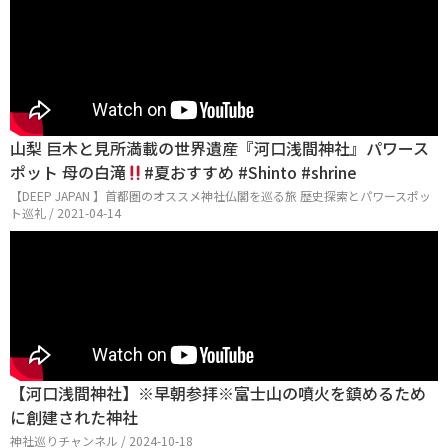
山梨 巨木と見所満載の世界遺産『河口浅間神社』パワース
ポット 母の白滝
#夏おすすめ #Shinto #shrine
【DEEP JAPAN 】首都圏のオススメ神社仏閣を巡る旅 歴史探索とパワースポッ
ト巡礼 / 2021-04-14
【河口浅間神社】※早朝参拝※富士山の噴火を鎮めるため
に創建された神社
神社巡りチャンネル / 2024-10-18