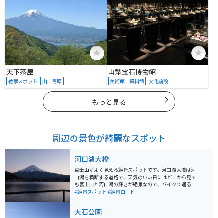
天下茶屋
山梨宝石博物館
絶景スポット
山｜高原
美術館｜資料館
文化施設
もっと見る
周辺の景色が綺麗なスポット
河口湖大橋
富士山がよく見える絶景スポットです。河口湖大橋は河
口湖を横断する道路で、天気のいい日にはどこから見て
も富士山と河口湖の輝きが絶景なので、バイクで通るだ
けでも楽しめるおすすめのツーリングスポットです。
#絶景スポット
#絶景ロード
大石公園