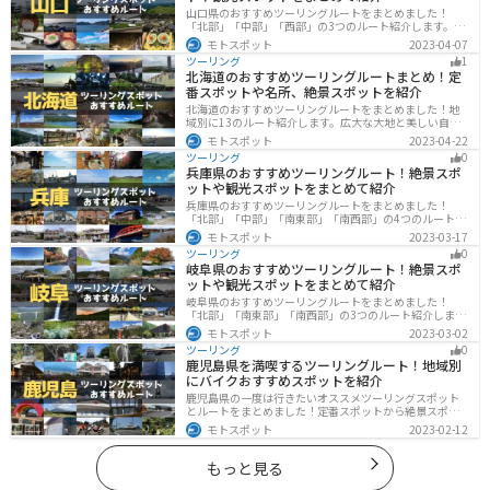
山口県のおすすめツーリングルートをまとめました！
「北部」「中部」「西部」の3つのルート紹介します。美
しい海岸線や山々を楽しむことができます。バイクで山
モトスポット
2023-04-07
口県にツーリングに行く際は参考にしてください。
ツーリング
1
北海道のおすすめツーリングルートまとめ！定
番スポットや名所、絶景スポットを紹介
北海道のおすすめツーリングルートをまとめました！地
域別に13のルート紹介します。広大な大地と美しい自然
が広がり、四季折々の魅力を楽しめる観光スポットが数
モトスポット
2023-04-22
多くあります。バイクで北海道にツーリングに行く際は
ツーリング
0
参考にしてください。
兵庫県のおすすめツーリングルート！絶景スポ
ットや観光スポットをまとめて紹介
兵庫県のおすすめツーリングルートをまとめました！
「北部」「中部」「南東部」「南西部」の4つのルート紹
介します。自然豊かな山を堪能できる北部と中部、街中
モトスポット
2023-03-17
で海辺の南部と違った楽しみ方ができます。バイクで兵
ツーリング
0
庫県にツーリングに行く際は参考にしてください。
岐阜県のおすすめツーリングルート！絶景スポ
ットや観光スポットをまとめて紹介
岐阜県のおすすめツーリングルートをまとめました！
「北部」「南東部」「南西部」の3つのルート紹介しま
す。自然豊かな山が充実しており、山を生かした施設や
モトスポット
2023-03-02
グルメ、絶景スポットなど、自然を満喫するツーリング
ツーリング
0
ができます。バイクで岐阜県にツーリングに行く際は参
鹿児島県を満喫するツーリングルート！地域別
考にしてください。
にバイクおすすめスポットを紹介
鹿児島県の一度は行きたいオススメツーリングスポット
とルートをまとめました！定番スポットから絶景スポッ
ト、温泉、山、海、グルメなど様々なジャンルで楽しめ
モトスポット
2023-02-12
ます。バイクで鹿児島ツーリングに行こうと思っている
人は、参考にしてください。
もっと見る