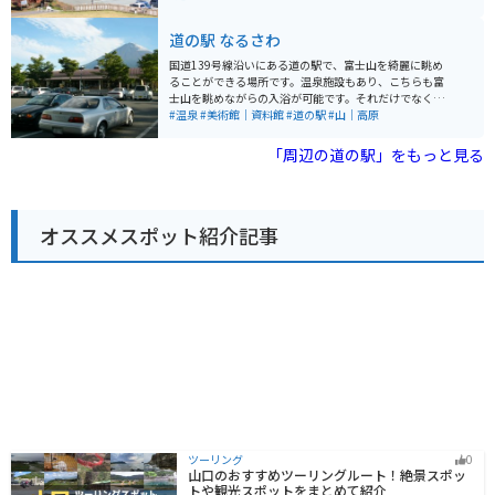
車場は広々としていて、休憩に最適です。周辺のワイン
ます。新鮮な野菜や果物、富士山麓の銘水を使用した地
ディングロードは、ツーリングにもおすすめです。ただ
ビールなど、お土産探しにも最適です。また、富士山レ
道の駅 なるさわ
し、山間部のため、天候の変化に注意が必要です。 山梨
ーダードーム館が併設されており、富士山の歴史や文化
の名産品としては、ぶどう、桃、ワインの他に、ほうと
に触れることができます。 バイクで訪れる場合、道の駅
国道139号線沿いにある道の駅で、富士山を綺麗に眺め
う、信玄餅、甲州印伝などが有名です。
富士吉田は、富士山周辺のツーリングの拠点としても最
ることができる場所です。温泉施設もあり、こちらも富
適です。広々とした駐車場があり、休憩スポットとして
士山を眺めながらの入浴が可能です。それだけでなく、
も利用できます。富士山スカイラインや富士パノラマラ
富士山について学べる博物館、地元の特産品を購入でき
#温泉
#美術館｜資料館
#道の駅
#山｜高原
インなど、絶景のワインディングロードへのアクセスも
る物産館なども楽しめます。屋内施設もありますが、晴
良好です。 周辺には、富士急ハイランドや忍野八海など
れた日の眺めが1番のオススメポイントです。
「周辺の道の駅」をもっと見る
の観光スポットも点在しており、観光の拠点としても最
適です。
オススメスポット紹介記事
ツーリング
0
山口のおすすめツーリングルート！絶景スポッ
トや観光スポットをまとめて紹介