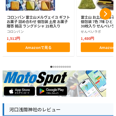
コロンバン 富士山メルヴェイユ ギフト
富士山 お土産 お菓子
お菓子 詰め合わせ 個包装 土産 お菓子
個包装 7色 7味 ひと
贈答 銘店 ラングドシャ 21枚入り
30枚入り せんべいラ
コロンバン
せんべいラボ
1,512円
1,480円
Amazonで見る
Amazo
河口浅間神社のレビュー