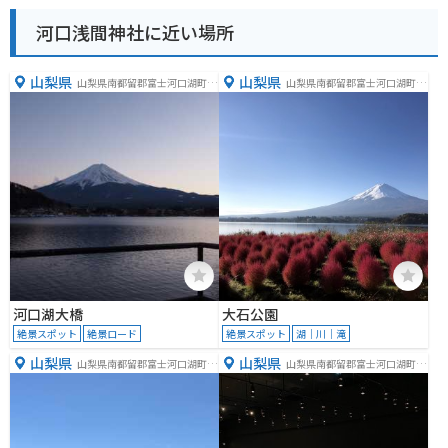
河口浅間神社に近い場所
山梨県
山梨県
山梨県南都留郡富士河口湖町小
山梨県南都留郡富士河口湖町大
立
石２５２５番地の１１先
河口湖大橋
大石公園
絶景スポット
絶景ロード
絶景スポット
湖｜川｜滝
山梨県
山梨県
山梨県南都留郡富士河口湖町河
山梨県南都留郡富士河口湖町船
口２７３９
津６７１３