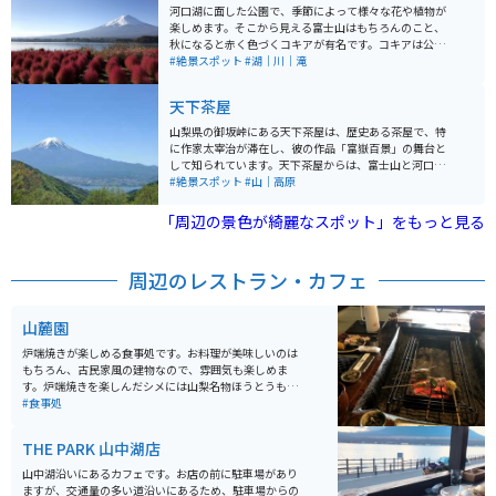
河口湖に面した公園で、季節によって様々な花や植物が
楽しめます。そこから見える富士山はもちろんのこと、
秋になると赤く色づくコキアが有名です。コキアは公園
入り口付近でも楽しめますが、おすすめスポットは入り
#絶景スポット
#湖｜川｜滝
口から向かって右奥に広がる「花小富士」です。
天下茶屋
山梨県の御坂峠にある天下茶屋は、歴史ある茶屋で、特
に作家太宰治が滞在し、彼の作品「富嶽百景」の舞台と
して知られています。天下茶屋からは、富士山と河口湖
を一望できる絶景が広がり、観光客に人気のスポットで
#絶景スポット
#山｜高原
す。 茶屋の内部には、太宰治の文学記念室があり、彼の
作品や生涯に触れることができます。「富士には月見草
「周辺の景色が綺麗なスポット」をもっと見る
がよく似合ふ」と刻まれた文学碑などがあります。ここ
では、四季折々の美しい景色を楽しみながら、地元の名
物料理「ほうとう」を味わうこともできます。また、茶
周辺のレストラン・カフェ
屋周辺にはハイキングコースもあり、自然を満喫しなが
ら散策を楽しむことができます。
山麓園
炉端焼きが楽しめる食事処です。お料理が美味しいのは
もちろん、古民家風の建物なので、雰囲気も楽しめま
す。炉端焼きを楽しんだシメには山梨名物ほうとうも提
供してくださるので、山梨グルメを存分に楽しむことが
#食事処
できます。
THE PARK 山中湖店
山中湖沿いにあるカフェです。お店の前に駐車場があり
ますが、交通量の多い道沿いにあるため、駐車場からの