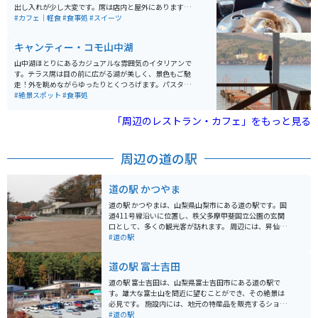
出し入れが少し大変です。席は店内と屋外にあります。
屋外席はヒーターがないので時期によっては少し寒いで
#カフェ｜軽食
#食事処
#スイーツ
すが、天気が良ければ富士山を眺めながら食事を楽しむ
ことができます。 全体的に座席数は少ないです。休日は
キャンティー・コモ山中湖
混雑していますが、リストに記名して順番を待つ方式な
ので、周辺を散歩して待ち時間を過ごすことができま
山中湖ほとりにあるカジュアルな雰囲気のイタリアンで
す。メニューはパンケーキを推しており、その他にバー
す。テラス席は目の前に広がる湖が美しく、景色もご馳
ガーなどのフードメニューもあります。 近くには忍野八
走！外を眺めながらゆったりとくつろげます。パスタや
海や道志みちがあるので、ツーリングの休憩ポイントと
ピザと言った定番メニューはもちろん、地元食材を使っ
#絶景スポット
#食事処
しては最高です。
たオリジナル料理や日替わりメニューもあります。
「周辺のレストラン・カフェ」をもっと見る
周辺の道の駅
道の駅 かつやま
道の駅 かつやまは、山梨県山梨市にある道の駅です。国
道411号線沿いに位置し、秩父多摩甲斐国立公園の玄関
口として、多くの観光客が訪れます。 周辺には、昇仙峡
や西沢渓谷といった景勝地があり、四季折々の美しい自
#道の駅
然を楽しむことができます。また、ぶどうや桃などの果
物狩りができる観光農園も多く、秋にはぶどうの丘でワ
道の駅 富士吉田
インの試飲も楽しめます。 道の駅には、地元産の新鮮な
野菜や果物を販売する農産物直売所や、山梨の名産品を
道の駅 富士吉田は、山梨県富士吉田市にある道の駅で
扱うお土産コーナーがあります。レストランでは、ほう
す。雄大な富士山を間近に望むことができ、その絶景は
とうなどの郷土料理や、地元産の食材を使った料理を味
必見です。 施設内には、地元の特産品を販売するショッ
わうことができます。 バイクで訪れる場合、道の駅の駐
プやレストランがあり、山梨の味覚を楽しむことができ
#道の駅