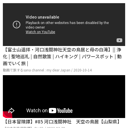
【富士山遥拝・河口浅間神社天空の鳥居と母の白滝】|| 浄
化 | 聖地巡礼 | 自然散策 | ハイキング | パワースポット | 動
画でいく旅 |
動画で旅するsana channel : my dear Japan / 2020-10-14
【日本冒険譚】#85 河口浅間神社 天空の鳥居【山梨県】