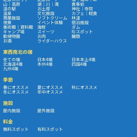
山｜高原
湖｜川｜滝
食事処
道の駅
お土産
神社｜寺院
温泉
文化施設
カフェ｜軽食
商業施設
ソフトクリーム
林道
夜景
イベント体験
宿泊施設
美術館｜資料館
海鮮
ダム
キャンプ場
スイーツ
珍スポット
動植物園
お肉
麺類
お酒
ライダーハウス
東西南北の端
全ての端
日本4端
日本本土4端
北海道4端
本州4端
四国4端
九州4端
季節
春にオススメ
夏にオススメ
秋にオススメ
冬にオススメ
年中オススメ
施設
屋内施設
屋外施設
料金
無料スポット
有料スポット