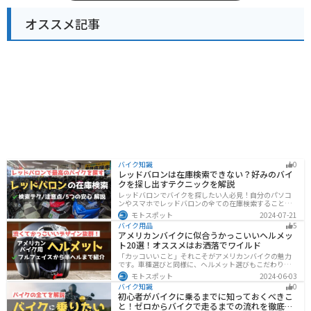
オススメ記事
バイク知識
0
レッドバロンは在庫検索できない？好みのバイ
クを探し出すテクニックを解説
レッドバロンでバイクを探したい人必見！自分のパソコ
ンやスマホでレッドバロンの全ての在庫検索することは
不可能です。自分に合ったバイクを探すためには、店舗
モトスポット
2024-07-21
に行きイントラネットで探してもらう必要があります。
バイク用品
5
その際の注意点や自分に合ったバイクを見つけるテクニ
アメリカンバイクに似合うかっこいいヘルメッ
ックをまとめました。
ト20選！オススメはお洒落でワイルド
「カッコいいこと」それこそがアメリカンバイクの魅力
です。車種選びと同様に、ヘルメット選びもこだわりた
いところですよね。アメリカンバイクの魅力をもっと引
モトスポット
2024-06-03
き立ててくれるオススメのヘルメットを紹介します。
バイク知識
0
初心者がバイクに乗るまでに知っておくべきこ
と！ゼロからバイクで走るまでの流れを徹底解