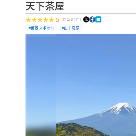
天下茶屋
5
（口コミ1件）
#絶景スポット
#山｜高原