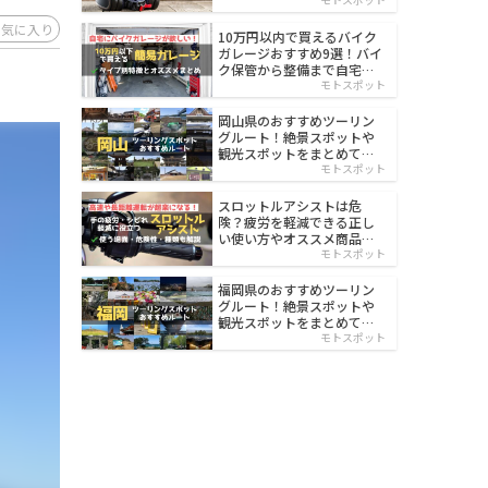
イルド
お気に入り
10万円以内で買えるバイク
ガレージおすすめ9選！バイ
ク保管から整備まで自宅で
楽々
モトスポット
岡山県のおすすめツーリン
グルート！絶景スポットや
観光スポットをまとめて紹
介
モトスポット
スロットルアシストは危
険？疲労を軽減できる正し
い使い方やオススメ商品を
紹介
モトスポット
福岡県のおすすめツーリン
グルート！絶景スポットや
観光スポットをまとめて紹
介
モトスポット