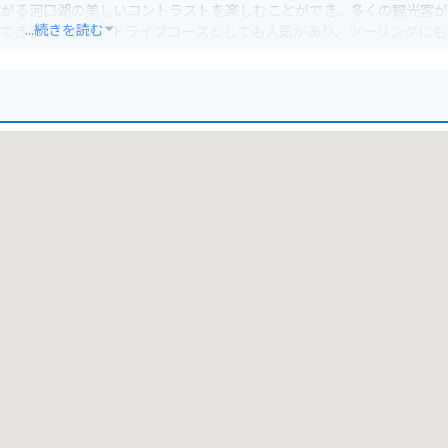
広がる河口湖の美しいコントラストを楽しむことができ、多くの観光客
...続きを読む
もできます。また、ドライブコースとしても人気があり、ツーリングにも
少し歩く必要があります。
、他の観光スポットも多いので、合わせて訪れるのがおすすめです。