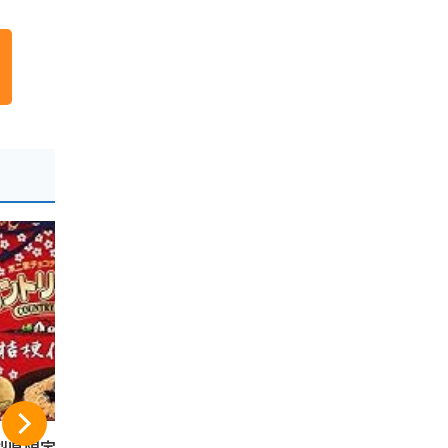
梨県限定 不二
桔梗屋 桔梗信玄餅 6
信州シャイ