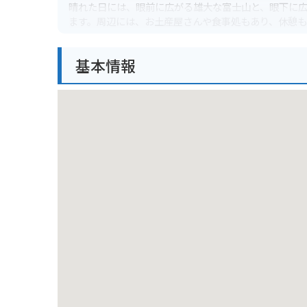
晴れた日には、眼前に広がる雄大な富士山と、眼下に
ます。周辺には、お土産屋さんや食事処もあり、休憩
です。バイクで行く場合は、駐車場から展望台までは
基本情報
周辺には、オルゴールの森美術館や河口湖遊覧船など