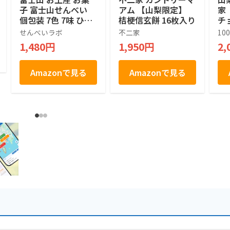
子 富士山せんべい
アム 【山梨限定】
家 
個包装 7色 7味 ひと
桔梗信玄餅 16枚入り
チ
くち せんべい 1箱 30
ー 
せんべいラボ
不二家
10
枚入り せんべいラボ
ン
1,480円
1,950円
2,
UN
信
16
Amazonで見る
Amazonで見る