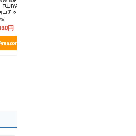
FUJIYA 不二家
個布袋入り きな粉
ットグミ 
ョコチップクッキ
黒蜜 和菓子
デスで紹介◆
山梨 sweets カ
話題 売れ筋
0%
桔梗信玄餅
軽井沢ファー
トリーマアム CO
イーツ 人気
フト
080円
2,155円
TRY MA\'AM 桔梗
ト お取り寄
650円
80
玄餅 クッキー
り寄せグル
枚
駄菓子 個包
Amazonで見る
Amazonで見る
ぶどう シ
Amazo
カット プ
ギフト お土
産 信州 長
ばらまき 
卒業 入学 
ロウィン 母
の日 贈り物
かわいい き
井沢ファー
フト