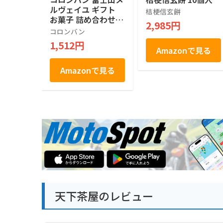
ルヴェイユ ギフト
桔梗信玄餅
お菓子 詰め合わせ
2,985円
個包装 土産 お菓子
コロンバン
贈答 銘店 ラングド
1,512円
シャ 21枚入り
Amazonで見る
Amazonで見る
天下茶屋のレビュー