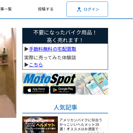
記事一覧
投稿する
ログイン
不要になったバイク用品！
高く売れます！
▶︎
手数料無料の宅配買取
実際に売ってみた体験談
▶︎
こちら
人気記事
アメリカンバイクに似合う
かっこいいヘルメット20
選！オススメはお洒落でワ
モトスポット