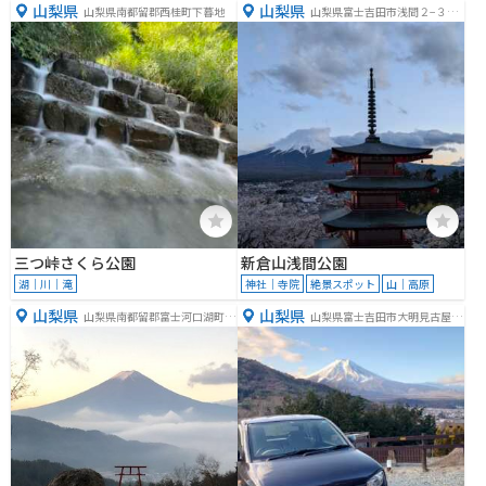
山梨県
山梨県
山梨県南都留郡西桂町下暮地
山梨県富士吉田市浅間２−３３
５３
三つ峠さくら公園
新倉山浅間公園
湖｜川｜滝
神社｜寺院
絶景スポット
山｜高原
山梨県
山梨県
山梨県南都留郡富士河口湖町河
山梨県富士吉田市大明見古屋敷
口１
４１０１