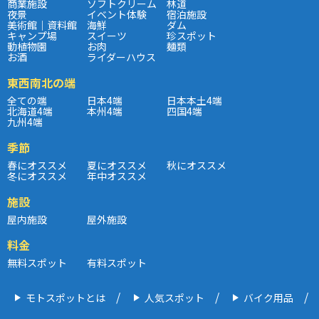
商業施設
ソフトクリーム
林道
夜景
イベント体験
宿泊施設
美術館｜資料館
海鮮
ダム
キャンプ場
スイーツ
珍スポット
動植物園
お肉
麺類
お酒
ライダーハウス
東西南北の端
全ての端
日本4端
日本本土4端
北海道4端
本州4端
四国4端
九州4端
季節
春にオススメ
夏にオススメ
秋にオススメ
冬にオススメ
年中オススメ
施設
屋内施設
屋外施設
料金
無料スポット
有料スポット
モトスポットとは
人気スポット
バイク用品