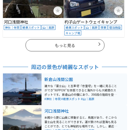
河口浅間神社
杓子山ゲートウェイキャンプ
神社｜寺院
絶景スポット
山｜高原
絶景スポット
山｜高原
夜景
宿泊施設
キャンプ場
もっと見る
周辺の景色が綺麗なスポット
新倉山浅間公園
雄大な「富士山」と五重塔「忠霊塔」を一緒に見ること
ができ“NIPPON”を体感できると海外からも大絶賛のス
ポットです。 新倉山の中腹にあり、398段の階段を登る
プチ登山の後に見る景色は一見の価値があります。公園
#神社｜寺院
#絶景スポット
#山｜高原
内には約650本の桜が植えられ、さくらまつりが開催さ
れる時期には、たくさんの花見客で賑わいます。 また、
河口浅間神社
新倉富士浅間神社や新倉山に登るハイキングコースもあ
り、多くの方にお楽しみいただけます。
本殿から更に山奥に移動すると、鳥居があり、そこから
富士山を見ることができます。運が良ければ雲海も見る
ことができ、とても神秘的な場所です。 しかし、最近で