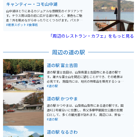
ことができます。 全体的に座席数は少ないです。休日は
キャンティー・コモ山中湖
混雑していますが、リストに記名して順番を待つ方式な
ので、周辺を散歩して待ち時間を過ごすことができま
山中湖ほとりにあるカジュアルな雰囲気のイタリアンで
す。メニューはパンケーキを推しており、その他にバー
す。テラス席は目の前に広がる湖が美しく、景色もご馳
ガーなどのフードメニューもあります。 近くには忍野八
走！外を眺めながらゆったりとくつろげます。パスタや
海や道志みちがあるので、ツーリングの休憩ポイントと
ピザと言った定番メニューはもちろん、地元食材を使っ
#絶景スポット
#食事処
しては最高です。
たオリジナル料理や日替わりメニューもあります。
「周辺のレストラン・カフェ」をもっと見る
周辺の道の駅
道の駅 富士吉田
道の駅 富士吉田は、山梨県富士吉田市にある道の駅で
す。雄大な富士山を間近に望むことができ、その絶景は
必見です。 施設内には、地元の特産品を販売するショッ
プやレストランがあり、山梨の味覚を楽しむことができ
#道の駅
ます。新鮮な野菜や果物、富士山麓の銘水を使用した地
ビールなど、お土産探しにも最適です。また、富士山レ
道の駅 かつやま
ーダードーム館が併設されており、富士山の歴史や文化
に触れることができます。 バイクで訪れる場合、道の駅
道の駅 かつやまは、山梨県山梨市にある道の駅です。国
富士吉田は、富士山周辺のツーリングの拠点としても最
道411号線沿いに位置し、秩父多摩甲斐国立公園の玄関
適です。広々とした駐車場があり、休憩スポットとして
口として、多くの観光客が訪れます。 周辺には、昇仙峡
も利用できます。富士山スカイラインや富士パノラマラ
や西沢渓谷といった景勝地があり、四季折々の美しい自
#道の駅
インなど、絶景のワインディングロードへのアクセスも
然を楽しむことができます。また、ぶどうや桃などの果
良好です。 周辺には、富士急ハイランドや忍野八海など
物狩りができる観光農園も多く、秋にはぶどうの丘でワ
道の駅 なるさわ
の観光スポットも点在しており、観光の拠点としても最
インの試飲も楽しめます。 道の駅には、地元産の新鮮な
適です。