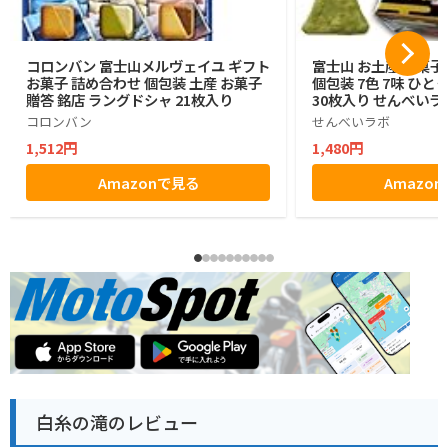
コロンバン 富士山メルヴェイユ ギフト
富士山 お土産 お菓子
お菓子 詰め合わせ 個包装 土産 お菓子
個包装 7色 7味 ひと
贈答 銘店 ラングドシャ 21枚入り
30枚入り せんべいラ
コロンバン
せんべいラボ
1,512円
1,480円
Amazonで見る
Amazo
白糸の滝のレビュー