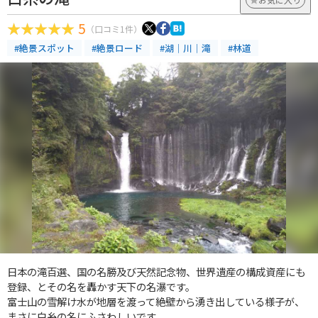
5
（口コミ1件）
#絶景スポット
#絶景ロード
#湖｜川｜滝
#林道
日本の滝百選、国の名勝及び天然記念物、世界遺産の構成資産にも
登録、とその名を轟かす天下の名瀑です。
富士山の雪解け水が地層を渡って絶壁から湧き出している様子が、
まさに白糸の名にふさわしいです。