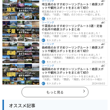
ツーリング
0
く際は参考にしてください。
埼玉県のおすすめツーリングルート！絶景スポ
ットや観光スポットをまとめて紹介
埼玉県のおすすめツーリングルートをまとめました！
「西部」「北部」「南部」の3つのルート紹介します。自
然豊かな西側と街中の東側で違った楽しみ方ができま
モトスポット
2023-03-16
す。バイクで埼玉県にツーリングに行く際は参考にして
ツーリング
0
ください。
千葉県のおすすめツーリングルート3選！定番
の名所や絶景スポットまとめ
千葉県のおすすめツーリングルートをまとめました！
「北部」「南部（沿岸）」「南部（内陸）」の3つを地域
別で紹介します！千葉は首都圏からのアクセスも良く、
モトスポット
2023-02-22
海と山どちらも堪能できるのでツーリングには最適な場
ツーリング
0
所です。
長崎県のおすすめツーリングルート！絶景スポ
ットや観光スポットをまとめて紹介
長崎県のおすすめツーリングルートをまとめました！
「北部」「南西部」「南東部」の3つのルート紹介しま
す。国際色豊かな街並みや世界遺産、絶景ポイントが数
モトスポット
2023-04-09
多く存在し、様々な楽しみ方ができます。バイクで長崎
ツーリング
0
県にツーリングに行く際は参考にしてください。
福岡県のおすすめツーリングルート！絶景スポ
ットや観光スポットをまとめて紹介
福岡県のおすすめツーリングルートをまとめました！
「北部」「東部」「西部」「南部」の4つのルート紹介し
ます。豊かな自然から歴史ある名所、グルメまで多彩な
モトスポット
2024-06-03
魅力が詰まっており、様々な楽しみ方ができます。バイ
クで福岡県にツーリングに行く際は参考にしてくださ
い。
もっと見る
オススメ記事