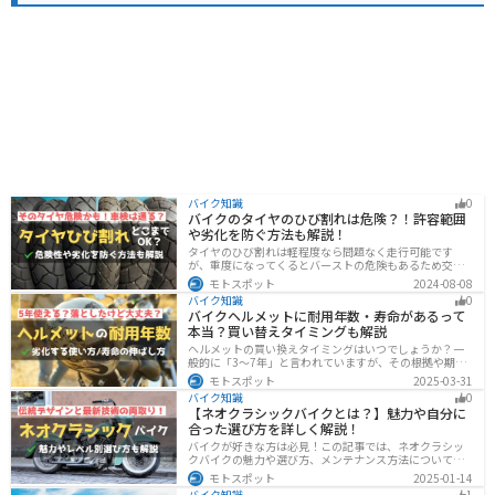
バイク知識
0
バイクのタイヤのひび割れは危険？！許容範囲
や劣化を防ぐ方法も解説！
タイヤのひび割れは軽程度なら問題なく走行可能です
が、重度になってくるとバーストの危険もあるため交換
が必要です。どの程度なら大丈夫なのか、タイヤのひび
モトスポット
2024-08-08
割れを防ぐ方法などまとめました。快適安全にバイクに
バイク知識
0
乗るためにもしっかりとチェックしておきましょう。
バイクヘルメットに耐用年数・寿命があるって
本当？買い替えタイミングも解説
ヘルメットの買い換えタイミングはいつでしょうか？一
般的に「3〜7年」と言われていますが、その根拠や期限
前でも早めに交換した方がいいケースを紹介します。安
モトスポット
2025-03-31
全にバイクに乗るためにもヘルメットの寿命についてし
バイク知識
0
っかりと理解しておきましょう。
【ネオクラシックバイクとは？】魅力や自分に
合った選び方を詳しく解説！
バイクが好きな方は必見！この記事では、ネオクラシッ
クバイクの魅力や選び方、メンテナンス方法について解
説しています。実はネオクラシックバイクは、見た目と
モトスポット
2025-01-14
機能性の両方を求める人に最適なです。この記事を読め
バイク知識
1