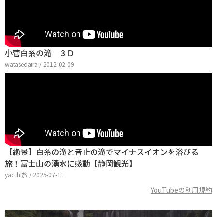
小菅白糸の滝 ３Ｄ
watasedaira / 2012-02-09
【絶景】白糸の滝と音止の滝でマイナスイオンを浴びる
旅！富士山の湧水に感動【静岡観光】
yacchi旅 / 2025-07-11
YouTubeの利用規約