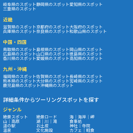
岐阜県のスポット
静岡県のスポット
愛知県のスポット
三重県のスポット
近畿
滋賀県のスポット
京都府のスポット
大阪府のスポット
兵庫県のスポット
奈良県のスポット
和歌山県のスポット
中国・四国
鳥取県のスポット
島根県のスポット
岡山県のスポット
広島県のスポット
山口県のスポット
徳島県のスポット
香川県のスポット
愛媛県のスポット
高知県のスポット
九州・沖縄
福岡県のスポット
佐賀県のスポット
長崎県のスポット
熊本県のスポット
大分県のスポット
宮崎県のスポット
鹿児島県のスポット
沖縄県のスポット
詳細条件からツーリングスポットを探す
ジャンル
絶景スポット
絶景ロード
海｜海岸｜岬
山｜高原
湖｜川｜滝
食事処
道の駅
お土産
神社｜寺院
温泉
文化施設
カフェ｜軽食