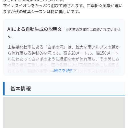
マイナスイオンをたっぷり浴びて癒されます。四季折々風景が違い
ますが秋の紅葉シーズンは特に美しいです。
AIによる自動生成の説明文
※内容の正確性は保証されていませ
ん。
山梨県北杜市にある「白糸の滝」は、雄大な南アルプスの麓か
ら流れ落ちる神秘的な滝です。高さ20メートル、幅150メート
ルにわたって白い糸のように繊細な水が流れ落ち、その美しさ
は見る者を圧倒します。国の名勝および天然記念物にも指定さ
...続きを読む
れており、新緑の季節は木々の緑とのコントラストが美しく、
秋には紅葉の名所としても知られています。
基本情報
滝つぼ近くには遊歩道が整備されており、轟轟と水の落ちる音
を間近に感じながら、その迫力を体感できます。周辺には食事
処やお土産屋さんも軒を連ね、観光にも最適です。バイクで訪
れる場合は、駐車場から滝つぼまでは徒歩5分ほどです。新緑
や紅葉の時期は特におすすめで、周辺のワインディングロード
と合わせて、自然を満喫できるツーリングコースになるでしょ
う。