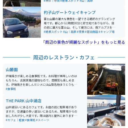
は人気の写真スポットになってしまったため、一眼レフ
#神社｜寺院
#絶景スポット
#山｜高原
など本格的なカメラで写真を撮るには年会費を払わなけ
ればならず、また撮影できる時間も決まっています。
杓子山ゲートウェイキャンプ
富士山麓の雄大な景色を一望できる絶好のグランピング
場です。都心から1時間30分と好立地でありながら、目
の前に雄大な富士山、そして彼方には、南アルプスを望
める極上のスポットです。 バックサイドは木々にかこま
#絶景スポット
#山｜高原
#夜景
#宿泊施設
#キャンプ場
れ、小鳥のさえずりや虫の音を耳にしながら、自然を肌
で感じることができる最高のロケーション。杓子山への
「周辺の景色が綺麗なスポット」をもっと見る
トレッキングや周辺のアクティビティを気軽に楽しめる
ベースキャンプです。
周辺のレストラン・カフェ
山麓園
炉端焼きが楽しめる食事処です。お料理が美味しいのは
もちろん、古民家風の建物なので、雰囲気も楽しめま
す。炉端焼きを楽しんだシメには山梨名物ほうとうも提
供してくださるので、山梨グルメを存分に楽しむことが
#食事処
できます。
THE PARK 山中湖店
山中湖沿いにあるカフェです。お店の前に駐車場があり
ますが、交通量の多い道沿いにあるため、駐車場からの
出し入れが少し大変です。席は店内と屋外にあります。
屋外席はヒーターがないので時期によっては少し寒いで
#カフェ｜軽食
#食事処
#スイーツ
すが、天気が良ければ富士山を眺めながら食事を楽しむ