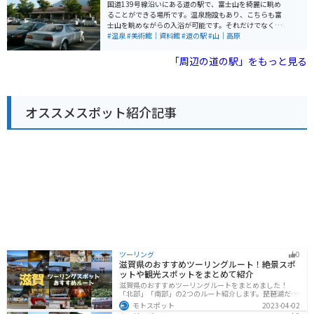
野菜や果物を販売する農産物直売所や、山梨の名産品を
国道139号線沿いにある道の駅で、富士山を綺麗に眺め
扱うお土産コーナーがあります。レストランでは、ほう
ることができる場所です。温泉施設もあり、こちらも富
とうなどの郷土料理や、地元産の食材を使った料理を味
士山を眺めながらの入浴が可能です。それだけでなく、
わうことができます。 バイクで訪れる場合、道の駅の駐
富士山について学べる博物館、地元の特産品を購入でき
#温泉
#美術館｜資料館
#道の駅
#山｜高原
車場は広々としていて、休憩に最適です。周辺のワイン
る物産館なども楽しめます。屋内施設もありますが、晴
ディングロードは、ツーリングにもおすすめです。ただ
れた日の眺めが1番のオススメポイントです。
「周辺の道の駅」をもっと見る
し、山間部のため、天候の変化に注意が必要です。 山梨
の名産品としては、ぶどう、桃、ワインの他に、ほうと
う、信玄餅、甲州印伝などが有名です。
オススメスポット紹介記事
ツーリング
0
滋賀県のおすすめツーリングルート！絶景スポ
ットや観光スポットをまとめて紹介
滋賀県のおすすめツーリングルートをまとめました！
「北部」「南部」の2つのルート紹介します。琵琶湖だけ
でなく、比叡山ドライブウェイなどの山を楽しめるスポ
モトスポット
2023-04-02
ットも多数あります。バイクで滋賀県にツーリングに行