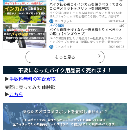
ば、ネオクラシックバイクの魅力が理解できます。
バイク初心者こそインカムを使うべき！できる
ことやメリットデメリットを徹底解説
バイク初心者だしインカムはまだいらないと思っていま
せんか？インカムは初心者にこそ使って欲しい便利で安
全に運転するための機器です。インカムでできることや
モトスポット
2024-03-24
メリットデメリットなどまとめましたので、気になって
バイク知識
0
いる人はぜひ参考にしてください。
バイク保険を探すなら一括見積もりすべき4つ
の理由【インズウェブ】
バイク保険を探したい方必見！一括見積もりサービスの
インズウェブを使えば「簡単に安くて自分に最適な保険
を3分で見つける」ことができます。最大5社のバイク保
モトスポット
2024-06-03
険を一気に比べることができるので、探す手間と時間が
省けます。
もっと見る
不要になったバイク用品高く売れます！
▶︎
手数料無料の宅配買取
実際に売ってみた体験談
▶︎
こちら
あなたのオススメスポットを登録しませんか？
モトスポットでは、皆様からオススメスポットを募集しています！
全ライダーのための最高なサービス作りに、ご協力よろしくお願いいたします。