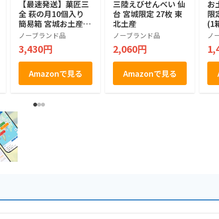
【最速発送】菓匠三
三陸えびせんべい 仙
お
全 萩の月10個入り
台 宮城限定 27枚 東
限
簡易箱 宮城お土産
北土産
(1
仙台銘菓
ん
ノーブランド品
ノーブランド品
ノ
風
3,430円
2,060円
1,
Amazonで見る
Amazonで見る