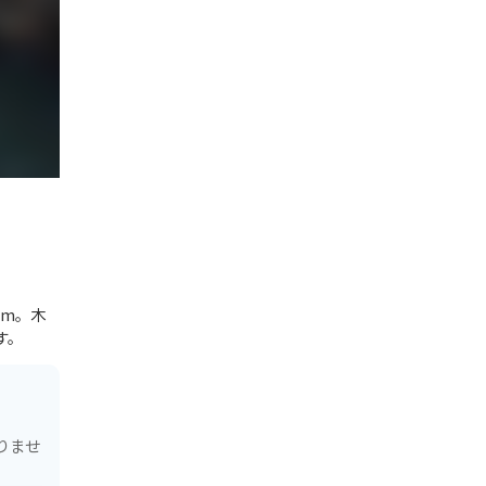
2m。木
す。
りませ