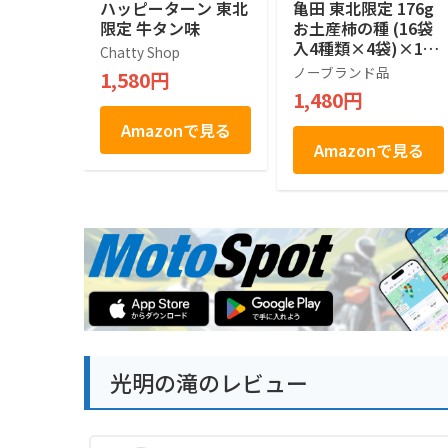
ハッピーターン 東北
亀田 東北限定 176g
限定 牛タン味
お土産柿の種 (16袋
入4種類×4袋)×1箱
Chatty Shop
田子にんにく味 いか
ノーブランド品
1,580円
焼き醤油マヨネーズ
1,480円
風味 ほたてバター
牛たん風味
Amazonで見る
Amazonで見る
光明の滝のレビュー