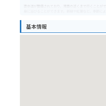
遊歩道が整備されており、滝壺の近くまで行くことが
身に浴びることができます。新緑や紅葉など、季節に
の休憩にも最適です。
基本情報
車で行く場合は、近くに無料駐車場があります。バイ
ツーリングにもおすすめです。