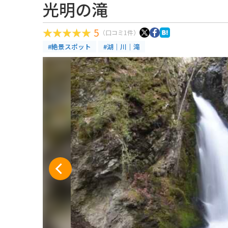
光明の滝
5
（口コミ1件）
#絶景スポット
#湖｜川｜滝