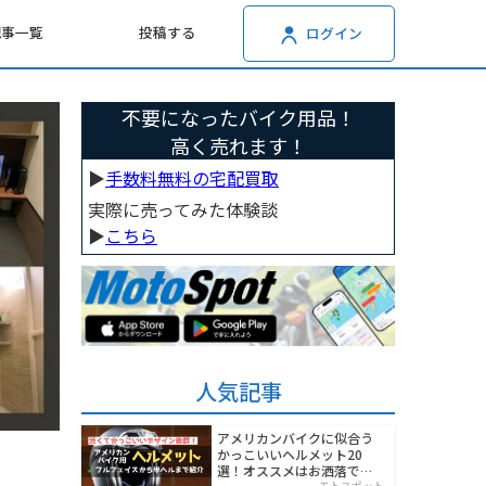
記事一覧
投稿する
ログイン
不要になったバイク用品！
高く売れます！
▶︎
手数料無料の宅配買取
実際に売ってみた体験談
▶︎
こちら
人気記事
アメリカンバイクに似合う
かっこいいヘルメット20
選！オススメはお洒落でワ
モトスポット