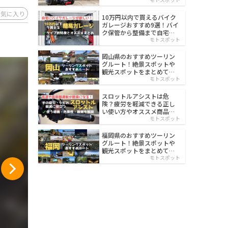
イルド
お気に入り
10万円以内で買えるバイク
ガレージおすすめ9選！バイ
ク保管から整備まで自宅で
楽々
モトスポット
岡山県のおすすめツーリン
グルート！絶景スポットや
観光スポットをまとめて紹
介
モトスポット
スロットルアシストは危
険？疲労を軽減できる正し
い使い方やオススメ商品を
紹介
モトスポット
福岡県のおすすめツーリン
グルート！絶景スポットや
観光スポットをまとめて紹
介
モトスポット