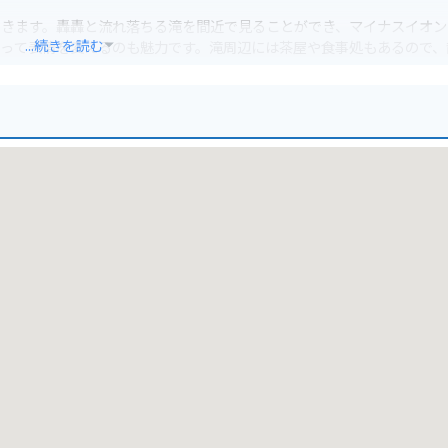
できます。轟轟と流れ落ちる滝を間近で見ることができ、マイナスイオン
...続きを読む
よって表情を変えるのも魅力です。滝周辺には茶屋や食事処もあるので、
クの場合も駐車場に停めることができます。滝までの道は比較的走りや