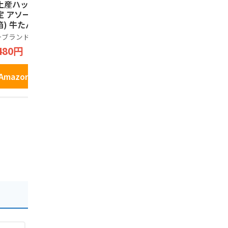
土産ハッピー 東北
天然生活 3種の笹か
蔵王銘菓 
定 アソート 24枚
まぼこアソート (10
16本入
箱) 牛たん風味 ず
枚入り） 常温 笹か
樹氷ロマン
だ味 ほたてバター
ま 宮城 仙台 名物 プ
ーブランド品
天然生活
1,698円
味 3種
レーン チーズ 牛タ
480円
2,499円
ン 詰め合わせ 個包
装 おかず おつまみ
Amazo
おやつ
Amazonで見る
Amazonで見る