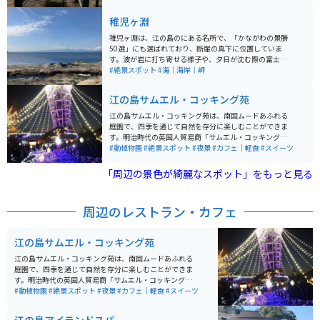
稚児ヶ淵
稚児ヶ淵は、江の島のにある名所で、「かながわの景勝
50選」にも選ばれており、断崖の真下に位置していま
す。波が岩に打ち寄せる様子や、夕日が沈む際の富士山
の景色が非常に美しく、磯釣りのスポットとしても人気
#絶景スポット
#海｜海岸｜岬
があります。稚児ヶ淵の名称は、過去に稚児白菊という
名前の若者がここから身を投げた伝説に由来していま
江の島サムエル・コッキング苑
す。
江の島サムエル・コッキング苑は、南国ムードあふれる
庭園で、四季を通じて自然を存分に楽しむことができま
す。明治時代の英国人貿易商「サムエル・コッキング」
に由来する和洋折衷の植物園です。 ここには世界中の珍
#動植物園
#絶景スポット
#夜景
#カフェ｜軽食
#スイーツ
しい植物が集められていて、藤沢市指定の天然記念物の
「クックアロウカリア」や「シマナンヨウスギ」、「ツ
「周辺の景色が綺麗なスポット」をもっと見る
カミヒイラギ」なども生育しています。また、関東大震
災などで失われたサムエル氏の温室跡も見学することが
できます。苑内には藤沢市と関連の深い姉妹都市エリア
周辺のレストラン・カフェ
もあります。 松本館では本格的な蕎麦を楽しんだり、蕎
麦打ち体験もできます。マイアミビーチ広場では片瀬海
岸とヨットハーバーを望むウッドデッキでフレンチトー
江の島サムエル・コッキング苑
ストなどを楽しむことができます。ポリョン広場では韓
国の国花である「ムクゲ」などを観賞することができま
江の島サムエル・コッキング苑は、南国ムードあふれる
す。春澤園では中国の伝統的な建築物を見ることができ
庭園で、四季を通じて自然を存分に楽しむことができま
ます。ウィンザー広場には美しい「カナディアンロー
す。明治時代の英国人貿易商「サムエル・コッキング」
ズ」が植えられています。
に由来する和洋折衷の植物園です。 ここには世界中の珍
#動植物園
#絶景スポット
#夜景
#カフェ｜軽食
#スイーツ
しい植物が集められていて、藤沢市指定の天然記念物の
「クックアロウカリア」や「シマナンヨウスギ」、「ツ