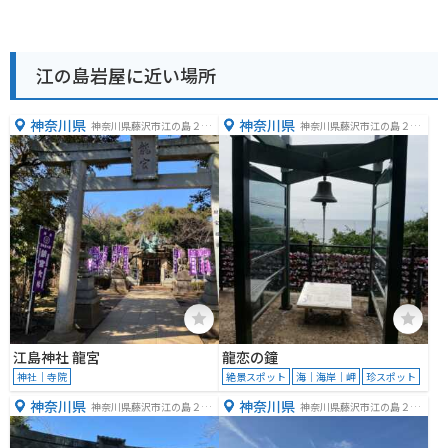
江の島岩屋に近い場所
神奈川県
神奈川県
神奈川県藤沢市江の島２丁
神奈川県藤沢市江の島２丁
目６
目
江島神社 龍宮
龍恋の鐘
神社｜寺院
絶景スポット
海｜海岸｜岬
珍スポット
神奈川県
神奈川県
神奈川県藤沢市江の島２丁
神奈川県藤沢市江の島２丁
目５
目５−２