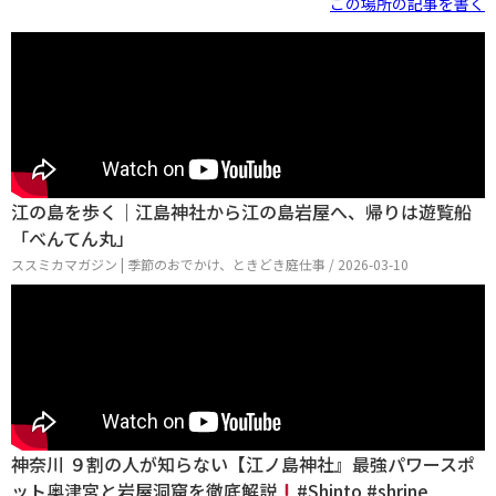
この場所の記事を書く
江の島を歩く｜江島神社から江の島岩屋へ、帰りは遊覧船
「べんてん丸」
ススミカマガジン | 季節のおでかけ、ときどき庭仕事 / 2026-03-10
神奈川 ９割の人が知らない【江ノ島神社』最強パワースポ
ット奥津宮と岩屋洞窟を徹底解説
#Shinto #shrine