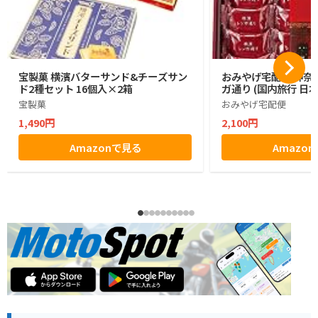
宝製菓 横濱バターサンド&チーズサン
おみやげ宅配便 神奈川
ド2種セット 16個入×2箱
ガ通り (国内旅行 日
宝製菓
おみやげ宅配便
1,490円
2,100円
Amazonで見る
Amazo