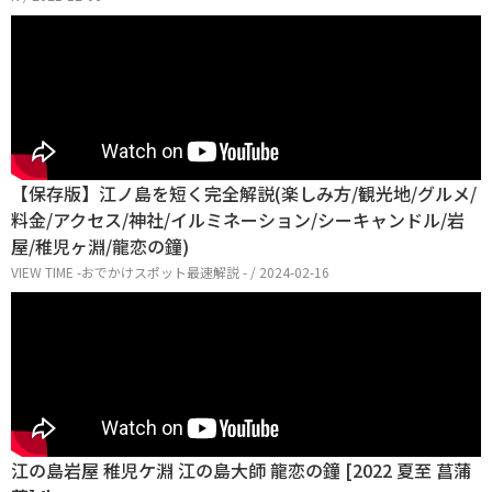
【保存版】江ノ島を短く完全解説(楽しみ方/観光地/グルメ/
料金/アクセス/神社/イルミネーション/シーキャンドル/岩
屋/稚児ヶ淵/龍恋の鐘)
VIEW TIME -おでかけスポット最速解説 - / 2024-02-16
江の島岩屋 稚児ケ淵 江の島大師 龍恋の鐘 [2022 夏至 菖蒲