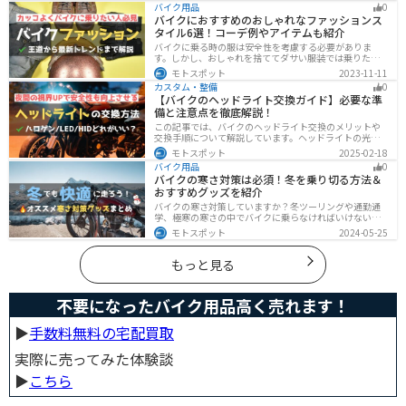
バイク用品
0
の基本と暑さ対策グッズを紹介します！
バイクにおすすめのおしゃれなファッションス
タイル6選！コーデ例やアイテムも紹介
バイクに乗る時の服は安全性を考慮する必要がありま
す。しかし、おしゃれを捨ててダサい服装では乗りたく
ないですよね？せっかくならカッコよく風を切って街を
モトスポット
2023-11-11
歩きたいもの。この記事では、そんな願いを叶えるた
カスタム・整備
0
め、王道から流行ファッションまでバイクに乗るときの
【バイクのヘッドライト交換ガイド】必要な準
ファッションを解説します。
備と注意点を徹底解説！
この記事では、バイクのヘッドライト交換のメリットや
交換手順について解説しています。ヘッドライトの光が
弱くなっていませんか？夜間の視界を改善するために
モトスポット
2025-02-18
は、適切なヘッドライト交換が必要です。自分で交換す
バイク用品
0
る方法からショップに依頼する場合の費用までわかりや
バイクの寒さ対策は必須！冬を乗り切る方法＆
すくお伝えします！
おすすめグッズを紹介
バイクの寒さ対策していますか？冬ツーリングや通勤通
学、極寒の寒さの中でバイクに乗らなければいけない時
でも快適に乗る方法をまとめました！オススメの寒さ対
モトスポット
2024-05-25
策グッズも紹介しているので、これで寒い冬でも快適に
バイクに乗りましょう！
もっと見る
不要になったバイク用品高く売れます！
▶︎
手数料無料の宅配買取
実際に売ってみた体験談
▶︎
こちら