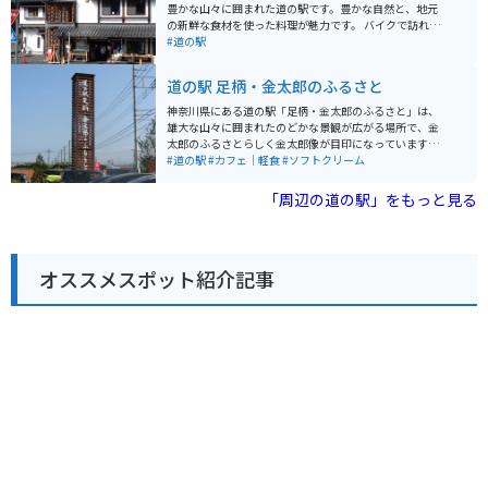
眺めながら食事ができるテラス席もあり、潮風を感じな
豊かな山々に囲まれた道の駅です。豊かな自然と、地元
がらゆったりとした時間を過ごせます。 バイクで訪れる
の新鮮な食材を使った料理が魅力です。 バイクで訪れる
方には、無料の駐輪場が用意されているので安心です。
際は、宮ヶ瀬湖やヤビツ峠など、周辺のワインディング
#道の駅
国道134号線は、海岸線を走る風光明媚なルートなの
ロードをツーリングする拠点としても最適です。道の駅
で、ツーリングの休憩スポットとしても最適です。近隣
には、バイクスタンドも完備されています。 地元の特産
道の駅 足柄・金太郎のふるさと
には、江の島や鎌倉などの人気観光スポットも点在して
品である、新鮮な野菜や果物、手作りジャムなどが人気
おり、足を延ばしてみるのも良いでしょう。 道の駅 湘南
です。また、レストランでは、地元産の食材をふんだん
神奈川県にある道の駅「足柄・金太郎のふるさと」は、
ちがさき では、定期的にイベントも開催されています。
に使った料理を楽しむことができます。特に、地元産の
雄大な山々に囲まれたのどかな景観が広がる場所で、金
地元のアーティストによるライブや、季節のイベントな
猪肉を使った「猪肉丼」は、ここでしか味わえない人気
太郎のふるさとらしく金太郎像が目印になっています。
ど、湘南の文化に触れることができる機会です。イベン
メニューです。
リニューアルされた施設は清潔感があり、広くはない店
#道の駅
#カフェ｜軽食
#ソフトクリーム
ト情報は、公式ウェブサイトで確認できます。 お土産に
内に地元の特産品がぎっしり並び、試食も豊富で選ぶ楽
は、湘南名物のしらすを使った加工品や、地元産の柑橘
しさがあります。地元のお肉やそばなどグルメも充実し
「周辺の道の駅」をもっと見る
を使ったお菓子などがおすすめです。 少し足を延ばせ
ており、ドライブやツーリングの休憩スポットとして最
ば、茅ヶ崎サザンCという商業施設があり、地元の名産
適。名物は折り畳まれたようなユニークな形のソフトク
品を購入することもできます。茅ヶ崎市はサザンオール
リームで、きんたろうの斧を模したスプーンが添えられ
スターズの桑田佳祐さんの出身地としても知られてお
ているのも面白いポイント。旅の途中にほっこり楽しめ
り、ゆかりの地を巡るのもおすすめです。
オススメスポット紹介記事
る寄り道スポットです。