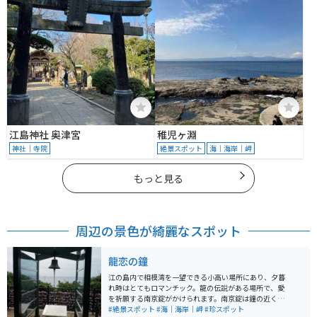
江島神社 奥津宮
稚児ヶ淵
神社｜寺院
絶景スポット
海｜海岸｜岬
もっと見る
周辺の景色が綺麗なスポット
龍恋の鐘
江の島内で相模湾を一望できる小高い場所にあり、夕暮
れ時はとてもロマンチック。龍の伝説がある場所で、愛
を祈願する南京錠がかけられます。南京錠は鐘の近くで
はなく、林道手前のお店で販売しています。
#絶景スポット
#海｜海岸｜岬
#珍スポット