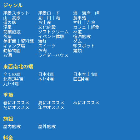
ジャンル
絶景スポット
絶景ロード
海｜海岸｜岬
山｜高原
湖｜川｜滝
食事処
道の駅
お土産
神社｜寺院
温泉
文化施設
カフェ｜軽食
商業施設
ソフトクリーム
林道
夜景
イベント体験
宿泊施設
美術館｜資料館
海鮮
ダム
キャンプ場
スイーツ
珍スポット
動植物園
お肉
麺類
お酒
ライダーハウス
東西南北の端
全ての端
日本4端
日本本土4端
北海道4端
本州4端
四国4端
九州4端
季節
春にオススメ
夏にオススメ
秋にオススメ
冬にオススメ
年中オススメ
施設
屋内施設
屋外施設
料金