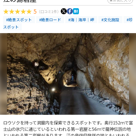
5
（口コミ1件）
#絶景スポット
#絶景ロード
#海｜海岸｜岬
#文化施設
#珍
スポット
ロウソクを持って洞窟内を探索できるスポットです。奥行152ｍで富
士山の氷穴に通じているといわれる第一岩屋と56ｍで龍神伝説の地
といわれる第二岩屋があります。江の島信仰発祥の地ともいわれる