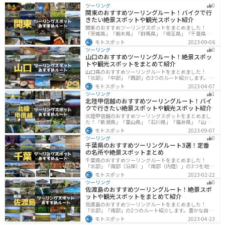
ツーリング
0
関東のおすすめツーリングルート！バイクで行
きたい絶景スポットや観光スポット紹介
関東のおすすめツーリングスポットをまとめました！
「茨城県」「栃木県」「群馬県」「埼玉県」「千葉県」
「東京都」「神奈川県」の各県の観光地紹介します。自
モトスポット
2023-09-06
然豊かな山々や湖、温泉地が点在し、四季折々の景色を
ツーリング
0
楽しめるスポットが多数あります。バイクで関東にツー
山口のおすすめツーリングルート！絶景スポッ
リングに行く際は参考にしてください。
トや観光スポットをまとめて紹介
山口県のおすすめツーリングルートをまとめました！
「北部」「中部」「西部」の3つのルート紹介します。美
しい海岸線や山々を楽しむことができます。バイクで山
モトスポット
2023-04-07
口県にツーリングに行く際は参考にしてください。
ツーリング
1
北陸甲信越のおすすめツーリングルート！バイ
クで行きたい絶景スポットや観光スポット紹介
北陸甲信越のおすすめツーリングスポットをまとめまし
た！「新潟県」「富山県」「石川県」「福井県」「山梨
県」「長野県」の各県の観光地紹介します。自然豊かな
モトスポット
2023-09-07
山々や湖、温泉地が点在し、四季折々の景色を楽しめる
ツーリング
0
スポットが多数あります。バイクで北陸甲信越にツーリ
千葉県のおすすめツーリングルート3選！定番
ングに行く際は参考にしてください。
の名所や絶景スポットまとめ
千葉県のおすすめツーリングルートをまとめました！
「北部」「南部（沿岸）」「南部（内陸）」の3つを地域
別で紹介します！千葉は首都圏からのアクセスも良く、
モトスポット
2023-02-22
海と山どちらも堪能できるのでツーリングには最適な場
ツーリング
0
所です。
佐渡島のおすすめツーリングルート！絶景スポ
ットや観光スポットをまとめて紹介
佐渡島のおすすめツーリングルートをまとめました！
「北部」「南部」の2つのルート紹介します。豊かな自然
と歴史的なスポット、トキなどの貴重な動物を見られる
モトスポット
2023-04-23
スポットが多数あります。バイクで佐渡島にツーリング