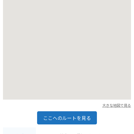
があります。洞窟内は足元が滑りやすいため、歩きやすい靴で
行くことをおすすめします。
大きな地図で見る
ここへのルートを見る