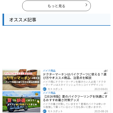
に行く際は参考にしてください。
もっと見る
オススメ記事
バイク用品
0
ドクターマーチンはバイクブーツに使える？選
び方やオススメ商品、注意点を解説
バイク用にドクターマーチンを履きたい人必見！ドクタ
ーマーチンはスタイリッシュでカッコイイデザインと高
い機能性で快適なライディングが可能です。バイク用ブ
モトスポット
2023-06-01
ーツで選ぶべきポイントや注意点などまとめましたの
バイク用品
1
で、バイクブーツを探している人は参考にしてくださ
【2026年版】夏のバイクツーリングを快適にす
い。
るおすすめ暑さ対策グッズ
バイクの暑さ対策していますか？夏場のバイクは辛いか
ら我慢して乗っているという方も多いと思いますが、し
っかりと暑さ対策をすれば夏場でも快適にバイクに乗る
モトスポット
2025-08-26
ことができます！この記事では、夏場のバイク暑さ対策