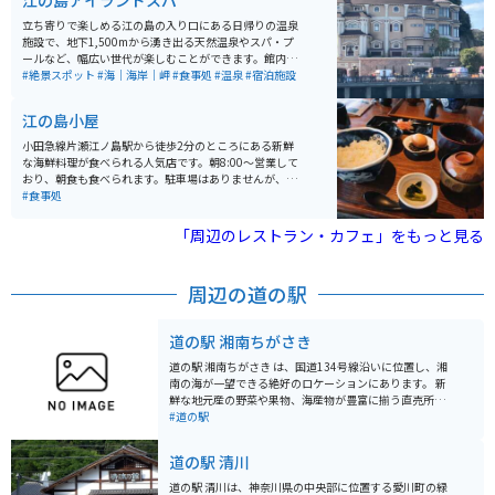
江の島アイランドスパ
カミヒイラギ」なども生育しています。また、関東大震
災などで失われたサムエル氏の温室跡も見学することが
立ち寄りで楽しめる江の島の入り口にある日帰りの温泉
できます。苑内には藤沢市と関連の深い姉妹都市エリア
施設で、地下1,500mから湧き出る天然温泉やスパ・プ
もあります。 松本館では本格的な蕎麦を楽しんだり、蕎
ールなど、幅広い世代が楽しむことができます。館内か
麦打ち体験もできます。マイアミビーチ広場では片瀬海
らは江の島の美しい風景だけではなく、雄大な富士山も
#絶景スポット
#海｜海岸｜岬
#食事処
#温泉
#宿泊施設
岸とヨットハーバーを望むウッドデッキでフレンチトー
一望でき、海と山を両方楽しむことができます。宿泊も
ストなどを楽しむことができます。ポリョン広場では韓
可能なので、江の島で一日過ごしたい方にもおすすめで
江の島小屋
国の国花である「ムクゲ」などを観賞することができま
す。
す。春澤園では中国の伝統的な建築物を見ることができ
小田急線片瀬江ノ島駅から徒歩2分のところにある新鮮
ます。ウィンザー広場には美しい「カナディアンロー
な海鮮料理が食べられる人気店です。朝8:00～営業して
ズ」が植えられています。
おり、朝食も食べられます。駐車場はありませんが、お
店から徒歩１分のところに江ノ電駐車センターがあり、
#食事処
バイクも駐車できます。お昼時間帯は混雑していている
ので、早めにいって外の待合席で待機しておくと良いで
「周辺のレストラン・カフェ」をもっと見る
す。
周辺の道の駅
道の駅 湘南ちがさき
道の駅 湘南ちがさき は、国道134号線沿いに位置し、湘
南の海が一望できる絶好のロケーションにあります。 新
鮮な地元産の野菜や果物、海産物が豊富に揃う直売所
は、湘南の豊かな恵みを感じられるスポットです。朝ど
#道の駅
れの魚介類や、旬の野菜を使った惣菜、地元産の柑橘を
使ったジュースなど、湘南の味覚を堪能できます。 ま
道の駅 清川
た、レストランでは、しらす丼や地魚を使った料理な
ど、地元の食材を活かしたメニューが楽しめます。海を
道の駅 清川は、神奈川県の中央部に位置する愛川町の緑