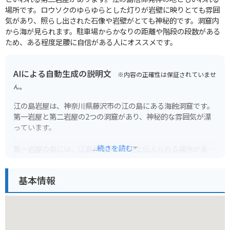
場所です。ロウソクのゆらゆらとした灯りが岩壁に映りとても雰囲
気があり、照らし出された石像や岩壁がとても神秘的です。洞窟内
から海が見られます。駐車場からかなりの距離や階段の段数がある
ため、ある程度足腰に自信がある人にオススメです。
AIによる自動生成の説明文
※内容の正確性は保証されていませ
ん。
江の島岩屋は、神奈川県藤沢市の江の島にある海蝕洞窟です。
第一岩屋と第二岩屋の2つの洞窟があり、神秘的な雰囲気が漂
っています。
...続きを読む
第一岩屋の奥には、江島神社発祥の地と伝えられる場所があ
り、龍神の像や石碑などが安置されています。また、ろうそく
を持って洞窟内を巡ることもできます。第二岩屋は、波の浸食
基本情報
によってできた複雑な地形が特徴で、自然の力強さを感じられ
ます。
江の島岩屋までは、江の島島内を走る江ノ電バスや、徒歩でア
クセスできます。バイクの場合は、江の島入り口付近に駐輪場