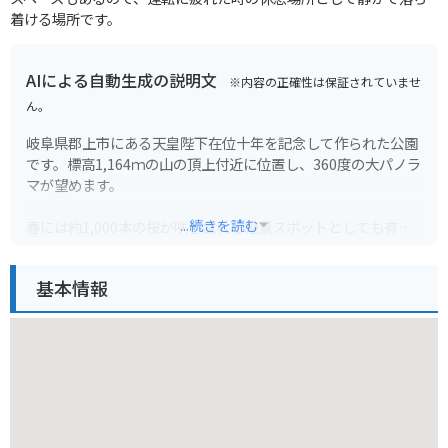
着ける場所です。
AIによる自動生成の説明文
※内容の正確性は保証されていませ
ん。
岐阜県郡上市にある天皇陛下在位十年を記念して作られた公園
です。標高1,164ｍの山の頂上付近に位置し、360度の大パノラ
マが望めます。
...続きを読む
春には約1,000本の桜が咲き乱れる絶景スポットとしても有名
で、例年4月中旬から5月上旬にかけて見頃を迎えます。山頂ま
ではドライブウェイが整備されており、車でもアクセス可能で
基本情報
す。
バイクで行く場合は、道幅が狭くカーブも多いので注意が必要
です。駐車場は無料で利用できます。