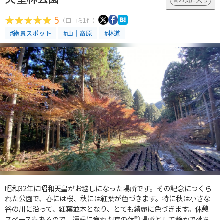
5
（口コミ1件）
#絶景スポット
#山｜高原
#林道
昭和32年に昭和天皇がお越しになった場所です。その記念につくら
れた公園で、春には桜、秋には紅葉が色づきます。特に秋は小さな
谷の川に沿って、紅葉並木となり、とても綺麗に色づきます。休憩
スペースもあるので、運転に疲れた時の休憩場所として静かで落ち