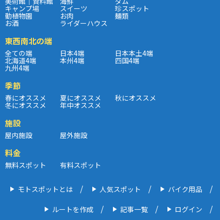
美術館｜資料館
海鮮
ダム
キャンプ場
スイーツ
珍スポット
動植物園
お肉
麺類
お酒
ライダーハウス
東西南北の端
全ての端
日本4端
日本本土4端
北海道4端
本州4端
四国4端
九州4端
季節
春にオススメ
夏にオススメ
秋にオススメ
冬にオススメ
年中オススメ
施設
屋内施設
屋外施設
料金
無料スポット
有料スポット
モトスポットとは
人気スポット
バイク用品
ルートを作成
記事一覧
ログイン