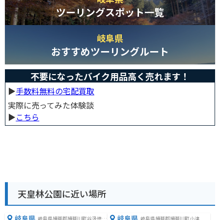
ツーリングスポット一覧
岐阜県
おすすめツーリングルート
不要になったバイク用品高く売れます！
▶︎
手数料無料の宅配買取
実際に売ってみた体験談
▶︎
こちら
天皇林公園に近い場所
岐阜県
岐阜県
岐阜県揖斐郡揖斐川町谷汲徳積
岐阜県揖斐郡揖斐川町小津