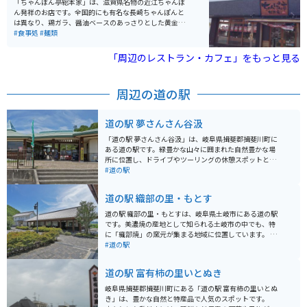
「ちゃんぽん亭総本家」は、滋賀県名物の近江ちゃんぽ
ん発祥のお店です。全国的にも有名な長崎ちゃんぽんと
は異なり、鶏ガラ、醤油ベースのあっさりとした黄金ス
ープが癖になる味わいです。ストレートの平麺にキャベ
#食事処
#麺類
ツ、もやし、豚肉などがたっぷりと乗ったこのちゃんぽ
んは、誰からも好まれる味だと思います。
「周辺のレストラン・カフェ」をもっと見る
周辺の道の駅
道の駅 夢さんさん谷汲
「道の駅 夢さんさん谷汲」は、岐阜県揖斐郡揖斐川町に
ある道の駅です。緑豊かな山々に囲まれた自然豊かな場
所に位置し、ドライブやツーリングの休憩スポットとし
て人気があります。 地元の新鮮な野菜や果物が並ぶ直売
#道の駅
所は、お土産探しにも最適です。また、レストランで
は、地元の食材をふんだんに使った料理を楽しむことが
道の駅 織部の里・もとす
できます。特に、揖斐川町の特産品である「揖斐茶」を
使ったスイーツはおすすめです。 バイクで訪れる場合、
道の駅 織部の里・もとすは、岐阜県土岐市にある道の駅
道の駅には広々とした駐車場が完備されているので安心
です。美濃焼の産地として知られる土岐市の中でも、特
です。周辺には、揖斐川沿いを走る風光明媚な道が多
に「織部焼」の窯元が集まる地域に位置しています。 施
く、ツーリングにも最適なエリアです。道の駅から少し
設内には、地元で採れた新鮮な野菜や果物を販売する農
#道の駅
足を延ばせば、歴史ある谷汲山華厳寺を訪れることもで
産物直売所や、織部焼をはじめとする美濃焼の器を販売
きます。 道の駅 夢さんさん谷汲は、自然と触れ合いなが
するショップ、地元の食材を使った料理を提供するレス
道の駅 富有柿の里いとぬき
ら、地元の美味しいものを楽しめる場所です。ドライブ
トランなどがあります。 バイクで訪れる場合、道の駅に
やツーリングの際には、ぜひ立ち寄ってみてください。
は広々とした駐車場が完備されているので安心です。ま
岐阜県揖斐郡揖斐川町にある「道の駅 富有柿の里いとぬ
た、周辺には窯元巡りが楽しめる「織部ヒルズ」や、自
き」は、豊かな自然と特産品で人気のスポットです。
然豊かな公園など、観光スポットも充実しています。 道