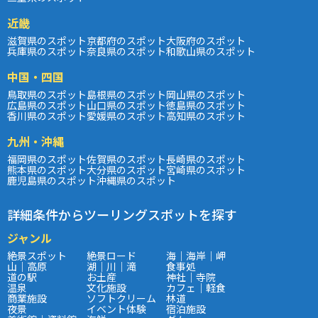
近畿
滋賀県のスポット
京都府のスポット
大阪府のスポット
兵庫県のスポット
奈良県のスポット
和歌山県のスポット
中国・四国
鳥取県のスポット
島根県のスポット
岡山県のスポット
広島県のスポット
山口県のスポット
徳島県のスポット
香川県のスポット
愛媛県のスポット
高知県のスポット
九州・沖縄
福岡県のスポット
佐賀県のスポット
長崎県のスポット
熊本県のスポット
大分県のスポット
宮崎県のスポット
鹿児島県のスポット
沖縄県のスポット
詳細条件からツーリングスポットを探す
ジャンル
絶景スポット
絶景ロード
海｜海岸｜岬
山｜高原
湖｜川｜滝
食事処
道の駅
お土産
神社｜寺院
温泉
文化施設
カフェ｜軽食
商業施設
ソフトクリーム
林道
夜景
イベント体験
宿泊施設