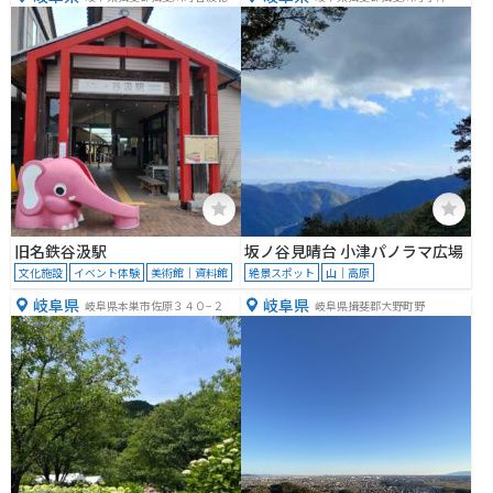
１４１２
旧名鉄谷汲駅
坂ノ谷見晴台 小津パノラマ広場
文化施設
イベント体験
美術館｜資料館
絶景スポット
山｜高原
岐阜県
岐阜県
岐阜県本巣市佐原３４０−２
岐阜県揖斐郡大野町野