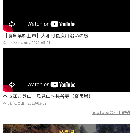
【岐阜県郡上市】大和町長良川沿いの桜
郡上どっとcom / 2021-05-21
へっぽこ登山 鳥見山〜長谷寺（奈良県）
へっぽこ登山 / 2018-03-07
YouTubeの利用規約
岐阜県