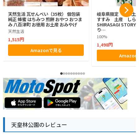
天然生活 瓦せんべい（35枚） 個包装
岐阜県限定 岐阜土
純正 蜂蜜 はちみつ 煎餅 おやつ おつま
すすみ 土産 しら
み 八百津町 お徳用 お土産 おみやげ
SHIRASAGI STOR
り…
天然生活
100%
1,515円
1,498円
Amazonで見る
Amazo
天皇林公園のレビュー