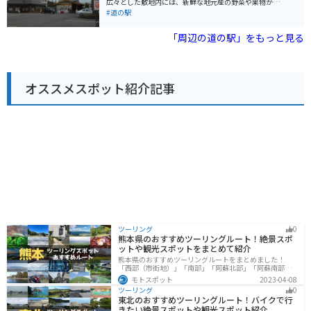
広々とした敷地内には、新鮮な地元産の野菜や果物が並
の駅 織部の里・もとすは、美濃焼の魅力に触れながら、
ぶ農産物直売所や、岐阜県の名産品を扱うお土産コーナ
#道の駅
地元の美味しいものを楽しめる道の駅です。
ーがあります。 中でも、この地域で古くから栽培されて
いる「富有柿」は、甘みが強く濃厚な味わいで、お土産
「周辺の道の駅」をもっと見る
に最適です。 柿を使った加工品も充実しており、柿の葉
茶や柿ジャムなども人気です。 レストランでは、地元産
の食材を使った料理を楽しむことができます。 特におす
すめは、富有柿を使ったスイーツです。 柿ソフトクリー
オススメスポット紹介記事
ムや柿パフェなど、ここでしか味わえないオリジナルメ
ニューが人気を集めています。 道の駅には、広々とした
駐車場と休憩スペースが完備されており、ドライブ中の
休憩に最適です。 バイクツーリングの休憩ポイントとし
ても人気があり、多くのライダーが訪れます。 周辺に
は、四季折々の景色が楽しめる自然豊かなスポットがた
くさんあります。 春には、揖斐川沿いを彩る桜並木が美
しく、お花見スポットとしても人気です。 秋には、山々
が赤や黄色に色づき、紅葉狩りを楽しむことができま
す。 道の駅 富有柿の里いとぬきは、地元の美味しいもの
を堪能できるだけでなく、自然と触れ合いながらゆった
りと過ごすことができる魅力的なスポットです。 観光の
拠点としても最適なので、ぜひ一度訪れてみてくださ
い。
ツーリング
0
熊本県のおすすめツーリングルート！絶景スポ
ットや観光スポットをまとめて紹介
熊本県のおすすめツーリングルートをまとめました！
「西部（市街地）」「南部」「阿蘇北部」「阿蘇南部」
の4つのルート紹介します。阿蘇山や天草諸島をはじめと
モトスポット
2023-04-08
した豊かな自然や、熊本城や水前寺成趣園など歴史ある
ツーリング
0
観光スポットが多数あり、様々な楽しみ方ができます。
東北のおすすめツーリングルート！バイクで行
バイクで熊本県にツーリングに行く際は参考にしてくだ
きたい絶景スポットや観光スポット紹介
さい。