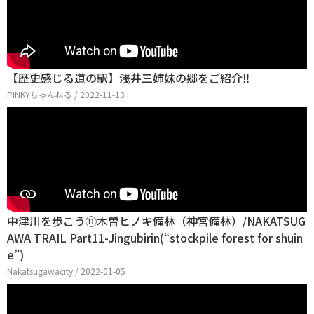
【歴史感じる道の駅】浅井三姉妹の郷をご紹介‼︎
PINKYちゃんねる / 2022-11-13
中津川を歩こう⑪木曽ヒノキ備林（神宮備林）/NAKATSUG
AWA TRAIL Part11-Jingubirin(“stockpile forest for shuin
e”)
Nakatsugawacity / 2022-01-05