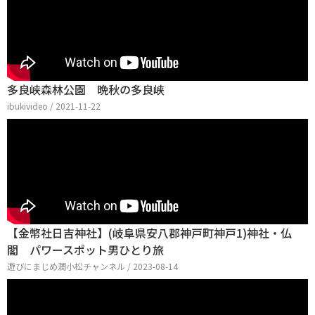
多良峡森林公園 晩秋の多良峡
ibukivideo / 2021-11-22
【金幣社日吉神社】(岐阜県安八郡神戸町神戸1)神社・仏
閣 パワースポット男ひとり旅
遊びにまじめ潤小松チャンネル / 2023-08-14