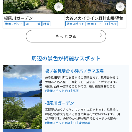
根尾川ガーデン
大谷スカイライン野村山展望台
絶景スポット
湖｜川｜滝
林道
絶景スポット
絶景ロード
山｜高原
もっと見る
周辺の景色が綺麗なスポット
坂ノ谷見晴台 小津パノラマ広場
岐阜県揖斐川町にある穴場の見晴台です。見晴台からは
大垣市と名古屋市、桑名市を一望することができます。
朝昼は山を一望することができ、夜は夜景を拝むことが
できます。穴場のため、交通量も少なく誰でも楽しむこ
#絶景スポット
#山｜高原
とができます。 見晴台までは車またはバイクで行くこと
ができます。幅の狭い舗装された道路を3km登っていき
根尾川ガーデン
ます。ところどころ落ち葉や落石があるため注意が必要
です。道幅は狭いですが、すれ違う車はめったにいない
紫陽花がたくさん咲いていますスポットです。駐車場に
ため、ゆっくり登っていくことができます。約20分で到
は自分の背丈を超える高さの紫陽花が咲いています。6月
着します。駐車場が砂利になっており、普通車2台分くら
が見頃です。 色鮮やかな鯉が駐車場とガーデンの間の堀
いのスペースがあります。斜度が大きいため帰りは注意
で泳いでいます。ガーデン内にはベンチと机があり、屋
#絶景スポット
#湖｜川｜滝
#林道
して下ってください。
根付きなので涼むことが出来ます。6月に楽しめるツーリ
ングスポットです。