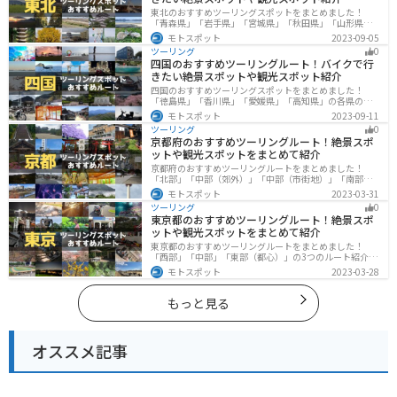
東北のおすすめツーリングスポットをまとめました！
「青森県」「岩手県」「宮城県」「秋田県」「山形県」
「福島県」の各県の観光地紹介します。自然豊かな山々
モトスポット
2023-09-05
や湖、温泉地が点在し、四季折々の景色を楽しめるスポ
ツーリング
0
ットが多数あります。バイクで東北にツーリングに行く
四国のおすすめツーリングルート！バイクで行
際は参考にしてください。
きたい絶景スポットや観光スポット紹介
四国のおすすめツーリングスポットをまとめました！
「徳島県」「香川県」「愛媛県」「高知県」の各県の観
光地紹介します。自然豊かな山々や湖、温泉地が点在
モトスポット
2023-09-11
し、四季折々の景色を楽しめるスポットが多数ありま
ツーリング
0
す。バイクで四国にツーリングに行く際は参考にしてく
京都府のおすすめツーリングルート！絶景スポ
ださい。
ットや観光スポットをまとめて紹介
京都府のおすすめツーリングルートをまとめました！
「北部」「中部（郊外）」「中部（市街地）」「南部」
の4つのルート紹介します。古い町並みや神社仏閣、自然
モトスポット
2023-03-31
に囲まれた風光明媚なスポットが数多く存在し、様々な
ツーリング
0
楽しみ方ができます。バイクで京都府にツーリングに行
東京都のおすすめツーリングルート！絶景スポ
く際は参考にしてください。
ットや観光スポットをまとめて紹介
東京都のおすすめツーリングルートをまとめました！
「西部」「中部」「東部（都心）」の3つのルート紹介し
ます。西に行けば奥多摩の自然、東に行けば都心スポッ
モトスポット
2023-03-28
トと、自然も街も楽しめるスポットが多数あります。バ
イクで東京都にツーリングに行く際は参考にしてくださ
い。
もっと見る
オススメ記事