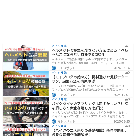
バイク知識
1
ヘルメットで髪型を崩さない方法はある？ぺち
ゃんこにならない対策を8つ紹介
ヘルメットで髪型が崩れるのって嫌ですよね。ライダー
誰しもが持つ悩み。原因は「蒸れ」と「圧迫による固
定」です。原因に対してしっかりと対策すればヘルメッ
モトスポット
2024-03-14
トを被っても髪型を崩さなくすることは可能です。今回
バイク知識
0
はその方法をまとめました。バイクに乗って髪型が崩れ
【モトブログの始め方】機材選びや撮影テクニ
るのが気になるという人は、参考にしてください。
ック、編集方法を徹底解説
モトブログの始め方を知りたい人必見！この記事では、
モトブログの始め方から成功のコツまでを解説します。
実は、モトブログを始めるには機材をそろえる必要があ
モトスポット
2024-10-01
ります。記事を読めば、モトブログを成功させるための
バイク知識
0
コツを知ることが可能です。
バイクタイヤのアマリングは恥ずかしい？危険
な消し方と安全な消し方を解説
アマリングがあると恥ずかしい、バイクを乗りこなせて
いないと思っていませんか？アマリングは極端なもので
なければ全く問題ありません。しかし、気になるという
モトスポット
2025-03-25
方がいるのも事実です。この記事では消した方がいいア
バイク知識
0
マリングや消し方を解説します。
【バイクの二人乗りの基礎知識】条件や罰則、
必要な装備を徹底解説！