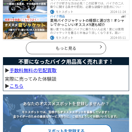
バイクが好きな方は必見！この記事では、バイクの二人
乗りに関する条件や罰則、必要な装備や注意点について
解説しています。実はバイクの二人乗りを安全に楽しむ
モトスポット
2024-11-24
ためには、条件やルールを知ることが大切です。この記
バイク用品
0
事を読めば、安全で快適なライディングを楽しめます。
夏用バイクジャケットの種類と選び方！オシャ
レでかっこいいオススメ9選も紹介
暑い夏でも快適にバイクに乗りたい人必見！夏には夏用
のジャケットを着ると半袖より涼しくなります。高い透
湿性のフルメッシュ素材やハーフメッシュはもちろん、
モトスポット
2024-05-11
デザイン性に優れたテキスタイルジャケットもあるの
で、カッコよくバイクに乗りたい人でも使える装備があ
ります。
もっと見る
不要になったバイク用品高く売れます！
▶︎
手数料無料の宅配買取
実際に売ってみた体験談
▶︎
こちら
あなたのオススメスポットを登録しませんか？
モトスポットでは、皆様からオススメスポットを募集しています！
全ライダーのための最高なサービス作りに、ご協力よろしくお願いいたします。
スポットを登録する