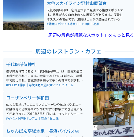
大谷スカイライン野村山展望台
天気の良い日は、名古屋市まで見渡せる絶景スポットで
す。視界が広く山の上の方に展望台があります。夜景も
オススメの場所です。道路はしっかり整備されているの
で、走りやすいです。登山やハイキングで利用の方にも
#絶景スポット
#絶景ロード
#山｜高原
上りやすい山です。
「周辺の景色が綺麗なスポット」をもっと見る
周辺のレストラン・カフェ
千代保稲荷神社
岐阜県海津市にある「千代保稲荷神社」は、商売繁盛の
神様が祀られています。地元では「おちょぼさん」の愛
称で親しまれ、商売繁盛を願って多くの参拝客が訪れる
神社です。 年間の参拝客の数は250万人にも及びます。
#お土産
#神社｜寺院
#商業施設
#ソフトクリーム
「おちょぼさん」では、お賽銭を奉納するのではなく、
稲荷神の御使いである狐に油揚げを奉納します。入口近
ローザンベリー多和田
くにお供えを売る店があるので、そこで藁に通された三
角の油揚げを購入しお供えします。
広大な敷地に7つのエリアのガーデンや羊たちやポニー
に触れ合える牧場やパンやピザ作り体験ができる場所な
どがあります。2019年3月31日には、ひつじのショーン
ファームガーデンがオープンしました。アニメに登場す
#イベント体験
#カフェ｜軽食
#お土産
る「牧場主の家」や「ひつじの小屋」がリアルに再現さ
れています。大人も子供も一緒になって楽しめるエリア
ちゃんぽん亭総本家 長浜バイパス店
です。