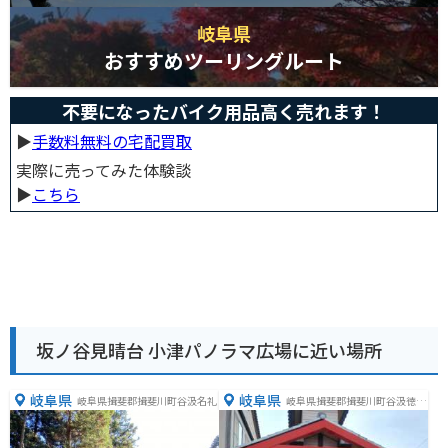
岐阜県
おすすめツーリングルート
不要になったバイク用品高く売れます！
▶︎
手数料無料の宅配買取
実際に売ってみた体験談
▶︎
こちら
坂ノ谷見晴台 小津パノラマ広場に近い場所
岐阜県
岐阜県
岐阜県揖斐郡揖斐川町谷汲名礼
岐阜県揖斐郡揖斐川町谷汲徳積
１４１２