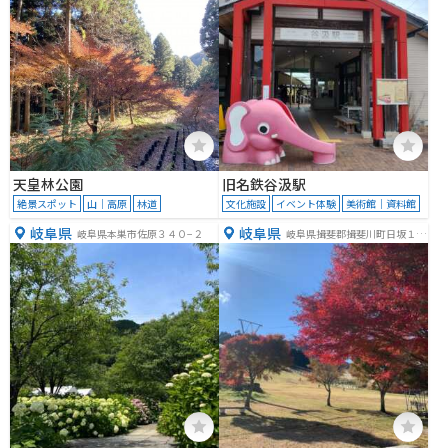
天皇林公園
旧名鉄谷汲駅
絶景スポット
山｜高原
林道
文化施設
イベント体験
美術館｜資料館
岐阜県
岐阜県
岐阜県本巣市佐原３４０−２
岐阜県揖斐郡揖斐川町日坂１５
０９−１５