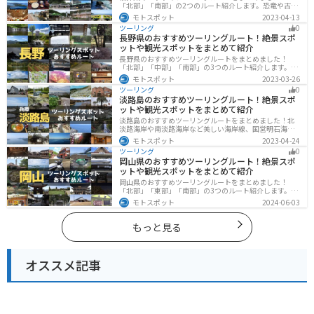
「北部」「南部」の2つのルート紹介します。恐竜や古代
遺跡、温泉地など魅力に溢れるスポットが多数ありま
モトスポット
2023-04-13
す。バイクで福井県にツーリングに行く際は参考にして
ツーリング
0
ください。
長野県のおすすめツーリングルート！絶景スポ
ットや観光スポットをまとめて紹介
長野県のおすすめツーリングルートをまとめました！
「北部」「中部」「南部」の3つのルート紹介します。諏
訪湖やビーナスラインのような全国でも有名なツーリン
モトスポット
2023-03-26
グスポットが多数あります。バイクで長野県にツーリン
ツーリング
0
グに行く際は参考にしてください。
淡路島のおすすめツーリングルート！絶景スポ
ットや観光スポットをまとめて紹介
淡路島のおすすめツーリングルートをまとめました！北
淡路海岸や南淡路海岸など美しい海岸線、国営明石海峡
公園や淡路夢舞台など、自然とアートが融合した施設も
モトスポット
2023-04-24
多数あります。バイクで淡路島にツーリングに行く際は
ツーリング
0
参考にしてください。
岡山県のおすすめツーリングルート！絶景スポ
ットや観光スポットをまとめて紹介
岡山県のおすすめツーリングルートをまとめました！
「北部」「東部」「南部」の3つのルート紹介します。岡
山市や倉敷市など、歴史ある街並みも魅力的で、バイク
モトスポット
2024-06-03
ツーリングに最適なスポットが多数あります。バイクで
岡山県にツーリングに行く際は参考にしてください。
もっと見る
オススメ記事