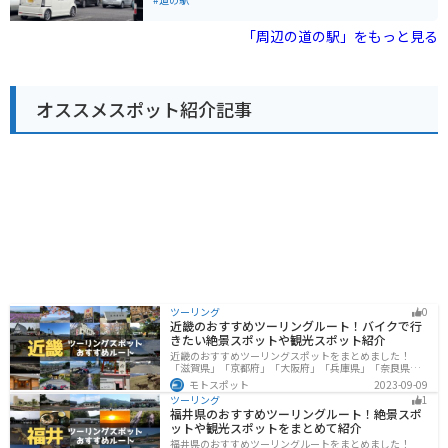
ます。\n\nバイクで訪れる場合、道の駅には広い駐車場
薄紅色の美しい桜で、その壮大さに圧倒されることでし
が完備されており、安心してバイクを停めることができ
ょう。道の駅には、地元の特産品や新鮮な野菜などを販
「周辺の道の駅」をもっと見る
ます。揖斐川町周辺は、山間部のワインディングロード
売する売店や、食事処もあります。特に、地元産のそば
や、川のせせらぎを感じられる景観の良いルートなど、
を使った料理や、飛騨牛を使った料理がおすすめです。
ツーリングにおすすめのスポットがたくさんあります。
バイクで訪れる際は、道の駅に隣接する駐車場にバイク
道の駅 星のふる里 ふじはしを拠点に、岐阜県の自然を満
専用のスペースがあるので利用しましょう。周辺は、山
喫するツーリングを楽しんでみてはいかがでしょうか。
オススメスポット紹介記事
間部のワインディングロードが続くため、ツーリングに
も最適なエリアです。ただし、桜の開花時期は交通量が
多くなるので注意が必要です。道の駅から少し足を伸ば
せば、温泉施設もあるので、ゆったりと旅の疲れを癒や
すのも良いでしょう。
ツーリング
0
近畿のおすすめツーリングルート！バイクで行
きたい絶景スポットや観光スポット紹介
近畿のおすすめツーリングスポットをまとめました！
「滋賀県」「京都府」「大阪府」「兵庫県」「奈良県」
「和歌山」の各県の観光地紹介します。自然豊かな山々
モトスポット
2023-09-09
や湖、温泉地が点在し、四季折々の景色を楽しめるスポ
ツーリング
1
ットが多数あります。バイクで近畿にツーリングに行く
福井県のおすすめツーリングルート！絶景スポ
際は参考にしてください。
ットや観光スポットをまとめて紹介
福井県のおすすめツーリングルートをまとめました！