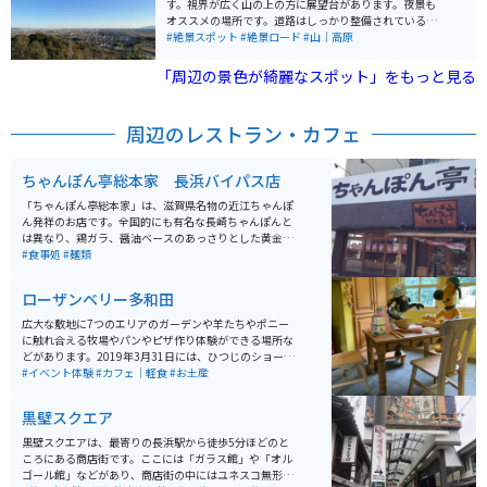
す。視界が広く山の上の方に展望台があります。夜景も
オススメの場所です。道路はしっかり整備されているの
で、走りやすいです。登山やハイキングで利用の方にも
#絶景スポット
#絶景ロード
#山｜高原
上りやすい山です。
「周辺の景色が綺麗なスポット」をもっと見る
周辺のレストラン・カフェ
ちゃんぽん亭総本家 長浜バイパス店
「ちゃんぽん亭総本家」は、滋賀県名物の近江ちゃんぽ
ん発祥のお店です。全国的にも有名な長崎ちゃんぽんと
は異なり、鶏ガラ、醤油ベースのあっさりとした黄金ス
ープが癖になる味わいです。ストレートの平麺にキャベ
#食事処
#麺類
ツ、もやし、豚肉などがたっぷりと乗ったこのちゃんぽ
んは、誰からも好まれる味だと思います。
ローザンベリー多和田
広大な敷地に7つのエリアのガーデンや羊たちやポニー
に触れ合える牧場やパンやピザ作り体験ができる場所な
どがあります。2019年3月31日には、ひつじのショーン
ファームガーデンがオープンしました。アニメに登場す
#イベント体験
#カフェ｜軽食
#お土産
る「牧場主の家」や「ひつじの小屋」がリアルに再現さ
れています。大人も子供も一緒になって楽しめるエリア
黒壁スクエア
です。
黒壁スクエアは、最寄りの長浜駅から徒歩5分ほどのと
ころにある商店街です。ここには「ガラス館」や「オル
ゴール館」などがあり、商店街の中にはユネスコ無形文