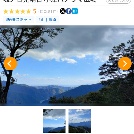
5
（口コミ1件）
#絶景スポット
#山｜高原