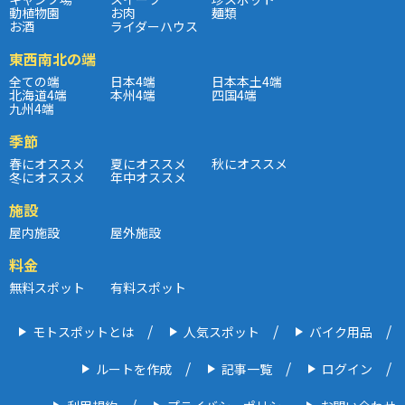
動植物園
お肉
麺類
お酒
ライダーハウス
東西南北の端
全ての端
日本4端
日本本土4端
北海道4端
本州4端
四国4端
九州4端
季節
春にオススメ
夏にオススメ
秋にオススメ
冬にオススメ
年中オススメ
施設
屋内施設
屋外施設
料金
無料スポット
有料スポット
モトスポットとは
人気スポット
バイク用品
ルートを作成
記事一覧
ログイン