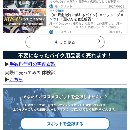
めてのバイクを購入する際のお店選びはとても重要で
す。どんなお店で購入するのがベストなのか？失敗しな
モトスポット
2024-06-03
いお店選びのポイントをまとめます。
バイク知識
0
【AT限定免許で乗れるバイク】メリット・デメ
リット・選び方を徹底解説！
ATバイクについて知りたい人必見！この記事では、ATバ
イクのメリット・デメリットや選び方について解説しま
す。 実はAT限定免許で乗れるバイクの種類は多数ありま
モトスポット
2024-09-26
す。記事を参考に、自分に合ったATバイクを選びましょ
う。
もっと見る
不要になったバイク用品高く売れます！
▶︎
手数料無料の宅配買取
実際に売ってみた体験談
▶︎
こちら
あなたのオススメスポットを登録しませんか？
モトスポットでは、皆様からオススメスポットを募集しています！
全ライダーのための最高なサービス作りに、ご協力よろしくお願いいたします。
スポットを登録する