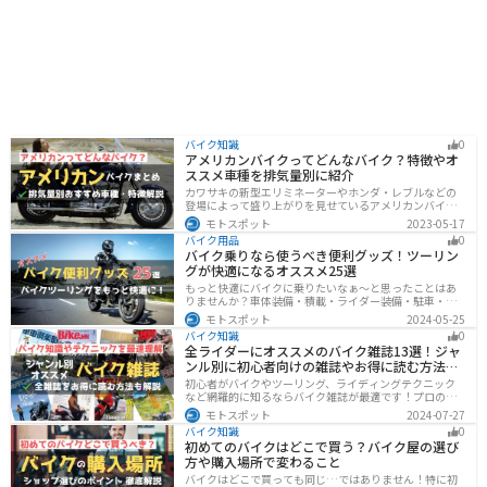
バイク知識
0
アメリカンバイクってどんなバイク？特徴やオ
ススメ車種を排気量別に紹介
カワサキの新型エリミネーターやホンダ・レブルなどの
登場によって盛り上がりを見せているアメリカンバイ
ク。スタイリッシュに乗れることはもちろん、ツーリン
モトスポット
2023-05-17
グや通学通勤もこなせるアメリカンバイクの特徴や、オ
バイク用品
0
ススメの車種についてご紹介します！
バイク乗りなら使うべき便利グッズ！ツーリン
グが快適になるオススメ25選
もっと快適にバイクに乗りたいなぁ〜と思ったことはあ
りませんか？車体装備・積載・ライダー装備・駐車・メ
ンテ・トラブル対応の6ジャンルで、バイクをもっと快適
モトスポット
2024-05-25
にするオススメ便利グッズを紹介します！
バイク知識
0
全ライダーにオススメのバイク雑誌13選！ジャ
ンル別に初心者向けの雑誌やお得に読む方法も
解説
初心者がバイクやツーリング、ライディングテクニック
など網羅的に知るならバイク雑誌が最適です！プロのラ
イターがしっかりと調べた情報とわかりやすい写真でま
モトスポット
2024-07-27
とめられているので、効率的に理解できます。そんなバ
バイク知識
0
イク雑誌をジャンル別にオススメのバイク雑誌をまとめ
初めてのバイクはどこで買う？バイク屋の選び
ました。サブスクサービスを利用すれば全ての雑誌をお
方や購入場所で変わること
得に読むことができるのでオススメです。
バイクはどこで買っても同じ…ではありません！特に初