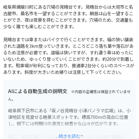
岐阜県揖斐川町にある穴場の見晴台です。見晴台からは大垣市と名
古屋市、桑名市を一望することができます。朝昼は山を一望するこ
とができ、夜は夜景を拝むことができます。穴場のため、交通量も
少なく誰でも楽しむことができます。
見晴台までは車またはバイクで行くことができます。幅の狭い舗装
された道路を3km登っていきます。ところどころ落ち葉や落石があ
るため注意が必要です。道幅は狭いですが、すれ違う車はめったに
いないため、ゆっくり登っていくことができます。約20分で到着し
ます。駐車場が砂利になっており、普通車2台分くらいのスペースが
あります。斜度が大きいため帰りは注意して下ってください。
AIによる自動生成の説明文
※内容の正確性は保証されていませ
ん。
岐阜県下呂市にある「坂ノ谷見晴台 小津パノラマ広場」は、小
津地区を見渡せる絶景スポットです。標高700mの高台に位置
し、眼下には飛騨川の清流と緑豊かな山々が広がります。
...続きを読む
特に、秋の紅葉シーズンは格別で、燃えるような赤や黄色に染