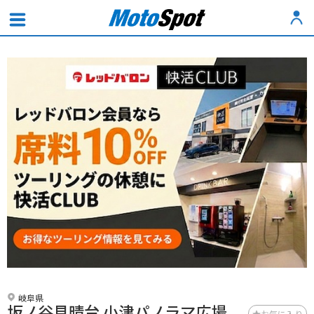
岐阜県
坂ノ谷見晴台 小津パノラマ広場
お気に入り