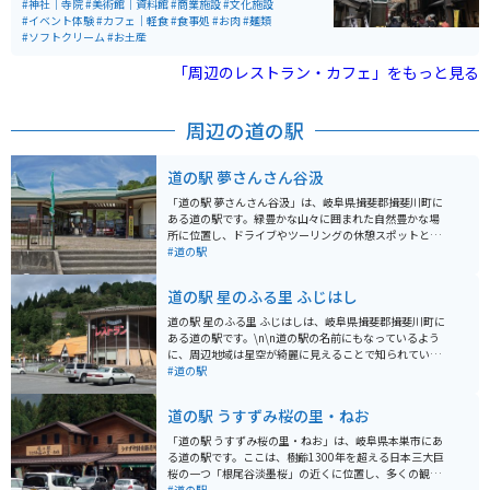
化遺産に指定された曳山祭りについて学べる「曳山博物
#神社｜寺院
#美術館｜資料館
#商業施設
#文化施設
館」や「海洋堂」のフィギュアミュージカルもありま
#イベント体験
#カフェ｜軽食
#食事処
#お肉
#麺類
す。 長浜名物ののっぺいうどんや鯖そうめん、近江牛な
#ソフトクリーム
#お土産
どが食べられるお店もあり、写真映えする食べ歩きスイ
ーツ店なども多くあるため、幅広い年齢層が楽しめま
「周辺のレストラン・カフェ」をもっと見る
す。
周辺の道の駅
道の駅 夢さんさん谷汲
「道の駅 夢さんさん谷汲」は、岐阜県揖斐郡揖斐川町に
ある道の駅です。緑豊かな山々に囲まれた自然豊かな場
所に位置し、ドライブやツーリングの休憩スポットとし
て人気があります。 地元の新鮮な野菜や果物が並ぶ直売
#道の駅
所は、お土産探しにも最適です。また、レストランで
は、地元の食材をふんだんに使った料理を楽しむことが
道の駅 星のふる里 ふじはし
できます。特に、揖斐川町の特産品である「揖斐茶」を
使ったスイーツはおすすめです。 バイクで訪れる場合、
道の駅 星のふる里 ふじはしは、岐阜県揖斐郡揖斐川町に
道の駅には広々とした駐車場が完備されているので安心
ある道の駅です。\n\n道の駅の名前にもなっているよう
です。周辺には、揖斐川沿いを走る風光明媚な道が多
に、周辺地域は星空が綺麗に見えることで知られていま
く、ツーリングにも最適なエリアです。道の駅から少し
す。夜間は駐車場も開放されているため、満天の星空を
#道の駅
足を延ばせば、歴史ある谷汲山華厳寺を訪れることもで
ゆっくりと眺めることができます。天体観測や星空撮影
きます。 道の駅 夢さんさん谷汲は、自然と触れ合いなが
が趣味の方にもおすすめです。\n\nまた、併設されてい
道の駅 うすずみ桜の里・ねお
ら、地元の美味しいものを楽しめる場所です。ドライブ
る「星のふる里物産館」では、地元で採れた新鮮な野菜
やツーリングの際には、ぜひ立ち寄ってみてください。
や果物が販売されています。特に、揖斐川町は柿の産地
「道の駅 うすずみ桜の里・ねお」は、岐阜県本巣市にあ
として有名で、秋になると甘い柿が店頭に並びます。そ
る道の駅です。ここは、樹齢1300年を超える日本三大巨
の他にも、地元産の食材を使った加工品や、地域の特産
桜の一つ「根尾谷淡墨桜」の近くに位置し、多くの観光
品など、お土産に最適な商品が数多く取り揃えられてい
客が訪れます。 淡墨桜は、例年4月上旬に見頃を迎える
#道の駅