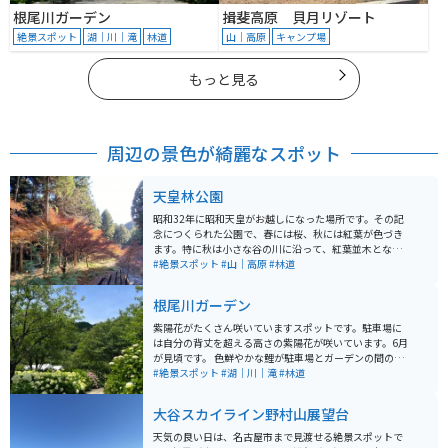
根尾川ガーデン
揖斐高原 貝月リゾート
絶景スポット
湖｜川｜滝
林道
山｜高原
キャンプ場
もっと見る
周辺の景色が綺麗なスポット
天皇林公園
昭和32年に昭和天皇がお越しになった場所です。その記
念につくられた公園で、春には桜、秋には紅葉が色づき
ます。特に秋は小さな谷の川に沿って、紅葉並木とな
り、とても綺麗に色づきます。休憩スペースもあるの
#絶景スポット
#山｜高原
#林道
で、運転に疲れた時の休憩場所として静かで落ち着ける
場所です。
根尾川ガーデン
紫陽花がたくさん咲いていますスポットです。駐車場に
は自分の背丈を超える高さの紫陽花が咲いています。6月
が見頃です。 色鮮やかな鯉が駐車場とガーデンの間の堀
で泳いでいます。ガーデン内にはベンチと机があり、屋
#絶景スポット
#湖｜川｜滝
#林道
根付きなので涼むことが出来ます。6月に楽しめるツーリ
ングスポットです。
大谷スカイライン野村山展望台
天気の良い日は、名古屋市まで見渡せる絶景スポットで