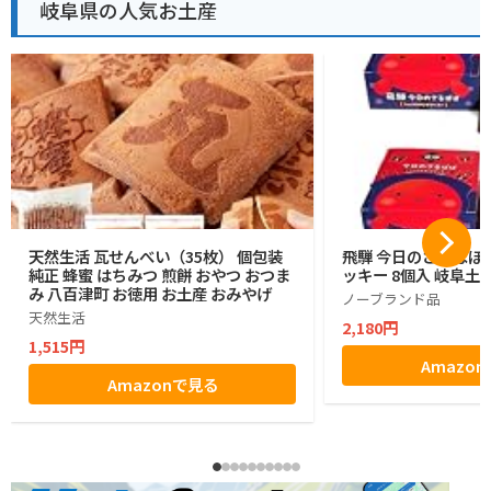
岐阜県の人気お土産
天然生活 瓦せんべい（35枚） 個包装
飛騨 今日のさるぼぼ
純正 蜂蜜 はちみつ 煎餅 おやつ おつま
ッキー 8個入 岐阜土産
み 八百津町 お徳用 お土産 おみやげ
ノーブランド品
天然生活
2,180円
1,515円
Amazo
Amazonで見る