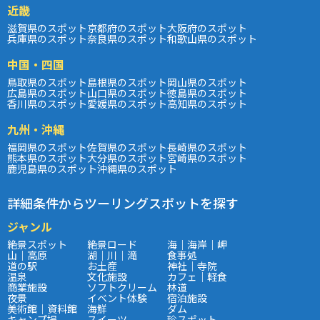
近畿
滋賀県のスポット
京都府のスポット
大阪府のスポット
兵庫県のスポット
奈良県のスポット
和歌山県のスポット
中国・四国
鳥取県のスポット
島根県のスポット
岡山県のスポット
広島県のスポット
山口県のスポット
徳島県のスポット
香川県のスポット
愛媛県のスポット
高知県のスポット
九州・沖縄
福岡県のスポット
佐賀県のスポット
長崎県のスポット
熊本県のスポット
大分県のスポット
宮崎県のスポット
鹿児島県のスポット
沖縄県のスポット
詳細条件からツーリングスポットを探す
ジャンル
絶景スポット
絶景ロード
海｜海岸｜岬
山｜高原
湖｜川｜滝
食事処
道の駅
お土産
神社｜寺院
温泉
文化施設
カフェ｜軽食
商業施設
ソフトクリーム
林道
夜景
イベント体験
宿泊施設
美術館｜資料館
海鮮
ダム
キャンプ場
スイーツ
珍スポット