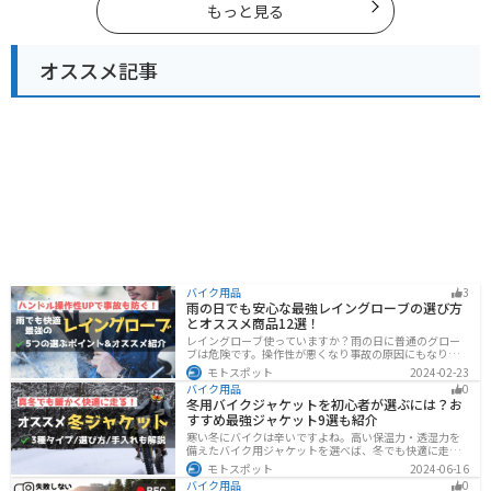
もっと見る
オススメ記事
バイク用品
3
雨の日でも安心な最強レイングローブの選び方
とオススメ商品12選！
レイングローブ使っていますか？雨の日に普通のグロー
ブは危険です。操作性が悪くなり事故の原因にもなりま
す。安全と快適に運転するためにもしっかりとしたレイ
モトスポット
2024-02-23
ングローブを準備しておきましょう。この記事ではレイ
バイク用品
0
ングローブの選び方とオススメを紹介します。
冬用バイクジャケットを初心者が選ぶには？お
すすめ最強ジャケット9選も紹介
寒い冬にバイクは辛いですよね。高い保温力・透湿力を
備えたバイク用ジャケットを選べば、冬でも快適に走る
ことができます！さらに電熱ジャケットであれば、どん
モトスポット
2024-06-16
な過酷な環境でも全く寒さを感じずバイクに乗れます。
バイク用品
0
正しい装備を揃えて今年の冬も乗り切りましょう！