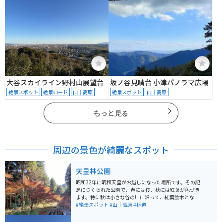
大谷スカイライン野村山展望台
坂ノ谷見晴台 小津パノラマ広場
絶景スポット
絶景ロード
山｜高原
絶景スポット
山｜高原
もっと見る
周辺の景色が綺麗なスポット
天皇林公園
昭和32年に昭和天皇がお越しになった場所です。その記
念につくられた公園で、春には桜、秋には紅葉が色づき
ます。特に秋は小さな谷の川に沿って、紅葉並木とな
り、とても綺麗に色づきます。休憩スペースもあるの
#絶景スポット
#山｜高原
#林道
で、運転に疲れた時の休憩場所として静かで落ち着ける
場所です。