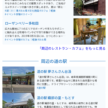
やなか水のこみちなどの散策スポットがあり、 ご当地グ
ルメやスイーツの食べ歩きが楽しめます。 夏は「郡上お
どり」で有名な盆踊りの徹夜踊りが行われます。また、
#湖｜川｜滝
#お土産
#文化施設
#カフェ｜軽食
食品サンプル体験なども楽しめます。 近くを流れる「吉
#イベント体験
#スイーツ
田川」は、南北に流れる長良川と合流する清流で、城下
町・郡上八幡の発展を支えてきました。かつては天然の
ローザンベリー多和田
堀として機能し、取水された島谷用水は防火や生活用水
として利用されるなど、独自の水文化を育んでいます。
広大な敷地に7つのエリアのガーデンや羊たちやポニー
宮ヶ瀬橋からはアユやアマゴ、サツキマスなどの川魚を
に触れ合える牧場やパンやピザ作り体験ができる場所な
観察でき、夏には郡上おどりとともに、釣りや川遊びを
どがあります。2019年3月31日には、ひつじのショーン
楽しむ人々で賑わいます。新橋から川へ飛び込む名物ジ
ファームガーデンがオープンしました。アニメに登場す
#イベント体験
#カフェ｜軽食
#お土産
ャンプも有名で、地元の人々と観光客に親しまれる清流
る「牧場主の家」や「ひつじの小屋」がリアルに再現さ
の象徴です。
れています。大人も子供も一緒になって楽しめるエリア
「周辺のレストラン・カフェ」をもっと見る
です。
周辺の道の駅
道の駅 夢さんさん谷汲
「道の駅 夢さんさん谷汲」は、岐阜県揖斐郡揖斐川町に
ある道の駅です。緑豊かな山々に囲まれた自然豊かな場
所に位置し、ドライブやツーリングの休憩スポットとし
て人気があります。 地元の新鮮な野菜や果物が並ぶ直売
#道の駅
所は、お土産探しにも最適です。また、レストランで
は、地元の食材をふんだんに使った料理を楽しむことが
道の駅 織部の里・もとす
できます。特に、揖斐川町の特産品である「揖斐茶」を
使ったスイーツはおすすめです。 バイクで訪れる場合、
道の駅 織部の里・もとすは、岐阜県土岐市にある道の駅
道の駅には広々とした駐車場が完備されているので安心
です。美濃焼の産地として知られる土岐市の中でも、特