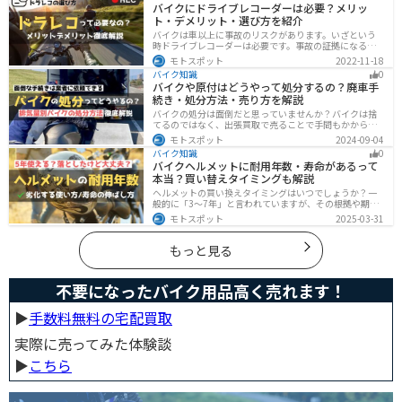
バイクにドライブレコーダーは必要？メリッ
ト・デメリット・選び方を紹介
バイクは車以上に事故のリスクがあります。いざという
時ドライブレコーダーは必要です。事故の証拠になるの
はもちろん、ツーリングの記録など多数のメリットがあ
モトスポット
2022-11-18
ります。ドライブレコーダーのメリットデメリット、選
バイク知識
0
び方についてまとめました。付けようか悩んでいる人は
バイクや原付はどうやって処分するの？廃車手
参考にしてください。
続き・処分方法・売り方を解説
バイクの処分は面倒だと思っていませんか？バイクは捨
てるのではなく、出張買取で売ることで手間もかからず
お金にできます。売る以外の選択肢も含めて処分方法を
モトスポット
2024-09-04
まとめていますので、バイクを処分しようとしている人
バイク知識
0
は参考にしてください。
バイクヘルメットに耐用年数・寿命があるって
本当？買い替えタイミングも解説
ヘルメットの買い換えタイミングはいつでしょうか？一
般的に「3〜7年」と言われていますが、その根拠や期限
前でも早めに交換した方がいいケースを紹介します。安
モトスポット
2025-03-31
全にバイクに乗るためにもヘルメットの寿命についてし
っかりと理解しておきましょう。
もっと見る
不要になったバイク用品高く売れます！
▶︎
手数料無料の宅配買取
実際に売ってみた体験談
▶︎
こちら