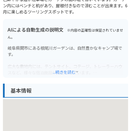
ン内にはベンチと机があり、屋根付きなので涼むことが出来ます。6
月に楽しめるツーリングスポットです。
AIによる自動生成の説明文
※内容の正確性は保証されていませ
ん。
岐阜県関市にある根尾川ガーデンは、自然豊かなキャンプ場で
す。
広大な敷地内には、テントサイト、コテージ、トレーラーハウ
...続きを読む
スなど、様々な宿泊施設が用意されています。
川遊びやバーベキューはもちろん、釣り堀や遊具広場もあり、
子供から大人まで楽しむことができます。
基本情報
バイクで行く場合は、東海北陸自動車道の関ICから約30分ほど
で到着します。
キャンプ場の近くには、道の駅や温泉施設もあるので、ツーリ
ングの拠点としてもおすすめです。