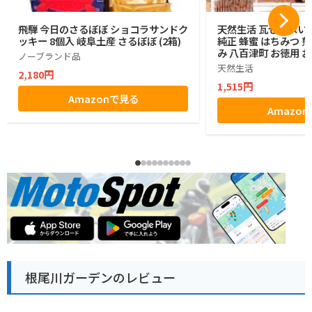
飛騨 今日のさるぼぼ ショコラサンドク
天然生活 瓦せんべい（
ッキー 8個入 岐阜土産 さるぼぼ (2箱)
純正 蜂蜜 はちみつ 
み 八百津町 お徳用 
ノーブランド品
天然生活
2,180円
1,515円
Amazonで見る
Amazo
根尾川ガーデンのレビュー