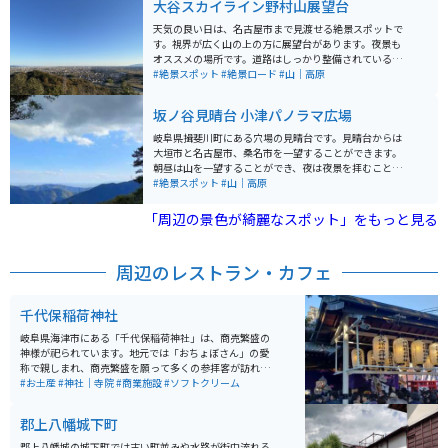
大谷スカイライン野村山展望台
天気の良い日は、名古屋市まで見渡せる絶景スポットで
す。視界が広く山の上の方に展望台があります。夜景も
オススメの場所です。道路はしっかり整備されているの
で、走りやすいです。登山やハイキングで利用の方にも
#絶景スポット
#絶景ロード
#山｜高原
上りやすい山です。
坂ノ谷見晴台 小津パノラマ広場
岐阜県揖斐川町にある穴場の見晴台です。見晴台からは
大垣市と名古屋市、桑名市を一望することができます。
朝昼は山を一望することができ、夜は夜景を拝むことが
できます。穴場のため、交通量も少なく誰でも楽しむこ
#絶景スポット
#山｜高原
とができます。 見晴台までは車またはバイクで行くこと
ができます。幅の狭い舗装された道路を3km登っていき
「周辺の景色が綺麗なスポット」をもっと見る
ます。ところどころ落ち葉や落石があるため注意が必要
です。道幅は狭いですが、すれ違う車はめったにいない
ため、ゆっくり登っていくことができます。約20分で到
周辺のレストラン・カフェ
着します。駐車場が砂利になっており、普通車2台分くら
いのスペースがあります。斜度が大きいため帰りは注意
して下ってください。
千代保稲荷神社
岐阜県海津市にある「千代保稲荷神社」は、商売繁盛の
神様が祀られています。地元では「おちょぼさん」の愛
称で親しまれ、商売繁盛を願って多くの参拝客が訪れる
神社です。 年間の参拝客の数は250万人にも及びます。
#お土産
#神社｜寺院
#商業施設
#ソフトクリーム
「おちょぼさん」では、お賽銭を奉納するのではなく、
稲荷神の御使いである狐に油揚げを奉納します。入口近
郡上八幡城下町
くにお供えを売る店があるので、そこで藁に通された三
角の油揚げを購入しお供えします。
郡上八幡城の城下町では古い町並みや水路が街中流れる