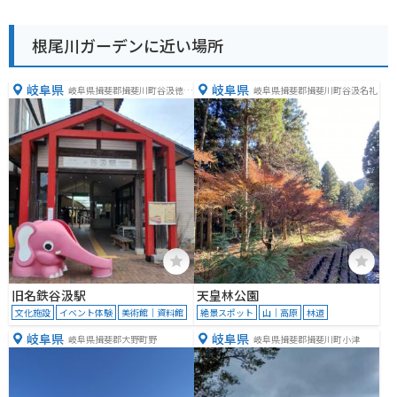
根尾川ガーデンに近い場所
岐阜県
岐阜県
岐阜県揖斐郡揖斐川町谷汲徳積
岐阜県揖斐郡揖斐川町谷汲名礼
１４１２
旧名鉄谷汲駅
天皇林公園
文化施設
イベント体験
美術館｜資料館
絶景スポット
山｜高原
林道
岐阜県
岐阜県
岐阜県揖斐郡大野町野
岐阜県揖斐郡揖斐川町小津