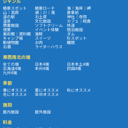
ジャンル
絶景スポット
絶景ロード
海｜海岸｜岬
山｜高原
湖｜川｜滝
食事処
道の駅
お土産
神社｜寺院
温泉
文化施設
カフェ｜軽食
商業施設
ソフトクリーム
林道
夜景
イベント体験
宿泊施設
美術館｜資料館
海鮮
ダム
キャンプ場
スイーツ
珍スポット
動植物園
お肉
麺類
お酒
ライダーハウス
東西南北の端
全ての端
日本4端
日本本土4端
北海道4端
本州4端
四国4端
九州4端
季節
春にオススメ
夏にオススメ
秋にオススメ
冬にオススメ
年中オススメ
施設
屋内施設
屋外施設
料金