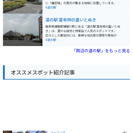
です。周辺には、揖斐川沿いを走る風光明媚な道が多
に「織部焼」の窯元が集まる地域に位置しています。 施
く、ツーリングにも最適なエリアです。道の駅から少し
設内には、地元で採れた新鮮な野菜や果物を販売する農
#道の駅
足を延ばせば、歴史ある谷汲山華厳寺を訪れることもで
産物直売所や、織部焼をはじめとする美濃焼の器を販売
きます。 道の駅 夢さんさん谷汲は、自然と触れ合いなが
するショップ、地元の食材を使った料理を提供するレス
道の駅 富有柿の里いとぬき
ら、地元の美味しいものを楽しめる場所です。ドライブ
トランなどがあります。 バイクで訪れる場合、道の駅に
やツーリングの際には、ぜひ立ち寄ってみてください。
は広々とした駐車場が完備されているので安心です。ま
岐阜県揖斐郡揖斐川町にある「道の駅 富有柿の里いとぬ
た、周辺には窯元巡りが楽しめる「織部ヒルズ」や、自
き」は、豊かな自然と特産品で人気のスポットです。
然豊かな公園など、観光スポットも充実しています。 道
広々とした敷地内には、新鮮な地元産の野菜や果物が並
の駅 織部の里・もとすは、美濃焼の魅力に触れながら、
ぶ農産物直売所や、岐阜県の名産品を扱うお土産コーナ
#道の駅
地元の美味しいものを楽しめる道の駅です。
ーがあります。 中でも、この地域で古くから栽培されて
いる「富有柿」は、甘みが強く濃厚な味わいで、お土産
「周辺の道の駅」をもっと見る
に最適です。 柿を使った加工品も充実しており、柿の葉
茶や柿ジャムなども人気です。 レストランでは、地元産
の食材を使った料理を楽しむことができます。 特におす
すめは、富有柿を使ったスイーツです。 柿ソフトクリー
オススメスポット紹介記事
ムや柿パフェなど、ここでしか味わえないオリジナルメ
ニューが人気を集めています。 道の駅には、広々とした
駐車場と休憩スペースが完備されており、ドライブ中の
休憩に最適です。 バイクツーリングの休憩ポイントとし
ても人気があり、多くのライダーが訪れます。 周辺に
は、四季折々の景色が楽しめる自然豊かなスポットがた
くさんあります。 春には、揖斐川沿いを彩る桜並木が美
しく、お花見スポットとしても人気です。 秋には、山々
が赤や黄色に色づき、紅葉狩りを楽しむことができま
す。 道の駅 富有柿の里いとぬきは、地元の美味しいもの
を堪能できるだけでなく、自然と触れ合いながらゆった
りと過ごすことができる魅力的なスポットです。 観光の
拠点としても最適なので、ぜひ一度訪れてみてくださ
い。
ツーリング
0