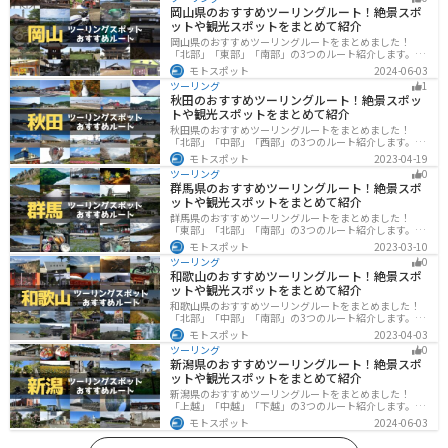
岡山県のおすすめツーリングルート！絶景スポ
ットや観光スポットをまとめて紹介
岡山県のおすすめツーリングルートをまとめました！
「北部」「東部」「南部」の3つのルート紹介します。岡
山市や倉敷市など、歴史ある街並みも魅力的で、バイク
モトスポット
2024-06-03
ツーリングに最適なスポットが多数あります。バイクで
ツーリング
1
岡山県にツーリングに行く際は参考にしてください。
秋田のおすすめツーリングルート！絶景スポッ
トや観光スポットをまとめて紹介
秋田県のおすすめツーリングルートをまとめました！
「北部」「中部」「西部」の3つのルート紹介します。自
然豊かな山々や湖、温泉地が点在し、四季折々の景色を
モトスポット
2023-04-19
楽しめるスポットが多数あります。バイクで秋田県にツ
ツーリング
0
ーリングに行く際は参考にしてください。
群馬県のおすすめツーリングルート！絶景スポ
ットや観光スポットをまとめて紹介
群馬県のおすすめツーリングルートをまとめました！
「東部」「北部」「南部」の3つのルート紹介します。草
津温泉や伊香保温泉など全国でも有名な温泉や豊かな自
モトスポット
2023-03-10
然を満喫するツーリングができます。バイクで群馬県に
ツーリング
0
ツーリングに行く際は参考にしてください。
和歌山のおすすめツーリングルート！絶景スポ
ットや観光スポットをまとめて紹介
和歌山県のおすすめツーリングルートをまとめました！
「北部」「中部」「南部」の3つのルート紹介します。海
と山に囲まれた自然豊かなエリアが広がり、様々な楽し
モトスポット
2023-04-03
み方ができます。バイクで和歌山県にツーリングに行く
ツーリング
0
際は参考にしてください。
新潟県のおすすめツーリングルート！絶景スポ
ットや観光スポットをまとめて紹介
新潟県のおすすめツーリングルートをまとめました！
「上越」「中越」「下越」の3つのルート紹介します。自
然豊かな山と海、グルメも充実しており、自然を満喫す
モトスポット
2024-06-03
るツーリングができます。バイクで新潟県にツーリング
に行く際は参考にしてください。