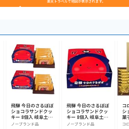
楽天トラベルで地図が表示されます。
飛騨 今日のさるぼぼ
飛騨 今日のさるぼぼ
コ
ショコラサンドクッ
ショコラサンドクッ
シ
キー 8個入 岐阜土産
キー 8個入 岐阜土産
菓
さるぼぼ (2箱)
さるぼぼ (1箱)
包
ノーブランド品
ノーブランド品
コ
イ