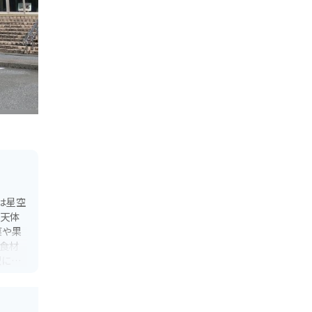
は星空
。天体
菜や果
食材
駅には
、川の
はしを