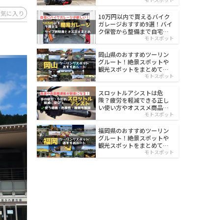
イルド
お気に入り
10万円以内で買えるバイク
ガレージおすすめ9選！バイ
ク保管から整備まで自宅で
楽々
モトスポット
岡山県のおすすめツーリン
グルート！絶景スポットや
観光スポットをまとめて紹
介
モトスポット
スロットルアシストは危
険？疲労を軽減できる正し
い使い方やオススメ商品を
紹介
モトスポット
福岡県のおすすめツーリン
グルート！絶景スポットや
観光スポットをまとめて紹
介
モトスポット