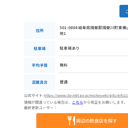
501-0804 岐阜県揖斐郡揖斐川町東横
住所
地1
駐車場あり
駐車場
無料
平均予算
普通
混雑具合
公式サイト:
https://www.cbr.mlit.go.jp/michinoeki/gifu/gifu11
情報が間違っている場合は、
こちら
から修正をお願いします。
最終更新ユーザー：
周辺の飲食店を探す