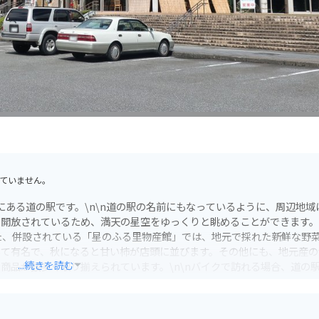
ていません。
にある道の駅です。\n\n道の駅の名前にもなっているように、周辺地域
も開放されているため、満天の星空をゆっくりと眺めることができます
また、併設されている「星のふる里物産館」では、地元で採れた新鮮な野
して有名で、秋になると甘い柿が店頭に並びます。その他にも、地元産の
...続きを読む
商品が数多く取り揃えられています。\n\nバイクで訪れる場合、道の
ることができます。揖斐川町周辺は、山間部のワインディングロードや
グにおすすめのスポットがたくさんあります。道の駅 星のふる里 ふじ
でみてはいかがでしょうか。