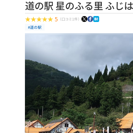
道の駅 星のふる里 ふじ
5
（口コミ1件）
#道の駅