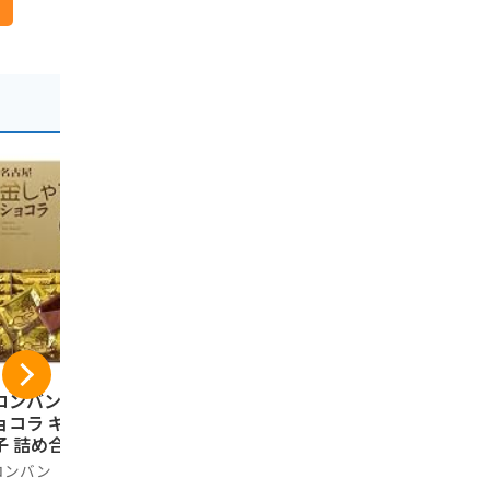
ロンバン 金しゃち
栗きんとん 水まんじ
飛騨銘菓 
ョコラ ギフト お
ゅう 8個入り お中元
語(大)(22枚
子 詰め合わせ 個
ギフト 和菓子 栗 お
阜 下呂温泉
装 土産 お菓子 ス
菓子
ロンバン
ヒダカラ商店
あずさ屋
ーツ 銘店 ラング