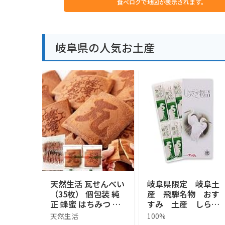
食べログで地図が表示されます。
岐阜県の人気お土産
天然生活 瓦せんべい
岐阜県限定 岐阜土
（35枚） 個包装 純
産 飛騨名物 おす
正 蜂蜜 はちみつ 煎
すみ 土産 しらさ
餅 おやつ おつまみ
ぎ物語 銘菓 SHIR
天然生活
100%
八百津町 お徳用 お
ASAGI STORY 焼菓