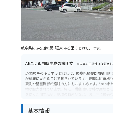
岐阜県にある道の駅「星のふる里 ふじはし」です。
AIによる自動生成の説明文
※内容の正確性は保証され
道の駅 星のふる里 ふじはしは、岐阜県揖斐郡揖斐川町
が綺麗に見えることで知られています。夜間は駐車場
観測や星空撮影が趣味の方にもおすすめです。\n\n
物が販売されています。特に、揖斐川町は柿の産地と
を使った加工品や、地域の特産品など、お土産に最適な
広い駐車場が完備されており、安心してバイクを停め
せせらぎを感じられる景観の良いルートなど、ツーリン
基本情報
拠点に、岐阜県の自然を満喫するツーリングを楽しん