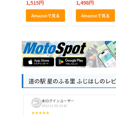
1,515円
1,498円
土産 おみやげ
子 11枚入り…
Amazonで見る
Amazonで見る
道の駅 星のふる里 ふじはしのレ
未ログインユーザー
2022-11-06 23:42