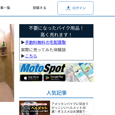
記事一覧
投稿する
ログイン
不要になったバイク用品！
高く売れます！
▶︎
手数料無料の宅配買取
実際に売ってみた体験談
▶︎
こちら
人気記事
アメリカンバイクに似合う
かっこいいヘルメット20
選！オススメはお洒落でワ
モトスポット