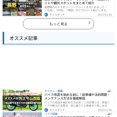
ットや観光スポットをまとめて紹介
長野県のおすすめツーリングルートをまとめました！
「北部」「中部」「南部」の3つのルート紹介します。諏
訪湖やビーナスラインのような全国でも有名なツーリン
モトスポット
2023-03-26
グスポットが多数あります。バイクで長野県にツーリン
グに行く際は参考にしてください。
もっと見る
オススメ記事
カスタム・整備
1
バイク改造を始める前に！前準備や法的問題・
メンテナンス方法を徹底解説
バイクの改造を検討中の方必見！この記事では、改造バ
イクの魅力や注意点、初心者から上級者まで楽しめる改
造方法を紹介しています。実は、改造で補償内容や保険
モトスポット
2025-02-06
料が変わる場合があるため、保険会社への確認は必須で
バイク知識
0
す。この記事を読めば、安全に配慮しつつ、カスタムバ