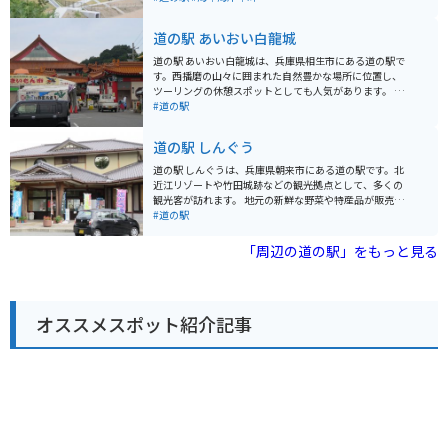
り、写真スポットにもなっています。 周辺の道路ははり
まシーサイドロードと呼ばれ、勾配のある曲がりくねっ
道の駅 あいおい白龍城
た海岸線を走るため、海の景色と峠の爽快感を同時に楽
しめます。
道の駅 あいおい白龍城は、兵庫県相生市にある道の駅で
す。西播磨の山々に囲まれた自然豊かな場所に位置し、
ツーリングの休憩スポットとしても人気があります。 施
設内には、地元産の新鮮な野菜や果物、加工品などを販
#道の駅
売する農産物直売所や、播磨灘で獲れた新鮮な魚介類を
味わえるレストランがあります。 また、白龍城跡に復元
道の駅 しんぐう
された天守閣からは、相生市内を一望できます。春には
桜の名所としても知られており、多くの花見客で賑わい
道の駅 しんぐうは、兵庫県朝来市にある道の駅です。北
ます。 バイクで訪れる際は、道の駅に隣接する駐車場を
近江リゾートや竹田城跡などの観光拠点として、多くの
利用できます。周辺には、相生湾や播磨灘を望む海岸線
観光客が訪れます。 地元の新鮮な野菜や特産品が販売さ
など、ツーリングに最適なルートもたくさんあります。
れているほか、レストランでは但馬牛や猪肉などの地元
#道の駅
名産品としては、相生市特産の「あいおい夢ポーク」を
グルメを楽しむことができます。 バイクに乗っている方
使った加工品や、播磨灘産の海苔などがおすすめです。
は、道の駅 しんぐうから円山川沿いを走るルートがおす
「周辺の道の駅」をもっと見る
すめです。風光明媚な景色を楽しみながら、ツーリング
を楽しむことができます。また、道の駅 しんぐうには、
バイクスタンドや休憩スペースも用意されているので、
安心して休憩することができます。 周辺には、竹田城跡
オススメスポット紹介記事
や生野銀山など、歴史的な観光スポットも点在していま
す。