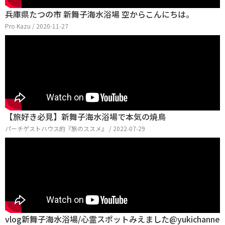
兵庫県たつの市 新舞子海水浴場 空からこんにちは。
Pro Kazu / 2020-11-27
【旅好き必見】新舞子海水浴場で本気の焼鳥
パーチゲストハウス的『旅のススメ』 / 2022-07-29
vlog新舞子海水浴場/心霊スポットみえました@yukichanne