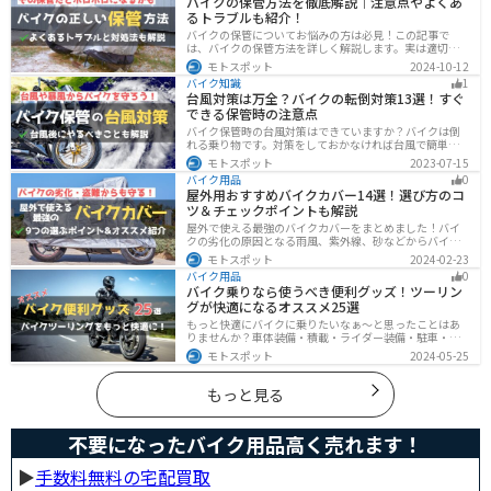
バイクの保管方法を徹底解説｜注意点やよくあ
イクを楽しむコツがわかります。
るトラブルも紹介！
バイクの保管についてお悩みの方は必見！この記事で
は、バイクの保管方法を詳しく解説します。実は適切に
保管しなければ、バイクの状態を悪化させる恐れがあり
モトスポット
2024-10-12
ます。記事を参考にすれば、バイクを状態良く長持ちさ
バイク知識
1
せることが可能です。
台風対策は万全？バイクの転倒対策13選！すぐ
できる保管時の注意点
バイク保管時の台風対策はできていますか？バイクは倒
れる乗り物です。対策をしておかなければ台風で簡単に
倒れてしまいます。大切な愛車に傷がつく前にしっかり
モトスポット
2023-07-15
と対策しておきましょう。初心者でも簡単にできる台風
バイク用品
0
対策を紹介します。台風後にやるべきこともまとめてあ
屋外用おすすめバイクカバー14選！選び方のコ
るので、参考にしてください。
ツ＆チェックポイントも解説
屋外で使える最強のバイクカバーをまとめました！バイ
クの劣化の原因となる雨風、紫外線、砂などからバイク
を守ることはもちろん、盗難やいたずら対策にもなりま
モトスポット
2024-02-23
す。バイクカバーの選び方からオススメまでまとめまし
バイク用品
0
たので、カバーを探している人はぜひ参考にしてくださ
バイク乗りなら使うべき便利グッズ！ツーリン
い。
グが快適になるオススメ25選
もっと快適にバイクに乗りたいなぁ〜と思ったことはあ
りませんか？車体装備・積載・ライダー装備・駐車・メ
ンテ・トラブル対応の6ジャンルで、バイクをもっと快適
モトスポット
2024-05-25
にするオススメ便利グッズを紹介します！
もっと見る
不要になったバイク用品高く売れます！
▶︎
手数料無料の宅配買取