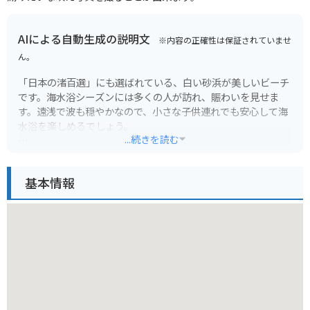
AIによる自動生成の説明文
※内容の正確性は保証されていませ
ん。
「日本の渚百選」にも選ばれている、白い砂浜が美しいビーチ
です。海水浴シーズンには多くの人が訪れ、賑わいを見せま
す。遠浅で波も穏やかなので、小さな子供連れでも安心して海
水浴を楽しめるでしょう。
...続きを読む
周辺には、飲食店やお土産屋さんが軒を連ねています。また、
海の家やバーベキュー施設なども充実しており、一日中楽しむ
基本情報
ことができます。海水浴シーズン以外でも、景色を眺めたり、
砂浜を散歩したりして、のんびりと過ごすのもおすすめです。
バイクで訪れる場合、周辺には無料の駐車場がいくつかありま
す。ただし、海水浴シーズン中は大変混雑するので、早めの時
間帯に行くのがおすすめです。