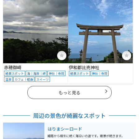
赤穂御崎
伊和都比売神社
絶景スポット
海｜海岸｜岬
神社｜寺院
絶景スポット
神社｜寺院
温泉
カフェ｜軽食
スイーツ
もっと見る
周辺の景色が綺麗なスポット
はりまシーロード
姫路から相生に続く海沿いの道です。絶景が続きます。