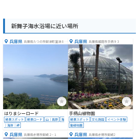
新舞子海水浴場に近い場所
兵庫県
兵庫県
兵庫県たつの市御津町室津８９
兵庫県姫路市手柄９３
６−２３
はりまシーロード
手柄山植物園
絶景スポット
絶景ロード
山｜高原
海
絶景スポット
文化施設
イベント体験
｜海岸｜岬
動植物園
兵庫県
兵庫県
兵庫県赤穂市御崎２−１
兵庫県赤穂市御崎2