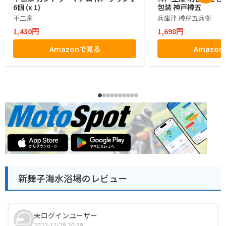
6個 (x 1)
包装 神戸樽五
不二家
兵庫津 樽屋五兵衛
1,430円
1,698円
Amazonで見る
Amazo
新舞子海水浴場のレビュー
未ログインユーザー
2022-11-29 20:39