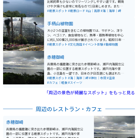
比較的車も少ないのでツーリングしやすい道です。朝焼
けや夕焼けも非常に有名なので1日楽しめます。また道沿
いには道の駅があり、少し道を外れると海鮮の美味しい
#絶景スポット
#絶景ロード
#山｜高原
#海｜海岸｜岬
店やカフェがあります。
手柄山植物園
大小2つの温室を含むこの植物園では、サボテン、洋ラ
ン、ベゴニア、食虫植物など、熱帯・亜熱帯植物を中心
に約1,500種25,000株が展示されています。昭和55年5
月2日に開園したこの植物園は、季節ごとに様々な展示
#絶景スポット
#文化施設
#イベント体験
#動植物園
会を開催し、年間を通じて花や緑を楽しむことができま
す。 また、レストハウス「花の家」では買い物や休憩が
赤穂御崎
可能で、ゆっくりと植物園の美しさを堪能できます。観
葉植物や果樹類、さらには姫路市の花「さぎ草」もこの
兵庫県の播磨灘に突き出た赤穂御崎は、瀬戸内海国立公
植物園の魅力の一つです。植物園は温室で室内になりま
園の一部に位置する絶景スポットです。瀬戸内海や家
す。建屋がドーム型でとても珍しいです。山頂なので見
島、小豆島を一望でき、日本の夕日百選にも選ばれた美
晴らしもよく、オススメです。温室植物園の向かいに植
しい夕景が魅力。周辺には温泉旅館やカフェ、ガラス工
#絶景スポット
#海｜海岸｜岬
#神社｜寺院
#温泉
物の販売施設もあり、種類や数は少しですがパンや飲み
房が並ぶ「きらきら坂」などおしゃれなスポットも多
#カフェ｜軽食
#スイーツ
物を調達できます。
く、観光客で賑わいます。 赤穂御崎灯台や遊歩道から
「周辺の景色が綺麗なスポット」をもっと見る
は、夕暮れ時の絶景散策も楽しめます。海沿いの国道25
0号線「はりまシーサイドロード」はツーリングにも最
適で、駐車場も灯台周辺や沿岸施設に整備されています
が、道幅の狭い区間では走行に注意が必要です。
周辺のレストラン・カフェ
赤穂御崎
兵庫県の播磨灘に突き出た赤穂御崎は、瀬戸内海国立公
園の一部に位置する絶景スポットです。瀬戸内海や家