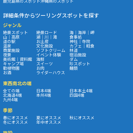
鹿児島県のスポット
沖縄県のスポット
詳細条件からツーリングスポットを探す
ジャンル
絶景スポット
絶景ロード
海｜海岸｜岬
山｜高原
湖｜川｜滝
食事処
道の駅
お土産
神社｜寺院
温泉
文化施設
カフェ｜軽食
商業施設
ソフトクリーム
林道
夜景
イベント体験
宿泊施設
美術館｜資料館
海鮮
ダム
キャンプ場
スイーツ
珍スポット
動植物園
お肉
麺類
お酒
ライダーハウス
東西南北の端
全ての端
日本4端
日本本土4端
北海道4端
本州4端
四国4端
九州4端
季節
春にオススメ
夏にオススメ
秋にオススメ
冬にオススメ
年中オススメ
施設