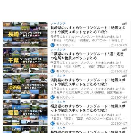
ツーリング
0
長崎県のおすすめツーリングルート！絶景スポ
ットや観光スポットをまとめて紹介
長崎県のおすすめツーリングルートをまとめました！
「北部」「南西部」「南東部」の3つのルート紹介しま
す。国際色豊かな街並みや世界遺産、絶景ポイントが数
モトスポット
2023-04-09
多く存在し、様々な楽しみ方ができます。バイクで長崎
ツーリング
0
県にツーリングに行く際は参考にしてください。
千葉県のおすすめツーリングルート3選！定番
の名所や絶景スポットまとめ
千葉県のおすすめツーリングルートをまとめました！
「北部」「南部（沿岸）」「南部（内陸）」の3つを地域
別で紹介します！千葉は首都圏からのアクセスも良く、
モトスポット
2023-02-22
海と山どちらも堪能できるのでツーリングには最適な場
ツーリング
0
所です。
淡路島のおすすめツーリングルート！絶景スポ
ットや観光スポットをまとめて紹介
淡路島のおすすめツーリングルートをまとめました！北
淡路海岸や南淡路海岸など美しい海岸線、国営明石海峡
公園や淡路夢舞台など、自然とアートが融合した施設も
モトスポット
2023-04-24
多数あります。バイクで淡路島にツーリングに行く際は
ツーリング
0
参考にしてください。
福島県のおすすめツーリングルート！絶景スポ
ットや観光スポットをまとめて紹介
福島県のおすすめツーリングルートをまとめました！
「北部」「東部」「西部」の3つのルート紹介します。内
陸部には山々が連なり、海岸線は太平洋に面してるので
モトスポット
2023-04-17
観光スポットが多数あります。バイクで福島県にツーリ
ツーリング
0
ングに行く際は参考にしてください。
長野県のおすすめツーリングルート！絶景スポ