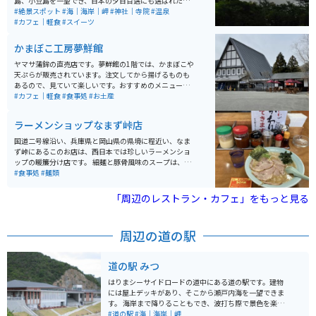
島、小豆島を一望でき、日本の夕日百選にも選ばれた美
しい夕景が魅力。周辺には温泉旅館やカフェ、ガラス工
#絶景スポット
#海｜海岸｜岬
#神社｜寺院
#温泉
房が並ぶ「きらきら坂」などおしゃれなスポットも多
#カフェ｜軽食
#スイーツ
く、観光客で賑わいます。 赤穂御崎灯台や遊歩道から
は、夕暮れ時の絶景散策も楽しめます。海沿いの国道25
かまぼこ工房夢鮮館
0号線「はりまシーサイドロード」はツーリングにも最
適で、駐車場も灯台周辺や沿岸施設に整備されています
ヤマサ蒲鉾の直売店です。夢鮮館の1階では、かまぼこや
が、道幅の狭い区間では走行に注意が必要です。
天ぷらが販売されています。注文してから揚げるものも
あるので、見ていて楽しいです。おすすめのメニューは
城下町ドッグ（チーカマドッグ）です。また、2階には休
#カフェ｜軽食
#食事処
#お土産
憩所があるためそちらで買ったものを食べられますが、
おすすめは外のベンチです。近くに花畑があるので、眺
ラーメンショップなまず峠店
めながら食べると気持ちが良いです。
国道二号線沿い、兵庫県と岡山県の県境に程近い、なま
ず峠にあるこのお店は、西日本では珍しいラーメンショ
ップの暖簾分け店です。 細麺と豚骨風味のスープは、ラ
ーショーならではの定番の美味しさです。ネギラーメン
#食事処
#麺類
が有名ですが、土曜日の午前中の時間帯はラーメン
（並）が450円と激安価格で食べられます。
「周辺のレストラン・カフェ」をもっと見る
周辺の道の駅
道の駅 みつ
はりまシーサイドロードの道中にある道の駅です。建物
には屋上デッキがあり、そこから瀬戸内海を一望できま
す。 海岸まで降りることもでき、波打ち際で景色を楽し
むことも可能です。海岸へ降りる階段の途中には鐘があ
#道の駅
#海｜海岸｜岬