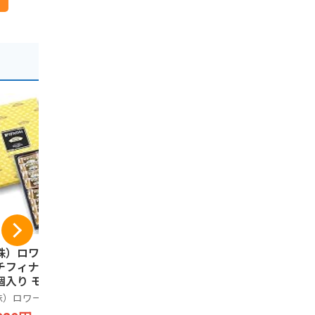
株）ロワール 神戸
うづ志ほ名産店 牛乳
神戸土産 
チフィナンシェ ２
キャラメルナッツク
んべい 24
個入り モンロワー
ッキー 10枚入
装 神戸樽五
 神戸 岡本 神戸土
株）ロワール
うづ志ほ名産店
兵庫津 樽屋
 洋菓子