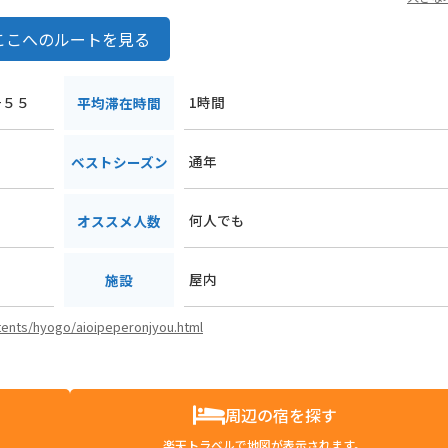
ここへのルートを見る
−５５
1時間
平均滞在時間
通年
ベストシーズン
何人でも
オススメ人数
屋内
施設
ntents/hyogo/aioipeperonjyou.html
周辺の宿を探す
楽天トラベルで地図が表示されます。