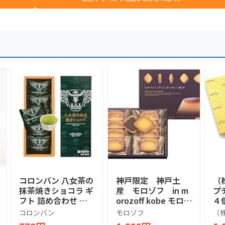
コロンバン 八女茶の
神戸限定 神戸土
（
抹茶焼きショコラ ギ
産 モロゾフ in m
プ
フト 詰め合わせ 個
orozoff kobe モロゾ
４
包装 プレゼント 土
フのプリンクッキー
ル
コロンバン
モロゾフ
（
産 お菓子 抹茶 焼き
神戸 Pudding Coo
産