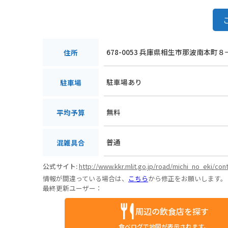
678-0053 兵庫県相生市那波南本町８
住所
駐車場あり
駐車場
無料
平均予算
普通
混雑具合
公式サイト:
http://www.kkr.mlit.go.jp/road/michi_no_eki/co
情報が間違っている場合は、
こちら
から修正をお願いします。
最終更新ユーザー：
周辺の飲食店を探す
食べログで地図が表示されます。