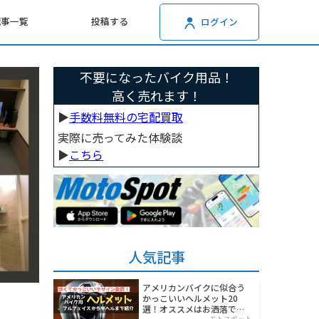
記事一覧
投稿する
ログイン
不要になったバイク用品！
高く売れます！
▶︎
手数料無料の宅配買取
実際に売ってみた体験談
▶︎
こちら
人気記事
アメリカンバイクに似合う
かっこいいヘルメット20
選！オススメはお洒落でワ
モトスポット