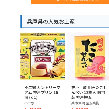
兵庫県の人気お土産
不二家 カントリーマ
神戸土産 明石たこせ
アム 神戸プリン 16
んべい 12枚入 個包
個 (x 1)
装 神戸樽五
不二家
兵庫津 樽屋五兵衛