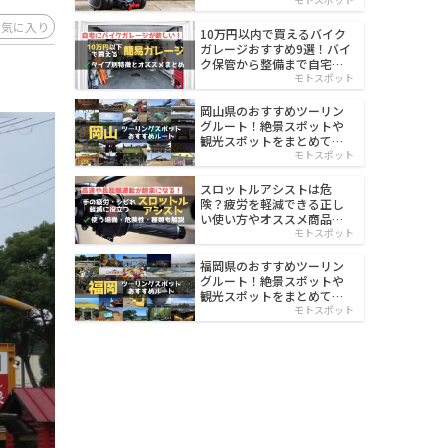
イルド
お気に入り
10万円以内で買えるバイク
ガレージおすすめ9選！バイ
ク保管から整備まで自宅で
楽々
モトスポット
岡山県のおすすめツーリン
グルート！絶景スポットや
観光スポットをまとめて紹
介
モトスポット
スロットルアシストは危
険？疲労を軽減できる正し
い使い方やオススメ商品を
紹介
モトスポット
福岡県のおすすめツーリン
グルート！絶景スポットや
観光スポットをまとめて紹
介
モトスポット