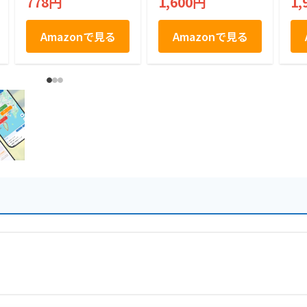
778円
1,600円
1,
ショコラ 5個入り
kies KOBE 焼菓子
8個
Amazonで見る
Amazonで見る