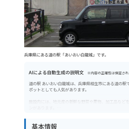
兵庫県にある道の駅「あいおい白龍城」です。
AIによる自動生成の説明文
※内容の正確性は保証され
道の駅 あいおい白龍城は、兵庫県相生市にある道の駅
ポットとしても人気があります。
施設内には、地元産の新鮮な野菜や果物、加工品など
ンがあります。
また、白龍城跡に復元された天守閣からは、相生市内
基本情報
います。