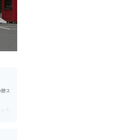
休憩ス
ストラ
で賑わ