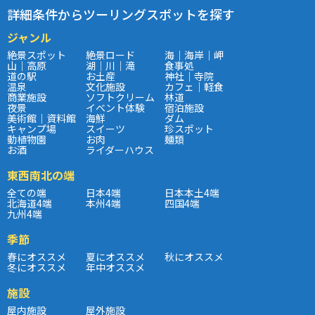
詳細条件からツーリングスポットを探す
ジャンル
絶景スポット
絶景ロード
海｜海岸｜岬
山｜高原
湖｜川｜滝
食事処
道の駅
お土産
神社｜寺院
温泉
文化施設
カフェ｜軽食
商業施設
ソフトクリーム
林道
夜景
イベント体験
宿泊施設
美術館｜資料館
海鮮
ダム
キャンプ場
スイーツ
珍スポット
動植物園
お肉
麺類
お酒
ライダーハウス
東西南北の端
全ての端
日本4端
日本本土4端
北海道4端
本州4端
四国4端
九州4端
季節
春にオススメ
夏にオススメ
秋にオススメ
冬にオススメ
年中オススメ
施設
屋内施設
屋外施設