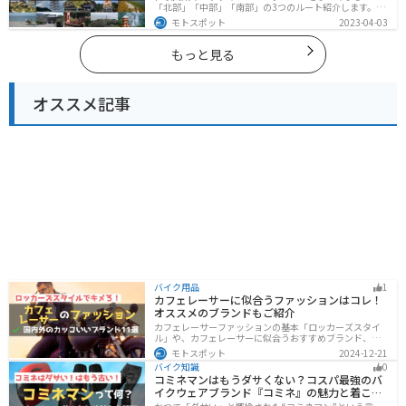
「北部」「中部」「南部」の3つのルート紹介します。海
と山に囲まれた自然豊かなエリアが広がり、様々な楽し
モトスポット
2023-04-03
み方ができます。バイクで和歌山県にツーリングに行く
際は参考にしてください。
もっと見る
オススメ記事
バイク用品
1
カフェレーサーに似合うファッションはコレ！
オススメのブランドもご紹介
カフェレーサーファッションの基本「ロッカーズスタイ
ル」や、カフェレーサーに似合うおすすめブランド、定
番アイテムを詳しく紹介。個性を引き立てるコーデのコ
モトスポット
2024-12-21
ツや季節に合ったアイテム選び、愛車とのマッチング方
バイク知識
0
法も解説します。
コミネマンはもうダサくない？コスパ最強のバ
イクウェアブランド『コミネ』の魅力と着こな
し術