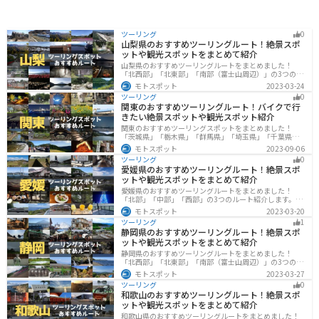
ツーリング
0
山梨県のおすすめツーリングルート！絶景スポ
ットや観光スポットをまとめて紹介
山梨県のおすすめツーリングルートをまとめました！
「北西部」「北東部」「南部（富士山周辺）」の3つのル
ート紹介します。富士山を中心に自然豊かな景色や食事
モトスポット
2023-03-24
を楽しめるスポットが多数あります。バイクで山梨県に
ツーリング
0
ツーリングに行く際は参考にしてください。
関東のおすすめツーリングルート！バイクで行
きたい絶景スポットや観光スポット紹介
関東のおすすめツーリングスポットをまとめました！
「茨城県」「栃木県」「群馬県」「埼玉県」「千葉県」
「東京都」「神奈川県」の各県の観光地紹介します。自
モトスポット
2023-09-06
然豊かな山々や湖、温泉地が点在し、四季折々の景色を
ツーリング
0
楽しめるスポットが多数あります。バイクで関東にツー
愛媛県のおすすめツーリングルート！絶景スポ
リングに行く際は参考にしてください。
ットや観光スポットをまとめて紹介
愛媛県のおすすめツーリングルートをまとめました！
「北部」「中部」「西部」の3つのルート紹介します。山
や海といった自然だけでなく、気軽に渡れる島もあり
モトスポット
2023-03-20
様々な楽しみ方ができます。バイクで愛媛県にツーリン
ツーリング
1
グに行く際は参考にしてください。
静岡県のおすすめツーリングルート！絶景スポ
ットや観光スポットをまとめて紹介
静岡県のおすすめツーリングルートをまとめました！
「北西部」「北東部」「南部（富士山周辺）」の3つのル
ート紹介します。富士山を中心に自然豊かな景色や食事
モトスポット
2023-03-27
を楽しめるスポットが多数あります。バイクで静岡県に
ツーリング
0
ツーリングに行く際は参考にしてください。
和歌山のおすすめツーリングルート！絶景スポ
ットや観光スポットをまとめて紹介
和歌山県のおすすめツーリングルートをまとめました！