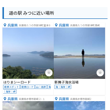
道の駅 みつに近い場所
兵庫県
兵庫県
兵庫県たつの市御津町室津８９
兵庫県たつの市御津町黒崎
６−２３
はりまシーロード
新舞子海水浴場
絶景スポット
絶景ロード
山｜高原
海
海｜海岸｜岬
｜海岸｜岬
兵庫県
兵庫県
兵庫県赤穂市御崎２−１
兵庫県赤穂市御崎2