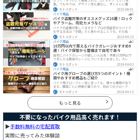
かつて「ダサい」と揶揄された“コミネマン”という言
葉。でも今では、デザイン性も進化し、オシャレに着こ
なせるコミネ製品が続々登場。コスパと安全性に優れた
モトスポット
2025-08-01
アイテムを使って、街でもツーリングでも浮かないスマ
バイク用品
0
ートなスタイルを目指そう！
バイク盗難対策のオススメグッズ10選！ロック
やアラーム、防犯カメラなど
バイクの盗難対策してますか？プロの窃盗犯からバイク
を守る方法は「手間」だと思わせることです。その為に
は「チェーンロック 」「ディスクロック」などしっかり
モトスポット
2023-04-23
と対策をしておきましょう。この記事では、すぐできる
バイク用品
2
バイクの盗難対策オススメグッズを紹介します。
10万円以内で買えるバイクガレージおすすめ9
選！バイク保管から整備まで自宅で楽々
自宅にバイクガレージが欲しい人必見！予算10万円以下
で手に入る簡易ガレージについてまとめました。ガレー
ジの種類やメリットデメリットからオススメ商品まで徹
モトスポット
2024-06-03
底解説しますので、自宅にセキュリティの高いバイク保
バイク用品
0
管庫や整備場所が欲しい方は参考にしてください。
バイク用グローブの選び方5つのポイント！種
類やおすすめ商品もご紹介
バイク用グローブと一言に言っても、様々な種類があり
ます。種類ごとに特徴が違うので、初めてのグローブ選
びで失敗しないように、しっかりと理解して選ぶように
モトスポット
2024-04-13
しましょう。この記事では、特徴やメリットデメリッ
ト、有名メーカーなど初心者が知っておくべきことをま
とめました。
もっと見る
不要になったバイク用品高く売れます！
▶︎
手数料無料の宅配買取
実際に売ってみた体験談