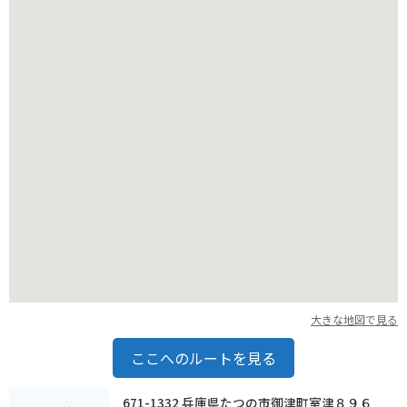
濃厚な味わいが楽しめます。また、六甲山麓で採れた新鮮な野
菜や果物、地元産の加工品なども販売されています。
周辺には、六甲山牧場や六甲森林植物園など、自然を満喫でき
る観光スポットも点在しています。道の駅 みつを拠点に、六甲
山麓の観光を楽しむのもおすすめです。
大きな地図で見る
ここへのルートを見る
671-1332 兵庫県たつの市御津町室津８９６