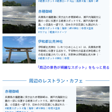
いには道の駅があり、少し道を外れると海鮮の美味しい
#絶景スポット
#絶景ロード
#山｜高原
#海｜海岸｜岬
店やカフェがあります。
赤穂御崎
兵庫県の播磨灘に突き出た赤穂御崎は、瀬戸内海国立公
園の一部に位置する絶景スポットです。瀬戸内海や家
島、小豆島を一望でき、日本の夕日百選にも選ばれた美
しい夕景が魅力。周辺には温泉旅館やカフェ、ガラス工
#絶景スポット
#海｜海岸｜岬
#神社｜寺院
#温泉
房が並ぶ「きらきら坂」などおしゃれなスポットも多
#カフェ｜軽食
#スイーツ
く、観光客で賑わいます。 赤穂御崎灯台や遊歩道から
は、夕暮れ時の絶景散策も楽しめます。海沿いの国道25
伊和都比売神社
0号線「はりまシーサイドロード」はツーリングにも最
適で、駐車場も灯台周辺や沿岸施設に整備されています
伊和都比売神社（いわつひめじんじゃ）は、兵庫県赤穂
が、道幅の狭い区間では走行に注意が必要です。
市御崎に位置する古社で、平安時代の延喜式神名帳にそ
の名を記載されています。主祭神は伊和都比売大神（い
わつひめおおかみ）で、航海安全や縁結び、大漁祈願な
#絶景スポット
#神社｜寺院
どのご利益があるとされています。この神社は海に向か
って建つ鳥居が特徴的で、特に瀬戸内海の美しい景色と
「周辺の景色が綺麗なスポット」をもっと見る
調和した風景がとても幻想的です。また、周囲には赤穂
御崎温泉街があり、観光のついでに立ち寄るのにも最適
です。限定の御朱印も可愛いです。
周辺のレストラン・カフェ
赤穂御崎
兵庫県の播磨灘に突き出た赤穂御崎は、瀬戸内海国立公
園の一部に位置する絶景スポットです。瀬戸内海や家
島、小豆島を一望でき、日本の夕日百選にも選ばれた美
しい夕景が魅力。周辺には温泉旅館やカフェ、ガラス工
#絶景スポット
#海｜海岸｜岬
#神社｜寺院
#温泉
房が並ぶ「きらきら坂」などおしゃれなスポットも多
#カフェ｜軽食
#スイーツ