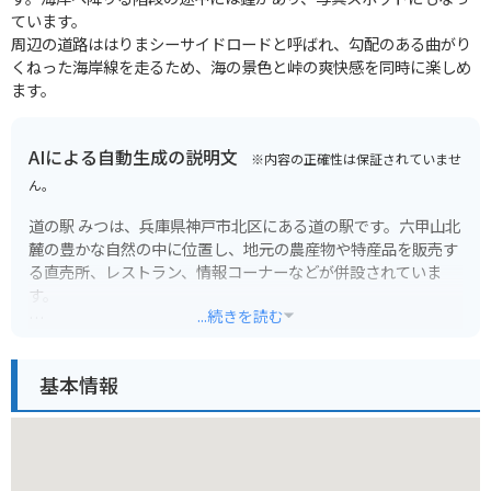
ています。
周辺の道路ははりまシーサイドロードと呼ばれ、勾配のある曲がり
くねった海岸線を走るため、海の景色と峠の爽快感を同時に楽しめ
ます。
AIによる自動生成の説明文
※内容の正確性は保証されていませ
ん。
道の駅 みつは、兵庫県神戸市北区にある道の駅です。六甲山北
麓の豊かな自然の中に位置し、地元の農産物や特産品を販売す
る直売所、レストラン、情報コーナーなどが併設されていま
す。
...続きを読む
ツーリングで訪れるライダーも多い場所で、駐車場も広々とし
ています。バイクスタンドはありませんが、休憩スペースやト
基本情報
イレも完備されているので、安心して立ち寄ることができま
す。
地元の農産物を使ったジェラートやソフトクリームが人気で、
特に「神戸ワインソフト」は、地元産の神戸ワインを使用した