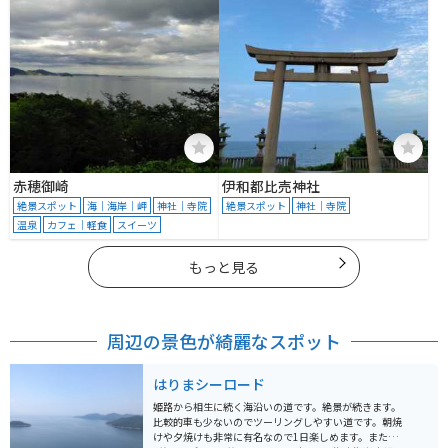
赤穂御崎
伊和都比売神社
絶景スポット
海｜海岸｜岬
神社｜寺院
絶景スポット
神社｜寺院
温泉
カフェ｜軽食
スイーツ
もっと見る
周辺の景色が綺麗なスポット
はりまシーロード
姫路から相生に続く海沿いの道です。絶景が続きます。
比較的車も少ないのでツーリングしやすい道です。朝焼
けや夕焼けも非常に有名なので1日楽しめます。また道沿