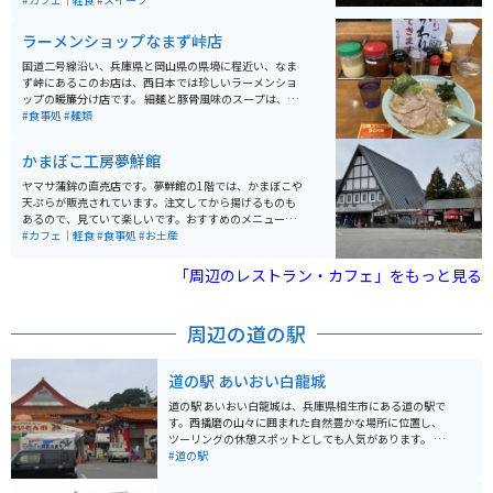
く、観光客で賑わいます。 赤穂御崎灯台や遊歩道から
は、夕暮れ時の絶景散策も楽しめます。海沿いの国道25
ラーメンショップなまず峠店
0号線「はりまシーサイドロード」はツーリングにも最
適で、駐車場も灯台周辺や沿岸施設に整備されています
国道二号線沿い、兵庫県と岡山県の県境に程近い、なま
が、道幅の狭い区間では走行に注意が必要です。
ず峠にあるこのお店は、西日本では珍しいラーメンショ
ップの暖簾分け店です。 細麺と豚骨風味のスープは、ラ
ーショーならではの定番の美味しさです。ネギラーメン
#食事処
#麺類
が有名ですが、土曜日の午前中の時間帯はラーメン
（並）が450円と激安価格で食べられます。
かまぼこ工房夢鮮館
ヤマサ蒲鉾の直売店です。夢鮮館の1階では、かまぼこや
天ぷらが販売されています。注文してから揚げるものも
あるので、見ていて楽しいです。おすすめのメニューは
城下町ドッグ（チーカマドッグ）です。また、2階には休
#カフェ｜軽食
#食事処
#お土産
憩所があるためそちらで買ったものを食べられますが、
おすすめは外のベンチです。近くに花畑があるので、眺
「周辺のレストラン・カフェ」をもっと見る
めながら食べると気持ちが良いです。
周辺の道の駅
道の駅 あいおい白龍城
道の駅 あいおい白龍城は、兵庫県相生市にある道の駅で
す。西播磨の山々に囲まれた自然豊かな場所に位置し、
ツーリングの休憩スポットとしても人気があります。 施
設内には、地元産の新鮮な野菜や果物、加工品などを販
#道の駅
売する農産物直売所や、播磨灘で獲れた新鮮な魚介類を
味わえるレストランがあります。 また、白龍城跡に復元