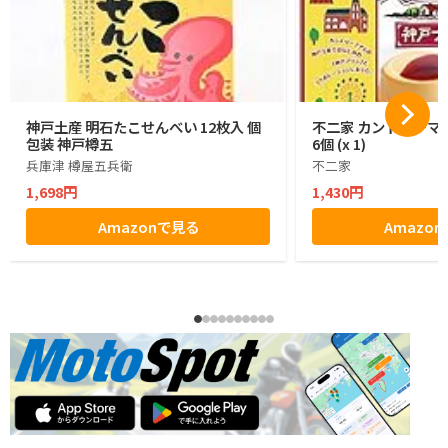
神戸土産 明石たこせんべい 12枚入 個
不二家 カントリーマア
包装 神戸樽五
6個 (x 1)
兵庫津 樽屋五兵衛
不二家
1,698円
1,430円
Amazonで見る
Amazo