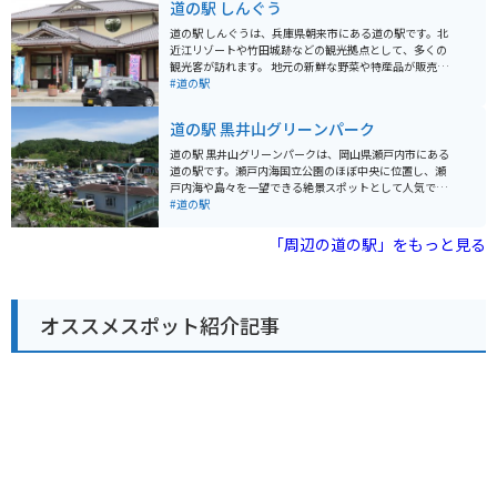
道の駅 しんぐう
された天守閣からは、相生市内を一望できます。春には
桜の名所としても知られており、多くの花見客で賑わい
道の駅 しんぐうは、兵庫県朝来市にある道の駅です。北
ます。 バイクで訪れる際は、道の駅に隣接する駐車場を
近江リゾートや竹田城跡などの観光拠点として、多くの
利用できます。周辺には、相生湾や播磨灘を望む海岸線
観光客が訪れます。 地元の新鮮な野菜や特産品が販売さ
など、ツーリングに最適なルートもたくさんあります。
れているほか、レストランでは但馬牛や猪肉などの地元
#道の駅
名産品としては、相生市特産の「あいおい夢ポーク」を
グルメを楽しむことができます。 バイクに乗っている方
使った加工品や、播磨灘産の海苔などがおすすめです。
は、道の駅 しんぐうから円山川沿いを走るルートがおす
道の駅 黒井山グリーンパーク
すめです。風光明媚な景色を楽しみながら、ツーリング
を楽しむことができます。また、道の駅 しんぐうには、
道の駅 黒井山グリーンパークは、岡山県瀬戸内市にある
バイクスタンドや休憩スペースも用意されているので、
道の駅です。瀬戸内海国立公園のほぼ中央に位置し、瀬
安心して休憩することができます。 周辺には、竹田城跡
戸内海や島々を一望できる絶景スポットとして人気で
や生野銀山など、歴史的な観光スポットも点在していま
す。 標高278mの黒井山山頂に位置し、展望台からは36
#道の駅
す。
0度のパノラマビューを楽しむことができます。晴れた日
には、遠く四国山脈まで見渡せることもあります。 道の
「周辺の道の駅」をもっと見る
駅には、地元の特産品を販売する売店やレストラン、宿
泊施設などがあります。また、遊歩道も整備されてお
り、ハイキングを楽しむこともできます。 バイクで訪れ
る場合、山頂までの道のりはワインディングロードにな
オススメスポット紹介記事
っているので、運転には注意が必要です。しかし、その
分、山頂からの景色は格別です。 瀬戸内市の特産品とし
ては、オリーブ、レモン、ブドウなどの果物や、牡蠣、
アナゴなどの海産物が有名です。道の駅でも販売されて
いるので、お土産にいかがでしょうか。 【周辺情報】 *
瀬戸大橋：車で約30分 * 牛窓オリーブ園：車で約15分 *
鷲羽山ハイランド：車で約40分