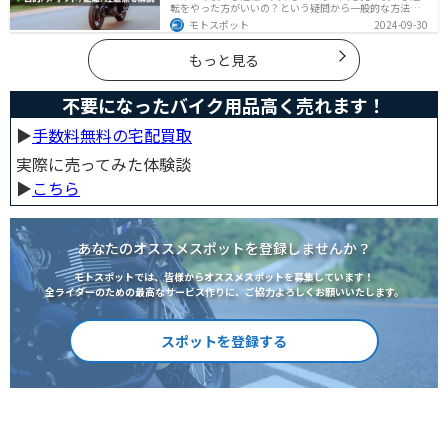
転をやった方がいいの？という疑問から一般的な方法、
メーカ推奨の方法まで具体的に解説します。注意点や中
モトスポット
2024-09-30
古車でもやった方がいいのか慣らし運転後にやるべきこ
ともまとめたので、これからバイクを買おうとしている
人は参考にしてください。
もっと見る
不要になったバイク用品高く売れます！
▶︎
手数料無料の宅配買取
実際に売ってみた体験談
▶︎
こちら
あなたのオススメスポットを登録しませんか？
モトスポットでは、皆様からオススメスポットを募集しています！
全ライダーのための最高なサービス作りに、ご協力よろしくお願いいたします。
スポットを登録する