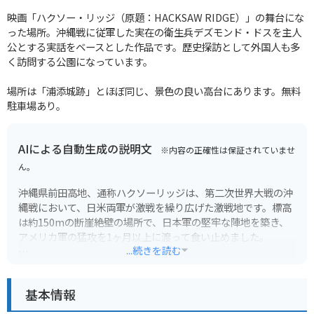
映画「ハクソー・リッジ（原題：HACKSAW RIDGE）」の舞台にな
った場所。沖縄戦に従軍した実在の衛生兵デズモンド・ドスを主人
公とする実話をベースとした作品です。歴史探訪として外国人も多
く訪問する公園になっています。
場所は「浦添城跡」とほぼ同じ、景色の良い高台にあります。無料
駐車場あり。
AIによる自動生成の説明文
※内容の正確性は保証されていませ
ん。
沖縄県前田高地、通称ハクソーリッジは、第二次世界大戦の沖
縄戦において、日米両軍が激戦を繰り広げた激戦地です。標高
は約150mの断崖絶壁の場所で、日本軍の堅牢な陣地を築き、
アメリカ軍の猛攻を1ヶ月以上に渡って食い止めました。
...続きを読む
現在、前田高地には、沖縄戦の悲惨さを物語る壕や塹壕跡が残
されており、慰霊碑も建立されています。頂上からは、沖縄の
基本情報
青い海と緑豊かな自然を一望することができ、平和の尊さを改
めて実感することができます。