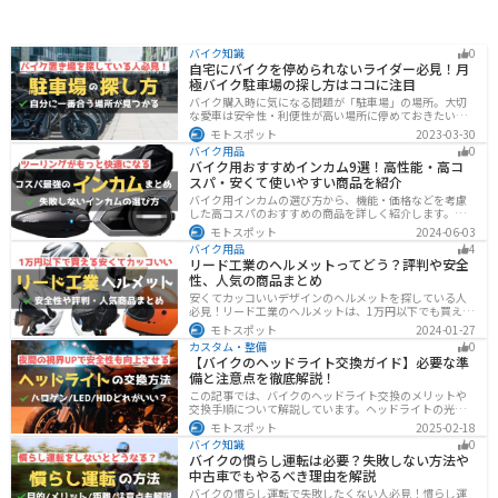
バイク知識
0
自宅にバイクを停められないライダー必見！月
極バイク駐車場の探し方はココに注目
バイク購入時に気になる問題が「駐車場」の場所。大切
な愛車は安全性・利便性が高い場所に停めておきたいで
すよね？ 当記事ではそんな駐車場選びについて解説して
モトスポット
2023-03-30
います。すでにバイクを持っていて、新しい駐車場を探
バイク用品
0
している人もぜひ参考にしてくださいね。
バイク用おすすめインカム9選！高性能・高コ
スパ・安くて使いやすい商品を紹介
バイク用インカムの選び方から、機能・価格などを考慮
した高コスパのおすすめの商品を詳しく紹介します。初
心者からベテランライダーまで、マスツーやソロツーに
モトスポット
2024-06-03
適した最適なインカムを見つけるための参考にしてくだ
バイク用品
4
さい。
リード工業のヘルメットってどう？評判や安全
性、人気の商品まとめ
安くてカッコいいデザインのヘルメットを探している人
必見！リード工業のヘルメットは、1万円以下でも買える
ヘルメットが多数あります。安全基準もしっかりクリア
モトスポット
2024-01-27
しており、安全性にも優れています。種類も豊富でカス
カスタム・整備
0
タム用のシールドもあるので、クールに決めたい人にオ
【バイクのヘッドライト交換ガイド】必要な準
ススメです。
備と注意点を徹底解説！
この記事では、バイクのヘッドライト交換のメリットや
交換手順について解説しています。ヘッドライトの光が
弱くなっていませんか？夜間の視界を改善するために
モトスポット
2025-02-18
は、適切なヘッドライト交換が必要です。自分で交換す
バイク知識
0
る方法からショップに依頼する場合の費用までわかりや
バイクの慣らし運転は必要？失敗しない方法や
すくお伝えします！
中古車でもやるべき理由を解説
バイクの慣らし運転で失敗したくない人必見！慣らし運