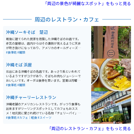
れるお店もあり沖縄に行ったらぜひ行って欲しいスポッ
「周辺の景色が綺麗なスポット」をもっと見る
トのひとつだと思います。
周辺のレストラン・カフェ
沖縄ソーキそば 楚辺
戦後に建てられた民家を改築した沖縄そばのお店です。
赤瓦の屋根は、店内からはその裏側が見えるように天井
が吹き抜けになっており、アメリカのオールディーズの
BGMとシャンデリアが特徴的です。 懐かしさの中にも新
#食事処
#麺類
しい雰囲気の中で食べるそばは、あっさり味のスープで
柔らかく煮込まれた肉との相性が抜群。定番の三枚肉の
沖縄そば 浜屋
沖縄そばはもちろん、ソーキそば、てびちそば等もあり
ます。
北谷にある沖縄そばの名店です。あっさり系といわれて
いるようですがコクがあり、そばもお肉もジューシーで
おいしいです。オーダは食券を買います。営業は月曜か
ら日曜までの毎日10時から17時半まで（不定休日あり）
#食事処
#麺類
とにかく美味しいです。テイクアウトもあります。
沖縄チャーリーレストラン
沖縄老舗のアメリカンレストランです。がっつり食事も
出来ますがツーリングスポットとしてカフェもおスス
メ！地元民に愛され続けている名物「チェリーパイ」
（今はチェリーアップルパイ）は是非食べたいメニュ
#食事処
#カフェ｜軽食
#スイーツ
ー。テイクアウトもできるので便利です。店員さんも親
切で駐車場も広くてゆったり、２F席もくつろげます。
「周辺のレストラン・カフェ」をもっと見る