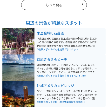
もっと見る
周辺の景色が綺麗なスポット
朱里金城町石畳道
「朱里金城町石畳道」首里城跡南側の斜面に続く約200
mの古い石畳の坂道です。赤瓦屋根の家並みとともに王
朝時代の風情が残されており首里城とあわせて歴史探訪
におすすめのスポット。沖縄県指定の文化財に登録され
#絶景スポット
#文化施設
#珍スポット
ています。徒歩1or2分のところに観光用の無料駐車場が
あります。
西原きらきらビーチ
沖縄県西原町のクリード西原マリンパーク内にあるビー
チです。非常に綺麗な海を眺めることができるほか、マ
リンスポーツやビーチバレーなどを楽しむことができま
す。バーベキュー場も兼ね備えられており、天気の良い
#絶景スポット
#海｜海岸｜岬
#イベント体験
日の休日は混み合っています。市街地から近く、駐車場
も広いため、気軽に沖縄の綺麗な海を眺めることができ
沖縄アメリカンビレッジ
ます。
リゾート施設やショッピングモールが集まったアメリカ
をテーマとした大きな商業施設です。アメリカの街中を
イメージさせられるような夜はカラフルな明かりで建物
が沢山並んでいて、日本ではないような空間を味わうこ
#絶景スポット
#お土産
#商業施設
#珍スポット
とが出来ます。 建物内では海を眺めながらご飯を食べら