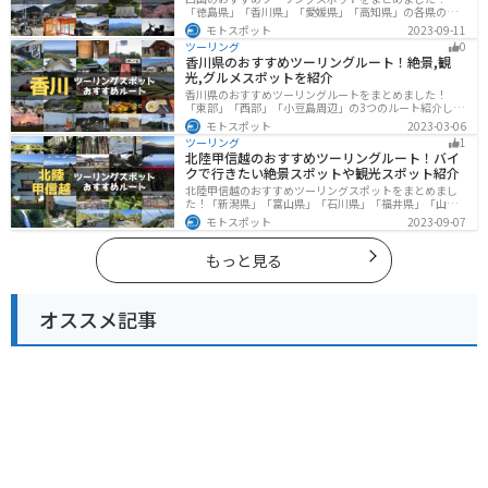
「徳島県」「香川県」「愛媛県」「高知県」の各県の観
光地紹介します。自然豊かな山々や湖、温泉地が点在
モトスポット
2023-09-11
し、四季折々の景色を楽しめるスポットが多数ありま
ツーリング
0
す。バイクで四国にツーリングに行く際は参考にしてく
香川県のおすすめツーリングルート！絶景,観
ださい。
光,グルメスポットを紹介
香川県のおすすめツーリングルートをまとめました！
「東部」「西部」「小豆島周辺」の3つのルート紹介しま
す。自然豊かな山から海、絶品グルメを満喫するツーリ
モトスポット
2023-03-06
ングができます。バイクで香川県にツーリングに行く際
ツーリング
1
は参考にしてください。
北陸甲信越のおすすめツーリングルート！バイ
クで行きたい絶景スポットや観光スポット紹介
北陸甲信越のおすすめツーリングスポットをまとめまし
た！「新潟県」「富山県」「石川県」「福井県」「山梨
県」「長野県」の各県の観光地紹介します。自然豊かな
モトスポット
2023-09-07
山々や湖、温泉地が点在し、四季折々の景色を楽しめる
スポットが多数あります。バイクで北陸甲信越にツーリ
ングに行く際は参考にしてください。
もっと見る
オススメ記事