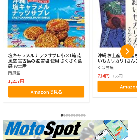
塩キャラメルナッツサブレ小×1箱 南
沖縄 お土産 沖縄産ち
風堂 宮古島の塩 雪塩 使用 さくさく食
いもカリカリ (さんご
感 お土産
くば笠屋
南風堂
714円
766円
1,217円
Amazo
Amazonで見る