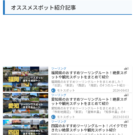
オススメスポット紹介記事
ツーリング
0
福岡県のおすすめツーリングルート！絶景スポ
ットや観光スポットをまとめて紹介
福岡県のおすすめツーリングルートをまとめました！
「北部」「東部」「西部」「南部」の4つのルート紹介し
ます。豊かな自然から歴史ある名所、グルメまで多彩な
モトスポット
2024-06-03
魅力が詰まっており、様々な楽しみ方ができます。バイ
ツーリング
0
クで福岡県にツーリングに行く際は参考にしてくださ
愛知県のおすすめツーリングルート！絶景スポ
い。
ットや観光スポットをまとめて紹介
愛知県のおすすめツーリングルートをまとめました！
「市街地周辺」「東部」「渥美半島」「知多半島」の4つ
のルート紹介します。名古屋周辺の栄えたスポットから
モトスポット
2023-03-03
山、海、美術館なども多数あり、自然・歴史・文化を満
ツーリング
0
喫するツーリングができます。バイクで愛知県にツーリ
四国のおすすめツーリングルート！バイクで行
ングに行く際は参考にしてください。
きたい絶景スポットや観光スポット紹介
四国のおすすめツーリングスポットをまとめました！