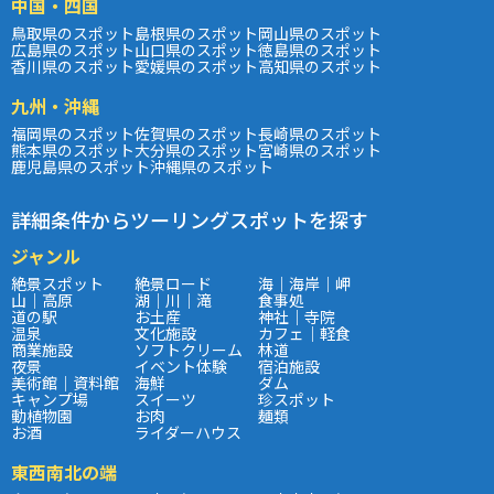
中国・四国
鳥取県のスポット
島根県のスポット
岡山県のスポット
広島県のスポット
山口県のスポット
徳島県のスポット
香川県のスポット
愛媛県のスポット
高知県のスポット
九州・沖縄
福岡県のスポット
佐賀県のスポット
長崎県のスポット
熊本県のスポット
大分県のスポット
宮崎県のスポット
鹿児島県のスポット
沖縄県のスポット
詳細条件からツーリングスポットを探す
ジャンル
絶景スポット
絶景ロード
海｜海岸｜岬
山｜高原
湖｜川｜滝
食事処
道の駅
お土産
神社｜寺院
温泉
文化施設
カフェ｜軽食
商業施設
ソフトクリーム
林道
夜景
イベント体験
宿泊施設
美術館｜資料館
海鮮
ダム
キャンプ場
スイーツ
珍スポット
動植物園
お肉
麺類
お酒
ライダーハウス
東西南北の端