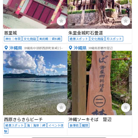
首里城
朱里金城町石畳道
神社｜寺院
文化施設
美術館｜資料館
絶景スポット
文化施設
珍スポット
沖縄県
沖縄県
沖縄県中頭郡西原町東崎15−1
沖縄県那覇市楚辺
−１５−１
西原きらきらビーチ
沖縄ソーキそば 楚辺
絶景スポット
海｜海岸｜岬
イベント体
食事処
麺類
験