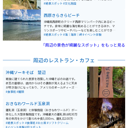
です。歴史探訪として外国人も多く訪問する公園になっ
#絶景スポット
#文化施設
ています。 場所は「浦添城跡」とほぼ同じ、景色の良い
高台にあります。無料駐車場あり。
西原きらきらビーチ
沖縄県西原町のクリード西原マリンパーク内にあるビー
チです。非常に綺麗な海を眺めることができるほか、マ
リンスポーツやビーチバレーなどを楽しむことができま
す。バーベキュー場も兼ね備えられており、天気の良い
#絶景スポット
#海｜海岸｜岬
#イベント体験
日の休日は混み合っています。市街地から近く、駐車場
も広いため、気軽に沖縄の綺麗な海を眺めることができ
「周辺の景色が綺麗なスポット」をもっと見る
ます。
周辺のレストラン・カフェ
沖縄ソーキそば 楚辺
戦後に建てられた民家を改築した沖縄そばのお店です。
赤瓦の屋根は、店内からはその裏側が見えるように天井
が吹き抜けになっており、アメリカのオールディーズの
BGMとシャンデリアが特徴的です。 懐かしさの中にも新
#食事処
#麺類
しい雰囲気の中で食べるそばは、あっさり味のスープで
柔らかく煮込まれた肉との相性が抜群。定番の三枚肉の
おきなわワールド玉泉洞
沖縄そばはもちろん、ソーキそば、てびちそば等もあり
ます。
鍾乳洞（玉泉洞）と体験施設（おきなわワールド）が一
体化した大型体験施設です。沖縄最大の鍾乳洞は約30万
年の年月をかけて創られ全長5,000ｍ、鍾乳石100万本以
上を擁し、国内最大級の規模を誇ります（一般公開は89
#絶景スポット
#食事処
#お土産
#ソフトクリーム
0ｍ）。入園チケットは大人2000千円、小人1000円(4-1
#イベント体験
#珍スポット