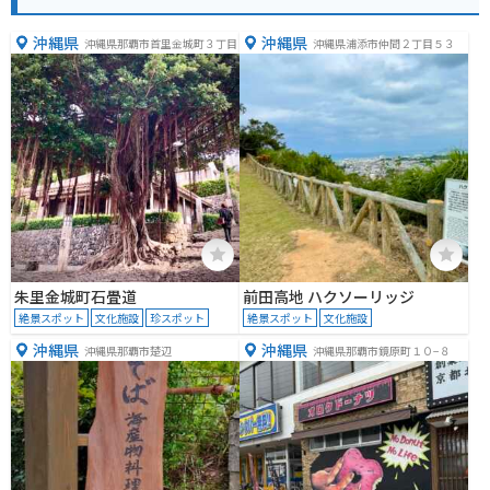
沖縄県
沖縄県
沖縄県那覇市首里金城町３丁目
沖縄県浦添市仲間２丁目５３
朱里金城町石畳道
前田高地 ハクソーリッジ
絶景スポット
文化施設
珍スポット
絶景スポット
文化施設
沖縄県
沖縄県
沖縄県那覇市楚辺
沖縄県那覇市鏡原町１０−８