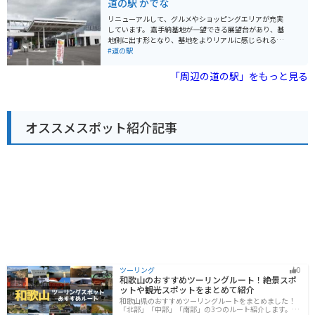
道の駅 かでな
車場なので、バイクを停める場所にも困りません。道の
イベントも開催されることがあるので、事前に確認して
駅周辺は、交通量が多いので、走行には注意が必要で
おくと良いでしょう。 バイクで訪れる場合は、道の駅に
リニューアルして、グルメやショッピングエリアが充実
す。
隣接する「糸満市観光農園」に、無料で利用できる屋根
しています。 嘉手納基地が一望できる展望台があり、基
付きのバイク駐輪場があるので安心です。 道の駅の周辺
地側に出す形となり、基地をよりリアルに感じられるよ
には、沖縄戦の激戦地となった「平和祈念公園」や、美
うになっています。 また3階には学習展示室もあり、平
#道の駅
しい海岸線が広がる「南城市」など、観光スポットも充
和学習もできる施設となっています。 嘉手納のグルメを
実しています。 沖縄の文化や歴史に触れながら、地元の
中心に沖縄農産物やお土産も種類豊富に販売しておりま
「周辺の道の駅」をもっと見る
美味しいものを楽しめる「道の駅 いとまん」は、沖縄観
す。
光の拠点としてもおすすめです。
オススメスポット紹介記事
ツーリング
0
和歌山のおすすめツーリングルート！絶景スポ
ットや観光スポットをまとめて紹介
和歌山県のおすすめツーリングルートをまとめました！
「北部」「中部」「南部」の3つのルート紹介します。海