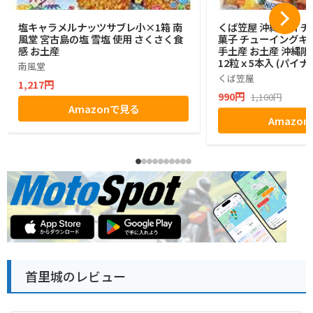
塩キャラメルナッツサブレ小×1箱 南
くば笠屋 沖縄 ハイチ
風堂 宮古島の塩 雪塩 使用 さくさく食
菓子 チューイングキ
感 お土産
手土産 お土産 沖縄限
12粒ｘ5本入 (パイナ
南風堂
くば笠屋
1,217円
990円
1,100円
Amazonで見る
Amazo
首里城のレビュー