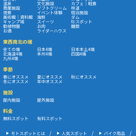
温泉
文化施設
カフェ｜軽食
商業施設
ソフトクリーム
林道
夜景
イベント体験
宿泊施設
美術館｜資料館
海鮮
ダム
キャンプ場
スイーツ
珍スポット
動植物園
お肉
麺類
お酒
ライダーハウス
東西南北の端
全ての端
日本4端
日本本土4端
北海道4端
本州4端
四国4端
九州4端
季節
春にオススメ
夏にオススメ
秋にオススメ
冬にオススメ
年中オススメ
施設
屋内施設
屋外施設
料金
無料スポット
有料スポット
モトスポットとは
人気スポット
バイク用品