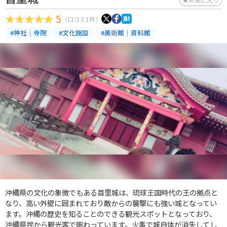
5
（口コミ1件）
#神社｜寺院
#文化施設
#美術館｜資料館
沖縄県の文化の象徴でもある首里城は、琉球王国時代の王の拠点と
なり、高い外壁に囲まれており敵からの襲撃にも強い城となってい
ます。沖縄の歴史を知ることのできる観光スポットとなっており、
沖縄県民から観光客で賑わっています。火事で城自体が消失してし