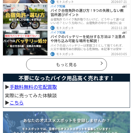
の違いやメリット・デメリット、選び方を解説し、冬の
モトスポット
2026-07-21
ツーリングにおすすめの大型ナックルガード6選を価格や
バイク知識
0
特徴とともに紹介します。
バイク合宿免許の選び方！9つの失敗しない教
習所選びポイント
合宿免許でバイク免許取りたいけど、どうやって選べば
いいの？という方向けに、合宿免許の中から自分に合っ
た教習所を選ぶ方法をまとめました。押さえるべきポイ
モトスポット
2022-11-28
ントは9つです。料金をできるだけ抑えたり、旅行も兼ね
バイク知識
0
て楽しみたい人必見です！
バイクのバッテリーを処分する方法は？注意点
や持ち込み可能な場所を解説！
バイクの古いバッテリーは家庭ゴミとして捨てられず、
火災や環境汚染の原因になる危険物。本記事では安全な
保管方法や絶縁などの注意点、無料・低コストで回収し
モトスポット
2026-03-05
てもらう方法、買い取りの可否を解説。ナップスやオー
トバックス、イエローハットなどの回収対応店舗も紹介
します。
もっと見る
不要になったバイク用品高く売れます！
▶︎
手数料無料の宅配買取
実際に売ってみた体験談
▶︎
こちら
あなたのオススメスポットを登録しませんか？
モトスポットでは、皆様からオススメスポットを募集しています！