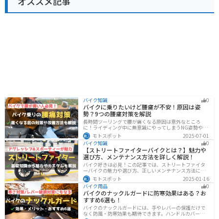
オススメ記事
バイク知識
0
バイクに乗りたいけど腰痛が不安！原因は姿
勢？9つの腰痛対策を解説
長時間ツーリングで腰が痛くなる原因は意外なところ
に！ライディング中に無意識にやってしまうNG姿勢や体
への負担、今すぐ見直せる予防・対策法をわかりやすく
モトスポット
2025-07-01
解説。腰痛対策に効果的な便利アイテムも紹介し、快適
バイク知識
0
で楽しいツーリングをサポートします。
【ストリートファイターバイクとは？】魅力や
選び方、メンテナンス方法を詳しく解説！
バイク好きは必見！この記事では、ストリートファイタ
ーバイクの魅力や選び方、正しいメンテナンス方法につ
いて解説しています。実はストリートファイターバイク
モトスポット
2025-01-16
は、個性的なデザインと高い走行性能が魅力です。この
バイク用品
0
記事を読めば、ストリートファイターバイクの魅力がわ
バイクのナックルガードに防寒効果はある？お
かります。
すすめ6選も！
バイクのナックルガードには、手やレバーの保護だけで
なく防風・防寒効果も期待できます。ハンドルカバーと