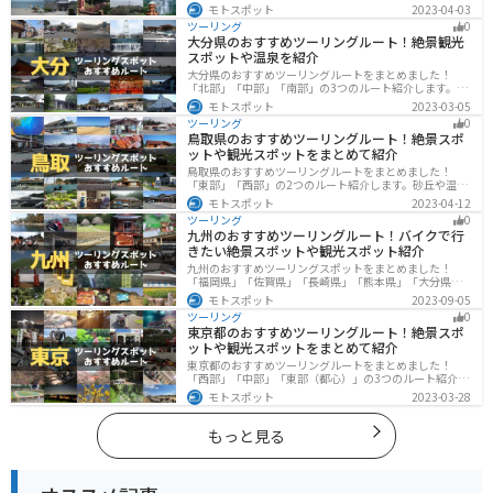
と山に囲まれた自然豊かなエリアが広がり、様々な楽し
モトスポット
2023-04-03
み方ができます。バイクで和歌山県にツーリングに行く
ツーリング
0
際は参考にしてください。
大分県のおすすめツーリングルート！絶景観光
スポットや温泉を紹介
大分県のおすすめツーリングルートをまとめました！
「北部」「中部」「南部」の3つのルート紹介します。阿
蘇の雄大な自然を満喫できるスポットや温泉を満喫する
モトスポット
2023-03-05
ツーリングができます。バイクで大分県にツーリングに
ツーリング
0
行く際は参考にしてください。
鳥取県のおすすめツーリングルート！絶景スポ
ットや観光スポットをまとめて紹介
鳥取県のおすすめツーリングルートをまとめました！
「東部」「西部」の2つのルート紹介します。砂丘や温泉
地、歴史ある城跡など魅力溢れるスポットが多数あるの
モトスポット
2023-04-12
で楽しめます。バイクで鳥取県にツーリングに行く際は
ツーリング
0
参考にしてください。
九州のおすすめツーリングルート！バイクで行
きたい絶景スポットや観光スポット紹介
九州のおすすめツーリングスポットをまとめました！
「福岡県」「佐賀県」「長崎県」「熊本県」「大分県」
「宮崎都」「鹿児島県」の各県の観光地紹介します。自
モトスポット
2023-09-05
然豊かな山々や湖、温泉地が点在し、四季折々の景色を
ツーリング
0
楽しめるスポットが多数あります。バイクで九州にツー
東京都のおすすめツーリングルート！絶景スポ
リングに行く際は参考にしてください。
ットや観光スポットをまとめて紹介
東京都のおすすめツーリングルートをまとめました！
「西部」「中部」「東部（都心）」の3つのルート紹介し
ます。西に行けば奥多摩の自然、東に行けば都心スポッ
モトスポット
2023-03-28
トと、自然も街も楽しめるスポットが多数あります。バ
イクで東京都にツーリングに行く際は参考にしてくださ
い。
もっと見る