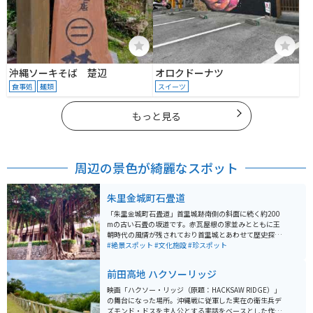
沖縄ソーキそば 楚辺
オロクドーナツ
食事処
麺類
スイーツ
もっと見る
周辺の景色が綺麗なスポット
朱里金城町石畳道
「朱里金城町石畳道」首里城跡南側の斜面に続く約200
mの古い石畳の坂道です。赤瓦屋根の家並みとともに王
朝時代の風情が残されており首里城とあわせて歴史探訪
におすすめのスポット。沖縄県指定の文化財に登録され
#絶景スポット
#文化施設
#珍スポット
ています。徒歩1or2分のところに観光用の無料駐車場が
あります。
前田高地 ハクソーリッジ
映画「ハクソー・リッジ（原題：HACKSAW RIDGE）」
の舞台になった場所。沖縄戦に従軍した実在の衛生兵デ
ズモンド・ドスを主人公とする実話をベースとした作品