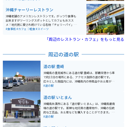
4歳）。入園後はまず玉泉洞散歩から入り、そのあとフ
ルーツウォッチング、琉球ガラスと工房体験、琉球王国
沖縄チャーリーレストラン
城下町、エイサーショー公演やハブとマングースのショ
ーなどを見学するルートになっています。
沖縄老舗のアメリカンレストランです。がっつり食事も
出来ますがツーリングスポットとしてカフェもおスス
メ！地元民に愛され続けている名物「チェリーパイ」
（今はチェリーアップルパイ）は是非食べたいメニュ
#食事処
#カフェ｜軽食
#スイーツ
ー。テイクアウトもできるので便利です。店員さんも親
切で駐車場も広くてゆったり、２F席もくつろげます。
「周辺のレストラン・カフェ」をもっと見る
周辺の道の駅
道の駅 豊崎
沖縄県の豊見城市にある道の駅 豊崎は、那覇空港から車
で約15分の場所にある、アクセス抜群の道の駅です。
広々とした施設内には、沖縄県内の特産品やお土産が購
入できる物産センターや、沖縄そばなどの沖縄料理が楽
#道の駅
しめる飲食店があります。新鮮な魚介類が並ぶ鮮魚市場
も併設されており、地元の味が楽しめます。 また、道の
道の駅 いとまん
駅 豊崎は、美しいビーチが広がる豊崎海浜公園に隣接し
ているのも魅力です。公園内には、遊歩道や展望台が整
沖縄県糸満市にある「道の駅 いとまん」は、沖縄県最南
備されており、青い海と空を眺めながら、のんびりと過
端の道の駅です。 新鮮な地元産の農産物や、沖縄の伝統
ごすことができます。夕日の絶景スポットとしても知ら
的な工芸品、お土産などを購入することができます。 特
れており、ロマンチックなひとときを過ごしたい方にも
に、併設されている「糸満漁業協同組合 魚販売センタ
#道の駅
おすすめです。 バイクで訪れる場合は、道の駅に隣接す
ー」では、その日に水揚げされた新鮮な魚介類を味わう
る豊崎海浜公園の駐車場が利用できます。広々とした駐
ことができます。 マグロの解体ショーなど、迫力満点の