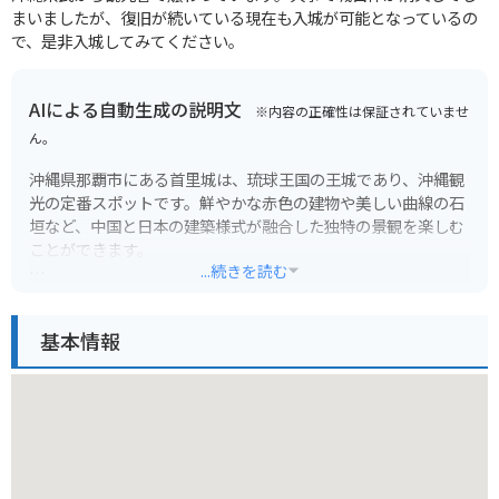
まいましたが、復旧が続いている現在も入城が可能となっているの
で、是非入城してみてください。
AIによる自動生成の説明文
※内容の正確性は保証されていませ
ん。
沖縄県那覇市にある首里城は、琉球王国の王城であり、沖縄観
光の定番スポットです。鮮やかな赤色の建物や美しい曲線の石
垣など、中国と日本の建築様式が融合した独特の景観を楽しむ
ことができます。
...続きを読む
城内は、正殿、北殿、南殿など多くの建物で構成されており、
それぞれ歴史的な展示や復元された内装を見学することができ
基本情報
ます。特に、2019年に火災で焼失してしまった正殿は、2026
年の復元に向けて再建築中です。首里城公園は、無料で散策で
きますが、有料区域である正殿などの内部を見学するには入場
料が必要です。
バイクで訪れる場合は、首里城公園の周辺に無料の駐輪場があ
ります。ただし、観光シーズンは混雑が予想されるため、時間