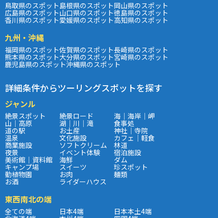
鳥取県のスポット
島根県のスポット
岡山県のスポット
広島県のスポット
山口県のスポット
徳島県のスポット
香川県のスポット
愛媛県のスポット
高知県のスポット
九州・沖縄
福岡県のスポット
佐賀県のスポット
長崎県のスポット
熊本県のスポット
大分県のスポット
宮崎県のスポット
鹿児島県のスポット
沖縄県のスポット
詳細条件からツーリングスポットを探す
ジャンル
絶景スポット
絶景ロード
海｜海岸｜岬
山｜高原
湖｜川｜滝
食事処
道の駅
お土産
神社｜寺院
温泉
文化施設
カフェ｜軽食
商業施設
ソフトクリーム
林道
夜景
イベント体験
宿泊施設
美術館｜資料館
海鮮
ダム
キャンプ場
スイーツ
珍スポット
動植物園
お肉
麺類
お酒
ライダーハウス
東西南北の端
全ての端
日本4端
日本本土4端