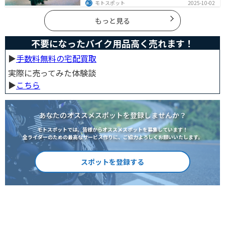
になるケースを解説し、ライダーができるマナーや配慮
モトスポット
2025-10-02
の方法、さらには他人のバイクが迷惑なときの正しい対
処法まで紹介します。バイク好きも、周囲の騒音に悩む
人も必見の内容です。
もっと見る
不要になったバイク用品高く売れます！
▶︎
手数料無料の宅配買取
実際に売ってみた体験談
▶︎
こちら
あなたのオススメスポットを登録しませんか？
モトスポットでは、皆様からオススメスポットを募集しています！
全ライダーのための最高なサービス作りに、ご協力よろしくお願いいたします。
スポットを登録する