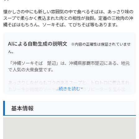
懐かしさの中にも新しい雰囲気の中で食べるそばは、あっさり味の
スープで柔らかく煮込まれた肉との相性が抜群。定番の三枚肉の沖
縄そばはもちろん、ソーキそば、てびちそば等もあります。
AIによる自動生成の説明文
※内容の正確性は保証されていませ
ん。
「沖縄ソーキそば 楚辺」は、沖縄県那覇市楚辺にある、地元
で人気の大衆食堂です。
あっさりしながらもコクのあるスープと、トロトロに煮込まれ
...続きを読む
たソーキが特徴のソーキそばは、多くのリピーターを生み出し
ています。
基本情報
店内は昔ながらの食堂の雰囲気で、観光客だけでなく地元の人
も多く訪れます。
価格はリーズナブルなので、沖縄料理を手軽に楽しみたい方に
おすすめです。