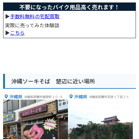
不要になったバイク用品高く売れます！
▶︎
手数料無料の宅配買取
実際に売ってみた体験談
▶︎
こちら
沖縄ソーキそば 楚辺に近い場所
沖縄県
沖縄県
沖縄県那覇市鏡原町１０−８
沖縄県那覇市若狭１丁目２５
−１１