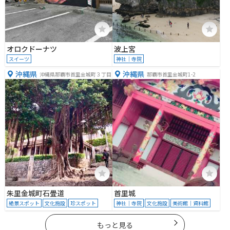
オロクドーナツ
波上宮
スイーツ
神社｜寺院
沖縄県
沖縄県
沖縄県那覇市首里金城町３丁目
那覇市首里金城町1-2
朱里金城町石畳道
首里城
絶景スポット
文化施設
珍スポット
神社｜寺院
文化施設
美術館｜資料館
もっと見る