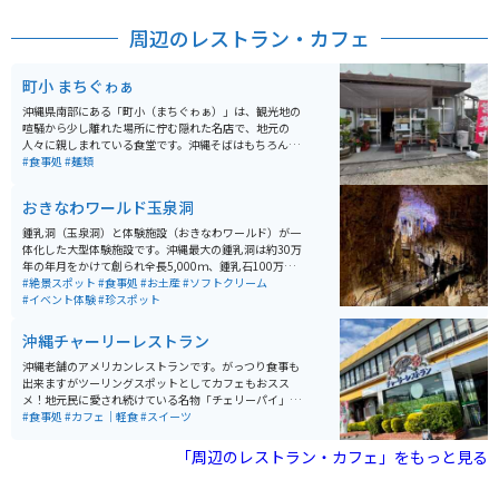
周辺のレストラン・カフェ
町小 まちぐゎぁ
沖縄県南部にある「町小（まちぐゎぁ）」は、観光地の
喧騒から少し離れた場所に佇む隠れた名店で、地元の
人々に親しまれている食堂です。沖縄そばはもちろん、
新鮮な刺身や揚げたての天ぷら、さらにはデザートまで
#食事処
#麺類
メニューが充実しており、幅広い料理を楽しめるのが魅
力です。店内はアットホームな雰囲気で、地元の方との
おきなわワールド玉泉洞
距離も近く、沖縄ならではの温かい空気感を感じられま
す。 観光客でも気軽に入りやすく、旅の中でリアルな沖
鍾乳洞（玉泉洞）と体験施設（おきなわワールド）が一
縄の日常に触れられる貴重な一軒です。幹線道路から少
体化した大型体験施設です。沖縄最大の鍾乳洞は約30万
し入った立地のため、バイクでのアクセスもしやすく、
年の年月をかけて創られ全長5,000ｍ、鍾乳石100万本以
ツーリングの途中に立ち寄ってゆっくり食事を楽しむス
上を擁し、国内最大級の規模を誇ります（一般公開は89
#絶景スポット
#食事処
#お土産
#ソフトクリーム
ポットとしてもおすすめです。
0ｍ）。入園チケットは大人2000千円、小人1000円(4-1
#イベント体験
#珍スポット
4歳）。入園後はまず玉泉洞散歩から入り、そのあとフ
ルーツウォッチング、琉球ガラスと工房体験、琉球王国
沖縄チャーリーレストラン
城下町、エイサーショー公演やハブとマングースのショ
ーなどを見学するルートになっています。
沖縄老舗のアメリカンレストランです。がっつり食事も
出来ますがツーリングスポットとしてカフェもおスス
メ！地元民に愛され続けている名物「チェリーパイ」
（今はチェリーアップルパイ）は是非食べたいメニュ
#食事処
#カフェ｜軽食
#スイーツ
ー。テイクアウトもできるので便利です。店員さんも親
切で駐車場も広くてゆったり、２F席もくつろげます。
「周辺のレストラン・カフェ」をもっと見る