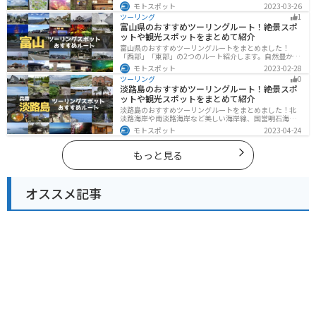
訪湖やビーナスラインのような全国でも有名なツーリン
モトスポット
2023-03-26
グスポットが多数あります。バイクで長野県にツーリン
ツーリング
1
グに行く際は参考にしてください。
富山県のおすすめツーリングルート！絶景スポ
ットや観光スポットをまとめて紹介
富山県のおすすめツーリングルートをまとめました！
「西部」「東部」の2つのルート紹介します。自然豊かな
山と海、温泉が充実しており、美術館などもあるので、
モトスポット
2023-02-28
自然を満喫するツーリングができます。バイクで富山県
ツーリング
0
にツーリングに行く際は参考にしてください。
淡路島のおすすめツーリングルート！絶景スポ
ットや観光スポットをまとめて紹介
淡路島のおすすめツーリングルートをまとめました！北
淡路海岸や南淡路海岸など美しい海岸線、国営明石海峡
公園や淡路夢舞台など、自然とアートが融合した施設も
モトスポット
2023-04-24
多数あります。バイクで淡路島にツーリングに行く際は
参考にしてください。
もっと見る
オススメ記事