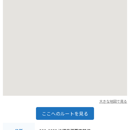
【バイクで行く場合の注意点】
お店の前に数台の駐車スペースがありますが、大変人気店のた
め満車の場合があります。
近隣にコインパーキングもありますので、確認してから行くこ
とをおすすめします。
大きな地図で見る
ここへのルートを見る