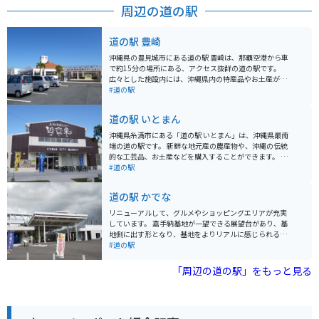
周辺の道の駅
道の駅 豊崎
沖縄県の豊見城市にある道の駅 豊崎は、那覇空港から車
で約15分の場所にある、アクセス抜群の道の駅です。
広々とした施設内には、沖縄県内の特産品やお土産が購
入できる物産センターや、沖縄そばなどの沖縄料理が楽
#道の駅
しめる飲食店があります。新鮮な魚介類が並ぶ鮮魚市場
も併設されており、地元の味が楽しめます。 また、道の
道の駅 いとまん
駅 豊崎は、美しいビーチが広がる豊崎海浜公園に隣接し
ているのも魅力です。公園内には、遊歩道や展望台が整
沖縄県糸満市にある「道の駅 いとまん」は、沖縄県最南
備されており、青い海と空を眺めながら、のんびりと過
端の道の駅です。 新鮮な地元産の農産物や、沖縄の伝統
ごすことができます。夕日の絶景スポットとしても知ら
的な工芸品、お土産などを購入することができます。 特
れており、ロマンチックなひとときを過ごしたい方にも
に、併設されている「糸満漁業協同組合 魚販売センタ
#道の駅
おすすめです。 バイクで訪れる場合は、道の駅に隣接す
ー」では、その日に水揚げされた新鮮な魚介類を味わう
る豊崎海浜公園の駐車場が利用できます。広々とした駐
ことができます。 マグロの解体ショーなど、迫力満点の
道の駅 かでな
車場なので、バイクを停める場所にも困りません。道の
イベントも開催されることがあるので、事前に確認して
駅周辺は、交通量が多いので、走行には注意が必要で
おくと良いでしょう。 バイクで訪れる場合は、道の駅に
リニューアルして、グルメやショッピングエリアが充実
す。
隣接する「糸満市観光農園」に、無料で利用できる屋根
しています。 嘉手納基地が一望できる展望台があり、基
付きのバイク駐輪場があるので安心です。 道の駅の周辺
地側に出す形となり、基地をよりリアルに感じられるよ
には、沖縄戦の激戦地となった「平和祈念公園」や、美
うになっています。 また3階には学習展示室もあり、平
#道の駅
しい海岸線が広がる「南城市」など、観光スポットも充
和学習もできる施設となっています。 嘉手納のグルメを
実しています。 沖縄の文化や歴史に触れながら、地元の
中心に沖縄農産物やお土産も種類豊富に販売しておりま
「周辺の道の駅」をもっと見る
美味しいものを楽しめる「道の駅 いとまん」は、沖縄観
す。
光の拠点としてもおすすめです。