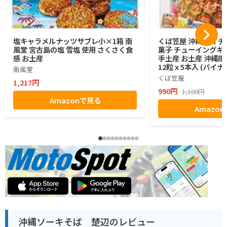
塩キャラメルナッツサブレ小×1箱 南
くば笠屋 沖縄 ハイチ
風堂 宮古島の塩 雪塩 使用 さくさく食
菓子 チューイングキ
感 お土産
手土産 お土産 沖縄限
12粒ｘ5本入 (パイナ
南風堂
くば笠屋
1,217円
990円
1,100円
Amazonで見る
Amazo
沖縄ソーキそば 楚辺のレビュー