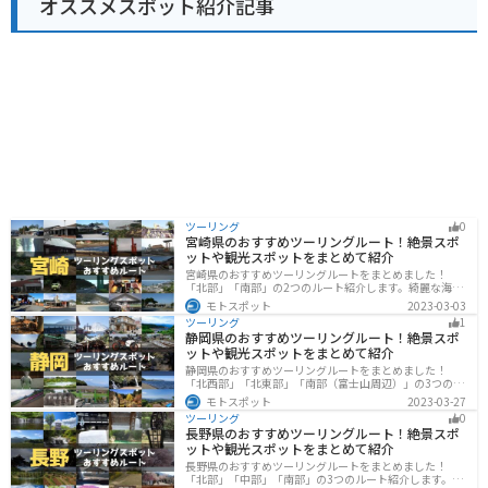
オススメスポット紹介記事
ツーリング
0
宮崎県のおすすめツーリングルート！絶景スポ
ットや観光スポットをまとめて紹介
宮崎県のおすすめツーリングルートをまとめました！
「北部」「南部」の2つのルート紹介します。綺麗な海岸
線が特徴的な海・自然豊かな山・趣のある神社を満喫す
モトスポット
2023-03-03
るツーリングができます。バイクで宮崎県にツーリング
ツーリング
1
に行く際は参考にしてください。
静岡県のおすすめツーリングルート！絶景スポ
ットや観光スポットをまとめて紹介
静岡県のおすすめツーリングルートをまとめました！
「北西部」「北東部」「南部（富士山周辺）」の3つのル
ート紹介します。富士山を中心に自然豊かな景色や食事
モトスポット
2023-03-27
を楽しめるスポットが多数あります。バイクで静岡県に
ツーリング
0
ツーリングに行く際は参考にしてください。
長野県のおすすめツーリングルート！絶景スポ
ットや観光スポットをまとめて紹介
長野県のおすすめツーリングルートをまとめました！
「北部」「中部」「南部」の3つのルート紹介します。諏