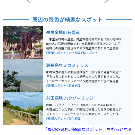
周辺の景色が綺麗なスポット
朱里金城町石畳道
「朱里金城町石畳道」首里城跡南側の斜面に続く約200
mの古い石畳の坂道です。赤瓦屋根の家並みとともに王
朝時代の風情が残されており首里城とあわせて歴史探訪
におすすめのスポット。沖縄県指定の文化財に登録され
#絶景スポット
#文化施設
#珍スポット
ています。徒歩1or2分のところに観光用の無料駐車場が
あります。
瀬長島ウミカジテラス
那覇空港の近くの瀬長島は昔から飛行機の発着が間近で
見られるスポットとして地元の方に人気がありました。
そこにウミカジテラスという商業施設ができて観光客も
訪れるようになりました。海沿いの「地中海のような白
#絶景スポット
#商業施設
壁建築」には飲食店や土産店がたくさん入り、楽しいス
ポットになっています。島は右回転の一方通行です。
前田高地 ハクソーリッジ
映画「ハクソー・リッジ（原題：HACKSAW RIDGE）」
の舞台になった場所。沖縄戦に従軍した実在の衛生兵デ
ズモンド・ドスを主人公とする実話をベースとした作品
です。歴史探訪として外国人も多く訪問する公園になっ
#絶景スポット
#文化施設
ています。 場所は「浦添城跡」とほぼ同じ、景色の良い
高台にあります。無料駐車場あり。
「周辺の景色が綺麗なスポット」をもっと見る