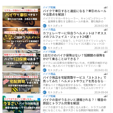
バイク知識
0
バイクで牽引すると違反になる？牽引のルール
や注意点を解説！
バイクでリヤカーやトレーラー、キャンピングトレーラ
ー、故障車を牽引する際のルールや条件、牽引免許の有
無、速度制限、必要な装備をわかりやすく解説。メリッ
モトスポット
2026-02-08
ト・デメリットや注意点も紹介し、安全にバイクの積載
バイク用品
0
力をアップする方法をまとめました。
カフェレーサーに似合うヘルメットは？オスス
メのフルフェイス・ジェット24選！
カフェレーサーに似合う、レトロでスタイリッシュなヘ
ルメットを厳選紹介！フルフェイス14選とジェット10選
の多彩なラインナップで、安全性とデザインの両立を実
モトスポット
2024-10-31
現。こだわりのヘルメットで、あなたのライダーズライ
バイク知識
0
フをより魅力的にアップグレードしましょう！
1日だけのバイク保険はない？短期間の保険を
かけて乗ることはできる？
バイクには1日単位の保険がないため、代替策の検討が必
要です。他人のバイクを借りるなら「ドライバー保
険」、125cc以下で家族が車持ちなら「ファミリーバイク
モトスポット
2026-01-01
特約」、自身のバイクなら「バイク保険の短期加入」が
バイク用品
4
有効です。手間を省くなら、任意保険込みの「レンタル
バイク用品を宅配買取サービス「ストスト」で
バイク」も選べます。
売ってみた！ヘルメットやウェアを売るならオ
ススメ
不要なバイク用品を処分するなら、宅配買取サービスが
オススメ！捨てるのは勿体無い、でもメルカリやヤフオ
クに出すのは面倒だし手数料がかかる...STST（ストス
モトスポット
2024-09-04
ト）なら手数料や送料など完全無料で、自宅から送るだ
バイク知識
0
けでOKなので超簡単に売れます！ストストを実際に使っ
バイクの音がうるさいと通報される？！騒音の
てみたので、流れや買取金額などを紹介します。
原因とトラブル対策を解説
バイクの音がうるさいと感じる人は多く、トラブルの原
因になることも。音が大きくなる原因や騒音規制、違反