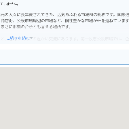
ていません。
地元の人々に長年愛されてきた、活気あふれる市場群の総称です。国際
り商店街、公設市場周辺の市場など、個性豊かな市場が軒を連ねていま
、まさに那覇の台所とも言える場所です。
...続きを読む
えと、地元の人々との温かい交流にあります。第一牧志公設市場では、
ではの野菜や加工品などが所狭しと並びます。珍しい魚や、見たことも
声が飛び交う中、店員さんとの会話も楽しみの一つです。おすすめの食
コミュニケーションが、旅の思い出をより一層豊かなものにしてくれる
際通り周辺は一方通行や交通規制が多いですが、市場周辺は比較的バイ
の飲食店で調理してもらう「持ち込み」サービスを利用するのも良いで
市場で手軽に食べられる沖縄そばやサーターアンダギーなどのB級グル
型（びんがた）や琉球ガラス、泡盛、そして健康食品として注目される
、ここでしか買えない、こだわりの一品を見つけることができるはずです
使った沖縄惣菜やお漬物は、旅の途中の軽食やお土産に喜ばれるでしょ