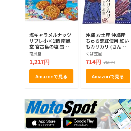
塩キャラメルナッツ
沖縄 お土産 沖縄産
サブレ小×1箱 南風
ちゅら恋紅使用 紅い
堂 宮古島の塩 雪塩
もカリカリ (さんご
使用 さくさく食感
の塩)
南風堂
くば笠屋
お土産
1,217円
714円
766円
Amazonで見る
Amazonで見る