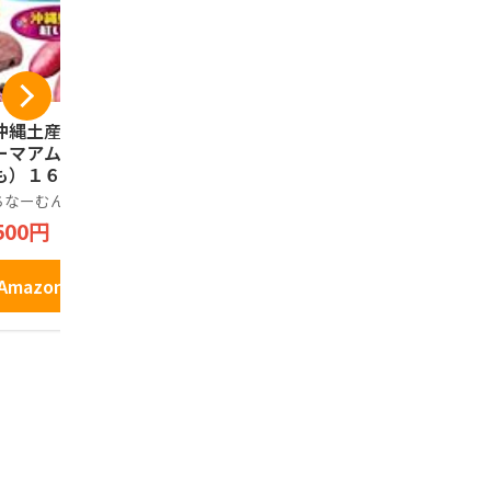
沖縄土産】カント
沖縄 限定 紅芋 あん
オリオンビー
ーマアム（沖縄紅
バター リーフ パイ
ャツ ピンク
も）１６枚入 うち
個包装 土産 お菓子
クルーネッ
ーむんシール（商
おやつ ギフト スイ
ちなーむん
ノーブランド品
オリオン
登録済）同梱パッ
ーツ 和菓子 人気 9個
500円
1,699円
2,699円
ージ
入り お土産 ばらま
き 焼き菓子
Amazonで見る
Amazonで見る
Amazo