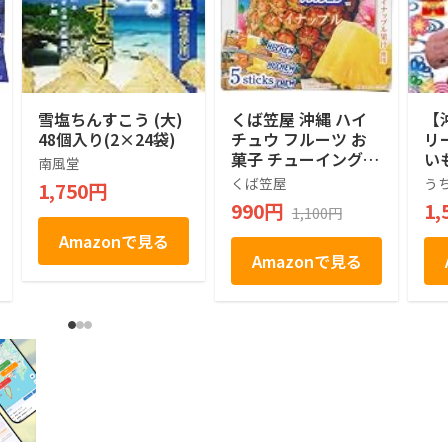
雪塩ちんすこう (大)
くば笠屋 沖縄 ハイ
【
48個入り(2×24袋)
チュウ フルーツ お
リ
菓子 チューイングキ
い
南風堂
ャンディ おやつ 手
な
くば笠屋
う
1,750円
土産 お土産 沖縄限
標
990円
1,
1,100円
定 ハイチュウ 1本12
ケ
粒ｘ5本入 (パイナッ
Amazonで見る
プル)
Amazonで見る