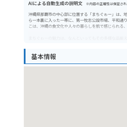
AIによる自動生成の説明文
※内容の正確性は保証され
沖縄県那覇市の中心部に位置する「まちぐゎー」は、
ら一本裏に入った一帯に、第一牧志公設市場、平和通
こは、沖縄の食文化や人々の暮らしを肌で感じられる
まちぐゎーの魅力は、なんといってもその多様な品揃
どりの新鮮な魚介類、トロピカルフルーツ、沖縄なら
うな南国フルーツに出会えることも。市場の活気ある
基本情報
聞いたり、値段交渉をしてみたりと、地元ならではの
う。
バイクでの観光にも、まちぐゎーはおすすめです。国
めやすい場所もあります。市場で買った食材を、近く
う。新鮮な魚介をその場で味わうのは格別です。また、
富なので、小腹が空いたときにもぴったりです。
お土産探しにも最適です。沖縄の伝統工芸品である紅
ー茶や黒糖なども手に入ります。食べ物から雑貨まで
に、第一牧志公設市場で売られている、新鮮な食材を