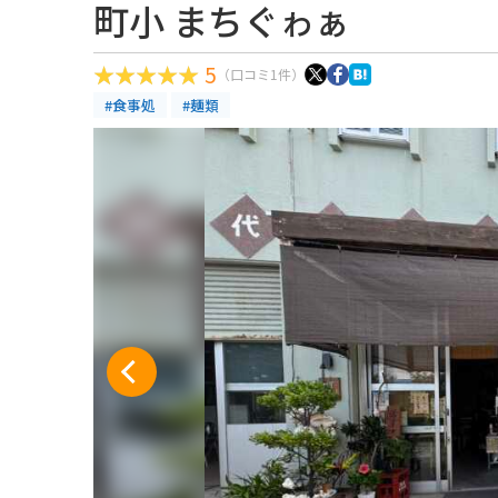
町小 まちぐゎぁ
5
（口コミ1件）
#食事処
#麺類