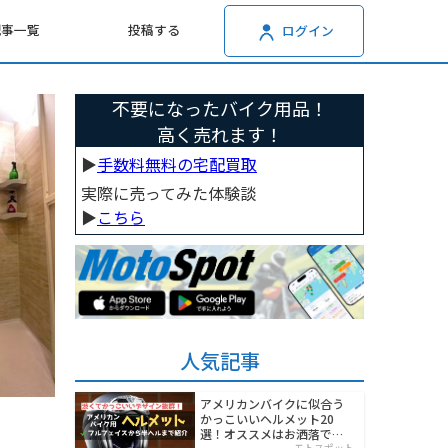
記事一覧
投稿する
ログイン
不要になったバイク用品！
高く売れます！
▶︎
手数料無料の宅配買取
実際に売ってみた体験談
▶︎
こちら
人気記事
アメリカンバイクに似合う
かっこいいヘルメット20
選！オススメはお洒落でワ
モトスポット