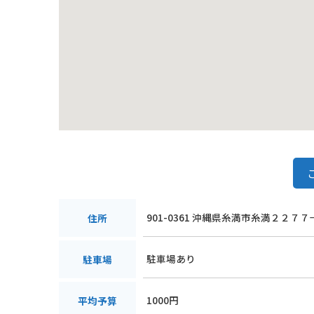
まちぐゎーを訪れる際は、午前中からお昼過ぎにかけ
も出てくるので注意が必要です。迷路のように入り組
縄の温かい人々と、美味しい食べ物、そして活気あふ
901-0361 沖縄県糸満市糸満２２７７
住所
駐車場あり
駐車場
1000円
平均予算