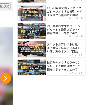
イルド
気に入り
10万円以内で買えるバイク
ガレージおすすめ9選！バイ
ク保管から整備まで自宅で
楽々
モトスポット
岡山県のおすすめツーリン
グルート！絶景スポットや
観光スポットをまとめて紹
介
モトスポット
スロットルアシストは危
険？疲労を軽減できる正し
い使い方やオススメ商品を
紹介
モトスポット
福岡県のおすすめツーリン
グルート！絶景スポットや
観光スポットをまとめて紹
介
モトスポット