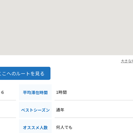
てが一番活気があり、品揃えも豊富でおすすめです。夕方になると閉ま
んだ市場を散策しながら、あなただけの宝物探しを楽しんでみてくださ
れる雰囲気に包まれれば、きっと忘れられない旅の思い出ができるはず
大きな
ここへのルートを見る
−６
1時間
平均滞在時間
通年
ベストシーズン
何人でも
オススメ人数